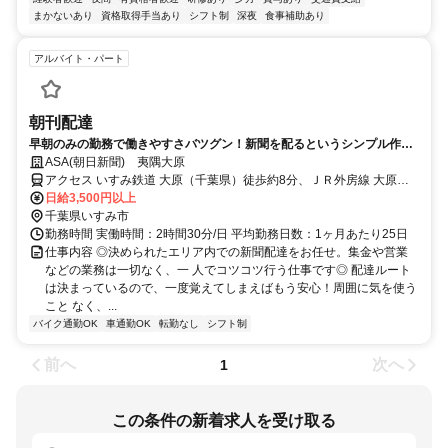
まかないあり
資格取得手当あり
シフト制
深夜
食事補助あり
アルバイト・パート
朝刊配達
早朝のみの勤務で働きやすさバツグン！新聞を配るというシンプル作業
＆丁寧な教育で安心スタート◎
ASA(朝日新聞) 夷隅大原
アクセス いすみ鉄道 大原（千葉県）徒歩約8分、ＪＲ外房線 大原
（千葉県）徒歩約8分、いすみ鉄道 西大原徒歩約31分
日給3,500円以上
千葉県いすみ市
勤務時間 実働時間：2時間30分/日 平均勤務日数：1ヶ月あたり25日
仕事内容 ◎決められたエリア内での新聞配達をお任せ。集金や営業
などの業務は一切なく、一 人でコツコツ行う仕事です◎ 配達ルート
は決まっているので、一度覚えてしまえばもう安心！周囲に気を使う
こと なく、...
バイク通勤OK
車通勤OK
転勤なし
シフト制
前へ
次へ
1
この条件の新着求人を受け取る