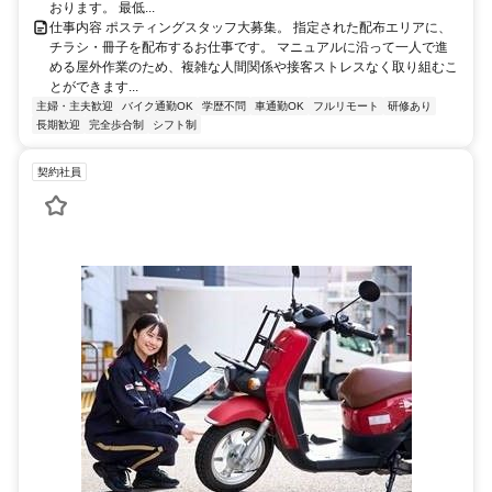
おります。 最低...
仕事内容 ポスティングスタッフ大募集。 指定された配布エリアに、
チラシ・冊子を配布するお仕事です。 マニュアルに沿って一人で進
める屋外作業のため、複雑な人間関係や接客ストレスなく取り組むこ
とができます...
主婦・主夫歓迎
バイク通勤OK
学歴不問
車通勤OK
フルリモート
研修あり
長期歓迎
完全歩合制
シフト制
契約社員