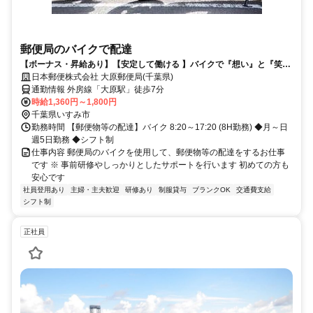
郵便局のバイクで配達
【ボーナス・昇給あり】【安定して働ける 】バイクで『想い』と『笑
顔』をつなぐお仕事してみませんか？
日本郵便株式会社 大原郵便局(千葉県)
通勤情報 外房線「大原駅」徒歩7分
時給1,360円～1,800円
千葉県いすみ市
勤務時間 【郵便物等の配達】バイク 8:20～17:20 (8H勤務) ◆月～日
週5日勤務 ◆シフト制
仕事内容 郵便局のバイクを使用して、郵便物等の配達をするお仕事
です ※ 事前研修やしっかりとしたサポートを行います 初めての方も
安心です
社員登用あり
主婦・主夫歓迎
研修あり
制服貸与
ブランクOK
交通費支給
シフト制
正社員