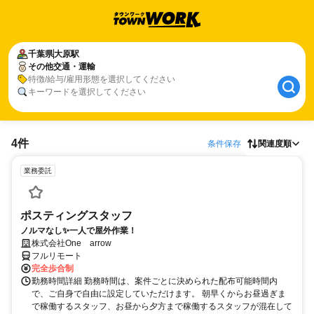
千葉県
大原駅
その他交通・運輸
特徴/給与/雇用形態を選択してください
キーワードを選択してください
4件
条件保存
関連度順
業務委託
ポスティングスタッフ
ノルマなし✨一人で屋外作業！
株式会社One arrow
フルリモート
完全歩合制
勤務時間詳細 勤務時間は、案件ごとに決められた配布可能時間内
で、ご自身で自由に設定していただけます。 朝早くからお昼過ぎま
で稼働するスタッフ、お昼から夕方まで稼働するスタッフが混在して