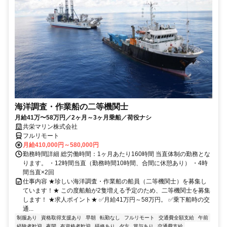
海洋調査・作業船の二等機関士
月給41万〜58万円／2ヶ月～3ヶ月乗船／荷役ナシ
共栄マリン株式会社
フルリモート
月給410,000円～580,000円
勤務時間詳細 総労働時間：1ヶ月あたり160時間 当直体制の勤務とな
ります。 ・12時間当直（勤務時間10時間、合間に休憩あり） ・4時
間当直×2回
仕事内容 ★珍しい海洋調査・作業船の船員（二等機関士）を募集し
ています！★ この度船舶が2隻増える予定のため、二等機関士を募集
します！ ★求人ポイント★ ✅月給41万円～58万円。 ✅乗下船時の交
通...
制服あり
資格取得支援あり
早朝
転勤なし
フルリモート
交通費全額支給
午前
経験者歓迎
夜間
有資格者歓迎
研修あり
夕方
賞与あり
交通費支給