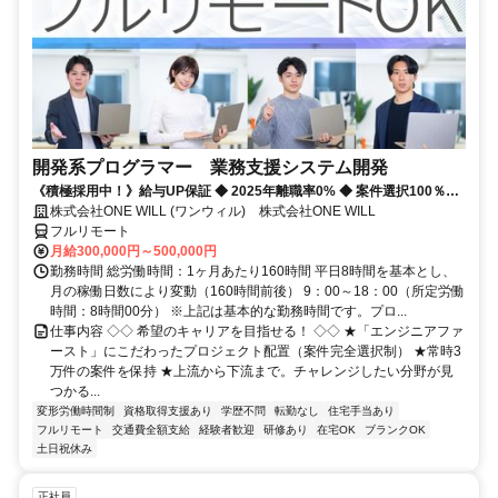
開発系プログラマー 業務支援システム開発
《積極採用中！》給与UP保証 ◆ 2025年離職率0% ◆ 案件選択100％！
◆ 平均残業7時間！
株式会社ONE WILL (ワンウィル) 株式会社ONE WILL
フルリモート
月給300,000円～500,000円
勤務時間 総労働時間：1ヶ月あたり160時間 平日8時間を基本とし、
月の稼働日数により変動（160時間前後） 9：00～18：00（所定労働
時間：8時間00分） ※上記は基本的な勤務時間です。プロ...
仕事内容 ◇◇ 希望のキャリアを目指せる！ ◇◇ ★「エンジニアファ
ースト」にこだわったプロジェクト配置（案件完全選択制） ★常時3
万件の案件を保持 ★上流から下流まで。チャレンジしたい分野が見
つかる...
変形労働時間制
資格取得支援あり
学歴不問
転勤なし
住宅手当あり
フルリモート
交通費全額支給
経験者歓迎
研修あり
在宅OK
ブランクOK
土日祝休み
正社員