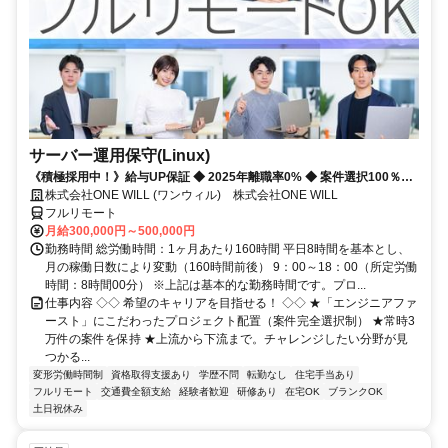
サーバー運用保守(Linux)
《積極採用中！》給与UP保証 ◆ 2025年離職率0% ◆ 案件選択100％！
◆ 平均残業7時間！
株式会社ONE WILL (ワンウィル) 株式会社ONE WILL
フルリモート
月給300,000円～500,000円
勤務時間 総労働時間：1ヶ月あたり160時間 平日8時間を基本とし、
月の稼働日数により変動（160時間前後） 9：00～18：00（所定労働
時間：8時間00分） ※上記は基本的な勤務時間です。プロ...
仕事内容 ◇◇ 希望のキャリアを目指せる！ ◇◇ ★「エンジニアファ
ースト」にこだわったプロジェクト配置（案件完全選択制） ★常時3
万件の案件を保持 ★上流から下流まで。チャレンジしたい分野が見
つかる...
変形労働時間制
資格取得支援あり
学歴不問
転勤なし
住宅手当あり
フルリモート
交通費全額支給
経験者歓迎
研修あり
在宅OK
ブランクOK
土日祝休み