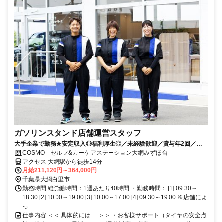
ガソリンスタンド店舗運営スタッフ
大手企業で勤務★安定収入◎福利厚生◎／未経験歓迎／賞与年2回／月9
～12日休み+休暇制度も充実◎／サービス残業無し
COSMO セルフ&カーケアステーション大網みずほ台
アクセス 大網駅から徒歩14分
月給211,120円～364,000円
千葉県大網白里市
勤務時間 総労働時間：1週あたり40時間 ・勤務時間： [1] 09:30～
18:30 [2] 10:00～19:00 [3] 10:00～17:00 [4] 09:30～19:00 ※店舗によ
っ...
仕事内容 ＜＜ 具体的には… ＞＞ ・お客様サポート（タイヤの安全点