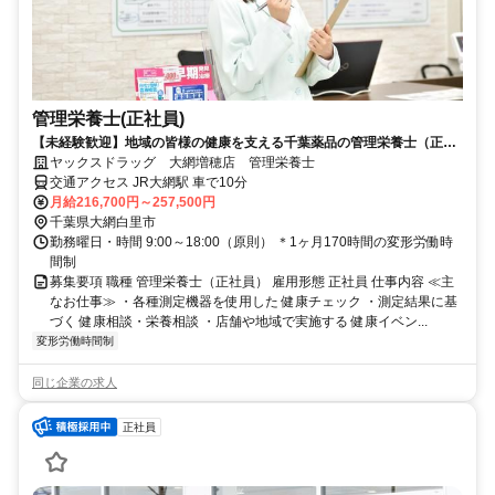
管理栄養士(正社員)
【未経験歓迎】地域の皆様の健康を支える千葉薬品の管理栄養士（正社
員）求人情報！
ヤックスドラッグ 大網増穂店 管理栄養士
交通アクセス JR大網駅 車で10分
月給216,700円～257,500円
千葉県大網白里市
勤務曜日・時間 9:00～18:00（原則） ＊1ヶ月170時間の変形労働時
間制
募集要項 職種 管理栄養士（正社員） 雇用形態 正社員 仕事内容 ≪主
なお仕事≫ ・各種測定機器を使用した 健康チェック ・測定結果に基
づく 健康相談・栄養相談 ・店舗や地域で実施する 健康イベン...
変形労働時間制
同じ企業の求人
正社員