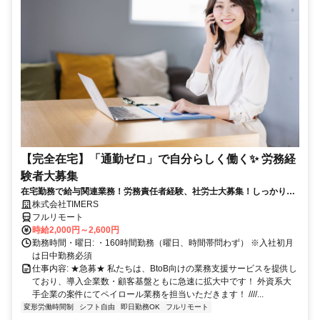
【完全在宅】「通勤ゼロ」で自分らしく働く✨ 労務経
験者大募集
在宅勤務で給与関連業務！労務責任者経験、社労士大募集！しっかり稼
ぎたい方、注目！
株式会社TIMERS
フルリモート
時給2,000円～2,600円
勤務時間・曜日: ・160時間勤務（曜日、時間帯問わず） ※入社初月
は日中勤務必須
仕事内容: ★急募★ 私たちは、BtoB向けの業務支援サービスを提供し
ており、導入企業数・顧客基盤ともに急速に拡大中です！ 外資系大
手企業の案件にてペイロール業務を担当いただきます！ ////...
変形労働時間制
シフト自由
即日勤務OK
フルリモート