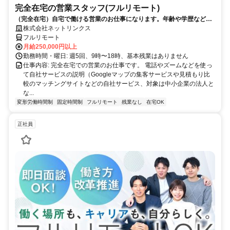
完全在宅の営業スタッフ(フルリモート)
（完全在宅）自宅で働ける営業のお仕事になります。年齢や学歴など問
いません。
株式会社ネットリンクス
フルリモート
月給250,000円以上
勤務時間・曜日: 週5回、9時〜18時、基本残業はありません
仕事内容: 完全在宅での営業のお仕事です。 電話やズームなどを使っ
て自社サービスの説明（Googleマップの集客サービスや見積もり比
較のマッチングサイトなどの自社サービス、対象は中小企業の法人と
な...
変形労働時間制
固定時間制
フルリモート
残業なし
在宅OK
正社員