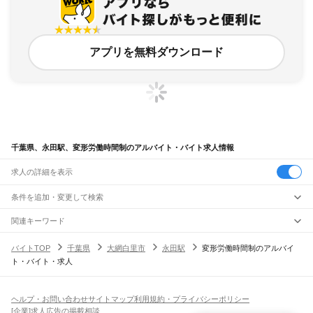
アプリを無料ダウンロード
千葉県、永田駅、変形労働時間制のアルバイト・バイト求人情報
求人の詳細を表示
条件を追加・変更して検索
市区町村を追加・変更
関連キーワード
完全在宅ワーク 全国
シール貼り 在宅
現在地周辺
ガチャガチャ
犬カフェ
千葉県
駅を追加・変更
バイトTOP
千葉県
大網白里市
永田駅
変形労働時間制のアルバイ
千葉県
すべて
ト・バイト・求人
千葉市
すべて
職種を追加・変更
JR武蔵野線
中央区
花見川区
稲毛区
若葉区
緑区
美浜区
南流山駅
新松戸駅
新八柱駅
東松戸駅
市川大野駅
船橋法典駅
西船橋駅
飲食・フードサービス
銚子市
市川市
船橋市
館山市
木更津市
松戸市
野田市
茂原市
成田市
佐倉市
東金市
特徴を追加・変更
飲食・フードサービス
すべて
ヘルプ・お問い合わせ
サイトマップ
利用規約・プライバシーポリシー
JR中央・総武線
旭市
習志野市
柏市
勝浦市
市原市
流山市
八千代市
我孫子市
鴨川市
鎌ケ谷市
ホールスタッフ
キッチンスタッフ
皿洗い・洗い場
精肉・鮮魚加工
給食調理
人気
[企業]求人広告の掲載相談
市川駅
本八幡駅
下総中山駅
西船橋駅
船橋駅
東船橋駅
津田沼駅
幕張本郷駅
幕張駅