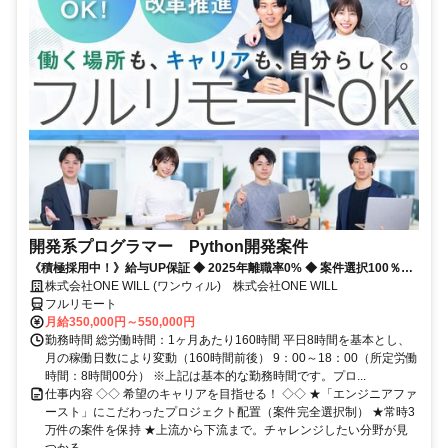
開発系プログラマー Python開発案件
《積極採用中！》給与UP保証 ◆ 2025年離職率0% ◆ 案件選択100％！
◆ 平均残業7時間！
株式会社ONE WILL (ワンウィル) 株式会社ONE WILL
フルリモート
月給350,000円～550,000円
勤務時間 総労働時間：1ヶ月あたり160時間 平日8時間を基本とし、
月の稼働日数により変動（160時間前後） 9：00～18：00（所定労働
時間：8時間00分） ※上記は基本的な勤務時間です。プロ...
仕事内容 ◇◇ 希望のキャリアを目指せる！ ◇◇ ★「エンジニアファ
ースト」にこだわったプロジェクト配置（案件完全選択制） ★常時3
万件の案件を保持 ★上流から下流まで。チャレンジしたい分野が見