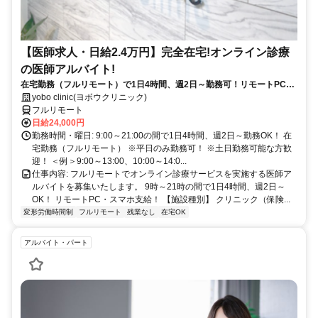
【医師求人・日給2.4万円】完全在宅!オンライン診療
の医師アルバイト!
在宅勤務（フルリモート）で1日4時間、週2日～勤務可！リモートPC・
スマホ支給！
yobo clinic(ヨボウクリニック)
フルリモート
日給24,000円
勤務時間・曜日: 9:00～21:00の間で1日4時間、週2日～勤務OK！ 在
宅勤務（フルリモート） ※平日のみ勤務可！ ※土日勤務可能な方歓
迎！ ＜例＞9:00～13:00、10:00～14:0...
仕事内容: フルリモートでオンライン診療サービスを実施する医師ア
ルバイトを募集いたします。 9時～21時の間で1日4時間、週2日～
OK！ リモートPC・スマホ支給！ 【施設種別】 クリニック（保険...
変形労働時間制
フルリモート
残業なし
在宅OK
アルバイト・パート