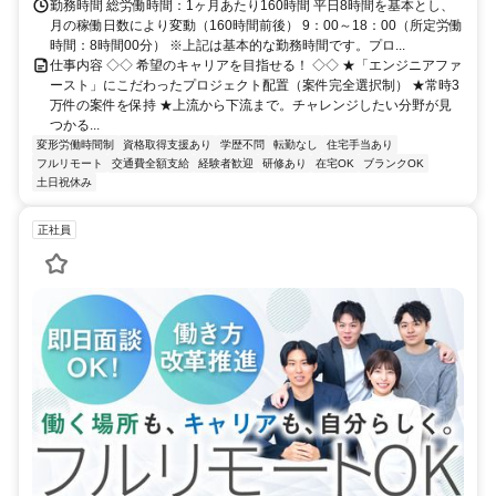
勤務時間 総労働時間：1ヶ月あたり160時間 平日8時間を基本とし、
月の稼働日数により変動（160時間前後） 9：00～18：00（所定労働
時間：8時間00分） ※上記は基本的な勤務時間です。プロ...
仕事内容 ◇◇ 希望のキャリアを目指せる！ ◇◇ ★「エンジニアファ
ースト」にこだわったプロジェクト配置（案件完全選択制） ★常時3
万件の案件を保持 ★上流から下流まで。チャレンジしたい分野が見
つかる...
変形労働時間制
資格取得支援あり
学歴不問
転勤なし
住宅手当あり
フルリモート
交通費全額支給
経験者歓迎
研修あり
在宅OK
ブランクOK
土日祝休み
正社員