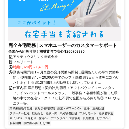
完全在宅勤務│スマホユーザーのカスタマーサポート
全国から応募可能！機材貸与で安心/1260703380
アルティウスリンク株式会社
フルリモート
時給1,320円～1,400円
勤務時間詳細 1ヶ月単位の変形労働時間制 1週間あたりの平均労働時
間：40時間 8:45～20:00の中でのシフト勤務 週3日から柔軟に対応い
たします！ ※週12時間以上の勤務をお願いしています ...
仕事内容 雇用形態：契約社員 職種：アウトバウンドコールスタッ
フ、インバウンドコールスタッフ、一般事務 ＊各種制度が整った環
境の中での在宅ワーク！ ＊出社不要で全国から応募可能◎ ＊PCやモ
ニター等...
業界未経験者歓迎
変形労働時間制
副業・WワークOK
主婦・主夫歓迎
フリーター歓迎
転勤なし
経験不問
未経験者歓迎
フルリモート
経験者歓迎
ネイルOK
研修あり
在宅OK
ブランクOK
育休あり
長期歓迎
ピアスOK
服装自由
履歴書不要
ひげOK