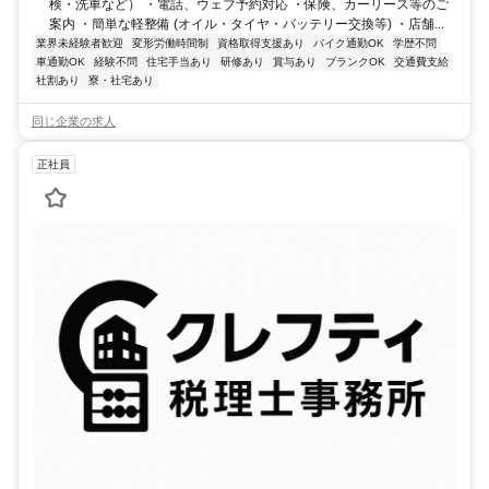
検・洗車など） ・電話、ウェブ予約対応 ・保険、カーリース等のご
案内 ・簡単な軽整備 (オイル・タイヤ・バッテリー交換等) ・店舗...
業界未経験者歓迎
変形労働時間制
資格取得支援あり
バイク通勤OK
学歴不問
車通勤OK
経験不問
住宅手当あり
研修あり
賞与あり
ブランクOK
交通費支給
社割あり
寮・社宅あり
同じ企業の求人
正社員