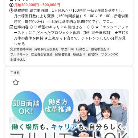
月給300,000円～500,000円
勤務時間 総労働時間：1ヶ月あたり160時間 平日8時間を基本とし、
月の稼働日数により変動（160時間前後） 9：00～18：00（所定労働
時間：8時間00分） ※上記は基本的な勤務時間です。プロ...
仕事内容 ◇◇ 希望のキャリアを目指せる！ ◇◇ ★「エンジニアファ
ースト」にこだわったプロジェクト配置（案件完全選択制） ★常時3
万件の案件を保持 ★上流から下流まで。チャレンジしたい分野が見
つかる...
変形労働時間制
資格取得支援あり
学歴不問
転勤なし
住宅手当あり
フルリモート
交通費全額支給
経験者歓迎
研修あり
在宅OK
ブランクOK
土日祝休み
正社員