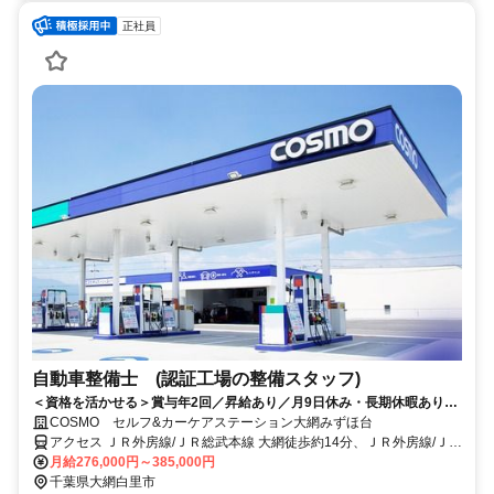
正社員
自動車整備士 (認証工場の整備スタッフ)
＜資格を活かせる＞賞与年2回／昇給あり／月9日休み・長期休暇あり／
残業20時間以内／福利厚生や制度も充実◎／資格取得支援制度あり
COSMO セルフ&カーケアステーション大網みずほ台
アクセス ＪＲ外房線/ＪＲ総武本線 大網徒歩約14分、ＪＲ外房線/ＪＲ
総武本線 大網徒歩約14分、ＪＲ外房線/ＪＲ総武本線 永田（千葉県）
月給276,000円～385,000円
徒歩約18分 大網駅から徒歩14分
千葉県大網白里市