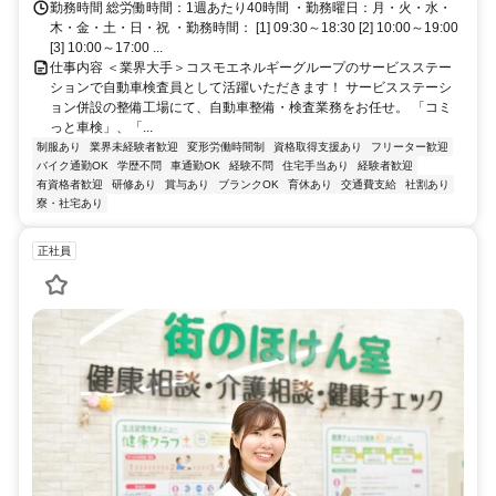
勤務時間 総労働時間：1週あたり40時間 ・勤務曜日：月・火・水・
木・金・土・日・祝 ・勤務時間： [1] 09:30～18:30 [2] 10:00～19:00
[3] 10:00～17:00 ...
仕事内容 ＜業界大手＞コスモエネルギーグループのサービスステー
ションで自動車検査員として活躍いただきます！ サービスステーシ
ョン併設の整備工場にて、自動車整備・検査業務をお任せ。 「コミ
っと車検」、「...
制服あり
業界未経験者歓迎
変形労働時間制
資格取得支援あり
フリーター歓迎
バイク通勤OK
学歴不問
車通勤OK
経験不問
住宅手当あり
経験者歓迎
有資格者歓迎
研修あり
賞与あり
ブランクOK
育休あり
交通費支給
社割あり
寮・社宅あり
正社員