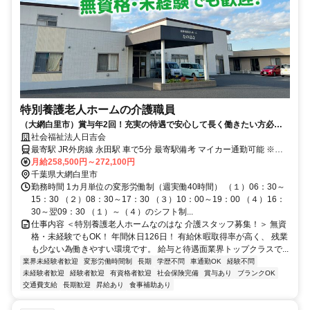
特別養護老人ホームの介護職員
（大網白里市）賞与年2回！充実の待遇で安心して長く働きたい方必
見！ 経験・資格不問！施設見学も可能！
社会福祉法人日吉会
最寄駅 JR外房線 永田駅 車で5分 最寄駅備考 マイカー通勤可能 ※無
料駐車場あり
月給258,500円～272,100円
千葉県大網白里市
勤務時間 1カ月単位の変形労働制（週実働40時間） （１）06：30～
15：30 （２）08：30～17：30 （３）10：00～19：00 （４）16：
30～翌09：30 （１）～（４）のシフト制...
仕事内容 ＜特別養護老人ホームなのはな 介護スタッフ募集！＞ 無資
格・未経験でもOK！ 年間休日126日！ 有給休暇取得率が高く、 残業
も少ない為働きやすい環境です。 給与と待遇面業界トップクラスで...
業界未経験者歓迎
変形労働時間制
長期
学歴不問
車通勤OK
経験不問
未経験者歓迎
経験者歓迎
有資格者歓迎
社会保険完備
賞与あり
ブランクOK
交通費支給
長期歓迎
昇給あり
食事補助あり