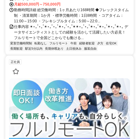
月給500,000円～750,000円
勤務時間詳細 総労働時間：1ヶ月あたり168時間 ◆フレックスタイム
制 ・清算期間：1か月 ・標準労働時間：1日8時間 ・コアタイム：
11:00～15:00 ・フレキシブルタイム：5:00～22:0...
仕事内容 ✶⋆｡˚⋆｡˚✶⋆｡˚⋆｡˚✶⋆｡˚⋆｡˚✶✶⋆｡˚⋆｡˚✶⋆｡˚✶⋆｡˚✶⋆｡˚✶⋆｡ デ
ータサイエンティストとしての経験を活かして活躍したい方必見！
フルリモートで全国どこからでも働ける...
変形労働時間制
転勤なし
フルリモート
午前
経験者歓迎
夕方
在宅OK
長期歓迎
駅近5分以内
長期休暇あり
土日祝休み
服装自由
正社員