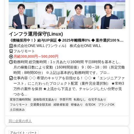
インフラ運用保守(Linux)
《積極採用中！》給与UP保証 ◆ 2025年離職率0% ◆ 案件選択100％！
◆ 平均残業7時間！
株式会社ONE WILL (ワンウィル) 株式会社ONE WILL
フルリモート
月給300,000円～500,000円
勤務時間 総労働時間：1ヶ月あたり160時間 平日8時間を基本とし、
月の稼働日数により変動（160時間前後） 9：00～18：00（所定労働
時間：8時間00分） ※上記は基本的な勤務時間です。プロ...
仕事内容 ◇◇ 希望のキャリアを目指せる！ ◇◇ ★「エンジニアファ
ースト」にこだわったプロジェクト配置（案件完全選択制） ★常時3
万件の案件を保持 ★上流から下流まで。チャレンジしたい分野が見
つかる...
変形労働時間制
資格取得支援あり
学歴不問
転勤なし
住宅手当あり
フルリモート
交通費全額支給
経験者歓迎
研修あり
在宅OK
ブランクOK
土日祝休み
同じ企業の求人
アルバイト・パート