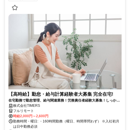
【高時給】勤怠・給与計算経験者大募集 完全在宅!
在宅勤務で勤怠管理、給与関連業務！労務責任者経験大募集！しっかり
稼ぎたい方、注目！
株式会社TIMERS
フルリモート
時給2,000円～2,600円
勤務時間・曜日: ・160時間勤務（曜日、時間帯問わず） ※入社初月
は日中勤務必須