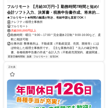
フルリモート 【月給30万円~】勤務時間7時間と短め!
会計ソフト入力、決算書・税務申告書作成、将来的に
★フルリモート★時間の融通が利き、有給申請も直前でOK！
決算説明も
クレフティ税理士事務所
フルリモート
月給300,000円以上
勤務時間・曜日: * 9:00～17:00 * 完全週休2日制 * 9:00-16:00など、柔
軟に相談可能
仕事内容: 弊事務所は、不動産業（不動産賃貸、売買、開発等）にほ
ぼ特化した税理士事務所です。 【主な業務内容】 * 法人の確定申告
書、各種税務申告書の作成 * 会計入力（不動産売買契約、建築関連...
変形労働時間制
急募
フルリモート
在宅OK
正社員