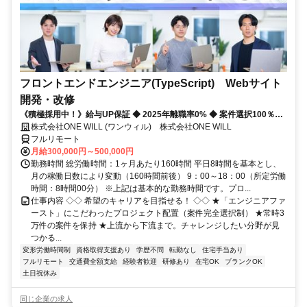
フロントエンドエンジニア(TypeScript) Webサイト
開発・改修
《積極採用中！》給与UP保証 ◆ 2025年離職率0% ◆ 案件選択100％！
◆ 平均残業7時間！
株式会社ONE WILL (ワンウィル) 株式会社ONE WILL
フルリモート
月給300,000円～500,000円
勤務時間 総労働時間：1ヶ月あたり160時間 平日8時間を基本とし、
月の稼働日数により変動（160時間前後） 9：00～18：00（所定労働
時間：8時間00分） ※上記は基本的な勤務時間です。プロ...
仕事内容 ◇◇ 希望のキャリアを目指せる！ ◇◇ ★「エンジニアファ
ースト」にこだわったプロジェクト配置（案件完全選択制） ★常時3
万件の案件を保持 ★上流から下流まで。チャレンジしたい分野が見
つかる...
変形労働時間制
資格取得支援あり
学歴不問
転勤なし
住宅手当あり
フルリモート
交通費全額支給
経験者歓迎
研修あり
在宅OK
ブランクOK
土日祝休み
同じ企業の求人