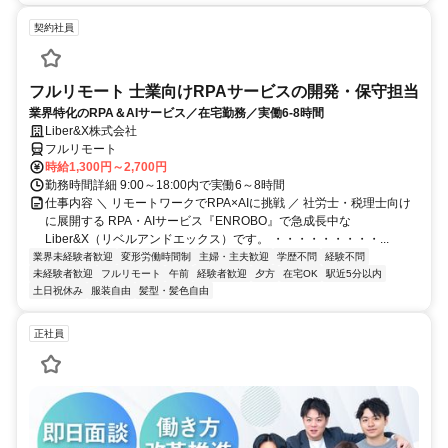
契約社員
フルリモート 士業向けRPAサービスの開発・保守担当
業界特化のRPA＆AIサービス／在宅勤務／実働6-8時間
Liber&X株式会社
フルリモート
時給1,300円～2,700円
勤務時間詳細 9:00～18:00内で実働6～8時間
仕事内容 ＼ リモートワークでRPA×AIに挑戦 ／ 社労士・税理士向け
に展開する RPA・AIサービス『ENROBO』で急成長中な
Liber&X（リベルアンドエックス）です。 ・・・・・・・・・...
業界未経験者歓迎
変形労働時間制
主婦・主夫歓迎
学歴不問
経験不問
未経験者歓迎
フルリモート
午前
経験者歓迎
夕方
在宅OK
駅近5分以内
土日祝休み
服装自由
髪型・髪色自由
正社員