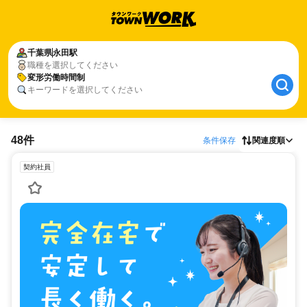
千葉県
永田駅
職種を選択してください
変形労働時間制
キーワードを選択してください
48件
条件保存
関連度順
契約社員