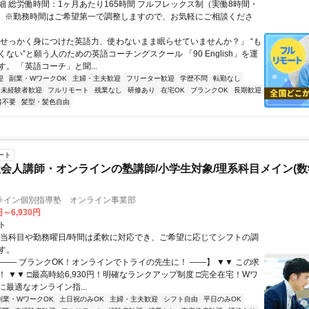
細 総労働時間：1ヶ月あたり165時間 フルフレックス制（実働8時間・
） ※勤務時間はご希望第一で調整しますので、お気軽にご相談くださ
「せっかく身につけた英語力、使わないまま眠らせていませんか？」 “も
ない”と願う人のための英語コーチングスクール 「90 English」を運
。 「英語コーチ」と聞...
迎
副業・WワークOK
主婦・主夫歓迎
フリーター歓迎
学歴不問
転勤なし
未経験者歓迎
フルリモート
残業なし
研修あり
在宅OK
ブランクOK
長期歓迎
書不要
髪型・髪色自由
ート
会人講師・オンラインの塾講師/小学生対象/理系科目メイン(
ライン個別指導塾 オンライン事業部
円～6,930円
ト
担当科目や勤務曜日/時間は柔軟に対応でき、ご希望に応じてシフトの調
す。
【―― ブランクOK！オンラインでトライの先生に！ ――】 ▼▼ この求
T！ ▼▼ □最高時給6,930円！明確なランクアップ制度 □完全在宅！Wワ
最適なオンライン指...
副業・WワークOK
土日祝のみOK
主婦・主夫歓迎
シフト自由
平日のみOK