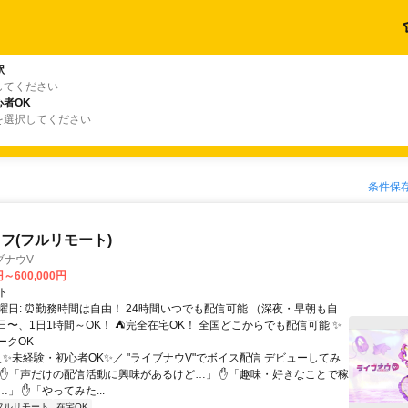
駅
してください
者OK
を選択してください
条件保
フ(フルリモート)
ブナウV
円～600,000円
ト
曜日: ⏰勤務時間は自由！ 24時間いつでも配信可能 （深夜・早朝も自
日〜、1日1時間～OK！ ⛺完全在宅OK！ 全国どこからでも配信可能 ✨
ークOK
＼✨未経験・初心者OK✨／ "ライブナウV"でボイス配信 デビューしてみ
 ✋「声だけの配信活動に興味があるけど…」 ✋「趣味・好きなことで稼
」 ✋「やってみた...
フルリモート
在宅OK