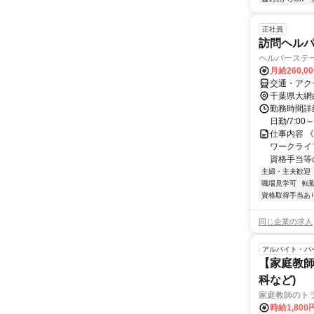
正社員
訪問ヘル
ヘルパーステ
月給260,0
交通・アク
千葉県大網
勤務時間詳細
日勤/7:00～
仕事内容 
ワークライ
資格手当等の
主婦・主夫歓迎
職場見学可
転
資格取得手当あ
同じ企業の求人
アルバイト・パ
【家庭教師
科など)
家庭教師のト
時給1,800