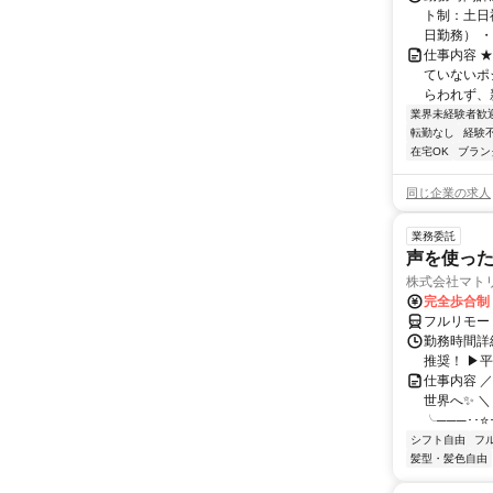
ト制：土日
日勤務） ・
仕事内容 
ていないポ
らわれず、新
業界未経験者歓
転勤なし
経験
在宅OK
ブラン
同じ企業の求人
業務委託
声を使っ
株式会社マト
完全歩合制
フルリモー
勤務時間詳細
推奨！ ▶
仕事内容 
世界へ✨ ＼
╰───･･⭐･
シフト自由
フ
髪型・髪色自由