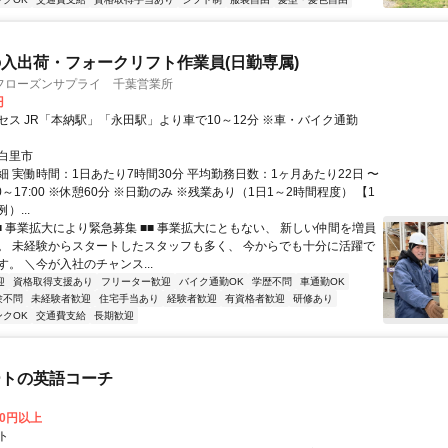
入出荷・フォークリフト作業員(日勤専属)
フローズンサプライ 千葉営業所
円
セス JR「本納駅」「永田駅」より車で10～12分 ※車・バイク通勤
白里市
細 実働時間：1日あたり7時間30分 平均勤務日数：1ヶ月あたり22日 〜
:30～17:00 ※休憩60分 ※日勤のみ ※残業あり（1日1～2時間程度） 【1
）...
■ 事業拡大により緊急募集 ■■ 事業拡大にともない、 新しい仲間を増員
。 未経験からスタートしたスタッフも多く、 今からでも十分に活躍で
。 ＼今が入社のチャンス...
迎
資格取得支援あり
フリーター歓迎
バイク通勤OK
学歴不問
車通勤OK
験不問
未経験者歓迎
住宅手当あり
経験者歓迎
有資格者歓迎
研修あり
ンクOK
交通費支給
長期歓迎
ートの英語コーチ
00円以上
ト