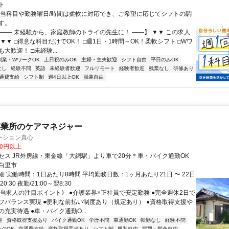
ト
担当科目や勤務曜日/時間は柔軟に対応でき、ご希望に応じてシフトの調
す。
【―― 未経験から、家庭教師のトライの先生に！ ――】 ▼▼ この求人
！ ▼▼ □得意な科目だけでOK！ □週1日・1時間～OK！柔軟シフト □Wワ
大歓迎！ □未経験...
副業・WワークOK
土日祝のみOK
主婦・主夫歓迎
シフト自由
平日のみOK
なし
経験不問
英語
未経験者歓迎
フルリモート
経験者歓迎
残業なし
研修あり
通費支給
シフト制
週4日以上OK
服装自由
事業所のケアマネジャー
ーション真心
00円以上
セス JR外房線・東金線「大網駅」より車で20分＊車・バイク通勤OK
白里市
 実働時間：1日あたり8時間 平均勤務日数：1ヶ月あたり21日 〜 22日
20:30 夜勤/21:00～翌8:30
《当求人の注目ポイント》 ●介護業界×正社員で安定勤務 ●完全週休2日で
フバランス実現 ●便利な前払い制度あり（規定あり） ●資格取得支援や
充実待遇 ●車・バイク通勤O...
迎
資格取得支援あり
バイク通勤OK
学歴不問
車通勤OK
転勤なし
経験不問
ンクOK
交通費支給
資格取得手当あり
シフト制
服装自由
髪型・髪色自由