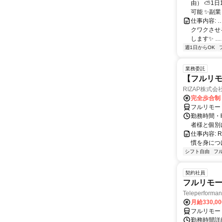
由） ⛅1
可能 ✨副
仕事内容:
クワクさせ
します✨ …
週1日からOK
業務委託
【フルリモ
RIZAP株式会
完全歩合制
フルリモー
勤務時間・
者様と個別
仕事内容:
慣を身につ
シフト自由
フ
契約社員
フルリモー
Teleperform
月給330,0
フルリモー
勤務時間詳