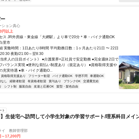
パー
ーション真心
00円以上
セス JR外房線・東金線「大網駅」より車で20分＊車・バイク通勤OK
白里市
 実働時間：1日あたり8時間 平均勤務日数：1ヶ月あたり21日 〜 22日
20:30 夜勤/21:00～翌8:30
《当求人の注目ポイント》 ●介護業界×正社員で安定勤務 ●完全週休2日で
フバランス実現 ●便利な前払い制度あり（規定あり） ●資格取得支援や
充実待遇 ●車・バイク通勤O...
資格取得支援あり
フリーター歓迎
バイク通勤OK
学歴不問
車通勤OK
勤なし
経験者歓迎
有資格者歓迎
賞与あり
ブランクOK
交通費支給
り
シフト制
服装自由
友達と応募OK
髪型・髪色自由
ート
】生徒宅へ訪問して小学生対象の学習サポート/理系科目メイン
ライ 教師管理部
円～17,200円