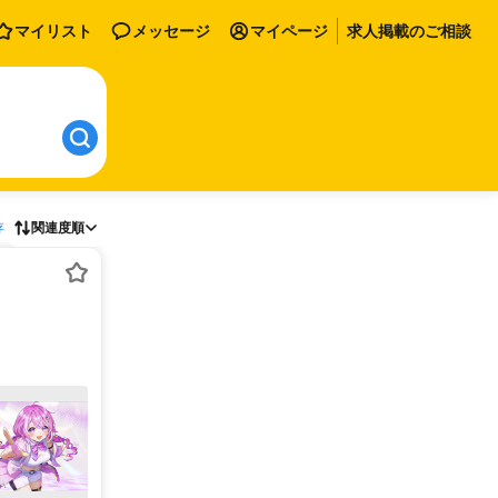
マイリスト
メッセージ
マイページ
求人掲載のご相談
存
関連度順