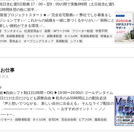
祝日含む週5日勤務 17：00～翌9：00の間で実働8時間（土日祝含む週5
1時間休憩の他に前半...
★新規プロジェクトスタート★ ✅ 完全在宅勤務♪ ✅ 弊社でしか募集をし
ジションです♪ ✅ これからの組織を一緒に形づくるやりがい ✅ 前例にと
しい挑戦ができる環境 ✅...
迎
ランチタイム
社員登用あり
副業・WワークOK
フリーター歓迎
学歴不問
不問
未経験者歓迎
フルリモート
経験者歓迎
ネイルOK
有資格者歓迎
研修あり
クOK
育休あり
オープニングスタッフ
長期歓迎
シフト制
たお仕事
リクス
ト
 ■自由シフト制(1日1時間～OK) ▶19:00〜24:00の ゴールデンタイム
平日だけ/土日だけなども調整自由 ▶初月のみ50時間以上の配信必須
／ 『声と想いでつながる、 新しい自分に出会える』 そんなライブ配信の
 ╭─────────･⭐･･───╮ ＼＼ ～ おすすめポイント！ ～ ／／
──ｖ─...
ルリモート
経験者歓迎
ネイルOK
在宅OK
完全歩合制
ピアスOK
服装自由