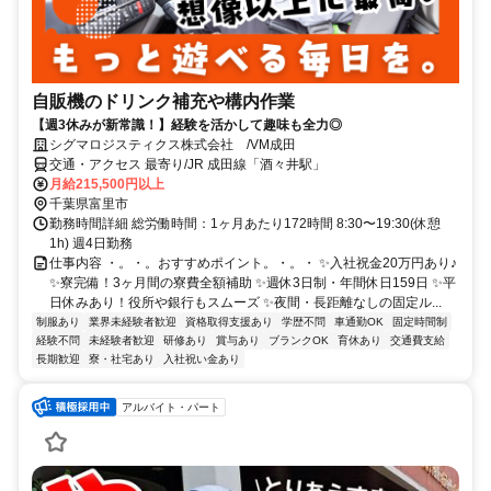
自販機のドリンク補充や構内作業
【週3休みが新常識！】経験を活かして趣味も全力◎
シグマロジスティクス株式会社 /VM成田
交通・アクセス 最寄り/JR 成田線「酒々井駅」
月給215,500円以上
千葉県富里市
勤務時間詳細 総労働時間：1ヶ月あたり172時間 8:30〜19:30(休憩
1h) 週4日勤務
仕事内容 ・。・。おすすめポイント。・。・ ✨入社祝金20万円あり♪
✨寮完備！3ヶ月間の寮費全額補助 ✨週休3日制・年間休日159日 ✨平
日休みあり！役所や銀行もスムーズ ✨夜間・長距離なしの固定ル...
制服あり
業界未経験者歓迎
資格取得支援あり
学歴不問
車通勤OK
固定時間制
経験不問
未経験者歓迎
研修あり
賞与あり
ブランクOK
育休あり
交通費支給
長期歓迎
寮・社宅あり
入社祝い金あり
アルバイト・パート