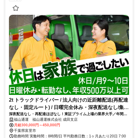
2t トラックドライバー / 法人向けの近距離配送(再配達
なし・固定ルート) / 日曜完全休み・深夜配送なし/集配
深夜配送なし・再配達ほぼなし！東証プライム上場の業界大手／年間休
ﾄﾞﾗｲﾊﾞｰ2t(正社員)
日110日
福山通運 福山通運株式会社 成田支店
月給300,000円～450,000円
千葉県富里市
勤務時間 実働時間：8時間/日 平均勤務日数：1ヶ月あたり20日 7:00