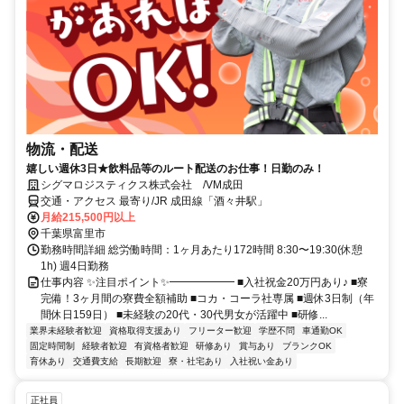
物流・配送
嬉しい週休3日★飲料品等のルート配送のお仕事！日勤のみ！
シグマロジスティクス株式会社 /VM成田
交通・アクセス 最寄り/JR 成田線「酒々井駅」
月給215,500円以上
千葉県富里市
勤務時間詳細 総労働時間：1ヶ月あたり172時間 8:30〜19:30(休憩
1h) 週4日勤務
仕事内容 ✨注目ポイント✨━━━━━━ ■入社祝金20万円あり♪ ■寮
完備！3ヶ月間の寮費全額補助 ■コカ・コーラ社専属 ■週休3日制（年
間休日159日） ■未経験の20代・30代男女が活躍中 ■研修...
業界未経験者歓迎
資格取得支援あり
フリーター歓迎
学歴不問
車通勤OK
固定時間制
経験者歓迎
有資格者歓迎
研修あり
賞与あり
ブランクOK
育休あり
交通費支給
長期歓迎
寮・社宅あり
入社祝い金あり
正社員