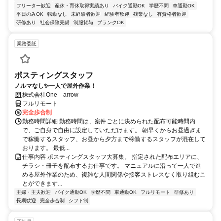
フリーター歓迎
産休・育休取得実績あり
バイク通勤OK
学歴不問
車通勤OK
平日のみOK
転勤なし
未経験者歓迎
経験者歓迎
残業なし
有資格者歓迎
研修あり
社会保険完備
制服貸与
ブランクOK
業務委託
ポスティングスタッフ
ノルマなし✨一人で屋外作業！
株式会社One arrow
フルリモート
完全歩合制
勤務時間詳細 勤務時間は、案件ごとに決められた配布可能時間内
で、ご自身で自由に設定していただけます。 朝早くからお昼過ぎま
で稼働するスタッフ、お昼から夕方まで稼働するスタッフが混在して
おります。 最低...
仕事内容 ポスティングスタッフ大募集。 指定された配布エリアに、
チラシ・冊子を配布するお仕事です。 マニュアルに沿って一人で進
める屋外作業のため、複雑な人間関係や接客ストレスなく取り組むこ
とができます...
主婦・主夫歓迎
バイク通勤OK
学歴不問
車通勤OK
フルリモート
研修あり
長期歓迎
完全歩合制
シフト制