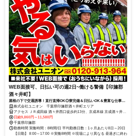
WEB面接可、日払い可の週2日~働ける警備【印旛郡
酒々井町】
屋根の下で交通誘導！直行直帰OK◎寮完備＆日払いOK＆豊富な仕事量
★仕事が早く終わった時でも日給保証
株式会社ユニオン 千葉県印旛郡酒々井町エリア
アクセス ＪＲ成田線 酒々井西口徒歩約13分、京成本線 京成酒々井東
口徒歩約18分、京成本線 大佐倉徒歩約33分 千葉県印旛郡酒々井町エ
日給9,860円～11,580円
リア（南酒々井駅、酒々井駅、京成酒々井駅、宗吾参道駅等）
千葉県印旛郡
勤務時間 実働時間：8時間/日 平均勤務日数：1ヶ月あたり8日～20日
【日勤】 8:00～17:00 ※実働8時間 ※現場により異なる 昼過ぎに終わ