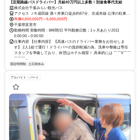
【定期路線バスドライバー】月給40万円以上多数！別途食事代支給
株式会社千葉みらい観光バス
アクセス ＪＲ成田線 酒々井東口徒歩約67分、京成本線 公津の杜東口
徒歩約70分、京成本線 京成酒々井東口徒歩約74分
年俸4,000,000円～6,000,000円
千葉県富里市
勤務時間 実働時間：8時間/日 平均勤務日数：1ヶ月あたり20日
0:00:00～0:00:00
仕事内容 【仕事内容】 【高速バスのドライバー業務をお任せしま
す】 2人1組で運行！ドライバーの負担軽減の為、洗車や整備は専任
スタッフを準備しており、休憩はホテル個室！ 具体的には ￣￣V￣￣
￣￣￣...
固定時間制
土日祝休み
アルバイト・パート