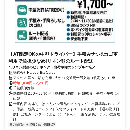
【AT限定OKの中型ドライバー】手積みナシ&カゴ車
利用で負担少なめ!リネン類のルート配送
＼リネン製品のピッキング・出荷準備のシンプル作業／
株式会社Harvest Biz Career
アクセス 酒々井駅から車で8分 ※交通費一部支給（規定あり） ※
車、バイク通勤可 ※駐車場利用可 ※派遣求人のため地図情報は市役
時給1,830円～2,287円
所などの位置になっております。ご了承ください。
千葉県印旛郡
勤務時間 2:30～11:30 ※実動時間8時間（休憩60分、午前・午後に小
休憩）
仕事内容 具体的には ＼リネン製品のピッキング・出荷準備のシンプ
ル作業／ 残業ゼロ＆シフト制でプライベートも充実！ 【週の勤務日
数】 会社カレンダーによる（シフト制） 【主な業務】 ホテルにお届
け...
固定時間制
交通費支給
長期歓迎