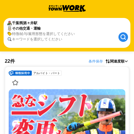
千葉県
酒々井駅
その他交通・運輸
特徴/給与/雇用形態を選択してください
キーワードを選択してください
22件
条件保存
関連度順
アルバイト・パート