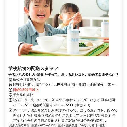
学校給食の配送スタッフ
子供たちの楽しみ♪給食を作って、届けるおシゴト、始めてみませんか？
株式会社東洋食品
最寄り駅 酒々井駅 アクセス JR成田線[酒々井駅]～徒歩16分 ※酒々井
小学校近く ※車通勤可
日給8,500円以上
千葉県印旛郡
勤務日 月・火・水・木・金 ※平日/学校カレンダーによる 勤務時間
7:00～15:00 勤務時間備考 7:00～15:00（実働７H)
タイトル 子供たちの楽しみ♪給食を作って、届けるおシゴト、始めて
みませんか？ 職種 学校給食の配送スタッフ 雇用形態 契約社員 仕事
内容 酒々井町の学校給食配送社員/未経験/平日のみ/主婦(夫)...
変形労働時間制
副業・WワークOK
主婦・主夫歓迎
60代も応募可
長期