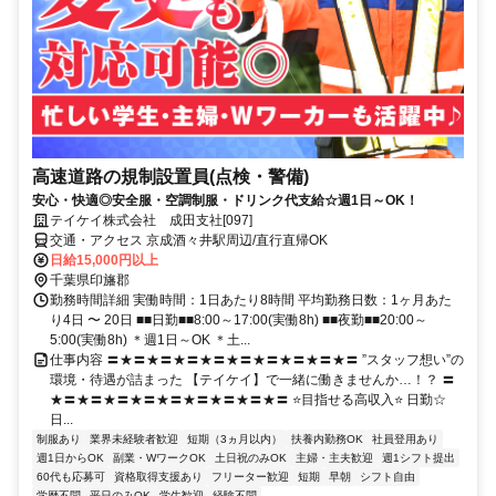
高速道路の規制設置員(点検・警備)
安心・快適◎安全服・空調制服・ドリンク代支給☆週1日～OK！
テイケイ株式会社 成田支社[097]
交通・アクセス 京成酒々井駅周辺/直行直帰OK
日給15,000円以上
千葉県印旛郡
勤務時間詳細 実働時間：1日あたり8時間 平均勤務日数：1ヶ月あた
り4日 〜 20日 ■■日勤■■8:00～17:00(実働8h) ■■夜勤■■20:00～
5:00(実働8h) ＊週1日～OK ＊土...
仕事内容 〓★〓★〓★〓★〓★〓★〓★〓★〓★〓 ”スタッフ想い”の
環境・待遇が詰まった 【テイケイ】で一緒に働きませんか…！？ 〓
★〓★〓★〓★〓★〓★〓★〓★〓★〓 ⭐目指せる高収入⭐ 日勤☆
日...
制服あり
業界未経験者歓迎
短期（3ヵ月以内）
扶養内勤務OK
社員登用あり
週1日からOK
副業・WワークOK
土日祝のみOK
主婦・主夫歓迎
週1シフト提出
60代も応募可
資格取得支援あり
フリーター歓迎
短期
早朝
シフト自由
学歴不問
平日のみOK
学生歓迎
経験不問