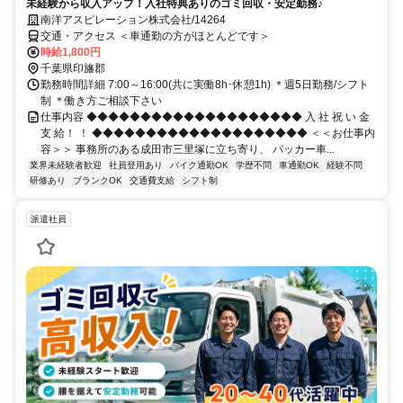
未経験から収入アップ！入社特典ありのゴミ回収・安定勤務♪
南洋アスピレーション株式会社/14264
交通・アクセス ＜車通勤の方がほとんどです＞
時給1,800円
千葉県印旛郡
勤務時間詳細 7:00～16:00(共に実働8h･休憩1h) ＊週5日勤務/シフト
制 ＊働き方ご相談下さい
仕事内容 ◆◆◆◆◆◆◆◆◆◆◆◆◆◆◆◆◆◆◆◆ 入 社 祝 い 金
支 給！ ！ ◆◆◆◆◆◆◆◆◆◆◆◆◆◆◆◆◆◆◆◆ ＜＜お仕事内
容＞＞ 事務所のある成田市三里塚に立ち寄り、 パッカー車...
業界未経験者歓迎
社員登用あり
バイク通勤OK
学歴不問
車通勤OK
経験不問
研修あり
ブランクOK
交通費支給
シフト制
派遣社員