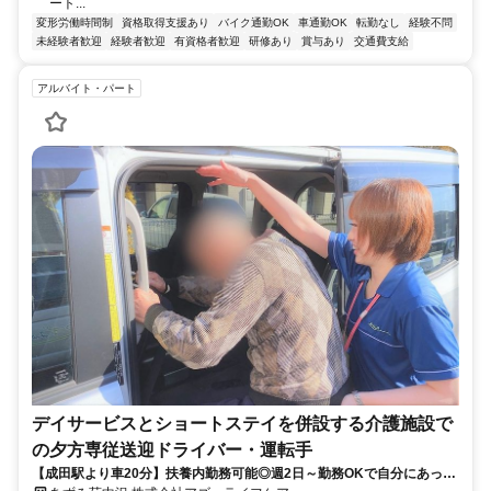
ート...
変形労働時間制
資格取得支援あり
バイク通勤OK
車通勤OK
転勤なし
経験不問
未経験者歓迎
経験者歓迎
有資格者歓迎
研修あり
賞与あり
交通費支給
アルバイト・パート
デイサービスとショートステイを併設する介護施設で
の夕方専従送迎ドライバー・運転手
【成田駅より車20分】扶養内勤務可能◎週2日～勤務OKで自分にあった