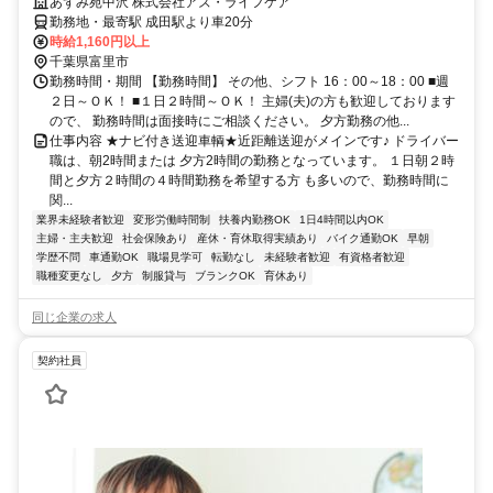
働き方ができます♪
あずみ苑中沢 株式会社アズ・ライフケア
勤務地・最寄駅 成田駅より車20分
時給1,160円以上
千葉県富里市
勤務時間・期間 【勤務時間】 その他、シフト 16：00～18：00 ■週
２日～ＯＫ！ ■１日２時間～ＯＫ！ 主婦(夫)の方も歓迎しております
ので、 勤務時間は面接時にご相談ください。 夕方勤務の他...
仕事内容 ★ナビ付き送迎車輌★近距離送迎がメインです♪ ドライバー
職は、朝2時間または 夕方2時間の勤務となっています。 １日朝２時
間と夕方２時間の４時間勤務を希望する方 も多いので、勤務時間に
関...
業界未経験者歓迎
変形労働時間制
扶養内勤務OK
1日4時間以内OK
主婦・主夫歓迎
社会保険あり
産休・育休取得実績あり
バイク通勤OK
早朝
学歴不問
車通勤OK
職場見学可
転勤なし
未経験者歓迎
有資格者歓迎
職種変更なし
夕方
制服貸与
ブランクOK
育休あり
同じ企業の求人
契約社員