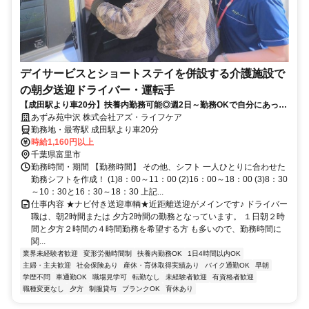
デイサービスとショートステイを併設する介護施設で
の朝夕送迎ドライバー・運転手
【成田駅より車20分】扶養内勤務可能◎週2日～勤務OKで自分にあった
働き方ができます♪
あずみ苑中沢 株式会社アズ・ライフケア
勤務地・最寄駅 成田駅より車20分
時給1,160円以上
千葉県富里市
勤務時間・期間 【勤務時間】 その他、シフト 一人ひとりに合わせた
勤務シフトを作成！ (1)8：00～11：00 (2)16：00～18：00 (3)8：30
～10：30と16：30～18：30 上記...
仕事内容 ★ナビ付き送迎車輌★近距離送迎がメインです♪ ドライバー
職は、朝2時間または 夕方2時間の勤務となっています。 １日朝２時
間と夕方２時間の４時間勤務を希望する方 も多いので、勤務時間に
関...
業界未経験者歓迎
変形労働時間制
扶養内勤務OK
1日4時間以内OK
主婦・主夫歓迎
社会保険あり
産休・育休取得実績あり
バイク通勤OK
早朝
学歴不問
車通勤OK
職場見学可
転勤なし
未経験者歓迎
有資格者歓迎
職種変更なし
夕方
制服貸与
ブランクOK
育休あり