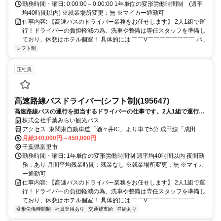
勤務時間・曜日: 0:00:00～0:00:00 1年単位の変形労働時間制 (週平
均40時間以内) ※就業場所変更：無 ※マイカー通勤可
仕事内容: 【高速バスのドライバー業務をお任せします】 2人1組で運
行！ドライバーの負担軽減の為、洗車や整備は専任スタッフを準備し
ており、休憩はホテル個室！ 具体的には ￣￣V￣￣￣￣￣￣￣￣ バ...
シフト制
正社員
高速路線バスドライバー(シフト制)(195647)
高速路線バスの運行を担当するドライバーの仕事です。2人1組で運行
し、洗車や整備は専任スタッフが対応します。大型二種免許取得助成制
株式会社千葉みらい観光バス
度、食事代支給があります。
アクセス: 東関東自動車道「酒々井IC」より車で5分 成田線「成田
駅」より車で20分
月給340,000円～450,000円
千葉県富里市
勤務時間・曜日: 1年単位の変形労働時間制 週平均40時間以内 夜間勤
務：あり 月間平均残業時間：残業なし ※就業場所変更：無 ※マイカ
ー通勤可
仕事内容: 【高速バスのドライバー業務をお任せします】 2人1組で運
行！ドライバーの負担軽減の為、洗車や整備は専任スタッフを準備し
ており、休憩はホテル個室！ 具体的には ￣￣V￣￣￣￣￣￣￣￣...
変形労働時間制
社員登用あり
交通費支給
昇給あり