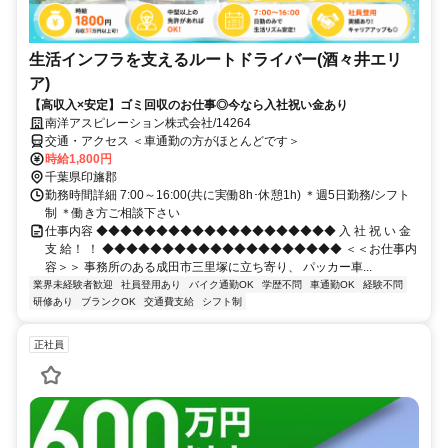
生活インフラを支えるルートドライバー(酒々井エリ
ア)
【高収入×安定】ゴミ回収のお仕事◎今なら入社祝い金あり
南洋アスピレーション株式会社/14264
交通・アクセス ＜車通勤の方がほとんどです＞
時給1,800円
千葉県印旛郡
勤務時間詳細 7:00～16:00(共に実働8h･休憩1h) ＊週5日勤務/シフト
制 ＊働き方ご相談下さい
仕事内容 ◆◆◆◆◆◆◆◆◆◆◆◆◆◆◆◆◆◆◆◆ 入 社 祝 い 金
支 給！ ！ ◆◆◆◆◆◆◆◆◆◆◆◆◆◆◆◆◆◆◆◆ ＜＜お仕事内
容＞＞ 事務所のある成田市三里塚に立ち寄り、 パッカー車...
業界未経験者歓迎
社員登用あり
バイク通勤OK
学歴不問
車通勤OK
経験不問
研修あり
ブランクOK
交通費支給
シフト制
正社員