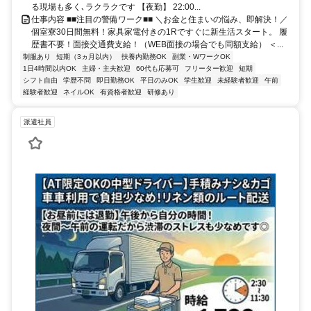
る現場も多く､ラクラクです 【夜勤】 22:00...
仕事内容 ■■注目の警備ワーク■■ ＼お金と住まいの悩み、即解決！／
個室寮30日間無料！家具家電付きの1Rですぐに新生活スタート。 履
歴書不要！面接交通費支給！（WEB面接の場合でも同額支給） ＜...
制服あり
短期（3ヵ月以内）
扶養内勤務OK
副業・WワークOK
1日4時間以内OK
主婦・主夫歓迎
60代も応募可
フリーター歓迎
短期
シフト自由
学歴不問
即日勤務OK
平日のみOK
学生歓迎
未経験者歓迎
午前
経験者歓迎
ネイルOK
有資格者歓迎
研修あり
派遣社員