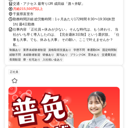
交通・アクセス 最寄り/JR 成田線「酒々井駅」
月給215,500円以上
千葉県富里市
勤務時間詳細 総労働時間：1ヶ月あたり172時間 8:30〜19:30(休憩
1h) 週4日勤務
仕事内容 「正社員＝休みが少ない」 そんな時代は、もう終わり。 当
社がいち早く導入したのは、 【完全週休3日制】という選択肢。 「仕
事も大事。でも、休みも大事」 その願い、ここで叶えませんか？
私...
制服あり
業界未経験者歓迎
資格取得支援あり
学歴不問
車通勤OK
固定時間制
経験不問
未経験者歓迎
研修あり
賞与あり
ブランクOK
育休あり
交通費支給
長期歓迎
寮・社宅あり
入社祝い金あり
正社員