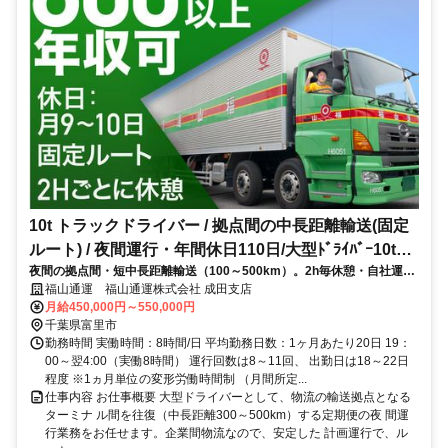
10t トラックドライバー / 拠点間の中長距離輸送(固定
ルート) / 夜間運行・年間休日110日/大型ﾄﾞﾗｲﾊﾞｰ10t定
夜間の拠点間・短中長距離輸送（100～500km）。2h毎休憩・自社運
期夜間幹線便(正社員)
行・計画運行で無理なく働けます
福山通運 福山通運株式会社 成田支店
月給450,000円～550,000円
千葉県富里市
勤務時間 実働時間：8時間/日 平均勤務日数：1ヶ月あたり20日 19：
00～翌4:00（実働8時間） 運行回数は8～11回、 出勤日は18～22日
程度 ※1ヵ月単位の変形労働時間制 （月間所定...
仕事内容 お仕事概要 大型ドライバーとして、物流の輸送拠点となる
ターミナ ル間を往復（中長距離300～500km）する定期便の夜 間運
行業務をお任せます。企業間物流なので、安定した 計画運行で、ル