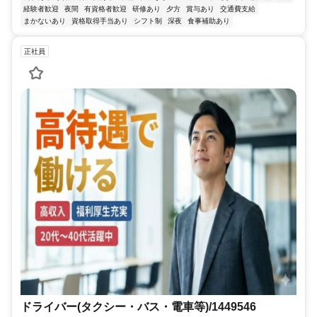
経験者歓迎
夜間
有資格者歓迎
研修あり
夕方
賞与あり
交通費支給
まかないあり
資格取得手当あり
シフト制
深夜
食事補助あり
正社員
ドライバー(タクシー・バス・電車等)/1449546