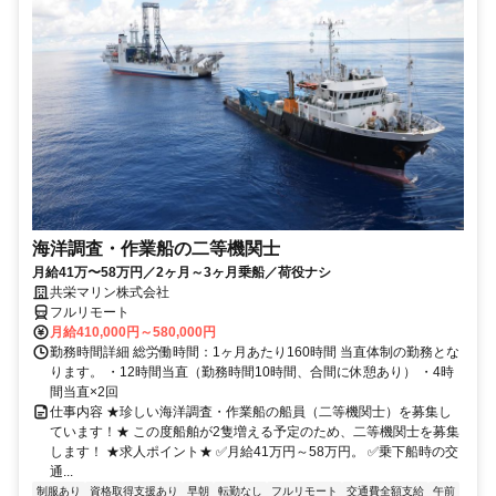
海洋調査・作業船の二等機関士
月給41万〜58万円／2ヶ月～3ヶ月乗船／荷役ナシ
共栄マリン株式会社
フルリモート
月給410,000円～580,000円
勤務時間詳細 総労働時間：1ヶ月あたり160時間 当直体制の勤務とな
ります。 ・12時間当直（勤務時間10時間、合間に休憩あり） ・4時
間当直×2回
仕事内容 ★珍しい海洋調査・作業船の船員（二等機関士）を募集し
ています！★ この度船舶が2隻増える予定のため、二等機関士を募集
します！ ★求人ポイント★ ✅月給41万円～58万円。 ✅乗下船時の交
通...
制服あり
資格取得支援あり
早朝
転勤なし
フルリモート
交通費全額支給
午前