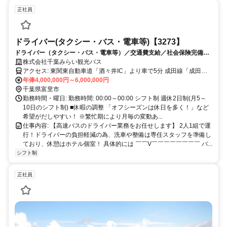
正社員
ドライバー(タクシー・バス・電車等)【3273】
ドライバー（タクシー・バス・電車等）／交通費支給／社会保険完備／
未経験OK／シフト制／急募／賞与あり
株式会社千葉みらい観光バス
アクセス: 東関東自動車道「酒々井IC」より車で5分 成田線「成田
駅」より車で20分
年俸4,000,000円～6,000,000円
千葉県富里市
勤務時間・曜日: 勤務時間: 00:00～00:00 シフト制 週休2日制(月5～
10日のシフト制) ■休暇の調整 「オフシーズンは休日を多く！」など
希望がだしやすい！ ※繁忙期により月毎の変動あ...
仕事内容: 【高速バスのドライバー業務をお任せします】 2人1組で運
行！ドライバーの負担軽減の為、洗車や整備は専任スタッフを準備し
ており、休憩はホテル個室！ 具体的には ￣￣V￣￣￣￣￣￣￣￣ バ...
シフト制
正社員