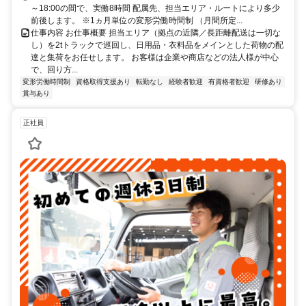
～18:00の間で、実働8時間 配属先、担当エリア・ルートにより多少
前後します。 ※1ヵ月単位の変形労働時間制 （月間所定...
仕事内容 お仕事概要 担当エリア（拠点の近隣／長距離配送は一切な
し）を2tトラックで巡回し、日用品・衣料品をメインとした荷物の配
達と集荷をお任せします。 お客様は企業や商店などの法人様が中心
で、回り方...
変形労働時間制
資格取得支援あり
転勤なし
経験者歓迎
有資格者歓迎
研修あり
賞与あり
正社員