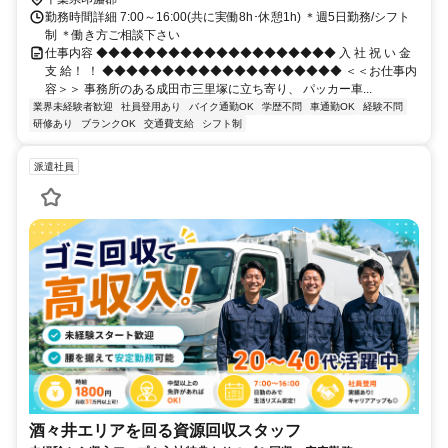
勤務時間詳細 7:00～16:00(共に実働8h･休憩1h) ＊週5日勤務/シフト
制 ＊働き方ご相談下さい
仕事内容 ◆◆◆◆◆◆◆◆◆◆◆◆◆◆◆◆◆◆◆◆ 入 社 祝 い 金
支 給！ ！ ◆◆◆◆◆◆◆◆◆◆◆◆◆◆◆◆◆◆◆◆ ＜＜お仕事内
容＞＞ 事務所のある成田市三里塚に立ち寄り、 パッカー車...
業界未経験者歓迎
社員登用あり
バイク通勤OK
学歴不問
車通勤OK
経験不問
研修あり
ブランクOK
交通費支給
シフト制
派遣社員
酒々井エリアを回る資源回収スタッフ