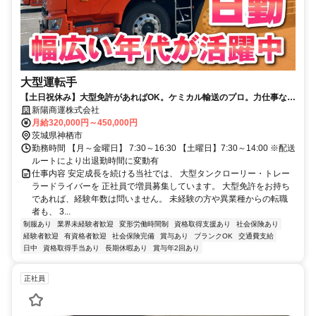
大型運転手
【土日祝休み】大型免許があればOK。ケミカル輸送のプロ。力仕事なし
の大型ドライバー／未経験者大歓迎
新陽商運株式会社
月給320,000円～450,000円
茨城県神栖市
勤務時間 【月～金曜日】 7:30～16:30 【土曜日】7:30～14:00 ※配送
ルートにより出退勤時間に変動有
仕事内容 安定成長を続ける当社では、 大型タンクローリー・トレー
ラードライバーを 正社員で増員募集しています。 大型免許をお持ち
であれば、経験年数は問いません。 未経験の方や異業種からの転職
者も、 3...
制服あり
業界未経験者歓迎
変形労働時間制
資格取得支援あり
社会保険あり
経験者歓迎
有資格者歓迎
社会保険完備
賞与あり
ブランクOK
交通費支給
日中
資格取得手当あり
長期休暇あり
賞与年2回あり
正社員