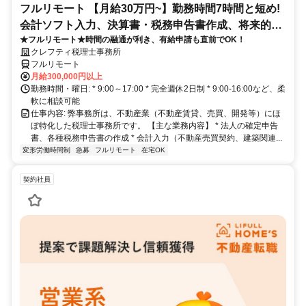
フルリモート 【月給30万円~】勤務時間7時間と短め!
会計ソフト入力、決算書・税務申告書作成、将来的に
★フルリモート★時間の融通が利き、有給申請も直前でOK！
決算説明も
クレフティ税理士事務所
フルリモート
月給300,000円以上
勤務時間・曜日: * 9:00～17:00 * 完全週休2日制 * 9:00-16:00など、柔
軟に相談可能
仕事内容: 弊事務所は、不動産業（不動産賃貸、売買、開発等）にほ
ぼ特化した税理士事務所です。 【主な業務内容】 * 法人の確定申告
書、各種税務申告書の作成 * 会計入力（不動産売買契約、建築関連...
変形労働時間制
急募
フルリモート
在宅OK
契約社員