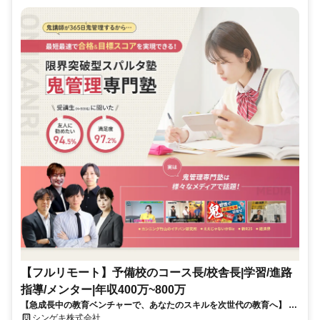
【フルリモート】予備校のコース長/校舎長|学習/進路
指導/メンター|年収400万~800万
【急成長中の教育ベンチャーで、あなたのスキルを次世代の教育へ】 現
在、事業拡大に伴い、コースをとりまとめるコース長（校舎長）を募集
シンゲキ株式会社