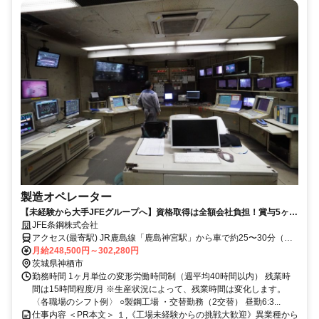
製造オペレーター
【未経験から大手JFEグループへ】資格取得は全額会社負担！賞与5ヶ月
分＆独身寮完備の製造オペレーター◎
JFE条鋼株式会社
アクセス(最寄駅) JR鹿島線「鹿島神宮駅」から車で約25〜30分（約
月給248,500円～302,280円
18km）。 JR成田線「下総橘駅」から車で約20分。 ※車通勤OK
茨城県神栖市
勤務時間 1ヶ月単位の変形労働時間制（週平均40時間以内） 残業時
間は15時間程度/月 ※生産状況によって、残業時間は変化します。
〈各職場のシフト例〉 ○製鋼工場 ・交替勤務（2交替） 昼勤6:3...
仕事内容 ＜PR本文＞ １,《工場未経験からの挑戦大歓迎》異業種から