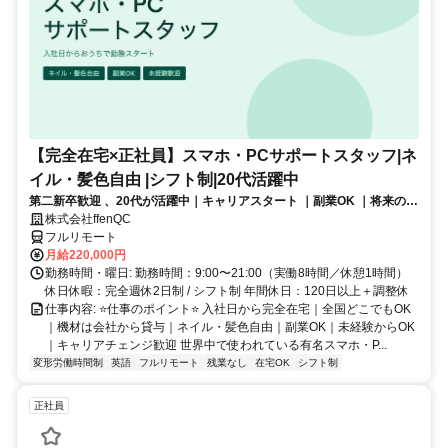
【完全在宅×正社員】スマホ・PCサポートスタッフ|ネ
イル・髪色自由 |シフト制|20代活躍中
第二新卒歓迎 、20代が活躍中｜キャリアスタート ｜副業OK ｜将来のキ
ャリアパスあり（長期キャリアを推奨しています）
株式会社ffenQC
フルリモート
月給220,000円
勤務時間・曜日: 勤務時間：9:00〜21:00（実働8時間／休憩1時間）
休日休暇：完全週休2日制 / シフト制 年間休日：120日以上＋調整休
仕事内容: ⭐️仕事のポイント⭐️ 入社日から完全在宅｜全国どこでもOK
｜機材は会社から貸与｜ネイル・髪色自由｜副業OK｜未経験からOK
｜キャリアチェンジ歓迎 世界中で使われている有名スマホ・P...
変形労働時間制
英語
フルリモート
残業なし
在宅OK
シフト制
正社員