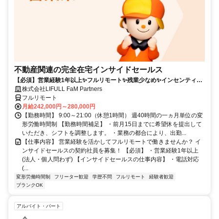
不動産関連の完全在宅インサイドセールス
【必須】営業経験1年以上✨フルリモート✨残業少なめ✨インセンティブ
有
株式会社LIFULL FaM Partners
フルリモート
月給242,000円～280,000円
【勤務時間】 9:00～21:00（休憩1時間） 週40時間の一ヵ月単位の変
形労働時間制 【勤務時間補足】 ・前月15日までに希望休を提出して
いただき、シフトを調整します。 ・業務の都合により、出勤...
【仕事内容】 営業経験を活かしてフルリモートで働きませんか？ イ
ンサイドセールスの契約社員を募集！ 【必須】 ・営業経験1年以上
(法人・個人問わず) 【インサイドセールスの仕事内容】 ・電話対応
(...
変形労働時間制
フリーター歓迎
学歴不問
フルリモート
経験者歓迎
ブランクOK
アルバイト・パート