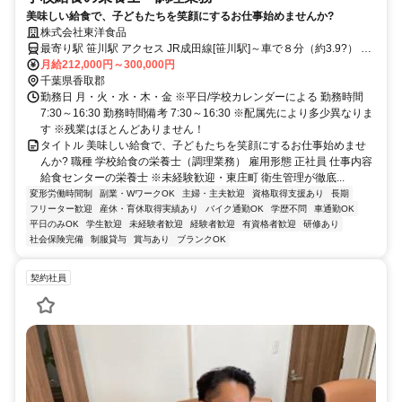
美味しい給食で、子どもたちを笑顔にするお仕事始めませんか?
株式会社東洋食品
最寄り駅 笹川駅 アクセス JR成田線[笹川駅]～車で８分（約3.9?） ※
車通勤可
月給212,000円～300,000円
千葉県香取郡
勤務日 月・火・水・木・金 ※平日/学校カレンダーによる 勤務時間
7:30～16:30 勤務時間備考 7:30～16:30 ※配属先により多少異なりま
す ※残業はほとんどありません！
タイトル 美味しい給食で、子どもたちを笑顔にするお仕事始めませ
んか? 職種 学校給食の栄養士（調理業務） 雇用形態 正社員 仕事内容
給食センターの栄養士 ※未経験歓迎・東庄町 衛生管理が徹底...
変形労働時間制
副業・WワークOK
主婦・主夫歓迎
資格取得支援あり
長期
フリーター歓迎
産休・育休取得実績あり
バイク通勤OK
学歴不問
車通勤OK
平日のみOK
学生歓迎
未経験者歓迎
経験者歓迎
有資格者歓迎
研修あり
社会保険完備
制服貸与
賞与あり
ブランクOK
契約社員