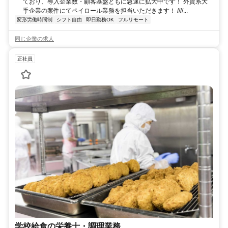
ており、導入企業数・顧客基盤ともに急速に拡大中です！ 外資系大
手企業の案件にてペイロール業務を担当いただきます！ ////...
変形労働時間制
シフト自由
即日勤務OK
フルリモート
同じ企業の求人
正社員
学校給食の栄養士・調理業務