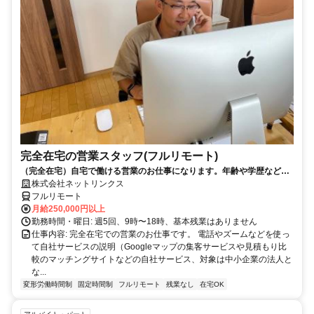
完全在宅の営業スタッフ(フルリモート)
（完全在宅）自宅で働ける営業のお仕事になります。年齢や学歴など問
いません。
株式会社ネットリンクス
フルリモート
月給250,000円以上
勤務時間・曜日: 週5回、9時〜18時、基本残業はありません
仕事内容: 完全在宅での営業のお仕事です。 電話やズームなどを使っ
て自社サービスの説明（Googleマップの集客サービスや見積もり比
較のマッチングサイトなどの自社サービス、対象は中小企業の法人と
な...
変形労働時間制
固定時間制
フルリモート
残業なし
在宅OK