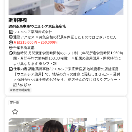
調剤事務
調剤薬局事務/ウエルシア東庄新宿店
ウエルシア薬局株式会社
通勤アクセス ※募集店舗の配属を保証したものではございませんの
で予めご了承ください ※配属店舗は上記店舗以外の可能性がござい
月給215,000円～250,000円
ます ※勤務店舗の指定は出来かねます。 勤務区分を下記の３つから
千葉県香取郡
選択 ＜エリア職＞ 原則として転居を伴う異動はございません。 自宅
勤務時間 月間変形労働時間制のシフト制 （年間所定労働時間1,960時
から50km圏内、通勤片道90分圏内での配属店舗となります。 ＜リー
間・月間平均労働時間163.33時間） ※配属の薬局開局・閉局時間に
ジョナル職＞ 異動の範囲は本拠地とその隣接県または直線距離で概
より異なります ※シフト制
ね100km以内 ※社宅制度・赴任手当制度あり ＜ナショナル職＞ 全国
仕事内容 調剤薬局事務/ウエルシア東庄新宿店 地域密着の店舗運営
の店舗への異動あり ※社宅制度・赴任手当制度あり
【ウエルシア薬局】で、地域の方々の健康に貢献しませんか ＜受付
＞ 保険証やお薬手帳のお預かり、 処方せんの受け取りやアンケート
記入依頼や...
変形労働時間制
正社員