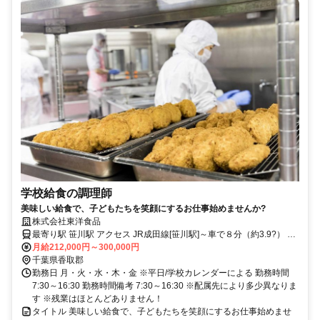
学校給食の調理師
美味しい給食で、子どもたちを笑顔にするお仕事始めませんか?
株式会社東洋食品
最寄り駅 笹川駅 アクセス JR成田線[笹川駅]～車で８分（約3.9?） ※
車通勤可
月給212,000円～300,000円
千葉県香取郡
勤務日 月・火・水・木・金 ※平日/学校カレンダーによる 勤務時間
7:30～16:30 勤務時間備考 7:30～16:30 ※配属先により多少異なりま
す ※残業はほとんどありません！
タイトル 美味しい給食で、子どもたちを笑顔にするお仕事始めませ