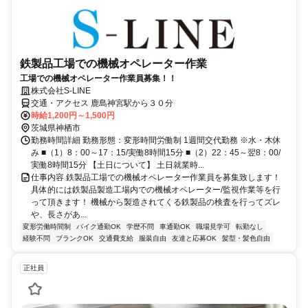
鉄製品工場での機械オペレーター作業
工場での機械オペレーター作業員募集！！
株式会社S-LINE
交通・アクセス 鹿島神宮駅から３０分
時給1,200円～1,500円
茨城県神栖市
勤務時間詳細 勤務形態：変形時間労働制 1週間交代勤務 ※水・木休
み ■（1）8：00～17：15/実働8時間15分 ■（2）22：45～翌8：00/
実働8時間15分 【土日について】 土日就業時...
仕事内容 鉄製品工場での機械オペレーター作業員を募集致します！
具体的には鉄製品製造工場内での機械オペレーター/監視作業等を行
って頂きます！ 機械から製造されてくる鉄製品の検査を行ってズレ
や、長さがあ...
変形労働時間制
バイク通勤OK
学歴不問
車通勤OK
職場見学可
転勤なし
経験不問
ブランクOK
交通費支給
服装自由
友達と応募OK
髪型・髪色自由
正社員