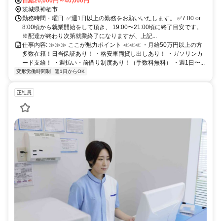
日給20,000円～40,000円
茨城県神栖市
勤務時間・曜日: ✅週1日以上の勤務をお願いいたします。 ✅7:00 or
8:00頃から就業開始をして頂き、 19:00〜21:00頃に終了目安です。
※配達が終わり次第就業終了になりますが、上記...
仕事内容: ≫≫≫ ここが魅力ポイント ≪≪≪ ・月給50万円以上の方
多数在籍！日当保証あり！ ・格安車両貸し出しあり！ ・ガソリンカ
ード支給！ ・週払い・前借り制度あり！（手数料無料） ・週1日〜...
変形労働時間制
週1日からOK
正社員