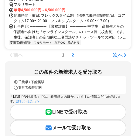
しています。「教育」のプロとして、場所に縛られない新しい働き方を
フルリモート
始めませんか？
年俸4,500,000円～6,500,000円
勤務時間・曜日: フレックスタイム制 （標準労働時間8時間/日、コア
タイム17:00〜21:00、フレキシブルタイム：9:00〜17:00）
仕事内容: ────── 【業務詳細】 ────── 中学生、高校生とその
保護者へ向けた「オンラインスクール」のコース長（校舎長）です。
生徒、保護者との定期的な三者面談やチャットツールでの対応（メ...
変形労働時間制
フルリモート
在宅OK
昇給あり
前へ
次へ
1
2
この条件の新着求人を受け取る
千葉県 / 下総橘駅
変形労働時間制
「LINEで受け取る」では、新着求人のほか、おすすめ情報なども配信しま
す。
詳しくはこちら
LINEで受け取る
メールで受け取る