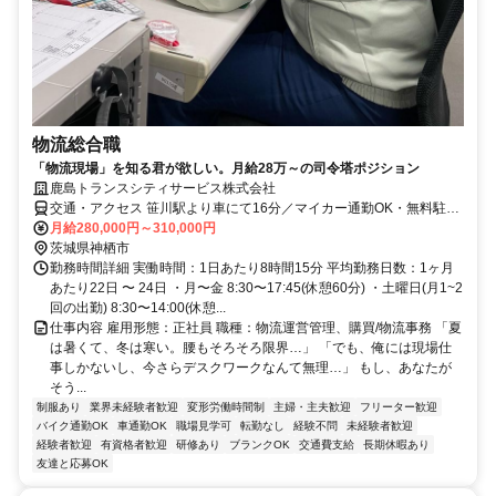
物流総合職
「物流現場」を知る君が欲しい。月給28万～の司令塔ポジション
鹿島トランスシティサービス株式会社
交通・アクセス 笹川駅より車にて16分／マイカー通勤OK・無料駐車
場完備
月給280,000円～310,000円
茨城県神栖市
勤務時間詳細 実働時間：1日あたり8時間15分 平均勤務日数：1ヶ月
あたり22日 〜 24日 ・月〜金 8:30〜17:45(休憩60分) ・土曜日(月1~2
回の出勤) 8:30〜14:00(休憩...
仕事内容 雇用形態：正社員 職種：物流運営管理、購買/物流事務 「夏
は暑くて、冬は寒い。腰もそろそろ限界…」 「でも、俺には現場仕
事しかないし、今さらデスクワークなんて無理…」 もし、あなたが
そう...
制服あり
業界未経験者歓迎
変形労働時間制
主婦・主夫歓迎
フリーター歓迎
バイク通勤OK
車通勤OK
職場見学可
転勤なし
経験不問
未経験者歓迎
経験者歓迎
有資格者歓迎
研修あり
ブランクOK
交通費支給
長期休暇あり
友達と応募OK