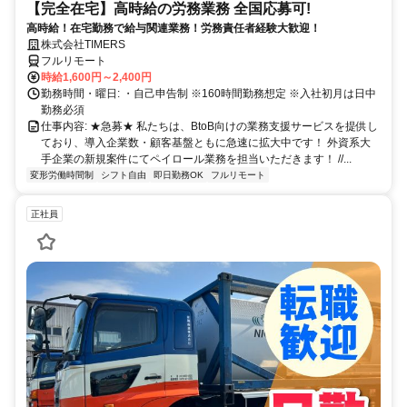
【完全在宅】高時給の労務業務 全国応募可!
高時給！在宅勤務で給与関連業務！労務責任者経験大歓迎！
株式会社TIMERS
フルリモート
時給1,600円～2,400円
勤務時間・曜日: ・自己申告制 ※160時間勤務想定 ※入社初月は日中
勤務必須
仕事内容: ★急募★ 私たちは、BtoB向けの業務支援サービスを提供し
ており、導入企業数・顧客基盤ともに急速に拡大中です！ 外資系大
手企業の新規案件にてペイロール業務を担当いただきます！ //...
変形労働時間制
シフト自由
即日勤務OK
フルリモート
正社員