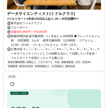
データサイエンティスト(ミドルクラス)
⭐フルリモート⭐年休120日以上あり♪20～30代活躍中✅
株式会社リベルクラフト
フルリモート
月給500,000円～750,000円
勤務時間詳細 総労働時間：1ヶ月あたり168時間 ◆フレックスタイム
制 ・清算期間：1か月 ・標準労働時間：1日8時間 ・コアタイム：
11:00～15:00 ・フレキシブルタイム：5:00～22:0...
仕事内容 ✶⋆｡˚⋆｡˚✶⋆｡˚⋆｡˚✶⋆｡˚⋆｡˚✶✶⋆｡˚⋆｡˚✶⋆｡˚✶⋆｡˚✶⋆｡˚✶⋆｡ デ
ータサイエンティストとしての経験を活かして活躍したい方必見！
フルリモートで全国どこからでも働ける...
変形労働時間制
転勤なし
フルリモート
午前
経験者歓迎
夕方
在宅OK
長期歓迎
駅近5分以内
長期休暇あり
土日祝休み
服装自由
正社員