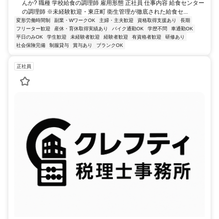
んか? 職種 学校給食の調理師 雇用形態 正社員 仕事内容 給食センター
の調理師 ※未経験歓迎・東庄町 衛生管理が徹底された給食セ...
変形労働時間制
副業・WワークOK
主婦・主夫歓迎
資格取得支援あり
長期
フリーター歓迎
産休・育休取得実績あり
バイク通勤OK
学歴不問
車通勤OK
平日のみOK
学生歓迎
未経験者歓迎
経験者歓迎
有資格者歓迎
研修あり
社会保険完備
制服貸与
賞与あり
ブランクOK
正社員