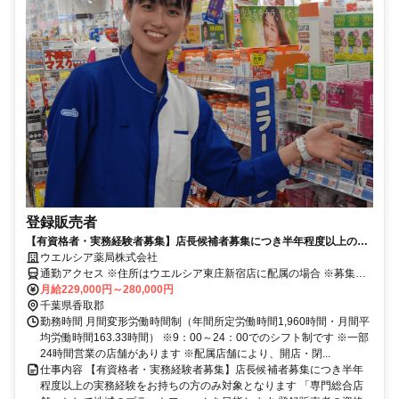
登録販売者
【有資格者・実務経験者募集】店長候補者募集につき半年程度以上の実
務経験をお持ちの方のみ対象となります
ウエルシア薬局株式会社
通勤アクセス ※住所はウエルシア東庄新宿店に配属の場合 ※募集店
舗の配属を保証したものではございませんので予めご了承ください
月給229,000円～280,000円
※配属店舗は上記店舗以外の可能性がございます ※原則、自宅から
千葉県香取郡
50km圏内、通勤片道90分圏内の いずれかの店舗への配属・転勤とな
勤務時間 月間変形労働時間制（年間所定労働時間1,960時間・月間平
ります(エリア職) ※勤務店舗の指定は出来かねます ■ご希望に応じて
均労働時間163.33時間） ※9：00～24：00でのシフト制です ※一部
下記勤務区分から選択 も可能です ※社宅制度・赴任手当制度あり ＜
24時間営業の店舗があります ※配属店舗により、開店・閉...
リージョナル職＞ 異動の範囲は本拠地とその隣接県または直線距離
仕事内容 【有資格者・実務経験者募集】店長候補者募集につき半年
で概ね100km以内 ＜ナショナル職＞ 全国の店舗への異動あり ※社宅
程度以上の実務経験をお持ちの方のみ対象となります 「専門総合店