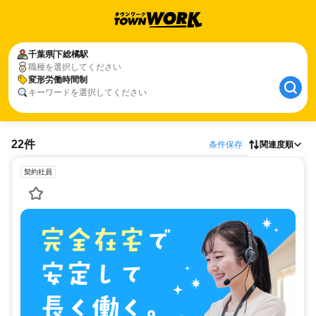
千葉県
下総橘駅
職種を選択してください
変形労働時間制
キーワードを選択してください
22件
条件保存
関連度順
契約社員