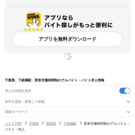
アプリを無料ダウンロード
千葉県、下総橘駅、変形労働時間制のアルバイト・バイト求人情報
求人の詳細を表示
条件を追加・変更して検索
市区町村を追加・変更
関連キーワード
完全在宅ワーク 全国
シール貼り 在宅
現在地周辺
ガチャガチャ
犬カフェ
千葉県
駅を追加・変更
バイトTOP
千葉県
香取郡
下総橘駅
変形労働時間制のアルバイト・
千葉県
すべて
バイト・求人
千葉市
すべて
職種を追加・変更
JR武蔵野線
中央区
花見川区
稲毛区
若葉区
緑区
美浜区