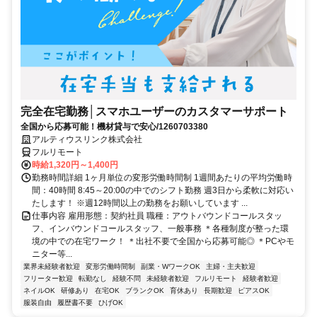
完全在宅勤務│スマホユーザーのカスタマーサポート
全国から応募可能！機材貸与で安心/1260703380
アルティウスリンク株式会社
フルリモート
時給1,320円～1,400円
勤務時間詳細 1ヶ月単位の変形労働時間制 1週間あたりの平均労働時
間：40時間 8:45～20:00の中でのシフト勤務 週3日から柔軟に対応い
たします！ ※週12時間以上の勤務をお願いしています ...
仕事内容 雇用形態：契約社員 職種：アウトバウンドコールスタッ
フ、インバウンドコールスタッフ、一般事務 ＊各種制度が整った環
境の中での在宅ワーク！ ＊出社不要で全国から応募可能◎ ＊PCやモ
ニター等...
業界未経験者歓迎
変形労働時間制
副業・WワークOK
主婦・主夫歓迎
フリーター歓迎
転勤なし
経験不問
未経験者歓迎
フルリモート
経験者歓迎
ネイルOK
研修あり
在宅OK
ブランクOK
育休あり
長期歓迎
ピアスOK
服装自由
履歴書不要
ひげOK