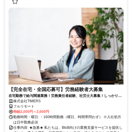
【完全在宅・全国応募可】労務経験者大募集
在宅勤務で給与関連業務！労務責任者経験、社労士大募集！しっかり稼
ぎたい方、注目！
株式会社TIMERS
フルリモート
時給2,000円～2,600円
勤務時間・曜日: ・160時間勤務（曜日、時間帯問わず） ※入社初月
は日中勤務必須
仕事内容: ★急募★ 私たちは、BtoB向けの業務支援サービスを提供し