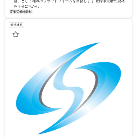
制度・赴任手当制度あり
舗」として地域のプラットフォームを目指します 登録販売者の資格
を十分に活かし...
変形労働時間制
派遣社員