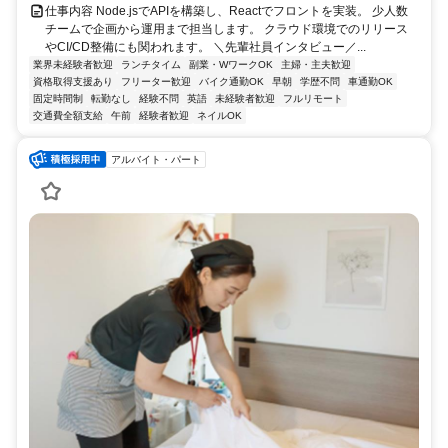
仕事内容 Node.jsでAPIを構築し、Reactでフロントを実装。 少人数
チームで企画から運用まで担当します。 クラウド環境でのリリース
やCI/CD整備にも関われます。 ＼先輩社員インタビュー／...
業界未経験者歓迎
ランチタイム
副業・WワークOK
主婦・主夫歓迎
資格取得支援あり
フリーター歓迎
バイク通勤OK
早朝
学歴不問
車通勤OK
固定時間制
転勤なし
経験不問
英語
未経験者歓迎
フルリモート
交通費全額支給
午前
経験者歓迎
ネイルOK
アルバイト・パート