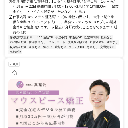
勤務時間詳細 実働時間：1日あたり8時間 平均勤務日数：1ヶ月あた
り19日 〜 22日 勤務時間：9:00～18:00 (休憩時間 1時間00分) ※残業
全くなし・たくさん残業がしたいなど、社員の...
仕事内容 ★システム開発案件中心の業務内容です。 大手上場企業、
優良企業のプロジェクト先にて、業務システムやWEBアプリの開発
案件をご担当頂きます。 ★幅広い分野に携わることができます！ 社
員の志向...
資格取得支援あり
バイク通勤OK
学歴不問
車通勤OK
固定時間制
転勤なし
未経験者歓迎
住宅手当あり
フルリモート
交通費全額支給
経験者歓迎
残業なし
有資格者歓迎
研修あり
在宅OK
賞与あり
ブランクOK
育休あり
交通費支給
長期歓迎
正社員