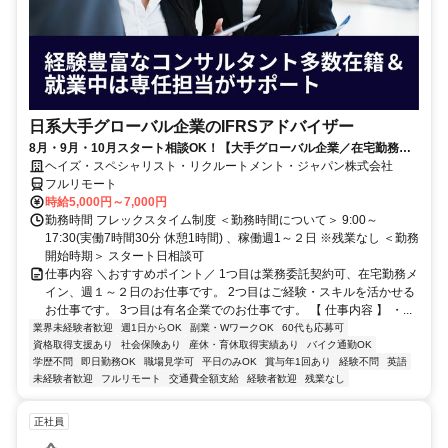
日系大手グローバル企業のIFRSアドバイザー
8月・9月・10月スタート相談OK！【大手グローバル企業／在宅勤務メ
イン／週1～2日勤務】IFRSアドバイザー
ヘイズ・スペシャリスト・リクルートメント・ジャパン株式会社
フルリモート
時給5,000円～7,000円
勤務時間 フレックスタイム制度 ＜勤務時間について＞ 9:00～
17:30(実働7時間30分 休憩1時間) 、稼働週1～２日 ※残業なし ＜勤務
開始時期＞ スタート日相談可
仕事内容 ＼おすすめポイント／ 1つ目は業務委託契約可、在宅勤務メ
イン、週１～２日のお仕事です。 2つ目はご経験・スキルを活かせる
お仕事です。 3つ目は有名企業でのお仕事です。 【 仕事内容 】 ・...
業界未経験者歓迎
週1日からOK
副業・WワークOK
60代も応募可
資格取得支援あり
社会保険あり
産休・育休取得実績あり
バイク通勤OK
学歴不問
即日勤務OK
職場見学可
平日のみOK
賞与年1回あり
経験不問
英語
未経験者歓迎
フルリモート
交通費全額支給
経験者歓迎
残業なし
正社員