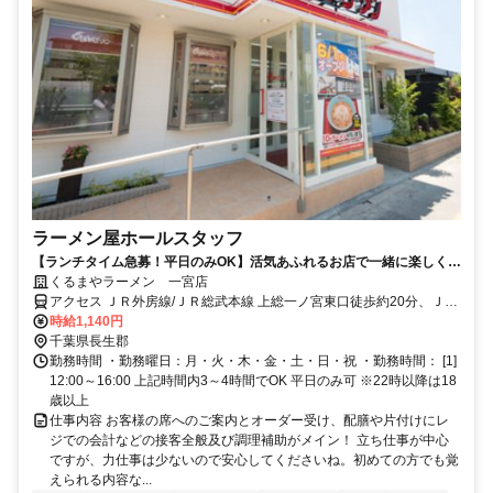
ラーメン屋ホールスタッフ
【ランチタイム急募！平日のみOK】活気あふれるお店で一緒に楽しく働
こう♪ラーメン屋でのホールスタッフ大募集！
くるまやラーメン 一宮店
アクセス ＪＲ外房線/ＪＲ総武本線 上総一ノ宮東口徒歩約20分、ＪＲ
外房線 東浪見徒歩約20分、ＪＲ外房線 太東徒歩約65分
時給1,140円
千葉県長生郡
勤務時間 ・勤務曜日：月・火・木・金・土・日・祝 ・勤務時間： [1]
12:00～16:00 上記時間内3～4時間でOK 平日のみ可 ※22時以降は18
歳以上
仕事内容 お客様の席へのご案内とオーダー受け、配膳や片付けにレ
ジでの会計などの接客全般及び調理補助がメイン！ 立ち仕事が中心
ですが、力仕事は少ないので安心してくださいね。初めての方でも覚
えられる内容な...