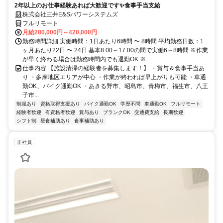
2年以上のお仕事経験あれば大歓迎です✨食事手当支給
株式会社三井E&Sパワーシステムズ
フルリモート
月給280,000円～420,000円
勤務時間詳細 実働時間：1日あたり6時間 〜 8時間 平均勤務日数：1
ヶ月あたり22日 〜 24日 基本8:00～17:00の間で実働6～8時間 ※作業
が早く終わる場合は勤務時間内でも退勤OK ※...
仕事内容 【施設清掃の経験者を募集します！】 ・賞与＆食事手当あ
り ・多摩地区エリアが中心 ・作業が終われば早上がりも可能 ・車通
勤OK、バイク通勤OK ・あきる野市、昭島市、青梅市、福生市、八王
子市...
制服あり
資格取得支援あり
バイク通勤OK
学歴不問
車通勤OK
フルリモート
経験者歓迎
有資格者歓迎
賞与あり
ブランクOK
交通費支給
長期歓迎
シフト制
昼食補助あり
食事補助あり
正社員