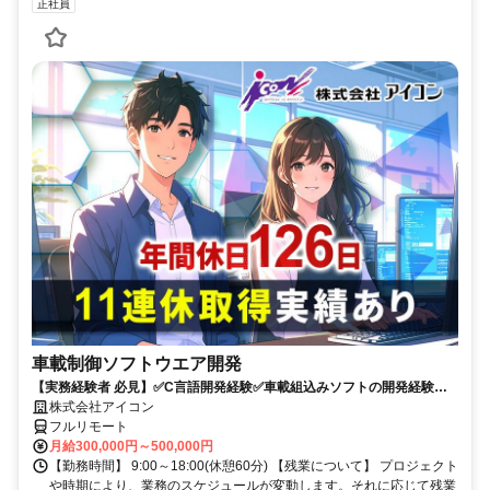
正社員
車載制御ソフトウエア開発
【実務経験者 必見】✅C言語開発経験✅車載組込みソフトの開発経験 ✅
年間休日126日+有給✅週2程度リモート可✅9時～18時勤務
株式会社アイコン
フルリモート
月給300,000円～500,000円
【勤務時間】 9:00～18:00(休憩60分) 【残業について】 プロジェクト
や時期により、業務のスケジュールが変動します。それに応じて残業