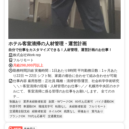
ホテル客室清掃の人材管理・運営計画
自分で仕事をカスタマイズできる！人材管理、運営計画のお仕事！
株式会社Work rep
フルリモート
月給298,000円以上
勤務時間詳細 実働時間：1日あたり8時間 平均勤務日数：1ヶ月あた
り22日 〜 22日 シフト制、家庭の都合に合わせて組み合わせが可能
仕事内容 雇用形態：正社員 職種：清掃管理/運営、社会科学学術研究
＼＼✨客室清掃の現場・人材管理のお仕事✨／／ 札幌市中央区のホテ
ルにて、 客室清掃に係る管理のお仕事をお願いします。 全てのホ
テ...
制服あり
業界未経験者歓迎
副業・WワークOK
60代も応募可
バイク通勤OK
学歴不問
車通勤OK
職場見学可
転勤なし
未経験者歓迎
フルリモート
交通費全額支給
経験者歓迎
ネイルOK
残業なし
研修あり
賞与あり
ブランクOK
70代も応募可
交通費支給
業務委託