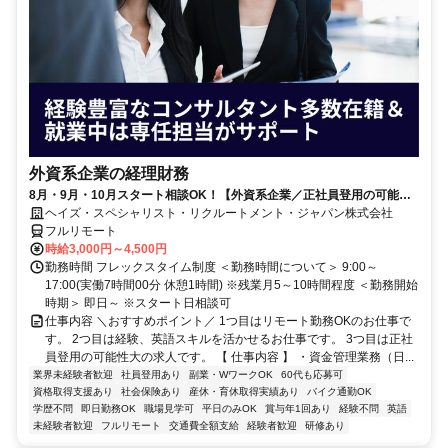
外資系企業の経理財務
8月・9月・10月スタート相談OK！【外資系企業／正社員登用の可能性
大／700万～800万／リモート勤務OK】経理財務
ヘイズ・スペシャリスト・リクルートメント・ジャパン株式会社
フルリモート
時給3,000円～4,500円
勤務時間 フレックスタイム制度 ＜勤務時間について＞ 9:00～
17:00(実働7時間00分 休憩1時間) ※残業月5～10時間程度 ＜勤務開始
時期＞ 即日～ ※スタート日相談可
仕事内容 ＼おすすめポイント／ 1つ目はリモート勤務OKのお仕事で
す。 2つ目は経験、英語スキルを活かせるお仕事です。 3つ目は正社
員登用の可能性大の求人です。 【 仕事内容 】 ・資金管理業務（日...
業界未経験者歓迎
社員登用あり
副業・WワークOK
60代も応募可
資格取得支援あり
社会保険あり
産休・育休取得実績あり
バイク通勤OK
学歴不問
即日勤務OK
職場見学可
平日のみOK
賞与年1回あり
経験不問
英語
未経験者歓迎
フルリモート
交通費全額支給
経験者歓迎
研修あり