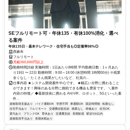
SEフルリモート可・年休135・有休100%消化・選べ
る案件
年休135日・基本テレワーク・住宅手当も◎定着率98%◎
西麻布
フルリモート
月給360,000円以上
勤務時間詳細 実働時間：1日あたり8時間 平均勤務日数：1ヶ月あた
り19日 〜 22日 勤務時間：9:00～18:00 (休憩時間 1時間00分) ※残業
全くなし・たくさん残業がしたいなど、社員の...
仕事内容 ★システム開発案件中心です。 ★幅広い分野に携わること
ができます！興味のある分野に挑戦できる機会も豊富です。 ＼案件
内容の特徴／ ◆最新技術に携わる AIやVR、ロボット、5Gといった案
件...
資格取得支援あり
バイク通勤OK
学歴不問
車通勤OK
固定時間制
転勤なし
住宅手当あり
フルリモート
交通費全額支給
残業なし
研修あり
在宅OK
賞与あり
ブランクOK
育休あり
交通費支給
長期歓迎
駅近5分以内
資格取得手当あり
長期休暇あり