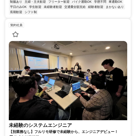
制服あり
主婦・主夫歓迎
フリーター歓迎
バイク通勤OK
学歴不問
車通勤OK
平日のみOK
学生歓迎
未経験者歓迎
交通費全額支給
経験者歓迎
まかないあり
長期歓迎
シフト制
契約社員
未経験のシステムエンジニア
【別業務なし】フルリモ研修で未経験から、エンジニアデビュー！