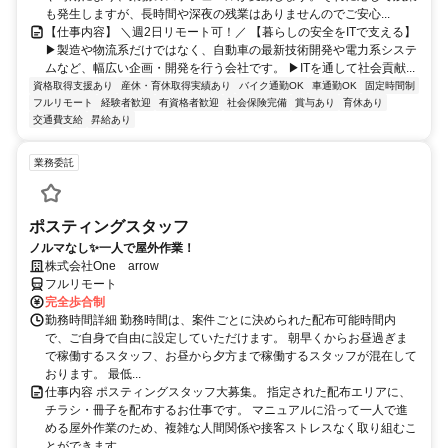
も発生しますが、長時間や深夜の残業はありませんのでご安心...
【仕事内容】 ＼週2日リモート可！／ 【暮らしの安全をITで支える】
▶製造や物流系だけではなく、自動車の最新技術開発や電力系システ
ムなど、幅広い企画・開発を行う会社です。 ▶ITを通して社会貢献...
資格取得支援あり
産休・育休取得実績あり
バイク通勤OK
車通勤OK
固定時間制
フルリモート
経験者歓迎
有資格者歓迎
社会保険完備
賞与あり
育休あり
交通費支給
昇給あり
業務委託
ポスティングスタッフ
ノルマなし✨一人で屋外作業！
株式会社One arrow
フルリモート
完全歩合制
勤務時間詳細 勤務時間は、案件ごとに決められた配布可能時間内
で、ご自身で自由に設定していただけます。 朝早くからお昼過ぎま
で稼働するスタッフ、お昼から夕方まで稼働するスタッフが混在して
おります。 最低...
仕事内容 ポスティングスタッフ大募集。 指定された配布エリアに、
チラシ・冊子を配布するお仕事です。 マニュアルに沿って一人で進
める屋外作業のため、複雑な人間関係や接客ストレスなく取り組むこ
とができます...