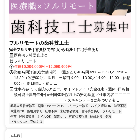
フルリモートの歯科技工士
完全フルリモ｜有資格で自宅から勤務！住宅手当あり
医療法人社団真凛会
フルリモート
年俸10,000,000円～12,000,000円
勤務時間詳細 総労働時間：1週あたり40時間 9:00～13:00／14:30～
18:30（休憩90分） ※月～土曜日 9:00～13:00／14:00～18:00（休憩
60分） ※日曜日・祝日 ...
仕事内容 ＼＼当院のアピールポイント／／ ⭐完全在宅 ⭐週休3日も相
談可能 ⭐賞与年4回 ⭐全国80医院以上の安定基盤 ✅仕事内容 ￣￣￣￣
￣￣￣￣￣￣￣￣￣￣￣￣￣ ・スキャンデータに基づいた初...
業界未経験者歓迎
副業・WワークOK
フリーター歓迎
バイク通勤OK
学歴不問
車通勤OK
職場見学可
経験不問
未経験者歓迎
住宅手当あり
フルリモート
午前
経験者歓迎
ネイルOK
残業なし
有資格者歓迎
研修あり
夕方
ブランクOK
育休あり
正社員