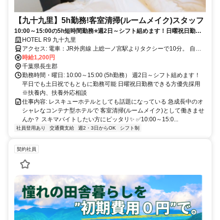
【九十九里】5h勤務!客室清掃(ルームメイク)スタッフ
10:00～15:00の5h短時間勤務⭐週2日～シフト組めます！日曜祝日勤務
可能者優先採用⭐コンテナ型ホテルで裏方の客室清掃として働こう
HOTEL R9 九十九里
アクセス: 電車：JR外房線 上総一ノ宮駅よりタクシーで10分。 自動
車：東金九十九里有料道路 真亀ICより13分。 ※駐車場完備(車・バイ
時給1,200円
ク通勤OK)
千葉県長生郡
勤務時間・曜日: 10:00～15:00 (5h勤務） 週2日～シフト組めます！
平日でも土日祝でもともに勤務可能 日曜祝日勤務できる方優先採用
※扶養内、扶養外応相談
仕事内容: レスキューホテルとしても話題になっている 急成長中のオ
シャレなコンテナ型ホテルで 客室清掃(ルームメイク)として働きませ
んか？ スキマバイトしたい方にピッタリ✨ ✅10:00～15:0...
社員登用あり
交通費支給
週2・3日からOK
シフト制
契約社員