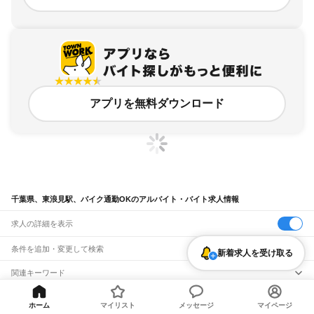
アプリを無料ダウンロード
千葉県、東浪見駅、バイク通勤OKのアルバイト・バイト求人情報
求人の詳細を表示
条件を追加・変更して検索
新着求人を受け取る
市区町村を追加・変更
関連キーワード
完全在宅ワーク 全国
シール貼り 在宅
現在地周辺
ガチャガチャ
犬カフェ
千葉県
駅を追加・変更
バイトTOP
千葉県
長生郡
東浪見駅
バイク通勤OKのアルバイト・
千葉県
すべて
ホーム
マイリスト
メッセージ
マイページ
バイト・求人
千葉市
すべて