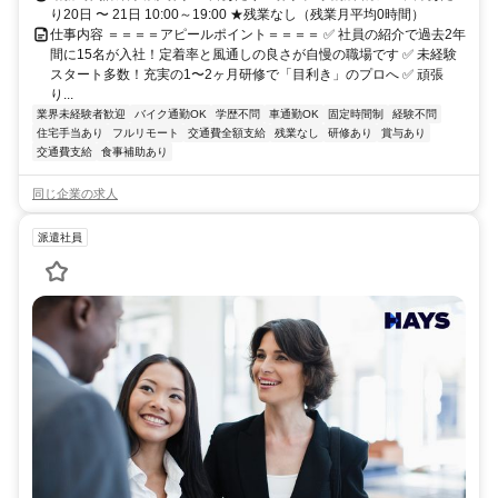
り20日 〜 21日 10:00～19:00 ★残業なし（残業月平均0時間）
仕事内容 ＝＝＝＝アピールポイント＝＝＝＝ ✅ 社員の紹介で過去2年
間に15名が入社！定着率と風通しの良さが自慢の職場です ✅ 未経験
スタート多数！充実の1〜2ヶ月研修で「目利き」のプロへ ✅ 頑張
り...
業界未経験者歓迎
バイク通勤OK
学歴不問
車通勤OK
固定時間制
経験不問
住宅手当あり
フルリモート
交通費全額支給
残業なし
研修あり
賞与あり
交通費支給
食事補助あり
同じ企業の求人
派遣社員