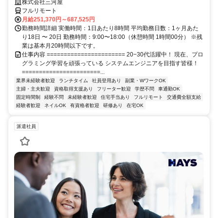
株式会社三河屋
フルリモート
月給251,370円～687,525円
勤務時間詳細 実働時間：1日あたり8時間 平均勤務日数：1ヶ月あた
り18日 〜 20日 勤務時間：9:00〜18:00（休憩時間 1時間00分） ※残
業は基本月20時間以下です。
仕事内容 ======================= 20−30代活躍中！ 現在、プロ
グラミング学習を頑張っている システムエンジニアを目指す皆様！
=======================...
業界未経験者歓迎
ランチタイム
社員登用あり
副業・WワークOK
主婦・主夫歓迎
資格取得支援あり
フリーター歓迎
学歴不問
車通勤OK
固定時間制
経験不問
未経験者歓迎
住宅手当あり
フルリモート
交通費全額支給
経験者歓迎
ネイルOK
有資格者歓迎
研修あり
在宅OK
派遣社員