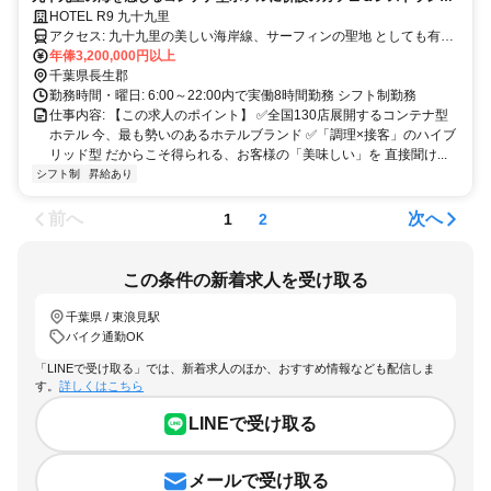
で、あなたの調理経験を活かしませんか?
HOTEL R9 九十九里
アクセス: 九十九里の美しい海岸線、サーフィンの聖地 としても有名
な一宮町エリアです。 電車：JR外房線 上総一ノ宮駅よりタクシーで
年俸3,200,000円以上
10分 自動車：東金九十九里有料道路 真亀ICより13分 ※駐車場完備
千葉県長生郡
(車・バイク通勤OK)
勤務時間・曜日: 6:00～22:00内で実働8時間勤務 シフト制勤務
仕事内容: 【この求人のポイント】 ✅全国130店展開するコンテナ型
ホテル 今、最も勢いのあるホテルブランド ✅「調理×接客」のハイブ
リッド型 だからこそ得られる、お客様の「美味しい」を 直接聞け...
シフト制
昇給あり
前へ
次へ
1
2
この条件の新着求人を受け取る
千葉県 / 東浪見駅
バイク通勤OK
「LINEで受け取る」では、新着求人のほか、おすすめ情報なども配信しま
す。
詳しくはこちら
LINEで受け取る
メールで受け取る