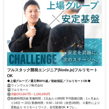
フルスタック開発エンジニア(Node.js)フルリモート
OK
◆上場グループ／還元率80%超／前給保証／フルリモートOK◆
ウィンヴォルブ株式会社
フルリモート
月給353,667円～1,100,000円
勤務時間詳細 実働時間：1日あたり8時間 平均勤務日数：1ヶ月あた
り18日 〜 20日 勤務時間：9:00～18:00（休憩1時間） ※案件により
変動あり ※リモートワーク、在宅勤務OK ▼フレ...