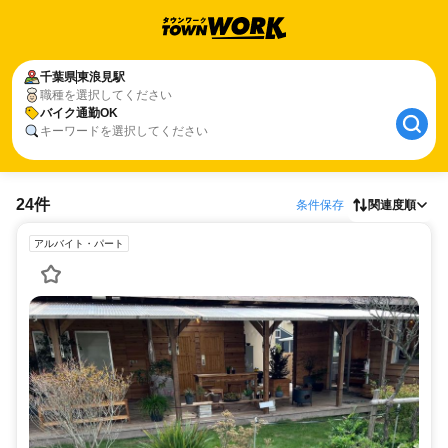
千葉県
東浪見駅
職種を選択してください
バイク通勤OK
キーワードを選択してください
24件
条件保存
関連度順
アルバイト・パート