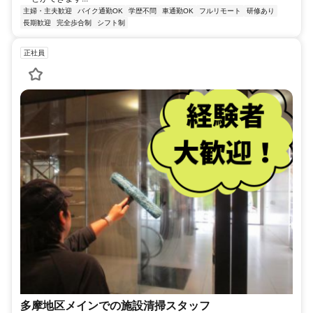
主婦・主夫歓迎
バイク通勤OK
学歴不問
車通勤OK
フルリモート
研修あり
長期歓迎
完全歩合制
シフト制
正社員
多摩地区メインでの施設清掃スタッフ