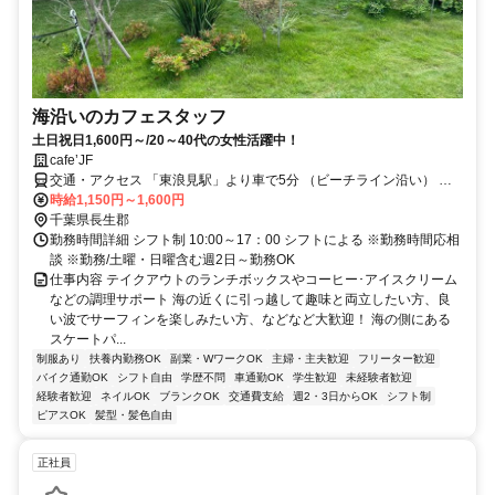
海沿いのカフェスタッフ
土日祝日1,600円～/20～40代の女性活躍中！
cafe’JF
交通・アクセス 「東浪見駅」より車で5分 （ビーチライン沿い） ★
車・バイク・自転車通勤ＯＫ
時給1,150円～1,600円
千葉県長生郡
勤務時間詳細 シフト制 10:00～17：00 シフトによる ※勤務時間応相
談 ※勤務/土曜・日曜含む週2日～勤務OK
仕事内容 テイクアウトのランチボックスやコーヒー･アイスクリーム
などの調理サポート 海の近くに引っ越して趣味と両立したい方、良
い波でサーフィンを楽しみたい方、などなど大歓迎！ 海の側にある
スケートパ...
制服あり
扶養内勤務OK
副業・WワークOK
主婦・主夫歓迎
フリーター歓迎
バイク通勤OK
シフト自由
学歴不問
車通勤OK
学生歓迎
未経験者歓迎
経験者歓迎
ネイルOK
ブランクOK
交通費支給
週2・3日からOK
シフト制
ピアスOK
髪型・髪色自由
正社員