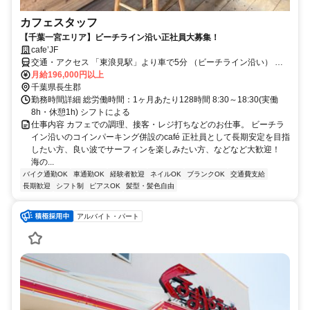
カフェスタッフ
【千葉一宮エリア】ビーチライン沿い正社員大募集！
cafe’JF
交通・アクセス 「東浪見駅」より車で5分 （ビーチライン沿い） ★
車・バイク・自転車通勤ＯＫ
月給196,000円以上
千葉県長生郡
勤務時間詳細 総労働時間：1ヶ月あたり128時間 8:30～18:30(実働
8h・休憩1h) シフトによる
仕事内容 カフェでの調理、接客・レジ打ちなどのお仕事。 ビーチラ
イン沿いのコインパーキング併設のcafé 正社員として長期安定を目指
したい方、良い波でサーフィンを楽しみたい方、などなど大歓迎！
海の...
バイク通勤OK
車通勤OK
経験者歓迎
ネイルOK
ブランクOK
交通費支給
長期歓迎
シフト制
ピアスOK
髪型・髪色自由
アルバイト・パート