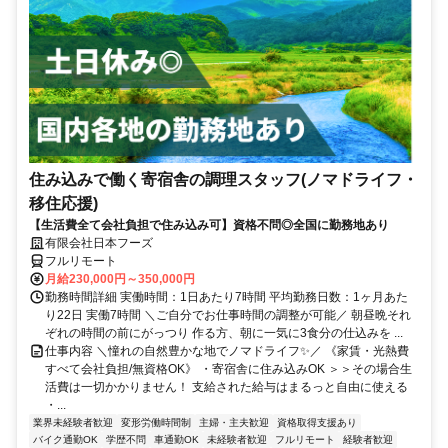
住み込みで働く寄宿舎の調理スタッフ(ノマドライフ・
移住応援)
【生活費全て会社負担で住み込み可】資格不問◎全国に勤務地あり
有限会社日本フーズ
フルリモート
月給230,000円～350,000円
勤務時間詳細 実働時間：1日あたり7時間 平均勤務日数：1ヶ月あた
り22日 実働7時間 ＼ご自分でお仕事時間の調整が可能／ 朝昼晩それ
ぞれの時間の前にがっつり 作る方、朝に一気に3食分の仕込みを ...
仕事内容 ＼憧れの自然豊かな地でノマドライフ✨／ 《家賃・光熱費
すべて会社負担/無資格OK》 ・寄宿舎に住み込みOK ＞＞その場合生
活費は一切かかりません！ 支給された給与はまるっと自由に使える
・...
業界未経験者歓迎
変形労働時間制
主婦・主夫歓迎
資格取得支援あり
バイク通勤OK
学歴不問
車通勤OK
未経験者歓迎
フルリモート
経験者歓迎