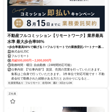
不動産フルコミッション【リモートワーク】業界最高
水準 最大歩合率98%
<歩合率最高98%で稼げる！>フルリモートでの業務委託パートナー募
集！1件単位で対応可能！
株式会社JSC
フルリモート
月給500,000円～2,000,000円
勤務時間・曜日: 自由勤務（24時間対応可能）
仕事内容: 【*仕事内容*】 賃貸、売買の営業を行っていただきます。
集客はご自身で行っていただきます。 1件単位で対応可能です！ 不動
産会社で勤務された経験がある方だと お分かりになると...
社員登用あり
フルリモート
在宅OK
週2・3日からOK
正社員