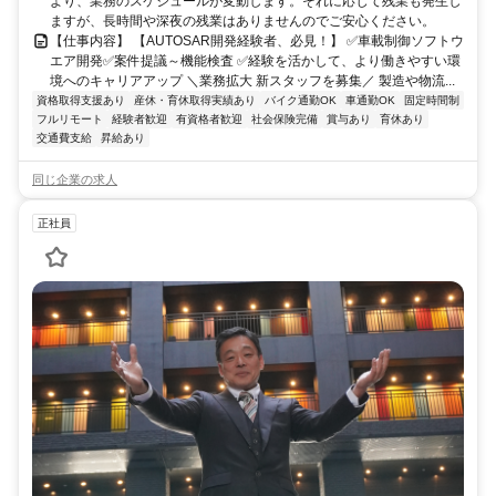
より、業務のスケジュールが変動します。それに応じて残業も発生し
ますが、長時間や深夜の残業はありませんのでご安心ください。
【仕事内容】 【AUTOSAR開発経験者、必見！】 ✅車載制御ソフトウ
エア開発✅案件提議～機能検査 ✅経験を活かして、より働きやすい環
境へのキャリアアップ ＼業務拡大 新スタッフを募集／ 製造や物流...
資格取得支援あり
産休・育休取得実績あり
バイク通勤OK
車通勤OK
固定時間制
フルリモート
経験者歓迎
有資格者歓迎
社会保険完備
賞与あり
育休あり
交通費支給
昇給あり
同じ企業の求人
正社員