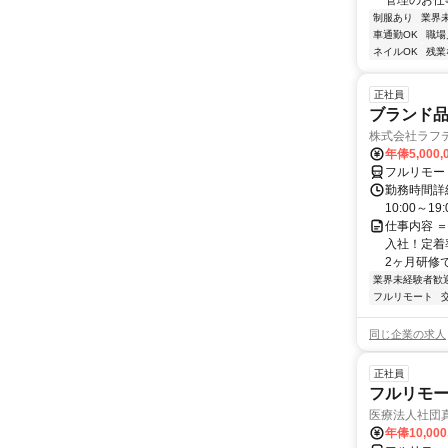
管理のお仕事
制服あり
業界
車通勤OK
職場
ネイルOK
残業
正社員
ブランド
株式会社ラフ
年俸5,000,
フルリモー
勤務時間詳細
10:00～
仕事内容 
入社！定着
2ヶ月研修で
業界未経験者歓
フルリモート
同じ企業の求人
正社員
フルリモ
医療法人社団
年俸10,000