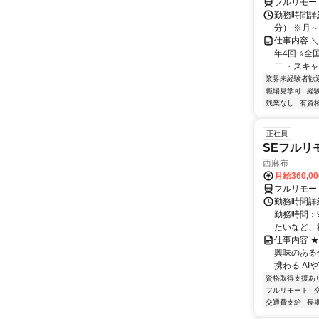
フルリモー
勤務時間詳細 
分） ※月～土
仕事内容 
年4回 ⭐
￣ ・スキャ
業界未経験者歓
職場見学可
経
残業なし
有資
正社員
SEフルリ
西麻布
月給360,0
フルリモー
勤務時間詳細
勤務時間：9
たいなど、社
仕事内容 
興味のある
携わる AI
資格取得支援あ
フルリモート
交通費支給
長