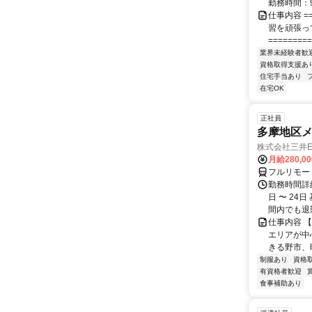
勤務時間：9
仕事内容 ==
習を頑張っ
=========
業界未経験者歓
資格取得支援あ
住宅手当あり
在宅OK
正社員
多摩地区
株式会社三井
月給280,0
フルリモー
勤務時間詳細
日 〜 24
間内でも退勤O
仕事内容 
エリアが中
きる野市、
制服あり
資格
有資格者歓迎
食事補助あり