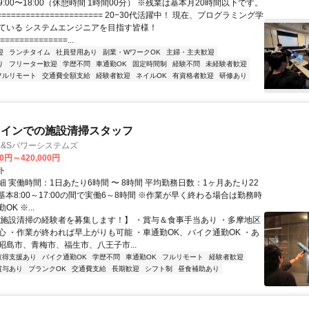
:00〜18:00（休憩時間 1時間00分） ※残業は基本月20時間以下です。
===================== 20−30代活躍中！ 現在、プログラミング学
ている システムエンジニアを目指す皆様！
==============...
迎
ランチタイム
社員登用あり
副業・WワークOK
主婦・主夫歓迎
り
フリーター歓迎
学歴不問
車通勤OK
固定時間制
経験不問
未経験者歓迎
フルリモート
交通費全額支給
経験者歓迎
ネイルOK
有資格者歓迎
研修あり
メインでの施設清掃スタッフ
E&Sパワーシステムズ
00円～420,000円
ト
 実働時間：1日あたり6時間 〜 8時間 平均勤務日数：1ヶ月あたり22
日 基本8:00～17:00の間で実働6～8時間 ※作業が早く終わる場合は勤務時
K ※...
【施設清掃の経験者を募集します！】 ・賞与＆食事手当あり ・多摩地区
心 ・作業が終われば早上がりも可能 ・車通勤OK、バイク通勤OK ・あ
昭島市、青梅市、福生市、八王子市...
取得支援あり
バイク通勤OK
学歴不問
車通勤OK
フルリモート
経験者歓迎
賞与あり
ブランクOK
交通費支給
長期歓迎
シフト制
昼食補助あり