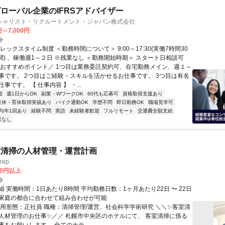
ローバル企業のIFRSアドバイザー
シャリスト・リクルートメント・ジャパン株式会社
円～7,000円
ト
レックスタイム制度 ＜勤務時間について＞ 9:00～17:30(実働7時間30
間) 、稼働週1～２日 ※残業なし ＜勤務開始時期＞ スタート日相談可
＼おすすめポイント／ 1つ目は業務委託契約可、在宅勤務メイン、週１～
事です。 2つ目はご経験・スキルを活かせるお仕事です。 3つ目は有名
事です。 【 仕事内容 】 ・...
迎
週1日からOK
副業・WワークOK
60代も応募可
資格取得支援あり
産休・育休取得実績あり
バイク通勤OK
学歴不問
即日勤務OK
職場見学可
与年1回あり
経験不問
英語
未経験者歓迎
フルリモート
交通費全額支給
業なし
室清掃の人材管理・運営計画
rep
00円以上
ト
 実働時間：1日あたり8時間 平均勤務日数：1ヶ月あたり22日 〜 22日
家庭の都合に合わせて組み合わせが可能
雇用形態：正社員 職種：清掃管理/運営、社会科学学術研究 ＼＼✨客室清
人材管理のお仕事✨／／ 札幌市中央区のホテルにて、 客室清掃に係る