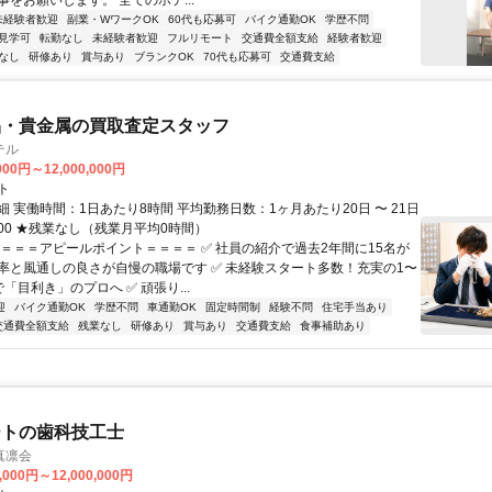
をお願いします。 全てのホテ...
未経験者歓迎
副業・WワークOK
60代も応募可
バイク通勤OK
学歴不問
見学可
転勤なし
未経験者歓迎
フルリモート
交通費全額支給
経験者歓迎
なし
研修あり
賞与あり
ブランクOK
70代も応募可
交通費支給
品・貴金属の買取査定スタッフ
テル
000円～12,000,000円
ト
 実働時間：1日あたり8時間 平均勤務日数：1ヶ月あたり20日 〜 21日
19:00 ★残業なし（残業月平均0時間）
＝＝＝＝アピールポイント＝＝＝＝ ✅ 社員の紹介で過去2年間に15名が
率と風通しの良さが自慢の職場です ✅ 未経験スタート多数！充実の1〜
「目利き」のプロへ ✅ 頑張り...
迎
バイク通勤OK
学歴不問
車通勤OK
固定時間制
経験不問
住宅手当あり
交通費全額支給
残業なし
研修あり
賞与あり
交通費支給
食事補助あり
ートの歯科技工士
真凛会
,000円～12,000,000円