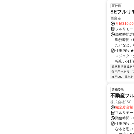
正社員
SEフルリ
西麻布
月給310,0
フルリモー
勤務時間詳細
勤務時間：9
たいなど、社
仕事内容 
ロジェクト
幅広い分野
資格取得支援あ
住宅手当あり
在宅OK
賞与あ
業務委託
不動産フル
株式会社JSC
完全歩合制
フルリモー
勤務時間・
仕事内容:
なると思い