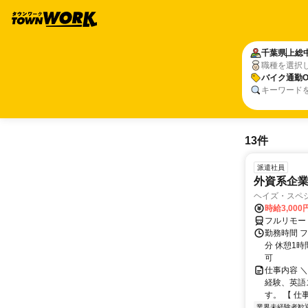
千葉県
上総
職種を選択
バイク通勤O
キーワード
13件
派遣社員
外資系企
ヘイズ・スペ
時給3,000
フルリモー
勤務時間 フ
分 休憩1時
可
仕事内容 
経験、英語
す。 【 仕
業界未経験者歓