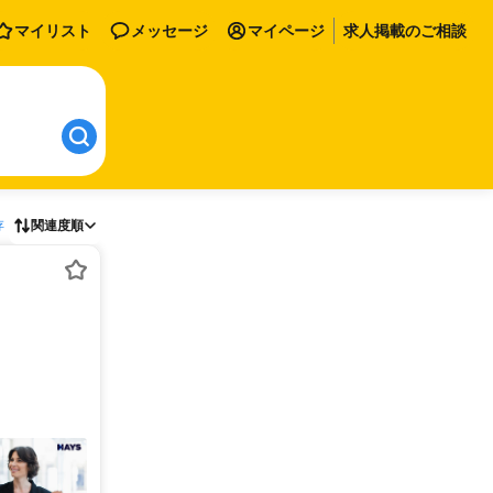
マイリスト
メッセージ
マイページ
求人掲載のご相談
存
関連度順