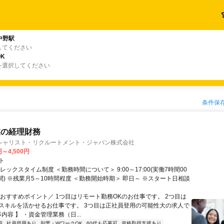
中野駅
してください
K
を選択してください
条件保
業の経理財務
シャリスト・リクルートメント・ジャパン株式会社
円～4,500円
ト
レックスタイム制度 ＜勤務時間について＞ 9:00～17:00(実働7時間00
間) ※残業月5～10時間程度 ＜勤務開始時期＞ 即日～ ※スタート日相談
＼おすすめポイント／ 1つ目はリモート勤務OKのお仕事です。 2つ目は
スキルを活かせるお仕事です。 3つ目は正社員登用の可能性大の求人で
事内容 】 ・資金管理業務（日...
迎
社員登用あり
副業・WワークOK
60代も応募可
資格取得支援あり