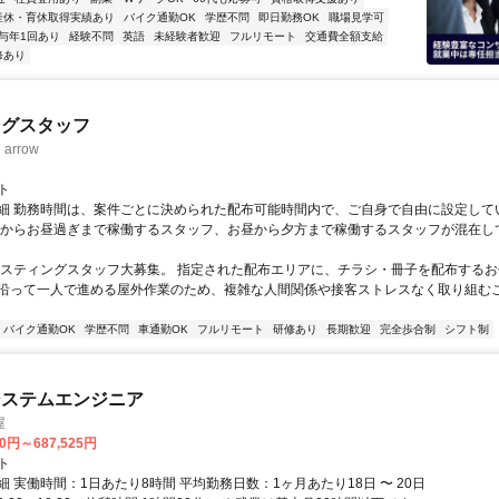
産休・育休取得実績あり
バイク通勤OK
学歴不問
即日勤務OK
職場見学可
与年1回あり
経験不問
英語
未経験者歓迎
フルリモート
交通費全額支給
修あり
ングスタッフ
rrow
ト
細 勤務時間は、案件ごとに決められた配布可能時間内で、ご自身で自由に設定して
くからお昼過ぎまで稼働するスタッフ、お昼から夕方まで稼働するスタッフが混在し
ポスティングスタッフ大募集。 指定された配布エリアに、チラシ・冊子を配布するお
沿って一人で進める屋外作業のため、複雑な人間関係や接客ストレスなく取り組む
バイク通勤OK
学歴不問
車通勤OK
フルリモート
研修あり
長期歓迎
完全歩合制
シフト制
システムエンジニア
屋
70円～687,525円
ト
 実働時間：1日あたり8時間 平均勤務日数：1ヶ月あたり18日 〜 20日