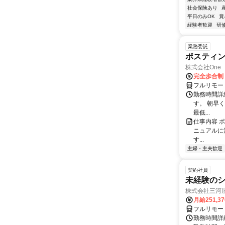
社会保険あり
平日のみOK
賞
経験者歓迎
研
業務委託
ポスティ
株式会社One a
完全歩合制
フルリモー
勤務時間詳
す。 朝早
最低...
仕事内容 
ニュアルに
す...
主婦・主夫歓迎
契約社員
未経験の
株式会社三河
月給251,3
フルリモー
勤務時間詳細