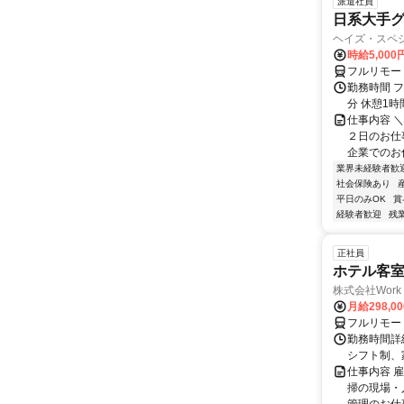
派遣社員
日系大手グ
ヘイズ・スペ
時給5,000
フルリモー
勤務時間 フ
分 休憩1時
仕事内容 
２日のお仕
企業でのお仕
業界未経験者歓
社会保険あり
平日のみOK
賞
経験者歓迎
残
正社員
ホテル客
株式会社Work 
月給298,0
フルリモー
勤務時間詳細
シフト制、
仕事内容 
掃の現場・