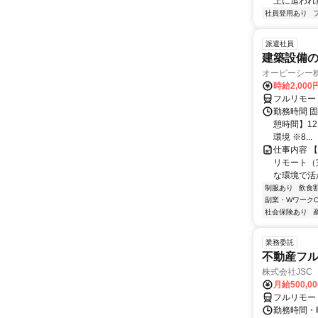
上に追われ疲
社員登用あり
派遣社員
建築設備の
オーピーシー
時給2,000
フルリモー
勤務時間 固定
憩時間】1
環境 ※8...
仕事内容 
リモート（
な環境で活
制服あり
飲食
副業・WワークO
社会保険あり
業務委託
不動産フル
株式会社JSC
月給500,00
フルリモー
勤務時間・