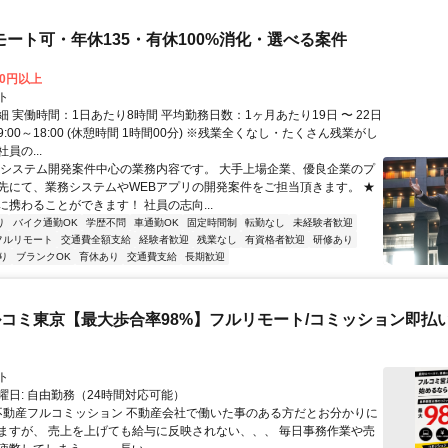
モート可・年休135・有休100%消化・選べる案件
00円以上
ト
 実働時間：1日あたり8時間 平均勤務日数：1ヶ月あたり19日 〜 22日
:00～18:00 (休憩時間 1時間00分) ※残業全くなし・たくさん残業がし
員の...
★システム開発案件中心の業務内容です。 大手上場企業、優良企業のプ
先にて、業務システムやWEBアプリの開発案件をご担当頂きます。 ★
に携わることができます！ 社員の志向...
り
バイク通勤OK
学歴不問
車通勤OK
固定時間制
転勤なし
未経験者歓迎
フルリモート
交通費全額支給
経験者歓迎
残業なし
有資格者歓迎
研修あり
り
ブランクOK
育休あり
交通費支給
長期歓迎
コミ東京【最大歩合率98%】フルリモート/コミッション即払い
ト
曜日: 自由勤務（24時間対応可能）
 不動産フルコミッション 不動産会社で働いた事のある方だとお分かりに
ますが、 売上を上げても給与に反映されない、、、 毎日事務作業や売