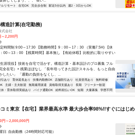
弊してしまう、、、 長い...
フルリモート
在宅OK
完全歩合制
駅近5分以内
週2・3日からOK
構造計算(在宅勤務)
株式会社
円～2,200円
ト
時間制 9:00～17:30 【勤務時間】9：00～17：30 （実働7.5H) 【休
2：00～13：00 【残業時間】基本無し 【有給休暇】比較的に取りやすい
【生涯現役】技術を自宅で活かす。構造計算・基本設計のプロ募集 フル
完全在宅）× 残業ほぼなし 「長年培ってきた設計スキルを、もっと自由
かしたい」 「通勤の負担をなくし、...
割引あり
育休延長あり
扶養内勤務OK
店舗割引あり
社員登用あり
無料研修
K
主婦・主夫歓迎
無期雇用派遣
資格取得支援あり
長期
フリーター歓迎
産休・育休取得実績あり
バイク通勤OK
給料前払いOK
短期
大量募集
学歴不問
コミ東京【在宅】業界最高水準 最大歩合率98%!!すぐにはじ
0円～2,000,000円
ト
曜日: 自由勤務（24時間対応可能）