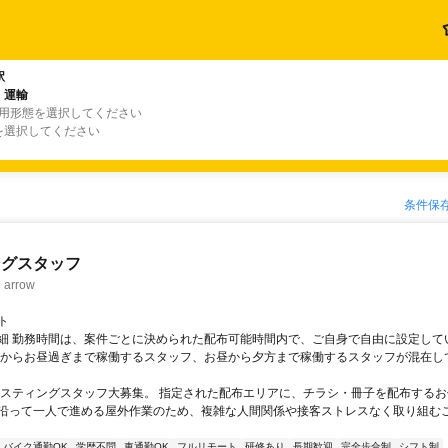
駅
・運輸
雇用形態を選択してください
を選択してください
条件保
ングスタッフ
rrow
ト
細 勤務時間は、案件ごとに決められた配布可能時間内で、ご自身で自由に設定して
くからお昼過ぎまで稼働するスタッフ、お昼から夕方まで稼働するスタッフが混在し
ポスティングスタッフ大募集。 指定された配布エリアに、チラシ・冊子を配布するお
沿って一人で進める屋外作業のため、複雑な人間関係や接客ストレスなく取り組む
バイク通勤OK
学歴不問
車通勤OK
フルリモート
研修あり
長期歓迎
完全歩合制
シフト制