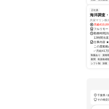
正社員
海洋調査
共栄マリン株
月給410,0
フルリモー
勤務時間詳
12時間当
仕事内容 
この度船舶
✅月給41万
制服あり
資格
夜間
有資格者
シフト制
深夜
千葉県 /
その他交