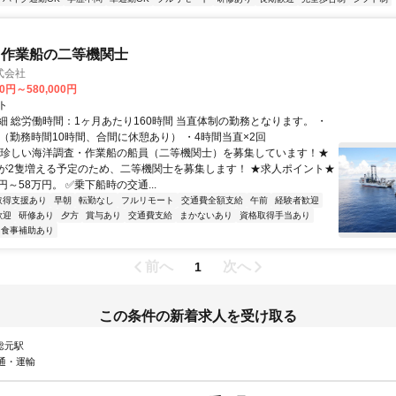
・作業船の二等機関士
式会社
00円～580,000円
ト
細 総労働時間：1ヶ月あたり160時間 当直体制の勤務となります。 ・
直（勤務時間10時間、合間に休憩あり） ・4時間当直×2回
★珍しい海洋調査・作業船の船員（二等機関士）を募集しています！★
が2隻増える予定のため、二等機関士を募集します！ ★求人ポイント★
円～58万円。 ✅乗下船時の交通...
取得支援あり
早朝
転勤なし
フルリモート
交通費全額支給
午前
経験者歓迎
歓迎
研修あり
夕方
賞与あり
交通費支給
まかないあり
資格取得手当あり
食事補助あり
前へ
次へ
1
この条件の新着求人を受け取る
 総元駅
通・運輸