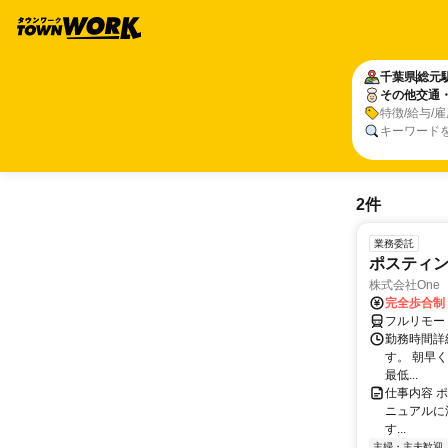
千葉県
総元
その他交通
特徴/給与/
キーワード
2件
業務委託
ポスティ
株式会社One a
完全歩合制
フルリモー
勤務時間詳
す。 朝早
最低...
仕事内容 
ニュアルに
す...
主婦・主夫歓迎