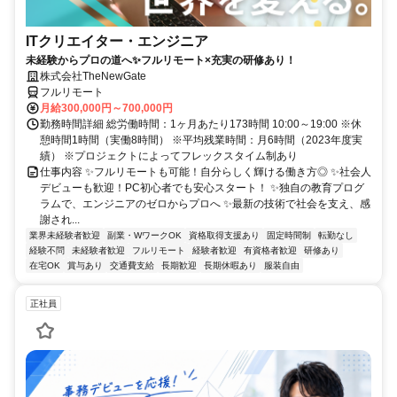
ITクリエイター・エンジニア
未経験からプロの道へ✨フルリモート×充実の研修あり！
株式会社TheNewGate
フルリモート
月給300,000円～700,000円
勤務時間詳細 総労働時間：1ヶ月あたり173時間 10:00～19:00 ※休
憩時間1時間（実働8時間） ※平均残業時間：月6時間（2023年度実
績） ※プロジェクトによってフレックスタイム制あり
仕事内容 ✨フルリモートも可能！自分らしく輝ける働き方◎ ✨社会人
デビューも歓迎！PC初心者でも安心スタート！ ✨独自の教育プログ
ラムで、エンジニアのゼロからプロへ ✨最新の技術で社会を支え、感
謝され...
業界未経験者歓迎
副業・WワークOK
資格取得支援あり
固定時間制
転勤なし
経験不問
未経験者歓迎
フルリモート
経験者歓迎
有資格者歓迎
研修あり
在宅OK
賞与あり
交通費支給
長期歓迎
長期休暇あり
服装自由
正社員