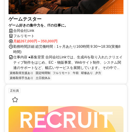
ゲームテスター
ゲーム好きの集中力を、ITの仕事に。
合同会社Link
フルリモート
月給267,000円～350,000円
勤務時間詳細 総労働時間：1ヶ月あたり160時間 9:30〜18:30(実働8
時間)
仕事内容 ●募集背景 合同会社Linkでは、生成AIを取り入れたクリエイ
ティブ制作をはじめ、EC・物販事業、Webサイト制作、システム関
連のサポートなど、幅広いサービスを展開しています。 その中で...
資格取得支援あり
固定時間制
フルリモート
午前
研修あり
夕方
資格取得手当あり
土日祝休み
正社員