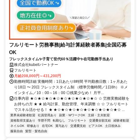
フルリモート労務事務|給与計算経験者募集|全国応募
OK
フレックスタイム✨子育て世代60％活躍中✨在宅勤務手当あり
株式会社kubellパートナー
フルリモート
月給208,000円～431,200円
勤務時間詳細 実働時間：1日あたり8時間 平均勤務日数：1ヶ月あた
り18日 〜 20日 フレックスタイム制 （標準労働時間／1日8h） ※メ
インタイム／10：00～16：00 ◎残業少なめ！ 月平...
仕事内容 ★☆★☆★☆★☆★☆★☆★☆★☆★☆ ☆ 労務実務経験を
お持ちの方 ★ ★ 給与計算、勤怠管理、年末調整 ☆ ☆ フルリモート
でスキル活かせる！ ★ ★☆★☆★☆★☆★☆★☆★☆★☆★☆ ...
業界未経験者歓迎
社員登用あり
副業・WワークOK
主婦・主夫歓迎
資格取得支援あり
学歴不問
転勤なし
フルリモート
交通費全額支給
経験者歓迎
ネイルOK
研修あり
在宅OK
賞与あり
交通費支給
ピアスOK
土日祝休み
服装自由
髪型・髪色自由