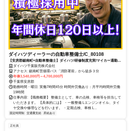
ダイハツディーラーの自動車整備士/C_80108
【安房郡鋸南町×自動車整備士】ダイハツ/研修制度充実/マイカー通勤
OK/充実の福利厚生
ダイハツ千葉販売株式会社
アクセス: 鋸南町営循環バス「消防署前」から徒歩３分
年俸3,540,000円～4,700,000円
千葉県安房郡
勤務時間・曜日: 実働7時間45分 時間外労働あり：月平均時間外労働
19時間
仕事内容: 【職務概要】 整備士として、車の点検、車検等を担当して
いただきます。 【具体的には】 ・一般整備 Lエンジンオイル、タイ
ヤ交換や修理などを行います。 ・定期点検、車検 L...
固定時間制
交通費支給
昇給あり
正社員