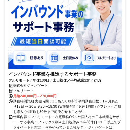
インバウンド事業を推進するサポート事務
フルリモート／年休130日／土日祝休／平均残業12h／24万
株式会社ジャパゲート
フルリモート
月給240,000円～270,000円
勤務時間詳細 実働時間：1日あたり8時間 平均勤務日数：1ヶ月あた
り18日 〜 20日 9:30〜18:30 (実働8時間／休憩1時間) ☆フレックス制
を導入 (出退勤を30分まで前後させることが...
仕事内容 ✨フルリモート・在宅勤務OK ✨外国人材の日本就業をサポ
ートする事業 ✨フレックス制＆土日祝休み ✨年間休日130日以上でプ
ライベートも充実 ＜何をやっている会社か？＞ ジャパゲートは、