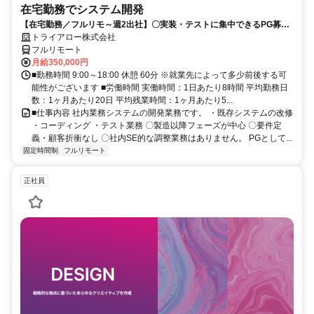
在宅勤務でシステム開発
【在宅勤務／フルリモ～週2出社】〇実装・テストに集中できるPG募集
〇業務用端末貸与あり
トライアロー株式会社
フルリモート
月給350,000円
■勤務時間 9:00～18:00 休憩 60分 ※就業先によって多少前後する可
能性がございます ■労働時間 実働時間：1日あたり8時間 平均勤務日
数：1ヶ月あたり20日 平均残業時間：1ヶ月あたり5...
■仕事内容 社内業務システムの開発業務です。 ・既存システムの改修
・コーディング ・テスト業務 〇製造以降フェーズが中心 〇要件定
義・顧客折衝なし 〇社内SE的な調整業務はありません。 PGとして...
固定時間制
フルリモート
正社員