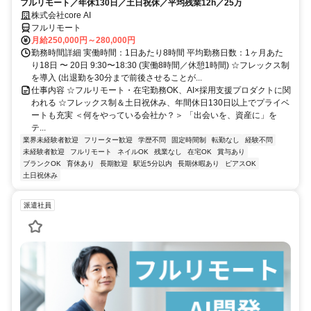
フルリモート／年休130日／土日祝休／平均残業12h／25万
株式会社core AI
フルリモート
月給250,000円～280,000円
勤務時間詳細 実働時間：1日あたり8時間 平均勤務日数：1ヶ月あた
り18日 〜 20日 9:30〜18:30 (実働8時間／休憩1時間) ☆フレックス制
を導入 (出退勤を30分まで前後させることが...
仕事内容 ☆フルリモート・在宅勤務OK、AI×採用支援プロダクトに関
われる ☆フレックス制＆土日祝休み、年間休日130日以上でプライベ
ートも充実 ＜何をやっている会社か？＞ 「出会いを、資産に」を
テ...
業界未経験者歓迎
フリーター歓迎
学歴不問
固定時間制
転勤なし
経験不問
未経験者歓迎
フルリモート
ネイルOK
残業なし
在宅OK
賞与あり
ブランクOK
育休あり
長期歓迎
駅近5分以内
長期休暇あり
ピアスOK
土日祝休み
派遣社員