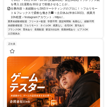
を導入 (出退勤を30分まで前後させることが...
仕事内容 ✨未経験からSNSマーケティングのプロに！ ✨フルリモー
ト＆フレックスで柔軟な働き方🏢 ✨土日休み(年休130日)、残業月
10h程度 ✅Instagramアカウント ↓ https:/...
業界未経験者歓迎
フリーター歓迎
学歴不問
固定時間制
転勤なし
経験不問
未経験者歓迎
フルリモート
ネイルOK
残業なし
在宅OK
賞与あり
ブランクOK
育休あり
長期歓迎
駅近5分以内
長期休暇あり
ピアスOK
土日祝休み
正社員