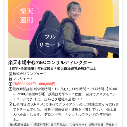
楽天市場中心のECコンサルディレクター
【在宅×全国採用】年休130日＊楽天市場運営経験2年以上
株式会社ワンプルーフ
フルリモート
月給300,000円～600,000円
勤務時間詳細 総労働時間：1ヶ月あたり160時間 〜 200時間 【10:00
～19:00／実働8時間】 残業は月平均20h程度。 自分でタスクをコン
トロールできれば、 定時ピタ退社も全然OK！...
仕事内容 楽天RMSなど使ってクライアントの EC戦略立案から実行ま
でをチームで担当。 分析・施策提案・運用を一貫して行い、 売上最
大化を牽引します。 デロンギ等、ナショナルブランドの 年間売り
上...
資格取得支援あり
固定時間制
住宅手当あり
フルリモート
経験者歓迎
研修あり