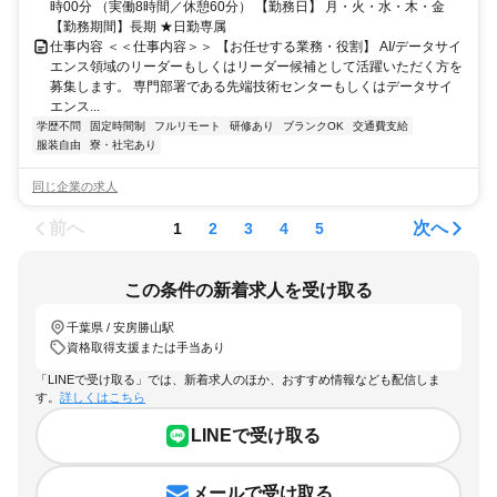
時00分 （実働8時間／休憩60分） 【勤務日】 月・火・水・木・金
【勤務期間】長期 ★日勤専属
仕事内容 ＜＜仕事内容＞＞ 【お任せする業務・役割】 AI/データサイ
エンス領域のリーダーもしくはリーダー候補として活躍いただく方を
募集します。 専門部署である先端技術センターもしくはデータサイ
エンス...
学歴不問
固定時間制
フルリモート
研修あり
ブランクOK
交通費支給
服装自由
寮・社宅あり
同じ企業の求人
前へ
次へ
1
2
3
4
5
この条件の新着求人を受け取る
千葉県 / 安房勝山駅
資格取得支援または手当あり
「LINEで受け取る」では、新着求人のほか、おすすめ情報なども配信しま
す。
詳しくはこちら
LINEで受け取る
メールで受け取る