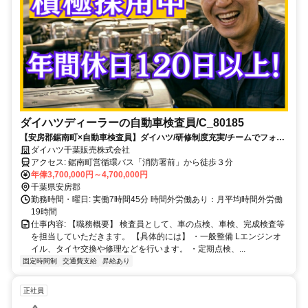
ダイハツディーラーの自動車検査員/C_80185
【安房郡鋸南町×自動車検査員】ダイハツ/研修制度充実/チームでフォロ
ーする体制/残業少な目
ダイハツ千葉販売株式会社
アクセス: 鋸南町営循環バス「消防署前」から徒歩３分
年俸3,700,000円～4,700,000円
千葉県安房郡
勤務時間・曜日: 実働7時間45分 時間外労働あり：月平均時間外労働
19時間
仕事内容: 【職務概要】 検査員として、車の点検、車検、完成検査等
を担当していただきます。 【具体的には】 ・一般整備 Lエンジンオ
イル、タイヤ交換や修理などを行います。 ・定期点検、...
固定時間制
交通費支給
昇給あり
正社員