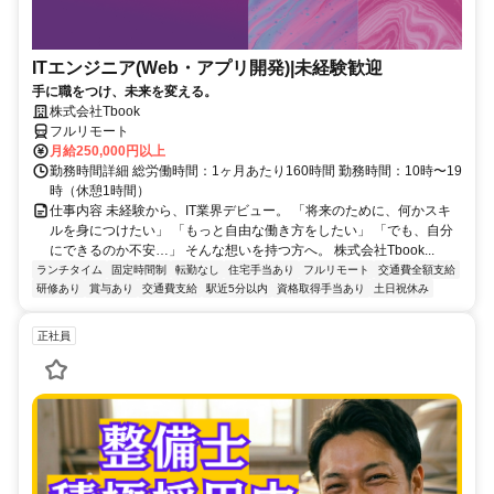
ITエンジニア(Web・アプリ開発)|未経験歓迎
手に職をつけ、未来を変える。
株式会社Tbook
フルリモート
月給250,000円以上
勤務時間詳細 総労働時間：1ヶ月あたり160時間 勤務時間：10時〜19
時（休憩1時間）
仕事内容 未経験から、IT業界デビュー。 「将来のために、何かスキ
ルを身につけたい」 「もっと自由な働き方をしたい」 「でも、自分
にできるのか不安…」 そんな想いを持つ方へ。 株式会社Tbook...
ランチタイム
固定時間制
転勤なし
住宅手当あり
フルリモート
交通費全額支給
研修あり
賞与あり
交通費支給
駅近5分以内
資格取得手当あり
土日祝休み
正社員