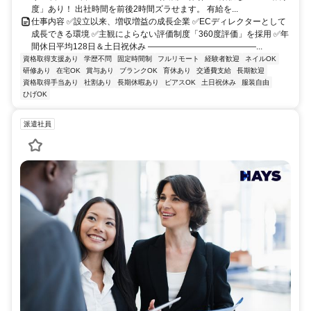
度」あり！ 出社時間を前後2時間ズラせます。 有給を...
仕事内容 ✅設立以来、増収増益の成長企業 ✅ECディレクターとして
成長できる環境 ✅主観によらない評価制度「360度評価」を採用 ✅年
間休日平均128日＆土日祝休み ―――――――――――――...
資格取得支援あり
学歴不問
固定時間制
フルリモート
経験者歓迎
ネイルOK
研修あり
在宅OK
賞与あり
ブランクOK
育休あり
交通費支給
長期歓迎
資格取得手当あり
社割あり
長期休暇あり
ピアスOK
土日祝休み
服装自由
ひげOK
派遣社員