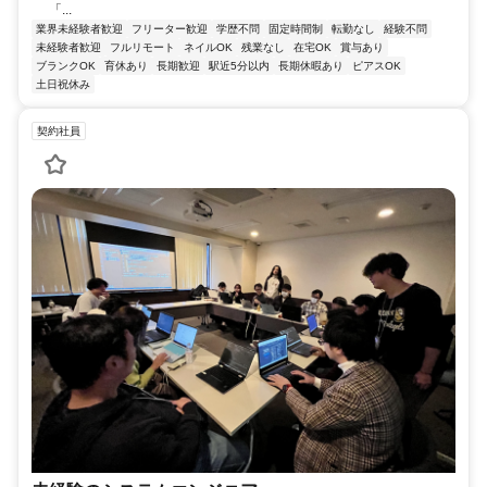
「...
業界未経験者歓迎
フリーター歓迎
学歴不問
固定時間制
転勤なし
経験不問
未経験者歓迎
フルリモート
ネイルOK
残業なし
在宅OK
賞与あり
ブランクOK
育休あり
長期歓迎
駅近5分以内
長期休暇あり
ピアスOK
土日祝休み
契約社員