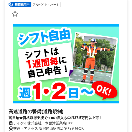
アルバイト・パート
高速道路の警備(道路規制)
高日給★資格取得支援で＋αの収入も◎月37.5万円以上可！
テイケイ株式会社 木更津営業所[188]
交通・アクセス 安房勝山駅周辺/直行直帰OK