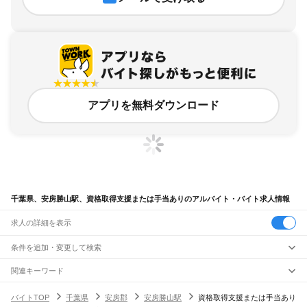
アプリを無料ダウンロード
千葉県、安房勝山駅、資格取得支援または手当ありのアルバイト・バイト求人情報
求人の詳細を表示
条件を追加・変更して検索
市区町村を追加・変更
関連キーワード
完全在宅ワーク 全国
シール貼り 在宅
現在地周辺
ガチャガチャ
犬カフェ
千葉県
駅を追加・変更
バイトTOP
千葉県
安房郡
安房勝山駅
資格取得支援または手当あり
千葉県
すべて