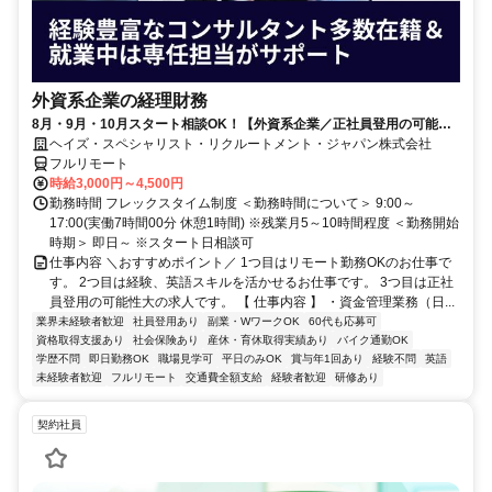
外資系企業の経理財務
8月・9月・10月スタート相談OK！【外資系企業／正社員登用の可能性
大／700万～800万／リモート勤務OK】経理財務
ヘイズ・スペシャリスト・リクルートメント・ジャパン株式会社
フルリモート
時給3,000円～4,500円
勤務時間 フレックスタイム制度 ＜勤務時間について＞ 9:00～
17:00(実働7時間00分 休憩1時間) ※残業月5～10時間程度 ＜勤務開始
時期＞ 即日～ ※スタート日相談可
仕事内容 ＼おすすめポイント／ 1つ目はリモート勤務OKのお仕事で
す。 2つ目は経験、英語スキルを活かせるお仕事です。 3つ目は正社
員登用の可能性大の求人です。 【 仕事内容 】 ・資金管理業務（日...
業界未経験者歓迎
社員登用あり
副業・WワークOK
60代も応募可
資格取得支援あり
社会保険あり
産休・育休取得実績あり
バイク通勤OK
学歴不問
即日勤務OK
職場見学可
平日のみOK
賞与年1回あり
経験不問
英語
未経験者歓迎
フルリモート
交通費全額支給
経験者歓迎
研修あり
契約社員