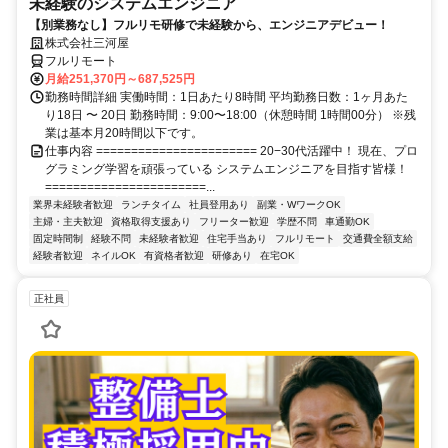
未経験のシステムエンジニア
【別業務なし】フルリモ研修で未経験から、エンジニアデビュー！
株式会社三河屋
フルリモート
月給251,370円～687,525円
勤務時間詳細 実働時間：1日あたり8時間 平均勤務日数：1ヶ月あた
り18日 〜 20日 勤務時間：9:00〜18:00（休憩時間 1時間00分） ※残
業は基本月20時間以下です。
仕事内容 ======================= 20−30代活躍中！ 現在、プロ
グラミング学習を頑張っている システムエンジニアを目指す皆様！
=======================...
業界未経験者歓迎
ランチタイム
社員登用あり
副業・WワークOK
主婦・主夫歓迎
資格取得支援あり
フリーター歓迎
学歴不問
車通勤OK
固定時間制
経験不問
未経験者歓迎
住宅手当あり
フルリモート
交通費全額支給
経験者歓迎
ネイルOK
有資格者歓迎
研修あり
在宅OK
正社員