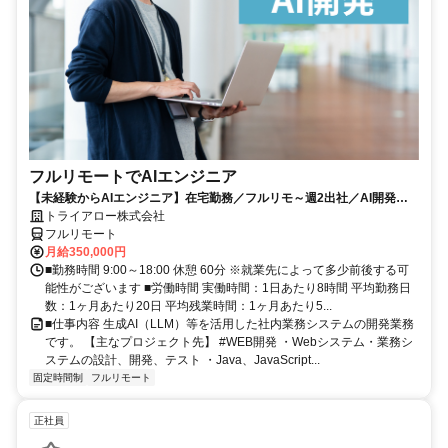
フルリモートでAIエンジニア
【未経験からAIエンジニア】在宅勤務／フルリモ～週2出社／AI開発を
仕事にする
トライアロー株式会社
フルリモート
月給350,000円
■勤務時間 9:00～18:00 休憩 60分 ※就業先によって多少前後する可
能性がございます ■労働時間 実働時間：1日あたり8時間 平均勤務日
数：1ヶ月あたり20日 平均残業時間：1ヶ月あたり5...
■仕事内容 生成AI（LLM）等を活用した社内業務システムの開発業務
です。 【主なプロジェクト先】 #WEB開発 ・Webシステム・業務シ
ステムの設計、開発、テスト ・Java、JavaScript...
固定時間制
フルリモート
正社員