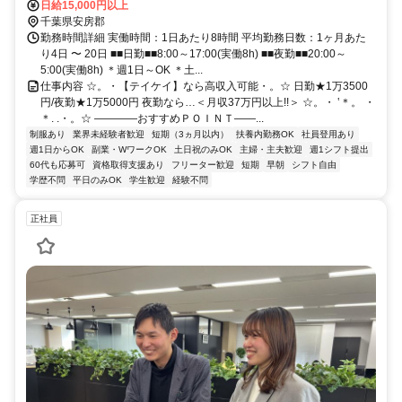
日給15,000円以上
千葉県安房郡
勤務時間詳細 実働時間：1日あたり8時間 平均勤務日数：1ヶ月あた
り4日 〜 20日 ■■日勤■■8:00～17:00(実働8h) ■■夜勤■■20:00～
5:00(実働8h) ＊週1日～OK ＊土...
仕事内容 ☆。・【テイケイ】なら高収入可能・。☆ 日勤★1万3500
円/夜勤★1万5000円 夜勤なら…＜月収37万円以上!!＞ ☆。・ ‛＊。 ・
＊. .・。☆ ――――おすすめＰＯＩＮＴ――...
制服あり
業界未経験者歓迎
短期（3ヵ月以内）
扶養内勤務OK
社員登用あり
週1日からOK
副業・WワークOK
土日祝のみOK
主婦・主夫歓迎
週1シフト提出
60代も応募可
資格取得支援あり
フリーター歓迎
短期
早朝
シフト自由
学歴不問
平日のみOK
学生歓迎
経験不問
正社員