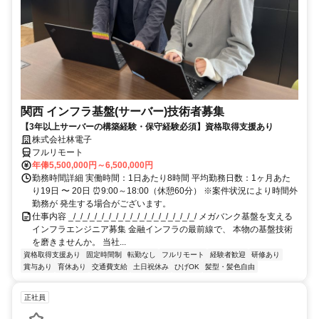
関西 インフラ基盤(サーバー)技術者募集
【3年以上サーバーの構築経験・保守経験必須】資格取得支援あり
株式会社林電子
フルリモート
年俸5,500,000円～6,500,000円
勤務時間詳細 実働時間：1日あたり8時間 平均勤務日数：1ヶ月あた
り19日 〜 20日 ⏰9:00～18:00（休憩60分） ※案件状況により時間外
勤務が 発生する場合がございます。
仕事内容 _/_/_/_/_/_/_/_/_/_/_/_/_/_/_/_/_/_/ メガバンク基盤を支える
インフラエンジニア募集 金融インフラの最前線で、 本物の基盤技術
を磨きませんか。 当社...
資格取得支援あり
固定時間制
転勤なし
フルリモート
経験者歓迎
研修あり
賞与あり
育休あり
交通費支給
土日祝休み
ひげOK
髪型・髪色自由
正社員