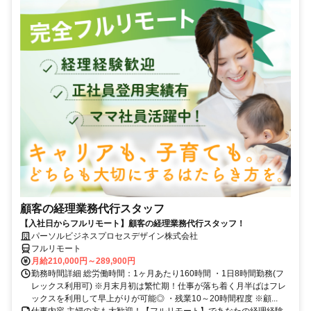
顧客の経理業務代行スタッフ
【入社日からフルリモート】顧客の経理業務代行スタッフ！
パーソルビジネスプロセスデザイン株式会社
フルリモート
月給210,000円～289,900円
勤務時間詳細 総労働時間：1ヶ月あたり160時間 ・1日8時間勤務(フ
レックス利用可) ※月末月初は繁忙期！仕事が落ち着く月半ばはフレ
ックスを利用して早上がりが可能◎ ・残業10～20時間程度 ※顧...
仕事内容 主婦の方も大歓迎！【フルリモート】であなたの経理経験