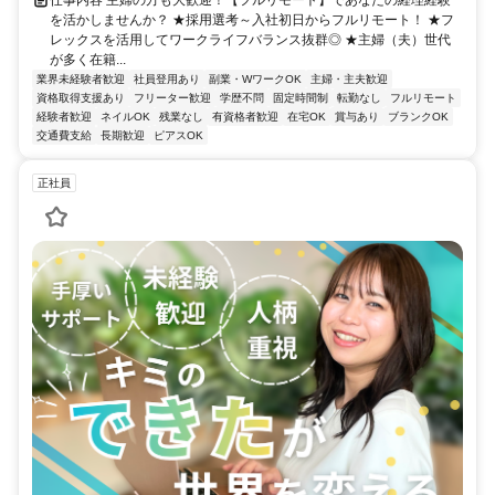
を活かしませんか？ ★採用選考～入社初日からフルリモート！ ★フ
レックスを活用してワークライフバランス抜群◎ ★主婦（夫）世代
が多く在籍...
業界未経験者歓迎
社員登用あり
副業・WワークOK
主婦・主夫歓迎
資格取得支援あり
フリーター歓迎
学歴不問
固定時間制
転勤なし
フルリモート
経験者歓迎
ネイルOK
残業なし
有資格者歓迎
在宅OK
賞与あり
ブランクOK
交通費支給
長期歓迎
ピアスOK
正社員