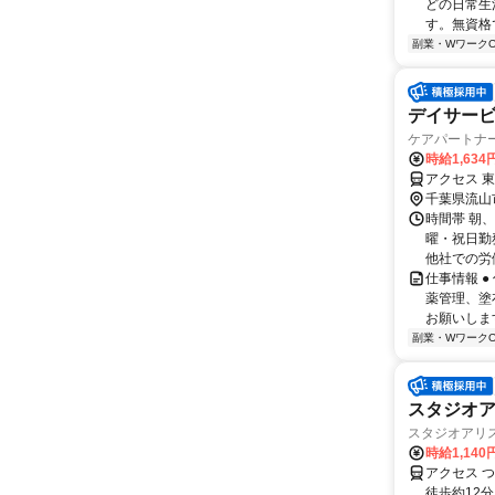
どの日常生
す。無資格
副業・WワークO
デイサー
ケアパートナ
時給1,634
アクセス 東
千葉県流山
時間帯 朝、
曜・祝日勤
他社での労働
仕事情報 
薬管理、塗
お願いしま
副業・WワークO
スタジオア
スタジオアリ
時給1,140
アクセス 
徒歩約12