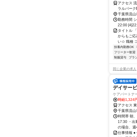
アクセス 
ラルパーク
マツモトキ
千葉県流山
勤務時間 シフト
22:00 [4
タイトル 
からもご応
い☆ 職種 
扶養内勤務OK
フリーター歓迎
制服貸与
ブラ
同じ企業の求人
デイサー
ケアパートナ
時給1,324
アクセス 東
千葉県流山
時間帯 朝、
17:30 
の場合、週40
仕事情報 