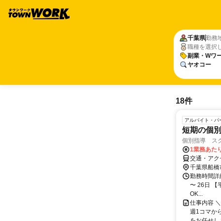
千葉県
勤務
職種を選択
副業・Wワー
ヤオコー
18件
アルバイト・パ
短期の個
個別指導 スク
1業務あたり 
交通・アク
千葉県船橋
勤務時間詳
〜 26日 【
OK...
仕事内容 
週1コマか
をお任せしま