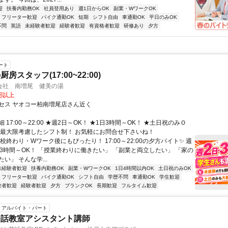
迎
扶養内勤務OK
社員登用あり
週1日からOK
副業・WワークOK
フリーター歓迎
バイク通勤OK
短期
シフト自由
車通勤OK
平日のみOK
不問
英語
未経験者歓迎
経験者歓迎
有資格者歓迎
研修あり
夕方
ート
房スタッフ(17:00~22:00)
会社 南増尾 健美の湯
0円以上
セス ヤオコー柏南増尾店さん近く
 17:00～22:00 ★週2日～OK！ ★1日3時間～OK！ ★土日祝のみＯ
を最大限考慮したシフト制！ お気軽にお問合せ下さいね！
校終わり・Wワーク後にもぴったり！ 17:00～22:00の夕方バイト✨ 週
日3時間～OK！ 「授業終わりに働きたい」 「副業と両立したい」 「家の
い」 そんな学...
未経験者歓迎
扶養内勤務OK
副業・WワークOK
1日4時間以内OK
土日祝のみOK
フリーター歓迎
バイク通勤OK
シフト自由
学歴不問
車通勤OK
学生歓迎
験者歓迎
経験者歓迎
夕方
ブランクOK
長期歓迎
フルタイム歓迎
アルバイト・パート
会話教室アシスタント講師