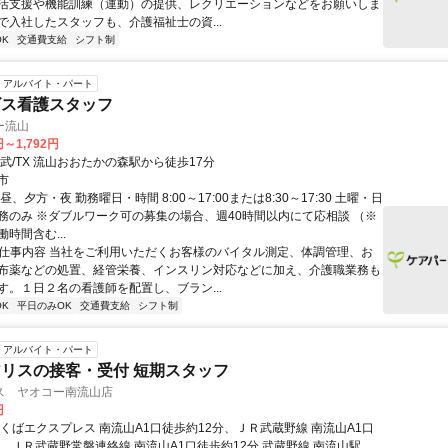
活支援や機能訓練（運動）の提供、レクリエーションなどをお願いしま
で入社したスタッフも、介護福祉士の資...
K
交通費支給
シフト制
アルバイト・パート
ビス看護スタッフ
ー流山
円～1,792円
武/TX 流山おおたかの森駅から徒歩17分
市
昼、夕方・夜 勤務曜日・時間 8:00～17:00または8:30～17:30 土曜・日
務のみ ※ダブルワーク可の募集の場合、週40時間以内にて応相談 （※
時間含む...
● 仕事内容 当社をご利用いただくお客様のバイタル測定、体調管理、お
布薬などの処置、経管栄養、インスリン対応などに加え、介護職業務も
す。１日２名の看護師を配置し、ブラン...
K
平日のみOK
交通費支給
シフト制
アルバイト・パート
リスの接客・受付 短期スタッフ
ス ヤオコー南流山店
円
つくばエクスプレス 南流山A1口徒歩約12分、ＪＲ武蔵野線 南流山A1口
分、ＪＲ武蔵野常磐連絡線 南流山A1口徒歩約12分 武蔵野線 南流山駅よ