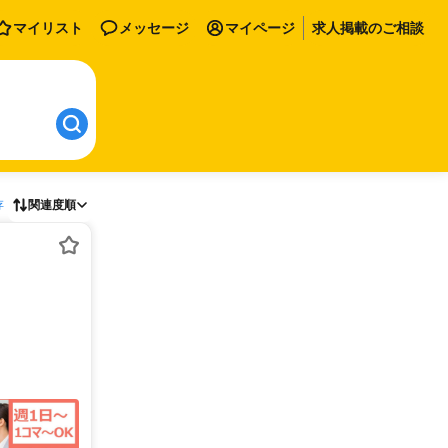
マイリスト
メッセージ
マイページ
求人掲載のご相談
存
関連度順