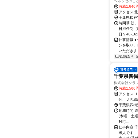
ベネッセのこど
時給1,640
アクセス 北
千葉県松戸
時間帯 朝
日担任制（
日 9:40-1
仕事情報 
ンを取り、
いただきま
社員登用あり
千葉県四街
株式会社ソラ
時給1,50
アクセス 
分、ＪＲ総
転車通勤可
千葉県四街
勤務時間 週2日
(木曜・土
対応...
仕事内容 
求人です。