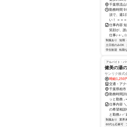
り徒歩15分
千葉県流山
勤務時間 9
須で、週1
い！ ＝＝＝
仕事内容 
笑顔が、誰
仕事♪ ○･
制服あり
短期
土日祝のみOK
学生歓迎
転勤
アルバイト・パ
健美の湯
サンリク株式
時給1,25
交通・アク
千葉県柏市
勤務時間詳細 
ッと勤務 ⸝
仕事内容 
の希望相談O
と勤務♪ ✅ 
制服あり
業界
60代も応募可