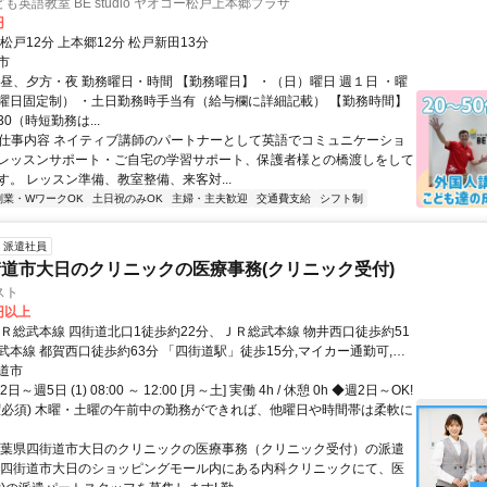
も英語教室 BE studio ヤオコー松戸上本郷プラザ
円
松戸12分 上本郷12分 松戸新田13分
市
、昼、夕方・夜 勤務曜日・時間 【勤務曜日】 ・（日）曜日 週１日 ・曜
曜日固定制） ・土日勤務時手当有（給与欄に詳細記載） 【勤務時間】
6:30（時短勤務は...
● 仕事内容 ネイティブ講師のパートナーとして英語でコミュニケーショ
レッスンサポート・ご自宅の学習サポート、保護者様との橋渡しをして
す。 レッスン準備、教室整備、来客対...
副業・WワークOK
土日祝のみOK
主婦・主夫歓迎
交通費支給
シフト制
派遣社員
道市大日のクリニックの医療事務(クリニック受付)
スト
0円以上
ＪＲ総武本線 四街道北口1徒歩約22分、ＪＲ総武本線 物井西口徒歩約51
武本線 都賀西口徒歩約63分 「四街道駅」徒歩15分,マイカー通勤可,自
,駐車場あり,駐輪場あり,敷地内全て禁煙
道市
～週5日 (1) 08:00 ～ 12:00 [月～土] 実働 4h / 休憩 0h ◆週2日～OK!
曜必須) 木曜・土曜の午前中の勤務ができれば、他曜日や時間帯は柔軟に
千葉県四街道市大日のクリニックの医療事務（クリニック受付）の派遣
 四街道市大日のショッピングモール内にある内科クリニックにて、医