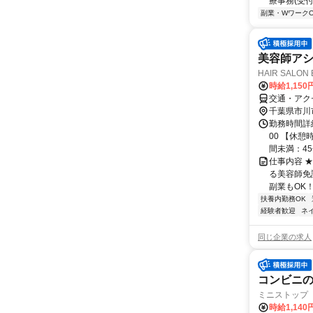
療事務(受付
副業・WワークO
美容師アシ
HAIR SALON
時給1,150
交通・アク
千葉県市川
勤務時間詳
00 【休憩
間未満：45
仕事内容 
る美容師免
副業もOK！
扶養内勤務OK
経験者歓迎
ネ
同じ企業の求人
コンビニ
ミニストップ
時給1,14