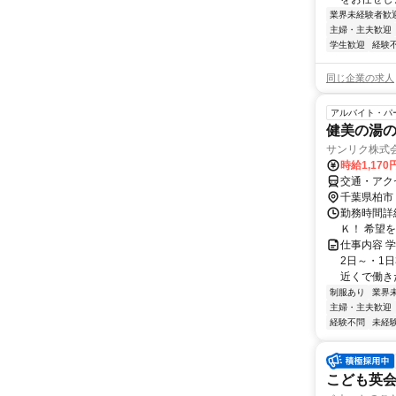
業界未経験者歓
主婦・主夫歓迎
学生歓迎
経験
同じ企業の求人
アルバイト・パ
健美の湯の厨
サンリク株式
時給1,17
交通・アク
千葉県柏市
勤務時間詳細
Ｋ！ 希望
仕事内容 学
2日～・1
近くで働きた
制服あり
業界
主婦・主夫歓迎
経験不問
未経
こども英