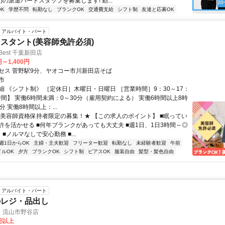
)の派遣パートスタッフを募集します! 勤...
K
学歴不問
転勤なし
ブランクOK
交通費支給
シフト制
友達と応募OK
アルバイト・パート
スタント(美容師免許必須)
 Best 千葉新田店
円～1,400円
セス 菅野駅9分、ヤオコー市川新田店そば
市
細 《シフト制》 ［定休日］木曜日・日曜日 ［営業時間］9：30～17：
時間】 実働6時間未満：0～30分（雇用契約による） 実働6時間以上8時
分 実働8時間以上：...
★美容師資格保持者限定の募集！★ 【この求人のポイント】 ■眠ってい
許を活かせる ■何年ブランクがあっても大丈夫 ■週1日、1日3時間～◎
 ■ノルマなしで安心勤務 ■...
週1日からOK
主婦・主夫歓迎
フリーター歓迎
転勤なし
未経験者歓迎
午前
イルOK
夕方
ブランクOK
シフト制
ピアスOK
服装自由
髪型・髪色自由
アルバイト・パート
のレジ・品出し
 流山市野谷店
0円以上