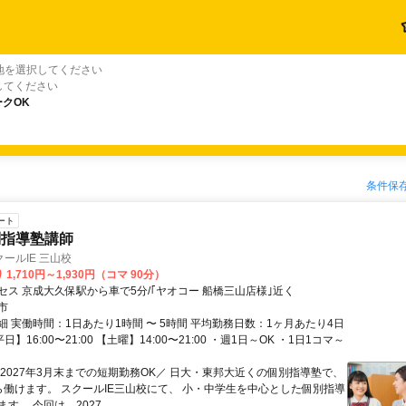
地を選択してください
してください
クOK
条件保
ート
別指導塾講師
ールIE 三山校
1,710円～1,930円（コマ 90分）
セス 京成大久保駅から車で5分/｢ヤオコー 船橋三山店様｣近く
市
細 実働時間：1日あたり1時間 〜 5時間 平均勤務日数：1ヶ月あたり4日
平日】16:00〜21:00 【土曜】14:00〜21:00 ・週1日～OK ・1日1コマ～
＼2027年3月末までの短期勤務OK／ 日大・東邦大近くの個別指導塾で、
ら働けます。 スクールIE三山校にて、 小・中学生を中心とした個別指導
す。 今回は、2027...