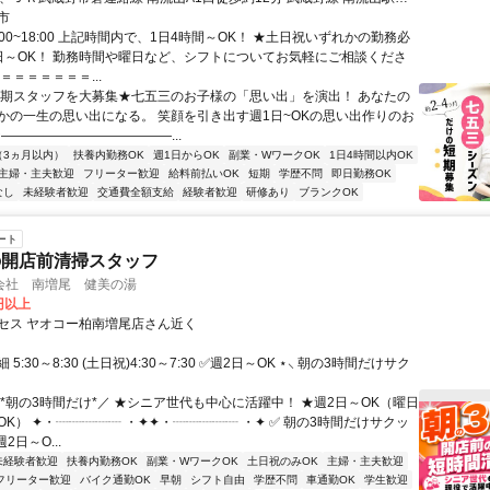
市
:00~18:00 上記時間内で、1日4時間～OK！ ★土日祝いずれかの勤務必
日～OK！ 勤務時間や曜日など、シフトについてお気軽にご相談くださ
＝＝＝＝＝＝＝...
短期スタッフを大募集★七五三のお子様の「思い出」を演出！ あなたの
かの一生の思い出になる。 笑顔を引き出す週1日~OKの思い出作りのお
｡☆―――――――――――――...
（3ヵ月以内）
扶養内勤務OK
週1日からOK
副業・WワークOK
1日4時間以内OK
主婦・主夫歓迎
フリーター歓迎
給料前払いOK
短期
学歴不問
即日勤務OK
なし
未経験者歓迎
交通費全額支給
経験者歓迎
研修あり
ブランクOK
ート
の開店前清掃スタッフ
会社 南増尾 健美の湯
0円以上
セス ヤオコー柏南増尾店さん近く
5:30～8:30 (土日祝)4:30～7:30 ✅週2日～OK ⋆⸜ 朝の3時間だけサク
⋆
＼*朝の3時間だけ*／ ★シニア世代も中心に活躍中！ ★週2日～OK（曜日
K） ✦・┈┈┈┈┈ ・✦✦・┈┈┈┈┈ ・✦ ✅ 朝の3時間だけサクッ
週2日～O...
未経験者歓迎
扶養内勤務OK
副業・WワークOK
土日祝のみOK
主婦・主夫歓迎
フリーター歓迎
バイク通勤OK
早朝
シフト自由
学歴不問
車通勤OK
学生歓迎