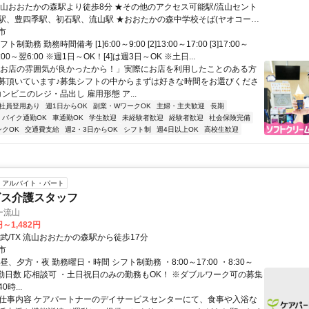
流山おおたかの森駅より徒歩8分 ★その他のアクセス可能駅/流山セント
駅、豊四季駅、初石駅、流山駅 ★おおたかの森中学校そば(ヤオコー・
ヨシ・スターバックス近く)
市
制勤務 勤務時間備考 [1]6:00～9:00 [2]13:00～17:00 [3]17:00～
]22:00～翌6:00 ※週1日～OK！[4]は週3日～OK ※土日...
「お店の雰囲気が良かったから！」実際にお店を利用したことのある方
募頂いています♪募集シフトの中からまずは好きな時間をお選びくださ
コンビニのレジ・品出し 雇用形態 ア...
社員登用あり
週1日からOK
副業・WワークOK
主婦・主夫歓迎
長期
バイク通勤OK
車通勤OK
学生歓迎
未経験者歓迎
経験者歓迎
社会保険完備
ンクOK
交通費支給
週2・3日からOK
シフト制
週4日以上OK
高校生歓迎
アルバイト・パート
ビス介護スタッフ
ー流山
円～1,482円
武/TX 流山おおたかの森駅から徒歩17分
市
昼、夕方・夜 勤務曜日・時間 シフト制勤務 ・8:00～17:00 ・8:30～
・出勤日数 応相談可 ・土日祝日のみの勤務もOK！ ※ダブルワーク可の募集
時...
● 仕事内容 ケアパートナーのデイサービスセンターにて、食事や入浴な