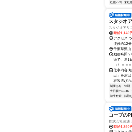
経験不問
未経
スタジオア
スタジオアリ
時給1,140
アクセス 
徒歩約12
り徒歩15分
千葉県流山
勤務時間 9
須で、週1
い！ ＝＝＝
仕事内容 
出」を演出
衣装選びの
制服あり
短期
土日祝のみOK
学生歓迎
転勤
コープのP
株式会社流通サ
時給1,350