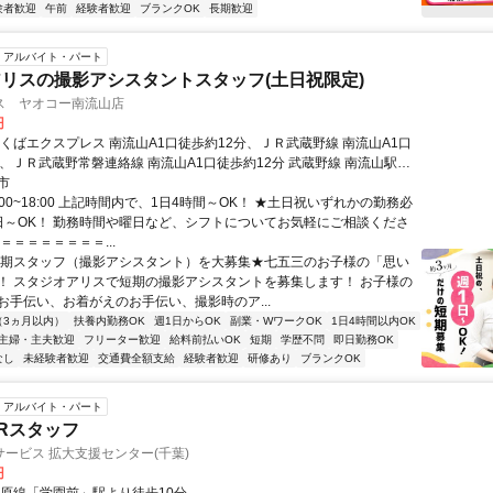
験者歓迎
午前
経験者歓迎
ブランクOK
長期歓迎
アルバイト・パート
リスの撮影アシスタントスタッフ(土日祝限定)
ス ヤオコー南流山店
円
つくばエクスプレス 南流山A1口徒歩約12分、ＪＲ武蔵野線 南流山A1口
分、ＪＲ武蔵野常磐連絡線 南流山A1口徒歩約12分 武蔵野線 南流山駅よ
市
:00~18:00 上記時間内で、1日4時間～OK！ ★土日祝いずれかの勤務必
日～OK！ 勤務時間や曜日など、シフトについてお気軽にご相談くださ
＝＝＝＝＝＝＝＝...
短期スタッフ（撮影アシスタント）を大募集★七五三のお子様の「思い
！ スタジオアリスで短期の撮影アシスタントを募集します！ お子様の
お手伝い、お着がえのお手伝い、撮影時のア...
（3ヵ月以内）
扶養内勤務OK
週1日からOK
副業・WワークOK
1日4時間以内OK
主婦・主夫歓迎
フリーター歓迎
給料前払いOK
短期
学歴不問
即日勤務OK
なし
未経験者歓迎
交通費全額支給
経験者歓迎
研修あり
ブランクOK
アルバイト・パート
Rスタッフ
ービス 拡大支援センター(千葉)
円