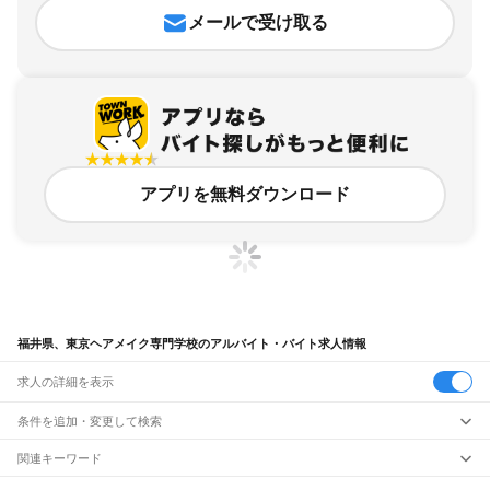
メールで受け取る
アプリを無料ダウンロード
福井県、東京ヘアメイク専門学校のアルバイト・バイト求人情報
求人の詳細を表示
条件を追加・変更して検索
市区町村を追加・変更
関連キーワード
完全在宅ワーク 全国
シール貼り 在宅
現在地周辺
ガチャガチャ
犬カフェ
福井県