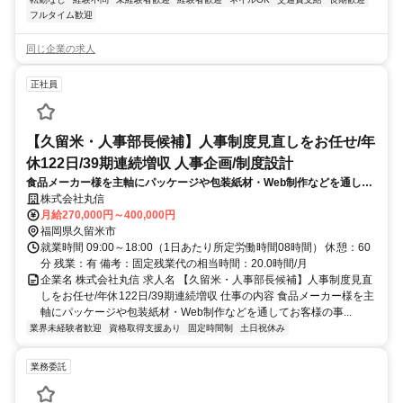
フルタイム歓迎
同じ企業の求人
正社員
【久留米・人事部長候補】人事制度見直しをお任せ/年
休122日/39期連続増収 人事企画/制度設計
食品メーカー様を主軸にパッケージや包装紙材・Web制作などを通して
お客様の事業を支援しております。2028年のIPOを目指しており、上場
株式会社丸信
に向け人事部門を強化、現在の評価制度の見直しをお願いします。
月給270,000円～400,000円
福岡県久留米市
就業時間 09:00～18:00（1日あたり所定労働時間08時間） 休憩：60
分 残業：有 備考：固定残業代の相当時間：20.0時間/月
企業名 株式会社丸信 求人名 【久留米・人事部長候補】人事制度見直
しをお任せ/年休122日/39期連続増収 仕事の内容 食品メーカー様を主
軸にパッケージや包装紙材・Web制作などを通してお客様の事...
業界未経験者歓迎
資格取得支援あり
固定時間制
土日祝休み
業務委託