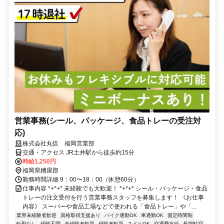
営業事務(シール、パッケージ、食品トレーの受注対
応)
株式会社丸信 福岡営業部
交通・アクセス JR土井駅から徒歩約15分
時給1,250円
福岡県糟屋郡
勤務時間詳細 9：00〜18：00（休憩60分）
仕事内容 *+*+* 未経験でも大歓迎！ *+*+* シール・パッケージ・食品
トレーの注文受付を行う営業事務スタッフを募集します！ 《お仕事
内容》 スーパーや食品工場などで使われる「食品トレー」や「...
業界未経験者歓迎
資格取得支援あり
バイク通勤OK
車通勤OK
固定時間制
転勤なし
経験不問
未経験者歓迎
経験者歓迎
ネイルOK
交通費支給
長期歓迎