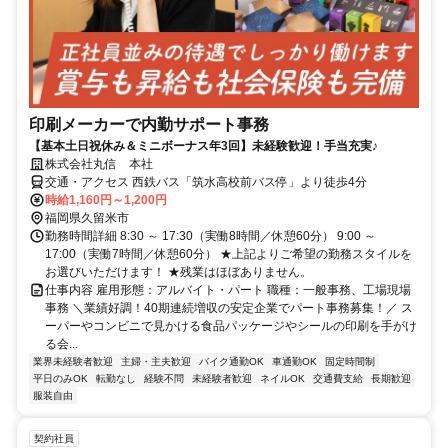
印刷メーカーで内勤サポート事務
【基本土日祝休み＆ミニボーナス年3回】未経験歓迎！手当充実♪
株式会社丸信 本社
交通・アクセス 西鉄バス「筑水高校前バス停」より徒歩4分
時給1,160円～1,200円
福岡県久留米市
勤務時間詳細 8:30 ～ 17:30（実働8時間／休憩60分） 9:00 ～
17:00（実働7時間／休憩60分） ★上記よりご希望の勤務スタイルを
お選びいただけます！ ★残業はほぼありません。
仕事内容 雇用形態：アルバイト・パート 職種：一般事務、工場現場
事務 ＼業績好調！40期連続増収の安定企業でパート事務募集！／ ス
ーパーやコンビニで見かける食品パッケージやシールの印刷を手がけ
る会...
業界未経験者歓迎
主婦・主夫歓迎
バイク通勤OK
車通勤OK
固定時間制
平日のみOK
転勤なし
経験不問
未経験者歓迎
ネイルOK
交通費支給
長期歓迎
服装自由
契約社員