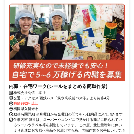
内職・在宅ワーク(シールをまとめる簡単作業)
株式会社丸信 本社
交通・アクセス 西鉄バス「筑水高校前バス停」より徒歩4分
時給992円以上
福岡県久留米市
勤務時間詳細 ※月曜日から金曜日の間で4〜5日納品に来て頂きます
仕事内容 弊社は、スーパーやコンビニで見かける商品に貼られてい
るシールやラベル等を製造しています。 この度、受注量増加に伴い
より迅速にお客様へ商品をお届けする為、内職作業をお手伝いして頂