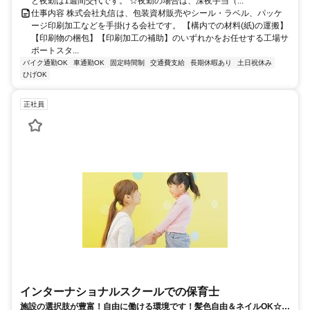
と夜勤は1週間交代です。 ☆夜勤の場合は、深夜手当（...
仕事内容 株式会社丸信は、包装資材販売やシール・ラベル、パッケ
ージ印刷加工などを手掛ける会社です。 【構内での材料(紙)の運搬】
【印刷物の梱包】【印刷加工の補助】のいずれかをお任せする工場サ
ポートスタ...
バイク通勤OK
車通勤OK
固定時間制
交通費支給
長期休暇あり
土日祝休み
ひげOK
正社員
インターナショナルスクールでの保育士
施設の選択肢が豊富！自由に働ける環境です！髪色自由＆ネイルOK☆社