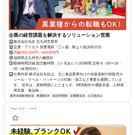
企業の経営課題を解決するソリューション営業
株式会社丸信 北九州営業所
交通・アクセス 筑豊電鉄「三ヶ森」駅より徒歩約15分
月給260,100円～340,900円
福岡県北九州市八幡西区
勤務時間詳細 総労働時間：1ヶ月あたり163時間 定時 9：00〜18：
00（休憩60分）
仕事内容 株式会社丸信は、主に食品業界向けの包装資材の卸販売や
シール・ラベル・パッケージの印刷・加工など事業を展開していま
す。 近年は、資材関係にとどまらず、WEB制作や通販支援、人材採
用支援、食品検...
業界未経験者歓迎
車通勤OK
固定時間制
交通費支給
土日祝休み
アルバイト・パート