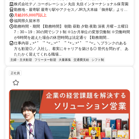
宅支援制度あり
株式会社テノ.コーポレーション 丸信 丸信インターナショナル保育園
勤務地・最寄駅 最寄り駅やアクセス／JR九大本線「御井駅」より車
で5分 西鉄天神大牟田線「西鉄久留米駅」より車で17分
月給205,000円以上
福岡県久留米市
勤務時間・期間 【勤務時間】 朝勤 昼勤 夕勤 夜勤 深夜 月曜～土曜日
7：30～19：30の間でシフト制 ※1か月単位の変形労働制 ※労働時間
が6時間を超えた場合の休憩時間は法定通り 【勤務期間...
仕事内容 ｡:+* ﾟ ゜ﾟ *+:｡:+* ﾟ ゜ﾟ *+:｡:+* ﾟ ゜ﾟ *+:｡ ＼ブランクのある
方も歓迎◎／ 入社し、着実にキャリアを築ける◎ 世代を問わず、 あ
たたかく迎えてくれる職場...
主婦・主夫歓迎
フリーター歓迎
大量募集
交通費支給
シフト制
正社員