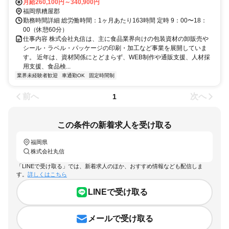
月給260,100円～340,900円
福岡県糟屋郡
勤務時間詳細 総労働時間：1ヶ月あたり163時間 定時 9：00〜18：
00（休憩60分）
仕事内容 株式会社丸信は、主に食品業界向けの包装資材の卸販売や
シール・ラベル・パッケージの印刷・加工など事業を展開していま
す。 近年は、資材関係にとどまらず、WEB制作や通販支援、人材採
用支援、食品検...
業界未経験者歓迎
車通勤OK
固定時間制
前へ
次へ
1
この条件の新着求人を受け取る
福岡県
株式会社丸信
「LINEで受け取る」では、新着求人のほか、おすすめ情報なども配信しま
す。
詳しくはこちら
LINEで受け取る
メールで受け取る