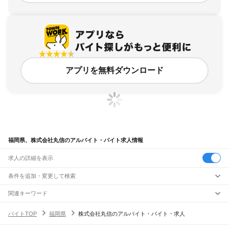
アプリを無料ダウンロード
福岡県、株式会社丸信のアルバイト・バイト求人情報
求人の詳細を表示
条件を追加・変更して検索
市区町村を追加・変更
関連キーワード
福岡県 丸信
株式会社 丸信
福岡県 株式会社丸亀
株式会社丸信
福岡県 久留米市 丸信
福岡県
駅を追加・変更
バイトTOP
福岡県
株式会社丸信のアルバイト・バイト・求人
バイトTOP
株式会社丸信
福岡県 株式会社丸信
福岡県
すべて
北九州市
すべて
職種を追加・変更