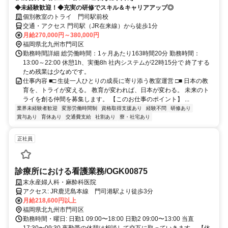
◆未経験歓迎！◆充実の研修でスキル＆キャリアアップ◎
個別教室のトライ 門司駅前校
交通・アクセス 門司駅（JR在来線）から徒歩1分
月給270,000円～380,000円
福岡県北九州市門司区
勤務時間詳細 総労働時間：1ヶ月あたり163時間20分 勤務時間：
13:00～22:00 休憩1h、実働8h 社内システムが22時15分で 終了する
ため残業は少なめです。
仕事内容 ■□ 生徒一人ひとりの成長に寄り添う教室運営 □■ 日本の教
育を、トライが変える。 教育が変われば、日本が変わる。 未来のト
ライを創る仲間を募集します。 【このお仕事のポイント】 ...
業界未経験者歓迎
変形労働時間制
資格取得支援あり
経験不問
研修あり
賞与あり
育休あり
交通費支給
社割あり
寮・社宅あり
正社員
診療所における看護業務/OGK00875
末永産婦人科・麻酔科医院
アクセス: JR鹿児島本線 門司港駅より徒歩3分
月給218,600円以上
福岡県北九州市門司区
勤務時間・曜日: 日勤1 09:00〜18:00 日勤2 09:00〜13:00 当直