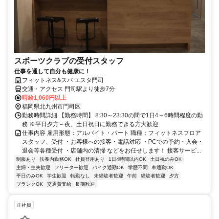
スポーツクラブの受付スタッフ
仕事を通して自分も健康に！
フィットネス&スパ エスタ門司
交通・アクセス 門司駅より徒歩7分
時給1,060円以上
福岡県北九州市門司区
勤務時間詳細 【勤務時間】 8:30～23:30の間で1日4～6時間程度の勤
務 ※平日夕方～夜、土日祝日に勤務できる方大歓迎
仕事内容 雇用形態：アルバイト・パート 職種：フィットネスフロア
スタッフ、受付 ・お客様への接客・電話対応 ・PCでの予約・入会・
退会等各種受付 ・店舗内の清掃 などをお任せします！ 接客サービ...
制服あり
扶養内勤務OK
社員登用あり
1日4時間以内OK
土日祝のみOK
主婦・主夫歓迎
フリーター歓迎
バイク通勤OK
学歴不問
車通勤OK
平日のみOK
学生歓迎
転勤なし
未経験者歓迎
午前
経験者歓迎
夕方
ブランクOK
交通費支給
長期歓迎
正社員