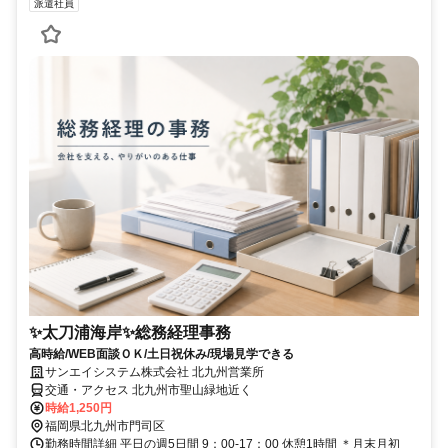
派遣社員
✨太刀浦海岸✨総務経理事務
高時給/WEB面談ＯＫ/土日祝休み/現場見学できる
サンエイシステム株式会社 北九州営業所
交通・アクセス 北九州市聖山緑地近く
時給1,250円
福岡県北九州市門司区
勤務時間詳細 平日の週5日間 9：00-17：00 休憩1時間 ＊月末月初