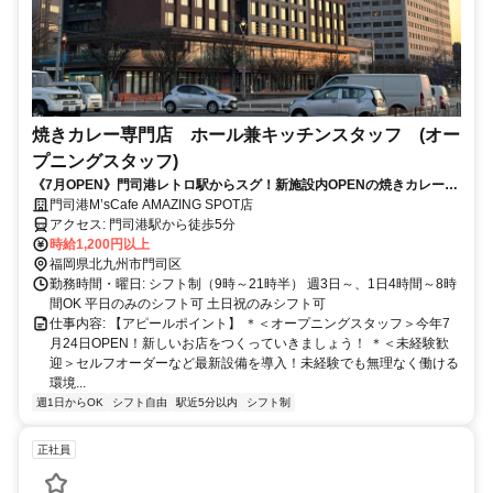
焼きカレー専門店 ホール兼キッチンスタッフ (オー
プニングスタッフ)
《7月OPEN》門司港レトロ駅からスグ！新施設内OPENの焼きカレー専
門店★好調滑り出しで増員スタッフ急募！！
門司港M’sCafe AMAZING SPOT店
アクセス: 門司港駅から徒歩5分
時給1,200円以上
福岡県北九州市門司区
勤務時間・曜日: シフト制（9時～21時半） 週3日～、1日4時間～8時
間OK 平日のみのシフト可 土日祝のみシフト可
仕事内容: 【アピールポイント】 ＊＜オープニングスタッフ＞今年7
月24日OPEN！新しいお店をつくっていきましょう！ ＊＜未経験歓
迎＞セルフオーダーなど最新設備を導入！未経験でも無理なく働ける
環境...
週1日からOK
シフト自由
駅近5分以内
シフト制
正社員