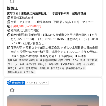
旋盤工
賞与２回｜未経験の方応募歓迎！ 学歴年齢不問 経験者優遇
冨田鉄工株式会社
交通・アクセス ＪＲ鹿児島本線「門司駅」徒歩１６分｜マイカー通
勤ＯＫ（無料駐車場あり）｜転勤なし
日給8,300円～13,000円
福岡県北九州市門司区
勤務時間詳細 実働時間：1日あたり7時間50分 平均勤務日数：1ヶ月
あたり22日 〜 23日 （１）08:00 〜 16:45（休憩55分） （２）08:00
〜 12:00（土曜／休憩なし）
仕事内容 ✨ 昭和２９年創業の安定企業 ✨ 嬉しい土曜日分の日給全額
支給 ✨ 学歴や資格は一切不問で採用中 ✨ ミドルシニア世代も元気に
活躍 ✨ 無料の敷地内駐車場を完備！ 【仕事内容】 ■ 具体的...
制服あり
業界未経験者歓迎
変形労働時間制
副業・WワークOK
主婦・主夫歓迎
フリーター歓迎
学歴不問
転勤なし
経験不問
未経験者歓迎
午前
ネイルOK
残業なし
夕方
交通費支給
長期歓迎
駅近5分以内
資格取得手当あり
長期休暇あり
ピアスOK
アルバイト・パート