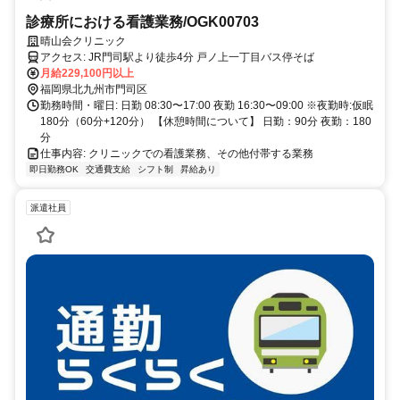
診療所における看護業務/OGK00703
晴山会クリニック
アクセス: JR門司駅より徒歩4分 戸ノ上一丁目バス停そば
月給229,100円以上
福岡県北九州市門司区
勤務時間・曜日: 日勤 08:30〜17:00 夜勤 16:30〜09:00 ※夜勤時:仮眠
180分（60分+120分） 【休憩時間について】 日勤：90分 夜勤：180
分
仕事内容: クリニックでの看護業務、その他付帯する業務
即日勤務OK
交通費支給
シフト制
昇給あり
派遣社員