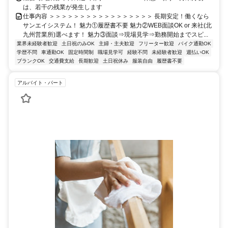
は、若干の残業が発生します
仕事内容 ＞＞＞＞＞＞＞＞＞＞＞＞＞＞＞＞＞ 長期安定！働くなら
サンエイシステム！ 魅力①履歴書不要 魅力②WEB面談OK or 来社(北
九州営業所)選べます！ 魅力③面談⇒現場見学⇒勤務開始までスピ...
業界未経験者歓迎
土日祝のみOK
主婦・主夫歓迎
フリーター歓迎
バイク通勤OK
学歴不問
車通勤OK
固定時間制
職場見学可
経験不問
未経験者歓迎
週払いOK
ブランクOK
交通費支給
長期歓迎
土日祝休み
服装自由
履歴書不要
アルバイト・パート