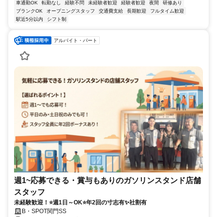
車通勤OK
転勤なし
経験不問
未経験者歓迎
経験者歓迎
夜間
研修あり
ブランクOK
オープニングスタッフ
交通費支給
長期歓迎
フルタイム歓迎
駅近5分以内
シフト制
アルバイト・パート
週1~応募できる・賞与もありのガソリンスタンド店舗
スタッフ
未経験歓迎！⭐週1日～OK⭐年2回の寸志有✨社割有
B・SPOT関門SS