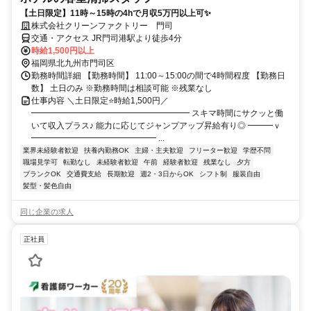
【土日限定】11時～15時の4hで月収5万円以上可✨
株式会社クリーンファクトリー 門司
交通・アクセス JR門司港駅より徒歩4分
時給1,500円以上
福岡県北九州市門司区
勤務時間詳細 【勤務時間】 11:00～15:00の間で4時間程度 【勤務日
数】 土日のみ ※勤務時間は相談可能 ※残業なし
仕事内容 ＼土日限定⭐時給1,500円／
━━━━━━━━━━━━━━━━━━━ スキマ時間にサクッと働
いて収入プラス♪ 能力に応じてジャンプアップ昇給有り◎ ━━━ｖ
━━━━━━━━━━━━━━━ ...
業界未経験者歓迎
扶養内勤務OK
主婦・主夫歓迎
フリーター歓迎
学歴不問
職場見学可
転勤なし
未経験者歓迎
午前
経験者歓迎
残業なし
夕方
ブランクOK
交通費支給
長期歓迎
週2・3日からOK
シフト制
服装自由
髪型・髪色自由
同じ企業の求人
正社員