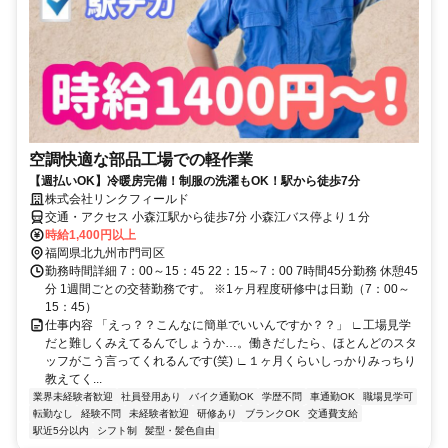
空調快適な部品工場での軽作業
【週払いOK】冷暖房完備！制服の洗濯もOK！駅から徒歩7分
株式会社リンクフィールド
交通・アクセス 小森江駅から徒歩7分 小森江バス停より１分
時給1,400円以上
福岡県北九州市門司区
勤務時間詳細 7：00～15：45 22：15～7：00 7時間45分勤務 休憩45
分 1週間ごとの交替勤務です。 ※1ヶ月程度研修中は日勤（7：00～
15：45）
仕事内容 「えっ？？こんなに簡単でいいんですか？？」 ∟工場見学
だと難しくみえてるんでしょうか…。働きだしたら、ほとんどのスタ
ッフがこう言ってくれるんです(笑) ∟１ヶ月くらいしっかりみっちり
教えてく...
業界未経験者歓迎
社員登用あり
バイク通勤OK
学歴不問
車通勤OK
職場見学可
転勤なし
経験不問
未経験者歓迎
研修あり
ブランクOK
交通費支給
駅近5分以内
シフト制
髪型・髪色自由