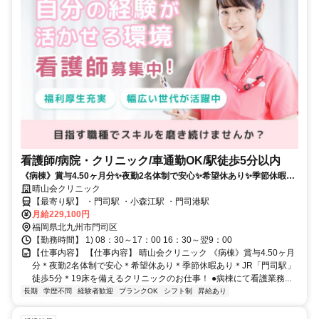
看護師/病院・クリニック/車通勤OK/駅徒歩5分以内
《病棟》賞与4.50ヶ月分✨夜勤2名体制で安心✨希望休あり✨季節休暇あ
り✨JR「門司駅」徒歩5分✨19床を備えるクリニックのお仕事❗️
晴山会クリニック
【最寄り駅】 ・門司駅 ・小森江駅 ・門司港駅
月給229,100円
福岡県北九州市門司区
【勤務時間】 1) 08：30～17：00 16：30～翌9：00
【仕事内容】 【仕事内容】 晴山会クリニック 《病棟》賞与4.50ヶ月
分＊夜勤2名体制で安心＊希望休あり＊季節休暇あり＊JR「門司駅」
徒歩5分＊19床を備えるクリニックのお仕事！ ●病棟にて看護業務...
長期
学歴不問
経験者歓迎
ブランクOK
シフト制
昇給あり