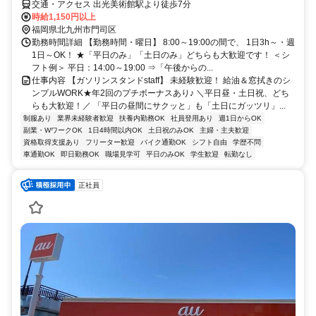
交通・アクセス 出光美術館駅より徒歩7分
時給1,150円以上
福岡県北九州市門司区
勤務時間詳細 【勤務時間・曜日】 8:00～19:00の間で、 1日3h～・週
1日～OK！ ★「平日のみ」「土日のみ」どちらも大歓迎です！ ＜シ
フト例＞ 平日：14:00～19:00 ⇒「午後からの...
仕事内容 【ガソリンスタンドstaff】 未経験歓迎！ 給油＆窓拭きのシ
ンプルWORK★年2回のプチボーナスあり♪ ＼平日昼・土日祝、どち
らも大歓迎！／ 「平日の昼間にサクッと」も「土日にガッツリ」...
制服あり
業界未経験者歓迎
扶養内勤務OK
社員登用あり
週1日からOK
副業・WワークOK
1日4時間以内OK
土日祝のみOK
主婦・主夫歓迎
資格取得支援あり
フリーター歓迎
バイク通勤OK
シフト自由
学歴不問
車通勤OK
即日勤務OK
職場見学可
平日のみOK
学生歓迎
転勤なし
正社員