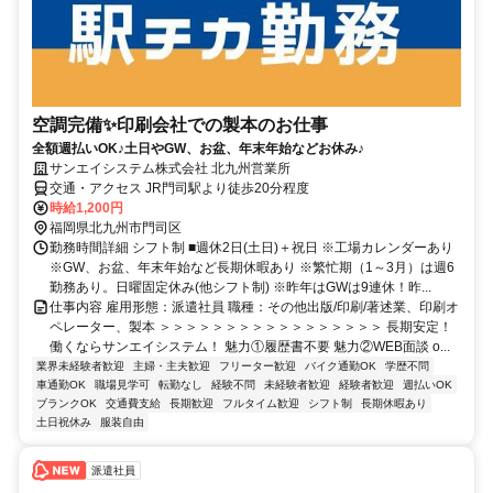
空調完備✨印刷会社での製本のお仕事
全額週払いOK♪土日やGW、お盆、年末年始などお休み♪
サンエイシステム株式会社 北九州営業所
交通・アクセス JR門司駅より徒歩20分程度
時給1,200円
福岡県北九州市門司区
勤務時間詳細 シフト制 ■週休2日(土日)＋祝日 ※工場カレンダーあり
※GW、お盆、年末年始など長期休暇あり ※繁忙期（1～3月）は週6
勤務あり。日曜固定休み(他シフト制) ※昨年はGWは9連休！昨...
仕事内容 雇用形態：派遣社員 職種：その他出版/印刷/著述業、印刷オ
ペレーター、製本 ＞＞＞＞＞＞＞＞＞＞＞＞＞＞＞＞＞ 長期安定！
働くならサンエイシステム！ 魅力①履歴書不要 魅力②WEB面談 o...
業界未経験者歓迎
主婦・主夫歓迎
フリーター歓迎
バイク通勤OK
学歴不問
車通勤OK
職場見学可
転勤なし
経験不問
未経験者歓迎
経験者歓迎
週払いOK
ブランクOK
交通費支給
長期歓迎
フルタイム歓迎
シフト制
長期休暇あり
土日祝休み
服装自由
派遣社員