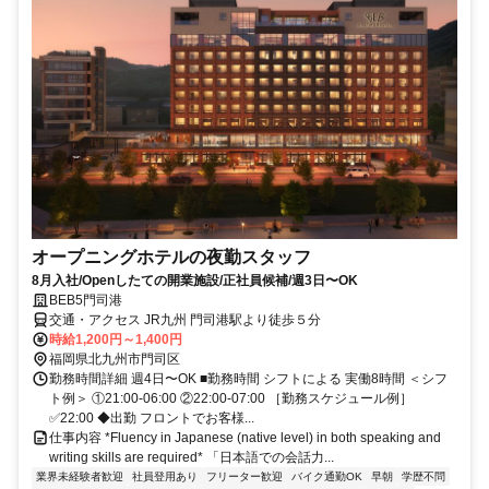
オープニングホテルの夜勤スタッフ
8月入社/Openしたての開業施設/正社員候補/週3日〜OK
BEB5門司港
交通・アクセス JR九州 門司港駅より徒歩５分
時給1,200円～1,400円
福岡県北九州市門司区
勤務時間詳細 週4日〜OK ■勤務時間 シフトによる 実働8時間 ＜シフ
ト例＞ ①21:00-06:00 ②22:00-07:00 ［勤務スケジュール例］
✅22:00 ◆出勤 フロントでお客様...
仕事内容 *Fluency in Japanese (native level) in both speaking and
writing skills are required* 「日本語での会話力...
業界未経験者歓迎
社員登用あり
フリーター歓迎
バイク通勤OK
早朝
学歴不問