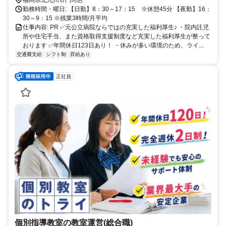
福岡県北九州市門司区
勤務時間・曜日: 【日勤】8：30～17：15 ※休憩45分 【夜勤】16：
30～9：15 ※残業3時間/月平均
仕事内容: PR ✅元公立病院ならではの充実した福利厚生♪ ・院内託児
所や住宅手当、また資格取得支援制度など充実した福利厚生が整って
おります ✅年間休日123日あり！ ・休みが多い環境のため、ライ...
交通費支給
シフト制
昇給あり
正社員
個別指導教室の教室運営(総合職)