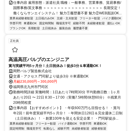
仕事内容 雇用形態：派遣社員 職種：一般事務、営業事務、貿易事務/
国際事務/英文事務 ＞＞＞＞＞＞＞＞＞＞＞＞＞＞＞＞＞ 長期安定！
働くならサンエイシステム！ 魅力①履歴書不要 魅力②WEB面談OK...
業界未経験者歓迎
土日祝のみOK
主婦・主夫歓迎
フリーター歓迎
バイク通勤OK
学歴不問
車通勤OK
固定時間制
職場見学可
経験不問
未経験者歓迎
週払いOK
ブランクOK
長期歓迎
土日祝休み
服装自由
履歴書不要
正社員
高温高圧バルブのエンジニア
賞与実績平均5ヶ月分！土日祝休み！徒歩3分＆車通勤OK！
岡野バルブ製造株式会社
交通・アクセス 門司駅より徒歩3分 ※車通勤OK
月給230,000円～300,000円
福岡県北九州市門司区
勤務時間詳細 実働時間：1日あたり7時間30分 平均勤務日数：1ヶ月
あたり20日 〜 22日 8:30～17:00（実働7.5時間/休憩60分） ※残業月
20時間程度
仕事内容 【おすすめポイント】 ・年収600万円も目指せる！ ・賞与
年2回！前年度実績平均5ヶ月分！ ・年間休日128日＆完全週休二日制
（土日祝休み）！ ・創業100年を迎える安定企業！ ・門司駅徒歩...
業界未経験者歓迎
フリーター歓迎
バイク通勤OK
学歴不問
車通勤OK
固定時間制
職場見学可
転勤なし
経験不問
未経験者歓迎
経験者歓迎