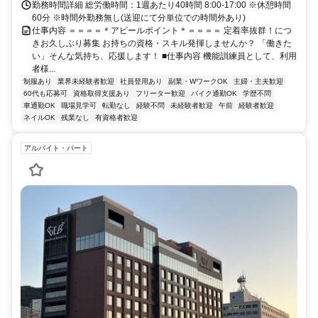
勤務時間詳細 総労働時間：1週あたり40時間 8:00-17:00 ※休憩時間
60分 ※時間外勤務無し(送迎にて分単位での時間外あり)
仕事内容 ＝＝＝＝＊アピールポイント＊＝＝＝＝ 定着率抜群！につ
きお久しぶり募集 お持ちの資格・スキル発揮しませんか？ 「働きた
い」そんな気持ち、応援します！ ■仕事内容 機能訓練員として、利用
者様...
制服あり
業界未経験者歓迎
社員登用あり
副業・WワークOK
主婦・主夫歓迎
60代も応募可
資格取得支援あり
フリーター歓迎
バイク通勤OK
学歴不問
車通勤OK
職場見学可
転勤なし
経験不問
未経験者歓迎
午前
経験者歓迎
ネイルOK
残業なし
有資格者歓迎
アルバイト・パート