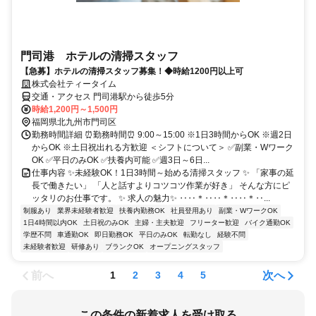
門司港 ホテルの清掃スタッフ
【急募】ホテルの清掃スタッフ募集！◆時給1200円以上可
株式会社ティータイム
交通・アクセス 門司港駅から徒歩5分
時給1,200円～1,500円
福岡県北九州市門司区
勤務時間詳細 ⏰勤務時間⏰ 9:00～15:00 ※1日3時間からOK ※週2日
からOK ※土日祝出れる方歓迎 ＜シフトについて＞ ✅副業・Wワーク
OK ✅平日のみOK ✅扶養内可能 ✅週3日～6日...
仕事内容 ✨未経験OK！1日3時間～始める清掃スタッフ ✨ 「家事の延
長で働きたい」 「人と話すよりコツコツ作業が好き」 そんな方にピ
ッタリのお仕事です。 ✨ 求人の魅力✨ ‥‥＊‥‥＊‥‥＊‥...
制服あり
業界未経験者歓迎
扶養内勤務OK
社員登用あり
副業・WワークOK
1日4時間以内OK
土日祝のみOK
主婦・主夫歓迎
フリーター歓迎
バイク通勤OK
学歴不問
車通勤OK
即日勤務OK
平日のみOK
転勤なし
経験不問
未経験者歓迎
研修あり
ブランクOK
オープニングスタッフ
前へ
次へ
1
2
3
4
5
この条件の新着求人を受け取る