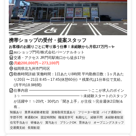
携帯ショップの受付・提案スタッフ
お客様のお困りごとに寄り添う仕事！未経験から月収27万円～✨
auショップ門司/株式会社パーソナルネット
交通・アクセス JR門司駅南口から徒歩17分
月給200,000円～273,100円
福岡県北九州市門司区
勤務時間詳細 実働時間：1日あたり8時間 平均勤務日数：1ヶ月あた
り20日 〜 21日 8:45～17:45(休憩60分) ＊残業代は1分単位で支給。
(月平均18.9時間)
仕事内容 ━━━━━━━━━━━━━━━━ ✨ここが求人のポイン
ト✨ ━━━━━━━━━━━━━━━━ ✨未経験スタートのスタッフ
が活躍中！ ✨20代・30代の「聞き上手」が主役 ✨完全週休2日制＆
有...
制服あり
業界未経験者歓迎
資格取得支援あり
フリーター歓迎
バイク通勤OK
学歴不問
車通勤OK
固定時間制
職場見学可
転勤なし
経験不問
未経験者歓迎
住宅手当あり
研修あり
賞与あり
ブランクOK
育休あり
オープニングスタッフ
交通費支給
長期歓迎