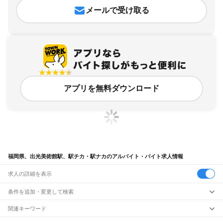
メールで受け取る
アプリを無料ダウンロード
福岡県、出光美術館駅、駅チカ・駅ナカのアルバイト・バイト求人情報
求人の詳細を表示
条件を追加・変更して検索
市区町村を追加・変更
関連キーワード
完全在宅ワーク 全国
シール貼り 在宅
現在地周辺
ガチャガチャ
犬カフェ
福岡県