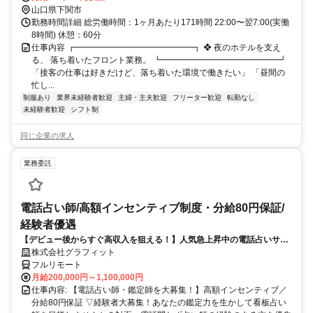
山口県下関市
勤務時間詳細 総労働時間：1ヶ月あたり171時間 22:00〜翌7:00(実働
8時間) 休憩：60分
仕事内容 ┏━━━━━━━━━━━━━━┓ ❖ 夜のホテルを支え
る、 落ち着いたフロント業務。 ┗━━━━━━━━━━━━━━┛
「接客の仕事は好きだけど、落ち着いた環境で働きたい」 「昼間の
忙し...
制服あり
業界未経験者歓迎
主婦・主夫歓迎
フリーター歓迎
転勤なし
未経験者歓迎
シフト制
同じ企業の求人
業務委託
電話占い師/高額インセンティブ制度・分給80円保証/
経験者優遇
【デビュー後からすぐ高収入を狙える！】人気急上昇中の電話占いサイ
トで占いのお仕事
株式会社グラフィット
フルリモート
月給200,000円～1,100,000円
仕事内容: 【電話占い師・鑑定師を大募集！】高額インセンティブ／
分給80円保証 ▽経験者大募集！あなたの鑑定力を生かして看板占い