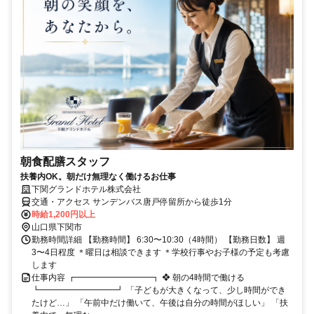
朝食配膳スタッフ
扶養内OK。朝だけ無理なく働けるお仕事
下関グランドホテル株式会社
交通・アクセス サンデンバス唐戸停留所から徒歩1分
時給1,200円以上
山口県下関市
勤務時間詳細 【勤務時間】 6:30〜10:30（4時間） 【勤務日数】 週
3〜4日程度 ＊曜日は相談できます ＊学校行事やお子様の予定も考慮
します
仕事内容 ┏━━━━━━━━━┓ ❖ 朝の4時間で働ける
┗━━━━━━━━━┛ 「子どもが大きくなって、少し時間ができ
たけど…」 「午前中だけ働いて、午後は自分の時間がほしい」 「扶