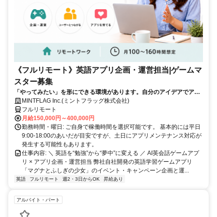
《フルリモート》英語アプリ企画・運営担当|ゲームマ
スター募集
「やってみたい」を形にできる環境があります。自分のアイデアでアプ
リを動かしてみませんか？
MINTFLAG Inc.(ミントフラッグ株式会社)
フルリモート
月給150,000円～400,000円
勤務時間・曜日: ご自身で稼働時間を選択可能です。 基本的には平日
9:00-18:00のあいだが目安ですが、土日にアプリメンテナンス対応が
発生する可能性もあります。
仕事内容: ＼ 英語を“勉強”から“夢中”に変える ／ AI英会話ゲームアプ
リ × アプリ企画・運営担当 弊社自社開発の英語学習ゲームアプリ
「マグナとふしぎの少女」のイベント・キャンペーン企画と運...
英語
フルリモート
週2・3日からOK
昇給あり
アルバイト・パート