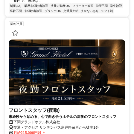
養内で、無理な...
制服あり
業界未経験者歓迎
扶養内勤務OK
フリーター歓迎
学歴不問
学生歓迎
経験不問
未経験者歓迎
ブランクOK
交通費支給
まかないあり
シフト制
契約社員
フロントスタッフ(夜勤)
未経験から始める、心で向き合うホテルの深夜のフロントスタッフ
下関グランドホテル株式会社
交通・アクセス サンデンバス唐戸停留所から徒歩1分
月給215,000円以上