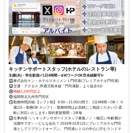
キッチンサポートスタッフ(ホテルのレストラン等)
主婦(夫)・学生歓迎✅1日4時間～&WワークOK⏰未経験可✨
株式会社ケン・ホテルマネジメント門司港(プレミアホテル門司港)
交通・アクセス JR鹿児島本線「門司港駅」より徒歩3分
時給1,200円以上
福岡県北九州市門司区
勤務時間詳細 【シフト制】 6:00～21:00の間で、1日4時間～OK！ ※
週2日～勤務OK ※シフト・勤務時間はお気軽にご相談ください◎ 柔
軟に対応いたします♪ 契約更新期間：1年毎
仕事内容 ＼＼キッチンサポートスタッフ募集／／ ✨幅広い年齢層が
活躍中です✨ ✅どんな会社？ 2016年10月1日にプレミアホテル門司
港としてリブランドオープン。 門司港レトロの中心に佇むランドマ