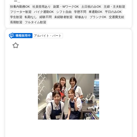
ー...
扶養内勤務OK
社員登用あり
副業・WワークOK
土日祝のみOK
主婦・主夫歓迎
フリーター歓迎
バイク通勤OK
シフト自由
学歴不問
車通勤OK
平日のみOK
学生歓迎
転勤なし
経験不問
未経験者歓迎
研修あり
ブランクOK
交通費支給
長期歓迎
フルタイム歓迎
アルバイト・パート