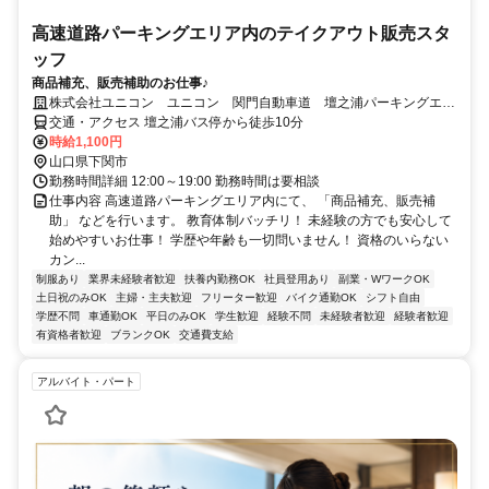
高速道路パーキングエリア内のテイクアウト販売スタ
ッフ
商品補充、販売補助のお仕事♪
株式会社ユニコン ユニコン 関門自動車道 壇之浦パーキングエリ
ア
交通・アクセス 壇之浦バス停から徒歩10分
時給1,100円
山口県下関市
勤務時間詳細 12:00～19:00 勤務時間は要相談
仕事内容 高速道路パーキングエリア内にて、 「商品補充、販売補
助」 などを行います。 教育体制バッチリ！ 未経験の方でも安心して
始めやすいお仕事！ 学歴や年齢も一切問いません！ 資格のいらない
カン...
制服あり
業界未経験者歓迎
扶養内勤務OK
社員登用あり
副業・WワークOK
土日祝のみOK
主婦・主夫歓迎
フリーター歓迎
バイク通勤OK
シフト自由
学歴不問
車通勤OK
平日のみOK
学生歓迎
経験不問
未経験者歓迎
経験者歓迎
有資格者歓迎
ブランクOK
交通費支給
アルバイト・パート