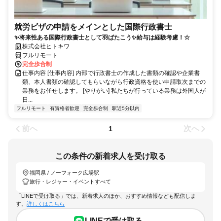
就労ビザの申請をメインとした国際行政書士
✨将来性ある国際行政書士として羽ばたこう✨給与は経験考慮！☆
株式会社ヒトキワ
フルリモート
完全歩合制
仕事内容 [仕事内容] 内部で行政書士の作成した書類の確認や企業書
類、本人書類の確認してもらいながら行政資格を使い申請取次までの
業務をお任せします。 [やりがい] 私たちが行っている業務は外国人が
日...
フルリモート
有資格者歓迎
完全歩合制
駅近5分以内
前へ
次へ
1
この条件の新着求人を受け取る
福岡県 / ノーフォーク広場駅
旅行・レジャー・イベントすべて
「LINEで受け取る」では、新着求人のほか、おすすめ情報なども配信しま
す。
詳しくはこちら
LINEで受け取る