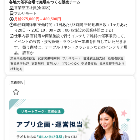
各地の催事会場で売場をつくる販売チーム
営業部正社員(全国区)
フルリモート
月給275,000円～489,500円
勤務時間詳細 実働時間：1日あたり8時間 平均勤務日数：1ヶ月あた
り20日 〜 23日 10：00～20：00(各施設の営業時間による)
仕事内容 百貨店や商業施設で行うインテリア雑貨の催事販売にて、
イベントの設営・接客販売・ラウンダー業務を担当していただきま
す。 扱う商材は、テーブルリネン・クッションなどのインテリア用
品。 設営か...
業界未経験者歓迎
変形労働時間制
フルリモート
交通費全額支給
経験者歓迎
有資格者歓迎
家賃無料
賞与あり
ブランクOK
交通費支給
資格取得手当あり
社割あり
業務委託