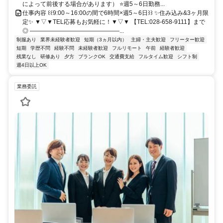
によって前後する場合があります） ⭐週5～6日勤務...
仕事内容 ꒰꒰9:00～16:00の間で6時間×週5～6日꒱꒱ ✨住み込み&3ヶ月限
定✨ ▼▽▼TEL応募もお気軽に！▼▽▼ 【TEL:028-658-9111】まで
◎ ―――――――――――――――...
制服あり
業界未経験者歓迎
短期（3ヵ月以内）
主婦・主夫歓迎
フリーター歓迎
短期
学歴不問
経験不問
未経験者歓迎
フルリモート
午前
経験者歓迎
残業なし
研修あり
夕方
ブランクOK
交通費支給
フルタイム歓迎
シフト制
週4日以上OK
業務委託