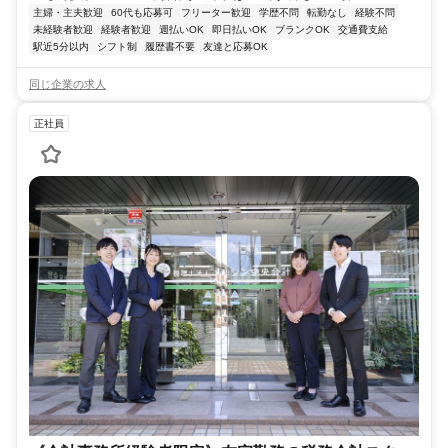
主婦・主夫歓迎
60代も応募可
フリーター歓迎
学歴不問
転勤なし
経験不問
未経験者歓迎
経験者歓迎
週払いOK
即日払いOK
ブランクOK
交通費支給
駅近5分以内
シフト制
履歴書不要
友達と応募OK
同じ企業の求人
正社員