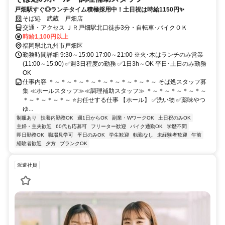
戸畑駅すぐ◎ランチタイム積極採用中！土日祝は時給1150円✨
そば処 武蔵 戸畑店
交通・アクセス ＪＲ戸畑駅北口徒歩3分・自転車･バイクＯＫ
時給1,100円以上
福岡県北九州市戸畑区
勤務時間詳細 9:30～15:00 17:00～21:00 ※火･木はランチのみ営業
(11:00～15:00) ✅週3日程度の勤務 ✅1日3h～OK 平日･土日のみ勤務
OK
仕事内容 ＊～＊～＊～＊～＊～＊～＊～＊～＊～ そば処スタッフ募
集 ≪ホールスタッフ≫≪調理補助スタッフ≫ ＊～＊～＊～＊～＊～
＊～＊～＊～＊～ ⭐お任せする仕事 【ホール】 ✅洗い物 ✅薬味やつ
ゆ...
制服あり
扶養内勤務OK
週1日からOK
副業・WワークOK
土日祝のみOK
主婦・主夫歓迎
60代も応募可
フリーター歓迎
バイク通勤OK
学歴不問
即日勤務OK
職場見学可
平日のみOK
学生歓迎
転勤なし
未経験者歓迎
午前
経験者歓迎
夕方
ブランクOK
派遣社員