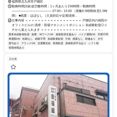
福岡県北九州市戸畑区
勤務時間詳細 総労働時間：1ヶ月あたり156時間 ✅勤務時間
───────────────── 07:00～15:00 （実働6.5時間/休憩1.5時
間） ■残業：ほぼなし （欠員対応や定期清掃...
仕事内容 ＝＝＝＝＝＝＝＝＝＝＝＝＝＝＝＝＝＝ 戸畑区内の病院や
オフィスビルの 清掃・現場マネジメントポジション 未経験歓迎◎イ
チから覚えられます ＝＝＝＝＝＝＝＝＝＝＝＝＝＝＝＝＝＝ ✨...
業界未経験者歓迎
副業・WワークOK
資格取得支援あり
バイク通勤OK
学歴不問
車通勤OK
転勤なし
経験不問
未経験者歓迎
午前
残業なし
研修あり
夕方
賞与あり
ブランクOK
交通費支給
長期歓迎
資格取得手当あり
シフト制
長期休暇あり
正社員