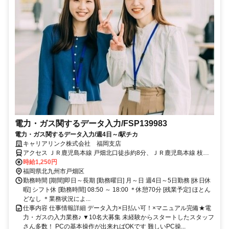
電力・ガス関するデータ入力/FSP139983
電力・ガス関するデータ入力/週4日～/駅チカ
キャリアリンク株式会社 福岡支店
アクセス ＪＲ鹿児島本線 戸畑北口徒歩約8分、ＪＲ鹿児島本線 枝光
徒歩約27分、ＪＲ鹿児島本線 九州工大前徒歩約33分 鹿児島本線 戸畑
時給1,250円
駅 徒歩1分
福岡県北九州市戸畑区
勤務時間 [期間]即日～長期 [勤務曜日] 月～日 週4日～5日勤務 [休日休
暇] シフト休 [勤務時間] 08:50 ～ 18:00 ＊休憩70分 [残業予定] ほとん
どなし ＊業務状況によ...
仕事内容 仕事情報詳細 データ入力×日払い可！×マニュアル完備★電
力・ガスの入力業務♪ ▼10名大募集 未経験からスタートしたスタッフ
さん多数！ PCの基本操作が出来ればOKです 難しいPC操...