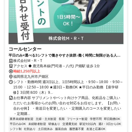
コールセンター
平日のみ×選べる3シフトで働きやすさ抜群♪働く時間に制限がある人に
もおすすめのお仕事です！
株式会社M・R・T
アクセス ◆ 鹿児島本線(門司港－八代) 戸畑駅 徒歩 1分
時給1,250円以上
福岡県北九州市戸畑区
シフト・勤務時間 週3日以上、1日5時間以上 ・9:50～18:00 ・9:50～
15:00 ・12:50～18:00 ★週3日～勤務OK ★平日のみ勤務 【座学研
修】3日間 8/20（木）9...
お仕事内容 サプリメントやペット向けケア商品、化粧品をご購入い
ただいたお客様からのお問い合わせ対応をお任せします。 【お問い
合わせ例】 ・発送日を変更したい ・定期購入のコースを変更したい
・定期購...
業界未経験者歓迎
主婦・主夫歓迎
長期
フリーター歓迎
学歴不問
即日勤務OK
平日のみOK
未経験者歓迎
研修あり
交通費支給
駅近5分以内
週2・3日からOK
シフト制
社割あり
土日祝休み
服装自由
履歴書不要
友達と応募OK