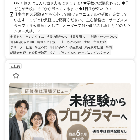
OK！ 例えばこんな働き方もできますよ♪ ◆学校の授業終わりに ◆子
どもが学校にでてから帰ってくるまで ◆1日手が空いてい...
仕事内容 未経験者でも安心して働けるマニュアルや研修が充実して
います！まずはお気軽にご応募ください。 主な業務は、サービスス
タッフ（接客担当）として、オーダー受付や商品のお渡しなどのカウ
ンター業務、ド...
制服あり
ランチタイム
扶養内勤務OK
社員登用あり
副業・WワークOK
1日4時間以内OK
隔週シフト提出
土日祝のみOK
主婦・主夫歓迎
フリーター歓迎
学歴不問
平日のみOK
学生歓迎
未経験者歓迎
午前
経験者歓迎
有資格者歓迎
夕方
ブランクOK
オープニングスタッフ
正社員