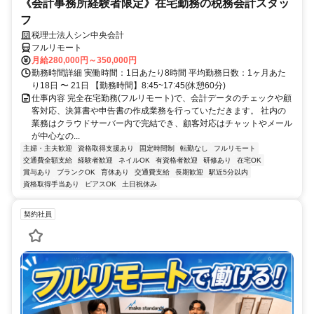
《会計事務所経験者限定》在宅勤務の税務会計スタッ
フ
税理士法人シン中央会計
フルリモート
月給280,000円～350,000円
勤務時間詳細 実働時間：1日あたり8時間 平均勤務日数：1ヶ月あた
り18日 〜 21日 【勤務時間】8:45~17:45(休憩60分)
仕事内容 完全在宅勤務(フルリモート)で、会計データのチェックや顧
客対応、決算書や申告書の作成業務を行っていただきます。 社内の
業務はクラウドサーバー内で完結でき、顧客対応はチャットやメール
が中心なの...
主婦・主夫歓迎
資格取得支援あり
固定時間制
転勤なし
フルリモート
交通費全額支給
経験者歓迎
ネイルOK
有資格者歓迎
研修あり
在宅OK
賞与あり
ブランクOK
育休あり
交通費支給
長期歓迎
駅近5分以内
資格取得手当あり
ピアスOK
土日祝休み
契約社員