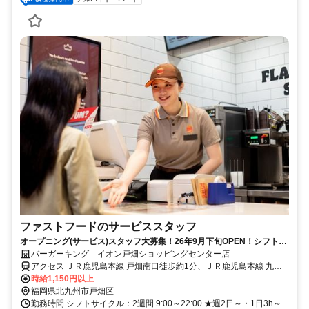
ファストフードのサービススタッフ
オープニング(サービス)スタッフ大募集！26年9月下旬OPEN！シフト提
出は２週間ごと！
バーガーキング イオン戸畑ショッピングセンター店
アクセス ＪＲ鹿児島本線 戸畑南口徒歩約1分、ＪＲ鹿児島本線 九州
工大前徒歩約28分、ＪＲ鹿児島本線 枝光徒歩約32分 JR戸畑駅 徒歩1
時給1,150円以上
分
福岡県北九州市戸畑区
勤務時間 シフトサイクル：2週間 9:00～22:00 ★週2日～・1日3h～