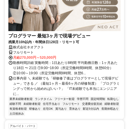
プログラマー 最短3ヶ月で現場デビュー
残業月10h以内・年間休日128日・リモート可
株式会社ネオアクト
フルリモート
月給270,000円～520,000円
勤務時間詳細 実働時間：1日あたり8時間 平均勤務日数：1ヶ月あた
り18日 〜 21日 ①9:00~18:00（所定労働時間8時間、休憩60分）
②10:00～19:00（所定労働時間8時間、休憩6...
仕事内容 ＼ 未経験でも「研修修了後はプログラマーとして現場デビ
ュー」できる ／ （最短1ヶ月～最長6ヶ月の研修制度） 「プログラミ
ングって何から始めればいい？」 「IT未経験でも本当にエンジニア
に...
業界未経験者歓迎
ランチタイム
フリーター歓迎
学歴不問
固定時間制
転勤なし
経験不問
未経験者歓迎
住宅手当あり
フルリモート
交通費全額支給
経験者歓迎
有資格者歓迎
研修あり
在宅OK
賞与あり
育休あり
駅近5分以内
長期休暇あり
土日祝休み
アルバイト・パート