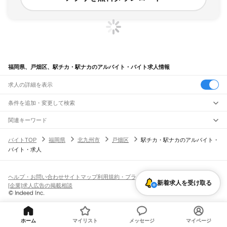
福岡県、戸畑区、駅チカ・駅ナカのアルバイト・バイト求人情報
求人の詳細を表示
条件を追加・変更して検索
市区町村を追加・変更
関連キーワード
福岡県 福岡市 東区 駅チカ・駅ナカ ジャパネット
福岡県
駅を追加・変更
バイトTOP
福岡県
北九州市
戸畑区
駅チカ・駅ナカのアルバイト・
福岡県 福岡市 博多区 博多駅 駅チカ・駅ナカ 以外
福岡県
すべて
バイト・求人
福岡県 福岡市 博多区 博多駅 駅チカ・駅ナカ 本
福岡県 福岡市 駅チカ・駅ナカ 銀
北九州市
すべて
職種を追加・変更
JR山陽本線(岩国～門司)
福岡県 北九州市 戸畑区 戸畑駅 tmj
門司区
若松区
戸畑区
小倉北区
小倉南区
八幡東区
八幡西区
門司駅
飲食・フードサービス
福岡市
すべて
特徴を追加・変更
飲食・フードサービス
すべて
ヘルプ・お問い合わせ
サイトマップ
利用規約・プライバシーポリシー
JR博多南線
東区
博多区
中央区
南区
西区
城南区
早良区
新着求人を受け取る
ホールスタッフ
キッチンスタッフ
皿洗い・洗い場
精肉・鮮魚加工
給食調理
人気
[企業]求人広告の掲載相談
博多駅
博多南駅
雇用形態を追加・変更
パン屋（ベーカリー）
フードカウンター販売員
バー（BAR）・バーテンダー
大牟田市
久留米市
直方市
飯塚市
田川市
柳川市
八女市
筑後市
大川市
行橋市
日払いOK
高校生歓迎
学生歓迎
深夜の仕事
髪型・髪色自由
ひげOK
ネイルOK
飲食店補助（開店・閉店準備）
飲食店（店長・マネージャー）
JR鹿児島本線(下関・門司港～博多)
豊前市
中間市
小郡市
筑紫野市
春日市
大野城市
宗像市
太宰府市
古賀市
福津市
ピアスOK
アルバイト・パート
履歴書不要
オープニングスタッフ
留学生・外国人活躍中
都道府県を変更
営業・販売
門司港駅
小森江駅
門司駅
小倉駅
西小倉駅
九州工大前駅
戸畑駅
枝光駅
うきは市
宮若市
嘉麻市
朝倉市
みやま市
糸島市
那珂川市
糟屋郡
遠賀郡
鞍手郡
勤務期間
正社員
スペースワールド駅
八幡駅
黒崎駅
陣原駅
折尾駅
水巻駅
遠賀川駅
海老津駅
営業・販売
すべて
嘉穂郡
朝倉郡
三井郡
三潴郡
八女郡
田川郡
京都郡
築上郡
短期
契約社員
単発・1日OK
長期
期間限定（春夏冬休み等）
ホーム
マイリスト
メッセージ
マイページ
教育大前駅
赤間駅
東郷駅
東福間駅
福間駅
千鳥駅
古賀駅
ししぶ駅
新宮中央駅
営業
テレフォンアポインター（テレアポ）
ルートセールス
コンビニ