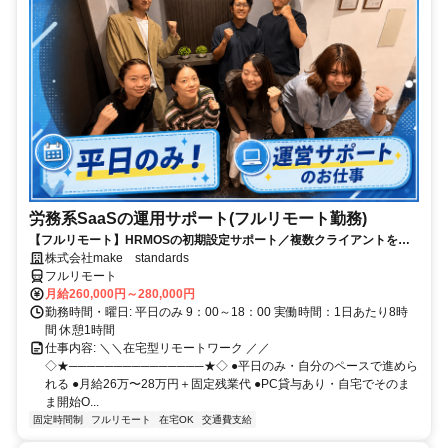
労務系SaaSの運用サポート(フルリモート勤務)
【フルリモート】HRMOSの初期設定サポート／複数クライアントを同
時進行／業務経験無しでもOK
株式会社make standards
フルリモート
月給260,000円～280,000円
勤務時間・曜日: 平日のみ 9：00～18：00 実働時間：1日あたり8時
間 休憩1時間
仕事内容: ＼＼在宅型リモートワーク ／／
◇★───────────────★◇ ●平日のみ・自分のペースで進めら
れる ●月給26万〜28万円＋固定残業代 ●PC貸与あり・自宅でそのま
ま開始O...
固定時間制
フルリモート
在宅OK
交通費支給