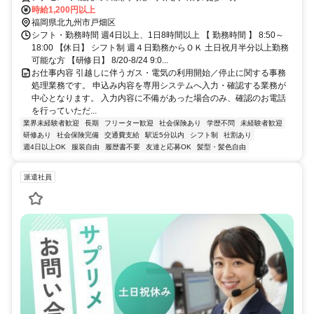
時給1,200円以上
福岡県北九州市戸畑区
シフト・勤務時間 週4日以上、1日8時間以上 【 勤務時間 】 8:50～
18:00 【休日】 シフト制 週４日勤務からＯＫ 土日祝月半分以上勤務
可能な方 【研修日】 8/20-8/24 9:0...
お仕事内容 引越しに伴うガス・電気の利用開始／停止に関する事務
処理業務です。 申込み内容を専用システムへ入力・確認する業務が
中心となります。 入力内容に不備があった場合のみ、確認のお電話
を行っていただ...
業界未経験者歓迎
長期
フリーター歓迎
社会保険あり
学歴不問
未経験者歓迎
研修あり
社会保険完備
交通費支給
駅近5分以内
シフト制
社割あり
週4日以上OK
服装自由
履歴書不要
友達と応募OK
髪型・髪色自由
派遣社員