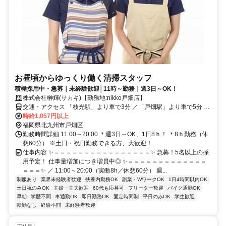
お昼頃からゆっくり働く清掃スタッフ
積極採用中・急募｜未経験歓迎│11時～勤務｜週3日～OK！
株式会社榊輝(サカキ)【勤務地:nikko戸畑店】
交通・アクセス 「枝光駅」より車で3分 ／「戸畑駅」より車で5分 ＊
車・バイク通勤OK
時給1,057円以上
福岡県北九州市戸畑区
勤務時間詳細 11:00～20:00 ＊週3日～OK、1日8ｈ！ ＊8ｈ勤務（休
憩60分） ※土日・祝日勤務できる方、大歓迎！
仕事内容 ✨＝＝＝＝＝＝＝＝＝＝＝＝＝＝＝＝✨ 急募！5名以上の採
用予定！ 仕事量増加につき増員中◎ ✨＝＝＝＝＝＝＝＝＝＝＝＝＝
＝＝＝✨ ／ 11:00～20:00（実働8h／休憩60分） 週...
制服あり
業界未経験者歓迎
扶養内勤務OK
副業・WワークOK
1日4時間以内OK
土日祝のみOK
主婦・主夫歓迎
60代も応募可
フリーター歓迎
バイク通勤OK
早朝
学歴不問
車通勤OK
即日勤務OK
固定時間制
平日のみOK
学生歓迎
転勤なし
経験不問
未経験者歓迎