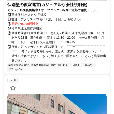
個別塾の教室運営(カジュアルな会社説明会)
カジュアル面談実施中！オープニング！福岡市近郊で開校ラッシュ
英進個別 パスカル 戸畑校
交通・アクセス バス停「沢見一丁目」から徒歩1分
月給270,000円以上
福岡県北九州市戸畑区
勤務時間詳細 実働時間：1日あたり7時間30分 平均勤務日数：1ヶ月
あたり22日 〈勤務時間〉 基本：13:30～22:00 〈モデル勤務例〉 月
曜日・祝日…定休日 火～金曜日……13:30～22...
仕事内容 ＼✨カジュアル面談開催！✨／ ￣￣V￣￣￣￣￣￣￣￣￣￣
￣￣ 「モノ」を売る毎日から、誰かの「未来」を創る毎日へ。 「一
過性の接客ではなく、もっと深く人生に関わりたい」という異業種出
身の方も...
業界未経験者歓迎
変形労働時間制
経験不問
駅ナカ
研修あり
賞与あり
ブランクOK
正社員