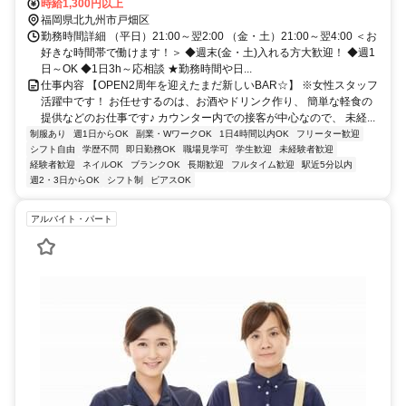
時給1,300円以上
福岡県北九州市戸畑区
勤務時間詳細 （平日）21:00～翌2:00 （金・土）21:00～翌4:00 ＜お
好きな時間帯で働けます！＞ ◆週末(金・土)入れる方大歓迎！ ◆週1
日～OK ◆1日3h～応相談 ★勤務時間や日...
仕事内容 【OPEN2周年を迎えたまだ新しいBAR☆】 ※女性スタッフ
活躍中です！ お任せするのは、お酒やドリンク作り、 簡単な軽食の
提供などのお仕事です♪ カウンター内での接客が中心なので、 未経...
制服あり
週1日からOK
副業・WワークOK
1日4時間以内OK
フリーター歓迎
シフト自由
学歴不問
即日勤務OK
職場見学可
学生歓迎
未経験者歓迎
経験者歓迎
ネイルOK
ブランクOK
長期歓迎
フルタイム歓迎
駅近5分以内
週2・3日からOK
シフト制
ピアスOK
アルバイト・パート