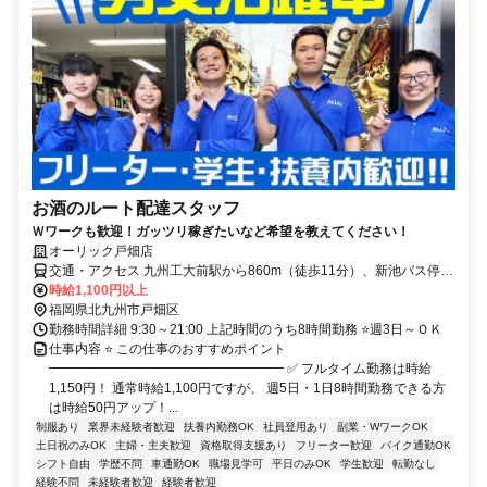
お酒のルート配達スタッフ
Ｗワークも歓迎！ガッツリ稼ぎたいなど希望を教えてください！
オーリック戸畑店
交通・アクセス 九州工大前駅から860m（徒歩11分）、新池バス停か
ら13m（徒歩1分）、戸畑駅から1km（徒歩13分）
時給1,100円以上
福岡県北九州市戸畑区
勤務時間詳細 9:30～21:00 上記時間のうち8時間勤務 ⭐週3日～ＯＫ
仕事内容 ⭐ この仕事のおすすめポイント
━━━━━━━━━━━━━━━━━━ ✅ フルタイム勤務は時給
1,150円！ 通常時給1,100円ですが、 週5日・1日8時間勤務できる方
は時給50円アップ！...
制服あり
業界未経験者歓迎
扶養内勤務OK
社員登用あり
副業・WワークOK
土日祝のみOK
主婦・主夫歓迎
資格取得支援あり
フリーター歓迎
バイク通勤OK
シフト自由
学歴不問
車通勤OK
職場見学可
平日のみOK
学生歓迎
転勤なし
経験不問
未経験者歓迎
経験者歓迎