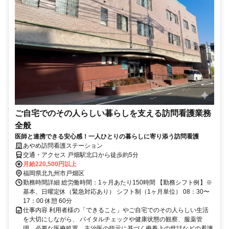
ご自宅でのその人らしい暮らしを支える訪問看護業務
全般
医師と連携できる安心感！一人ひとりの暮らしに寄り添う訪問看護
あやめ訪問看護ステーション
交通・アクセス 戸畑駅北口から徒歩約5分
月給220,500円以上
福岡県北九州市戸畑区
勤務時間詳細 総労働時間：1ヶ月あたり150時間 【勤務シフト例】※
基本、日曜定休（緊急対応あり） シフト制（1ヶ月単位） 08：30〜
17：00 休憩 60分
仕事内容 利用者様の「できること」やご自宅でのその人らしい生活
を大切にしながら、 バイタルチェックや健康状態の観察、服薬管
理、必要な医療処置、主治医の指示に基づく療養上の世話などの看護