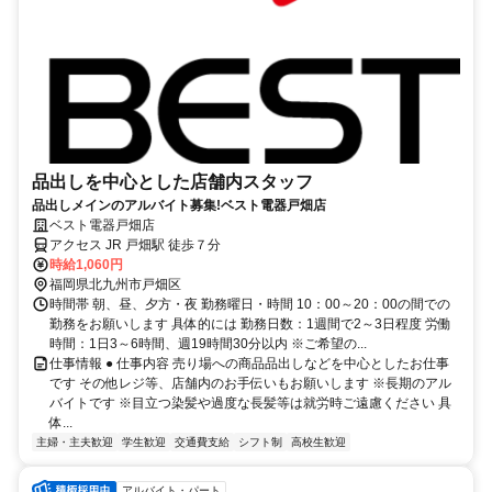
品出しを中心とした店舗内スタッフ
品出しメインのアルバイト募集!ベスト電器戸畑店
ベスト電器戸畑店
アクセス JR 戸畑駅 徒歩７分
時給1,060円
福岡県北九州市戸畑区
時間帯 朝、昼、夕方・夜 勤務曜日・時間 10：00～20：00の間での
勤務をお願いします 具体的には 勤務日数：1週間で2～3日程度 労働
時間：1日3～6時間、週19時間30分以内 ※ご希望の...
仕事情報 ● 仕事内容 売り場への商品品出しなどを中心としたお仕事
です その他レジ等、店舗内のお手伝いもお願いします ※長期のアル
バイトです ※目立つ染髪や過度な長髪等は就労時ご遠慮ください 具
体...
主婦・主夫歓迎
学生歓迎
交通費支給
シフト制
高校生歓迎
アルバイト・パート