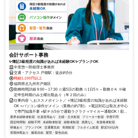
会計サポート事務
✨簿記3級程度の知識があれば未経験OK✨ブランクOK
中里惣一郎税理士事務所
交通・アクセス 戸畑駅：徒歩約5分
時給1,100円以上
福岡県北九州市戸畑区
勤務時間詳細 9:00～17:30 ☆週5日の勤務 ☆1日5ｈ～勤務ＯＫ ※確
定申告時期のみ土曜出勤あり（年２回のみ）
仕事内容 ＼おススメポイント／ ⭐簿記3級程度の知識があれば未経験
OK ⭐パソコン操作がメイン（業務の約7割） ⭐電話対応は取次ぎ中心
で専門知識不要 ⭐駅チカ5分で通勤ラクラク ⭐マイカー通勤OK！駐...
業界未経験者歓迎
社員登用あり
主婦・主夫歓迎
フリーター歓迎
学歴不問
固定時間制
経験不問
未経験者歓迎
経験者歓迎
残業なし
有資格者歓迎
研修あり
ブランクOK
交通費支給
長期歓迎
フルタイム歓迎
駅近5分以内
長期休暇あり
服装自由
髪型・髪色自由