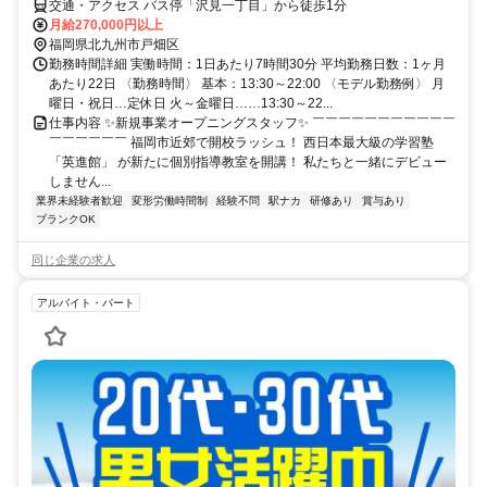
交通・アクセス バス停「沢見一丁目」から徒歩1分
月給270,000円以上
福岡県北九州市戸畑区
勤務時間詳細 実働時間：1日あたり7時間30分 平均勤務日数：1ヶ月
あたり22日 〈勤務時間〉 基本：13:30～22:00 〈モデル勤務例〉 月
曜日・祝日…定休日 火～金曜日……13:30～22...
仕事内容 ✨新規事業オープニングスタッフ✨ ￣￣￣￣￣￣￣￣￣￣￣
￣￣￣￣￣￣ 福岡市近郊で開校ラッシュ！ 西日本最大級の学習塾
「英進館」 が新たに個別指導教室を開講！ 私たちと一緒にデビュー
しません...
業界未経験者歓迎
変形労働時間制
経験不問
駅ナカ
研修あり
賞与あり
ブランクOK
同じ企業の求人
アルバイト・パート