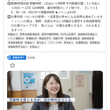
勤務時間詳細 実働時間：1日あたり8時間 平均勤務日数：1ヶ月あた
り20日 〜 22日 1日8時間、週40時間のシフト制です。 【シフト】
6：30～19：00の中で実働8時間 ★メインは9:00...
仕事内容 ✨ホンキの採用✨ ＜従業員が幸せになる採用を進めています
＞ いこいの里は、福岡・佐賀を中心に16施設を運営する地域密着型
の介護グループです。 私たちは「介護を必要とする人、それを支え
るすべて...
制服あり
業界未経験者歓迎
変形労働時間制
60代も応募可
資格取得支援あり
バイク通勤OK
車通勤OK
職場見学可
経験不問
未経験者歓迎
経験者歓迎
有資格者歓迎
研修あり
賞与あり
ブランクOK
育休あり
交通費支給
長期歓迎
資格取得手当あり
社割あり
正社員