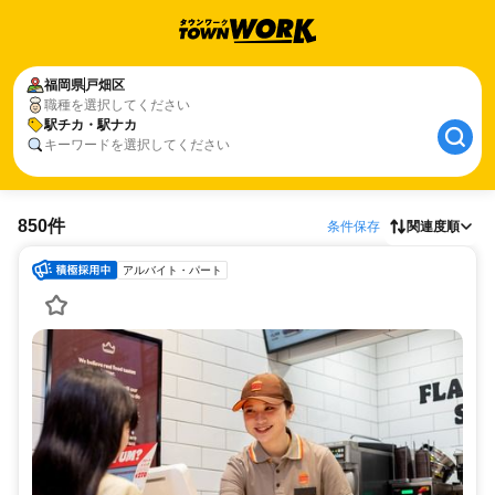
福岡県
戸畑区
職種を選択してください
駅チカ・駅ナカ
キーワードを選択してください
850件
条件保存
関連度順
アルバイト・パート