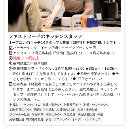
ファストフードのキッチンスタッフ
オープニング(キッチン)スタッフ大募集！26年9月下旬OPEN！シフト提
出は２週間ごと！
バーガーキング イオン戸畑ショッピングセンター店
アクセス ＪＲ鹿児島本線 戸畑南口徒歩約1分、ＪＲ鹿児島本線 九州
工大前徒歩約28分、ＪＲ鹿児島本線 枝光徒歩約32分 JR戸畑駅 徒歩1
時給1,150円以上
分
福岡県北九州市戸畑区
勤務時間 シフトサイクル：2週間 9:00～22:00 ★週2日～・1日3h～
OK！ 例えばこんな働き方もできますよ♪ ◆学校の授業終わりに ◆子
どもが学校にでてから帰ってくるまで ◆1日手が空いてい...
仕事内容 未経験者でも安心して働けるマニュアルや研修が充実して
います！まずはお気軽にご応募ください。 主な業務は、キッチンス
タッフ（調理担当）として、ハンバーガーの調理（パティの焼成、バ
ンズの準備、ト...
制服あり
ランチタイム
扶養内勤務OK
社員登用あり
副業・WワークOK
1日4時間以内OK
隔週シフト提出
土日祝のみOK
主婦・主夫歓迎
フリーター歓迎
学歴不問
平日のみOK
学生歓迎
未経験者歓迎
午前
経験者歓迎
有資格者歓迎
夕方
ブランクOK
オープニングスタッフ