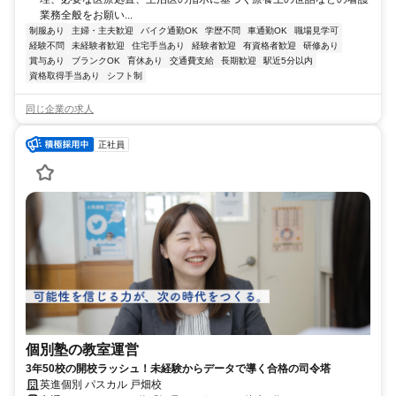
業務全般をお願い...
制服あり
主婦・主夫歓迎
バイク通勤OK
学歴不問
車通勤OK
職場見学可
経験不問
未経験者歓迎
住宅手当あり
経験者歓迎
有資格者歓迎
研修あり
賞与あり
ブランクOK
育休あり
交通費支給
長期歓迎
駅近5分以内
資格取得手当あり
シフト制
同じ企業の求人
正社員
個別塾の教室運営
3年50校の開校ラッシュ！未経験からデータで導く合格の司令塔
英進個別 パスカル 戸畑校