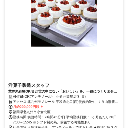
洋菓子製造スタッフ
業界未経験OK/まだ世の中にない「おいしい」を、一緒につくりません
か？
ANTENOR(アンテノール) 小倉井筒屋店(社員)
アクセス 北九州モノレール 平和通北口(西)徒歩約5分、ＪＲ山陽新幹
線/ＪＲ東海道新幹線 小倉（福岡県）小倉城口徒歩約8分、ＪＲ鹿児島
月給200,000円以上
本線 小倉（福岡県）小倉城口徒歩約8分 各線小倉駅からすぐ
福岡県北九州市小倉北区
勤務時間 実働時間：7時間45分/日 平均勤務日数：1ヶ月あたり20日
7:00～15:45 ※シフト制の為、前後する可能性あり
仕事内容 人気洋菓子店「アンテノール」でのお仕事 ★職場は駅スグ