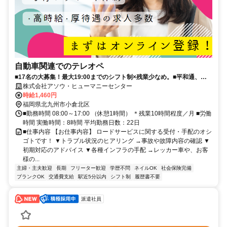
自動車関連でのテレオペ
■17名の大募集！最大19:00までのシフト制×残業少なめ。■平和通、小
倉駅チカ＆施設充実の過ごしやすいオフィス。ネイル・髪色自由でオシ
株式会社アソウ・ヒューマニーセンター
ゴト中も自分らしく♪■同期と一緒に研修を受けて心強くスタートできま
時給1,460円
す！基礎からじっくり学べるため、ブランクがある方も安心。
福岡県北九州市小倉北区
■勤務時間 08:00～17:00 （休憩1時間） ＊残業10時間程度／月 ■労働
時間 実働時間：8時間 平均勤務日数：22日
■仕事内容 【お仕事内容】 ロードサービスに関する受付・手配のオシ
ゴトです！ ▼トラブル状況のヒアリング →事故や故障内容の確認 ▼
初期対応のアドバイス ▼各種インフラの手配 →レッカー車や、お客
様の...
主婦・主夫歓迎
長期
フリーター歓迎
学歴不問
ネイルOK
社会保険完備
ブランクOK
交通費支給
駅近5分以内
シフト制
履歴書不要
派遣社員