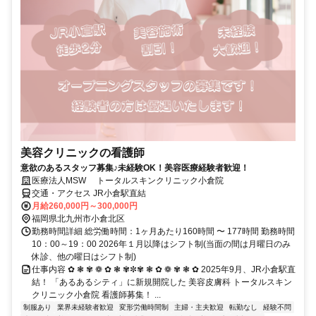
美容クリニックの看護師
意欲のあるスタッフ募集♪未経験OK！美容医療経験者歓迎！
医療法人MSW トータルスキンクリニック小倉院
交通・アクセス JR小倉駅直結
月給260,000円～300,000円
福岡県北九州市小倉北区
勤務時間詳細 総労働時間：1ヶ月あたり160時間 〜 177時間 勤務時間
10：00～19：00 2026年１月以降はシフト制(当面の間は月曜日のみ
休診、他の曜日はシフト制)
仕事内容 ✿ ❃ ✾ ❁ ✿ ❃ ✾✼✾ ❃ ✿ ❁ ✾ ❃ ✿ 2025年9月、JR小倉駅直
結！ 「あるあるシティ」に新規開院した 美容皮膚科 トータルスキン
クリニック小倉院 看護師募集！ ...
制服あり
業界未経験者歓迎
変形労働時間制
主婦・主夫歓迎
転勤なし
経験不問