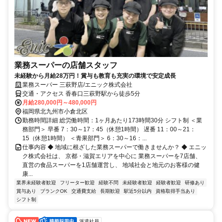
業務スーパーの店舗スタッフ
未経験から月給28万円！賞与も教育も充実の環境で安定成長
業務スーパー 三萩野店/エニック株式会社
交通・アクセス 香春口三萩野駅から徒歩5分
月給280,000円～480,000円
福岡県北九州市小倉北区
勤務時間詳細 総労働時間：1ヶ月あたり173時間30分 シフト制 ＜業
務部門＞ 早番 7：30～17：45（休憩1時間） 遅番 11：00～21：
15（休憩1時間） ＜青果部門＞ 6：30～16：...
仕事内容 ◆ 地域に根ざした業務スーパーで働きませんか？ ◆ エニッ
ク株式会社は、 京都・滋賀エリアを中心に 業務スーパーを7店舗、
直営の食品スーパーを1店舗運営し、 地域社会と地元のお客様の健
康...
業界未経験者歓迎
フリーター歓迎
経験不問
未経験者歓迎
経験者歓迎
研修あり
賞与あり
ブランクOK
交通費支給
長期歓迎
駅近5分以内
資格取得手当あり
シフト制
派遣社員