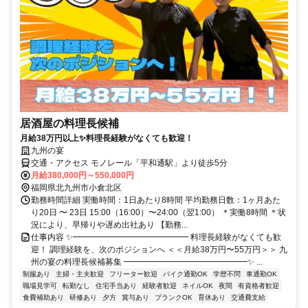
居酒屋の料理長候補
月給38万円以上✨料理長経験がなくても歓迎！
九州の宴
交通・アクセス モノレール「平和通駅」より徒歩5分
月給380,000円～550,000円
福岡県北九州市小倉北区
勤務時間詳細 実働時間：1日あたり8時間 平均勤務日数：1ヶ月あた
り20日 〜 23日 15:00（16:00）〜24:00（翌1:00） ＊実働8時間 ＊状
況により、早帰りや遅め出社あり 【勤務...
仕事内容 ✨━━━━━━━━━━━━━━ 料理長経験がなくても歓
迎！ 調理経験を、次のポジションへ ＜＜月給38万円〜55万円＞＞ 九
州の宴の料理長候補募集 ━━━━━━━━━━━━━━━✨ ...
制服あり
主婦・主夫歓迎
フリーター歓迎
バイク通勤OK
学歴不問
車通勤OK
職場見学可
転勤なし
住宅手当あり
経験者歓迎
ネイルOK
夜間
有資格者歓迎
食費補助あり
研修あり
夕方
賞与あり
ブランクOK
育休あり
交通費支給