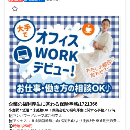
企業の福利厚生に関わる保険事務/1721366
小倉駅＊派遣＊未経験OK！保険会社で福利厚生に関する事務／17時台
退社／開始日：2026/08/24
マンパワーグループ北九州支店
アクセス ＪＲ山陽新幹線小倉(福岡県)駅より徒歩8分 ※通勤交通費支
給あり(規定による)★17時台迄
時給1,250円