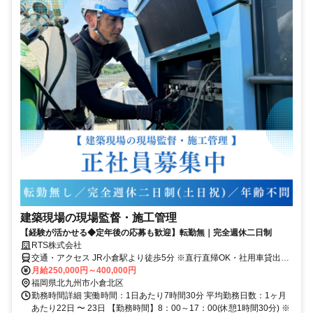
建築現場の現場監督・施工管理
【経験が活かせる◆定年後の応募も歓迎】転勤無｜完全週休二日制
RTS株式会社
交通・アクセス JR小倉駅より徒歩5分 ※直行直帰OK・社用車貸出あ
り
月給250,000円～400,000円
福岡県北九州市小倉北区
勤務時間詳細 実働時間：1日あたり7時間30分 平均勤務日数：1ヶ月
あたり22日 〜 23日 【勤務時間】8：00～17：00(休憩1時間30分) ※