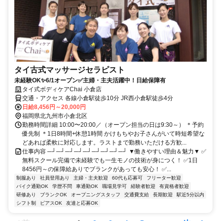
タイ古式マッサージセラピスト
未経験OK✨6/1オープン✅主婦・主夫活躍中！日給保障有
タイ式ボディケアChai 小倉店
交通・アクセス 各線小倉駅徒歩10分 JR西小倉駅徒歩4分
日給8,456円～20,000円
福岡県北九州市小倉北区
勤務時間詳細 10:00〜20:00／（オープン担当の日は9:30～） ＊予約
優先制 ＊1日8時間+休憩1時間 かけもちやお子さんがいて時短希望な
どあれば柔軟に対応します。ラストまで勤務いただける方歓...
仕事内容 ─┘─┘─┘─┘─┘─┘─┘─┘─┘ ▼働きやすい理由＆魅力▼ ✅
無料スクール完備で未経験でも一生モノの技術が身につく！ ✅1日
8456円～の保障給ありでブランクがあっても安心！ ✅...
制服あり
社員登用あり
主婦・主夫歓迎
60代も応募可
フリーター歓迎
バイク通勤OK
学歴不問
車通勤OK
職場見学可
経験者歓迎
有資格者歓迎
研修あり
ブランクOK
オープニングスタッフ
交通費支給
長期歓迎
駅近5分以内
シフト制
ピアスOK
友達と応募OK