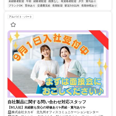
未経験者歓迎
午前
経験者歓迎
残業なし
有資格者歓迎
夕方
賞与あり
ブランクOK
育休あり
交通費支給
長期歓迎
駅近5分以内
長期休暇あり
アルバイト・パート
自社製品に関する問い合わせ対応スタッフ
【9/1入社】未経験も安心の研修あり✨昇給・賞与あり✨
株式会社タカギ 北九州オフィスコミュニケーションセンター