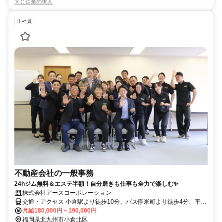
同じ企業の求人
正社員
不動産会社の一般事務
24hジム無料＆エステ半額！自分磨きも仕事も全力で楽しむ✨
株式会社アースコーポレーション
交通・アクセス 小倉駅より徒歩10分、バス停米町より徒歩4分、平和
通り駅より徒歩5分
月給180,000円～190,000円
福岡県北九州市小倉北区