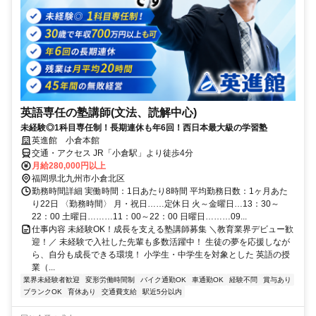
英語専任の塾講師(文法、読解中心)
未経験◎1科目専任制！長期連休も年6回！西日本最大級の学習塾
英進館 小倉本館
交通・アクセス JR「小倉駅」より徒歩4分
月給280,000円以上
福岡県北九州市小倉北区
勤務時間詳細 実働時間：1日あたり8時間 平均勤務日数：1ヶ月あた
り22日 〈勤務時間〉 月・祝日……定休日 火～金曜日…13：30～
22：00 土曜日………11：00～22：00 日曜日………09...
仕事内容 未経験OK！成長を支える塾講師募集 ＼教育業界デビュー歓
迎！／ 未経験で入社した先輩も多数活躍中！ 生徒の夢を応援しなが
ら、自分も成長できる環境！ 小学生・中学生を対象とした 英語の授
業（...
業界未経験者歓迎
変形労働時間制
バイク通勤OK
車通勤OK
経験不問
賞与あり
ブランクOK
育休あり
交通費支給
駅近5分以内