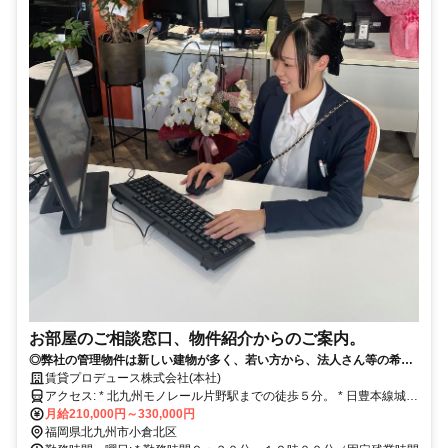
お部屋のご相談窓口、物件紹介からのご案内。
◎弊社の管理物件は新しい建物が多く、若い方から、法人さん等の希望
者が多いマンションです。
賃貸プロデュース株式会社(本社)
アクセス: * 北九州モノレール片野駅までの徒歩５分。 * 日豊本線城野
駅まで徒歩１４分。
月給210,000円～330,000円
福岡県北九州市小倉北区