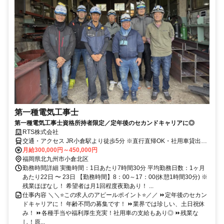
第一種電気工事士
第一種電気工事士資格所持者限定／定年後のセカンドキャリアに◎
RTS株式会社
交通・アクセス JR小倉駅より徒歩5分 ※直行直帰OK・社用車貸出あ
り
月給300,000円～450,000円
福岡県北九州市小倉北区
勤務時間詳細 実働時間：1日あたり7時間30分 平均勤務日数：1ヶ月
あたり22日 〜 23日 【勤務時間】8：00～17：00(休憩1時間30分) ※
残業ほぼなし！ 希望者は月1回程度夜勤あり！ ...
仕事内容 ＼＼⭐この求人のアピールポイント⭐／／ ⏩定年後のセカン
ドキャリアに！ 年齢不問の募集です！ ⏩業界では珍しい、土日祝休
み！ ⏩各種手当や福利厚生充実！社用車の支給もあり◎ ⏩残業な
し！原...