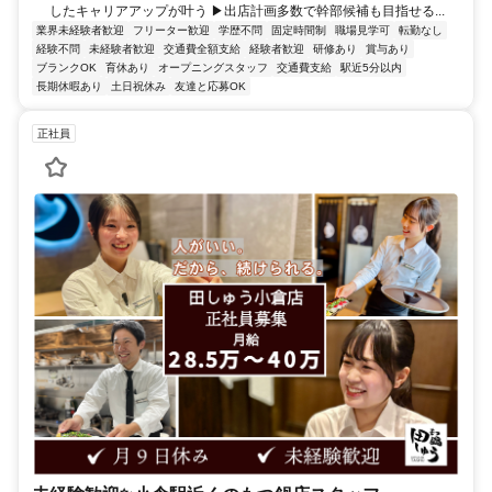
したキャリアアップが叶う ▶出店計画多数で幹部候補も目指せる...
業界未経験者歓迎
フリーター歓迎
学歴不問
固定時間制
職場見学可
転勤なし
経験不問
未経験者歓迎
交通費全額支給
経験者歓迎
研修あり
賞与あり
ブランクOK
育休あり
オープニングスタッフ
交通費支給
駅近5分以内
長期休暇あり
土日祝休み
友達と応募OK
正社員