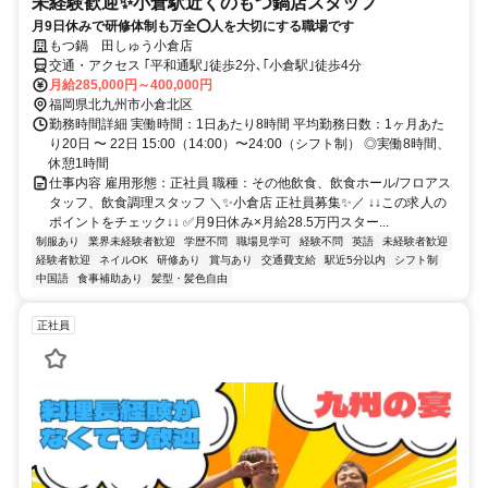
未経験歓迎✨小倉駅近くのもつ鍋店スタッフ
月9日休みで研修体制も万全⭕️人を大切にする職場です
もつ鍋 田しゅう小倉店
交通・アクセス ｢平和通駅｣徒歩2分､｢小倉駅｣徒歩4分
月給285,000円～400,000円
福岡県北九州市小倉北区
勤務時間詳細 実働時間：1日あたり8時間 平均勤務日数：1ヶ月あた
り20日 〜 22日 15:00（14:00）〜24:00（シフト制） ◎実働8時間、
休憩1時間
仕事内容 雇用形態：正社員 職種：その他飲食、飲食ホール/フロアス
タッフ、飲食調理スタッフ ＼✨小倉店 正社員募集✨／ ↓↓この求人の
ポイントをチェック↓↓ ✅月9日休み×月給28.5万円スター...
制服あり
業界未経験者歓迎
学歴不問
職場見学可
経験不問
英語
未経験者歓迎
経験者歓迎
ネイルOK
研修あり
賞与あり
交通費支給
駅近5分以内
シフト制
中国語
食事補助あり
髪型・髪色自由
正社員