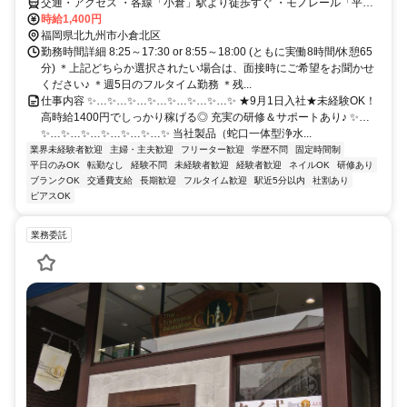
交通・アクセス ・各線「小倉」駅より徒歩すぐ ・モノレール「平和
通」駅より徒歩すぐ
時給1,400円
福岡県北九州市小倉北区
勤務時間詳細 8:25～17:30 or 8:55～18:00 (ともに実働8時間/休憩65
分) ＊上記どちらか選択されたい場合は、面接時にご希望をお聞かせ
ください♪ ＊週5日のフルタイム勤務 ＊残...
仕事内容 ✨…✨…✨…✨…✨…✨…✨…✨ ★9月1日入社★未経験OK！
高時給1400円でしっかり稼げる◎ 充実の研修＆サポートあり♪ ✨…
✨…✨…✨…✨…✨…✨…✨ 当社製品（蛇口一体型浄水...
業界未経験者歓迎
主婦・主夫歓迎
フリーター歓迎
学歴不問
固定時間制
平日のみOK
転勤なし
経験不問
未経験者歓迎
経験者歓迎
ネイルOK
研修あり
ブランクOK
交通費支給
長期歓迎
フルタイム歓迎
駅近5分以内
社割あり
ピアスOK
業務委託