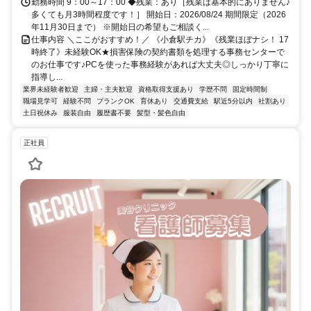
勤務時間 9：00～17：00 ◆残業：あり［残業は基本的にありません♪
多くても月3時間程度です！］ 開始日：2026/08/24 期間限定（2026
年11月30日まで） ※開始日の希望もご相談く...
仕事内容 ＼ここがおすすめ！／ 《小倉駅チカ》《残業ほぼナシ！ 17
時終了》未経験OK★損害保険の契約書類を処理する事務センターで
のお仕事です♪PCを使った事務経験があれば大丈夫◎しっかり丁寧に
指導し...
業界未経験者歓迎
主婦・主夫歓迎
資格取得支援あり
学歴不問
固定時間制
職場見学可
経験不問
ブランクOK
育休あり
交通費支給
駅近5分以内
社割あり
土日祝休み
服装自由
履歴書不要
髪型・髪色自由
正社員