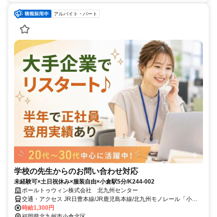
アルバイト・パート
学校の先生からのお問い合わせ対応
未経験可×土日祝休み×服装自由×小倉駅5分/K244-002
ポールトゥウィン株式会社 北九州センター
交通・アクセス JR日豊本線/JR鹿児島本線/北九州モノレール「小倉
駅」より徒歩5分
時給1,300円
福岡県北九州市小倉北区