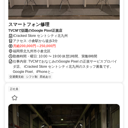
スマートフォン修理
TVCMで話題のGoogle Pixel正規店
iCracked Store セントシティ北九州
アクセス: 小倉駅から徒歩3分
月給200,000円～250,000円
福岡県北九州市小倉北区
勤務時間・曜日: 10:00 〜 19:00 休憩1時間、実働8時間
仕事内容: TVCMでおなじみのGoogle Pixel の正規サービスプロバイ
ダ店、 iCracked Store セントシティ北九州のスタッフ募集です。
Google Pixel、iPhoneと...
交通費支給
シフト制
昇給あり
正社員