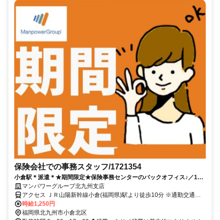
保険会社での事務スタッフ/1721354
小倉駅＊派遣＊★期間限定★保険事務センターのバックオフィス♪／17
時台退社／開始日：2026/08/24
マンパワーグループ北九州支店
アクセス ＪＲ山陽新幹線小倉(福岡県)駅より徒歩10分 ※通勤交通費
支給あり(規定による)★17時台迄 ★駅5分以内
時給1,250円
福岡県北九州市小倉北区