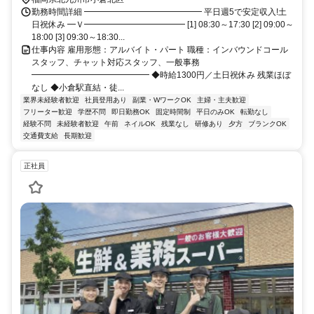
勤務時間詳細 ━━━━━━━━━━━━━━ 平日週5で安定収入!土
日祝休み ━Ｖ━━━━━━━━━━━━ [1] 08:30～17:30 [2] 09:00～
18:00 [3] 09:30～18:30...
仕事内容 雇用形態：アルバイト・パート 職種：インバウンドコール
スタッフ、チャット対応スタッフ、一般事務
━━━━━━━━━━━━━━ ◆時給1300円／土日祝休み 残業ほぼ
なし ◆小倉駅直結・徒...
業界未経験者歓迎
社員登用あり
副業・WワークOK
主婦・主夫歓迎
フリーター歓迎
学歴不問
即日勤務OK
固定時間制
平日のみOK
転勤なし
経験不問
未経験者歓迎
午前
ネイルOK
残業なし
研修あり
夕方
ブランクOK
交通費支給
長期歓迎
正社員