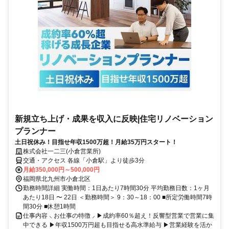
新規立ち上げ・成果を収入に反映|住宅リノベーション
プランナー
土日祝休み！目指せ年収1500万超！月給35万円スタート！
株式会社一二三(小倉営業所)
交通・アクセス 各線「小倉駅」より徒歩3分
月給350,000円～500,000円
福岡県北九州市小倉北区
勤務時間詳細 実働時間：1日あたり7時間30分 平均勤務日数：1ヶ月
あたり18日 〜 22日 ＜勤務時間＞ 9：30～18：00 ■所定労働時間7時
間30分 ■休憩1時間
仕事内容 ⸜ お仕事の特徴 ⸝ ▶成約率60％超え！反響型営業で営業に集
中できる ▶年収1500万円超も目指せる高水準給与 ▶営業経験を活か