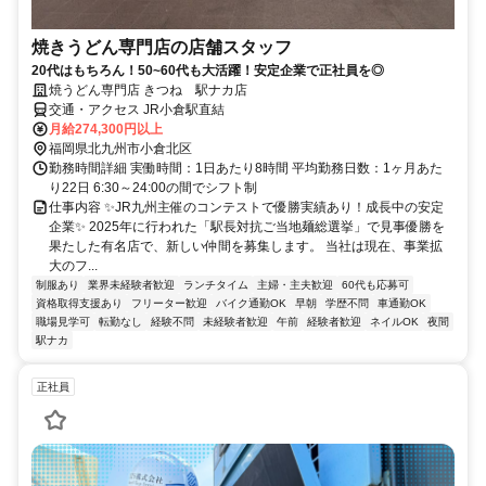
焼きうどん専門店の店舗スタッフ
20代はもちろん！50~60代も大活躍！安定企業で正社員を◎
焼うどん専門店 きつね 駅ナカ店
交通・アクセス JR小倉駅直結
月給274,300円以上
福岡県北九州市小倉北区
勤務時間詳細 実働時間：1日あたり8時間 平均勤務日数：1ヶ月あた
り22日 6:30～24:00の間でシフト制
仕事内容 ✨JR九州主催のコンテストで優勝実績あり！成長中の安定
企業✨ 2025年に行われた「駅長対抗ご当地麺総選挙」で見事優勝を
果たした有名店で、新しい仲間を募集します。 当社は現在、事業拡
大のフ...
制服あり
業界未経験者歓迎
ランチタイム
主婦・主夫歓迎
60代も応募可
資格取得支援あり
フリーター歓迎
バイク通勤OK
早朝
学歴不問
車通勤OK
職場見学可
転勤なし
経験不問
未経験者歓迎
午前
経験者歓迎
ネイルOK
夜間
駅ナカ
正社員