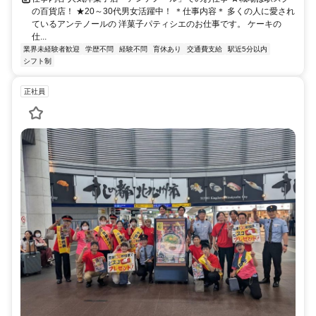
の百貨店！ ★20～30代男女活躍中！ ＊仕事内容＊ 多くの人に愛され
ているアンテノールの 洋菓子パティシエのお仕事です。 ケーキの
仕...
業界未経験者歓迎
学歴不問
経験不問
育休あり
交通費支給
駅近5分以内
シフト制
正社員