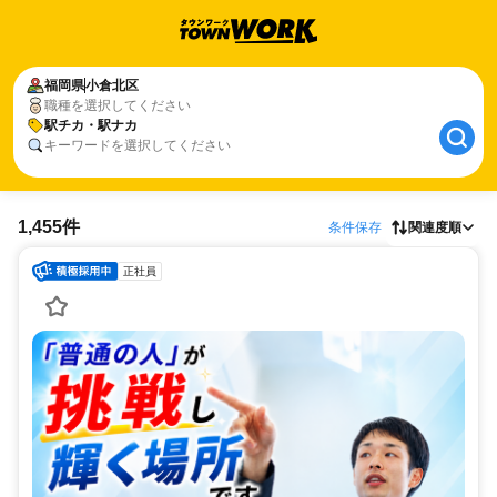
福岡県
小倉北区
職種を選択してください
駅チカ・駅ナカ
キーワードを選択してください
1,455件
条件保存
関連度順
正社員