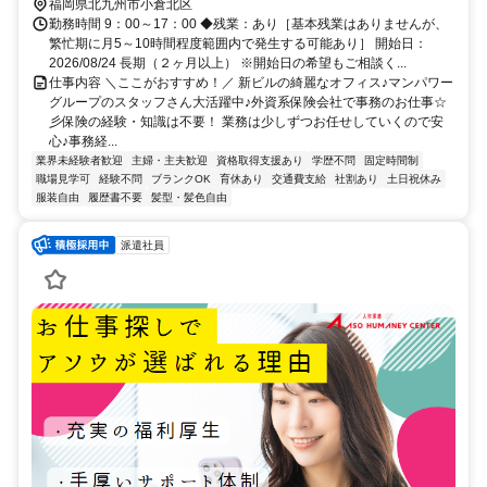
福岡県北九州市小倉北区
勤務時間 9：00～17：00 ◆残業：あり［基本残業はありませんが、
繁忙期に月5～10時間程度範囲内で発生する可能あり］ 開始日：
2026/08/24 長期（２ヶ月以上） ※開始日の希望もご相談く...
仕事内容 ＼ここがおすすめ！／ 新ビルの綺麗なオフィス♪マンパワー
グループのスタッフさん大活躍中♪外資系保険会社で事務のお仕事☆
彡保険の経験・知識は不要！ 業務は少しずつお任せしていくので安
心♪事務経...
業界未経験者歓迎
主婦・主夫歓迎
資格取得支援あり
学歴不問
固定時間制
職場見学可
経験不問
ブランクOK
育休あり
交通費支給
社割あり
土日祝休み
服装自由
履歴書不要
髪型・髪色自由
派遣社員