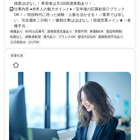
残業ほぼなし！ 希望者は月1回程度夜勤あり！ ...
仕事内容 ●本求人の魅力ポイント● ✅定年後の応募歓迎◎ブランク
OK！ ✅現役時代に培った経験・人脈を活かせる！ ✅業界では珍し
い、完全週休二日制！ ✅書類仕事はほぼなし！現場営業メイン★ ✅各
種手当...
制服あり
60代も応募可
資格取得支援あり
学歴不問
車通勤OK
固定時間制
転勤なし
経験者歓迎
賞与あり
ブランクOK
駅近5分以内
資格取得手当あり
土日祝休み
ひげOK
派遣社員