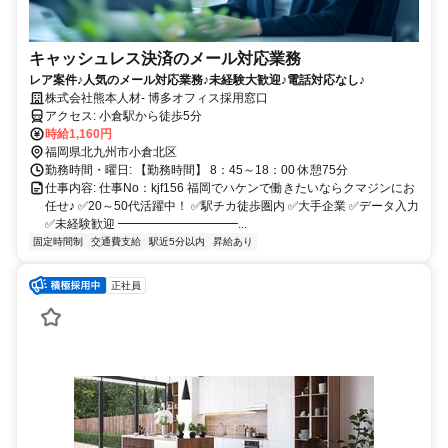
キャッシュレス決済のメール対応業務
レア案件♪人気のメール対応業務♪未経験大歓迎♪電話対応なし♪
株式会社熊本人材- 博多オフィス採用窓口
アクセス: 小倉駅から徒歩5分
時給1,160円
福岡県北九州市小倉北区
勤務時間・曜日: 【勤務時間】 8：45～18：00 休憩75分
仕事内容: 仕事No：kjf156 福岡でハケンで働きたいならクマジンにお
任せ♪ ✅20～50代活躍中！ ✅駅チカ徒歩圏内 ✅大手企業 ✅データ入力
✅未経験歓迎 ━━━━━━━━━━...
固定時間制
交通費支給
駅近5分以内
昇給あり
正社員