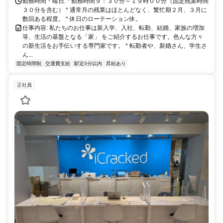
勤務時間・曜日: * 勤務時間９：３０分～１９時００分（固定残業時間
３０分を含む） * 通常月の残業はほとんどなく、繁忙期２月、３月に
数回ある程度。 * 休日のローテーション休。
仕事内容: 私たちのお仕事は新入学、入社、転勤、結婚、家族の増加
等、生活の基盤となる「家」 をご紹介するお仕事です。色んな方々
の新生活をお手伝いする専門家です。 * 転勤者や、新婚さん、学生さ
ん...
固定時間制
交通費支給
駅近5分以内
昇給あり
正社員