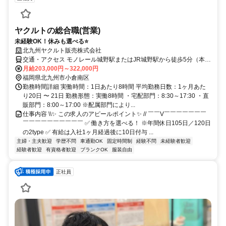
ヤクルトの総合職(営業)
未経験OK！休みも選べる⭐️
北九州ヤクルト販売株式会社
交通・アクセス モノレール城野駅またはJR城野駅から徒歩5分（本
社）
月給203,000円～322,000円
福岡県北九州市小倉南区
勤務時間詳細 実働時間：1日あたり8時間 平均勤務日数：1ヶ月あた
り20日 〜 21日 勤務形態：実働8時間 ・宅配部門：8:30～17:30 ・直
販部門：8:00～17:00 ※配属部門により...
仕事内容 \\✨ この求人のアピールポイント✨ // ￣￣V￣￣￣￣￣￣￣
￣￣￣￣￣￣￣￣￣￣ ✅ 働き方を選べる！ ※年間休日105日／120日
の2type ✅ 有給は入社1ヶ月経過後に10日付与 ...
主婦・主夫歓迎
学歴不問
車通勤OK
固定時間制
経験不問
未経験者歓迎
経験者歓迎
有資格者歓迎
ブランクOK
服装自由
正社員