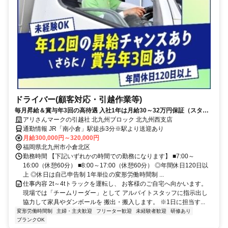
ドライバー(顧客対応・引越作業等)
毎月昇給＆賞与年3回の高待遇 入社1年は月給30～32万円保証（スター
トダッシュ支援制度）
アリさんマークの引越社 北九州ブロック 北九州西支店
通勤情報 JR「南小倉」駅徒歩3分※駅より送迎あり
月給300,000円～320,000円
福岡県北九州市小倉北区
勤務時間 【下記いずれかの時間での勤務になります】 ■7:00～
16:00（休憩60分） ■8:00～17:00（休憩60分） ◎年間休日120日以
上 ◎休日は自己申告制 1年単位の変形労働時間制 ...
仕事内容 2t～4tトラックを運転し、 お客様のご自宅へ向かいます。
現場では「チームリーダー」として アルバイトスタッフに指示出し
協力して家具やダンボールを 搬出・搬入します。 ※1日に担当す...
変形労働時間制
主婦・主夫歓迎
フリーター歓迎
未経験者歓迎
研修あり
ブランクOK