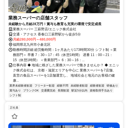
業務スーパーの店舗スタッフ
未経験から月給28万円！賞与も教育も充実の環境で安定成長
業務スーパー 三萩野店/エニック株式会社
交通・アクセス 香春口三萩野駅から徒歩5分
月給280,000円～480,000円
福岡県北九州市小倉北区
勤務時間詳細 総労働時間：1ヶ月あたり173時間30分 シフト制 ＜業
務部門＞ 早番 7：30～17：45（休憩1時間） 遅番 11：00～21：
15（休憩1時間） ＜青果部門＞ 6：30～16：...
仕事内容 ◆ 地域に根ざした業務スーパーで働きませんか？ ◆ エニッ
ク株式会社は、 京都・滋賀エリアを中心に 業務スーパーを7店舗、
直営の食品スーパーを1店舗運営し、 地域社会と地元のお客様の健
康...
業界未経験者歓迎
フリーター歓迎
経験不問
未経験者歓迎
経験者歓迎
研修あり
賞与あり
ブランクOK
交通費支給
長期歓迎
駅近5分以内
資格取得手当あり
シフト制
正社員