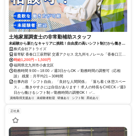
土地家屋調査士の非常勤補助スタッフ
未経験から新たなキャリアに挑戦！自由度の高いシフト制だから働きや
すい
株式会社アトライズ
最寄駅 香春口三萩野駅 交通アクセス 北九州モノレール「香春口三萩
野駅」より徒歩5分
時給1,200円～1,500円
福岡県北九州市小倉北区
勤務時間 9:00～18:00 ✓週3日からOK ✓勤務時間の調整可（応相
談） 残業：月平均21～30時間
仕事内容 「シフト自由」 「良好な人間関係」 「落ち着く休憩スペー
ス」 …働きやすさには自信があります！ 求人の特長をCHECK ✅週3
日から働けるシフト制 ✅勤務時間の調整OK！ ✅...
資格取得支援あり
未経験者歓迎
研修あり
シフト制
昇給あり
正社員