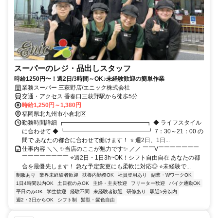
スーパーのレジ・品出しスタッフ
時給1250円〜！週2日/3時間～OK♪未経験歓迎の簡単作業
業務スーパー 三萩野店/エニック株式会社
交通・アクセス 香春口三萩野駅から徒歩5分
時給1,250円～1,380円
福岡県北九州市小倉北区
勤務時間詳細 ┏━━━━━━━━━━━━━━┓ ◆ ライフスタイル
に合わせて ◆ ┗━━━━━━━━━━━━━━┛ 7：30～21：00 の
間で あなたの都合に合わせて働けます！ ⭐ 週2日、1日...
仕事内容 ＼＼ ✨当店のここが魅力です✨ ／／ ￣￣V￣￣￣￣￣￣￣
￣￣￣￣￣￣￣￣ ⭐週2日・1日3h~OK！シフト自由自在 あなたの都
合を最優先します！ 急な予定変更にも柔軟に対応◎ ⭐未経験で...
制服あり
業界未経験者歓迎
扶養内勤務OK
社員登用あり
副業・WワークOK
1日4時間以内OK
土日祝のみOK
主婦・主夫歓迎
フリーター歓迎
バイク通勤OK
平日のみOK
学生歓迎
経験不問
未経験者歓迎
研修あり
駅近5分以内
週2・3日からOK
シフト制
髪型・髪色自由