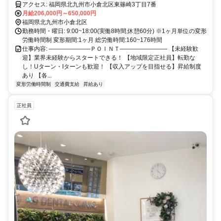
実
アクセス: 福岡県北九州市小倉北区東篠崎3丁目7番
月給206,000円～650,000円
福岡県北九州市小倉北区
勤務時間・曜日: 9:00~18:00(実働8時間,休憩60分) ※1ヶ月単位の変形
労働時間制 変形期間:1ヶ月 総労働時間:160~176時間
仕事内容: ―――――――ＰＯＩＮＴ―――――――― 【未経験歓
迎】業界未経験からスタートできる！ 【地域限定正社員】転勤な
し！Uターン・Iターンも歓迎！ 【収入アップを目指せる】昇給制度
あり 【各...
変形労働時間制
交通費支給
昇給あり
正社員