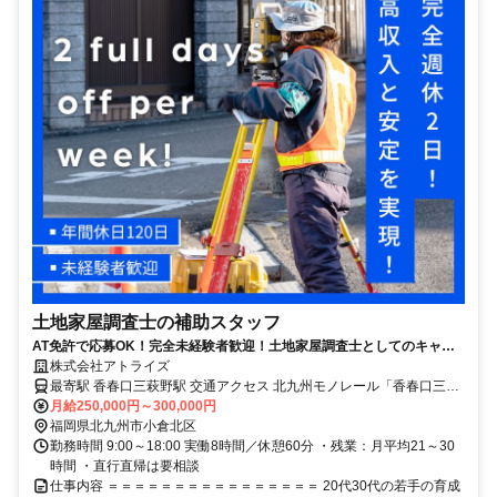
土地家屋調査士の補助スタッフ
AT免許で応募OK！完全未経験者歓迎！土地家屋調査士としてのキャリ
ア形成を目指せる
株式会社アトライズ
最寄駅 香春口三萩野駅 交通アクセス 北九州モノレール「香春口三萩
野駅」より徒歩5分
月給250,000円～300,000円
福岡県北九州市小倉北区
勤務時間 9:00～18:00 実働8時間／休憩60分 ・残業：月平均21～30
時間 ・直行直帰は要相談
仕事内容 ＝＝＝＝＝＝＝＝＝＝＝＝＝＝＝＝ 20代30代の若手の育成