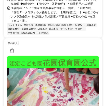
り20日 ◆8時30分～17時30分（休憩60分） ＊残業月平均12時間
仕事内容 インフラ整備や公共事業に関わる「測量」「図面作成」
「管理データ作成」をお任せします。 【具体的には…】 ■官公庁やイ
ンフラ系企業向けの測量／現地調査／写真撮影 ■図面の作成・修正
（ガス・電...
ランチタイム
学歴不問
車通勤OK
固定時間制
職場見学可
転勤なし
経験不問
経験者歓迎
有資格者歓迎
研修あり
賞与あり
ブランクOK
育休あり
交通費支給
駅近5分以内
土日祝休み
契約社員