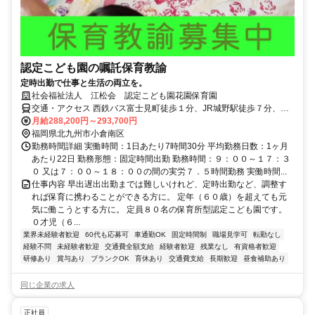
認定こども園の嘱託保育教諭
定時出勤で仕事と生活の両立を。
社会福祉法人 江松会 認定こども園花園保育園
交通・アクセス 西鉄バス富士見町徒歩１分、JR城野駅徒歩７分、モ
ノレール城野駅徒歩７分
月給288,200円～293,700円
福岡県北九州市小倉南区
勤務時間詳細 実働時間：1日あたり7時間30分 平均勤務日数：1ヶ月
あたり22日 勤務形態：固定時間出勤 勤務時間：９：００～１７：３
０ 又は７：００～１８：００の間の実労７．５時間勤務 実働時間...
仕事内容 早出遅出出勤までは難しいけれど、定時出勤など、調整す
れば保育に携わることができる方に。 定年（６０歳）を超えても元
気に働こうとする方に。 定員８０名の保育所型認定こども園です。
０才児（６...
業界未経験者歓迎
60代も応募可
車通勤OK
固定時間制
職場見学可
転勤なし
経験不問
未経験者歓迎
交通費全額支給
経験者歓迎
残業なし
有資格者歓迎
研修あり
賞与あり
ブランクOK
育休あり
交通費支給
長期歓迎
昼食補助あり
同じ企業の求人
正社員