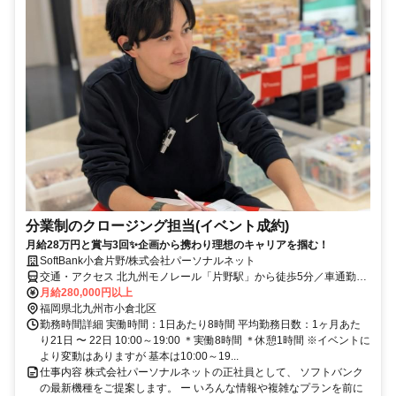
分業制のクロージング担当(イベント成約)
月給28万円と賞与3回✨企画から携わり理想のキャリアを掴む！
SoftBank小倉片野/株式会社パーソナルネット
交通・アクセス 北九州モノレール「片野駅」から徒歩5分／車通勤可
能（専用駐車場あり）
月給280,000円以上
福岡県北九州市小倉北区
勤務時間詳細 実働時間：1日あたり8時間 平均勤務日数：1ヶ月あた
り21日 〜 22日 10:00～19:00 ＊実働8時間 ＊休憩1時間 ※イベントに
より変動はありますが 基本は10:00～19...
仕事内容 株式会社パーソナルネットの正社員として、 ソフトバンク
の最新機種をご提案します。 ー いろんな情報や複雑なプランを前に