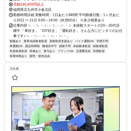
月給240,000円以上
福岡県北九州市小倉北区
勤務時間詳細 実働時間：1日あたり8時間 平均勤務日数：1ヶ月あた
り20日 〜 21日 9:00～18:00（休憩60分） ※多少残業あり
仕事内容 ✨.・.✨.・.✨.・.✨.・.✨.・.✨ 未経験スタートの20～30代活
躍中 「車好き」「DIY好き」「運転好き」 そんな方にピッタリのお仕
事です♪ ✨.・.✨.・.✨.・.✨.・.✨.・...
制服あり
業界未経験者歓迎
資格取得支援あり
バイク通勤OK
学歴不問
車通勤OK
固定時間制
職場見学可
経験不問
未経験者歓迎
経験者歓迎
有資格者歓迎
研修あり
賞与あり
ブランクOK
交通費支給
長期歓迎
長期休暇あり
髪型・髪色自由
正社員