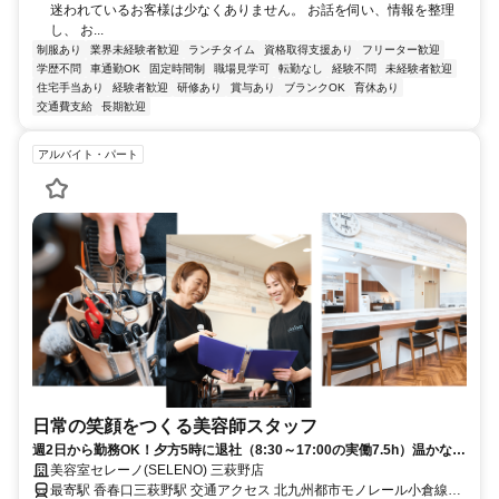
迷われているお客様は少なくありません。 お話を伺い、情報を整理
し、 お...
制服あり
業界未経験者歓迎
ランチタイム
資格取得支援あり
フリーター歓迎
学歴不問
車通勤OK
固定時間制
職場見学可
転勤なし
経験不問
未経験者歓迎
住宅手当あり
経験者歓迎
研修あり
賞与あり
ブランクOK
育休あり
交通費支給
長期歓迎
アルバイト・パート
日常の笑顔をつくる美容師スタッフ
週2日から勤務OK！夕方5時に退社（8:30～17:00の実働7.5h）温かな人
間関係が魅力
美容室セレーノ(SELENO) 三萩野店
最寄駅 香春口三萩野駅 交通アクセス 北九州都市モノレール小倉線