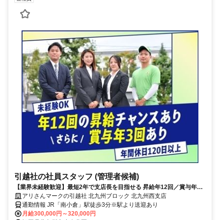
引越社の社員スタッフ (管理者候補)
【業界未経験歓迎】最短2年で支店長を目指せる 昇給年12回／賞与年3
回／その他手当など大手ならではの福利厚生多数あり
アリさんマークの引越社 北九州ブロック 北九州西支店
通勤情報 JR「南小倉」駅徒歩3分※駅より送迎あり
月給300,000円～320,000円