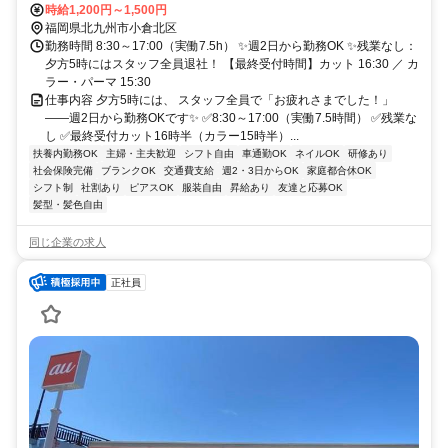
「香春口三萩野駅」より徒歩1分 ※ご本人の希望に応じて、他店舗の
時給1,200円～1,500円
配属も可（歯科大前店・城野店・門司下二十町店・曽根店）
福岡県北九州市小倉北区
勤務時間 8:30～17:00（実働7.5h） ✨週2日から勤務OK ✨残業なし：
夕方5時にはスタッフ全員退社！ 【最終受付時間】カット 16:30 ／ カ
ラー・パーマ 15:30
仕事内容 夕方5時には、 スタッフ全員で「お疲れさまでした！」
――週2日から勤務OKです✨ ✅8:30～17:00（実働7.5時間） ✅残業な
し ✅最終受付カット16時半（カラー15時半）...
扶養内勤務OK
主婦・主夫歓迎
シフト自由
車通勤OK
ネイルOK
研修あり
社会保険完備
ブランクOK
交通費支給
週2・3日からOK
家庭都合休OK
シフト制
社割あり
ピアスOK
服装自由
昇給あり
友達と応募OK
髪型・髪色自由
同じ企業の求人
正社員