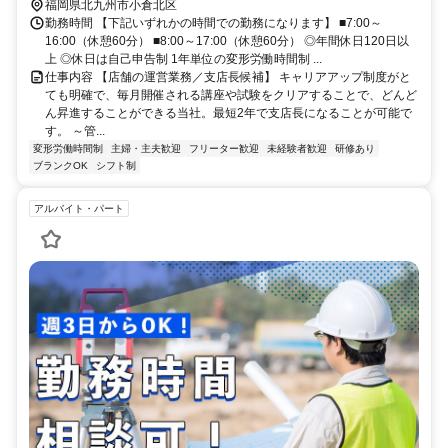
福岡県北九州市小倉北区
勤務時間 【下記いずれかの時間での勤務になります】 ■7:00～
16:00（休憩60分） ■8:00～17:00（休憩60分） ◎年間休日120日以
上 ◎休日は自己申告制 1年単位の変形労働時間制 ...
仕事内容 【店舗の運営業務／支店長候補】 キャリアアップ制度がと
ても明確で、毎月開催される講座や試験をクリアすることで、どんど
ん昇進することができる当社。最短2年で支店長になることが可能で
す。 ～管...
変形労働時間制
主婦・主夫歓迎
フリーター歓迎
未経験者歓迎
研修あり
ブランクOK
シフト制
アルバイト・パート