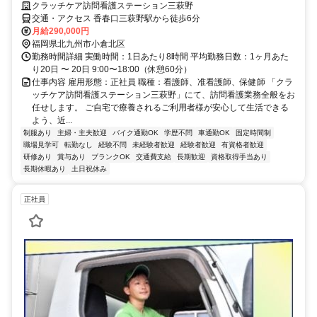
クラッチケア訪問看護ステーション三萩野
交通・アクセス 香春口三萩野駅から徒歩6分
月給290,000円
福岡県北九州市小倉北区
勤務時間詳細 実働時間：1日あたり8時間 平均勤務日数：1ヶ月あた
り20日 〜 20日 9:00〜18:00（休憩60分）
仕事内容 雇用形態：正社員 職種：看護師、准看護師、保健師 「クラ
ッチケア訪問看護ステーション三萩野」にて、訪問看護業務全般をお
任せします。 ご自宅で療養されるご利用者様が安心して生活できる
よう、近...
制服あり
主婦・主夫歓迎
バイク通勤OK
学歴不問
車通勤OK
固定時間制
職場見学可
転勤なし
経験不問
未経験者歓迎
経験者歓迎
有資格者歓迎
研修あり
賞与あり
ブランクOK
交通費支給
長期歓迎
資格取得手当あり
長期休暇あり
土日祝休み
正社員