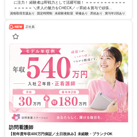
に注力！ 経験者は即戦力として活躍可能！ ＝＝＝＝＝＝＝＝＝＝＝
＝＝＝＝＝ ＼求人の魅力をCHECK／ ✅昇給＆賞与で頑張...
資格取得支援あり
固定時間制
未経験者歓迎
研修あり
昇給あり
賞与年2回あり
正社員
訪問看護師
【初年度年収400万円保証／土日祝休み】未経験・ブランクOK