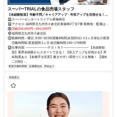
スーパーTRIALの食品売場スタッフ
【未経験歓迎】年齢不問／キャリアアップ・年収アップを目指せる！／
小売業等の経験が活かせる／週休二日制／昇給・賞与あり／福利厚生充
スーパーセンタートライアル東篠崎店
実
アクセス: 福岡県北九州市小倉北区東篠崎3丁目7番 勤務地：配属は所
在地の都道府県 ※初任地は最寄りの店舗又は希望エリアを優先し配
月給206,000円～650,000円
属します。 ※エリア内勤務または全国勤務いずれか希望を選択でき
福岡県北九州市小倉北区
ます。
勤務時間・曜日: 9:00~18:00(実働8時間,休憩60分) ※1ヶ月単位の変形
労働時間制 変形期間:1ヶ月 総労働時間:160~176時間
仕事内容: ―――――――ＰＯＩＮＴ―――――――― 【未経験歓
迎】業界未経験からスタートできる！ 【収入アップを目指せる】昇
給制度あり 【各種手当充実】働きやすい環境づくりを整備！ 【週休
二日制】...
変形労働時間制
交通費支給
昇給あり
業務委託