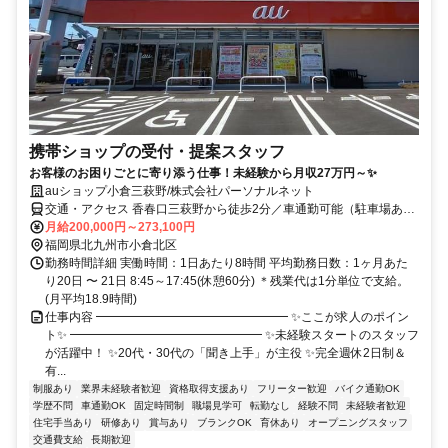
携帯ショップの受付・提案スタッフ
お客様のお困りごとに寄り添う仕事！未経験から月収27万円～✨
auショップ小倉三萩野/株式会社パーソナルネット
交通・アクセス 香春口三萩野から徒歩2分／車通勤可能（駐車場あ
り）
月給200,000円～273,100円
福岡県北九州市小倉北区
勤務時間詳細 実働時間：1日あたり8時間 平均勤務日数：1ヶ月あた
り20日 〜 21日 8:45～17:45(休憩60分) ＊残業代は1分単位で支給。
(月平均18.9時間)
仕事内容 ━━━━━━━━━━━━━━━━ ✨ここが求人のポイン
ト✨ ━━━━━━━━━━━━━━━━ ✨未経験スタートのスタッフ
が活躍中！ ✨20代・30代の「聞き上手」が主役 ✨完全週休2日制＆
有...
制服あり
業界未経験者歓迎
資格取得支援あり
フリーター歓迎
バイク通勤OK
学歴不問
車通勤OK
固定時間制
職場見学可
転勤なし
経験不問
未経験者歓迎
住宅手当あり
研修あり
賞与あり
ブランクOK
育休あり
オープニングスタッフ
交通費支給
長期歓迎