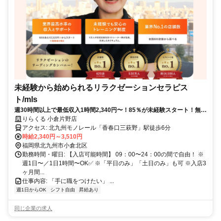
未経験から始められるリラクゼーションセラピス
ト/mls
週30時間以上で最低収入1時間2,340円〜！85％が未経験スタート！無料
トレで一生モノの技術を習得✅好きな時間に収入を得られます⏰【福岡
りらくる 小倉片野店
県北九州市小倉北区片野】
アクセス: 北九州モノレール「香春口三萩野」駅徒歩6分
時給2,340円～3,510円
福岡県北九州市小倉北区
勤務時間・曜日: 【入店可能時間】 09：00〜24：00の間で自由！ ※
週1日〜／1日1時間〜OK✅ ※「平日のみ」「土日のみ」も可 ※入店3
ヶ月間...
仕事内容: 「手に職をつけたい」 ...
週1日からOK
シフト自由
昇給あり
同じ企業の求人