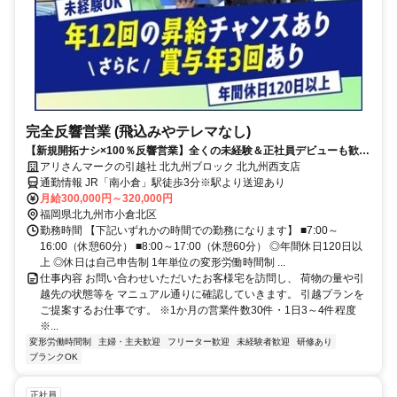
完全反響営業 (飛込みやテレマなし)
【新規開拓ナシ×100％反響営業】全くの未経験＆正社員デビューも歓迎
毎月昇給あり／賞与年3回／その他手当充実
アリさんマークの引越社 北九州ブロック 北九州西支店
通勤情報 JR「南小倉」駅徒歩3分※駅より送迎あり
月給300,000円～320,000円
福岡県北九州市小倉北区
勤務時間 【下記いずれかの時間での勤務になります】 ■7:00～
16:00（休憩60分） ■8:00～17:00（休憩60分） ◎年間休日120日以
上 ◎休日は自己申告制 1年単位の変形労働時間制 ...
仕事内容 お問い合わせいただいたお客様宅を訪問し、 荷物の量や引
越先の状態等を マニュアル通りに確認していきます。 引越プランを
ご提案するお仕事です。 ※1か月の営業件数30件・1日3～4件程度
※...
変形労働時間制
主婦・主夫歓迎
フリーター歓迎
未経験者歓迎
研修あり
ブランクOK
正社員