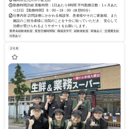
福岡県北九州市小倉北区
勤務時間詳細 実働時間：1日あたり8時間 平均勤務日数：1ヶ月あた
り22日 【勤務時間】 9：00～18：00（休憩60分）
仕事内容 訪問診療にかかわる相談等、患者様やそのご家族様、また
施設のご担当者様に当院のことを十分に知っていただき、 安心して
治療が受けられるようサポートをお願いします。
業界未経験者歓迎
変形労働時間制
職場見学可
経験者歓迎
研修あり
交通費支給
社割あり
正社員