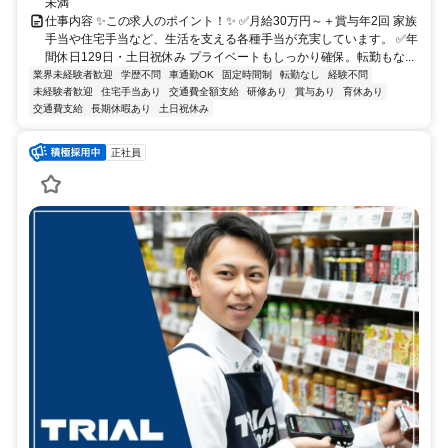
未満
仕事内容 ✨この求人のポイント！✨ ✅月給30万円～＋賞与年2回 家族
手当や住宅手当など、生活を支える各種手当が充実しています。 ✅年
間休日129日・土日祝休み プライベートもしっかり確保。転勤もな...
業界未経験者歓迎
学歴不問
車通勤OK
固定時間制
転勤なし
経験不問
未経験者歓迎
住宅手当あり
交通費全額支給
研修あり
賞与あり
育休あり
交通費支給
長期休暇あり
土日祝休み
正社員