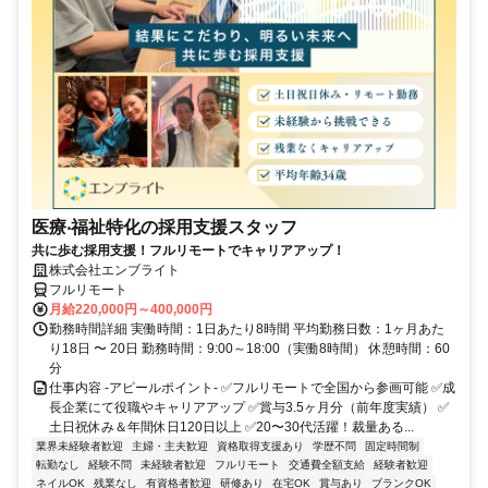
医療‧福祉特化の採用支援スタッフ
共に歩む採用支援！フルリモートでキャリアアップ！
株式会社エンブライト
フルリモート
月給220,000円～400,000円
勤務時間詳細 実働時間：1日あたり8時間 平均勤務日数：1ヶ月あた
り18日 〜 20日 勤務時間：9:00～18:00（実働8時間） 休憩時間：60
分
仕事内容 -アピールポイント- ✅フルリモートで全国から参画可能 ✅成
長企業にて役職やキャリアアップ ✅賞与3.5ヶ月分（前年度実績） ✅
土日祝休み＆年間休日120日以上 ✅20〜30代活躍！裁量ある...
業界未経験者歓迎
主婦・主夫歓迎
資格取得支援あり
学歴不問
固定時間制
転勤なし
経験不問
未経験者歓迎
フルリモート
交通費全額支給
経験者歓迎
ネイルOK
残業なし
有資格者歓迎
研修あり
在宅OK
賞与あり
ブランクOK