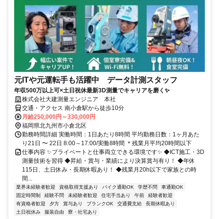
元ITや元運転手も活躍中 データ計測スタッフ
年収500万以上可×土日祝休最新3D測量でキャリアを磨く✨
株式会社大建測量エンジニア 本社
交通・アクセス 南小倉駅から徒歩10分
月給250,000円～330,000円
福岡県北九州市小倉北区
勤務時間詳細 実働時間：1日あたり8時間 平均勤務日数：1ヶ月あた
り21日 〜 22日 8:00～17:00/実働8時間 ＊残業月平均20時間以下
仕事内容 ✨プライベートと仕事両立できる環境です✨ ◆ICT施工・3D
測量技術を習得 ◆昇給・賞与・業績により決算賞与有り！ ◆年休
115日、土日休み・長期休暇あり！ ◆残業月20h以下で家族との時
間...
業界未経験者歓迎
資格取得支援あり
バイク通勤OK
学歴不問
車通勤OK
固定時間制
経験不問
未経験者歓迎
住宅手当あり
午前
経験者歓迎
有資格者歓迎
夕方
賞与あり
ブランクOK
交通費支給
長期休暇あり
土日祝休み
服装自由
寮・社宅あり