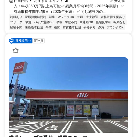
仕事内容 ◤ おすすめポイント ◢ ￣￣￣￣￣￣￣￣￣￣￣ ✅ 安定収
入！年収360万円以上も可能 ✅ 残業月平均3時間（2025年実績） ✅
有給取得年間平均9日（2025年実績） ✅ 同じ施設内の...
制服あり
変形労働時間制
副業・WワークOK
主婦・主夫歓迎
資格取得支援あり
フリーター歓迎
バイク通勤OK
早朝
学歴不問
車通勤OK
職場見学可
転勤なし
経験不問
未経験者歓迎
午前
夜間
有資格者歓迎
研修あり
夕方
ブランクOK
正社員