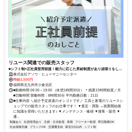
リユース関連での販売スタッフ
■シフト制×正社員登用前提！能力に応じた昇給制度があり頑張りをしっ
かり還元◎モチベーションもアップ■ウレシイ高時給×残業20H以内！月
株式会社アソウ・ヒューマニーセンター
給25万円以上しっかり稼いで安定収入が目指せます■駅チカ×バス停ス
時給1,500円
グ！制服貸与で朝の服装選びもラクラク♪資格取得支援など将来のキャリ
福岡県北九州市小倉北区
ア形成を支える制度も充実
■勤務時間 09:30～19:00 （休憩1時間30分） ＊残業15時間程度／月
■労働時間 実働時間：8時間30分 平均勤務日数：21日
■仕事内容 ＼紹介予定派遣のオシゴトです／ 工具と家電のリユースシ
ョップでの販売スタッフのお仕事です！ ▼査定・買取 →就業開始後
に知識を習得いただきます♪ ▼メンテナンス・修繕 ▼接客・販売 ▼
通...
制服あり
社員登用あり
主婦・主夫歓迎
長期
フリーター歓迎
即日勤務OK
社会保険完備
ブランクOK
交通費支給
駅近5分以内
シフト制