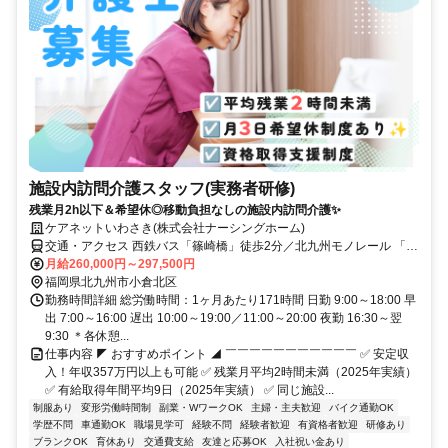
施設内訪問介護スタッフ(実務者研修)
残業月2h以下＆希望休◎移動負担なしの施設内訪問介護✨
ケアネットいわさき(株式会社ナーシングホーム)
交通・アクセス 西鉄バス「篠崎橋」徒歩2分／北九州モノレール 「城
野駅」 徒歩15分
月給260,000円～297,500円
福岡県北九州市小倉北区
勤務時間詳細 総労働時間：1ヶ月あたり171時間 日勤 9:00～18:00 早
出 7:00～16:00 遅出 10:00～19:00／11:00～20:00 夜勤 16:30～翌
9:30 ＊各休憩...
仕事内容 ◤ おすすめポイント ◢ ￣￣￣￣￣￣￣￣￣￣￣ ✅ 安定収
入！年収357万円以上も可能 ✅ 残業月平均2時間未満（2025年実績）
✅ 有給取得年間平均9日（2025年実績） ✅ 同じ施設...
制服あり
変形労働時間制
副業・WワークOK
主婦・主夫歓迎
バイク通勤OK
学歴不問
車通勤OK
職場見学可
経験不問
経験者歓迎
有資格者歓迎
研修あり
ブランクOK
育休あり
交通費支給
友達と応募OK
入社祝い金あり