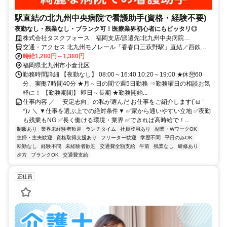
駅直結の北九州中央病院で看護助手(資格・経験不要)
夜勤なし・残業なし・ブランク可！医療業界初心者にもピッタリ◎
株式会社タスクフォース 福岡支店/派遣先:北九州中央病院
(20260306_649)
交通・アクセス 北九州モノレール「香春口三萩野駅」直結／西鉄バ
ス三萩野バス停下車 徒歩3分／JR「小倉駅」より徒歩20分
時給1,280円～1,380円
福岡県北九州市小倉北区
勤務時間詳細 【夜勤なし】 08:00～16:40 10:20～19:00 ★休憩60
分、実働7時間40分 ★月～日の間で週5日勤務 ⇒勤務曜日の相談お気
軽に！ 【勤務期間】 即日～長期 ★勤務開始...
仕事内容 ／ 「安定志向」の私が選んだ お仕事をご紹介します(´ω｀
*)♪ ＼ ▼仕事を選ぶ上での絶対条件▼ ✅家から通いやすい立地 ✅夜勤
も残業もNG ✅長く働ける環境・業界 ✅できれば高時給で！...
制服あり
業界未経験者歓迎
ランチタイム
社員登用あり
副業・WワークOK
主婦・主夫歓迎
資格取得支援あり
フリーター歓迎
学歴不問
平日のみOK
転勤なし
経験不問
未経験者歓迎
交通費全額支給
午前
残業なし
研修あり
夕方
ブランクOK
交通費支給
正社員