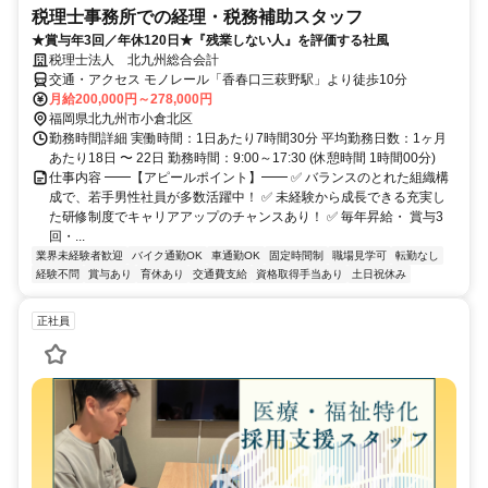
税理士事務所での経理・税務補助スタッフ
★賞与年3回／年休120日★『残業しない人』を評価する社風
税理士法人 北九州総合会計
交通・アクセス モノレール「香春口三萩野駅」より徒歩10分
月給200,000円～278,000円
福岡県北九州市小倉北区
勤務時間詳細 実働時間：1日あたり7時間30分 平均勤務日数：1ヶ月
あたり18日 〜 22日 勤務時間：9:00～17:30 (休憩時間 1時間00分)
仕事内容 ━━【アピールポイント】━━ ✅ バランスのとれた組織構
成で、若手男性社員が多数活躍中！ ✅ 未経験から成長できる充実し
た研修制度でキャリアアップのチャンスあり！ ✅ 毎年昇給・ 賞与3
回・...
業界未経験者歓迎
バイク通勤OK
車通勤OK
固定時間制
職場見学可
転勤なし
経験不問
賞与あり
育休あり
交通費支給
資格取得手当あり
土日祝休み
正社員