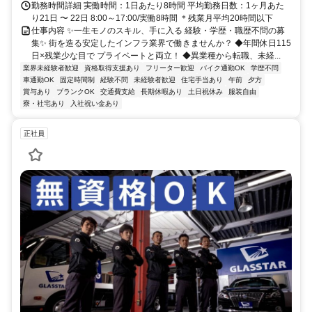
勤務時間詳細 実働時間：1日あたり8時間 平均勤務日数：1ヶ月あた
り21日 〜 22日 8:00～17:00/実働8時間 ＊残業月平均20時間以下
仕事内容 ✨一生モノのスキル、手に入る 経験・学歴・職歴不問の募
集✨ 街を造る安定したインフラ業界で働きませんか？ ◆年間休日115
日×残業少な目で プライベートと両立！ ◆異業種から転職、未経...
業界未経験者歓迎
資格取得支援あり
フリーター歓迎
バイク通勤OK
学歴不問
車通勤OK
固定時間制
経験不問
未経験者歓迎
住宅手当あり
午前
夕方
賞与あり
ブランクOK
交通費支給
長期休暇あり
土日祝休み
服装自由
寮・社宅あり
入社祝い金あり
正社員