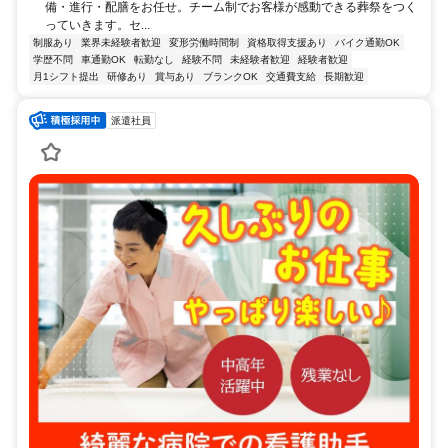
備・進行・配膳をお任せ。チーム制でお客様が感動できる葬祭をつく
っていきます。セ...
制服あり
業界未経験者歓迎
変形労働時間制
資格取得支援あり
バイク通勤OK
学歴不問
車通勤OK
転勤なし
経験不問
未経験者歓迎
経験者歓迎
月1シフト提出
研修あり
賞与あり
ブランクOK
交通費支給
長期歓迎
派遣社員