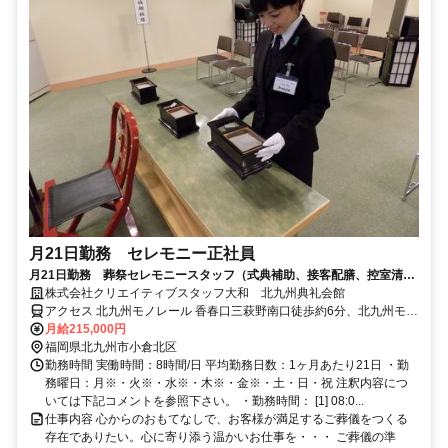
月21日勤務 セレモニー正社員
月21日勤務 葬祭セレモニースタッフ（式典補助、接客配膳、控室清
掃）
株式会社クリエイティブスタッフ大和 北九州典礼会館
アクセス 北九州モノレール 香春口三萩野南口徒歩約6分、北九州モノ
レール 旦過徒歩約11分、北九州モノレール 平和通南口(東)徒歩約14
月給215,000円
分
福岡県北九州市小倉北区
勤務時間 実働時間：8時間/日 平均勤務日数：1ヶ月あたり21日 ・勤
務曜日：月※・火※・水※・木※・金※・土・日・祝 注釈内容につ
いては下記コメントを参照下さい。 ・勤務時間： [1] 08:0...
仕事内容 心からのおもてなしで、お客様が満足するご葬儀をつくる
存在でありたい。心に寄り添う温かいお仕事を・・・ ご葬儀の準