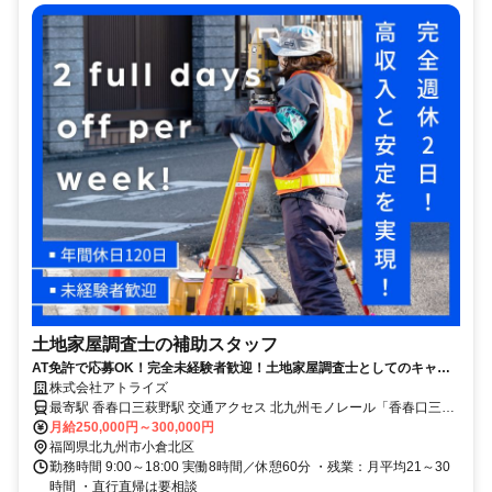
土地家屋調査士の補助スタッフ
AT免許で応募OK！完全未経験者歓迎！土地家屋調査士としてのキャリ
ア形成を目指せる
株式会社アトライズ
最寄駅 香春口三萩野駅 交通アクセス 北九州モノレール「香春口三萩
野駅」より徒歩5分
月給250,000円～300,000円
福岡県北九州市小倉北区
勤務時間 9:00～18:00 実働8時間／休憩60分 ・残業：月平均21～30
時間 ・直行直帰は要相談