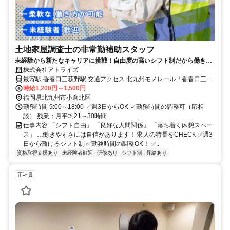
土地家屋調査士の非常勤補助スタッフ
未経験から新たなキャリアに挑戦！自由度の高いシフト制だから働きや
すい
株式会社アトライズ
最寄駅 香春口三萩野駅 交通アクセス 北九州モノレール「香春口三萩
野駅」より徒歩5分
時給1,200円～1,500円
福岡県北九州市小倉北区
勤務時間 9:00～18:00 ✓週3日からOK ✓勤務時間の調整可（応相
談） 残業：月平均21～30時間
仕事内容 「シフト自由」 「良好な人間関係」 「落ち着く休憩スペー
ス」 …働きやすさには自信があります！ 求人の特長をCHECK ✅週3
日から働けるシフト制 ✅勤務時間の調整OK！ ✅...
資格取得支援あり
未経験者歓迎
研修あり
シフト制
昇給あり
正社員