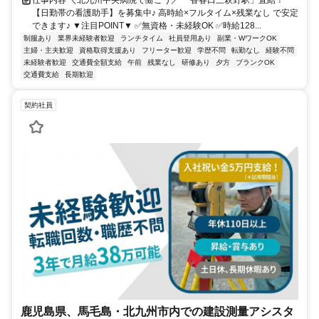
仕事内容 ＼北九州中央病院で働こう／ 「香春口三萩野駅」直結！
【日勤帯の看護助手】を募集中♪ 高時給×フルタイム×残業なし で安定
できます♪ ▼注目POINT▼ ✅無資格・未経験OK ✅時給128...
制服あり
業界未経験者歓迎
ランチタイム
社員登用あり
副業・WワークOK
主婦・主夫歓迎
資格取得支援あり
フリーター歓迎
学歴不問
転勤なし
経験不問
未経験者歓迎
交通費全額支給
午前
残業なし
研修あり
夕方
ブランクOK
交通費支給
長期歓迎
契約社員
鹿児島県、馬毛島・北九州市内での建設測量アシスタ