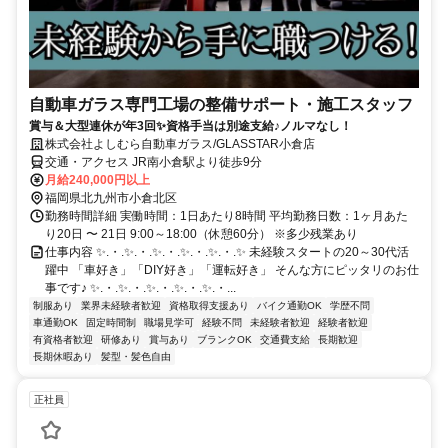
自動車ガラス専門工場の整備サポート・施工スタッフ
賞与＆大型連休が年3回✨資格手当は別途支給♪ノルマなし！
株式会社よしむら自動車ガラス/GLASSTAR小倉店
交通・アクセス JR南小倉駅より徒歩9分
月給240,000円以上
福岡県北九州市小倉北区
勤務時間詳細 実働時間：1日あたり8時間 平均勤務日数：1ヶ月あた
り20日 〜 21日 9:00～18:00（休憩60分） ※多少残業あり
仕事内容 ✨.・.✨.・.✨.・.✨.・.✨.・.✨ 未経験スタートの20～30代活
躍中 「車好き」「DIY好き」「運転好き」 そんな方にピッタリのお仕
事です♪ ✨.・.✨.・.✨.・.✨.・.✨.・...
制服あり
業界未経験者歓迎
資格取得支援あり
バイク通勤OK
学歴不問
車通勤OK
固定時間制
職場見学可
経験不問
未経験者歓迎
経験者歓迎
有資格者歓迎
研修あり
賞与あり
ブランクOK
交通費支給
長期歓迎
長期休暇あり
髪型・髪色自由
正社員