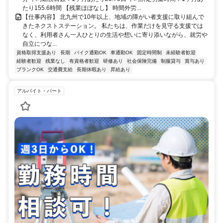
たり155.6時間 【残業ほぼなし】 時間外労...
【仕事内容】 北九州で10年以上、地域の障がい者支援に取り組んで
きたネクストステーション。 私たちは、作業だけを見守る支援では
なく、利用者さん一人ひとりの生活や想いに寄り添いながら、就労や
自立につな...
資格取得支援あり
長期
バイク通勤OK
車通勤OK
固定時間制
未経験者歓迎
経験者歓迎
残業なし
有資格者歓迎
研修あり
社会保険完備
制服貸与
賞与あり
ブランクOK
交通費支給
長期休暇あり
昇給あり
アルバイト・パート