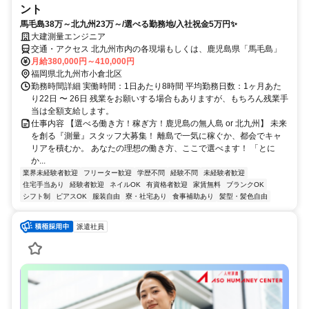
ント
馬毛島38万～北九州23万～/選べる勤務地/入社祝金5万円✨
大建測量エンジニア
交通・アクセス 北九州市内の各現場もしくは、鹿児島県「馬毛島」
月給380,000円～410,000円
福岡県北九州市小倉北区
勤務時間詳細 実働時間：1日あたり8時間 平均勤務日数：1ヶ月あた
り22日 〜 26日 残業をお願いする場合もありますが、もちろん残業手
当は全額支給します。
仕事内容 【選べる働き方！稼ぎ方！鹿児島の無人島 or 北九州】 未来
を創る『測量』スタッフ大募集！ 離島で一気に稼ぐか、都会でキャ
リアを積むか。 あなたの理想の働き方、ここで選べます！ 「とに
か...
業界未経験者歓迎
フリーター歓迎
学歴不問
経験不問
未経験者歓迎
住宅手当あり
経験者歓迎
ネイルOK
有資格者歓迎
家賃無料
ブランクOK
シフト制
ピアスOK
服装自由
寮・社宅あり
食事補助あり
髪型・髪色自由
派遣社員