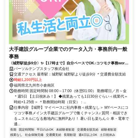
大手建設グループ企業でのデータ入力・事務所内一般
事務
〈城野駅徒歩9分〉✨️【17時まで】自分ペースでOK♪コツモク事務work
＜社員実績あり＞
パーソルテンプスタッフ株式会社
交通アクセス 最寄駅：城野駅 城野駅より徒歩9分 ＊交通費全額支給
時給1,200円以上
福岡県北九州市小倉南区
勤務時間 固定時間制 08:00～17:00（休憩01:00） 勤務曜日／月～金
＊週5日 【土日祝休み！】 ◆残業あっても1日30分ぐらい＜残業代＝
時給×1.25倍＞ ＊勤務開始時期（目安）：...
仕事内容 【城野】マイペースに社内事務＜残業なし＞ MYペースにコ
ツコツ事務メイン大手建設グループで働くチャンス♪ 質問・相談でき
る→スキルになる敷地内に無料Pあり！ 暑い日も楽ちん☆ 車・電車で
通...
長期
固定時間制
平日のみOK
未経験者歓迎
交通費全額支給
経験者歓迎
残業なし
社会保険完備
交通費支給
長期歓迎
週4日以上OK
土日祝休み