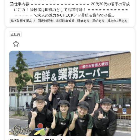
仕事内容 ＝＝＝＝＝＝＝＝＝＝＝＝＝＝＝＝ 20代30代の若手の育成
に注力！ 経験者は即戦力として活躍可能！ ＝＝＝＝＝＝＝＝＝＝＝
＝＝＝＝＝ ＼求人の魅力をCHECK／ ✅昇給＆賞与で頑張...
資格取得支援あり
固定時間制
未経験者歓迎
研修あり
昇給あり
賞与年2回あり
正社員