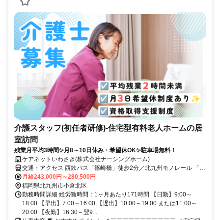
介護スタッフ(初任者研修)-住宅型有料老人ホームの居
室訪問
残業月平均3時間✨月8～10日休み・希望休OK✨駐車場無料！
ケアネットいわさき(株式会社ナーシングホーム)
交通・アクセス 西鉄バス「篠崎橋」徒歩2分／北九州モノレール 「城
野駅」 徒歩15分
月給243,000円～280,500円
福岡県北九州市小倉北区
勤務時間詳細 総労働時間：1ヶ月あたり171時間 【日勤】9:00～
18:00 【早出】7:00～16:00 【遅出】10:00～19:00 または11:00～
20:00 【夜勤】16:30～翌9...