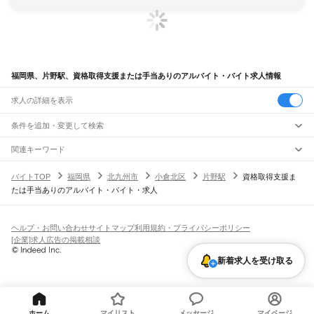
福岡県、片野駅、資格取得支援または手当ありのアルバイト・バイト求人情報
求人の詳細を表示
条件を追加・変更して検索
市区町村を追加・変更
関連キーワード
完全在宅ワーク 全国
シール貼り 在宅
現在地周辺
ガチャガチャ
犬カフェ
福岡県
駅を追加・変更
バイトTOP
福岡県
北九州市
小倉北区
片野駅
資格取得支援ま
福岡県
すべて
たは手当ありのアルバイト・バイト・求人
北九州市
すべて
職種を追加・変更
JR山陽本線(岩国～門司)
門司区
若松区
戸畑区
小倉北区
小倉南区
八幡東区
八幡西区
門司駅
飲食・フードサービス
福岡市
すべて
特徴を追加・変更
飲食・フードサービス
すべて
ヘルプ・お問い合わせ
サイトマップ
利用規約・プライバシーポリシー
JR博多南線
東区
博多区
中央区
南区
西区
城南区
早良区
ホールスタッフ
キッチンスタッフ
皿洗い・洗い場
精肉・鮮魚加工
給食調理
人気
[企業]求人広告の掲載相談
博多駅
博多南駅
雇用形態を追加・変更
パン屋（ベーカリー）
フードカウンター販売員
バー（BAR）・バーテンダー
大牟田市
久留米市
直方市
飯塚市
田川市
柳川市
八女市
筑後市
大川市
行橋市
日払いOK
高校生歓迎
学生歓迎
深夜の仕事
髪型・髪色自由
ひげOK
ネイルOK
新着求人を受け取る
飲食店補助（開店・閉店準備）
飲食店（店長・マネージャー）
JR鹿児島本線(下関・門司港～博多)
豊前市
中間市
小郡市
筑紫野市
春日市
大野城市
宗像市
太宰府市
古賀市
福津市
ピアスOK
アルバイト・パート
履歴書不要
オープニングスタッフ
留学生・外国人活躍中
都道府県を変更
営業・販売
門司港駅
小森江駅
門司駅
小倉駅
西小倉駅
九州工大前駅
戸畑駅
枝光駅
うきは市
宮若市
嘉麻市
朝倉市
みやま市
糸島市
那珂川市
糟屋郡
遠賀郡
鞍手郡
勤務期間
正社員
スペースワールド駅
八幡駅
黒崎駅
陣原駅
折尾駅
水巻駅
遠賀川駅
海老津駅
営業・販売
すべて
嘉穂郡
朝倉郡
三井郡
三潴郡
八女郡
田川郡
京都郡
築上郡
短期
契約社員
単発・1日OK
長期
期間限定（春夏冬休み等）
教育大前駅
赤間駅
東郷駅
東福間駅
福間駅
千鳥駅
古賀駅
ししぶ駅
新宮中央駅
営業
テレフォンアポインター（テレアポ）
ルートセールス
コンビニ
シフト
派遣社員
福工大前駅
九産大前駅
香椎駅
千早駅
箱崎駅
吉塚駅
博多駅
フードカウンター販売員
アパレル
家電量販店・携帯販売（携帯ショップ）
土日祝のみOK
業務委託
平日のみOK
週1日からOK
週2・3日からOK
週4日以上OK
ホーム
マイリスト
メッセージ
マイページ