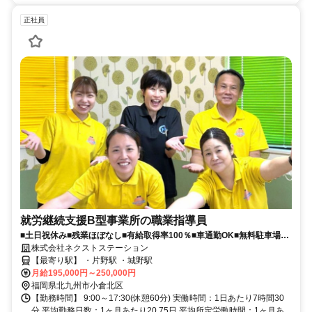
正社員
就労継続支援B型事業所の職業指導員
■土日祝休み■残業ほぼなし■有給取得率100％■車通勤OK■無料駐車場完
備■独自の福利厚生あり
株式会社ネクストステーション
【最寄り駅】 ・片野駅 ・城野駅
月給195,000円～250,000円
福岡県北九州市小倉北区
【勤務時間】 9:00～17:30(休憩60分) 実働時間：1日あたり7時間30
分 平均勤務日数：1ヶ月あたり20.75日 平均所定労働時間：1ヶ月あ