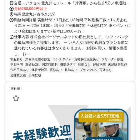
交通・アクセス 北九州モノレール「片野駅」から徒歩5分／車通勤可
能（専用駐車場あり）
月給280,000円以上
福岡県北九州市小倉北区
勤務時間詳細 実働時間：1日あたり8時間 平均勤務日数：1ヶ月あた
り21日 〜 22日 10:00～19:00 ＊実働8時間 ＊休憩1時間 ※イベントに
より変動はありますが 基本は10:00～19...
仕事内容 株式会社パーソナルネットの正社員として、 ソフトバンク
の最新機種をご提案します。 ー いろんな情報や複雑なプランを前に
迷われているお客様は少なくありません。 お話を伺い、情報を整理
し、 お...
制服あり
業界未経験者歓迎
ランチタイム
資格取得支援あり
フリーター歓迎
学歴不問
車通勤OK
固定時間制
職場見学可
転勤なし
経験不問
未経験者歓迎
住宅手当あり
経験者歓迎
研修あり
賞与あり
ブランクOK
育休あり
交通費支給
長期歓迎
正社員