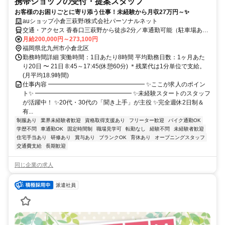
携帯ショップの受付・提案スタッフ
お客様のお困りごとに寄り添う仕事！未経験から月収27万円～✨
auショップ小倉三萩野/株式会社パーソナルネット
交通・アクセス 香春口三萩野から徒歩2分／車通勤可能（駐車場あ
り）
月給200,000円～273,100円
福岡県北九州市小倉北区
勤務時間詳細 実働時間：1日あたり8時間 平均勤務日数：1ヶ月あた
り20日 〜 21日 8:45～17:45(休憩60分) ＊残業代は1分単位で支給。
(月平均18.9時間)
仕事内容 ━━━━━━━━━━━━━━━━ ✨ここが求人のポイン
ト✨ ━━━━━━━━━━━━━━━━ ✨未経験スタートのスタッフ
が活躍中！ ✨20代・30代の「聞き上手」が主役 ✨完全週休2日制＆
有...
制服あり
業界未経験者歓迎
資格取得支援あり
フリーター歓迎
バイク通勤OK
学歴不問
車通勤OK
固定時間制
職場見学可
転勤なし
経験不問
未経験者歓迎
住宅手当あり
研修あり
賞与あり
ブランクOK
育休あり
オープニングスタッフ
交通費支給
長期歓迎
同じ企業の求人
派遣社員