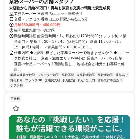
業務スーパーの店舗スタッフ
未経験から月給28万円！賞与も教育も充実の環境で安定成長
業務スーパー 三萩野店/エニック株式会社
交通・アクセス 香春口三萩野駅から徒歩5分
月給280,000円～480,000円
福岡県北九州市小倉北区
勤務時間詳細 総労働時間：1ヶ月あたり173時間30分 シフト制 ＜業
務部門＞ 早番 7：30～17：45（休憩1時間） 遅番 11：00～21：
15（休憩1時間） ＜青果部門＞ 6：30～16：...
仕事内容 ◆ 地域に根ざした業務スーパーで働きませんか？ ◆ エニッ
ク株式会社は、 京都・滋賀エリアを中心に 業務スーパーを7店舗、
直営の食品スーパーを1店舗運営し、 地域社会と地元のお客様の健
康...
業界未経験者歓迎
フリーター歓迎
経験不問
未経験者歓迎
経験者歓迎
研修あり
賞与あり
ブランクOK
交通費支給
長期歓迎
駅近5分以内
資格取得手当あり
シフト制
正社員