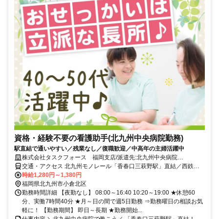
資格・経験不要の看護助手(北九州中央病院勤務)
駅直結で通いやすい／残業なし／復職歓迎／中高年の主婦活躍中
株式会社タスクフォース 福岡支店/派遣先:北九州中央病院
(20260306_649)
交通・アクセス 北九州モノレール「香春口三萩野駅」直結／西鉄バ
ス三萩野バス停下車 徒歩3分／JR「小倉駅」より徒歩20分
時給1,280円～1,380円
福岡県北九州市小倉北区
勤務時間詳細 【夜勤なし】 08:00～16:40 10:20～19:00 ★休憩60
分、実働7時間40分 ★月～日の間で週5日勤務 ⇒勤務曜日の相談お気
軽に！ 【勤務期間】 即日～長期 ★勤務開始...