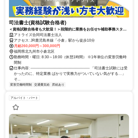
司法書士(資格試験合格者)
＜資格試験合格者も大歓迎！＞段階的に業務をお任せ✨補助事務スタッ
フ常駐／安心のサポート体制で、着実に成長できます
アトライズ合同司法書士法人
アクセス: JR鹿児島本線「小倉」駅から徒歩10分
月給260,000円～300,000円
福岡県北九州市小倉北区
勤務時間・曜日: 8:30～18:00（休憩1時間） ※1年単位の変形労働時
間制
仕事内容: ------------------------------------------------ 「司法書士試験には受
かったのに、特定業務 ばかりで実務力がついていない気がする…」
そ...
変形労働時間制
交通費支給
昇給あり
アルバイト・パート