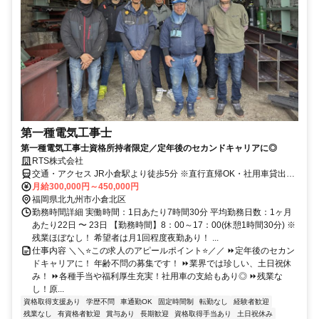
第一種電気工事士
第一種電気工事士資格所持者限定／定年後のセカンドキャリアに◎
RTS株式会社
交通・アクセス JR小倉駅より徒歩5分 ※直行直帰OK・社用車貸出あ
り
月給300,000円～450,000円
福岡県北九州市小倉北区
勤務時間詳細 実働時間：1日あたり7時間30分 平均勤務日数：1ヶ月
あたり22日 〜 23日 【勤務時間】8：00～17：00(休憩1時間30分) ※
残業ほぼなし！ 希望者は月1回程度夜勤あり！ ...
仕事内容 ＼＼⭐この求人のアピールポイント⭐／／ ⏩定年後のセカン
ドキャリアに！ 年齢不問の募集です！ ⏩業界では珍しい、土日祝休
み！ ⏩各種手当や福利厚生充実！社用車の支給もあり◎ ⏩残業な
し！原...
資格取得支援あり
学歴不問
車通勤OK
固定時間制
転勤なし
経験者歓迎
残業なし
有資格者歓迎
賞与あり
長期歓迎
資格取得手当あり
土日祝休み