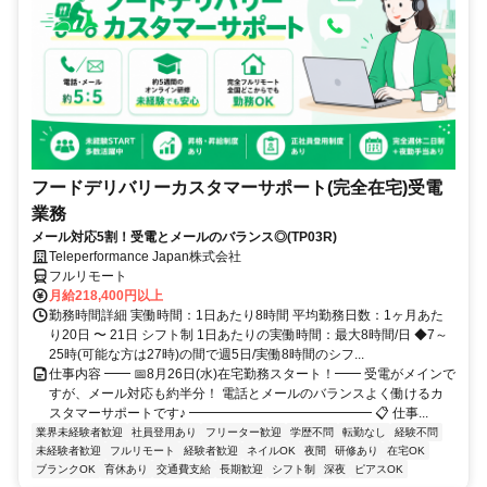
フードデリバリーカスタマーサポート(完全在宅)受電
業務
メール対応5割！受電とメールのバランス◎(TP03R)
Teleperformance Japan株式会社
フルリモート
月給218,400円以上
勤務時間詳細 実働時間：1日あたり8時間 平均勤務日数：1ヶ月あた
り20日 〜 21日 シフト制 1日あたりの実働時間：最大8時間/日 ◆7～
25時(可能な方は27時)の間で週5日/実働8時間のシフ...
仕事内容 ━━ 📅8月26日(水)在宅勤務スタート！━━ 受電がメインで
すが、メール対応も約半分！ 電話とメールのバランスよく働けるカ
スタマーサポートです♪ ━━━━━━━━━━━━━━ 📋 仕事...
業界未経験者歓迎
社員登用あり
フリーター歓迎
学歴不問
転勤なし
経験不問
未経験者歓迎
フルリモート
経験者歓迎
ネイルOK
夜間
研修あり
在宅OK
ブランクOK
育休あり
交通費支給
長期歓迎
シフト制
深夜
ピアスOK