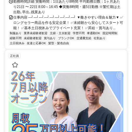
勤務時間詳細 実働時間：1日あたり8時間 平均勤務日数：1ヶ月あた
り21日 〜 22日 8:00～16:45 ◆実働8時間・週5日勤務 ※繁忙期は土
出勤､早出､残業あり
仕事内容 ─┘─┘─┘─┘─┘─┘─┘─┘─┘ ▼働きやすい理由＆魅力▼ ✅
ロングセラー商品を作る安定企業！ ✅未経験から安心してスタート可
能！ ✅基本土日祝休みでプライベート充実！ ✅昇給・賞与あり...
制服あり
業界未経験者歓迎
主婦・主夫歓迎
学歴不問
車通勤OK
固定時間制
経験不問
未経験者歓迎
賞与あり
ブランクOK
交通費支給
社割あり
土日祝休み
友達と応募OK
髪型・髪色自由
正社員