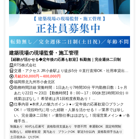
建築現場の現場監督・施工管理
【経験が活かせる◆定年後の応募も歓迎】転勤無｜完全週休二日制
RTS株式会社
交通・アクセス JR小倉駅より徒歩5分 ※直行直帰OK・社用車貸出あ
り
月給250,000円～400,000円
福岡県北九州市小倉北区
勤務時間詳細 実働時間：1日あたり7時間30分 平均勤務日数：1ヶ月
あたり22日 〜 23日 【勤務時間】8：00～17：00(休憩1時間30分) ※
残業ほぼなし！ 希望者は月1回程度夜勤あり！ ...
仕事内容 ●本求人の魅力ポイント● ✅定年後の応募歓迎◎ブランク
OK！ ✅現役時代に培った経験・人脈を活かせる！ ✅業界では珍し
い、完全週休二日制！ ✅書類仕事はほぼなし！現場営業メイン★ ✅各
種手当...
制服あり
60代も応募可
資格取得支援あり
学歴不問
車通勤OK
固定時間制
転勤なし
経験者歓迎
賞与あり
ブランクOK
駅近5分以内
資格取得手当あり
土日祝休み
ひげOK