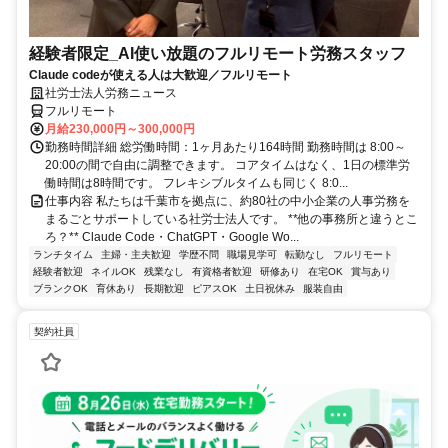
経験者限定_AI使い放題のフルリモート労務スタッフ
Claude codeが使える人は大歓迎／フルリモート
社労士法人労務ニュース
フルリモート
月給230,000円～300,000円
勤務時間詳細 総労働時間：1ヶ月あたり164時間 勤務時間は 8:00～
20:00の間で自由に調整できます。 コアタイムはなく、1日の標準労
働時間は8時間です。 フレキシブルタイムも同じく 8:0...
仕事内容 私たちは千葉市を拠点に、約80社の中小企業の人事労務を
まるごとサポートしている社労士法人です。 **他の事務所と違うとこ
ろ？** Claude Code・ChatGPT・Google Wo...
ランチタイム
主婦・主夫歓迎
学歴不問
職場見学可
転勤なし
フルリモート
経験者歓迎
ネイルOK
残業なし
有資格者歓迎
研修あり
在宅OK
賞与あり
ブランクOK
育休あり
長期歓迎
ピアスOK
土日祝休み
服装自由
契約社員