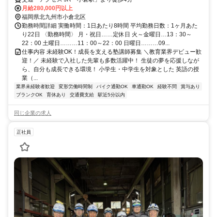
月給280,000円以上
福岡県北九州市小倉北区
勤務時間詳細 実働時間：1日あたり8時間 平均勤務日数：1ヶ月あた
り22日 〈勤務時間〉 月・祝日……定休日 火～金曜日…13：30～
22：00 土曜日………11：00～22：00 日曜日………09...
仕事内容 未経験OK！成長を支える塾講師募集 ＼教育業界デビュー歓
迎！／ 未経験で入社した先輩も多数活躍中！ 生徒の夢を応援しなが
ら、自分も成長できる環境！ 小学生・中学生を対象とした 英語の授
業（...
業界未経験者歓迎
変形労働時間制
バイク通勤OK
車通勤OK
経験不問
賞与あり
ブランクOK
育休あり
交通費支給
駅近5分以内
同じ企業の求人
正社員