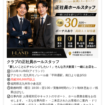
クラブの正社員ホールスタッフ
「新しいことにチャレンジしたい！」そんな方大歓迎！一緒にお店を盛
り上げていきましょう◎ボーナスありの高収入×好待遇で働きやすさも
CLUB I-LAND(アイランド)
バツグン✨
アクセス: 北九州モノレール線「平和通駅」南口より徒歩5分
月給300,000円以上
福岡県北九州市小倉北区
勤務時間・曜日: 18:00～翌1:00 ✅実働8時間のシフト制/休憩あり ✅残
業ほぼなし
仕事内容: お客様対応やキャストのサポート、ホール業務全般をお任
せします。 ＜主な仕事内容＞ ・ご来店されたお客様のご案内 ・ドリ
ンクの配膳 ・グラス・灰皿の交換 ・店内の簡単な清掃 ・キャスト