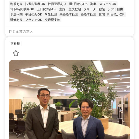
制服あり
扶養内勤務OK
社員登用あり
週1日からOK
副業・WワークOK
1日4時間以内OK
土日祝のみOK
主婦・主夫歓迎
フリーター歓迎
シフト自由
学歴不問
平日のみOK
学生歓迎
未経験者歓迎
経験者歓迎
夜間
即日払いOK
研修あり
ブランクOK
交通費支給
同じ企業の求人
正社員