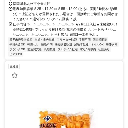
福岡県北九州市小倉北区
勤務時間詳細 8:25～17:30 or 8:55～18:00 (ともに実働8時間/休憩65
分) ＊上記どちらか選択されたい場合は、面接時にご希望をお聞かせ
ください♪ ＊週5日のフルタイム勤務 ＊残...
仕事内容 ✨…✨…✨…✨…✨…✨…✨…✨ ★9月1日入社★未経験OK！
高時給1400円でしっかり稼げる◎ 充実の研修＆サポートあり♪ ✨…
✨…✨…✨…✨…✨…✨…✨ 当社製品（蛇口一体型浄水...
業界未経験者歓迎
主婦・主夫歓迎
フリーター歓迎
学歴不問
固定時間制
平日のみOK
転勤なし
経験不問
未経験者歓迎
経験者歓迎
ネイルOK
研修あり
ブランクOK
交通費支給
長期歓迎
フルタイム歓迎
駅近5分以内
社割あり
ピアスOK
正社員