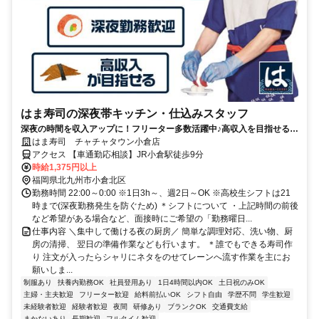
はま寿司の深夜帯キッチン・仕込みスタッフ
深夜の時間を収入アップに！フリーター多数活躍中♪高収入を目指せる環
境です！
はま寿司 チャチャタウン小倉店
アクセス 【車通勤応相談】JR小倉駅徒歩9分
時給1,375円以上
福岡県北九州市小倉北区
勤務時間 22:00～0:00 ※1日3h～、週2日～OK ※高校生シフトは21
時まで(深夜勤務発生を防ぐため) ＊シフトについて ・上記時間の前後
など希望がある場合など、面接時にご希望の「勤務曜日...
仕事内容 ＼集中して働ける夜の厨房／ 簡単な調理対応、洗い物、厨
房の清掃、 翌日の準備作業なども行います。 ＊誰でもできる寿司作
り 注文が入ったらシャリにネタをのせてレーンへ流す作業を主にお
願いしま...
制服あり
扶養内勤務OK
社員登用あり
1日4時間以内OK
土日祝のみOK
主婦・主夫歓迎
フリーター歓迎
給料前払いOK
シフト自由
学歴不問
学生歓迎
未経験者歓迎
経験者歓迎
夜間
研修あり
ブランクOK
交通費支給
まかないあり
長期歓迎
フルタイム歓迎