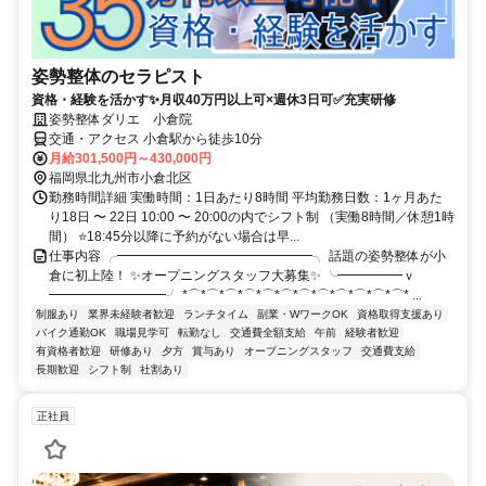
姿勢整体のセラピスト
資格・経験を活かす✨月収40万円以上可×週休3日可✅充実研修
姿勢整体ダリエ 小倉院
交通・アクセス 小倉駅から徒歩10分
月給301,500円～430,000円
福岡県北九州市小倉北区
勤務時間詳細 実働時間：1日あたり8時間 平均勤務日数：1ヶ月あた
り18日 〜 22日 10:00 〜 20:00の内でシフト制 （実働8時間／休憩1時
間） ⭐18:45分以降に予約がない場合は早...
仕事内容 ╭━━━━━━━━━━━━━━━╮ 話題の姿勢整体が小
倉に初上陸！ ✨オープニングスタッフ大募集✨ ╰━━━━━ｖ
━━━━━━━━━╯ *⌒*⌒*⌒*⌒*⌒*⌒*⌒*⌒*⌒*⌒*⌒*⌒* ...
制服あり
業界未経験者歓迎
ランチタイム
副業・WワークOK
資格取得支援あり
バイク通勤OK
職場見学可
転勤なし
交通費全額支給
午前
経験者歓迎
有資格者歓迎
研修あり
夕方
賞与あり
オープニングスタッフ
交通費支給
長期歓迎
シフト制
社割あり
正社員