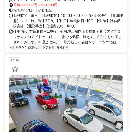
月給220,000円～500,000円
福岡県北九州市小倉北区
勤務時間・曜日: 【勤務時間】10 : 00 ~ 20 : 00（休憩60分） 【勤務形
態】シフト制、週休2日制 【休 日】年間休日110日 【保 険】社会保
険完備 【通勤手当】交通費支給 ~月2万...
仕事内容: 有給取得率100%！全国70店舗以上を展開する【アイブロ
ウサロン i.(アイドット)】。 「誰でも気軽に通えて、自分らしい美し
さを引き出す」を理念に掲げ、 毎月新しい店舗をオープンするほ...
即日勤務OK
残業なし
シフト制
昇給あり
正社員