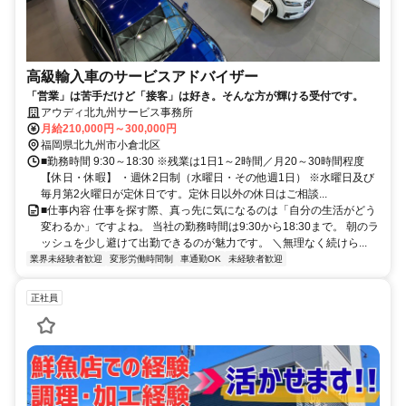
高級輸入車のサービスアドバイザー
「営業」は苦手だけど「接客」は好き。そんな方が輝ける受付です。
アウディ北九州サービス事務所
月給210,000円～300,000円
福岡県北九州市小倉北区
■勤務時間 9:30～18:30 ※残業は1日1～2時間／月20～30時間程度
【休日・休暇】 ・週休2日制（水曜日・その他週1日） ※水曜日及び
毎月第2火曜日が定休日です。定休日以外の休日はご相談...
■仕事内容 仕事を探す際、真っ先に気になるのは「自分の生活がどう
変わるか」ですよね。 当社の勤務時間は9:30から18:30まで。 朝のラ
ッシュを少し避けて出勤できるのが魅力です。 ＼無理なく続けら...
業界未経験者歓迎
変形労働時間制
車通勤OK
未経験者歓迎
正社員