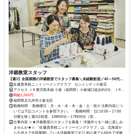
洋裁教室スタッフ
【週3】全国展開の洋裁教室でスタッフ募集＼未経験歓迎／40～50代主
婦さん活躍中☆
佐藤貴美枝ニットソーイングクラブ セントシティ小倉店
アクセス ＪＲ鹿児島本線 小倉（福岡県）小倉城口徒歩約2分、ＪＲ山
陽新幹線/ＪＲ東海道新幹線 小倉（福岡県）小倉城口徒歩約2分、北九
時給1,060円
州モノレール 小倉（福岡県）小倉城口徒歩約2分
福岡県北九州市小倉北区
勤務時間 ・勤務曜日：月・火・水・木・金・土・祝※ 注釈内容につ
いては下記コメントを参照下さい。 ・勤務時間： [1] 10:00～17:00
日曜を除く週3日程度、10時00分～17時00分（実...
仕事内容 ☆★洋裁教室のスタッフを募集！ 洋服作りを一緒に楽しみ
ませんか★☆ 「佐藤貴美枝ニットソーイングクラブ」は、北海道か
ら九州まで全国展開している洋裁教室です◎ 初心者でも60分で洋服