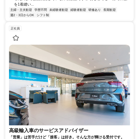
を1着縫い...
主婦・主夫歓迎
学歴不問
未経験者歓迎
経験者歓迎
研修あり
長期歓迎
週2・3日からOK
シフト制
正社員
高級輸入車のサービスアドバイザー
「営業」は苦手だけど「接客」は好き。そんな方が輝ける受付です。