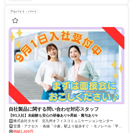
アルバイト・パート
自社製品に関する問い合わせ対応スタッフ
【9/1入社】未経験も安心の研修あり✨昇給・賞与あり✨
株式会社タカギ 北九州オフィスコミュニケーションセンター
交通・アクセス ・各線「小倉」駅より徒歩すぐ ・モノレール「平和
通」駅より徒歩すぐ
時給1,400円