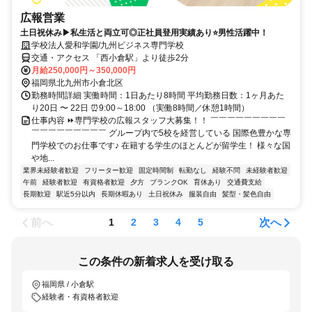
広報営業
土日祝休み▶私生活と両立可◎正社員登用実績あり⭐男性活躍中！
学校法人愛和学園/九州ビジネス専門学校
交通・アクセス 「西小倉駅」より徒歩2分
月給250,000円～350,000円
福岡県北九州市小倉北区
勤務時間詳細 実働時間：1日あたり8時間 平均勤務日数：1ヶ月あた
り20日 〜 22日 ⏰9:00～18:00 （実働8時間／休憩1時間）
仕事内容 ⏩専門学校の広報スタッフ大募集！！ ￣￣￣￣￣￣￣￣￣
￣￣￣￣￣￣￣￣￣ グループ内で5校を経営している 国際色豊かな専
門学校でのお仕事です♪ 在籍する学生のほとんどが留学生！ 様々な国
や地...
業界未経験者歓迎
フリーター歓迎
固定時間制
転勤なし
経験不問
未経験者歓迎
午前
経験者歓迎
有資格者歓迎
夕方
ブランクOK
育休あり
交通費支給
長期歓迎
駅近5分以内
長期休暇あり
土日祝休み
服装自由
髪型・髪色自由
前へ
次へ
1
2
3
4
5
この条件の新着求人を受け取る
福岡県 / 小倉駅
経験者・有資格者歓迎