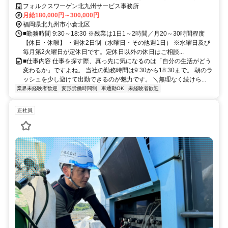
フォルクスワーゲン北九州サービス事務所
月給180,000円～300,000円
福岡県北九州市小倉北区
■勤務時間 9:30～18:30 ※残業は1日1～2時間／月20～30時間程度
【休日・休暇】 ・週休2日制（水曜日・その他週1日） ※水曜日及び
毎月第2火曜日が定休日です。定休日以外の休日はご相談...
■仕事内容 仕事を探す際、真っ先に気になるのは「自分の生活がどう
変わるか」ですよね。 当社の勤務時間は9:30から18:30まで。 朝のラ
ッシュを少し避けて出勤できるのが魅力です。 ＼無理なく続けら...
業界未経験者歓迎
変形労働時間制
車通勤OK
未経験者歓迎
正社員