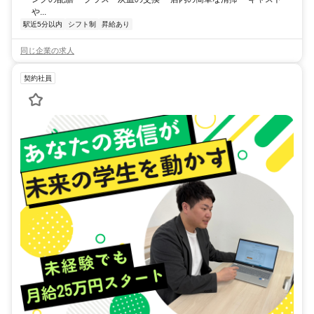
や...
駅近5分以内
シフト制
昇給あり
同じ企業の求人
契約社員