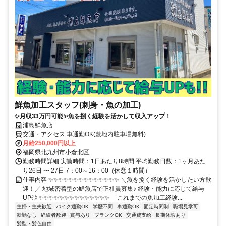
鮮魚加工スタッフ(刺身・魚の加工)
✨月収33万円可能✨魚を捌く経験を活かして収入アップ！
浦島鮮魚店
交通・アクセス 車通勤OK(敷地内駐車場無料)
月給250,000円以上
福岡県北九州市小倉北区
勤務時間詳細 実働時間：1日あたり8時間 平均勤務日数：1ヶ月あた
り26日 〜 27日 7：00～16：00（休憩１時間）
仕事内容 ✨✨✨✨✨✨✨✨✨✨✨✨✨✨ ＼魚を捌く経験を活かしたい方歓
迎！／ 地域密着型の鮮魚店で正社員募集♪ 経験・能力に応じて給与
UP◎ ✨✨✨✨✨✨✨✨✨✨✨✨✨✨ 「これまでの魚加工経験...
主婦・主夫歓迎
バイク通勤OK
学歴不問
車通勤OK
固定時間制
職場見学可
転勤なし
経験者歓迎
賞与あり
ブランクOK
交通費支給
長期休暇あり
髪型・髪色自由