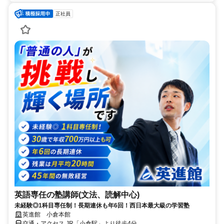
正社員
英語専任の塾講師(文法、読解中心)
未経験◎1科目専任制！長期連休も年6回！西日本最大級の学習塾
英進館 小倉本館
交通・アクセス JR「小倉駅」より徒歩4分