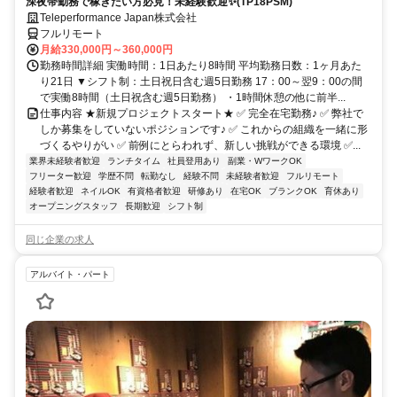
深夜帯勤務で稼ぎたい方必見！未経験歓迎✨(TP18PSM)
Teleperformance Japan株式会社
フルリモート
月給330,000円～360,000円
勤務時間詳細 実働時間：1日あたり8時間 平均勤務日数：1ヶ月あた
り21日 ▼シフト制：土日祝日含む週5日勤務 17：00～翌9：00の間
で実働8時間（土日祝含む週5日勤務） ・1時間休憩の他に前半...
仕事内容 ★新規プロジェクトスタート★ ✅ 完全在宅勤務♪ ✅ 弊社で
しか募集をしていないポジションです♪ ✅ これからの組織を一緒に形
づくるやりがい ✅ 前例にとらわれず、新しい挑戦ができる環境 ✅...
業界未経験者歓迎
ランチタイム
社員登用あり
副業・WワークOK
フリーター歓迎
学歴不問
転勤なし
経験不問
未経験者歓迎
フルリモート
経験者歓迎
ネイルOK
有資格者歓迎
研修あり
在宅OK
ブランクOK
育休あり
オープニングスタッフ
長期歓迎
シフト制
同じ企業の求人
アルバイト・パート