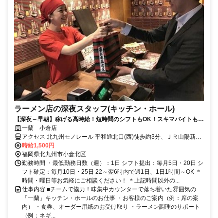
ラーメン店の深夜スタッフ(キッチン・ホール)
【深夜～早朝】稼げる高時給！短時間のシフトもOK！スキマバイトも日
払いも可・髪色自由！
一蘭 小倉店
アクセス 北九州モノレール 平和通北口(西)徒歩約3分、ＪＲ山陽新幹
線/ＪＲ東海道新幹線 小倉（福岡県）小倉城口徒歩約4分、ＪＲ鹿児島
時給1,500円
本線 小倉（福岡県）小倉城口徒歩約4分 西鉄バス「魚町」より徒歩2
福岡県北九州市小倉北区
分 北九州都市高速道路「小倉駅北ランプ」車8分
勤務時間 ・最低勤務日数（週）：1日 シフト提出：毎月5日・20日 シ
フト確定：毎月10日・25日 22～翌6時内で週1日、1日1時間～OK ＊
時間・曜日等お気軽にご相談ください！ ＊上記時間以外の...
仕事内容 ■チームで協力！味集中カウンターで落ち着いた雰囲気の
「一蘭」キッチン・ホールのお仕事 ・お客様のご案内（例：席の案
内） ・食券、オーダー用紙のお受け取り ・ラーメン調理のサポート
（例：ネギ...