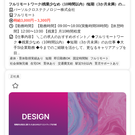
フルリモートワーク/残業少なめ（10時間以内）/短期（3か月未満）のお
仕事/大手SI企業勤務/今までのご経験を活かして、更なるキャリアアップ
パーソルクロステクノロジー株式会社
を目指せます
フルリモート
時給3,000円～3,300円
【勤務時間】 【勤務時間】09:00〜18:00(実働時間08時間) 【休憩時
間】12:00〜13:00 【残業】月10時間程度
【仕事内容】 ＼この求人のおすすめポイント／ ◆フルリモートワー
ク ◆残業少なめ（10時間以内） ◆短期（3か月未満）のお仕事 ◆大
手SI企業勤務 ◆今までのご経験を活かして、更なるキャリアアップを
目...
産休・育休取得実績あり
短期
即日勤務OK
固定時間制
フルリモート
社会保険完備
在宅OK
育休あり
交通費支給
駅近5分以内
育児サポートあり
正社員