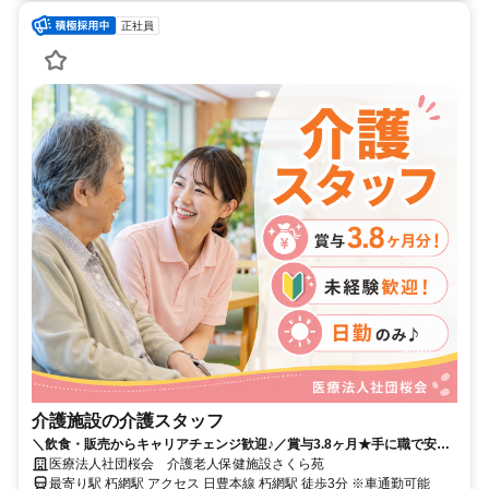
正社員
介護施設の介護スタッフ
＼飲食・販売からキャリアチェンジ歓迎♪／賞与3.8ヶ月★手に職で安定
を掴む★
医療法人社団桜会 介護老人保健施設さくら苑
最寄り駅 朽網駅 アクセス 日豊本線 朽網駅 徒歩3分 ※車通勤可能