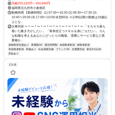
月給255,220円～394,900円
福岡県北九州市小倉南区
勤務時間 【勤務時間】 (1) 07:30〜16:30 (2) 08:30〜17:30 (3)
10:45〜20:00 (4) 17:00〜10:00 休憩60分 ※22時以降の勤務は18歳以
上とな...
仕事内容 〜＊〜＊〜＊〜＊〜＊〜＊〜＊〜＊〜＊〜 「そろそろ落ち
着いた働き方がしたい」 「将来役立つスキルを身につけたい」 そん
な転職を考えるあなたにぴったりの職場。 実際にサービス業など異
業種か...
資格取得支援あり
車通勤OK
固定時間制
未経験者歓迎
経験者歓迎
有資格者歓迎
研修あり
社会保険完備
ブランクOK
交通費支給
駅近5分以内
昇給あり
正社員