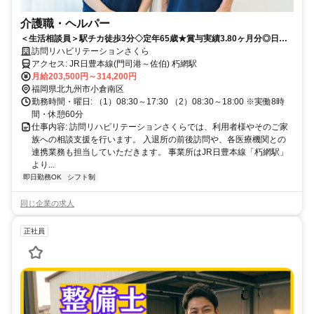
介護職・ヘルパー
＜生活相談員＞駅チカ徒歩3分◇定年65歳★賞与実績3.80ヶ月分◎日勤
のみでプライベートも充実♪
訪問リハビリテーションさくら
アクセス: JR日豊本線(門司港～佐伯) 朽網駅
月給203,500円～314,200円
福岡県北九州市小倉南区
勤務時間・曜日: （1）08:30～17:30 （2）08:30～18:00 ※実働8時
間・休憩60分
仕事内容: 訪問リハビリテーションさくらでは、利用者様やそのご家
族への相談支援を行います。 入退所の前後訪問や、各医療機関との
連携業務も担当していただきます。 事業所はJR日豊本線「朽網駅」
より...
即日勤務OK
シフト制
同じ企業の求人
正社員