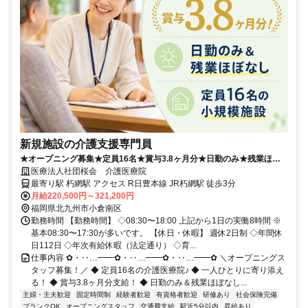
新規施設の介護支援専門員
★オープニング募集★定員16名★賞与3.8ヶ月分★日勤のみ★残業ほぼ
なし★
医療法人社団桜会 介護医療院
最寄り駅 朽網駅 アクセス R日豊本線 JR朽網駅 徒歩3分
月給220,500円～321,200円
福岡県北九州市小倉南区
勤務時間 【勤務時間】 ◇08:30〜18:00 上記から1日の実働8時間 ※
基本08:30〜17:30が多いです。 【休日・休暇】 週休2日制 ◇年間休
日112日 ◇年次有給休暇（法定通り） ◇育...
仕事内容 ✿・‥…━━✿・‥…━━✿・‥…━━✿ ＼オープニングス
タッフ募集！／ ◆ 定員16名の介護医療院♪ ◆ 一人ひとりに寄り添え
る！ ◆ 賞与3.8ヶ月分支給！ ◆ 日勤のみ＆残業ほぼなし...
主婦・主夫歓迎
固定時間制
経験者歓迎
有資格者歓迎
研修あり
社会保険完備
ブランクOK
オープニングスタッフ
交通費支給
駅近5分以内
昇給あり