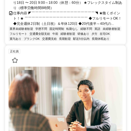
り18日 〜 20日 9:00～18:00（休憩：60分） ★フレックスタイム制あ
り（標準労働時間8時間）
仕事内容 ◤￣￣￣￣￣￣￣￣￣￣￣￣￣￣￣￣￣￣◥ ★働くポイン
ト！★ ￣￣￣￣￣￣￣￣￣￣￣￣￣￣￣￣￣￣ ◆フルリモートOK！
◆完全週休2日制（土日祝）＆年休120日 ◆20代後半～40代の...
業界未経験者歓迎
学歴不問
固定時間制
転勤なし
経験不問
英語
未経験者歓迎
フルリモート
交通費全額支給
午前
経験者歓迎
研修あり
夕方
在宅OK
賞与あり
ブランクOK
交通費支給
長期歓迎
駅近5分以内
長期休暇あり
正社員