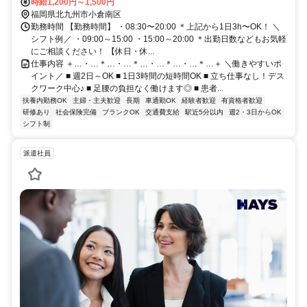
時給1,200円～1,500円
福岡県北九州市小倉南区
勤務時間 【勤務時間】 ・08:30〜20:00 ＊上記から1日3h〜OK！ ＼
シフト例／ ・09:00～15:00 ・15:00～20:00 ＊出勤日数などもお気軽
にご相談ください！ 【休日・休...
仕事内容 ＋…・…＊…・…＊…・…＊…・…＊…＋ ＼働きやすいポ
イント／ ■ 週2日～OK ■ 1日3時間の短時間OK ■ 立ち仕事なし！デス
クワーク中心♪ ■ 足腰の負担なく働けます◎ ■ 患者...
扶養内勤務OK
主婦・主夫歓迎
長期
車通勤OK
経験者歓迎
有資格者歓迎
研修あり
社会保険完備
ブランクOK
交通費支給
駅近5分以内
週2・3日からOK
シフト制
派遣社員