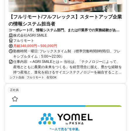
【フルリモート/フルフレックス】スタートアップ企業
の情報システム担当者
コーポレートIT、情報システム部門、またはIT業界での実務経験がある
方、大歓迎！
株式会社AGRI SMILE
フルリモート
月給340,000円～500,000円
勤務時間・曜日: フレックスタイム制 （標準労働時間8時間/日、フレ
キシブルタイム：5:00〜22:00）
仕事内容: ＜AGRI SMILEとは＞ 当社は、「テクノロジーによって、
産地とともに農業の未来をつくる」を経営理念に据え、豊かな経験を
持つ産地と、進化を続けるサイエンステクノロジーを融合すること...
シフト自由
フルリモート
在宅OK
正社員