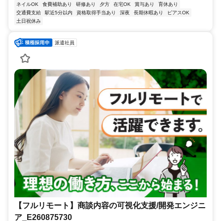
ネイルOK
食費補助あり
研修あり
夕方
在宅OK
賞与あり
育休あり
交通費支給
駅近5分以内
資格取得手当あり
深夜
長期休暇あり
ピアスOK
土日祝休み
派遣社員
【フルリモート】商談内容の可視化支援/開発エンジニ
ア_E260875730