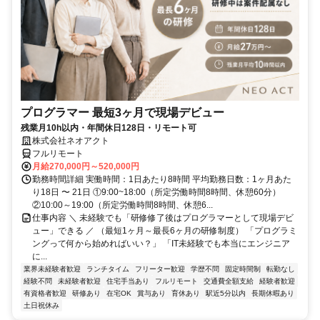
プログラマー 最短3ヶ月で現場デビュー
残業月10h以内・年間休日128日・リモート可
株式会社ネオアクト
フルリモート
月給270,000円～520,000円
勤務時間詳細 実働時間：1日あたり8時間 平均勤務日数：1ヶ月あた
り18日 〜 21日 ①9:00~18:00（所定労働時間8時間、休憩60分）
②10:00～19:00（所定労働時間8時間、休憩6...
仕事内容 ＼ 未経験でも「研修修了後はプログラマーとして現場デビ
ュー」できる ／ （最短1ヶ月～最長6ヶ月の研修制度） 「プログラミ
ングって何から始めればいい？」 「IT未経験でも本当にエンジニア
に...
業界未経験者歓迎
ランチタイム
フリーター歓迎
学歴不問
固定時間制
転勤なし
経験不問
未経験者歓迎
住宅手当あり
フルリモート
交通費全額支給
経験者歓迎
有資格者歓迎
研修あり
在宅OK
賞与あり
育休あり
駅近5分以内
長期休暇あり
土日祝休み