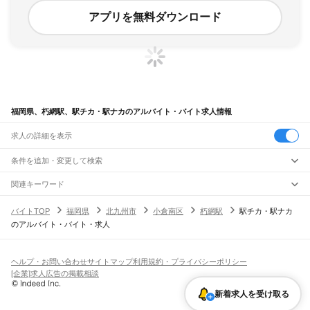
アプリを無料ダウンロード
福岡県、朽網駅、駅チカ・駅ナカのアルバイト・バイト求人情報
求人の詳細を表示
条件を追加・変更して検索
市区町村を追加・変更
関連キーワード
完全在宅ワーク 全国
シール貼り 在宅
現在地周辺
ガチャガチャ
犬カフェ
福岡県
駅を追加・変更
バイトTOP
福岡県
北九州市
小倉南区
朽網駅
駅チカ・駅ナカ
福岡県
すべて
のアルバイト・バイト・求人
北九州市
すべて
職種を追加・変更
JR山陽本線(岩国～門司)
門司区
若松区
戸畑区
小倉北区
小倉南区
八幡東区
八幡西区
門司駅
飲食・フードサービス
福岡市
すべて
特徴を追加・変更
飲食・フードサービス
すべて
ヘルプ・お問い合わせ
サイトマップ
利用規約・プライバシーポリシー
JR博多南線
東区
博多区
中央区
南区
西区
城南区
早良区
ホールスタッフ
キッチンスタッフ
皿洗い・洗い場
精肉・鮮魚加工
給食調理
人気
[企業]求人広告の掲載相談
博多駅
博多南駅
雇用形態を追加・変更
パン屋（ベーカリー）
フードカウンター販売員
バー（BAR）・バーテンダー
大牟田市
久留米市
直方市
飯塚市
田川市
柳川市
八女市
筑後市
大川市
行橋市
日払いOK
高校生歓迎
学生歓迎
深夜の仕事
髪型・髪色自由
ひげOK
ネイルOK
新着求人を受け取る
飲食店補助（開店・閉店準備）
飲食店（店長・マネージャー）
JR鹿児島本線(下関・門司港～博多)
豊前市
中間市
小郡市
筑紫野市
春日市
大野城市
宗像市
太宰府市
古賀市
福津市
ピアスOK
アルバイト・パート
履歴書不要
オープニングスタッフ
留学生・外国人活躍中
都道府県を変更
営業・販売
門司港駅
小森江駅
門司駅
小倉駅
西小倉駅
九州工大前駅
戸畑駅
枝光駅
うきは市
宮若市
嘉麻市
朝倉市
みやま市
糸島市
那珂川市
糟屋郡
遠賀郡
鞍手郡
勤務期間
正社員