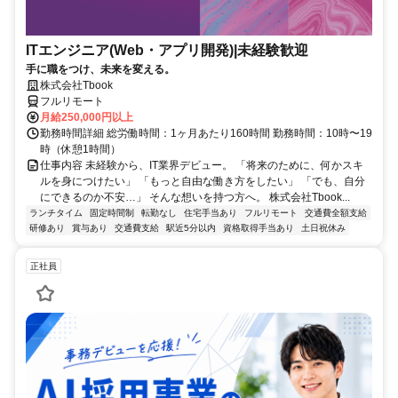
ITエンジニア(Web・アプリ開発)|未経験歓迎
手に職をつけ、未来を変える。
株式会社Tbook
フルリモート
月給250,000円以上
勤務時間詳細 総労働時間：1ヶ月あたり160時間 勤務時間：10時〜19
時（休憩1時間）
仕事内容 未経験から、IT業界デビュー。 「将来のために、何かスキ
ルを身につけたい」 「もっと自由な働き方をしたい」 「でも、自分
にできるのか不安…」 そんな想いを持つ方へ。 株式会社Tbook...
ランチタイム
固定時間制
転勤なし
住宅手当あり
フルリモート
交通費全額支給
研修あり
賞与あり
交通費支給
駅近5分以内
資格取得手当あり
土日祝休み
正社員