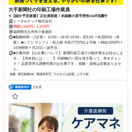
大手新聞社の印刷工場作業員
✨【紹介予定派遣】正社員前提！未経験の若手男性staff活躍中
トータルテック株式会社
時給1,500円～1,875円
福岡県北九州市小倉南区
■勤務時間 ＜2交替＞ 10:00～18:00 19:00～翌3:00 ＊休憩60分（有
償） ■シフト ※シフト・収入例 月収27万円以上可能 ＝時給1500円 ×
1日8時間 × 月23日＋諸手当...
■仕事内容 【お仕事について】 新聞印刷工場での軽作業をお任せしま
す。 【具体的には・・・】 印刷物の一部を抜き取って、色をチェッ
ク！ 品質管理＆調整作業のお仕事です。 経験・資格は必要ありませ
ん...
急募
即日勤務OK
職場見学可
フルタイム歓迎
シフト制
正社員