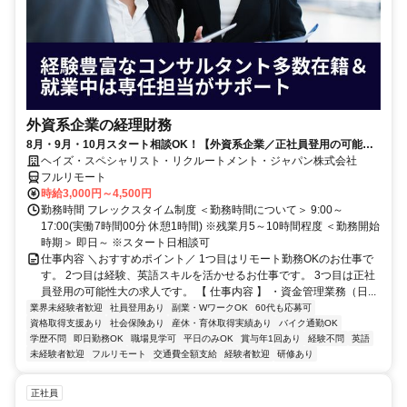
外資系企業の経理財務
8月・9月・10月スタート相談OK！【外資系企業／正社員登用の可能性
大／700万～800万／リモート勤務OK】経理財務
ヘイズ・スペシャリスト・リクルートメント・ジャパン株式会社
フルリモート
時給3,000円～4,500円
勤務時間 フレックスタイム制度 ＜勤務時間について＞ 9:00～
17:00(実働7時間00分 休憩1時間) ※残業月5～10時間程度 ＜勤務開始
時期＞ 即日～ ※スタート日相談可
仕事内容 ＼おすすめポイント／ 1つ目はリモート勤務OKのお仕事で
す。 2つ目は経験、英語スキルを活かせるお仕事です。 3つ目は正社
員登用の可能性大の求人です。 【 仕事内容 】 ・資金管理業務（日...
業界未経験者歓迎
社員登用あり
副業・WワークOK
60代も応募可
資格取得支援あり
社会保険あり
産休・育休取得実績あり
バイク通勤OK
学歴不問
即日勤務OK
職場見学可
平日のみOK
賞与年1回あり
経験不問
英語
未経験者歓迎
フルリモート
交通費全額支給
経験者歓迎
研修あり
正社員