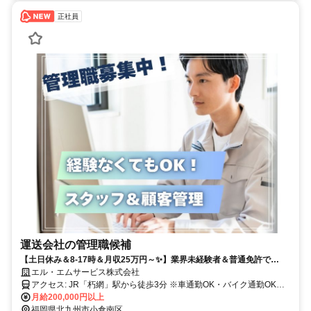
正社員
運送会社の管理職候補
【土日休み＆8-17時＆月収25万円～✨】業界未経験者＆普通免許で
OK！会社負担で大型・中型免許取得！
エル・エムサービス株式会社
アクセス: JR「朽網」駅から徒歩3分 ※車通勤OK・バイク通勤OK・
自転車通勤OK
月給200,000円以上
福岡県北九州市小倉南区