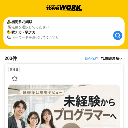
福岡県
朽網駅
職種を選択してください
駅チカ・駅ナカ
キーワードを選択してください
203件
条件保存
関連度順
正社員