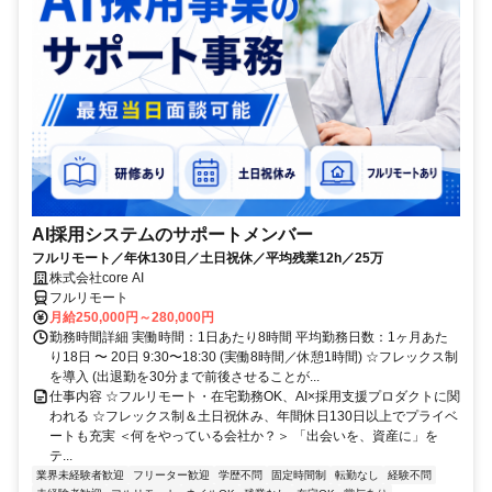
AI採用システムのサポートメンバー
フルリモート／年休130日／土日祝休／平均残業12h／25万
株式会社core AI
フルリモート
月給250,000円～280,000円
勤務時間詳細 実働時間：1日あたり8時間 平均勤務日数：1ヶ月あた
り18日 〜 20日 9:30〜18:30 (実働8時間／休憩1時間) ☆フレックス制
を導入 (出退勤を30分まで前後させることが...
仕事内容 ☆フルリモート・在宅勤務OK、AI×採用支援プロダクトに関
われる ☆フレックス制＆土日祝休み、年間休日130日以上でプライベ
ートも充実 ＜何をやっている会社か？＞ 「出会いを、資産に」を
テ...
業界未経験者歓迎
フリーター歓迎
学歴不問
固定時間制
転勤なし
経験不問