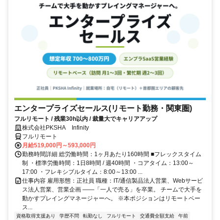
エンタープライズセールス(リモート勤務・関東圏)
フルリモート / 残業30h以内 / 裁量大でキャリアアップ
株式会社PKSHA Infinity
フルリモート
月給519,000円～593,000円
勤務時間詳細 総労働時間：1ヶ月あたり160時間 ■フレックスタイム
制 ・標準労働時間：1日8時間 / 週40時間 ・コアタイム：13:00～
17:00 ・フレキシブルタイム：8:00～13:00 ...
仕事内容 雇用形態：正社員 職種：IT/通信製品法人営業、Webサービ
ス法人営業、営業企画 ――「一人で売る」を卒業。 チームで大手を
動かすプレイングマネージャーへ。 ※本ポジションはリモートベー
ス...
資格取得支援あり
学歴不問
転勤なし
フルリモート
交通費全額支給
午前