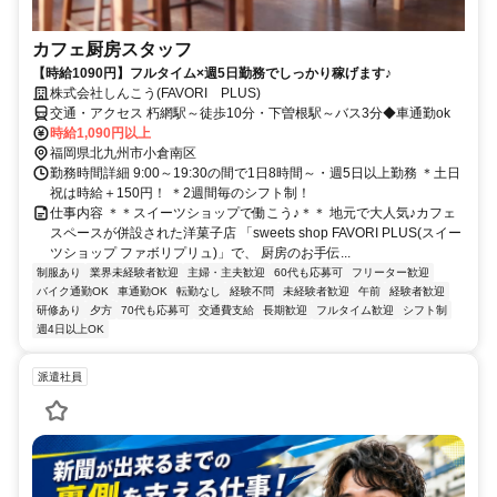
カフェ厨房スタッフ
【時給1090円】フルタイム×週5日勤務でしっかり稼げます♪
株式会社しんこう(FAVORI PLUS)
交通・アクセス 朽網駅～徒歩10分・下曽根駅～バス3分◆車通勤ok
時給1,090円以上
福岡県北九州市小倉南区
勤務時間詳細 9:00～19:30の間で1日8時間～・週5日以上勤務 ＊土日
祝は時給＋150円！ ＊2週間毎のシフト制！
仕事内容 ＊＊スイーツショップで働こう♪＊＊ 地元で大人気♪カフェ
スペースが併設された洋菓子店 「sweets shop FAVORI PLUS(スイー
ツショップ ファボリプリュ)」で、 厨房のお手伝...
制服あり
業界未経験者歓迎
主婦・主夫歓迎
60代も応募可
フリーター歓迎
バイク通勤OK
車通勤OK
転勤なし
経験不問
未経験者歓迎
午前
経験者歓迎
研修あり
夕方
70代も応募可
交通費支給
長期歓迎
フルタイム歓迎
シフト制
週4日以上OK
派遣社員