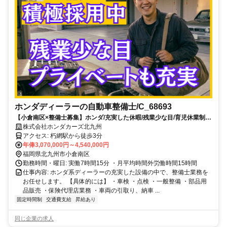
ホンダディーラーの自動車整備士/C_68693
【小倉南区×整備士募集】ホンダ/充実した休暇/残業少な目/育児休業制度
（取得実績あり）
株式会社ホンダカーズ北九州
アクセス: 朽網駅から徒歩3分
年俸3,070,000円～4,540,000円
福岡県北九州市小倉南区
勤務時間・曜日: 実働7時間15分 ・月平均時間外労働時間15時間
仕事内容: ホンダ系ディーラーの充実した設備の中で、整備士業務を
お任せします。 【具体的には】 ・車検 ・点検 ・一般整備 ・部品用
品販売 ・保険代理店業務 ・車両の引取り、納車 ...
固定時間制
交通費支給
昇給あり
同じ企業の求人