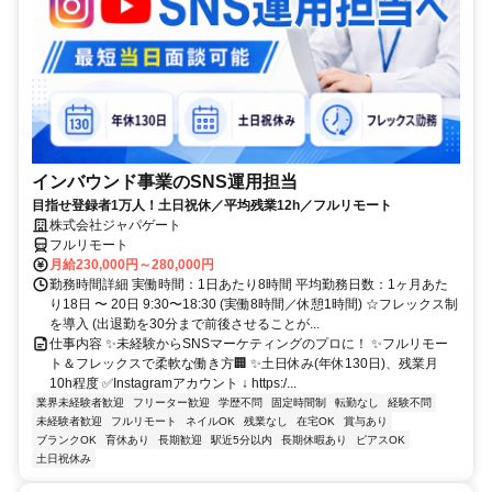
インバウンド事業のSNS運用担当
目指せ登録者1万人！土日祝休／平均残業12h／フルリモート
株式会社ジャパゲート
フルリモート
月給230,000円～280,000円
勤務時間詳細 実働時間：1日あたり8時間 平均勤務日数：1ヶ月あた
り18日 〜 20日 9:30〜18:30 (実働8時間／休憩1時間) ☆フレックス制
を導入 (出退勤を30分まで前後させることが...
仕事内容 ✨未経験からSNSマーケティングのプロに！ ✨フルリモー
ト＆フレックスで柔軟な働き方🏢 ✨土日休み(年休130日)、残業月
10h程度 ✅Instagramアカウント ↓ https:/...
業界未経験者歓迎
フリーター歓迎
学歴不問
固定時間制
転勤なし
経験不問
未経験者歓迎
フルリモート
ネイルOK
残業なし
在宅OK
賞与あり
ブランクOK
育休あり
長期歓迎
駅近5分以内
長期休暇あり
ピアスOK
土日祝休み