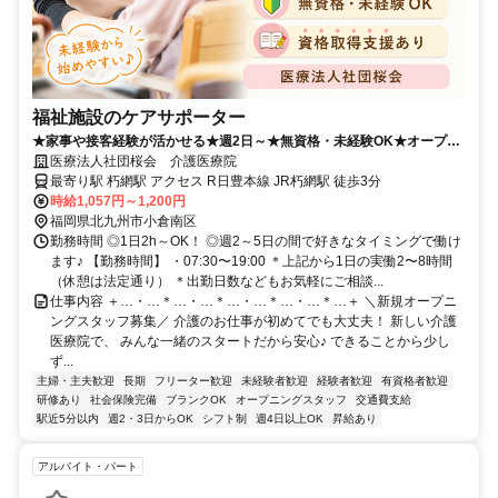
福祉施設のケアサポーター
★家事や接客経験が活かせる★週2日～★無資格・未経験OK★オープニ
ングスタッフ募集♪
医療法人社団桜会 介護医療院
最寄り駅 朽網駅 アクセス R日豊本線 JR朽網駅 徒歩3分
時給1,057円～1,200円
福岡県北九州市小倉南区
勤務時間 ◎1日2h～OK！ ◎週2～5日の間で好きなタイミングで働け
ます♪ 【勤務時間】 ・07:30〜19:00 ＊上記から1日の実働2〜8時間
（休憩は法定通り） ＊出勤日数などもお気軽にご相談...
仕事内容 ＋…・…＊…・…＊…・…＊…・…＊…＋ ＼新規オープニ
ングスタッフ募集／ 介護のお仕事が初めてでも大丈夫！ 新しい介護
医療院で、 みんな一緒のスタートだから安心♪ できることから少し
ず...
主婦・主夫歓迎
長期
フリーター歓迎
未経験者歓迎
経験者歓迎
有資格者歓迎
研修あり
社会保険完備
ブランクOK
オープニングスタッフ
交通費支給
駅近5分以内
週2・3日からOK
シフト制
週4日以上OK
昇給あり
アルバイト・パート