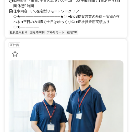
勤務時間・曜日: 平日のみ 9：00～18：00 実働時間：1日あたり8時
間 休憩1時間
仕事内容: ＼＼在宅型リモートワーク ／／
◇★───────────────★◇ ●BtoB提案営業の基礎～実践が学
べる ●平日のみ週5で土日はゆっくり◎ ●正社員登用実績あり
◇★───────...
社員登用あり
固定時間制
フルリモート
在宅OK
正社員