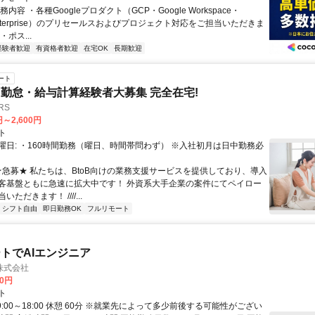
内容 ・各種Googleプロダクト（GCP・Google Workspace・
 Enterprise）のプリセールスおよびプロジェクト対応をご担当いただきま
ポス...
経験者歓迎
有資格者歓迎
在宅OK
長期歓迎
ート
勤怠・給与計算経験者大募集 完全在宅!
RS
円～2,600円
ト
曜日: ・160時間勤務（曜日、時間帯問わず） ※入社初月は日中勤務必
 ★急募★ 私たちは、BtoB向けの業務支援サービスを提供しており、導入
客基盤ともに急速に拡大中です！ 外資系大手企業の案件にてペイロー
ただきます！ ////...
シフト自由
即日勤務OK
フルリモート
トでAIエンジニア
株式会社
00円
ト
9:00～18:00 休憩 60分 ※就業先によって多少前後する可能性がござい