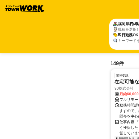
福岡県
朽網
職種を選択
即日勤務OK
キーワード
149件
業務委託
在宅可能
90株式会社
月給60,00
フルリモー
勤務時間詳
ますので、お
間帯を中心に
仕事内容 
う挫折したく
営しています
社員登用あり