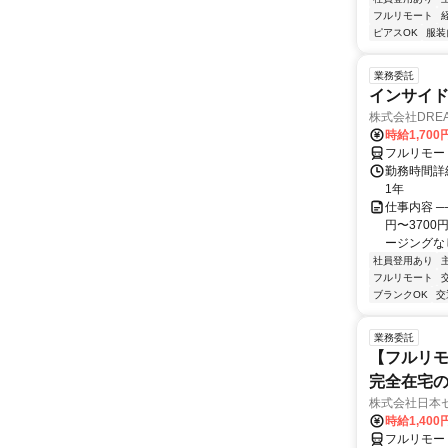
フルリモート
ピアスOK
服装
業務委託
インサイ
株式会社DREA
時給1,700
フルリモー
勤務時間詳細
1年
仕事内容 ─
円〜370
ージングなし
社員登用あり
フルリモート
ブランクOK
交
業務委託
【フルリモ
完全在宅
株式会社日本
時給1,400
フルリモー