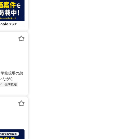
な学校現場の想
がら...
K
長期歓迎