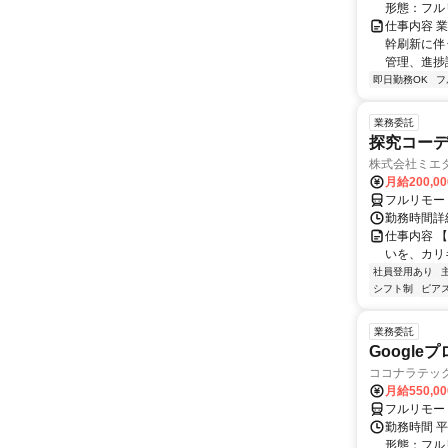
形態：フル
仕事内容 業
幹刷新に伴
管理、進捗課
即日勤務OK
フ
業務委託
探究コー
株式会社ミエ
月給200,0
フルリモー
勤務時間詳細
仕事内容 
いを、カリ
社員登用あり
シフト制
ピアス
業務委託
Googl
ココナラテック 
月給550,0
フルリモー
勤務時間 平
形態：フル