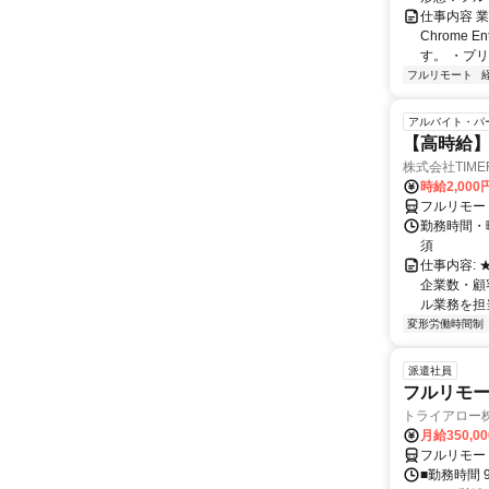
仕事内容 業務
Chrome
す。 ・プリ・
フルリモート
アルバイト・パ
【高時給】
株式会社TIME
時給2,000
フルリモー
勤務時間・
須
仕事内容:
企業数・顧
ル業務を担当い
変形労働時間制
派遣社員
フルリモー
トライアロー
月給350,0
フルリモー
■勤務時間 