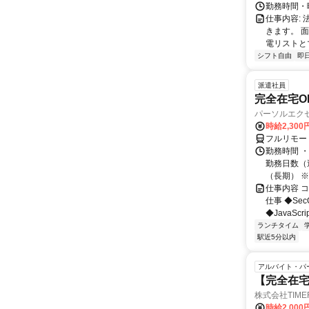
勤務時間・曜
仕事内容:
きます。 
電リストと
シフト自由
即
派遣社員
完全在宅OK
パーソルエクセ
時給2,300
フルリモー
勤務時間 ・
勤務日数（週
（長期） ※契
仕事内容 
仕事 ◆Se
◆JavaScr
ランチタイム
駅近5分以内
アルバイト・パ
【完全在
株式会社TIME
時給2,000