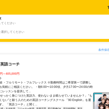
駅
してください
を選択してください
条件保
な英語コーチ
0円～405,000円
ト
細 ・フルリモート・フルフレックス ※勤務時間はご希望第一で調整し
気軽にご相談ください。 ・朝6:00〜10:00頃、夕方17:00〜24:00の時
レッスンを提供して...
「せっかく身につけた英語力、使わないまま眠らせていませんか？」 “も
ない”と願う人のための英語コーチングスクール 「90 English」を運
。 「英語コーチ」と聞く...
主婦・主夫歓迎
フリーター歓迎
学歴不問
即日勤務OK
固定時間制
英語