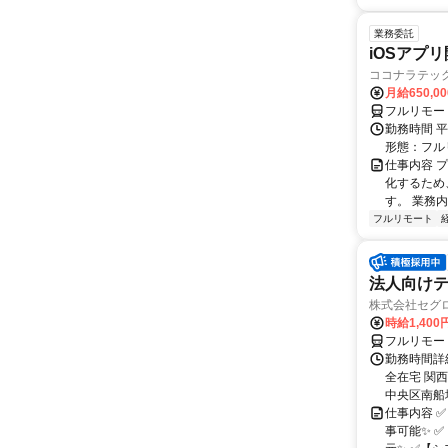
業務委託
iOSアプ
ココナラテック 
月給650,0
フルリモー
勤務時間 平
形態：フル
仕事内容 
化するため
す。 業務内
フルリモート
法人向けテ
株式会社セグ
時給1,400
フルリモー
勤務時間詳細
全在宅 関
中央区南船場1
仕事内容 
事可能✨ 