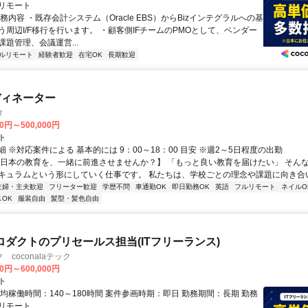
リモート
務内容 ・既存会計システム（Oracle EBS）からBizインテグラルへの基
う周辺I/F移行を行います。 ・顧客側IFチームのPMOとして、ベンダー
題管理、会議運営...
ルリモート
経験者歓迎
在宅OK
長期歓迎
ディネーター
タ
00円～500,000円
ト
 ※対応案件による 基本的には 9：00～18：00 目安 ※週2～5日程度の出勤
【日本の教育を、一緒に前進させませんか？】 「もっと良い教育を届けたい」 そん
キュラムという形にしていく仕事です。 私たちは、学校ごとの理念や課題に向き合いな
主婦・主夫歓迎
フリーター歓迎
学歴不問
車通勤OK
即日勤務OK
英語
フルリモート
ネイルO
OK
服装自由
髪型・髪色自由
eプロダクトのプリセールス担当(ITフリーランス)
coconalaテック
00円～600,000円
ト
均稼働時間：140～180時間 案件参画時期：即日 勤務期間：長期 勤務
リモート