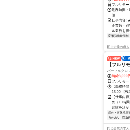
フルリモー
勤務時間・
須
仕事内容:
企業数・顧
ル業務を担当い
変形労働時間制
同じ企業の求人
【フルリモ
パーソルクロ
時給3,000
フルリモー
【勤務時間】
13:00 
【仕事内容
め（10時
経験を活か
産休・育休取得
育休あり
交通
同じ企業の求人