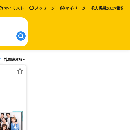
マイリスト
メッセージ
マイページ
求人掲載のご相談
存
関連度順