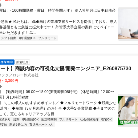
ト
曜日: ・160時間勤務（曜日、時間帯問わず） ※入社初月は日中勤務必
 ★急募★ 私たちは、BtoB向けの業務支援サービスを提供しており、導入
客基盤ともに急速に拡大中です！ 外資系大手企業の案件にてペイロー
ただきます！ ////...
シフト自由
即日勤務OK
フルリモート
派遣社員
ート】商談内容の可視化支援/開発エンジニア_E260875730
ステクノロジー株式会社
円～3,300円
ト
 【勤務時間】09:00〜18:00(実働時間08時間) 【休憩時間】12:00〜
【残業】月10時間程度
】 ＼この求人のおすすめポイント／ ◆フルリモートワーク ◆残業少な
間以内） ◆短期（3か月未満）のお仕事 ◆大手SI企業勤務 ◆今までのご
して、更なるキャリアアップを目...
実績あり
短期
即日勤務OK
固定時間制
フルリモート
社会保険完備
在宅OK
費支給
駅近5分以内
育児サポートあり