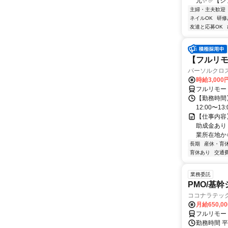
元✨ ✅【シ
主婦・主夫歓迎
ネイルOK
研修
友達と応募OK
【フルリモー
パーソルクロ
時給3,000
フルリモー
【勤務時間】
12:00〜13:
【仕事内容
助成金あり
業所在地か
長期
産休・育
育休あり
交通
業務委託
PMO/基
ココナラテック 
月給650,0
フルリモー
勤務時間 平