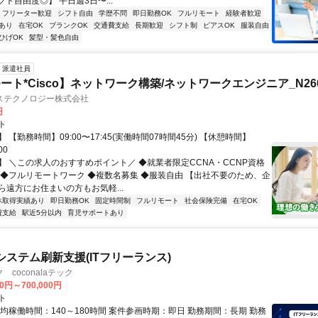
フト自由度◎】 平日週3日〜...
フリーター歓迎
シフト自由
学歴不問
即日勤務OK
フルリモート
経験者歓迎
あり
在宅OK
ブランクOK
交通費支給
長期歓迎
シフト制
ピアスOK
服装自由
ひげOK
髪型・髪色自由
派遣社員
ト*Cisco】ネットワーク構築/ネットワークエンジニア_N2606
ステクノロジー株式会社
円
ト
 【勤務時間】09:00〜17:45(実働時間07時間45分) 【休憩時間】
00
】 ＼この求人のおすすめポイント／ ◆就業者限定CCNA・CCNP資格
 ◆フルリモートワーク ◆複数名募集 ◆服装自由 【出社不要のため、企
ら遠方にお住まいの方もお気軽...
休取得実績あり
即日勤務OK
固定時間制
フルリモート
社会保険完備
在宅OK
費支給
駅近5分以内
育児サポートあり
幹システム刷新支援(ITフリーランス)
coconalaテック
00円～700,000円
ト
均稼働時間：140～180時間 案件参画時期：即日 勤務期間：長期 勤務