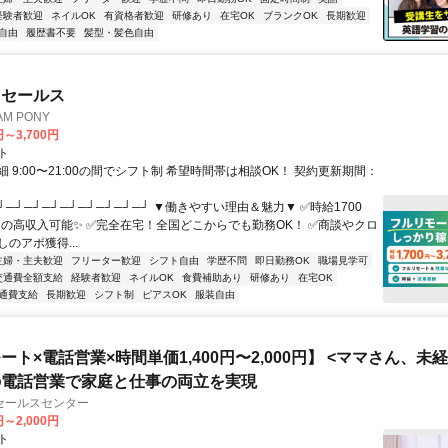
経験者歓迎
ネイルOK
有資格者歓迎
研修あり
在宅OK
ブランクOK
長期歓迎
自由
履歴書不要
髪型・髪色自由
ドセールス
M PONY
円～3,700円
ト
 9:00〜21:00の間でシフト制 希望時間帯は相談OK！ 契約更新期間：
┘─┘─┘─┘─┘─┘─┘─┘─┘ ▼働きやすい理由＆魅力▼ ✅時給1700
0円の高収入可能✨ ✅完全在宅！全国どこからでも勤務OK！ ✅商談やクロ
のアポ獲得...
主婦・主夫歓迎
フリーター歓迎
シフト自由
学歴不問
即日勤務OK
職場見学可
交通費全額支給
経験者歓迎
ネイルOK
食費補助あり
研修あり
在宅OK
通費支給
長期歓迎
シフト制
ピアスOK
服装自由
ート×電話営業×時間単価1,400円〜2,000円】 <ママさん、未
の電話営業で家庭と仕事の両立を実現
セールスセンター
円～2,000円
ト