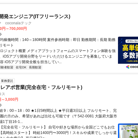
リ開発エンジニア(ITフリーランス)
coconalaテック
00円～700,000円
ト
均稼働時間：140～180時間 案件参画時期：即日 勤務期間：長期 勤務
リモート
プロジェクト概要 メディアプラットフォームのスマートフォン体験を強
、iOSアプリ開発分野をリードいただけるエンジニアを募集していま
容 iOSアプリ開発全般を担当してい...
経験者歓迎
在宅OK
長期歓迎
業務委託
レアポ営業(完全在宅・フルリモート)
ロス
円～3,000円
ト
 9：00～18：00 ★1日5時間以上 ★平日週3日以上 フルリモート、完
西圏の方のみ、希望があれば出社も可能です（〒542-0081 大阪府大阪市
丁目16-1...
✅【完全在宅・フルリモート】 自宅や好きな場所から全国どこでもお仕
✅【高時給スタート】 時給1400円〜3000円！スキルや成果でしっかり還