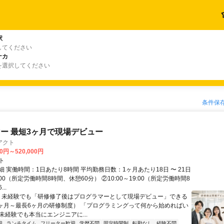
駅
してください
ナカ
を選択してください
条件保
ー 最短3ヶ月で現場デビュー
アクト
00円～520,000円
ト
 実働時間：1日あたり8時間 平均勤務日数：1ヶ月あたり18日 〜 21日
18:00（所定労働時間8時間、休憩60分） ②10:00～19:00（所定労働時間8
..
＼ 未経験でも「研修修了後はプログラマーとして現場デビュー」できる
1ヶ月～最長6ヶ月の研修制度） 「プログラミングって何から始めればい
T未経験でも本当にエンジニアに...
迎
ランチタイム
フリーター歓迎
学歴不問
固定時間制
転勤なし
経験不問