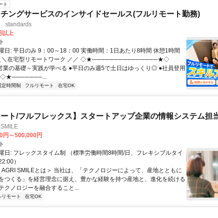
ート
チングサービスのインサイドセールス(フルリモート勤務)
standards
0円以上
ト
日: 平日のみ 9：00～18：00 実働時間：1日あたり8時間 休憩1時間
＼＼在宅型リモートワーク ／／ ◇★───────────────★◇
提案営業の基礎～実践が学べる ●平日のみ週5で土日はゆっくり◎ ●社員登用
★───────...
固定時間制
フルリモート
在宅OK
ート/フルフレックス】スタートアップ企業の情報システム担
SMILE
00円～500,000円
ト
曜日: フレックスタイム制 （標準労働時間8時間/日、フレキシブルタイ
22:00）
＜AGRI SMILEとは＞ 当社は、「テクノロジーによって、産地とともに
をつくる」を経営理念に据え、豊かな経験を持つ産地と、進化を続ける
テクノロジーを融合すること...
ルリモート
在宅OK