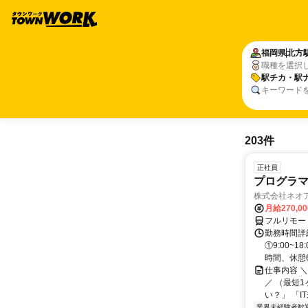
福岡県
北方
職種を選択
駅チカ・駅
キーワード
203件
正社員
プログラマ
株式会社ネオ
月給270,0
フルリモー
勤務時間詳細
①9:00~
時間、休憩6.
仕事内容 
／ （最短
い？」 「I
業界未経験者歓