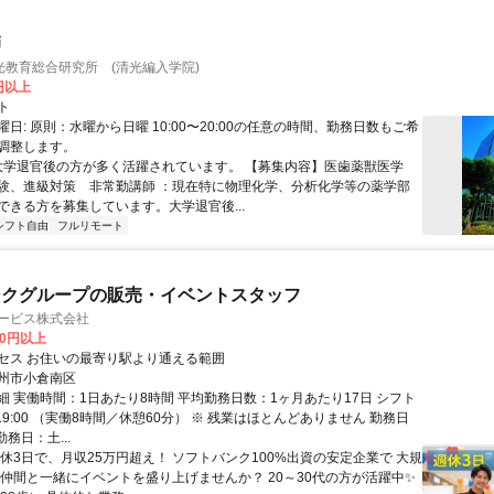
師
光教育総合研究所 (清光編入学院)
0円以上
ト
日: 原則：水曜から日曜 10:00〜20:00の任意の時間、勤務日数もご希
調整します。
 大学退官後の方が多く活躍されています。 【募集内容】医歯薬獣医学
験、進級対策 非常勤講師 ：現在特に物理化学、分析化学等の薬学部
ができる方を募集しています。大学退官後...
シフト自由
フルリモート
ンクグループの販売・イベントスタッフ
サービス株式会社
00円以上
セス お住いの最寄り駅より通える範囲
州市小倉南区
細 実働時間：1日あたり8時間 平均勤務日数：1ヶ月あたり17日 シフト
0～19:00 （実働8時間／休憩60分） ※ 残業はほとんどありません 勤務日
勤務日：土...
週休3日で、月収25万円超え！ ソフトバンク100%出資の安定企業で 大規
 仲間と一緒にイベントを盛り上げませんか？ 20～30代の方が活躍中✨