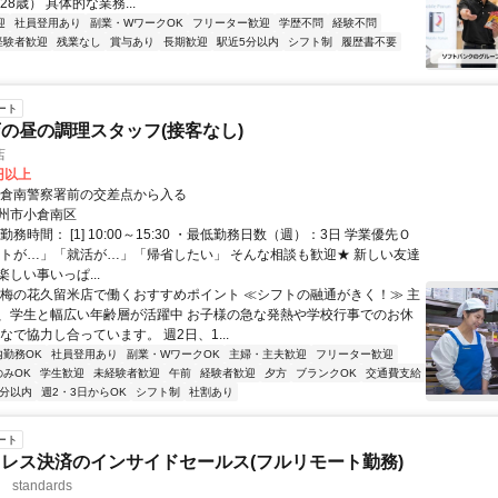
28歳） 具体的な業務...
迎
社員登用あり
副業・WワークOK
フリーター歓迎
学歴不問
経験不問
経験者歓迎
残業なし
賞与あり
長期歓迎
駅近5分以内
シフト制
履歴書不要
ート
の昼の調理スタッフ(接客なし)
店
0円以上
小倉南警察署前の交差点から入る
州市小倉南区
勤務時間： [1] 10:00～15:30 ・最低勤務日数（週）：3日 学業優先Ｏ
ストが…」「就活が…」「帰省したい」 そんな相談も歓迎★ 新しい友達
しい事いっぱ...
★梅の花久留米店で働くおすすめポイント ≪シフトの融通がきく！≫ 主
、学生と幅広い年齢層が活躍中 お子様の急な発熱や学校行事でのお休
なで協力し合っています。 週2日、1...
内勤務OK
社員登用あり
副業・WワークOK
主婦・主夫歓迎
フリーター歓迎
のみOK
学生歓迎
未経験者歓迎
午前
経験者歓迎
夕方
ブランクOK
交通費支給
5分以内
週2・3日からOK
シフト制
社割あり
ート
レス決済のインサイドセールス(フルリモート勤務)
standards