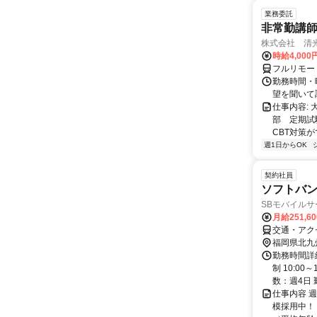
業務委託
非常勤講
株式会社 清
時給4,00
フルリモー
勤務時間・曜
望を聞いて
仕事内容:
部 定期試
CBT対策
週1日からOK
契約社員
ソフトバ
SBモバイル
月給251,6
交通・アク
福岡県北九
勤務時間詳
制 10:0
数：週4日 
仕事内容 
模採用中！