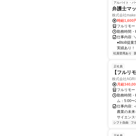
アルバイト・パ
弁護士マッ
株式会社make 
時給1,60
フルリモー
勤務時間・曜
仕事内容: 
●BtoB
実績あり！ ◇
社員登用あり
正社員
【フルリモ
株式会社AGRI 
月給340,0
フルリモー
勤務時間・
ム：5:00〜
仕事内容: 
農業の未来
サイエンス
シフト自由
フ
正社員