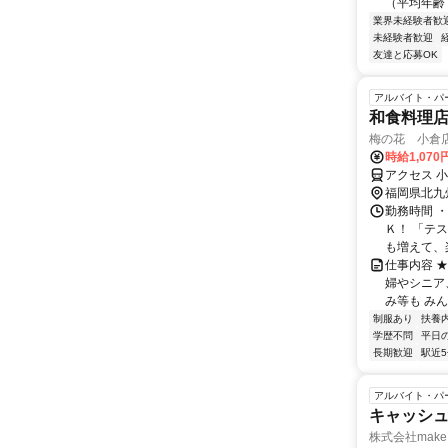
（平均年齢 
業界未経験者歓
未経験者歓迎
友達と応募OK
アルバイト・パ
和食料理店
梅の花 小倉
時給1,07
アクセス 
福岡県北九
勤務時間 ・
Ｋ！ 「テ
も増えて、楽
仕事内容 
婦やシニア
み等も みん
制服あり
扶養
学歴不問
平日
長期歓迎
駅近
アルバイト・パ
キャッシュ
株式会社make 