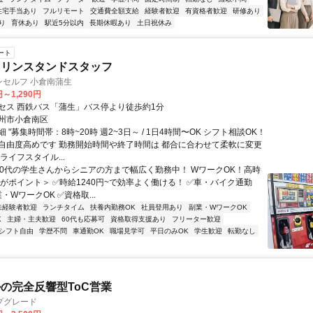
住宅手当あり
フルリモート
交通費全額支給
経験者歓迎
有資格者歓迎
研修あり
り
育休あり
駅近5分以内
長期休暇あり
土日祝休み
ート
ソリンスタンドスタッフ
ンセルフ 小倉南蒲生
円～1,290円
セス 西鉄バス「蒲生」バス停より徒歩約1分
州市小倉南区
 "募集時間帯：8時~20時 週2~3日～ / 1日4時間〜OK シフト相談OK！
自由度高めです 勤務開始時間や終了時間は 都合に合わせて柔軟に変更
ライフスタイル...
"10代の学生さんからシニアの方まで幅広く勤務中！ WワークOK！高時
こがポイント＞ ✅時給1240円~で効率よく働ける！ ✅車・バイク通勤
業・WワークOK ✅資格取...
未経験者歓迎
ランチタイム
扶養内勤務OK
社員登用あり
副業・WワークOK
K
主婦・主夫歓迎
60代も応募可
資格取得支援あり
フリーター歓迎
シフト自由
学歴不問
車通勤OK
職場見学可
平日のみOK
学生歓迎
転勤なし
ルの完全反響型ToC営業
プグレード