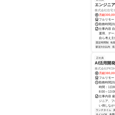
エンジニ
株式会社住宅
月給300,0
フルリモー
勤務時間詳
仕事内容 
運用、デー
自ら考え主
固定時間制
転
駅近5分以内
長
正社員
AI活用開
株式会社PKSHA 
月給380,0
フルリモー
勤務時間詳
時間：1日8
8:00～13:00 
仕事内容 
ジニア、フ
い倒しながら
ランチタイム
ネイルOK
食費