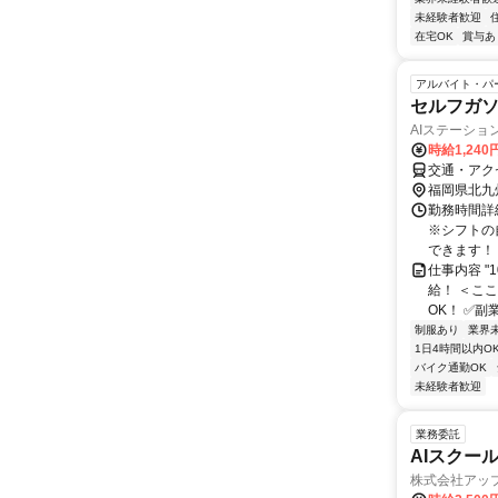
未経験者歓迎
在宅OK
賞与あ
アルバイト・パ
セルフガ
AIステーショ
時給1,240
交通・アク
福岡県北九
勤務時間詳細
※シフトの
できます！ 
仕事内容 
給！ ＜こ
OK！ ✅副
制服あり
業界
1日4時間以内O
バイク通勤OK
未経験者歓迎
業務委託
AIスクー
株式会社アッ