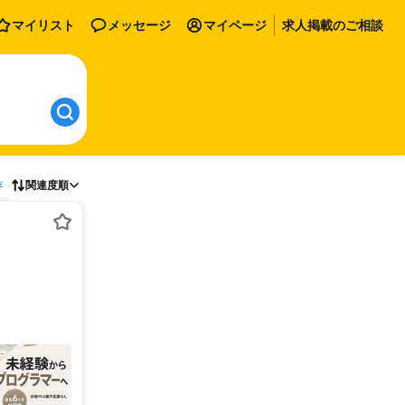
マイリスト
メッセージ
マイページ
求人掲載のご相談
存
関連度順