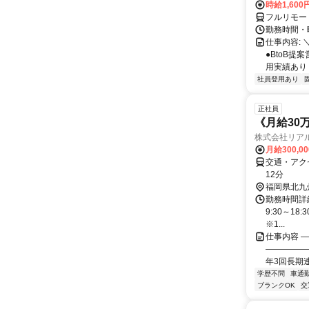
時給1,60
フルリモー
勤務時間・曜
仕事内容: 
●BtoB
用実績あり ◇
社員登用あり
正社員
《月給30
株式会社リア
月給300,0
交通・アク
12分
福岡県北九
勤務時間詳細
9:30～18
※1...
仕事内容 
―――――
年3回長期連
学歴不問
車通勤
ブランクOK
交