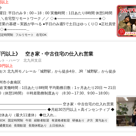
0円以上
ト
日: 平日のみ 9：00～18：00 実働時間：1日あたり8時間 休憩1時間
＼＼在宅型リモートワーク ／／ ◇★───────────────★◇
提案営業の基礎～実践が学べる ●平日のみ週5で土日はゆっくり◎ ●正社員登
★───────...
固定時間制
フルリモート
在宅OK
万円以上》 空き家・中古住宅の仕入れ営業
ルト・ハーツ 北九州支店
00円以上
セス 北九州モノレール「城野駅」から徒歩4分、JR「城野駅」から徒歩
州市小倉南区
 実働時間：1日あたり8時間 平均勤務日数：1ヶ月あたり20日 〜 21日
:30（休憩1時間） ※時差勤務制度あり （8:30～17:30、9:00～18:00）
―――――――――――――――――― 空き家・中古住宅の仕入れ営業
――――――――――――― ◆月給30万円以上＋高インセンティブ ◆
休あり（最大11連休） ◆仕入れ...
OK
固定時間制
午前
経験者歓迎
有資格者歓迎
研修あり
夕方
賞与あり
通費支給
長期歓迎
長期休暇あり
土日祝休み