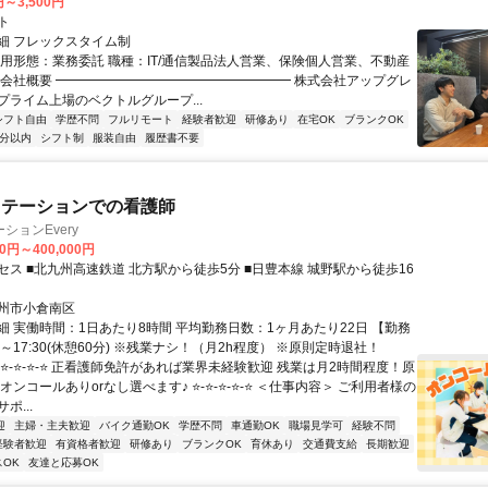
円～3,500円
ト
細 フレックスタイム制
雇用形態：業務委託 職種：IT/通信製品法人営業、保険個人営業、不動産
▏会社概要 ━━━━━━━━━━━━━━━━━━ 株式会社アップグレ
プライム上場のベクトルグループ...
シフト自由
学歴不問
フルリモート
経験者歓迎
研修あり
在宅OK
ブランクOK
5分以内
シフト制
服装自由
履歴書不要
ステーションでの看護師
ションEvery
00円～400,000円
セス ■北九州高速鉄道 北方駅から徒歩5分 ■日豊本線 城野駅から徒歩16
州市小倉南区
細 実働時間：1日あたり8時間 平均勤務日数：1ヶ月あたり22日 【勤務
30～17:30(休憩60分) ※残業ナシ！（月2h程度） ※原則定時退社！
-⭐-⭐-⭐-⭐ 正看護師免許があれば業界未経験歓迎 残業は月2時間程度！原
オンコールありorなし選べます♪ ⭐-⭐-⭐-⭐-⭐ ＜仕事内容＞ ご利用者様の
ポ...
迎
主婦・主夫歓迎
バイク通勤OK
学歴不問
車通勤OK
職場見学可
経験不問
経験者歓迎
有資格者歓迎
研修あり
ブランクOK
育休あり
交通費支給
長期歓迎
OK
友達と応募OK