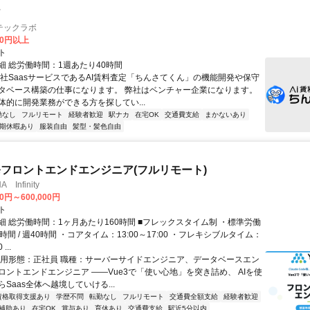
ア
テックラボ
00円以上
ト
細 総労働時間：1週あたり40時間
自社SaasサービスであるAI賃料査定「ちんさてくん」の機能開発や保守
タベース構築の仕事になります。 弊社はベンチャー企業になります。
体的に開発業務ができる方を探してい...
勤なし
フルリモート
経験者歓迎
駅ナカ
在宅OK
交通費支給
まかないあり
期休暇あり
服装自由
髪型・髪色自由
発フロントエンドエンジニア(フルリモート)
Infinity
00円～600,000円
ト
細 総労働時間：1ヶ月あたり160時間 ■フレックスタイム制 ・標準労働
時間 / 週40時間 ・コアタイム：13:00～17:00 ・フレキシブルタイム：
...
雇用形態：正社員 職種：サーバーサイドエンジニア、データベースエン
ロントエンドエンジニア ――Vue3で「使い心地」を突き詰め、 AIを使
Saas全体へ越境していける...
資格取得支援あり
学歴不問
転勤なし
フルリモート
交通費全額支給
経験者歓迎
補助あり
在宅OK
賞与あり
育休あり
交通費支給
駅近5分以内