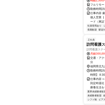
時給2,500
フルリモー
勤務時間詳
仕事内容 
個人営業 
ード（東証
社員登用あり
長期歓迎
駅近
正社員
訪問看護
訪問看護ステー
月給300,0
交通・アク
分
福岡県北九
勤務時間詳
時間】 8:
仕事内容 ⭐
則定時退社 
療養生活をサ
業界未経験者歓
未経験者歓迎
シフト制
ピアス