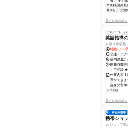
境！ 小学生
業界未経験者歓
育休あり
交通
同じ企業の求人
アルバイト・パ
英語指導の
対話式進学塾
時給1,10
交通・アク
福岡県北九
勤務時間詳細 平
～応相談 
仕事内容 
導ができま
自身の留学や
シフト制
同じ企業の求人
携帯ショ
auショップ徳