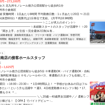
00円～273,100円
セス 北九州モノレール徳力公団前駅から徒歩約1分
州市小倉南区
 実働時間：1日あたり8時間 平均勤務日数：1ヶ月あたり20日 〜 21日
:45(休憩60分) ＊残業代は1分単位で支給。 (月平均18.9時間)
━━━━━━━━━━━━━━━━ ✨ここが求人のポイント✨
━━━━━━━━━━━ ✨未経験スタートのスタッフが活躍中！ ✨20
「聞き上手」が主役 ✨完全週休2日制＆有...
未経験者歓迎
資格取得支援あり
フリーター歓迎
バイク通勤OK
学歴不問
時間制
職場見学可
転勤なし
経験不問
未経験者歓迎
住宅手当あり
研修あり
ンクOK
育休あり
オープニングスタッフ
交通費支給
長期歓迎
ート
力南店の接客ホールスタッフ
店
円～1,625円
モノレールやバス、車通勤のスタッフも在籍してお
区の近隣の方から小倉北区や八幡東区、門司区、京都郡苅田町など遠方
州市小倉南区
多数活躍しています。
日: ＜16:00～23:30＞ ＊1日4時間以上！ ＊学校がお休みの日はフル
きたい！という方も活躍中 ＊週3、4日程度勤務ＯＫ(シフト制) ＊17、
もＯＫ ＊...
-------------------------------------- ＼＼20歳～40歳男女活躍中／／ 柔軟シフ
稼げる！ 【 OPA 】でバイトデビュー -...
シフト自由
シフト制
昇給あり