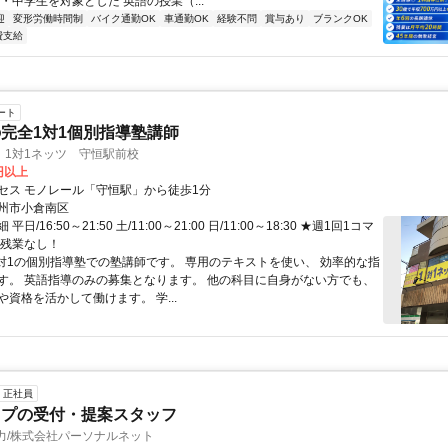
・中学生を対象とした 英語の授業（...
迎
変形労働時間制
バイク通勤OK
車通勤OK
経験不問
賞与あり
ブランクOK
費支給
ート
完全1対1個別指導塾講師
 1対1ネッツ 守恒駅前校
0円以上
セス モノレール「守恒駅」から徒歩1分
州市小倉南区
日/16:50～21:50 土/11:00～21:00 日/11:00～18:30 ★週1回1コマ
★残業なし！
1対1の個別指導塾での塾講師です。 専用のテキストを使い、 効率的な指
す。 英語指導のみの募集となります。 他の科目に自身がない方でも、
資格を活かして働けます。 学...
正社員
ップの受付・提案スタッフ
力/株式会社パーソナルネット