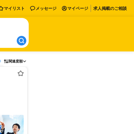
マイリスト
メッセージ
マイページ
求人掲載のご相談
存
関連度順