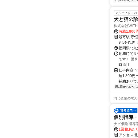
アルバイト・パ
犬と猫の
株式会社WiTH
時給1,800
最寄駅 守恒駅 交通アクセス 北九州モノレール小倉線「守恒駅」か
福岡県北九
勤務時間 9
です！ 働
時退社
仕事内容 
給1,80
補助ありでス
週1日からOK
同じ企業の求人
個別指導・
ナビ個別指導
1業務あたり 
アクセス 