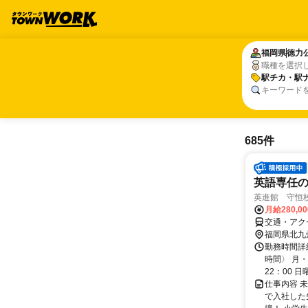
福岡県
福岡県
徳力
徳力
職種を選択
駅チカ・駅
駅チカ・駅
キーワード
685件
英語専任の
英進館 守恒
月給280,0
交通・アク
福岡県北九
勤務時間詳
時間〉 月・
22：00 日
仕事内容 
で入社した