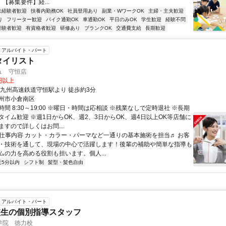
 【募集要件】経...
未経験者歓迎
扶養内勤務OK
社員登用あり
副業・WワークOK
主婦・主夫歓迎
り
フリーター歓迎
バイク通勤OK
車通勤OK
平日のみOK
学生歓迎
経験不問
経験者歓迎
有資格者歓迎
研修あり
ブランクOK
交通費支給
長期歓迎
アルバイト・パート
タイリスト
ュ 守恒店
0円以上
北九州高速鉄道守恒駅より 徒歩約3分
州市小倉南区
間 8:30～19:00 ※曜日・時間は応相談 ※残業なしで定時退社 ※長期
タイム歓迎 ※週1日からOK、週2、3日からOK、週4日以上OK等店舗に
すので詳しくはお問...
● 仕事内容 カット・カラー・パーマなど一通りの基本施術を担当♬ お客
・技術を通して、現場の中心で活躍します！後輩の補助や簡単な指導も
ムの力を高める役割も担います。個人...
近5分以内
シフト制
髪型・髪色自由
アルバイト・パート
校生の個別指導スタッフ
学院 徳力校