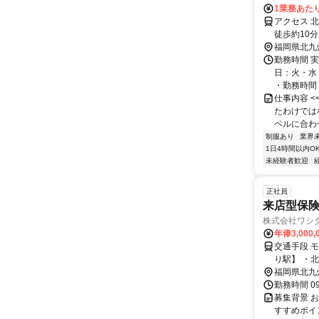
1業務あたり 
アクセス 
徒歩約10
より徒歩1
福岡県北九
勤務時間 実
日：火・水
・勤務時間： [
仕事内容 
たわけでは
ベルに合わ
制服あり
業界
1日4時間以内O
未経験者歓迎
正社員
来店型保
株式会社ワシ
年俸3,000
交通手段 
り駅】 ・
福岡県北九
勤務時間 0
募集背景 
すすめポイ