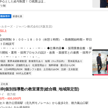
心とした給与制度！ ◎残業はほ...
フト制
派遣社員
ォルターズ・ジャパン株式会社(大阪支店)
0円以上
ト
固定時間制 ９：００～１８：００（休憩１時間） ＜勤務開始時期＞ 即日
ート日相談可
・・ー・・＋・・ー・・＋・・ー・・ ◆仕事内容◆ ・採用業務全般 ・採
の開拓・運用 ・採用プロセスの設計・改善 ・面接官との連携 ・採用デ
・・ー・・＋・・ー・・＋・...
中国語
業界未経験者歓迎
飲食割引あり
短期（3ヵ月以内）
育休延長あり
扶養内勤務OK
店舗割引あり
社員登用あり
無料研修
週1日からOK
K
1日4時間以内OK
隔週シフト提出
土日祝のみOK
主婦・主夫歓迎
無期雇用派遣
60代も応募可
正社員
枠|個別指導塾の教室運営(総合職_地域限定型)
ライ 徳力校
00円～400,000円
セス 徳力公団前駅（北九州モノレール）から徒歩1分、徳力嵐山口駅
ノレール）から徒歩8分