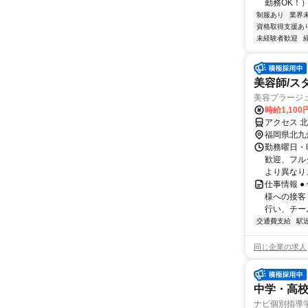
勤務OK！）
制服あり
業界
資格取得支援あ
未経験者歓迎
美容師/ス
美容プラージ
時給1,10
アクセス 
福岡県北九
勤務曜日・時
歓迎、フル
より異なりま
仕事情報 
様への接客
行い、チー
交通費支給
駅
同じ企業の求人
中学・高
ナビ個別指導