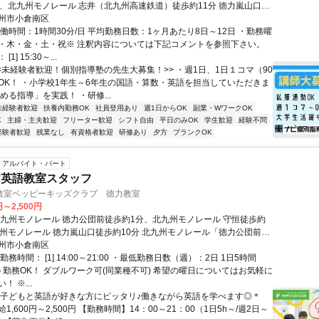
分、北九州モノレール 志井（北九州高速鉄道）徒歩約11分 徳力嵐山口駅
分
州市小倉南区
働時間：1時間30分/日 平均勤務日数：1ヶ月あたり8日～12日 ・勤務曜
・木・金・土・祝※ 注釈内容については下記コメントを参照下さい。
1] 15:30～...
<<未経験者歓迎！個別指導塾の先生大募集！>> ・週1日、1日１コマ（90
OK！ ・小学校1年生～6年生の国語・算数・英語を担当していただきま
める指導」を実践！ ・研修...
未経験者歓迎
扶養内勤務OK
社員登用あり
週1日からOK
副業・WワークOK
K
主婦・主夫歓迎
フリーター歓迎
シフト自由
平日のみOK
学生歓迎
経験不問
経験者歓迎
残業なし
有資格者歓迎
研修あり
夕方
ブランクOK
アルバイト・パート
け英語教室スタッフ
教室ペッピーキッズクラブ 徳力教室
円～2,500円
北九州モノレール 徳力公団前徒歩約1分、北九州モノレール 守恒徒歩約
九州モノレール 徳力嵐山口徒歩約10分 北九州モノレール「徳力公団前
歩2分 ／近隣教室への勤務も応相談 ※屋内禁煙
州市小倉南区
務時間： [1] 14:00～21:00 ・最低勤務日数（週）：2日 1日5時間
～勤務OK！ ダブルワーク可(同業種不可) 希望の曜日についてはお気軽に
 ※...
＊子どもと英語が好きな方にピッタリ♪働きながら英語を学べます◎＊
1,600円～2,500円 【勤務時間】14：00～21：00（1日5h～/週2日～