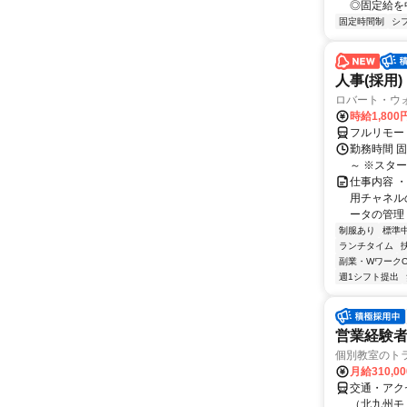
◎固定給を中
固定時間制
シ
人事(採用)
ロバート・ウ
時給1,80
フルリモー
勤務時間 
～ ※スタ
仕事内容 
用チャネル
ータの管理 
制服あり
標準
ランチタイム
副業・WワークO
週1シフト提出
営業経験者
個別教室のト
月給310,0
交通・アク
（北九州モ