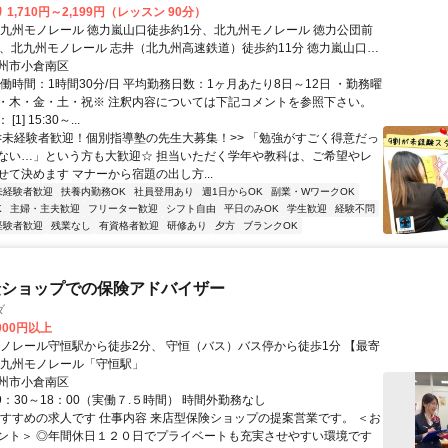
1,710円～2,199円（レッスン 90分）
北九州モノレール 徳力嵐山口徒歩約1分、北九州モノレール 徳力公団前
分、北九州モノレール 志井（北九州高速鉄道）徒歩約11分 徳力嵐山口駅
分
州市小倉南区
働時間：1時間30分/日 平均勤務日数：1ヶ月あたり8日～12日 ・勤務曜
・木・金・土・祝※ 注釈内容については下記コメントを参照下さい。
1] 15:30～...
<<未経験者歓迎！個別指導塾の先生大募集！>> 「勉強がすごく得意だっ
ない…」という方も大歓迎☆ 担当いただく学年や教科は、ご希望やレ
せて決めます マナーから宿題の出し方...
未経験者歓迎
扶養内勤務OK
社員登用あり
週1日からOK
副業・WワークOK
K
主婦・主夫歓迎
フリーター歓迎
シフト自由
平日のみOK
学生歓迎
経験不問
経験者歓迎
残業なし
有資格者歓迎
研修あり
夕方
ブランクOK
険ショップでの保険アドバイザー
ダ
,000円以上
モノレール守恒駅から徒歩2分、 守恒（バス）バス停から徒歩1分 【最寄
北九州モノレール「守恒駅」
州市小倉南区
9：30～18：00（実働７.５時間） 時間外勤務なし
おすすめの求人です 仕事内容 来店型保険ショップの提案営業です。 ＜お
ント＞ ◎年間休日１２０日でプライベートも充実させやすい環境です