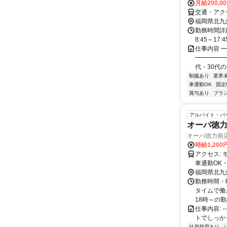
月給200,0
交通・アク
福岡県北九
勤務時間詳細
8:45～17
仕事内容 
━━━━━
代・30代の
制服あり
業界
車通勤OK
固定
賞与あり
ブラ
アルバイト・パ
オーパ徳
オーパ徳力南
時給1,200
アクセス: モノレール徳力公団前駅から徒歩5分 ※車通勤OK・バイク通勤OK・自転
車通勤OK・無料駐車場あり ※
り、小倉南
福岡県北九
からの方も
勤務時間・曜
タイムで働
18時～の勤務
仕事内容: ---
トでしっかり
社員登用あり