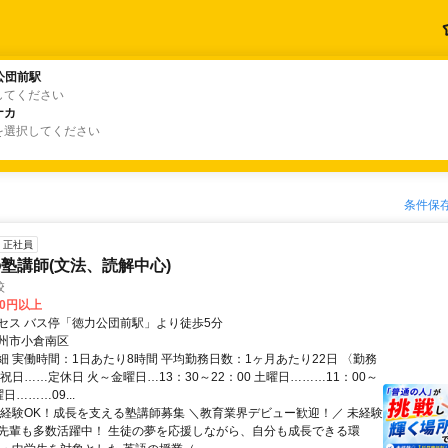
公団前駅
公団前駅
してください
ナカ
ナカ
を選択してください
条件保
正社員
塾講師(文法、読解中心)
校
00円以上
セス バス停「徳力公団前駅」より徒歩5分
州市小倉南区
細 実働時間：1日あたり8時間 平均勤務日数：1ヶ月あたり22日 〈勤務
祝日……定休日 火～金曜日…13：30～22：00 土曜日………11：00～
曜日………09...
未経験OK！成長を支える塾講師募集 ＼教育業界デビュー歓迎！／ 未経験
先輩も多数活躍中！ 生徒の夢を応援しながら、自分も成長できる環