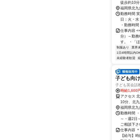
徒歩約10
より徒歩1
福岡県北九
勤務時間 実
日：火・水
・勤務時間： [
仕事内容 
分）～勤務
す。 ・「ほ
制服あり
業界
1日4時間以内O
未経験者歓迎
子ども向
子ども英会話
時給1,600
アクセス 
10分、北
駅」より徒
福岡県北九
勤務時間 ・勤
～・週2日
ご相談下さい！
仕事内容 
【給与】時給