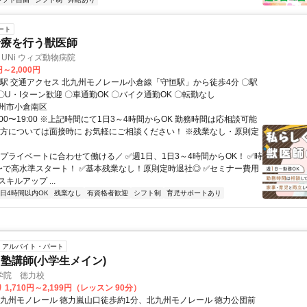
ート
診療を行う獣医師
 UNi ウィズ動物病院
円～2,000円
ら徒歩4分 〇駅
近5分以内 〇U・Iターン歓迎 〇車通勤OK 〇バイク通勤OK 〇転勤なし
州市小倉南区
:00〜19:00 ※上記時間にて1日3～4時間からOK 勤務時間は応相談可能
き方については面接時に お気軽にご相談ください！ ※残業なし・原則定
＼プライベートに合わせて働ける／ ✅週1日、1日3～4時間からOK！ ✅時
0円〜で高水準スタート！ ✅基本残業なし！原則定時退社◎ ✅セミナー費用
キルアップ ...
1日4時間以内OK
残業なし
有資格者歓迎
シフト制
育児サポートあり
アルバイト・パート
塾講師(小学生メイン)
学院 徳力校
1,710円～2,199円（レッスン 90分）
北九州モノレール 徳力嵐山口徒歩約1分、北九州モノレール 徳力公団前