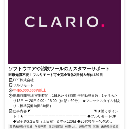
ソフトウエアや治験ツールのカスタマーサポート
医療知識不要！フルリモート可★完全週休2日制＆年休120日
ERT株式会社
フルリモート
年俸5,000,000円以上
勤務時間詳細 実働時間：1日あたり8時間 平均勤務日数：1ヶ月あた
り18日 〜 20日 9:00～18:00（休憩：60分） ★フレックスタイム制あ
り（標準労働時間8時間）
仕事内容 ◤￣￣￣￣￣￣￣￣￣￣￣￣￣￣￣￣￣￣◥ ★働くポイン
ト！★ ￣￣￣￣￣￣￣￣￣￣￣￣￣￣￣￣￣￣ ◆フルリモートOK！
◆完全週休2日制（土日祝）＆年休120日 ◆20代後半～40代の...
業界未経験者歓迎
学歴不問
固定時間制
転勤なし
経験不問
英語
未経験者歓迎