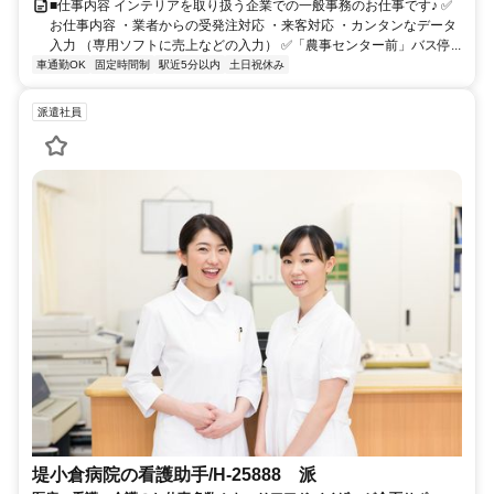
■仕事内容 インテリアを取り扱う企業での一般事務のお仕事です♪ ✅
お仕事内容 ・業者からの受発注対応 ・来客対応 ・カンタンなデータ
入力 （専用ソフトに売上などの入力） ✅「農事センター前」バス停...
車通勤OK
固定時間制
駅近5分以内
土日祝休み
派遣社員
堤小倉病院の看護助手/H-25888 派