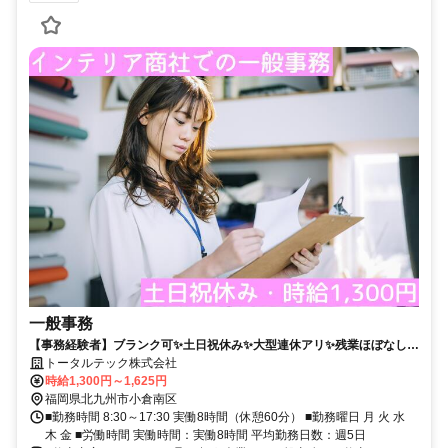
一般事務
【事務経験者】ブランク可✨土日祝休み✨大型連休アリ✨残業ほぼなし
✨「農事センター前」バス停から徒歩1分✨
トータルテック株式会社
時給1,300円～1,625円
福岡県北九州市小倉南区
■勤務時間 8:30～17:30 実働8時間（休憩60分） ■勤務曜日 月 火 水
木 金 ■労働時間 実働時間：実働8時間 平均勤務日数：週5日