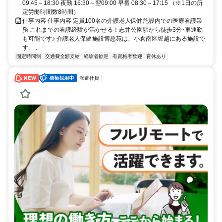
09:45～18:30 夜勤 16:30～翌09:00 早番 08:30～17:15 （※1日の所
定労働時間数8時間）
仕事内容 仕事内容 定員100名の介護老人保健施設内での医療看護業
務 これまでの看護経験が活かせる！志井公園駅から徒歩3分･車通勤
も可能です♪ 介護老人保健施設博慈苑は、小倉南区堀越にある施設で
す。...
固定時間制
交通費全額支給
経験者歓迎
有資格者歓迎
育休あり
派遣社員