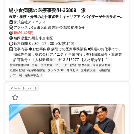
堤小倉病院の医療事務/H-25889 派
医療・看護・介護のお仕事多数！キャリアアドバイザーが全面サポート
◎
株式会社アメニティ
アクセス JR日田彦山線 志井公園駅 徒歩 5分
時給1,425円
福岡県北九州市小倉南区
勤務時間 8：30～17：30（休憩1時間）
仕事内容 ◆お仕事内容 病院での医療事務業務 ■派遣のお仕事です。
掲載先企業：株式会社アメニティ 事業内容：有料職業紹介・派遣業
許可番号：【人材派遣業】 派13-315277 【人材紹介業】 1...
扶養内勤務OK
主婦・主夫歓迎
フリーター歓迎
学歴不問
未経験者歓迎
経験者歓迎
有資格者歓迎
ブランクOK
育休あり
交通費支給
長期歓迎
シフト制
長期休暇あり
アルバイト・パート