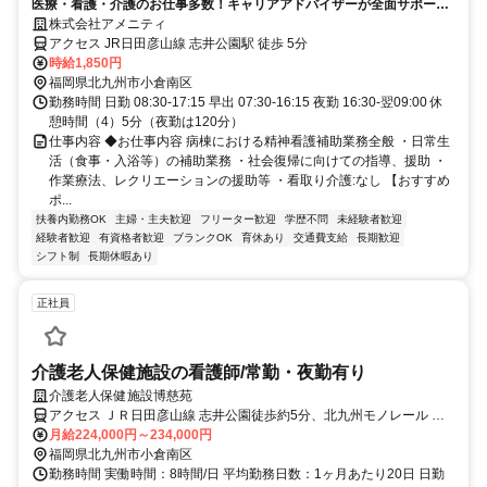
医療・看護・介護のお仕事多数！キャリアアドバイザーが全面サポート
◎
株式会社アメニティ
アクセス JR日田彦山線 志井公園駅 徒歩 5分
時給1,850円
福岡県北九州市小倉南区
勤務時間 日勤 08:30-17:15 早出 07:30-16:15 夜勤 16:30-翌09:00 休
憩時間（4）5分（夜勤は120分）
仕事内容 ◆お仕事内容 病棟における精神看護補助業務全般 ・日常生
活（食事・入浴等）の補助業務 ・社会復帰に向けての指導、援助 ・
作業療法、レクリエーションの援助等 ・看取り介護:なし 【おすすめ
ポ...
扶養内勤務OK
主婦・主夫歓迎
フリーター歓迎
学歴不問
未経験者歓迎
経験者歓迎
有資格者歓迎
ブランクOK
育休あり
交通費支給
長期歓迎
シフト制
長期休暇あり
正社員
介護老人保健施設の看護師/常勤・夜勤有り
介護老人保健施設博慈苑
アクセス ＪＲ日田彦山線 志井公園徒歩約5分、北九州モノレール 企
救丘出入口4徒歩約8分、北九州モノレール 志井（北九州高速鉄道）
月給224,000円～234,000円
徒歩約17分
福岡県北九州市小倉南区
勤務時間 実働時間：8時間/日 平均勤務日数：1ヶ月あたり20日 日勤