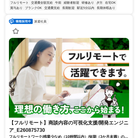
フルリモート
交通費全額支給
午前
経験者歓迎
研修あり
夕方
在宅OK
賞与あり
ブランクOK
交通費支給
長期歓迎
駅近5分以内
長期休暇あり
派遣社員
【フルリモート】商談内容の可視化支援/開発エンジニ
ア_E260875730
フルリモートワーク/残業少なめ（10時間以内）/短期（3か月未満）のお