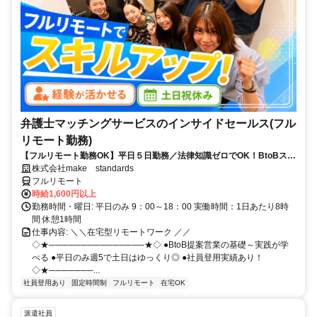
弁護士マッチングサービスのインサイドセールス(フル
リモート勤務)
【フルリモート勤務OK】平日５日勤務／法律知識ゼロでOK！BtoBスキ
ルが身につく営業職
株式会社make standards
フルリモート
時給1,600円以上
勤務時間・曜日: 平日のみ 9：00～18：00 実働時間：1日あたり8時
間 休憩1時間
仕事内容: ＼＼在宅型リモートワーク ／／
◇★───────────────★◇ ●BtoB提案営業の基礎～実践が学
べる ●平日のみ週5で土日はゆっくり◎ ●社員登用実績あり！
◇★───────...
社員登用あり
固定時間制
フルリモート
在宅OK
派遣社員