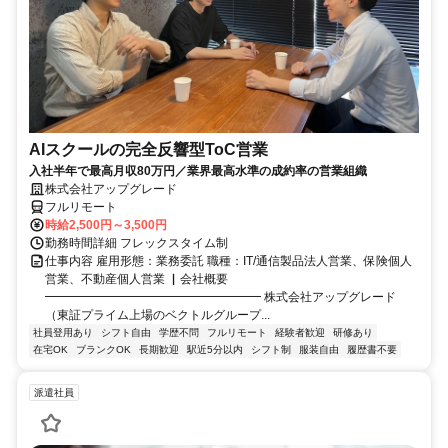
AIスクールの完全反響型ToC営業
入社半年で最高月収80万円／業界最高水準の成約率の営業組織
株式会社アップグレード
フルリモート
時給2,500円～3,500円
勤務時間詳細 フレックスタイム制
仕事内容 雇用形態：業務委託 職種：IT/通信製品法人営業、保険個人
営業、不動産個人営業 ▏会社概要
━━━━━━━━━━━━━━━━━━ 株式会社アップグレード
（東証プライム上場のベクトルグループ...
社員登用あり
シフト自由
学歴不問
フルリモート
経験者歓迎
研修あり
在宅OK
ブランクOK
長期歓迎
駅近5分以内
シフト制
服装自由
履歴書不要
派遣社員