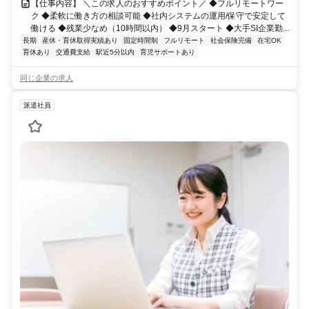
【仕事内容】 ＼この求人のおすすめポイント／ ◆フルリモートワー
ク ◆柔軟に働き方の相談可能 ◆社内システムの運用/保守で安定して
働ける ◆残業少なめ（10時間以内） ◆9月スタート ◆大手SI企業勤...
長期
産休・育休取得実績あり
固定時間制
フルリモート
社会保険完備
在宅OK
育休あり
交通費支給
駅近5分以内
育児サポートあり
同じ企業の求人
派遣社員