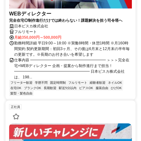
WEBディレクター
完全在宅◎制作進行だけでは終わらない！課題解決を担う司令塔へ
日本ビスカ株式会社
フルリモート
月給350,000円～500,000円
勤務時間詳細 平日9:00～18:00 ※実働8時間・休憩1時間 ※月160時
間契約 契約更新期間：初回3ヶ月、その後は6月末と12月末の半年毎
の更新です。※長期のお付き合いを希望します
仕事内容 ━━━━━━━━━━━━━━━━━━━━ ＞＞＞完全在
宅×WEBディレクター 企画・提案から制作進行まで担当！
━━━━━━━━━━━━━━━━━━━━ 日本ビスカ株式会社
は、 198...
フリーター歓迎
学歴不問
固定時間制
フルリモート
経験者歓迎
ネイルOK
在宅OK
ブランクOK
長期歓迎
駅近5分以内
ピアスOK
服装自由
ひげOK
髪型・髪色自由
正社員