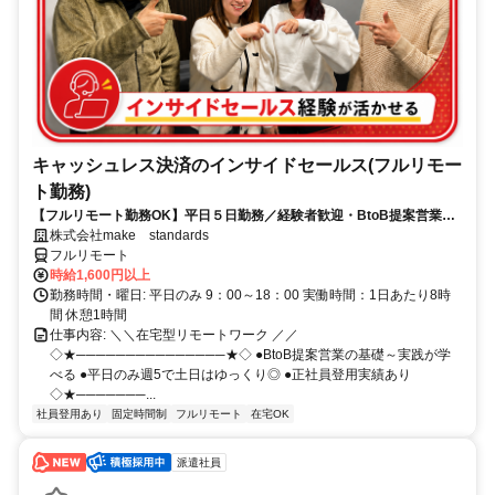
キャッシュレス決済のインサイドセールス(フルリモー
ト勤務)
【フルリモート勤務OK】平日５日勤務／経験者歓迎・BtoB提案営業で
スキルアップ
株式会社make standards
フルリモート
時給1,600円以上
勤務時間・曜日: 平日のみ 9：00～18：00 実働時間：1日あたり8時
間 休憩1時間
仕事内容: ＼＼在宅型リモートワーク ／／
◇★───────────────★◇ ●BtoB提案営業の基礎～実践が学
べる ●平日のみ週5で土日はゆっくり◎ ●正社員登用実績あり
◇★───────...
社員登用あり
固定時間制
フルリモート
在宅OK
派遣社員