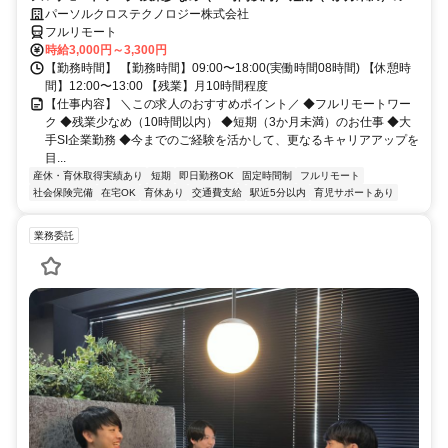
仕事/大手SI企業勤務/今までのご経験を活かして、更なるキャリアアップ
パーソルクロステクノロジー株式会社
を目指せます
フルリモート
時給3,000円～3,300円
【勤務時間】 【勤務時間】09:00〜18:00(実働時間08時間) 【休憩時
間】12:00〜13:00 【残業】月10時間程度
【仕事内容】 ＼この求人のおすすめポイント／ ◆フルリモートワー
ク ◆残業少なめ（10時間以内） ◆短期（3か月未満）のお仕事 ◆大
手SI企業勤務 ◆今までのご経験を活かして、更なるキャリアアップを
目...
産休・育休取得実績あり
短期
即日勤務OK
固定時間制
フルリモート
社会保険完備
在宅OK
育休あり
交通費支給
駅近5分以内
育児サポートあり
業務委託