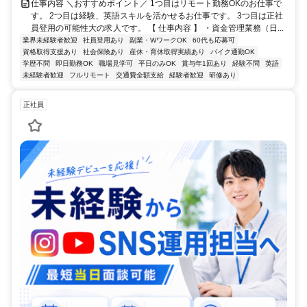
仕事内容 ＼おすすめポイント／ 1つ目はリモート勤務OKのお仕事で
す。 2つ目は経験、英語スキルを活かせるお仕事です。 3つ目は正社
員登用の可能性大の求人です。 【 仕事内容 】 ・資金管理業務（日...
業界未経験者歓迎
社員登用あり
副業・WワークOK
60代も応募可
資格取得支援あり
社会保険あり
産休・育休取得実績あり
バイク通勤OK
学歴不問
即日勤務OK
職場見学可
平日のみOK
賞与年1回あり
経験不問
英語
未経験者歓迎
フルリモート
交通費全額支給
経験者歓迎
研修あり
正社員