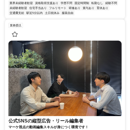
業界未経験者歓迎
資格取得支援あり
学歴不問
固定時間制
転勤なし
経験不問
未経験者歓迎
住宅手当あり
フルリモート
研修あり
賞与あり
育休あり
交通費支給
駅近5分以内
土日祝休み
服装自由
業務委託
公式SNSの縦型広告・リール編集者
マーケ視点の動画編集スキルが身につく環境です！