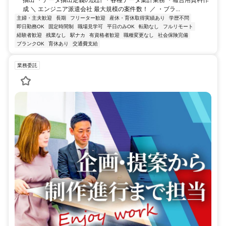
抽出 ・データ抽出定義の設計 ・各種データ集計業務 ・報告用資料作
成 ＼ エンジニア派遣会社 最大規模の案件数！ ／ ・ブラ...
主婦・主夫歓迎
長期
フリーター歓迎
産休・育休取得実績あり
学歴不問
即日勤務OK
固定時間制
職場見学可
平日のみOK
転勤なし
フルリモート
経験者歓迎
残業なし
駅ナカ
有資格者歓迎
職種変更なし
社会保険完備
ブランクOK
育休あり
交通費支給
業務委託