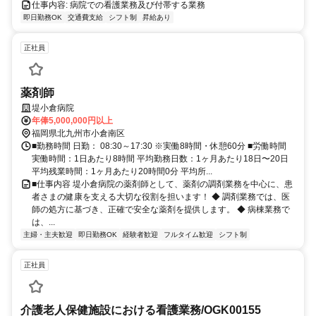
仕事内容: 病院での看護業務及び付帯する業務
即日勤務OK
交通費支給
シフト制
昇給あり
正社員
薬剤師
堤小倉病院
年俸5,000,000円以上
福岡県北九州市小倉南区
■勤務時間 日勤： 08:30～17:30 ※実働8時間・休憩60分 ■労働時間
実働時間：1日あたり8時間 平均勤務日数：1ヶ月あたり18日〜20日
平均残業時間：1ヶ月あたり20時間0分 平均所...
■仕事内容 堤小倉病院の薬剤師として、薬剤の調剤業務を中心に、患
者さまの健康を支える大切な役割を担います！ ◆ 調剤業務では、医
師の処方に基づき、正確で安全な薬剤を提供します。 ◆ 病棟業務で
は、...
主婦・主夫歓迎
即日勤務OK
経験者歓迎
フルタイム歓迎
シフト制
正社員
介護老人保健施設における看護業務/OGK00155