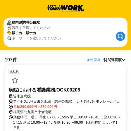
福岡県
志井公園駅
職種を選択してください
駅チカ・駅ナカ
キーワードを選択してください
197件
条件保存
関連度順
正社員
病院における看護業務/OGK00206
堤小倉病院
アクセス: JR日田彦山線「志井公園駅」より徒歩5分 モノレール「企
救丘駅」より徒歩8分
月給260,000円～270,000円
福岡県北九州市小倉南区
勤務時間・曜日: 早出 07:00〜15:45 早出 08:00〜16:45 日勤 08:30〜
17:15 遅出 10:00〜18:45 夜勤 16:30〜09:00 【休憩時間について】
日勤...