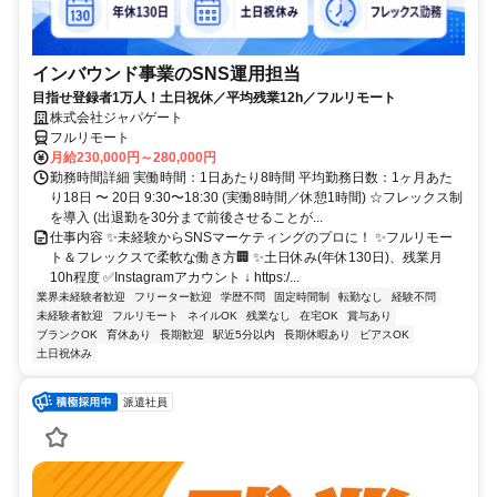
インバウンド事業のSNS運用担当
目指せ登録者1万人！土日祝休／平均残業12h／フルリモート
株式会社ジャパゲート
フルリモート
月給230,000円～280,000円
勤務時間詳細 実働時間：1日あたり8時間 平均勤務日数：1ヶ月あた
り18日 〜 20日 9:30〜18:30 (実働8時間／休憩1時間) ☆フレックス制
を導入 (出退勤を30分まで前後させることが...
仕事内容 ✨未経験からSNSマーケティングのプロに！ ✨フルリモー
ト＆フレックスで柔軟な働き方🏢 ✨土日休み(年休130日)、残業月
10h程度 ✅Instagramアカウント ↓ https:/...
業界未経験者歓迎
フリーター歓迎
学歴不問
固定時間制
転勤なし
経験不問
未経験者歓迎
フルリモート
ネイルOK
残業なし
在宅OK
賞与あり
ブランクOK
育休あり
長期歓迎
駅近5分以内
長期休暇あり
ピアスOK
土日祝休み
派遣社員