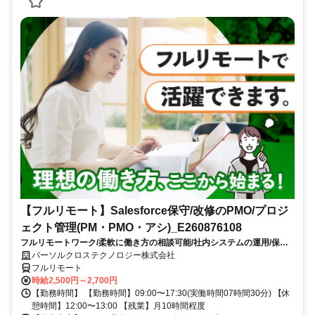
【フルリモート】Salesforce保守/改修のPMO/プロジ
ェクト管理(PM・PMO・アシ)_E260876108
フルリモートワーク/柔軟に働き方の相談可能/社内システムの運用/保守
で安定して働ける/残業少なめ（10時間以内）/9月スタート/大手SI企業勤
パーソルクロステクノロジー株式会社
務
フルリモート
時給2,500円～2,700円
【勤務時間】 【勤務時間】09:00〜17:30(実働時間07時間30分) 【休
憩時間】12:00〜13:00 【残業】月10時間程度