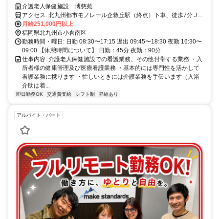
介護老人保健施設 博慈苑
アクセス: 北九州都市モノレール企救丘駅（終点）下車、徒歩7分 JR
日田彦山線志井公園駅下車 徒歩5分
月給251,000円以上
福岡県北九州市小倉南区
勤務時間・曜日: 日勤 08:30〜17:15 遅出 09:45〜18:30 夜勤 16:30〜
09:00 【休憩時間について】 日勤：45分 夜勤：90分
仕事内容: 介護老人保健施設での看護業務、その他付帯する業務 ・入
所者様の健康管理及び医療看護業務 ・基本的には専門性を活かして
看護業務に携ります ・忙しいときには介護業務を手伝います（入浴
介助は着...
即日勤務OK
交通費支給
シフト制
昇給あり
アルバイト・パート