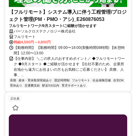
【フルリモート】システム導入に伴う工程管理/プロジ
ェクト管理(PM・PMO・アシ)_E260876053
フルリモートワーク/9月スタート/ご経験が活かせます
パーソルクロステクノロジー株式会社
フルリモート
時給4,500円～4,800円
【勤務時間】 【勤務時間】09:00〜18:00(実働時間08時間) 【休憩時
間】12:00〜13:00
【仕事内容】 ＼この求人のおすすめポイント／ ◆フルリモートワー
ク ◆9月スタート ◆ご経験が活かせます 【出社不要のため、企業所
在地から遠方にお住まいの方もお気軽にご応募ください】 庶務、人
事、...
長期
産休・育休取得実績あり
固定時間制
フルリモート
社会保険完備
在宅OK
育休あり
交通費支給
駅近5分以内
育児サポートあり
正社員