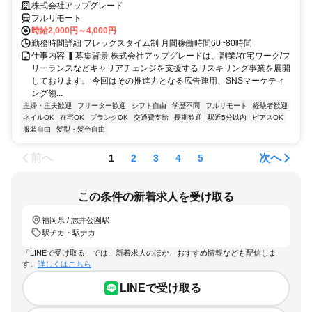
株式会社アップグレード
フルリモート
時給2,000円～4,000円
勤務時間詳細 フレックスタイム制 月間稼働時間60~80時間
仕事内容 ▍募集背景 株式会社アップグレードは、副業/在宅ワーク/フ
リーランスなどキャリアチェンジを支援するリスキリング事業を展開
しております。 今回はその推進力となる広告運用、SNSマーケティ
ング領...
主婦・主夫歓迎
フリーター歓迎
シフト自由
学歴不問
フルリモート
経験者歓迎
ネイルOK
在宅OK
ブランクOK
交通費支給
長期歓迎
駅近5分以内
ピアスOK
服装自由
髪型・髪色自由
前へ
次へ
1
2
3
4
5
この条件の新着求人を受け取る
福岡県 / 志井公園駅
駅チカ・駅ナカ
「LINEで受け取る」では、新着求人のほか、おすすめ情報なども配信しま
す。
詳しくはこちら
LINEで受け取る