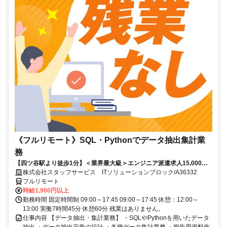
《フルリモート》SQL・Pythonでデータ抽出集計業
務
【四ツ谷駅より徒歩1分】＜業界最大級＞エンジニア派遣求人15,000件
以上◎ 来社不要のカンタン登録→最短2日で就業可能！！
株式会社スタッフサービス ITソリューションブロック/A36332
フルリモート
時給1,900円以上
勤務時間 固定時間制 09:00～17:45 09:00～17:45 休憩：12:00～
13:00 実働7時間45分 休憩60分 残業はありません。
仕事内容 【データ抽出・集計業務】 ・SQLやPythonを用いたデータ