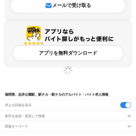
メールで受け取る
アプリを無料ダウンロード
福岡県、志井公園駅、駅チカ・駅ナカのアルバイト・バイト求人情報
求人の詳細を表示
条件を追加・変更して検索
市区町村を追加・変更
関連キーワード
完全在宅ワーク 全国
シール貼り 在宅
現在地周辺
ガチャガチャ
犬カフェ
福岡県