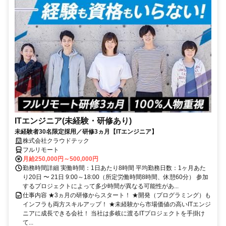
ITエンジニア(未経験・研修あり)
未経験者30名限定採用／研修3ヵ月【ITエンジニア】
株式会社クラウドテック
フルリモート
月給250,000円～500,000円
勤務時間詳細 実働時間：1日あたり8時間 平均勤務日数：1ヶ月あた
り20日 〜 21日 9:00～18:00（所定労働時間8時間、休憩60分） 参加
するプロジェクトによって多少時間が異なる可能性があ...
仕事内容 ★3ヵ月の研修からスタート！ ★開発（プログラミング）も
インフラも両方スキルアップ！ ★未経験から市場価値の高いITエンジ
ニアに成長できる会社！ 当社は多岐に渡るITプロジェクトを手掛け
て...