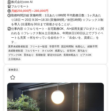
株式会社core AI
フルリモート
月給250,000円～280,000円
勤務時間詳細 実働時間：1日あたり8時間 平均勤務日数：1ヶ月あた
り18日 〜 20日 9:30〜18:30 (実働8時間／休憩1時間) ☆フレックス制
を導入 (出退勤を30分まで前後させることが...
仕事内容 ☆フルリモート・在宅勤務OK、AI×採用支援プロダクトに関
われる ☆フレックス制＆土日祝休み、年間休日130日以上でプライベ
ートも充実 ＜何をやっている会社か？＞ 「出会いを、資産に」を
テ...
業界未経験者歓迎
フリーター歓迎
学歴不問
固定時間制
転勤なし
経験不問
未経験者歓迎
フルリモート
ネイルOK
残業なし
在宅OK
賞与あり
ブランクOK
育休あり
長期歓迎
駅近5分以内
長期休暇あり
ピアスOK
土日祝休み
業務委託