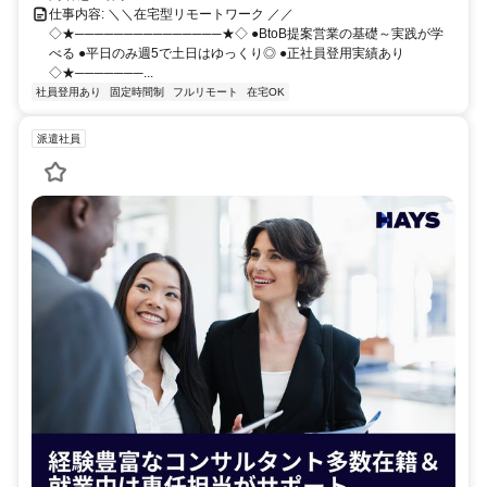
仕事内容: ＼＼在宅型リモートワーク ／／
◇★───────────────★◇ ●BtoB提案営業の基礎～実践が学
べる ●平日のみ週5で土日はゆっくり◎ ●正社員登用実績あり
◇★───────...
社員登用あり
固定時間制
フルリモート
在宅OK
派遣社員