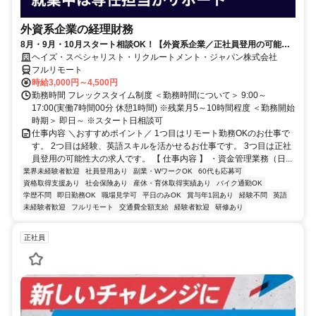
外資系企業の経理財務
8月・9月・10月スタート相談OK！【外資系企業／正社員登用の可能性
大／700万～800万／リモート勤務OK】経理財務
ヘイズ・スペシャリスト・リクルートメント・ジャパン株式会社
フルリモート
時給3,000円～4,500円
勤務時間 フレックスタイム制度 ＜勤務時間について＞ 9:00～
17:00(実働7時間00分 休憩1時間) ※残業月5～10時間程度 ＜勤務開始
時期＞ 即日～ ※スタート日相談可
仕事内容 ＼おすすめポイント／ 1つ目はリモート勤務OKのお仕事で
す。 2つ目は経験、英語スキルを活かせるお仕事です。 3つ目は正社
員登用の可能性大の求人です。 【 仕事内容 】 ・資金管理業務（日...
業界未経験者歓迎
社員登用あり
副業・WワークOK
60代も応募可
資格取得支援あり
社会保険あり
産休・育休取得実績あり
バイク通勤OK
学歴不問
即日勤務OK
職場見学可
平日のみOK
賞与年1回あり
経験不問
英語
未経験者歓迎
フルリモート
交通費全額支給
経験者歓迎
研修あり
正社員