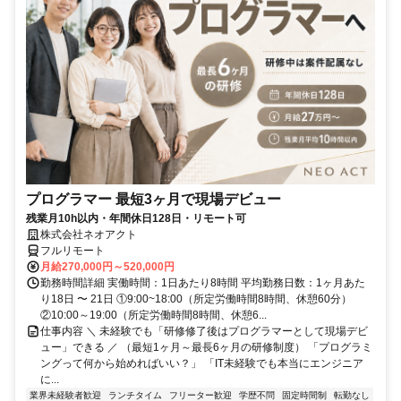
プログラマー 最短3ヶ月で現場デビュー
残業月10h以内・年間休日128日・リモート可
株式会社ネオアクト
フルリモート
月給270,000円～520,000円
勤務時間詳細 実働時間：1日あたり8時間 平均勤務日数：1ヶ月あた
り18日 〜 21日 ①9:00~18:00（所定労働時間8時間、休憩60分）
②10:00～19:00（所定労働時間8時間、休憩6...
仕事内容 ＼ 未経験でも「研修修了後はプログラマーとして現場デビ
ュー」できる ／ （最短1ヶ月～最長6ヶ月の研修制度） 「プログラミ
ングって何から始めればいい？」 「IT未経験でも本当にエンジニア
に...
業界未経験者歓迎
ランチタイム
フリーター歓迎
学歴不問
固定時間制
転勤なし