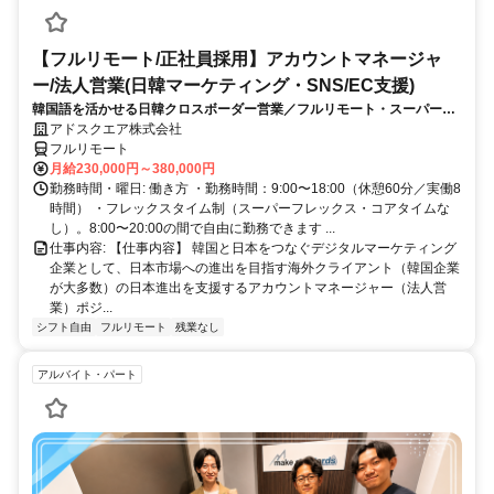
【フルリモート/正社員採用】アカウントマネージャ
ー/法人営業(日韓マーケティング・SNS/EC支援)
韓国語を活かせる日韓クロスボーダー営業／フルリモート・スーパーフ
レックス
アドスクエア株式会社
フルリモート
月給230,000円～380,000円
勤務時間・曜日: 働き方 ・勤務時間：9:00〜18:00（休憩60分／実働8
時間） ・フレックスタイム制（スーパーフレックス・コアタイムな
し）。8:00〜20:00の間で自由に勤務できます ...
仕事内容: 【仕事内容】 韓国と日本をつなぐデジタルマーケティング
企業として、日本市場への進出を目指す海外クライアント（韓国企業
が大多数）の日本進出を支援するアカウントマネージャー（法人営
業）ポジ...
シフト自由
フルリモート
残業なし
アルバイト・パート