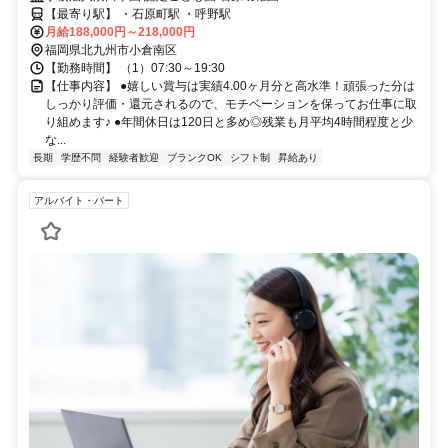
ているこども園です✨
【最寄り駅】 ・石原町駅 ・呼野駅
月給188,000円～218,000円
福岡県北九州市小倉南区
【勤務時間】 （1）07:30～19:30
【仕事内容】 ●嬉しい賞与は実績4.00ヶ月分と高水準！頑張った分は
しっかり評価・還元されるので、モチベーションを保ってお仕事に取
り組めます♪ ●年間休日は120日と多め◎残業も月平均4時間程度と少
な...
長期
学歴不問
経験者歓迎
ブランクOK
シフト制
昇給あり
アルバイト・パート