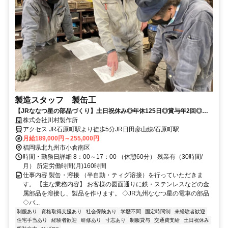
製造スタッフ 製缶工
【JRななつ星の部品づくり】土日祝休み◎年休125日◎賞与年2回◎誕
生日手当1万円◎髪型・ヒゲ自由◎
株式会社川村製作所
アクセス JR石原町駅より徒歩5分JR日田彦山線/石原町駅
月給189,000円～255,000円
福岡県北九州市小倉南区
時間・勤務日詳細 8：00～17：00 （休憩60分） 残業有（30時間/
月） 所定労働時間(月)160時間
仕事内容 製缶・溶接 （半自動・ティグ溶接）を行っていただきま
す。 【主な業務内容】 お客様の図面通りに鉄・ステンレスなどの金
属部品を溶接し、製品を作ります。 ◇JR九州ななつ星の電車の部品
◇バ...
制服あり
資格取得支援あり
社会保険あり
学歴不問
固定時間制
未経験者歓迎
住宅手当あり
経験者歓迎
研修あり
寸志あり
制服貸与
交通費支給
土日祝休み