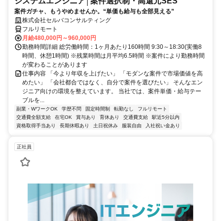
システムエンジニア│案件選択制・高還元SES
案件ガチャ、もうやめませんか。“単価も給与も全部見える”
株式会社セルバコンサルティング
フルリモート
月給480,000円～960,000円
勤務時間詳細 総労働時間：1ヶ月あたり160時間 9:30～18:30(実働8
時間、休憩1時間) ※残業時間は月平均6.5時間 ※案件により勤務時間
が変わることがあります
仕事内容 「今より年収を上げたい」 「モダンな案件で市場価値を高
めたい」 「会社都合ではなく、自分で案件を選びたい」 そんなエン
ジニア向けの環境を整えています。 当社では、案件単価・給与テー
ブルを...
副業・WワークOK
学歴不問
固定時間制
転勤なし
フルリモート
交通費全額支給
在宅OK
賞与あり
育休あり
交通費支給
駅近5分以内
資格取得手当あり
長期休暇あり
土日祝休み
服装自由
入社祝い金あり
正社員