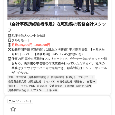
《会計事務所経験者限定》在宅勤務の税務会計スタッ
フ
税理士法人シン中央会計
フルリモート
月給280,000円～350,000円
勤務時間詳細 実働時間：1日あたり8時間 平均勤務日数：1ヶ月あた
り18日 〜 21日 【勤務時間】8:45~17:45(休憩60分)
仕事内容 完全在宅勤務(フルリモート)で、会計データのチェックや顧
客対応、決算書や申告書の作成業務を行っていただきます。 社内の
業務はクラウドサーバー内で完結でき、顧客対応はチャットやメール
が中心なの...
主婦・主夫歓迎
資格取得支援あり
固定時間制
転勤なし
フルリモート
交通費全額支給
経験者歓迎
ネイルOK
有資格者歓迎
研修あり
在宅OK
賞与あり
ブランクOK
育休あり
交通費支給
長期歓迎
駅近5分以内
資格取得手当あり
ピアスOK
土日祝休み
アルバイト・パート