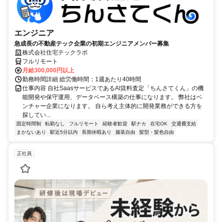
エンジニア
急成長の不動産テック企業の初期エンジニアメンバー募集
株式会社住宅テックラボ
フルリモート
月給300,000円以上
勤務時間詳細 総労働時間：1週あたり40時間
仕事内容 自社SaasサービスであるAI賃料査定「ちんさてくん」の機
能開発や保守運用、データベース構築の仕事になります。 弊社はベ
ンチャー企業になります。 自ら考え主体的に開発業務ができる方を
探してい...
固定時間制
転勤なし
フルリモート
経験者歓迎
駅ナカ
在宅OK
交通費支給
まかないあり
駅近5分以内
長期休暇あり
服装自由
髪型・髪色自由
正社員