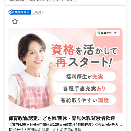
正社員
保育教諭/認定こども園/産休・育児休暇/経験者歓迎
【賞与4.00ヶ月分⭐年間休日120日⭐残業月4時間程度と少なめ⭐駅チカ徒
歩3分⭐マイカー通勤もOK⭐育休取得実績あり】3つの「心」を大切にし
学校法人濱田學園 認定こども園 石原幼稚園