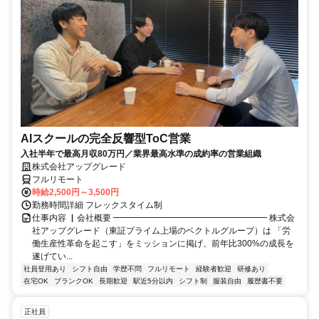
AIスクールの完全反響型ToC営業
入社半年で最高月収80万円／業界最高水準の成約率の営業組織
株式会社アップグレード
フルリモート
時給2,500円～3,500円
勤務時間詳細 フレックスタイム制
仕事内容 ▏会社概要 ━━━━━━━━━━━━━━━━━━ 株式会
社アップグレード（東証プライム上場のベクトルグループ）は 「労
働生産性革命を起こす」をミッションに掲げ、前年比300%の成長を
遂げてい...
社員登用あり
シフト自由
学歴不問
フルリモート
経験者歓迎
研修あり
在宅OK
ブランクOK
長期歓迎
駅近5分以内
シフト制
服装自由
履歴書不要
正社員