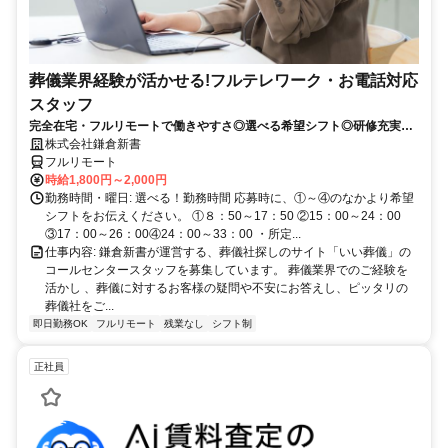
葬儀業界経験が活かせる!フルテレワーク・お電話対応
スタッフ
完全在宅・フルリモートで働きやすさ◎選べる希望シフト◎研修充実だ
から未経験でも安心！平日休みありの完全週休2日制で充実のワークラ
株式会社鎌倉新書
イフバランス！
フルリモート
時給1,800円～2,000円
勤務時間・曜日: 選べる！勤務時間 応募時に、①～④のなかより希望
シフトをお伝えください。 ①８：50～17：50 ②15：00～24：00
③17：00～26：00④24：00～33：00 ・所定...
仕事内容: 鎌倉新書が運営する、葬儀社探しのサイト「いい葬儀」の
コールセンタースタッフを募集しています。 葬儀業界でのご経験を
活かし 、葬儀に対するお客様の疑問や不安にお答えし、ピッタリの
葬儀社をご...
即日勤務OK
フルリモート
残業なし
シフト制
正社員