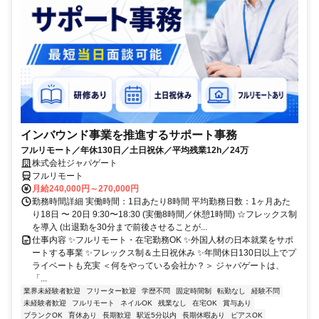
インバウンド事業を推進するサポート事務
フルリモート／年休130日／土日祝休／平均残業12h／24万
株式会社ジャパゲート
フルリモート
月給240,000円～270,000円
勤務時間詳細 実働時間：1日あたり8時間 平均勤務日数：1ヶ月あた
り18日 〜 20日 9:30〜18:30 (実働8時間／休憩1時間) ☆フレックス制
を導入 (出退勤を30分まで前後させることが...
仕事内容 ✨フルリモート・在宅勤務OK ✨外国人材の日本就業をサポ
ートする事業 ✨フレックス制＆土日祝休み ✨年間休日130日以上でプ
ライベートも充実 ＜何をやっている会社か？＞ ジャパゲートは、
「...
業界未経験者歓迎
フリーター歓迎
学歴不問
固定時間制
転勤なし
経験不問
未経験者歓迎
フルリモート
ネイルOK
残業なし
在宅OK
賞与あり
ブランクOK
育休あり
長期歓迎
駅近5分以内
長期休暇あり
ピアスOK