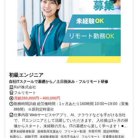
初級エンジニア
自社ITスクールで基礎から／土日祝休み・フルリモート研修
RaY株式会社
フルリモート
月給280,000円～400,000円
勤務時間詳細 総労働時間：1ヶ月あたり160時間 10:00〜19:00（実働
8時間） ※原則定時退社
仕事内容 Webサービスやアプリ、AI、クラウドなどを手がける当社
で、 ITエンジニアとして活躍していただきます。 入社後は3ヶ月の研
修からスタート。未経験の方も、ITの基礎から楽しく学べます！ ■...
業界未経験者歓迎
資格取得支援あり
フリーター歓迎
学歴不問
固定時間制
転勤なし
経験不問
未経験者歓迎
住宅手当あり
フルリモート
交通費全額支給