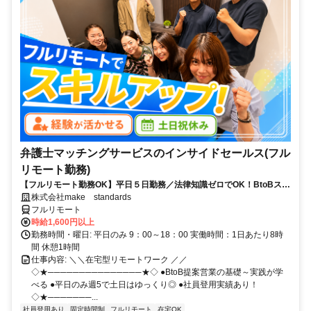
弁護士マッチングサービスのインサイドセールス(フル
リモート勤務)
【フルリモート勤務OK】平日５日勤務／法律知識ゼロでOK！BtoBスキ
ルが身につく営業職
株式会社make standards
フルリモート
時給1,600円以上
勤務時間・曜日: 平日のみ 9：00～18：00 実働時間：1日あたり8時
間 休憩1時間
仕事内容: ＼＼在宅型リモートワーク ／／
◇★───────────────★◇ ●BtoB提案営業の基礎～実践が学
べる ●平日のみ週5で土日はゆっくり◎ ●社員登用実績あり！
◇★───────...
社員登用あり
固定時間制
フルリモート
在宅OK