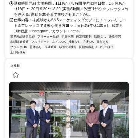
勤務時間詳細 実働時間：1日あたり8時間 平均勤務日数：1ヶ月あた
り18日 〜 20日 9:30〜18:30 (実働8時間／休憩1時間) ☆フレックス制
を導入 (出退勤を30分まで前後させることが...
仕事内容 ✨未経験からSNSマーケティングのプロに！ ✨フルリモー
ト＆フレックスで柔軟な働き方🏢 ✨土日休み(年休130日)、残業月
10h程度 ✅Instagramアカウント ↓ https:/...
業界未経験者歓迎
フリーター歓迎
学歴不問
固定時間制
転勤なし
経験不問
未経験者歓迎
フルリモート
ネイルOK
残業なし
在宅OK
賞与あり
ブランクOK
育休あり
長期歓迎
駅近5分以内
長期休暇あり
ピアスOK
土日祝休み
正社員