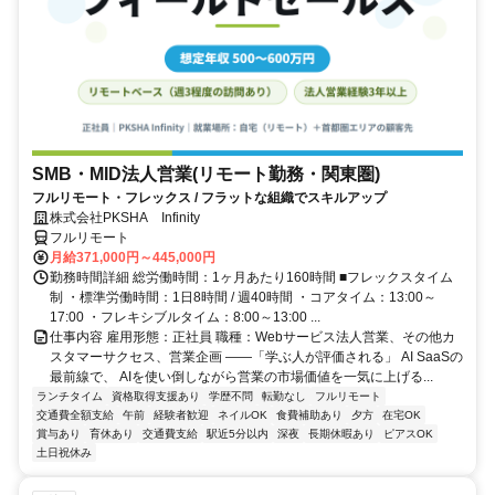
SMB・MID法人営業(リモート勤務・関東圏)
フルリモート・フレックス / フラットな組織でスキルアップ
株式会社PKSHA Infinity
フルリモート
月給371,000円～445,000円
勤務時間詳細 総労働時間：1ヶ月あたり160時間 ■フレックスタイム
制 ・標準労働時間：1日8時間 / 週40時間 ・コアタイム：13:00～
17:00 ・フレキシブルタイム：8:00～13:00 ...
仕事内容 雇用形態：正社員 職種：Webサービス法人営業、その他カ
スタマーサクセス、営業企画 ――「学ぶ人が評価される」 AI SaaSの
最前線で、 AIを使い倒しながら営業の市場価値を一気に上げる...
ランチタイム
資格取得支援あり
学歴不問
転勤なし
フルリモート
交通費全額支給
午前
経験者歓迎
ネイルOK
食費補助あり
夕方
在宅OK
賞与あり
育休あり
交通費支給
駅近5分以内
深夜
長期休暇あり
ピアスOK
土日祝休み