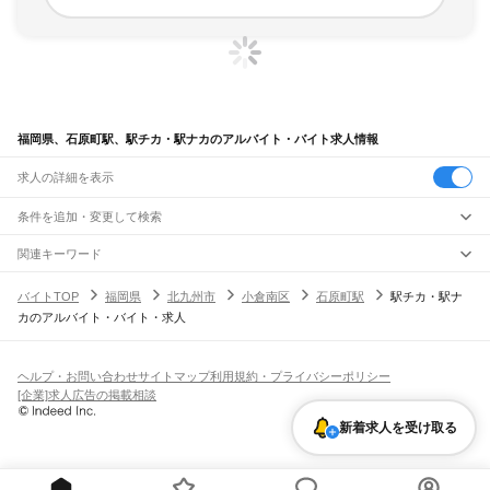
福岡県、石原町駅、駅チカ・駅ナカのアルバイト・バイト求人情報
求人の詳細を表示
条件を追加・変更して検索
市区町村を追加・変更
関連キーワード
完全在宅ワーク 全国
シール貼り 在宅
現在地周辺
ガチャガチャ
犬カフェ
福岡県
駅を追加・変更
バイトTOP
福岡県
北九州市
小倉南区
石原町駅
駅チカ・駅ナ
福岡県
すべて
カのアルバイト・バイト・求人
北九州市
すべて
職種を追加・変更
JR山陽本線(岩国～門司)
門司区
若松区
戸畑区
小倉北区
小倉南区
八幡東区
八幡西区
門司駅
飲食・フードサービス
福岡市
すべて
特徴を追加・変更
飲食・フードサービス
すべて
ヘルプ・お問い合わせ
サイトマップ
利用規約・プライバシーポリシー
JR博多南線
東区
博多区
中央区
南区
西区
城南区
早良区
ホールスタッフ
キッチンスタッフ
皿洗い・洗い場
精肉・鮮魚加工
給食調理
人気
[企業]求人広告の掲載相談
博多駅
博多南駅
雇用形態を追加・変更
パン屋（ベーカリー）
フードカウンター販売員
バー（BAR）・バーテンダー
大牟田市
久留米市
直方市
飯塚市
田川市
柳川市
八女市
筑後市
大川市
行橋市
日払いOK
高校生歓迎
学生歓迎
深夜の仕事
髪型・髪色自由
ひげOK
ネイルOK
新着求人を受け取る
飲食店補助（開店・閉店準備）
飲食店（店長・マネージャー）
JR鹿児島本線(下関・門司港～博多)
豊前市
中間市
小郡市
筑紫野市
春日市
大野城市
宗像市
太宰府市
古賀市
福津市
ピアスOK
アルバイト・パート
履歴書不要
オープニングスタッフ
留学生・外国人活躍中
都道府県を変更
営業・販売
門司港駅
小森江駅
門司駅
小倉駅
西小倉駅
九州工大前駅
戸畑駅
枝光駅
うきは市
宮若市
嘉麻市
朝倉市
みやま市
糸島市
那珂川市
糟屋郡
遠賀郡
鞍手郡
勤務期間
正社員
スペースワールド駅
八幡駅
黒崎駅
陣原駅
折尾駅
水巻駅
遠賀川駅
海老津駅
営業・販売
すべて
嘉穂郡
朝倉郡
三井郡
三潴郡
八女郡
田川郡
京都郡
築上郡
短期
契約社員
単発・1日OK
長期
期間限定（春夏冬休み等）
教育大前駅
赤間駅
東郷駅
東福間駅
福間駅
千鳥駅
古賀駅
ししぶ駅
新宮中央駅
営業
テレフォンアポインター（テレアポ）
ルートセールス
コンビニ
シフト
派遣社員