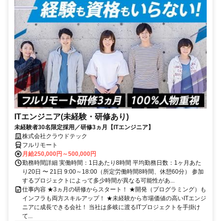
ITエンジニア(未経験・研修あり)
未経験者30名限定採用／研修3ヵ月【ITエンジニア】
株式会社クラウドテック
フルリモート
月給250,000円～500,000円
勤務時間詳細 実働時間：1日あたり8時間 平均勤務日数：1ヶ月あた
り20日 〜 21日 9:00～18:00（所定労働時間8時間、休憩60分） 参加
するプロジェクトによって多少時間が異なる可能性があ...
仕事内容 ★3ヵ月の研修からスタート！ ★開発（プログラミング）も
インフラも両方スキルアップ！ ★未経験から市場価値の高いITエンジ
ニアに成長できる会社！ 当社は多岐に渡るITプロジェクトを手掛け
て...