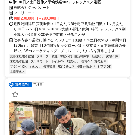
年休130日／土日祝休／平均残業10h／フレックス／港区
株式会社ジャパゲート
フルリモート
月給230,000円～280,000円
勤務時間詳細 実働時間：1日あたり8時間 平均勤務日数：1ヶ月あた
り18日 〜 20日 9:30〜18:30 (実働8時間／休憩1時間) ☆フレックス制
を導入 (出退勤を30分まで前後させることが...
仕事内容 ✨柔軟に働けるフルリモート勤務！ ✨土日祝休み（年間休日
130日）、残業月10時間程度 ✨グローバル人材支援・日本語教育の分
野で、Webマーケティングにチャレンジしたい方を募集します！ ...
業界未経験者歓迎
フリーター歓迎
学歴不問
固定時間制
転勤なし
経験不問
未経験者歓迎
フルリモート
ネイルOK
残業なし
在宅OK
賞与あり
ブランクOK
育休あり
長期歓迎
駅近5分以内
長期休暇あり
ピアスOK
土日祝休み
正社員