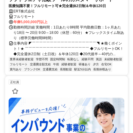
医療知識不要！フルリモート可★完全週休2日制＆年休120日
ERT株式会社
フルリモート
年俸5,000,000円以上
勤務時間詳細 実働時間：1日あたり8時間 平均勤務日数：1ヶ月あた
り18日 〜 20日 9:00～18:00（休憩：60分） ★フレックスタイム制あ
り（標準労働時間8時間）
仕事内容 ◤￣￣￣￣￣￣￣￣￣￣￣￣￣￣￣￣￣￣◥ ★働くポイン
ト！★ ￣￣￣￣￣￣￣￣￣￣￣￣￣￣￣￣￣￣ ◆フルリモートOK！
◆完全週休2日制（土日祝）＆年休120日 ◆20代後半～40代の...
業界未経験者歓迎
学歴不問
固定時間制
転勤なし
経験不問
英語
未経験者歓迎
フルリモート
交通費全額支給
午前
経験者歓迎
研修あり
夕方
在宅OK
賞与あり
ブランクOK
交通費支給
長期歓迎
駅近5分以内
長期休暇あり
正社員