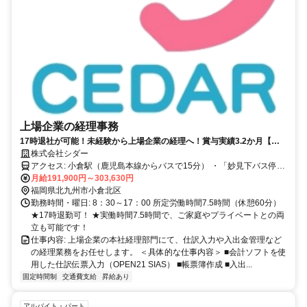
上場企業の経理事務
17時退社が可能！未経験から上場企業の経理へ！賞与実績3.2か月【ス
タンダード上場企業！】
株式会社シダー
アクセス: 小倉駅（鹿児島本線からバスで15分） ・「妙見下バス停」
より徒歩1分 ・「足立バス停」より徒歩2分 ■バス停の前の前！雨の
月給191,900円～303,630円
日も通勤便利です。 ■車・バイク通勤もOK★駐車場完備
福岡県北九州市小倉北区
勤務時間・曜日: 8：30～17：00 所定労働時間7.5時間（休憩60分）
★17時退勤可！ ★実働時間7.5時間で、ご家庭やプライベートとの両
立も可能です！
仕事内容: 上場企業の本社経理部門にて、仕訳入力や入出金管理など
の経理業務をお任せします。 ＜具体的な仕事内容＞ ■会計ソフトを使
用した仕訳伝票入力（OPEN21 SIAS） ■帳票簿作成 ■入出...
固定時間制
交通費支給
昇給あり
アルバイト・パート