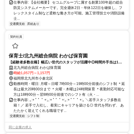
仕事内容: 【会社概要】 セコムグループに属する創業100年超の総合
防災システムメーカーです。完全週休2日・年休122日を確保し、フ
レックスタイム制など柔軟な働き方が可能。施工管理技士や消防設備
士...
交通費支給
昇給あり
契約社員
保育士/北九州総合病院 わかば保育園
【経験者多数在籍】幅広い世代のスタッフが活躍中◎時間外手当は1分
単位で支給いたします！
北九州総合病院 わかば保育園
時給1,057円～1,157円
福岡県北九州市小倉北区
勤務時間・曜日: 月曜～日曜 7時00分～19時00分前後のシフト制 ＊延
長は最大20時00分まで ＊火曜・木曜は24時間保育 ＊夜勤対応可能な
方は18時00分～翌8時00分前後でのシフト有（火・...
仕事内容: ｡:+ ﾟ ゜ﾟ +:｡:+ ﾟ ゜ﾟ +:｡:+ ﾟ ゜ﾟ +:｡ ＼若手スタッフ多数在
籍！／ 若手で入社し、着実にキャリアを築ける◎ 世代を問わず、 あ
たたかく迎えてくれる職場です...
交通費支給
シフト制
同じ企業の求人