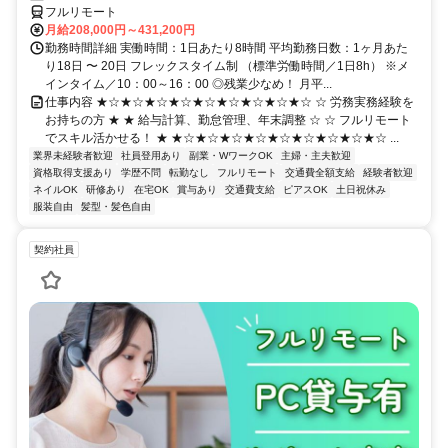
フルリモート
月給208,000円～431,200円
勤務時間詳細 実働時間：1日あたり8時間 平均勤務日数：1ヶ月あた
り18日 〜 20日 フレックスタイム制 （標準労働時間／1日8h） ※メ
インタイム／10：00～16：00 ◎残業少なめ！ 月平...
仕事内容 ★☆★☆★☆★☆★☆★☆★☆★☆★☆ ☆ 労務実務経験を
お持ちの方 ★ ★ 給与計算、勤怠管理、年末調整 ☆ ☆ フルリモート
でスキル活かせる！ ★ ★☆★☆★☆★☆★☆★☆★☆★☆★☆ ...
業界未経験者歓迎
社員登用あり
副業・WワークOK
主婦・主夫歓迎
資格取得支援あり
学歴不問
転勤なし
フルリモート
交通費全額支給
経験者歓迎
ネイルOK
研修あり
在宅OK
賞与あり
交通費支給
ピアスOK
土日祝休み
服装自由
髪型・髪色自由
契約社員