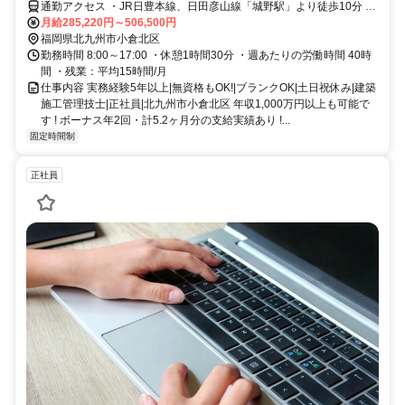
通勤アクセス ・JR日豊本線、日田彦山線「城野駅」より徒歩10分 ・
西鉄バス「高坊バス停」より徒歩1分 ※現場は主に北九州市内 ・車、
月給285,220円～506,500円
バイク、自転車通勤OK ※従業員駐車場あり ・転勤なし
福岡県北九州市小倉北区
勤務時間 8:00～17:00 ・休憩1時間30分 ・週あたりの労働時間 40時
間 ・残業：平均15時間/月
仕事内容 実務経験5年以上|無資格もOK!|ブランクOK|土日祝休み|建築
施工管理技士|正社員|北九州市小倉北区 年収1,000万円以上も可能で
す ! ボーナス年2回・計5.2ヶ月分の支給実績あり !...
固定時間制
正社員