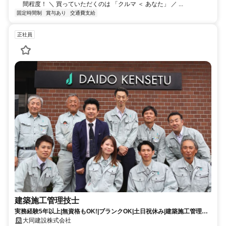
間程度！ ＼ 買っていただくのは 「クルマ ＜ あなた」 ／ ...
固定時間制
賞与あり
交通費支給
正社員
建築施工管理技士
実務経験5年以上|無資格もOK!|ブランクOK|土日祝休み|建築施工管理技
士|正社員|北九州市小倉北区
大同建設株式会社