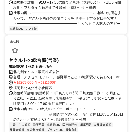
勤務時間詳細 ・9:00～17:30の間で応相談（休憩60分） ・1日5時間
程度～フルタイム勤務まで相談可 ・週3日～5日勤務
仕事内容 ╭━━━━━━━━━━━━━━━━━╮ 地域のお店をま
わって、 ヤクルト商品の売場づくりを サポートするお仕事です！
╰━━━━━━━━━━━━━━━━━╯ ＼＼✨ この求人のアピー...
車通勤OK
シフト制
正社員
ヤクルトの総合職(営業)
未経験OK！休みも選べる⭐️
北九州ヤクルト販売株式会社
交通・アクセス モノレール城野駅またはJR城野駅から徒歩5分（本
社）
月給203,000円～322,000円
福岡県北九州市小倉南区
勤務時間詳細 実働時間：1日あたり8時間 平均勤務日数：1ヶ月あた
り20日 〜 21日 勤務形態：実働8時間 ・宅配部門：8:30～17:30 ・直
販部門：8:00～17:00 ※配属部門により...
仕事内容 \\✨ この求人のアピールポイント✨ // ￣￣V￣￣￣￣￣￣￣
￣￣￣￣￣￣￣￣￣￣ ✅ 働き方を選べる！ ※年間休日105日／120日
の2type ✅ 有給は入社1ヶ月経過後に10日付与 ...
主婦・主夫歓迎
学歴不問
車通勤OK
固定時間制
経験不問
未経験者歓迎
経験者歓迎
有資格者歓迎
ブランクOK
服装自由