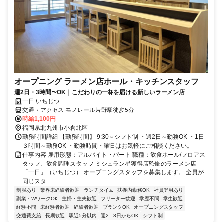
オープニング ラーメン店ホール・キッチンスタッフ
週2日・3時間〜OK｜こだわりの一杯を届ける新しいラーメン店
一日 いちじつ
交通・アクセス モノレール片野駅徒歩5分
時給1,100円
福岡県北九州市小倉北区
勤務時間詳細 【勤務時間】 9:30～シフト制 ・週2日～勤務OK ・1日
３時間～勤務OK ・勤務時間・曜日はお気軽にご相談ください。
仕事内容 雇用形態：アルバイト・パート 職種：飲食ホール/フロアス
タッフ、飲食調理スタッフ ミシュラン星獲得店監修のラーメン店
「一日」（いちじつ） オープニングスタッフを募集します。 全員が
同じスタ...
制服あり
業界未経験者歓迎
ランチタイム
扶養内勤務OK
社員登用あり
副業・WワークOK
主婦・主夫歓迎
フリーター歓迎
学歴不問
学生歓迎
経験不問
未経験者歓迎
経験者歓迎
ブランクOK
オープニングスタッフ
交通費支給
長期歓迎
駅近5分以内
週2・3日からOK
シフト制