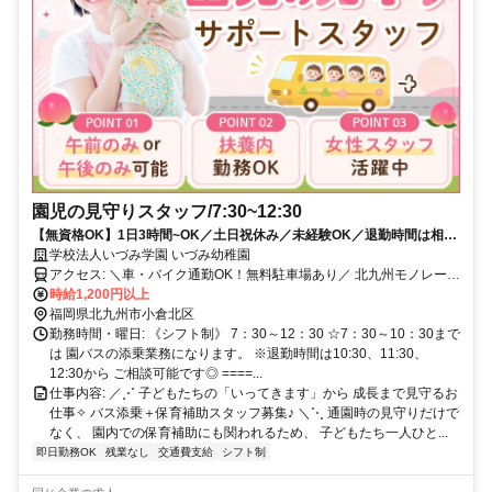
園児の見守りスタッフ/7:30~12:30
【無資格OK】1日3時間~OK／土日祝休み／未経験OK／退勤時間は相談
可能／車通勤可・無料駐車場あり
学校法人いづみ学園 いづみ幼稚園
アクセス: ＼車・バイク通勤OK！無料駐車場あり／ 北九州モノレー
ル「片野駅」より徒歩9分 JR日豊本線「城野駅」より徒歩15分 JR日
時給1,200円以上
田彦山線「城野駅」より徒歩15分
福岡県北九州市小倉北区
勤務時間・曜日: 《シフト制》 7：30～12：30 ☆7：30～10：30まで
は 園バスの添乗業務になります。 ※退勤時間は10:30、11:30、
12:30から ご相談可能です◎ ====...
仕事内容: ／⋰ 子どもたちの「いってきます」から 成長まで見守るお
仕事✧ バス添乗＋保育補助スタッフ募集♪ ＼⋱ 通園時の見守りだけで
なく、 園内での保育補助にも関われるため、 子どもたち一人ひと...
即日勤務OK
残業なし
交通費支給
シフト制