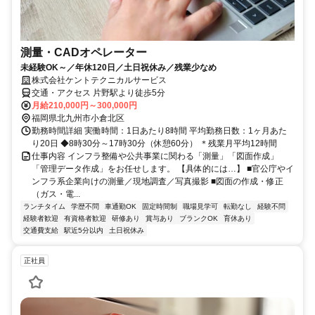
測量・CADオペレーター
未経験OK～／年休120日／土日祝休み／残業少なめ
株式会社ケントテクニカルサービス
交通・アクセス 片野駅より徒歩5分
月給210,000円～300,000円
福岡県北九州市小倉北区
勤務時間詳細 実働時間：1日あたり8時間 平均勤務日数：1ヶ月あた
り20日 ◆8時30分～17時30分（休憩60分） ＊残業月平均12時間
仕事内容 インフラ整備や公共事業に関わる「測量」「図面作成」
「管理データ作成」をお任せします。 【具体的には…】 ■官公庁やイ
ンフラ系企業向けの測量／現地調査／写真撮影 ■図面の作成・修正
（ガス・電...
ランチタイム
学歴不問
車通勤OK
固定時間制
職場見学可
転勤なし
経験不問
経験者歓迎
有資格者歓迎
研修あり
賞与あり
ブランクOK
育休あり
交通費支給
駅近5分以内
土日祝休み
正社員