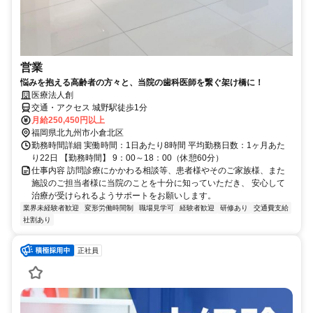
営業
悩みを抱える高齢者の方々と、当院の歯科医師を繋ぐ架け橋に！
医療法人創
交通・アクセス 城野駅徒歩1分
月給250,450円以上
福岡県北九州市小倉北区
勤務時間詳細 実働時間：1日あたり8時間 平均勤務日数：1ヶ月あた
り22日 【勤務時間】 9：00～18：00（休憩60分）
仕事内容 訪問診療にかかわる相談等、患者様やそのご家族様、また
施設のご担当者様に当院のことを十分に知っていただき、 安心して
治療が受けられるようサポートをお願いします。
業界未経験者歓迎
変形労働時間制
職場見学可
経験者歓迎
研修あり
交通費支給
社割あり
正社員