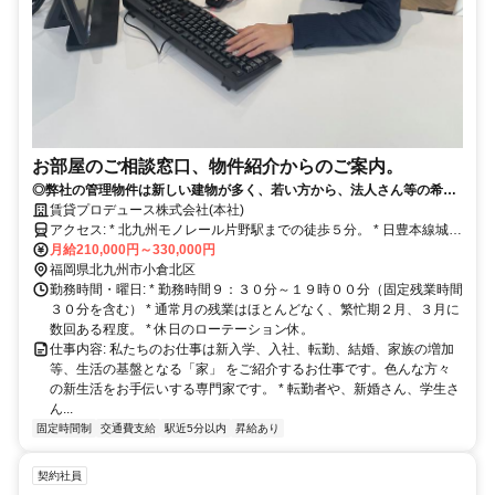
お部屋のご相談窓口、物件紹介からのご案内。
◎弊社の管理物件は新しい建物が多く、若い方から、法人さん等の希望
者が多いマンションです。
賃貸プロデュース株式会社(本社)
アクセス: * 北九州モノレール片野駅までの徒歩５分。 * 日豊本線城野
駅まで徒歩１４分。
月給210,000円～330,000円
福岡県北九州市小倉北区
勤務時間・曜日: * 勤務時間９：３０分～１９時００分（固定残業時間
３０分を含む） * 通常月の残業はほとんどなく、繁忙期２月、３月に
数回ある程度。 * 休日のローテーション休。
仕事内容: 私たちのお仕事は新入学、入社、転勤、結婚、家族の増加
等、生活の基盤となる「家」 をご紹介するお仕事です。色んな方々
の新生活をお手伝いする専門家です。 * 転勤者や、新婚さん、学生さ
ん...
固定時間制
交通費支給
駅近5分以内
昇給あり
契約社員