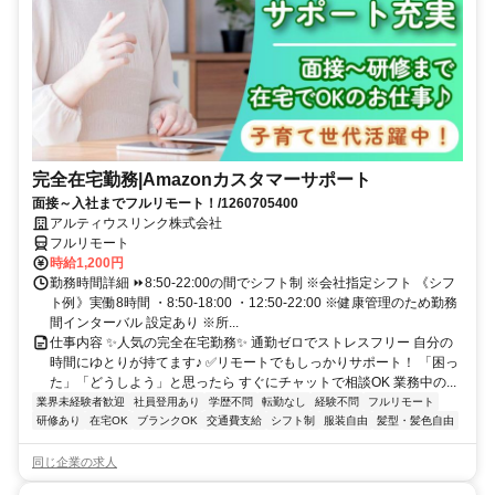
完全在宅勤務|Amazonカスタマーサポート
面接～入社までフルリモート！/1260705400
アルティウスリンク株式会社
フルリモート
時給1,200円
勤務時間詳細 ⏩8:50-22:00の間でシフト制 ※会社指定シフト 《シフ
ト例》実働8時間 ・8:50-18:00 ・12:50-22:00 ※健康管理のため勤務
間インターバル 設定あり ※所...
仕事内容 ✨人気の完全在宅勤務✨ 通勤ゼロでストレスフリー 自分の
時間にゆとりが持てます♪ ✅リモートでもしっかりサポート！ 「困っ
た」「どうしよう」と思ったら すぐにチャットで相談OK 業務中の...
業界未経験者歓迎
社員登用あり
学歴不問
転勤なし
経験不問
フルリモート
研修あり
在宅OK
ブランクOK
交通費支給
シフト制
服装自由
髪型・髪色自由
同じ企業の求人