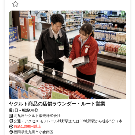
ヤクルト商品の店舗ラウンダー・ルート営業
週3日～相談OK◎
北九州ヤクルト販売株式会社
交通・アクセス モノレール城野駅またはJR城野駅から徒歩5分（本
社）
時給1,300円以上
福岡県北九州市小倉南区