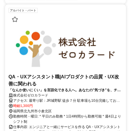
アルバイト・パート
QA・UXアシスタント職|AIプロダクトの品質・UX改
善に関われる
「なんか使いにくい」を言語化できる人へ。あなたの"気づき"を、チー
ムで形にしていく仕事です。
株式会社ゼロカラード
アクセス: 最寄り駅：JR城野駅 徒歩７分 駐車場も10台完備しており
ます
時給1,300円
福岡県北九州市小倉北区
勤務時間・曜日: * 平日のみ勤務 * 1日4時間から勤務可能 * 週4日より
シフト制
仕事内容: エンジニアと一緒にサービスを作る QA・UXアシスタント