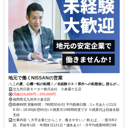
地元で働くNISSANの営業
.＼この夏、心機一転の転職！／未経験ＯＫ！県外への転勤無し 誰もが知
る安心な会社！年間休日116日！賞与＆インセンあり
北九州日産モーター株式会社 小倉霧ケ丘店
月給224,000円～250,000円
福岡県北九州市小倉北区
勤務時間 実働時間：7時間30分/日 平均勤務日数：1ヶ月あたり21日
9:30～18:00(休憩60分) ※残業月15時間程度です ※残業代は別途全額
支給
仕事内容 ＼大手企業だからこそ、働きやすい／ 例えば… ・賞与年2
回、昇給年1回 ・年間休日121日＊連休あり! ・月平均残業時間15時