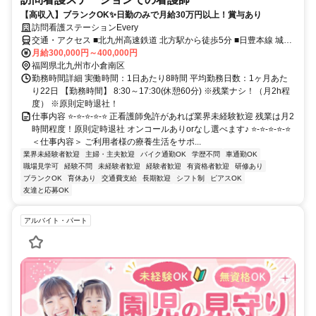
【高収入】ブランクOK✨日勤のみで月給30万円以上！賞与あり
訪問看護ステーションEvery
交通・アクセス ■北九州高速鉄道 北方駅から徒歩5分 ■日豊本線 城野
駅から徒歩16分
月給300,000円～400,000円
福岡県北九州市小倉南区
勤務時間詳細 実働時間：1日あたり8時間 平均勤務日数：1ヶ月あた
り22日 【勤務時間】 8:30～17:30(休憩60分) ※残業ナシ！（月2h程
度） ※原則定時退社！
仕事内容 ⭐-⭐-⭐-⭐-⭐ 正看護師免許があれば業界未経験歓迎 残業は月2
時間程度！原則定時退社 オンコールありorなし選べます♪ ⭐-⭐-⭐-⭐-⭐
＜仕事内容＞ ご利用者様の療養生活をサポ...
業界未経験者歓迎
主婦・主夫歓迎
バイク通勤OK
学歴不問
車通勤OK
職場見学可
経験不問
未経験者歓迎
経験者歓迎
有資格者歓迎
研修あり
ブランクOK
育休あり
交通費支給
長期歓迎
シフト制
ピアスOK
友達と応募OK
アルバイト・パート