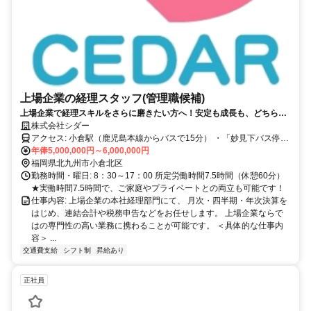
上場企業の経理スタッフ(管理職候補)
上場企業で経理スキルをさらに磨きたい方へ！安定も成長も、どちらも
叶う！【スタンダード上場企業！】
株式会社シダー
アクセス: 小倉駅（鹿児島本線からバスで15分） ・「妙見下バス停」
より徒歩1分 ・「足立バス停」より徒歩2分 ■バス停の前の前！雨の
年俸5,000,000円～6,000,000円
日も通勤便利です。 ■車・バイク通勤もOK★駐車場完備
福岡県北九州市小倉北区
勤務時間・曜日: 8：30～17：00 所定労働時間7.5時間（休憩60分）
★実働時間7.5時間で、ご家庭やプライベートとの両⽴も可能です！
仕事内容: 上場企業の本社経理部門にて、 月次・四半期・年次決算を
はじめ、連結会計や税務申告などをお任せします。 上場企業ならで
はの専門性の高い業務に携わることが可能です。 ＜具体的な仕事内
容＞ ...
交通費支給
シフト制
昇給あり
正社員