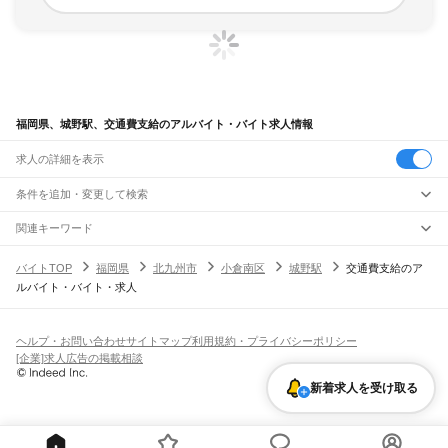
福岡県、城野駅、交通費支給のアルバイト・バイト求人情報
求人の詳細を表示
条件を追加・変更して検索
市区町村を追加・変更
関連キーワード
完全在宅ワーク 全国
シール貼り 在宅
現在地周辺
ガチャガチャ
犬カフェ
福岡県
駅を追加・変更
バイトTOP
福岡県
北九州市
小倉南区
城野駅
交通費支給のア
福岡県
すべて
ルバイト・バイト・求人
北九州市
すべて
職種を追加・変更
JR山陽本線(岩国～門司)
門司区
若松区
戸畑区
小倉北区
小倉南区
八幡東区
八幡西区
門司駅
飲食・フードサービス
福岡市
すべて
特徴を追加・変更
飲食・フードサービス
すべて
ヘルプ・お問い合わせ
サイトマップ
利用規約・プライバシーポリシー
JR博多南線
東区
博多区
中央区
南区
西区
城南区
早良区
ホールスタッフ
キッチンスタッフ
皿洗い・洗い場
精肉・鮮魚加工
給食調理
人気
[企業]求人広告の掲載相談
博多駅
博多南駅
雇用形態を追加・変更
パン屋（ベーカリー）
フードカウンター販売員
バー（BAR）・バーテンダー
大牟田市
久留米市
直方市
飯塚市
田川市
柳川市
八女市
筑後市
大川市
行橋市
日払いOK
高校生歓迎
学生歓迎
深夜の仕事
髪型・髪色自由
ひげOK
ネイルOK
飲食店補助（開店・閉店準備）
飲食店（店長・マネージャー）
新着求人を受け取る
JR鹿児島本線(下関・門司港～博多)
豊前市
中間市
小郡市
筑紫野市
春日市
大野城市
宗像市
太宰府市
古賀市
福津市
ピアスOK
アルバイト・パート
履歴書不要
オープニングスタッフ
留学生・外国人活躍中
都道府県を変更
営業・販売
門司港駅
小森江駅
門司駅
小倉駅
西小倉駅
九州工大前駅
戸畑駅
枝光駅
うきは市
宮若市
嘉麻市
朝倉市
みやま市
糸島市
那珂川市
糟屋郡
遠賀郡
鞍手郡
勤務期間
正社員
スペースワールド駅
八幡駅
黒崎駅
陣原駅
折尾駅
水巻駅
遠賀川駅
海老津駅
営業・販売
すべて
嘉穂郡
朝倉郡
三井郡
三潴郡
八女郡
田川郡
京都郡
築上郡
短期
契約社員
単発・1日OK
長期
期間限定（春夏冬休み等）
教育大前駅
赤間駅
東郷駅
東福間駅
福間駅
千鳥駅
古賀駅
ししぶ駅
新宮中央駅
営業
テレフォンアポインター（テレアポ）
ルートセールス
コンビニ
シフト
派遣社員