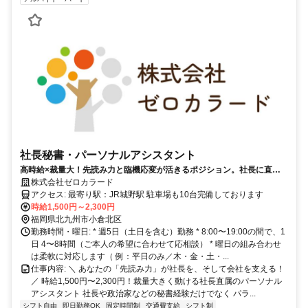
社長秘書・パーソナルアシスタント
高時給×裁量大！先読み力と臨機応変が活きるポジション。社長に直接
届く距離で働きませんか？
株式会社ゼロカラード
アクセス: 最寄り駅：JR城野駅 駐車場も10台完備しております
時給1,500円～2,300円
福岡県北九州市小倉北区
勤務時間・曜日: * 週5日（土日を含む）勤務 * 8:00〜19:00の間で、1
日 4〜8時間（ご本人の希望に合わせて応相談） * 曜日の組み合わせ
は柔軟に対応します（ 例：平日のみ／木・金・土・...
仕事内容: ＼ あなたの「先読み力」が社長を、そして会社を支える！
／ 時給1,500円〜2,300円！裁量大きく動ける社長直属のパーソナル
アシスタント 社長や政治家などの秘書経験だけでなく パラ...
シフト自由
即日勤務OK
固定時間制
交通費支給
シフト制