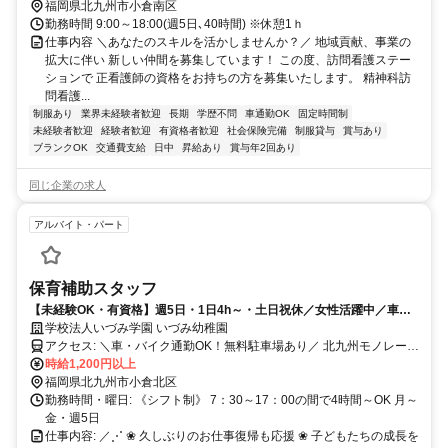
福岡県北九州市小倉南区
勤務時間 9:00～18:00(週5日､40時間) ※休憩1ｈ
仕事内容 ＼あなたのスキルを活かしませんか？／ 地域貢献、事業の
拡大に伴い 新しい仲間を募集しています！ この度、訪問看護ステー
ションで 正看護師の資格をお持ちの方を募集いたします。 精神科訪
問看護...
制服あり
業界未経験者歓迎
長期
学歴不問
車通勤OK
固定時間制
未経験者歓迎
経験者歓迎
有資格者歓迎
社会保険完備
制服貸与
賞与あり
ブランクOK
交通費支給
日中
昇給あり
賞与年2回あり
同じ企業の求人
アルバイト・パート
保育補助スタッフ
【未経験OK・有資格】週5日・1日4h～・土日祝休／女性活躍中／車通
勤可・無料駐車場あり／子育て支援員・学童経験が活かせる◎
学校法人いづみ学園 いづみ幼稚園
アクセス: ＼車・バイク通勤OK！無料駐車場あり／ 北九州モノレー
ル「片野駅」より徒歩9分 JR日豊本線「城野駅」より徒歩15分 JR日
時給1,200円以上
田彦山線「城野駅」より徒歩15分
福岡県北九州市小倉北区
勤務時間・曜日: 《シフト制》 7：30～17：00の間で4時間～OK 月～
金・週5日
仕事内容: ／⋰ ❀ 久しぶりのお仕事復帰も応援 ❀ 子どもたちの成長を