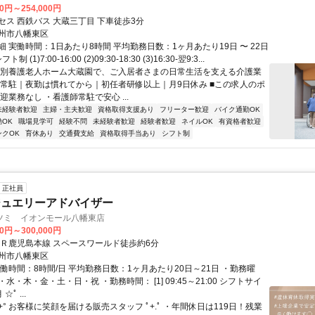
00円～254,000円
セス 西鉄バス 大蔵三丁目 下車徒歩3分
州市八幡東区
 実働時間：1日あたり8時間 平均勤務日数：1ヶ月あたり19日 〜 22日
ト制 (1)7:00-16:00 (2)09:30-18:30 (3)16:30-翌9:3...
特別養護老人ホーム大蔵園で、ご入居者さまの日常生活を支える介護業
師常駐｜夜勤は慣れてから｜初任者研修以上｜月9日休み ■この求人のポ
迎業務なし ・看護師常駐で安心 ...
未経験者歓迎
主婦・主夫歓迎
資格取得支援あり
フリーター歓迎
バイク通勤OK
OK
職場見学可
経験不問
未経験者歓迎
経験者歓迎
ネイルOK
有資格者歓迎
ンクOK
育休あり
交通費支給
資格取得手当あり
シフト制
正社員
ジュエリーアドバイザー
ツミ イオンモール八幡東店
00円～300,000円
ＪＲ鹿児島本線 スペースワールド徒歩約6分
州市八幡東区
働時間：8時間/日 平均勤務日数：1ヶ月あたり20日～21日 ・勤務曜
水・木・金・土・日・祝 ・勤務時間： [1] 09:45～21:00 シフトサイ
ﾟ ...
.+° お客様に笑顔を届ける販売スタッフ ﾟ+.ﾟ ・年間休日は119日！残業