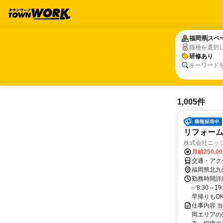
福岡県
福岡県
スペ
スペ
職種を選択
研修あり
研修あり
キーワード
1,005件
リフォーム
株式会社ニッ
月給250,0
交通・アク
福岡県北九
勤務時間詳細
✅8:30～
早帰りもOK！
仕事内容 
岡エリアの