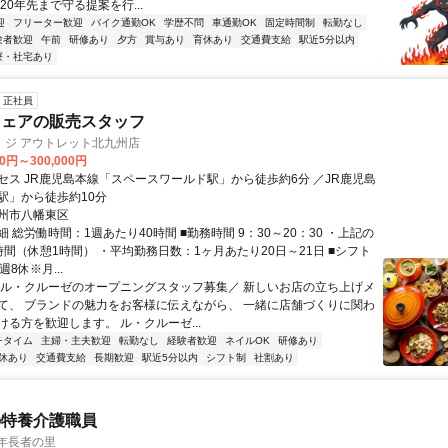
20年先まで守る提案を行...
迎
フリーター歓迎
バイク通勤OK
学歴不問
車通勤OK
固定時間制
転勤なし
験者歓迎
午前
研修あり
夕方
賞与あり
育休あり
交通費支給
駅近5分以内
寮・社宅あり
正社員
ウェアの販売スタッフ
 ジ アウトレット北九州店
00円～300,000円
セス JR鹿児島本線「スペースワールド駅」から徒歩約6分 ／JR鹿児島
駅」から徒歩約10分
州市八幡東区
 総労働時間：1週あたり40時間 ■勤務時間 9：30～20：30 ・上記の
時間（休憩1時間） ・平均勤務日数：1ヶ月あたり20日～21日 ■シフト
8休※月...
＼ル・クルーゼのオープニングスタッフ募集／ 新しいお店の立ち上げメ
て、 ブランドの魅力をお客様に伝えながら、 一緒に店舗づくりに関わ
ける方を歓迎します。 ル・クルーゼ...
チタイム
主婦・主夫歓迎
転勤なし
経験者歓迎
ネイルOK
研修あり
休あり
交通費支給
長期歓迎
駅近5分以内
シフト制
社割あり
の特養介護職員
年長者の里