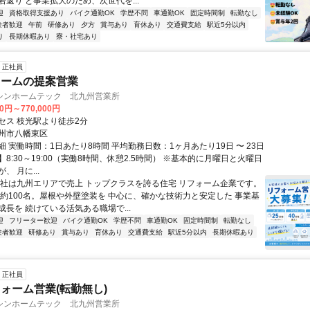
若返り と事業拡大のため、次世代を...
迎
資格取得支援あり
バイク通勤OK
学歴不問
車通勤OK
固定時間制
転勤なし
験者歓迎
午前
研修あり
夕方
賞与あり
育休あり
交通費支給
駅近5分以内
り
長期休暇あり
寮・社宅あり
正社員
ォームの提案営業
シンホームテック 北九州営業所
00円～770,000円
セス 枝光駅より徒歩2分
州市八幡東区
 実働時間：1日あたり8時間 平均勤務日数：1ヶ月あたり19日 〜 23日
8:30～19:00（実働8時間、休憩2.5時間） ※基本的に月曜日と火曜日
、 月に...
当社は九州エリアで売上 トップクラスを誇る住宅 リフォーム企業です。
 約100名。屋根や外壁塗装を 中心に、確かな技術力と安定した 事業基
長を 続けている活気ある職場で...
迎
フリーター歓迎
バイク通勤OK
学歴不問
車通勤OK
固定時間制
転勤なし
験者歓迎
研修あり
賞与あり
育休あり
交通費支給
駅近5分以内
長期休暇あり
正社員
ォーム営業(転勤無し)
シンホームテック 北九州営業所