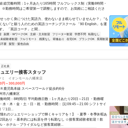
細 総労働時間：1ヶ月あたり165時間 フルフレックス制（実働8時間・
） ※勤務時間はご希望第一で調整しますので、お気軽にご相談くださ
「せっかく身につけた英語力、使わないまま眠らせていませんか？」 “も
ない”と願う人のための英語コーチングスクール 「90 English」を運
。 「英語コーチ」と聞...
迎
副業・WワークOK
主婦・主夫歓迎
フリーター歓迎
学歴不問
転勤なし
未経験者歓迎
フルリモート
残業なし
研修あり
在宅OK
ブランクOK
長期歓迎
書不要
髪型・髪色自由
正社員
ジュエリー接客スタッフ
ツミ イオンモール八幡東店
00円～300,000円
ＪＲ鹿児島本線 スペースワールド徒歩約6分
州市八幡東区
働時間：8時間/日 平均勤務日数：1ヶ月あたり20日～21日 ・勤務曜
水・木・金・土・日・祝 ・勤務時間： [1] 09:45～21:00 シフトサイ
▽1日...
【憧れのジュエリーショップで輝くキャリアを！】 ・夏季・冬季休暇あ
年2回あり ・基本的には転居を伴う転勤なし ☆接客業経験者歓迎！飲
ル・ホテル・ブライダルなど接客業経験...