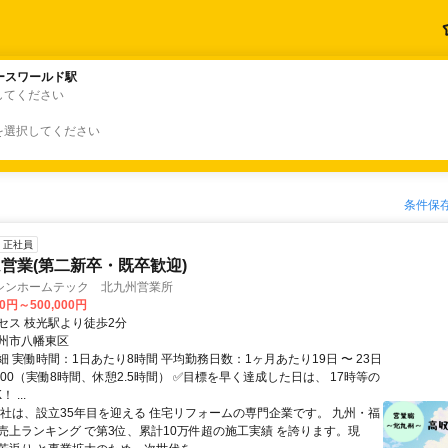
ースワールド駅
ースワールド駅
してください
を選択してください
条件保
正社員
営業(第二新卒・既卒歓迎)
シンホームテック 北九州営業所
00円～500,000円
セス 枝光駅より徒歩2分
州市八幡東区
 実働時間：1日あたり8時間 平均勤務日数：1ヶ月あたり19日 〜 23日
19:00（実働8時間、休憩2.5時間） ✅目標を早く達成した日は、 17時等の
 ...
当社は、設立35年目を迎える 住宅リフォームの専門企業です。 九州・福
売上ランキング で第3位、累計10万件超の施工実績 を誇ります。現