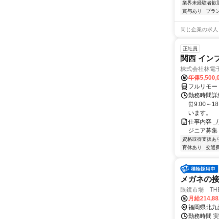
業界未経験者歓
賞与あり
ブラ
同じ企業の求人
正社員
関西 イン
株式会社林電
年俸5,500,
フルリモー
勤務時間詳細
⏰9:00～
います。
仕事内容 _/_
ジニア募集
資格取得支援あ
育休あり
交通
メガネの
眼鏡市場 THE 
月給214,8
福岡県北九
勤務時間 実