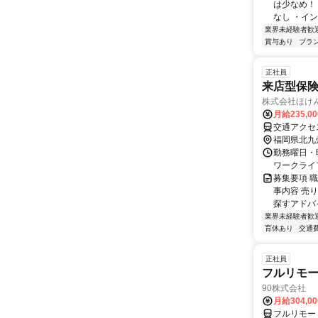
は少なめ！
なし ・イン
業界未経験者歓
賞与あり
ブラ
正社員
来店型保
株式会社ほけ
月給235,0
交通アクセ
福岡県北九
勤務曜日・時
ワークライ
募集要項 
事内容 売
探すアドバ
業界未経験者歓
育休あり
交通
正社員
フルリモ
90株式会社
月給304,0
フルリモー