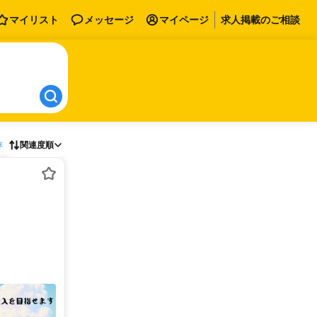
マイリスト
メッセージ
マイページ
求人掲載のご相談
存
関連度順