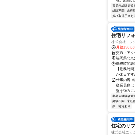
在、組織の
業界未経験者歓
経験不問
未経
資格取得手当あ
住宅リフ
株式会社ニッ
月給250,0
交通・アク
福岡県北九
勤務時間詳細
【勤務時間】
が休日ですが
仕事内容 
従業員数は
盤を強みに成
業界未経験者歓
経験不問
未経
寮・社宅あり
住宅のリフ
株式会社ニッ