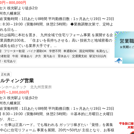
00円～800,000円
セス 枝光駅より徒歩2分
州市八幡東区
 実働時間：1日あたり8時間 平均勤務日数：1ヶ月あたり19日 〜 23日
8:30～19:00（実働8時間、休憩2.5時間） ◆業務調整次第で、定時よ
れる日も...
当社は福岡に本社を置き、 九州全域で住宅リフォーム事業 を展開する企
従業員数約100名。 「住まいを長持ちさせる」高い 技術力と地域密着の
成長を続けている業界大手です。...
迎
フリーター歓迎
バイク通勤OK
学歴不問
車通勤OK
固定時間制
転勤なし
験者歓迎
午前
研修あり
夕方
賞与あり
育休あり
交通費支給
駅近5分以内
寮・社宅あり
正社員
サルティング営業
シンホームテック 北九州営業所
0円～1,000,000円
セス 枝光駅より徒歩2分
州市八幡東区
 実働時間：1日あたり8時間 平均勤務日数：1ヶ月あたり19日 〜 23日
8:30～19:00（実働8時間、休憩2.5時間） ※基本的に月曜日と火曜日
、 月に...
＜＜ 仕事は正直ハード。でも報われる ガッツリ稼ぎたい「覚悟」を募集
を中心に住宅リフォーム 事業を展開。20代〜50代が 主役となり、お客様