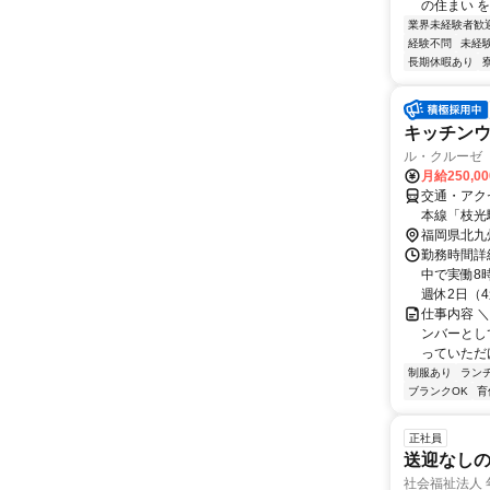
の住まい を
業界未経験者歓
経験不問
未経
長期休暇あり
キッチン
ル・クルーゼ
月給250,0
交通・アク
本線「枝光
福岡県北九
勤務時間詳細
中で実働8
週休2日（4週
仕事内容 
ンバーとし
っていただ
制服あり
ラン
ブランクOK
育
正社員
送迎なし
社会福祉法人 