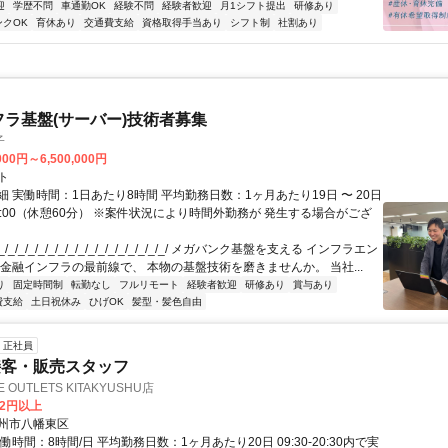
迎
学歴不問
車通勤OK
経験不問
経験者歓迎
月1シフト提出
研修あり
ンクOK
育休あり
交通費支給
資格取得手当あり
シフト制
社割あり
フラ基盤(サーバー)技術者募集
子
000円～6,500,000円
ト
 実働時間：1日あたり8時間 平均勤務日数：1ヶ月あたり19日 〜 20日
18:00（休憩60分） ※案件状況により時間外勤務が 発生する場合がござ
/_/_/_/_/_/_/_/_/_/_/_/_/_/_/_/_/ メガバンク基盤を支える インフラエン
 金融インフラの最前線で、 本物の基盤技術を磨きませんか。 当社...
り
固定時間制
転勤なし
フルリモート
経験者歓迎
研修あり
賞与あり
費支給
土日祝休み
ひげOK
髪型・髪色自由
正社員
接客・販売スタッフ
OUTLETS KITAKYUSHU店
82円以上
州市八幡東区
働時間：8時間/日 平均勤務日数：1ヶ月あたり20日 09:30-20:30内で実