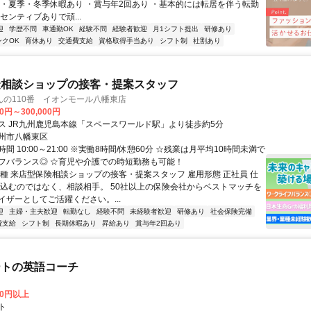
 ・夏季・冬季休暇あり ・賞与年2回あり ・基本的には転居を伴う転勤
センティブありで頑...
迎
学歴不問
車通勤OK
経験不問
経験者歓迎
月1シフト提出
研修あり
ンクOK
育休あり
交通費支給
資格取得手当あり
シフト制
社割あり
険相談ショップの接客・提案スタッフ
んの110番 イオンモール八幡東店
00円～300,000円
ス JR九州鹿児島本線「スペースワールド駅」より徒歩約5分
州市八幡東区
間 10:00～21:00 ※実働8時間/休憩60分 ☆残業は月平均10時間未満で
フバランス◎ ☆育児や介護での時短勤務も可能！
職種 来店型保険相談ショップの接客・提案スタッフ 雇用形態 正社員 仕
り込むのではなく、相談相手。 50社以上の保険会社からベストマッチを
イザーとしてご活躍ください。...
迎
主婦・主夫歓迎
転勤なし
経験不問
未経験者歓迎
研修あり
社会保険完備
費支給
シフト制
長期休暇あり
昇給あり
賞与年2回あり
ートの英語コーチ
00円以上
ト