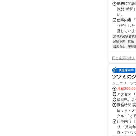
勤務時間詳
休憩1時間
い。
仕事内容 
う挫折したく
営しています
業界未経験者歓
経験不問
英語
服装自由
履歴
同じ企業の求人
ツツミの
ジュエリーツ
月給200,0
アクセス 
福岡県北九
勤務時間 実
日：月・火・
クル：1ヶ月 
仕事内容 
り ・賞与
食・アパレ