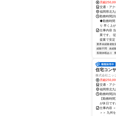
月給250,0
交通・アク
福岡県北九
勤務時間詳細
◆勤務時間：
り 早く上が
仕事内容 
業です。 
提案で安定 
業界未経験者歓
経験不問
未経
長期休暇あり
住宅コン
株式会社ニッ
月給250,00
交通・アク
福岡県北九
勤務時間詳細
【勤務時間】
が休日ですが
仕事内容 
＞＞ 九州