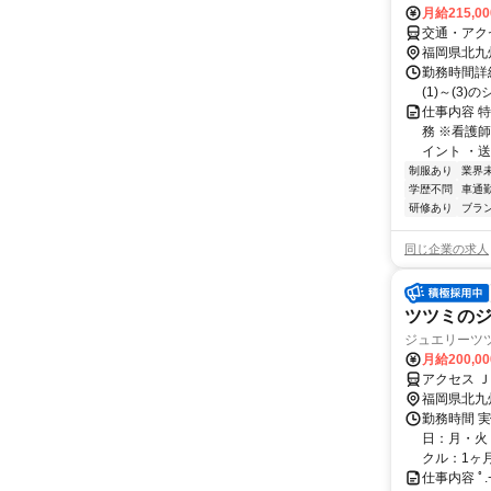
月給215,0
交通・アク
福岡県北九
勤務時間詳細
(1)～(3)のシフ
仕事内容 
務 ※看護
イント ・送
制服あり
業界
学歴不問
車通勤
研修あり
ブラ
同じ企業の求人
ツツミの
ジュエリーツ
月給200,0
アクセス 
福岡県北九
勤務時間 実
日：月・火・
クル：1ヶ月 ☆
仕事内容 ﾟ