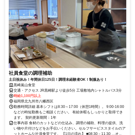
社員食堂の調理補助
土日祝休み！年間休日125日！調理未経験者OK！制服あり！
黒崎嵐山食堂
交通・アクセス JR黒崎駅より徒歩5分 工場敷地内シャトルバス3分
時給1,100円以上
福岡県北九州市八幡西区
勤務時間詳細 基本シフトは8:30～17:00（休憩1時間）。 9:00-16:00
などの時短勤務もご相談ください。 有給休暇もしっかりと取得でき
ます。 契約更新期間：1年
仕事内容 食材のカットなどの仕込み、調理の補助、料理の提供、洗
い物や片付けなどをお手伝いください。セルフサービススタイルのア
ットホームな社員食堂です。 【1日の流れ】 ■08:30－11:30 …オ...