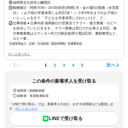
福岡県北九州市八幡西区
勤務曜日・時間 9:00～16:00(休憩1時間) 月～金の週5日勤務（全営業
日） ＜お子様の学童保育にも対応OK！＞ 小学3年生までのお子様が
いらっしゃる方で 「子どもを学童保育に入れたいけど、フ...
仕事情報 ● 仕事内容 福岡銀行の営業店でテラー・後方業務・ロビー
を担当していただきます。 テラー業務は窓口でのお客さま対応、後
方事務業務はカウンター内での勘定処理や電話応対、書類整理など、
ロビー業...
社員登用あり
主婦・主夫歓迎
固定時間制
交通費支給
同じ企業の求人
前へ
次へ
1
2
3
4
5
この条件の新着求人を受け取る
福岡県 / 黒崎駅前駅
経験者・有資格者歓迎
「LINEで受け取る」では、新着求人のほか、おすすめ情報なども配信しま
す。
詳しくはこちら
LINEで受け取る