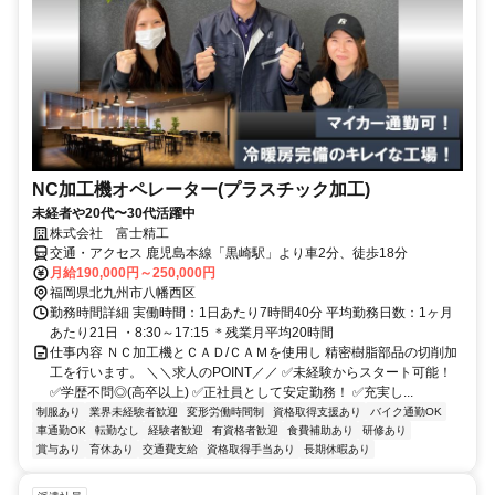
NC加工機オペレーター(プラスチック加工)
未経者や20代〜30代活躍中
株式会社 富士精工
交通・アクセス 鹿児島本線「黒崎駅」より車2分、徒歩18分
月給190,000円～250,000円
福岡県北九州市八幡西区
勤務時間詳細 実働時間：1日あたり7時間40分 平均勤務日数：1ヶ月
あたり21日 ・8:30～17:15 ＊残業月平均20時間
仕事内容 ＮＣ加工機とＣＡＤ/ＣＡＭを使用し 精密樹脂部品の切削加
工を行います。 ＼＼求人のPOINT／／ ✅未経験からスタート可能！
✅学歴不問◎(高卒以上) ✅正社員として安定勤務！ ✅充実し...
制服あり
業界未経験者歓迎
変形労働時間制
資格取得支援あり
バイク通勤OK
車通勤OK
転勤なし
経験者歓迎
有資格者歓迎
食費補助あり
研修あり
賞与あり
育休あり
交通費支給
資格取得手当あり
長期休暇あり