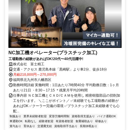
NC加工機オペレーター(プラスチック加工)
工場勤務の経験があればOK!20代〜40代活躍中!
株式会社 富士精工
交通・アクセス 鹿児島本線「黒崎駅」より車2分、徒歩18分
月給210,000円～270,000円
福岡県北九州市八幡西区
勤務時間詳細 実働時間：1日あたり7時間40分 平均勤務日数：1ヶ月
あたり21日 ・8:30～17:15 ＊残業月平均20時間
仕事内容 ＮＣ加工機とＣＡＤ/ＣＡＭを使用し 精密樹脂部品の切削加
工を行います。 ＼ここがポイント／ ✅未経験でも工場勤務の経験が
あればOK ✅クーラー完備の環境 ✅プラスチック加工未経験者でも心
配...
制服あり
業界未経験者歓迎
変形労働時間制
資格取得支援あり
バイク通勤OK
車通勤OK
転勤なし
経験者歓迎
有資格者歓迎
食費補助あり
研修あり
賞与あり
育休あり
交通費支給
資格取得手当あり
長期休暇あり