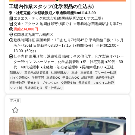
工場内作業スタッフ(化学製品の仕込み)
寮・社宅完備／未経験歓迎／車通勤可能/knd114-3-99
エヌエス・テック株式会社(西黒崎駅周辺エリアの工場)
交通・アクセス 地図は最寄り駅です ※勤務地は西黒崎駅より車7分圏
内 ※車通勤OK
月給234,000円
福岡県北九州市八幡西区
勤務時間詳細 実働時間：1日あたり7時間45分 平均勤務日数：1ヶ月
あたり20日 日勤勤務 08:30～17:15（7時間45分） ※休憩12:00～
13:00（60分）
仕事内容 雇用形態：派遣社員 職種：その他化学、化学製造オペレー
ター/ラインマネージャー、化学品質管理 ●寮・社宅完備 ●20代・30
代・40代活躍中 ●未経験・初心者活躍中 ●長期休暇あり ●正社...
制服あり
業界未経験者歓迎
社員登用あり
主婦・主夫歓迎
フリーター歓迎
バイク通勤OK
学歴不問
車通勤OK
平日のみOK
経験不問
未経験者歓迎
経験者歓迎
研修あり
ブランクOK
交通費支給
長期歓迎
フルタイム歓迎
シフト制
長期休暇あり
寮・社宅あり
正社員