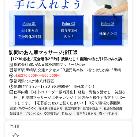
訪問のあん摩マッサージ指圧師
【17:30退社／完全週休2日制】残業なし！書類作成は月1回のみの訪問
マッサージ
株式会社BICFACE 鍼灸訪問マッサージ心蓮
最寄駅 黒崎駅 交通アクセス JR鹿児島本線・福北ゆたか線 「黒崎
月給270,000円～500,000円
駅」より徒歩6分 ＊直行直帰OK
福岡県北九州市八幡西区
勤務時間 8:30～17:30（休憩60分） ※残業ナシ！
仕事内容 【将来のリーダー候補募集】 経験・資格を活かし、笑顔を
届ける 訪問マッサージにチャレンジ！ 遠方から移住する方もサポー
トします。 【応募前にぜひご覧ください！】 3分で職場の雰囲気...
副業・WワークOK
資格取得支援あり
固定時間制
住宅手当あり
社会保険完備
制服貸与
ブランクOK
交通費支給
昇給あり
賞与年2回あり
寮・社宅あり
正社員