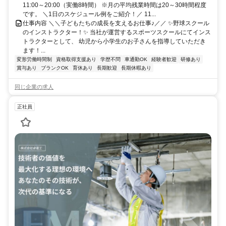
11:00～20:00（実働8時間） ※月の平均残業時間は20～30時間程度
です。 ＼1日のスケジュール例をご紹介！／ 11...
仕事内容 ＼＼子どもたちの成長を支えるお仕事♪／／ ✨野球スクール
のインストラクター！✨ 当社が運営するスポーツスクールにてインス
トラクターとして、 幼児から小学生のお子さんを指導していただき
ます！...
変形労働時間制
資格取得支援あり
学歴不問
車通勤OK
経験者歓迎
研修あり
賞与あり
ブランクOK
育休あり
長期歓迎
長期休暇あり
同じ企業の求人
正社員