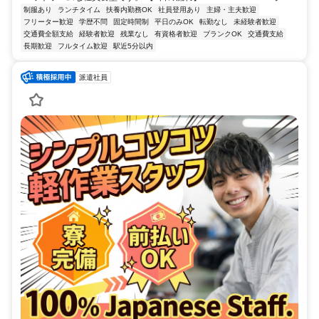
制服あり
ランチタイム
扶養内勤務OK
社員登用あり
主婦・主夫歓迎
フリーター歓迎
学歴不問
固定時間制
平日のみOK
転勤なし
未経験者歓迎
交通費全額支給
経験者歓迎
残業なし
有資格者歓迎
ブランクOK
交通費支給
長期歓迎
フルタイム歓迎
駅近5分以内
派遣社員