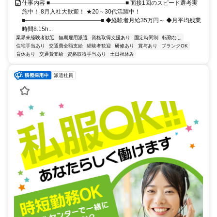
仕事内容 ■―――――――――――――■ 面接1回のスピード選考実
施中！ 8月入社大歓迎！ ★20～30代活躍中！
■―――――――――――――■ ◆経験者月給35万円～ ◆月平均残業
時間8.15h...
業界未経験者歓迎
無期雇用派遣
資格取得支援あり
固定時間制
転勤なし
住宅手当あり
交通費全額支給
経験者歓迎
研修あり
賞与あり
ブランクOK
育休あり
交通費支給
資格取得手当あり
土日祝休み
派遣社員