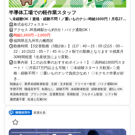
半導体工場での軽作業スタッフ
＼未経験OK！資格・経験不問！／重いものナシ♪時給1600円！月収27万
円以上も可！20代～50代活躍中♪
株式会社Jフォスター
アクセス JR黒崎駅から約5分！バイク通勤OK！
時給1,600円～2,000円
福岡県北九州市八幡西区
勤務時間 【3交替勤務（5勤2休）】 (1)7：40～15：05 (2)15：00～
22：10 (3)22：05～7：45 ※シフト制での勤務となります ※残業月
30時間程度 └生産状況により変動...
仕事内容 【このお仕事のおすすめポイント！】 ◇高時給1600円スタ
ート！ ◇月収27万円以上も可能！ ◇未経験スタート大歓迎♪ ◇資
格・経験不問！ ◇重いものナシで負担少なめ！ ◇モクモク作業が好
き...
制服あり
業界未経験者歓迎
主婦・主夫歓迎
フリーター歓迎
バイク通勤OK
学歴不問
職場見学可
転勤なし
経験不問
未経験者歓迎
経験者歓迎
週払いOK
有資格者歓迎
ブランクOK
交通費支給
長期歓迎
フルタイム歓迎
シフト制
履歴書不要
友達と応募OK
派遣社員