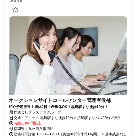
派遣社員
オークションサイトコールセンター管理者候補
紹介予定派遣！週休2日！希望休OK！黒崎駅より徒歩10分！
株式会社プラスアドグループ
交通・アクセス 黒崎駅より徒歩12分／折尾駅よりバス25分／穴生駅
よりバス15分
時給1,300円以上
福岡県北九州市八幡西区
勤務時間詳細 10:00～19:00（実働8時間/休憩1時間） ※基本残業なし