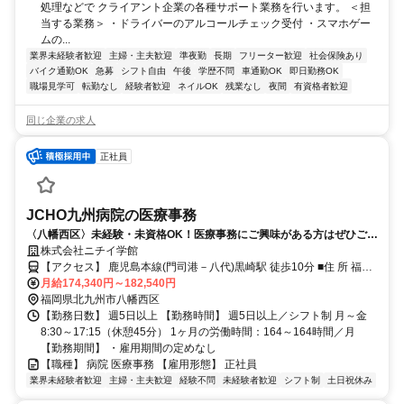
処理などで クライアント企業の各種サポート業務を行います。 ＜担
当する業務＞ ・ドライバーのアルコールチェック受付 ・スマホゲー
ムの...
業界未経験者歓迎
主婦・主夫歓迎
準夜勤
長期
フリーター歓迎
社会保険あり
バイク通勤OK
急募
シフト自由
午後
学歴不問
車通勤OK
即日勤務OK
職場見学可
転勤なし
経験者歓迎
ネイルOK
残業なし
夜間
有資格者歓迎
同じ企業の求人
正社員
JCHO九州病院の医療事務
〈八幡西区〉未経験・未資格OK！医療事務にご興味がある方はぜひご応
募ください！
株式会社ニチイ学館
【アクセス】 鹿児島本線(門司港－八代)黒崎駅 徒歩10分 ■住 所 福岡
県 北九州市八幡西区 岸の浦1丁目8番1号 ■アクセス 鹿児島本線(門司
月給174,340円～182,540円
港－八代)黒崎駅 徒歩10分
福岡県北九州市八幡西区
【勤務日数】 週5日以上 【勤務時間】 週5日以上／シフト制 月～金
8:30～17:15（休憩45分） 1ヶ月の労働時間：164～164時間／月
【勤務期間】 ・雇用期間の定めなし
【職種】 病院 医療事務 【雇用形態】 正社員
業界未経験者歓迎
主婦・主夫歓迎
経験不問
未経験者歓迎
シフト制
土日祝休み