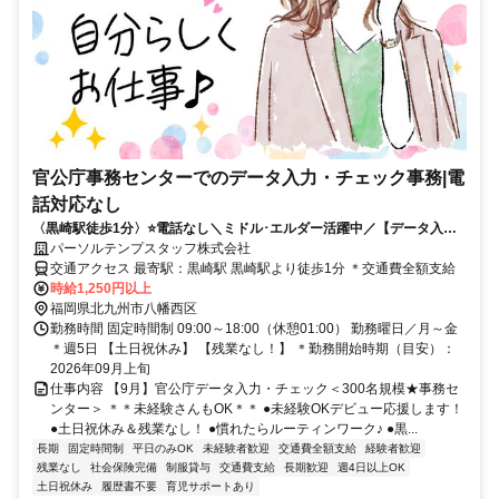
官公庁事務センターでのデータ入力・チェック事務|電
話対応なし
〈黒崎駅徒歩1分〉⭐️電話なし＼ミドル･エルダー活躍中／【データ入力
＆チェック★】
パーソルテンプスタッフ株式会社
交通アクセス 最寄駅：黒崎駅 黒崎駅より徒歩1分 ＊交通費全額支給
時給1,250円以上
福岡県北九州市八幡西区
勤務時間 固定時間制 09:00～18:00（休憩01:00） 勤務曜日／月～金
＊週5日 【土日祝休み】 【残業なし！】 ＊勤務開始時期（目安）：
2026年09月上旬
仕事内容 【9月】官公庁データ入力・チェック＜300名規模★事務セ
ンター＞ ＊＊未経験さんもOK＊＊ ●未経験OKデビュー応援します！
●土日祝休み＆残業なし！ ●慣れたらルーティンワーク♪ ●黒...
長期
固定時間制
平日のみOK
未経験者歓迎
交通費全額支給
経験者歓迎
残業なし
社会保険完備
制服貸与
交通費支給
長期歓迎
週4日以上OK
土日祝休み
履歴書不要
育児サポートあり