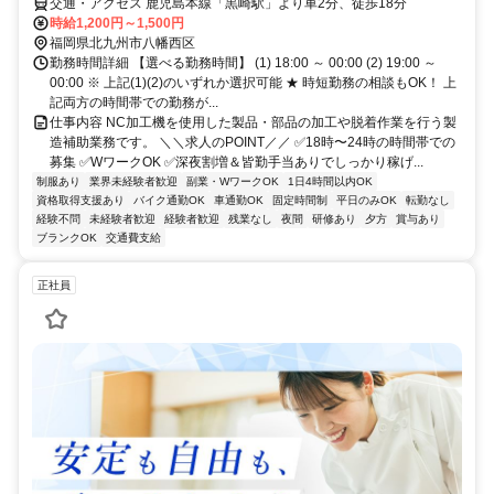
交通・アクセス 鹿児島本線「黒崎駅」より車2分、徒歩18分
時給1,200円～1,500円
福岡県北九州市八幡西区
勤務時間詳細 【選べる勤務時間】 (1) 18:00 ～ 00:00 (2) 19:00 ～
00:00 ※ 上記(1)(2)のいずれか選択可能 ★ 時短勤務の相談もOK！ 上
記両方の時間帯での勤務が...
仕事内容 NC加工機を使用した製品・部品の加工や脱着作業を行う製
造補助業務です。 ＼＼求人のPOINT／／ ✅18時〜24時の時間帯での
募集 ✅WワークOK ✅深夜割増＆皆勤手当ありでしっかり稼げ...
制服あり
業界未経験者歓迎
副業・WワークOK
1日4時間以内OK
資格取得支援あり
バイク通勤OK
車通勤OK
固定時間制
平日のみOK
転勤なし
経験不問
未経験者歓迎
経験者歓迎
残業なし
夜間
研修あり
夕方
賞与あり
ブランクOK
交通費支給
正社員