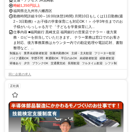
交通・アクセス JR黒崎駅
時給1,350円以上
福岡県北九州市八幡西区
勤務時間詳細 9:00～16:00(休憩1時間) 月間10日もしくは11日勤務(週
2～3日勤務) ＜お子様の学童保育にも対応OK！＞ 小学3年生までのお
子様がいらっしゃる方で 「子どもを学童保育に入...
仕事内容 ■福岡銀行 黒崎支店 福岡銀行の営業店でテラー・後方業
務・ロビーを担当していただきます。 テラー業務は窓口でのお客さ
ま対応、後方事務業務はカウンター内での勘定処理や電話応対、書類
整理など、...
制服あり
業界未経験者歓迎
扶養内勤務OK
主婦・主夫歓迎
フリーター歓迎
バイク通勤OK
学歴不問
車通勤OK
平日のみOK
未経験者歓迎
経験者歓迎
研修あり
夕方
ブランクOK
交通費支給
長期歓迎
フルタイム歓迎
シフト制
同じ企業の求人
正社員