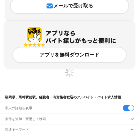
メールで受け取る
アプリを無料ダウンロード
福岡県、黒崎駅前駅、経験者・有資格者歓迎のアルバイト・バイト求人情報
求人の詳細を表示
条件を追加・変更して検索
市区町村を追加・変更
関連キーワード
完全在宅ワーク 全国
シール貼り 在宅
現在地周辺
ガチャガチャ
犬カフェ
福岡県