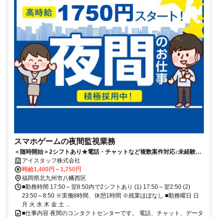
スマホゲームの夜間監視業務
＜随時開始＞2シフトあり★電話・チャットなど複数案件対応♪未経験
OK◎同社で当社スタッフ複数名就業中♪
アイスタッフ株式会社
時給1,400円～1,750円
福岡県北九州市八幡西区
■勤務時間 17:50～翌8:50内で2シフトあり (1) 17:50～翌2:50 (2)
23:50～8:50 ※実働8時間、休憩1時間 ※残業ほぼなし ■勤務曜日 日
月 火 水 木 金 土 ...
■仕事内容 夜間のコンタクトセンターです。 電話、チャット、データ