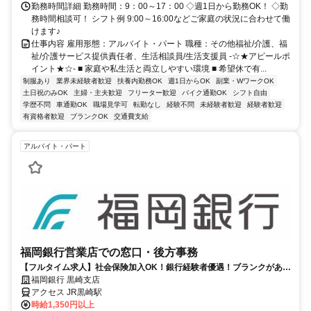
勤務時間詳細 勤務時間：9：00～17：00 ◇週1日から勤務OK！ ◇勤
務時間相談可！ シフト例 9:00～16:00などご家庭の状況に合わせて働
けます♪
仕事内容 雇用形態：アルバイト・パート 職種：その他福祉/介護、福
祉/介護サービス提供責任者、生活相談員/生活支援員 -☆★アピールポ
イント★☆- ■ 家庭や私生活と両立しやすい環境 ■ 希望休で有...
制服あり
業界未経験者歓迎
扶養内勤務OK
週1日からOK
副業・WワークOK
土日祝のみOK
主婦・主夫歓迎
フリーター歓迎
バイク通勤OK
シフト自由
学歴不問
車通勤OK
職場見学可
転勤なし
経験不問
未経験者歓迎
経験者歓迎
有資格者歓迎
ブランクOK
交通費支給
アルバイト・パート
福岡銀行営業店での窓口・後方事務
【フルタイム求人】社会保険加入OK！銀行経験者優遇！ブランクがあっ
ても安心してください♪
福岡銀行 黒崎支店
アクセス JR黒崎駅
時給1,350円以上