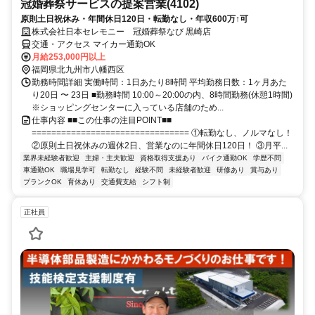
冠婚葬祭サービスの提案営業(4102)
原則土日祝休み・年間休日120日・転勤なし・年収600万↑可
株式会社日本セレモニー 冠婚葬祭なび 黒崎店
交通・アクセス マイカー通勤OK
月給253,000円以上
福岡県北九州市八幡西区
勤務時間詳細 実働時間：1日あたり8時間 平均勤務日数：1ヶ月あた
り20日 〜 23日 ■勤務時間 10:00～20:00の内、8時間勤務(休憩1時間)
※ショッピングセンターに入っている店舗のため...
仕事内容 ■■この仕事の注目POINT■■
================================ ①転勤なし、ノルマなし！
②原則土日祝休みの週休2日、営業なのに年間休日120日！ ③月平...
業界未経験者歓迎
主婦・主夫歓迎
資格取得支援あり
バイク通勤OK
学歴不問
車通勤OK
職場見学可
転勤なし
経験不問
未経験者歓迎
研修あり
賞与あり
ブランクOK
育休あり
交通費支給
シフト制
正社員