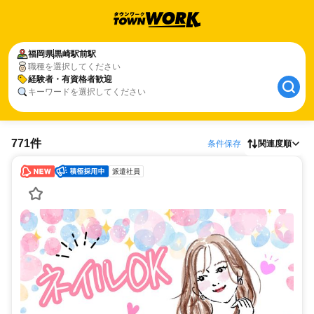
福岡県
黒崎駅前駅
職種を選択してください
経験者・有資格者歓迎
キーワードを選択してください
771件
条件保存
関連度順
派遣社員