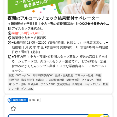
夜間のアルコールチェック結果受付オペレーター
＜随時開始＞平日5日！夕方～夜の短時間◎3h～5hOK◎◆扶養枠内やW
ワーク希望の方必見！高時給でしっかり稼げる◎
アイスタッフ株式会社
時給1,350円～1,400円
福岡県北九州市八幡西区
■勤務時間 18:00～22:00（実働4時間、休憩なし） ※残業ほぼなし ■
勤務曜日 月 火 水 木 金 ■労働時間 実働時間：1日実働4時間 平均勤務
日数：週5日（必須）
■仕事内容 ＼夕方～夜間×短時間スタッフ募集／ 複数の窓口を担当す
る「シェアード型」のコールセンター業務です。 どの部署も一次受
付のみのかんたんシンプル業務！ ＜主な業務内容＞ ・アルコールチ
ェック...
副業・WワークOK
1日4時間以内OK
主婦・主夫歓迎
フリーター歓迎
午後
学歴不問
職場見学可
転勤なし
未経験者歓迎
経験者歓迎
ネイルOK
夜間
月1シフト提出
研修あり
ブランクOK
交通費支給
長期歓迎
バイトデビュー歓迎
シフト制
ピアスOK
派遣社員