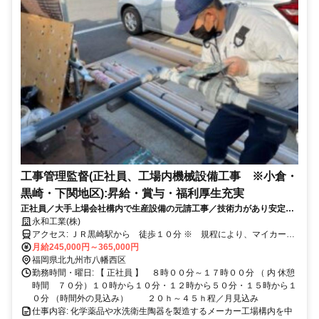
工事管理監督(正社員、工場内機械設備工事 ※小倉・
黒崎・下関地区):昇給・賞与・福利厚生充実
正社員／大手上場会社構内で生産設備の元請工事／技術力があり安定し
た経営基盤
永和工業(株)
アクセス: ＪＲ黒崎駅から 徒歩１０分 ※ 規程により、マイカー通
勤も可能で、無料駐車場があります。
月給245,000円～365,000円
福岡県北九州市八幡西区
勤務時間・曜日: 【 正社員 】 ８時００分～１７時００分 （ 内 休憩
時間 ７０分）１０時から１０分・１２時から５０分・１５時から１
０分 （時間外の見込み） ２０ｈ～４５ｈ程／月見込み
仕事内容: 化学薬品や水洗衛生陶器を製造するメーカー工場構内を中