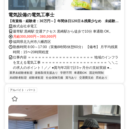
電気設備の電気工事士
【有資格・経験者：30万円～】年間休日120日＆残業少なめ 未経験か
らマルチな技術者へ！
株式会社卓電工
最寄駅 黒崎駅 交通アクセス 黒崎駅から徒歩で10分 車通勤 OK。
月給300,000円～380,000円
福岡県北九州市八幡西区
勤務時間 8:00～17:00（実働8時間/休憩60分） 【備考】 月平均残業
時間：15〜20時間程度
仕事内容 ＝＝＝＝＝＝＝＝＝＝＝＝＝＝＝＝＝＝＝ 地域のインフラ
を支える電気工事 ＝＝＝＝＝＝＝＝＝＝＝＝＝＝＝＝＝＝＝ ＼＼こ
の求人のポイント！／／ ●賞与年2回で計3ヶ月分の支給実績 ●...
業界未経験者歓迎
資格取得支援あり
学歴不問
車通勤OK
固定時間制
未経験者歓迎
経験者歓迎
社会保険完備
賞与あり
交通費支給
昇給あり
アルバイト・パート