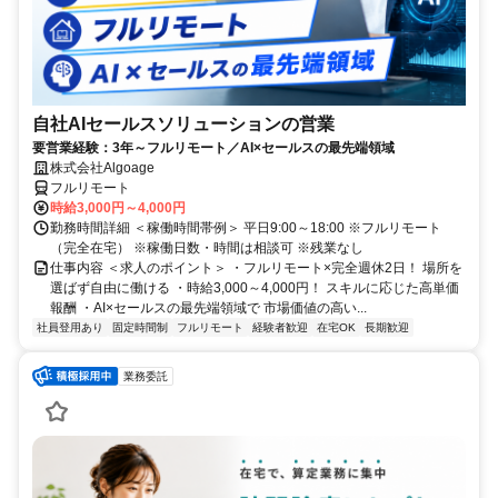
自社AIセールスソリューションの営業
要営業経験：3年～フルリモート／AI×セールスの最先端領域
株式会社Algoage
フルリモート
時給3,000円～4,000円
勤務時間詳細 ＜稼働時間帯例＞ 平日9:00～18:00 ※フルリモート
（完全在宅） ※稼働日数・時間は相談可 ※残業なし
仕事内容 ＜求人のポイント＞ ・フルリモート×完全週休2日！ 場所を
選ばず自由に働ける ・時給3,000～4,000円！ スキルに応じた高単価
報酬 ・AI×セールスの最先端領域で 市場価値の高い...
社員登用あり
固定時間制
フルリモート
経験者歓迎
在宅OK
長期歓迎
業務委託