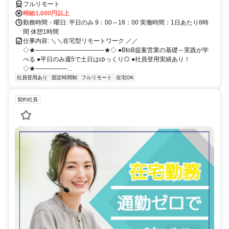
フルリモート
時給1,600円以上
勤務時間・曜日: 平日のみ 9：00～18：00 実働時間：1日あたり8時
間 休憩1時間
仕事内容: ＼＼在宅型リモートワーク ／／
◇★───────────────★◇ ●BtoB提案営業の基礎～実践が学
べる ●平日のみ週5で土日はゆっくり◎ ●社員登用実績あり！
◇★───────...
社員登用あり
固定時間制
フルリモート
在宅OK
契約社員