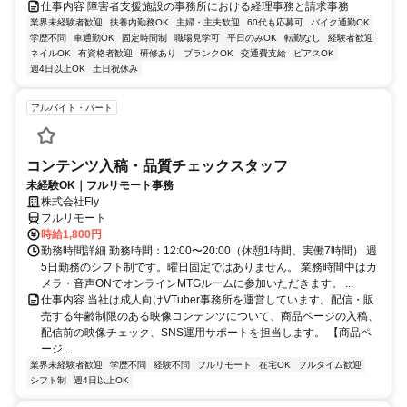
仕事内容 障害者支援施設の事務所における経理事務と請求事務
業界未経験者歓迎
扶養内勤務OK
主婦・主夫歓迎
60代も応募可
バイク通勤OK
学歴不問
車通勤OK
固定時間制
職場見学可
平日のみOK
転勤なし
経験者歓迎
ネイルOK
有資格者歓迎
研修あり
ブランクOK
交通費支給
ピアスOK
週4日以上OK
土日祝休み
アルバイト・パート
コンテンツ入稿・品質チェックスタッフ
未経験OK｜フルリモート事務
株式会社Fly
フルリモート
時給1,800円
勤務時間詳細 勤務時間：12:00〜20:00（休憩1時間、実働7時間） 週
5日勤務のシフト制です。曜日固定ではありません。 業務時間中はカ
メラ・音声ONでオンラインMTGルームに参加いただきます。 ...
仕事内容 当社は成人向けVTuber事務所を運営しています。配信・販
売する年齢制限のある映像コンテンツについて、商品ページの入稿、
配信前の映像チェック、SNS運用サポートを担当します。 【商品ペ
ージ...
業界未経験者歓迎
学歴不問
経験不問
フルリモート
在宅OK
フルタイム歓迎
シフト制
週4日以上OK