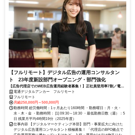
【フルリモート】デジタル広告の運用コンサルタン
ト 23年度新設部門オープニング・部門強化
【広告代理店でのWEB広告運用経験者募集！】正社員登用率7割／電通
G／全国×完全在宅／年休126日・土日祝休み／残業月平均4時間19分
電通デジタルアンカー フルリモート
フルリモート
月給250,000円～500,000円
勤務時間 総労働時間：1ヶ月あたり160時間 ・勤務曜日：月・火・
水・木・金 ・勤務時間： [1] 09:30～18:30 ・最低勤務日数（週）：5
日 残業月平均4時間19分（2025年度）
仕事内容 【デジタルマーケティング本部】部門・事業拡大に向けた
デジタル広告運用コンサルタント積極募集！ 「代理店のBPO拠点で