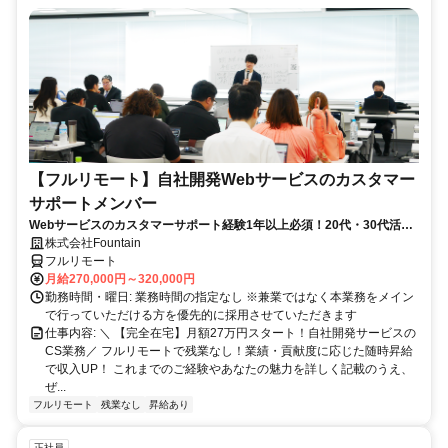
【フルリモート】自社開発Webサービスのカスタマー
サポートメンバー
Webサービスのカスタマーサポート経験1年以上必須！20代・30代活躍
中！
株式会社Fountain
フルリモート
月給270,000円～320,000円
勤務時間・曜日: 業務時間の指定なし ※兼業ではなく本業務をメイン
で行っていただける方を優先的に採用させていただきます
仕事内容: ＼ 【完全在宅】月額27万円スタート！自社開発サービスの
CS業務／ フルリモートで残業なし！業績・貢献度に応じた随時昇給
で収入UP！ これまでのご経験やあなたの魅力を詳しく記載のうえ、
ぜ...
フルリモート
残業なし
昇給あり
正社員