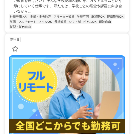
い教育を届けたい」 そんな学校現場の想いを、カリキュラムという
形にしていく仕事です。 私たちは、学校ごとの理念や課題に向き合
いながら...
社員登用あり
主婦・主夫歓迎
フリーター歓迎
学歴不問
車通勤OK
即日勤務OK
英語
フルリモート
ネイルOK
長期歓迎
シフト制
ピアスOK
服装自由
髪型・髪色自由
正社員