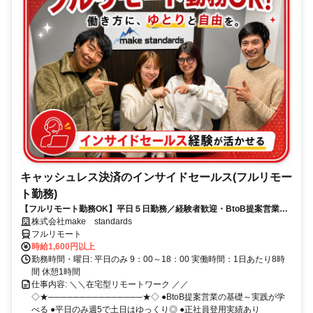
キャッシュレス決済のインサイドセールス(フルリモー
ト勤務)
【フルリモート勤務OK】平日５日勤務／経験者歓迎・BtoB提案営業で
スキルアップ
株式会社make standards
フルリモート
時給1,600円以上
勤務時間・曜日: 平日のみ 9：00～18：00 実働時間：1日あたり8時
間 休憩1時間
仕事内容: ＼＼在宅型リモートワーク ／／
◇★───────────────★◇ ●BtoB提案営業の基礎～実践が学
べる ●平日のみ週5で土日はゆっくり◎ ●正社員登用実績あり