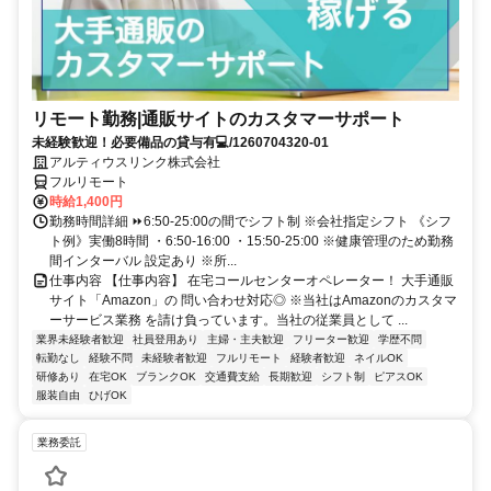
リモート勤務|通販サイトのカスタマーサポート
未経験歓迎！必要備品の貸与有💻/1260704320-01
アルティウスリンク株式会社
フルリモート
時給1,400円
勤務時間詳細 ⏩6:50-25:00の間でシフト制 ※会社指定シフト 《シフ
ト例》実働8時間 ・6:50-16:00 ・15:50-25:00 ※健康管理のため勤務
間インターバル 設定あり ※所...
仕事内容 【仕事内容】 在宅コールセンターオペレーター！ 大手通販
サイト「Amazon」の 問い合わせ対応◎ ※当社はAmazonのカスタマ
ーサービス業務 を請け負っています。当社の従業員として ...
業界未経験者歓迎
社員登用あり
主婦・主夫歓迎
フリーター歓迎
学歴不問
転勤なし
経験不問
未経験者歓迎
フルリモート
経験者歓迎
ネイルOK
研修あり
在宅OK
ブランクOK
交通費支給
長期歓迎
シフト制
ピアスOK
服装自由
ひげOK
業務委託