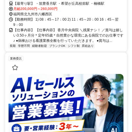
【最寄り駅】 ・筑豊香月駅 ・希望が丘高校前駅 ・楠橋駅
月給200,000円～260,000円
福岡県北九州市八幡西区
【勤務時間】 1) 08：45～17：00 2) 11：45～20：00 16：45～翌
9：00
【仕事内容】 【仕事内容】 香月中央病院 ＼残業ナシ！ ／賞与は嬉し
い3.50ヶ月分＊定年65歳＊自然豊かな環境にある病院でのお仕事です
♪ ●病棟おける看護業務全般を行っていただきます。 ●賞与は...
長期
学歴不問
経験者歓迎
ブランクOK
シフト制
昇給あり
業務委託