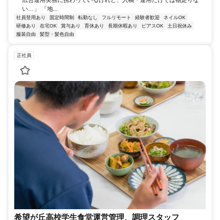
広告運用実務に携わっているけれど、入稿・運用だけでは物足りな
い…」 「地...
社員登用あり
固定時間制
転勤なし
フルリモート
経験者歓迎
ネイルOK
研修あり
在宅OK
賞与あり
育休あり
長期休暇あり
ピアスOK
土日祝休み
服装自由
髪型・髪色自由
正社員
希望が丘高校学生食堂運営管理、調理スタッフ