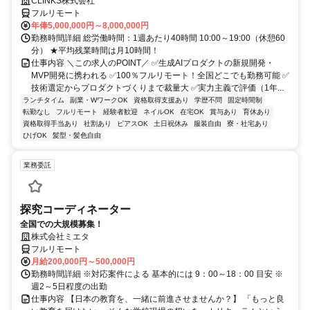
CLINKS株式会社
フルリモート
年俸5,000,000円～8,000,000円
勤務時間詳細 総労働時間：1週あたり40時間 10:00～19:00（休憩60
分） ★平均残業時間は月10時間！
仕事内容 ＼この求人のPOINT／ ✅生成AIプロダクトの新規開発・
MVP開発に携われる ✅100％フルリモート！全国どこでも勤務可能 ✅
技術選定からプロダクトづくりまで裁量大 ✅実力主義で評価（1年...
ランチタイム
副業・WワークOK
資格取得支援あり
学歴不問
固定時間制
転勤なし
フルリモート
経験者歓迎
ネイルOK
在宅OK
賞与あり
育休あり
資格取得手当あり
社割あり
ピアスOK
土日祝休み
服装自由
寮・社宅あり
ひげOK
髪型・髪色自由
業務委託
探究コーディネーター
全国での大規模募集！
株式会社ミエタ
フルリモート
月給200,000円～500,000円
勤務時間詳細 ※対応案件による 基本的には 9：00～18：00 目安 ※
週2～5日程度の出勤
仕事内容 【日本の教育を、一緒に前進させませんか？】 「もっと良