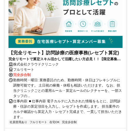
【完全リモート】訪問診療の医療事務(レセプト算定)
完全リモートで算定スキル活かして活躍したい方必見！！【限定募集】
完全リモート｜在宅医療レセプト算定（成果報酬型／業務委託）
株式会社クラウドクリニック
フルリモート
完全歩合制
勤務時間・曜日: 業務委託のため、勤務時間・休日はフレキシブルに
調整可能です。 土日祝の稼働・休暇も相談いただけます。 なお、担
当クリニックごとの運用ルール・算定ルールのレクチャーを、一部ス
タッフの...
仕事内容: ■ 仕事内容 電子カルテに入力された情報をもとに、訪問診
療・往診の算定項目を入力し、レセプトを作成します。 担当案件の
カルテ確認から算定入力・レセプト完成まで、一貫して担当いただき
ます...
社員登用あり
フルリモート
在宅OK
完全歩合制