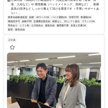
泄、入浴など）や 環境整備（ベッドメイキング、清掃など）、 医療
器具の洗浄など しっかり教えて頂ける環境です ＜手厚いサポートあ
り♪＞...
業界未経験者歓迎
副業・WワークOK
バイク通勤OK
学歴不問
車通勤OK
職場見学可
経験不問
交通費全額支給
残業なし
月1シフト提出
ブランクOK
育休あり
シフト制
土日祝休み
服装自由
履歴書不要
友達と応募OK
髪型・髪色自由
正社員