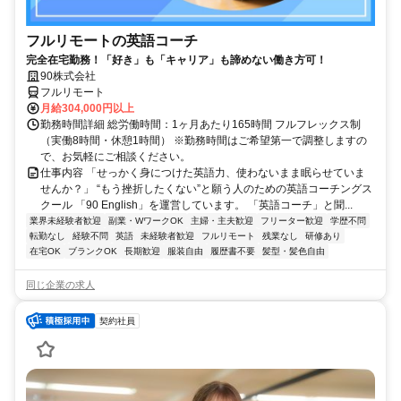
フルリモートの英語コーチ
完全在宅勤務！「好き」も「キャリア」も諦めない働き方可！
90株式会社
フルリモート
月給304,000円以上
勤務時間詳細 総労働時間：1ヶ月あたり165時間 フルフレックス制
（実働8時間・休憩1時間） ※勤務時間はご希望第一で調整しますの
で、お気軽にご相談ください。
仕事内容 「せっかく身につけた英語力、使わないまま眠らせていま
せんか？」 “もう挫折したくない”と願う人のための英語コーチングス
クール 「90 English」を運営しています。 「英語コーチ」と聞...
業界未経験者歓迎
副業・WワークOK
主婦・主夫歓迎
フリーター歓迎
学歴不問
転勤なし
経験不問
英語
未経験者歓迎
フルリモート
残業なし
研修あり
在宅OK
ブランクOK
長期歓迎
服装自由
履歴書不要
髪型・髪色自由
同じ企業の求人
契約社員