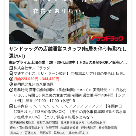
サンドラッグの店舗運営スタッフ(転居を伴う転勤なし
選択可)
東証プライム上場企業！20・30代活躍中！月3日の希望休OK／販売ノル
マなし／年収例32歳SV816万円／販促企画～商品管理など店舗運営がメ
株式会社サンドラッグ
インの仕事
交通アクセス 【 U・Iターン歓迎】 ◎狭域エリア社員の場合は 転居を
伴う転勤はありません。 ◎マイカー通勤OK
月給224,030円～344,430円
福岡県北九州市八幡西区
勤務時間 変形労働時間制 ＜勤務時間について＞ 実働時間： １月あた
り 163.3時間 1ヶ月単位の変形労働時間制 週実働 平均40時間 【シフ
ト例】 早番／07:00～17:00（休憩1.5...
仕事内容 ＼ ＼ ＼ ＼＼ ＼ ＼ ＼ ＼ ／／／／ ／／／／／ 【年間休日
120日以上／月3日の希望休OK】 【男性の育休取得率85.6%の高水準
／復職率100%】 【エリア限定＆転居をともなう...
業界未経験者歓迎
変形労働時間制
資格取得支援あり
社会保険あり
産休・育休取得実績あり
学歴不問
未経験者歓迎
経験者歓迎
社会保険完備
賞与あり
育休あり
長期歓迎
昇給あり
賞与年2回あり