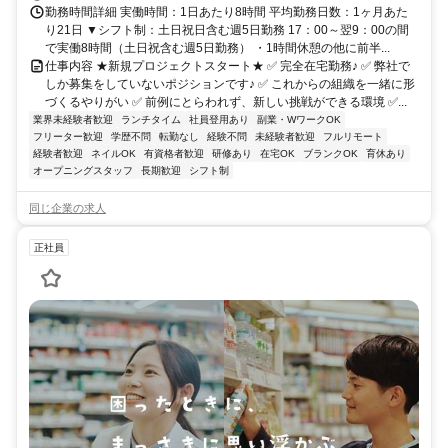
勤務時間詳細 実働時間：1日あたり8時間 平均勤務日数：1ヶ月あた
り21日 ▼シフト制：土日祝日含む週5日勤務 17：00～翌9：00の間
で実働8時間（土日祝含む週5日勤務） ・1時間休憩の他に前半...
仕事内容 ★新規プロジェクトスタート★ ✅ 完全在宅勤務♪ ✅ 弊社で
しか募集をしていないポジションです♪ ✅ これからの組織を一緒に形
づくるやりがい ✅ 前例にとらわれず、新しい挑戦ができる環境 ✅...
業界未経験者歓迎
ランチタイム
社員登用あり
副業・WワークOK
フリーター歓迎
学歴不問
転勤なし
経験不問
未経験者歓迎
フルリモート
経験者歓迎
ネイルOK
有資格者歓迎
研修あり
在宅OK
ブランクOK
育休あり
オープニングスタッフ
長期歓迎
シフト制
同じ企業の求人
正社員