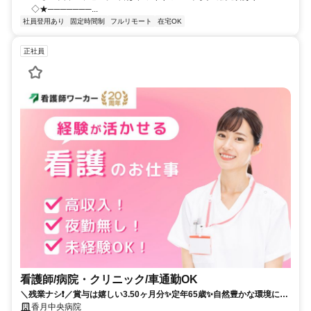
◇★───────...
社員登用あり
固定時間制
フルリモート
在宅OK
正社員
看護師/病院・クリニック/車通勤OK
＼残業ナシ❗️／賞与は嬉しい3.50ヶ月分✨定年65歳✨自然豊かな環境にあ
る病院でのお仕事です✨
香月中央病院