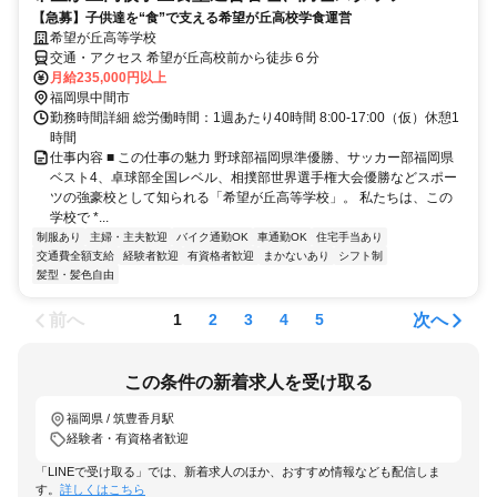
【急募】子供達を“食”で支える希望が丘高校学食運営
希望が丘高等学校
交通・アクセス 希望が丘高校前から徒歩６分
月給235,000円以上
福岡県中間市
勤務時間詳細 総労働時間：1週あたり40時間 8:00-17:00（仮）休憩1
時間
仕事内容 ■ この仕事の魅力 野球部福岡県準優勝、サッカー部福岡県
ベスト4、卓球部全国レベル、相撲部世界選手権大会優勝などスポー
ツの強豪校として知られる「希望が丘高等学校」。 私たちは、この
学校で *...
制服あり
主婦・主夫歓迎
バイク通勤OK
車通勤OK
住宅手当あり
交通費全額支給
経験者歓迎
有資格者歓迎
まかないあり
シフト制
髪型・髪色自由
前へ
次へ
1
2
3
4
5
この条件の新着求人を受け取る
福岡県 / 筑豊香月駅
経験者・有資格者歓迎
「LINEで受け取る」では、新着求人のほか、おすすめ情報なども配信しま
す。
詳しくはこちら