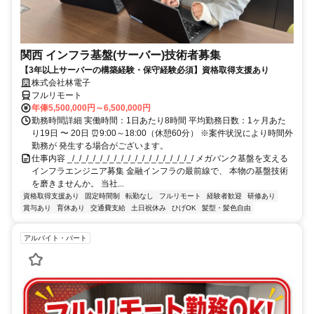
関西 インフラ基盤(サーバー)技術者募集
【3年以上サーバーの構築経験・保守経験必須】資格取得支援あり
株式会社林電子
フルリモート
年俸5,500,000円～6,500,000円
勤務時間詳細 実働時間：1日あたり8時間 平均勤務日数：1ヶ月あた
り19日 〜 20日 ⏰9:00～18:00（休憩60分） ※案件状況により時間外
勤務が 発生する場合がございます。
仕事内容 _/_/_/_/_/_/_/_/_/_/_/_/_/_/_/_/_/_/ メガバンク基盤を支える
インフラエンジニア募集 金融インフラの最前線で、 本物の基盤技術
を磨きませんか。 当社...
資格取得支援あり
固定時間制
転勤なし
フルリモート
経験者歓迎
研修あり
賞与あり
育休あり
交通費支給
土日祝休み
ひげOK
髪型・髪色自由
アルバイト・パート