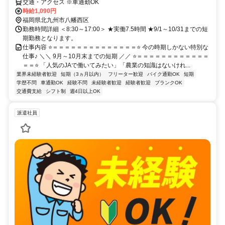
交通・アクセス ※車通勤OK
時給1,090円
福岡県北九州市八幡西区
勤務時間詳細 ＜8:30～17:00＞ ★実働7.5時間 ★9/1～10/31までの短
期勤務となります。
仕事内容 ⭐＝＝＝＝＝＝＝＝＝＝＝＝＝＝⭐ 今の時期しかない特別な
仕事♪ ＼＼ 9月～10月末までの短期 ／／ ⭐＝＝＝＝＝＝＝＝＝＝＝＝
＝＝⭐ 「人気のJAで働いてみたい」「農業の知識はないけれ...
業界未経験者歓迎
短期（3ヵ月以内）
フリーター歓迎
バイク通勤OK
短期
学歴不問
車通勤OK
経験不問
未経験者歓迎
経験者歓迎
ブランクOK
交通費支給
シフト制
週4日以上OK
派遣社員