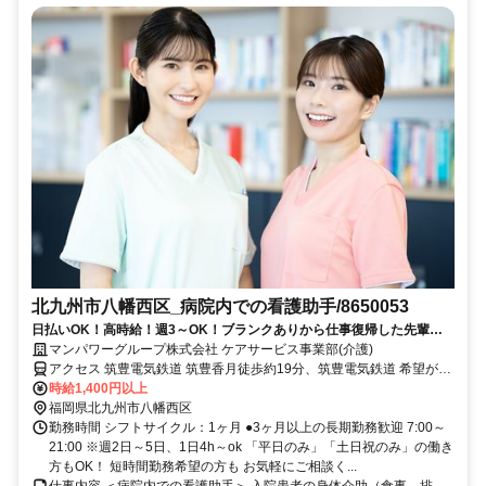
北九州市八幡西区_病院内での看護助手/8650053
日払いOK！高時給！週3～OK！ブランクありから仕事復帰した先輩や
ミドル世代も多数活躍中♪
マンパワーグループ株式会社 ケアサービス事業部(介護)
アクセス 筑豊電気鉄道 筑豊香月徒歩約19分、筑豊電気鉄道 希望が丘
高校前徒歩約27分、筑豊電気鉄道 筑豊中間徒歩約27分 車・バイク通
時給1,400円以上
勤OK（派遣先による）
福岡県北九州市八幡西区
勤務時間 シフトサイクル：1ヶ月 ●3ヶ月以上の長期勤務歓迎 7:00～
21:00 ※週2日～5日、1日4h～ok 「平日のみ」「土日祝のみ」の働き
方もOK！ 短時間勤務希望の方も お気軽にご相談く...
仕事内容 ＜病院内での看護助手＞ 入院患者の身体介助（食事、排