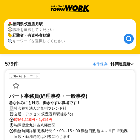
福岡県
筑豊香月駅
職種を選択してください
経験者・有資格者歓迎
キーワードを選択してください
579件
条件保存
関連度順
アルバイト・パート
パート事務員(経理事務・一般事務)
急な休みにも対応。働きやすい職場です！
社会福祉法人北九州フレンド社
交通・アクセス 筑豊香月駅徒歩5分
時給1,110円～1,414円
福岡県北九州市八幡西区
勤務時間詳細 勤務時間 9：00～15：00 勤務日数 週４～５日 ※勤務
日数・勤務時間は相談に応じます