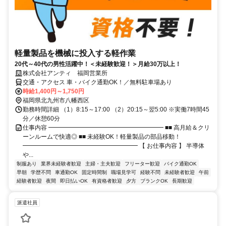
軽量製品を機械に投入する軽作業
20代～40代の男性活躍中！＜未経験歓迎！＞月給30万以上！
株式会社アンティ 福岡営業所
交通・アクセス 車・バイク通勤OK！／無料駐車場あり
時給1,400円～1,750円
福岡県北九州市八幡西区
勤務時間詳細 （1）8:15～17:00 （2）20:15～翌5:00 ※実働7時間45
分／休憩60分
仕事内容 ━━━━━━━━━━━━━━━━━━━ ■■ 高月給＆クリ
ーンルームで快適◎ ■■ 未経験OK！軽量製品の部品移動！
━━━━━━━━━━━━━━━━━━━ 【 お仕事内容 】 半導体
や...
制服あり
業界未経験者歓迎
主婦・主夫歓迎
フリーター歓迎
バイク通勤OK
早朝
学歴不問
車通勤OK
固定時間制
職場見学可
経験不問
未経験者歓迎
午前
経験者歓迎
夜間
即日払いOK
有資格者歓迎
夕方
ブランクOK
長期歓迎
派遣社員