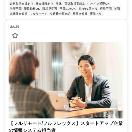
資格取得支援あり
社会保険あり
産休・育休取得実績あり
バイク通勤OK
学歴不問
即日勤務OK
職場見学可
平日のみOK
賞与年1回あり
経験不問
英語
未経験者歓迎
フルリモート
交通費全額支給
経験者歓迎
研修あり
正社員
【フルリモート/フルフレックス】スタートアップ企業
の情報システム担当者