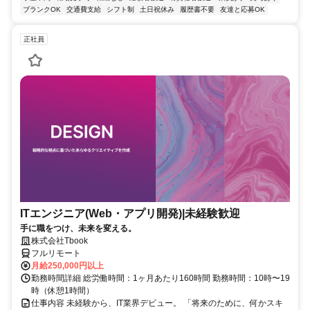
ブランクOK
交通費支給
シフト制
土日祝休み
履歴書不要
友達と応募OK
正社員
ITエンジニア(Web・アプリ開発)|未経験歓迎
手に職をつけ、未来を変える。
株式会社Tbook
フルリモート
月給250,000円以上
勤務時間詳細 総労働時間：1ヶ月あたり160時間 勤務時間：10時〜19
時（休憩1時間）
仕事内容 未経験から、IT業界デビュー。 「将来のために、何かスキ