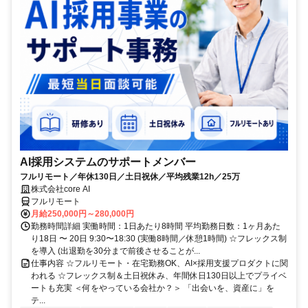
AI採用システムのサポートメンバー
フルリモート／年休130日／土日祝休／平均残業12h／25万
株式会社core AI
フルリモート
月給250,000円～280,000円
勤務時間詳細 実働時間：1日あたり8時間 平均勤務日数：1ヶ月あた
り18日 〜 20日 9:30〜18:30 (実働8時間／休憩1時間) ☆フレックス制
を導入 (出退勤を30分まで前後させることが...
仕事内容 ☆フルリモート・在宅勤務OK、AI×採用支援プロダクトに関
われる ☆フレックス制＆土日祝休み、年間休日130日以上でプライベ
ートも充実 ＜何をやっている会社か？＞ 「出会いを、資産に」を
テ...