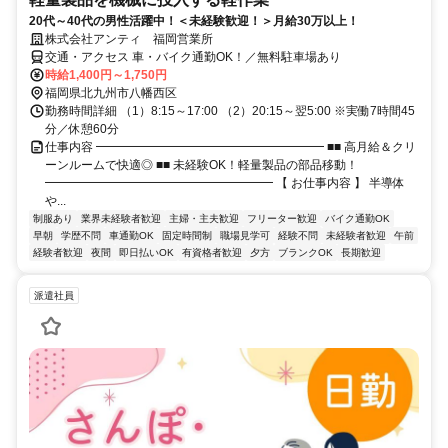
20代～40代の男性活躍中！＜未経験歓迎！＞月給30万以上！
株式会社アンティ 福岡営業所
交通・アクセス 車・バイク通勤OK！／無料駐車場あり
時給1,400円～1,750円
福岡県北九州市八幡西区
勤務時間詳細 （1）8:15～17:00 （2）20:15～翌5:00 ※実働7時間45
分／休憩60分
仕事内容 ━━━━━━━━━━━━━━━━━━━ ■■ 高月給＆クリ
ーンルームで快適◎ ■■ 未経験OK！軽量製品の部品移動！
━━━━━━━━━━━━━━━━━━━ 【 お仕事内容 】 半導体
や...
制服あり
業界未経験者歓迎
主婦・主夫歓迎
フリーター歓迎
バイク通勤OK
早朝
学歴不問
車通勤OK
固定時間制
職場見学可
経験不問
未経験者歓迎
午前
経験者歓迎
夜間
即日払いOK
有資格者歓迎
夕方
ブランクOK
長期歓迎
派遣社員