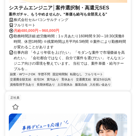
システムエンジニア│案件選択制・高還元SES
案件ガチャ、もうやめませんか。“単価も給与も全部見える”
株式会社セルバコンサルティング
フルリモート
月給480,000円～960,000円
勤務時間詳細 総労働時間：1ヶ月あたり160時間 9:30～18:30(実働8
時間、休憩1時間) ※残業時間は月平均6.5時間 ※案件により勤務時間
が変わることがあります
仕事内容 「今より年収を上げたい」 「モダンな案件で市場価値を高
めたい」 「会社都合ではなく、自分で案件を選びたい」 そんなエン
ジニア向けの環境を整えています。 当社では、案件単価・給与テー
ブルを...
副業・WワークOK
学歴不問
固定時間制
転勤なし
フルリモート
交通費全額支給
在宅OK
賞与あり
育休あり
交通費支給
駅近5分以内
資格取得手当あり
長期休暇あり
土日祝休み
服装自由
入社祝い金あり
正社員