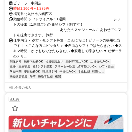
ーWi-Fi有＞｜平日16時～働ける方大募集♪
ピザーラ 中間店
時給1,100円～1,375円
福岡県北九州市八幡西区
勤務時間 シフトサイクル：1週間 ………………………………… シフ
トの提出は1週間ごとの 希望シフト制です！
………………………………… あなたのスケジュールに あわせてシフ
トを提出できます。 旅行...
仕事内容 ＜夕方・夜シフト募集＞こんにちは！ピザーラの採用担当
です！ ＜こんな方にピッタリ＞ ◆自由なシフトではたらきたい ◆ス
キマ時間・かけもちではたらきたい ◆安定して稼ぎたい ▼ ピザーラ
のデリ...
制服あり
扶養内勤務OK
社員登用あり
1日4時間以内OK
土日祝のみOK
主婦・主夫歓迎
週1シフト提出
フリーター歓迎
給料前払いOK
シフト自由
学歴不問
即日勤務OK
職場見学可
平日のみOK
学生歓迎
転勤なし
未経験者歓迎
午前
経験者歓迎
夜間
同じ企業の求人
正社員