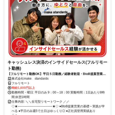
キャッシュレス決済のインサイドセールス(フルリモー
ト勤務)
【フルリモート勤務OK】平日５日勤務／経験者歓迎・BtoB提案営業で
スキルアップ
株式会社make standards
フルリモート
時給1,600円以上
勤務時間・曜日: 平日のみ 9：00～18：00 実働時間：1日あたり8時
間 休憩1時間
仕事内容: ＼＼在宅型リモートワーク ／／
◇★───────────────★◇ ●BtoB提案営業の基礎～実践が学
べる ●平日のみ週5で土日はゆっくり◎ ●正社員登用実績あり