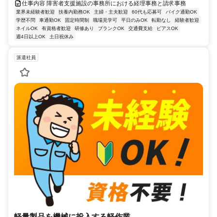
仕事内容 障害者支援施設の事務所における経理事務と請求事務
業界未経験者歓迎
扶養内勤務OK
主婦・主夫歓迎
60代も応募可
バイク通勤OK
学歴不問
車通勤OK
固定時間制
職場見学可
平日のみOK
転勤なし
経験者歓迎
ネイルOK
有資格者歓迎
研修あり
ブランクOK
交通費支給
ピアスOK
週4日以上OK
土日祝休み
派遣社員
軽量製品を機械に投入する軽作業