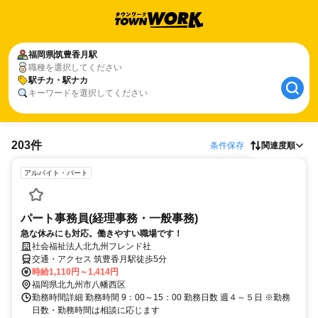
福岡県
筑豊香月駅
職種を選択してください
駅チカ・駅ナカ
キーワードを選択してください
203件
条件保存
関連度順
アルバイト・パート
パート事務員(経理事務・一般事務)
急な休みにも対応。働きやすい職場です！
社会福祉法人北九州フレンド社
交通・アクセス 筑豊香月駅徒歩5分
時給1,110円～1,414円
福岡県北九州市八幡西区
勤務時間詳細 勤務時間 9：00～15：00 勤務日数 週４～５日 ※勤務
日数・勤務時間は相談に応じます