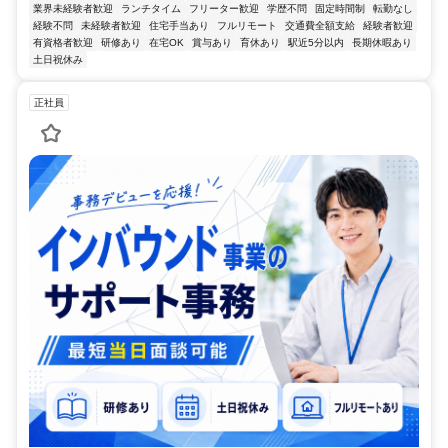
業界未経験者歓迎
ランチタイム
フリーター歓迎
学歴不問
固定時間制
転勤なし
経験不問
未経験者歓迎
住宅手当あり
フルリモート
交通費全額支給
経験者歓迎
有資格者歓迎
研修あり
在宅OK
賞与あり
育休あり
駅近5分以内
長期休暇あり
土日祝休み
正社員