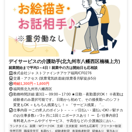
デイサービスの介護助手(北九州市八幡西区楠橋上方)
就業開始まで平均3～4日！就業中の方は開始日も応相談
株式会社ジャ ストファインチアケア福岡/CF0276
交通・アクセス (筑豊電気鉄道線)筑豊香月駅徒歩5分
時給1,300円～1,600円
福岡県北九州市八幡西区
勤務時間詳細 週3日～ 09:00～17:00 ★日勤・夜勤選択OK！ ※夜勤は
経験者のみ選択可能です。 日勤から初めて、その後夜勤へのシフト
変更もOK ＜もちろん残業なし！＞ 「サービス残業」「...
仕事内容 ーこの求人のポイント－－－ ✅日払い・週払いOK! ✅駅チカ
のお仕事多数♪ ✅3ヶ月に1回ミニボーナスあり！ ー 【✅仕事内容】
有料老人ホームやデイサービス、サ高住などの 介護施設におい...
ランチタイム
副業・WワークOK
主婦・主夫歓迎
60代も応募可
フリーター歓迎
学歴不問
職場見学可
転勤なし
経験者歓迎
有資格者歓迎
研修あり
賞与あり