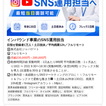
インバウンド事業のSNS運用担当
目指せ登録者1万人！土日祝休／平均残業12h／フルリモート
株式会社ジャパゲート
フルリモート
月給230,000円～280,000円
勤務時間詳細 実働時間：1日あたり8時間 平均勤務日数：1ヶ月あた
り18日 〜 20日 9:30〜18:30 (実働8時間／休憩1時間) ☆フレックス制
を導入 (出退勤を30分まで前後させることが...
仕事内容 ✨未経験からSNSマーケティングのプロに！ ✨フルリモー
ト＆フレックスで柔軟な働き方🏢 ✨土日休み(年休130日)、残業月
10h程度 ✅Instagramアカウント ↓ https:/...
業界未経験者歓迎
フリーター歓迎
学歴不問
固定時間制
転勤なし
経験不問
未経験者歓迎
フルリモート
ネイルOK
残業なし
在宅OK
賞与あり
ブランクOK
育休あり
長期歓迎
駅近5分以内
長期休暇あり
ピアスOK
土日祝休み