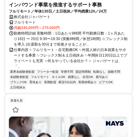
インバウンド事業を推進するサポート事務
フルリモート／年休130日／土日祝休／平均残業12h／24万
株式会社ジャパゲート
フルリモート
月給240,000円～270,000円
勤務時間詳細 実働時間：1日あたり8時間 平均勤務日数：1ヶ月あた
り18日 〜 20日 9:30〜18:30 (実働8時間／休憩1時間) ☆フレックス制
を導入 (出退勤を30分まで前後させることが...
仕事内容 ✨フルリモート・在宅勤務OK ✨外国人材の日本就業をサポ
ートする事業 ✨フレックス制＆土日祝休み ✨年間休日130日以上でプ
ライベートも充実 ＜何をやっている会社か？＞ ジャパゲートは、
「...
業界未経験者歓迎
フリーター歓迎
学歴不問
固定時間制
転勤なし
経験不問
未経験者歓迎
フルリモート
ネイルOK
残業なし
在宅OK
賞与あり
ブランクOK
育休あり
長期歓迎
駅近5分以内
長期休暇あり
ピアスOK
土日祝休み
派遣社員