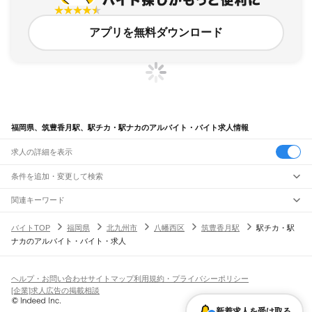
アプリを無料ダウンロード
福岡県、筑豊香月駅、駅チカ・駅ナカのアルバイト・バイト求人情報
求人の詳細を表示
条件を追加・変更して検索
市区町村を追加・変更
関連キーワード
完全在宅ワーク 全国
シール貼り 在宅
現在地周辺
ガチャガチャ
犬カフェ
福岡県
駅を追加・変更
バイトTOP
福岡県
北九州市
八幡西区
筑豊香月駅
駅チカ・駅
福岡県
すべて
ナカのアルバイト・バイト・求人
北九州市
すべて
職種を追加・変更
JR山陽本線(岩国～門司)
門司区
若松区
戸畑区
小倉北区
小倉南区
八幡東区
八幡西区
門司駅
飲食・フードサービス
福岡市
すべて
特徴を追加・変更
飲食・フードサービス
すべて
ヘルプ・お問い合わせ
サイトマップ
利用規約・プライバシーポリシー
JR博多南線
東区
博多区
中央区
南区
西区
城南区
早良区
ホールスタッフ
キッチンスタッフ
皿洗い・洗い場
精肉・鮮魚加工
給食調理
人気
[企業]求人広告の掲載相談
博多駅
博多南駅
雇用形態を追加・変更
パン屋（ベーカリー）
フードカウンター販売員
バー（BAR）・バーテンダー
大牟田市
久留米市
直方市
飯塚市
田川市
柳川市
八女市
筑後市
大川市
行橋市
日払いOK
高校生歓迎
学生歓迎
深夜の仕事
髪型・髪色自由
ひげOK
ネイルOK
飲食店補助（開店・閉店準備）
飲食店（店長・マネージャー）
新着求人を受け取る
JR鹿児島本線(下関・門司港～博多)
豊前市
中間市
小郡市
筑紫野市
春日市
大野城市
宗像市
太宰府市
古賀市
福津市