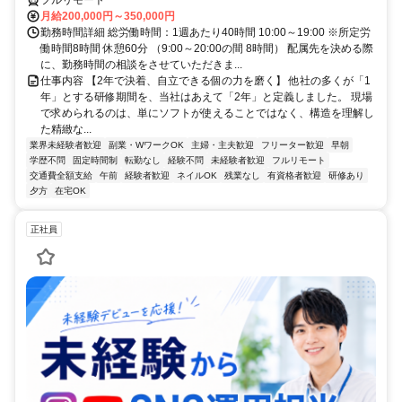
月給200,000円～350,000円
勤務時間詳細 総労働時間：1週あたり40時間 10:00～19:00 ※所定労
働時間8時間 休憩60分 （9:00～20:00の間 8時間） 配属先を決める際
に、勤務時間の相談をさせていただきま...
仕事内容 【2年で決着、自立できる個の力を磨く】 他社の多くが「1
年」とする研修期間を、当社はあえて「2年」と定義しました。 現場
で求められるのは、単にソフトが使えることではなく、構造を理解し
た精緻な...
業界未経験者歓迎
副業・WワークOK
主婦・主夫歓迎
フリーター歓迎
早朝
学歴不問
固定時間制
転勤なし
経験不問
未経験者歓迎
フルリモート
交通費全額支給
午前
経験者歓迎
ネイルOK
残業なし
有資格者歓迎
研修あり
夕方
在宅OK
正社員