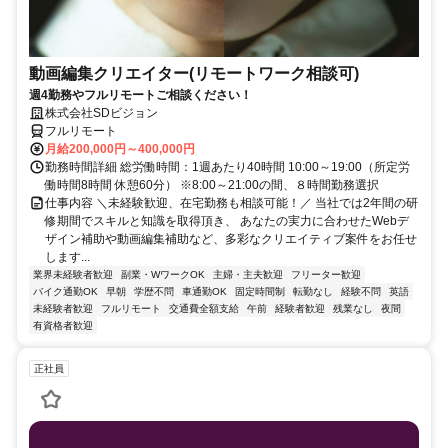
動画編集クリエイター(リモートワーク相談可)
週4勤務やフルリモートご相談ください！
株式会社SDビジョン
フルリモート
月給200,000円～400,000円
勤務時間詳細 総労働時間：1週あたり40時間 10:00～19:00（所定労
働時間8時間 休憩60分） ※8:00～21:00の間、８時間勤務選択
仕事内容 ＼未経験歓迎、在宅勤務も相談可能！／ 当社では2年間の研
修期間でスキルと知識を取得頂き、 あなたの実力に合わせたWebデ
ザイン補助や動画編集補助など、多彩なクリエイティブ案件をお任せ
します...
業界未経験者歓迎
副業・WワークOK
主婦・主夫歓迎
フリーター歓迎
バイク通勤OK
早朝
学歴不問
車通勤OK
固定時間制
転勤なし
経験不問
英語
未経験者歓迎
フルリモート
交通費全額支給
午前
経験者歓迎
残業なし
夜間
有資格者歓迎
正社員