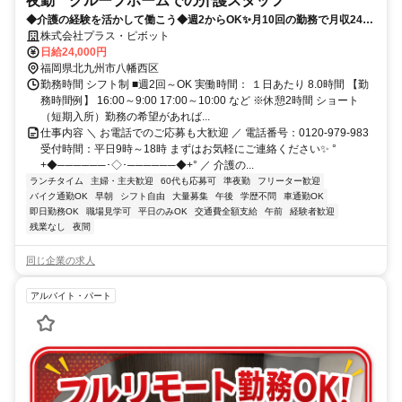
夜勤 グループホームでの介護スタッフ
◆介護の経験を活かして働こう◆週2からOK✨月10回の勤務で月収24万
以上！プラス・ピボット独自の福利厚生が多数！
株式会社プラス・ピボット
日給24,000円
福岡県北九州市八幡西区
勤務時間 シフト制 ■週2回～OK 実働時間： １日あたり 8.0時間 【勤
務時間例】 16:00～9:00 17:00～10:00 など ※休憩2時間 ショート
（短期入所）勤務の希望があれば...
仕事内容 ＼ お電話でのご応募も大歓迎 ／ 電話番号：0120-979-983
受付時間：平日9時～18時 まずはお気軽にご連絡ください✨ °
+◆──────･◇･──────◆+° ／ 介護の...
ランチタイム
主婦・主夫歓迎
60代も応募可
準夜勤
フリーター歓迎
バイク通勤OK
早朝
シフト自由
大量募集
午後
学歴不問
車通勤OK
即日勤務OK
職場見学可
平日のみOK
交通費全額支給
午前
経験者歓迎
残業なし
夜間
同じ企業の求人
アルバイト・パート