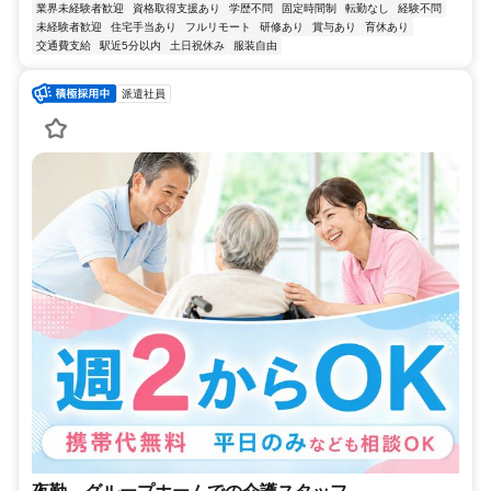
業界未経験者歓迎
資格取得支援あり
学歴不問
固定時間制
転勤なし
経験不問
未経験者歓迎
住宅手当あり
フルリモート
研修あり
賞与あり
育休あり
交通費支給
駅近5分以内
土日祝休み
服装自由
派遣社員