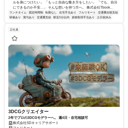
ルを身につけたい」 「もっと自由な働き方をしたい」 「でも、自分
にできるのか不安…」 そんな想いを持つ方へ。 株式会社Tbook...
ランチタイム
固定時間制
転勤なし
住宅手当あり
フルリモート
交通費全額支給
研修あり
賞与あり
交通費支給
駅近5分以内
資格取得手当あり
土日祝休み
正社員
3DCGクリエイター
2年でプロの3DCGモデラーへ。 週4日・在宅相談可
株式会社SDキャリアサポート
フルリモート