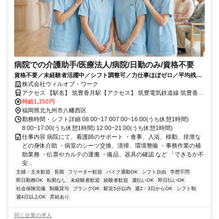
病院での介護助手/医療法人/病院/日勤のみ/資格不要
資格不要／未経験者活躍中／シフト調整可／力仕事ほぼゼロ／平均残業
10時間以下／社会保険完備／週3日〜勤務ok／バイク通勤可／医療行為
株式会社ウィルオブ・ワーク
なし／日払い可・週払い可/ms400201
アクセス 【駅名】 筑豊香月駅【アクセス】 筑豊電気鉄道線 筑豊香月
駅から車で5分
時給1,350円
福岡県北九州市八幡西区
勤務時間・シフト詳細 08:00~17:007:00~16:00(うち休憩1時間)
8:00~17:00(うち休憩1時間) 12:00~21:00(うち休憩1時間)
仕事内容 病院にて、看護師のサポート ・食事、入浴、移動、排泄な
どの身体介助 ・病室のシーツ交換、清掃、環境整備 ・事務作業の補
助業務 ・伝票やカルテの運搬 ・備品、器具の確認 など 「できるか不
安...
主婦・主夫歓迎
長期
フリーター歓迎
バイク通勤OK
シフト自由
学歴不問
即日勤務OK
転勤なし
未経験者歓迎
経験者歓迎
週払いOK
即日払いOK
社会保険完備
制服貸与
ブランクOK
駅近5分以内
週2・3日からOK
シフト制
週4日以上OK
昇給あり
同じ企業の求人