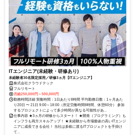
ITエンジニア(未経験・研修あり)
未経験者30名限定採用／研修3ヵ月【ITエンジニア】
株式会社クラウドテック
フルリモート
月給250,000円～500,000円
勤務時間詳細 実働時間：1日あたり8時間 平均勤務日数：1ヶ月あた
り20日 〜 21日 9:00～18:00（所定労働時間8時間、休憩60分） 参加
するプロジェクトによって多少時間が異なる可能性があ...
仕事内容 ★3ヵ月の研修からスタート！ ★開発（プログラミング）も
インフラも両方スキルアップ！ ★未経験から市場価値の高いITエンジ
ニアに成長できる会社！ 当社は多岐に渡るITプロジェクトを手掛け
て...