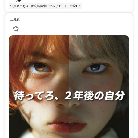
◇★───────...
社員登用あり
固定時間制
フルリモート
在宅OK
正社員