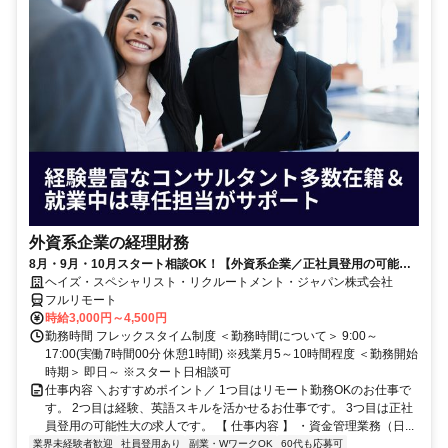
外資系企業の経理財務
8月・9月・10月スタート相談OK！【外資系企業／正社員登用の可能性
大／700万～800万／リモート勤務OK】経理財務
ヘイズ・スペシャリスト・リクルートメント・ジャパン株式会社
フルリモート
時給3,000円～4,500円
勤務時間 フレックスタイム制度 ＜勤務時間について＞ 9:00～
17:00(実働7時間00分 休憩1時間) ※残業月5～10時間程度 ＜勤務開始
時期＞ 即日～ ※スタート日相談可
仕事内容 ＼おすすめポイント／ 1つ目はリモート勤務OKのお仕事で
す。 2つ目は経験、英語スキルを活かせるお仕事です。 3つ目は正社
員登用の可能性大の求人です。 【 仕事内容 】 ・資金管理業務（日...
業界未経験者歓迎
社員登用あり
副業・WワークOK
60代も応募可