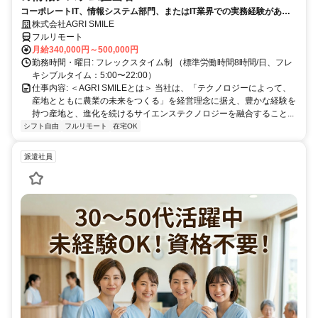
コーポレートIT、情報システム部門、またはIT業界での実務経験がある
方、大歓迎！
株式会社AGRI SMILE
フルリモート
月給340,000円～500,000円
勤務時間・曜日: フレックスタイム制 （標準労働時間8時間/日、フレ
キシブルタイム：5:00〜22:00）
仕事内容: ＜AGRI SMILEとは＞ 当社は、「テクノロジーによって、
産地とともに農業の未来をつくる」を経営理念に据え、豊かな経験を
持つ産地と、進化を続けるサイエンステクノロジーを融合すること...
シフト自由
フルリモート
在宅OK
派遣社員