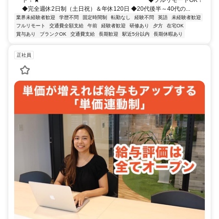
◆完全週休2日制（土日祝）＆年休120日 ◆20代後半～40代の...
業界未経験者歓迎
学歴不問
固定時間制
転勤なし
経験不問
英語
未経験者歓迎
フルリモート
交通費全額支給
午前
経験者歓迎
研修あり
夕方
在宅OK
賞与あり
ブランクOK
交通費支給
長期歓迎
駅近5分以内
長期休暇あり
正社員