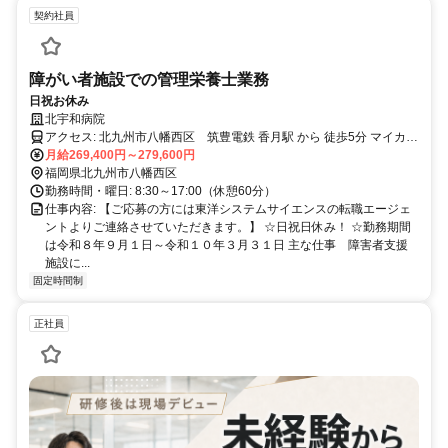
契約社員
障がい者施設での管理栄養士業務
日祝お休み
北宇和病院
アクセス: 北九州市八幡西区 筑豊電鉄 香月駅 から 徒歩5分 マイカー
通勤可（駐車場あり）
月給269,400円～279,600円
福岡県北九州市八幡西区
勤務時間・曜日: 8:30～17:00（休憩60分）
仕事内容: 【ご応募の方には東洋システムサイエンスの転職エージェ
ントよりご連絡させていただきます。】 ☆日祝日休み！ ☆勤務期間
は令和８年９月１日～令和１０年３月３１日 主な仕事 障害者支援
施設に...
固定時間制
正社員