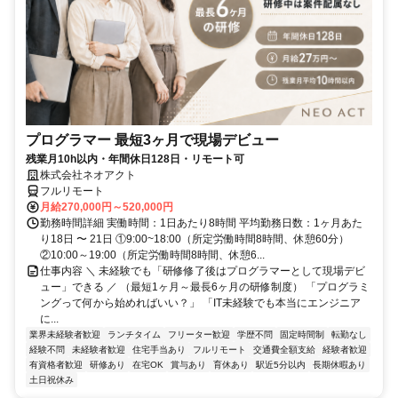
プログラマー 最短3ヶ月で現場デビュー
残業月10h以内・年間休日128日・リモート可
株式会社ネオアクト
フルリモート
月給270,000円～520,000円
勤務時間詳細 実働時間：1日あたり8時間 平均勤務日数：1ヶ月あた
り18日 〜 21日 ①9:00~18:00（所定労働時間8時間、休憩60分）
②10:00～19:00（所定労働時間8時間、休憩6...
仕事内容 ＼ 未経験でも「研修修了後はプログラマーとして現場デビ
ュー」できる ／ （最短1ヶ月～最長6ヶ月の研修制度） 「プログラミ
ングって何から始めればいい？」 「IT未経験でも本当にエンジニア
に...
業界未経験者歓迎
ランチタイム
フリーター歓迎
学歴不問
固定時間制
転勤なし
経験不問
未経験者歓迎
住宅手当あり
フルリモート
交通費全額支給
経験者歓迎
有資格者歓迎
研修あり
在宅OK
賞与あり
育休あり
駅近5分以内
長期休暇あり
土日祝休み