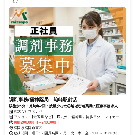
調剤事務/福神薬局 箱崎駅前店
駅徒歩5分・賞与年2回・残業少なめ◎地域密着薬局の医療事務求人
株式会社ワタナベ
アクセス: 【最寄駅など】 JR九州「箱崎駅」徒歩５分 マイカー通
勤可
月給200,000円～240,000円
福岡県福岡市東区
勤務時間・曜日: ＜開局時間＞ 月・火・木・金 9:00～18:30 水・