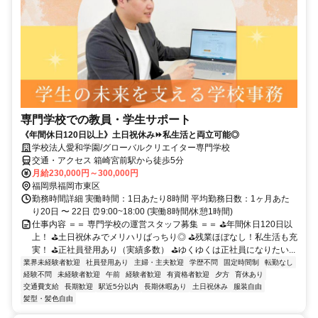
専門学校での教員・学生サポート
《年間休日120日以上》土日祝休み⏩私生活と両立可能◎
学校法人愛和学園/グローバルクリエイター専門学校
交通・アクセス 箱崎宮前駅から徒歩5分
月給230,000円～300,000円
福岡県福岡市東区
勤務時間詳細 実働時間：1日あたり8時間 平均勤務日数：1ヶ月あた
り20日 〜 22日 ⏰9:00~18:00 (実働8時間/休憩1時間)
仕事内容 ＝＝ 専門学校の運営スタッフ募集 ＝＝ ⛳年間休日120日以
上！ ⛳土日祝休みでメリハリばっちり◎ ⛳残業ほぼなし！私生活も充
実！ ⛳正社員登用あり（実績多数） ⛳ゆくゆくは正社員になりたい...
業界未経験者歓迎
社員登用あり
主婦・主夫歓迎
学歴不問
固定時間制
転勤なし
経験不問
未経験者歓迎
午前
経験者歓迎
有資格者歓迎
夕方
育休あり
交通費支給
長期歓迎
駅近5分以内
長期休暇あり
土日祝休み
服装自由
髪型・髪色自由