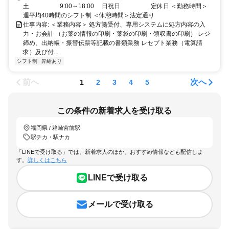
土 9:00～18:00 日祝日 定休日 ＜勤務時間＞
週平均40時間のシフト制 ＜休憩時間＞法定通り
仕事内容: ＜業務内容＞ 処方箋受付、専用システムに処方内容の入
力・お会計 （お薬の情報の印刷・薬袋の印刷・領収書の印刷） レジ
締め、出納帳・振替伝票等記載の書類業務 レセプト業務（電算請
求）及び付...
シフト制
昇給あり
前へ
次へ
1
2
3
4
5
この条件の新着求人を受け取る
福岡県 / 箱崎宮前駅
駅チカ・駅ナカ
「LINEで受け取る」では、新着求人のほか、おすすめ情報なども配信しま
す。
詳しくはこちら
LINEで受け取る
メールで受け取る