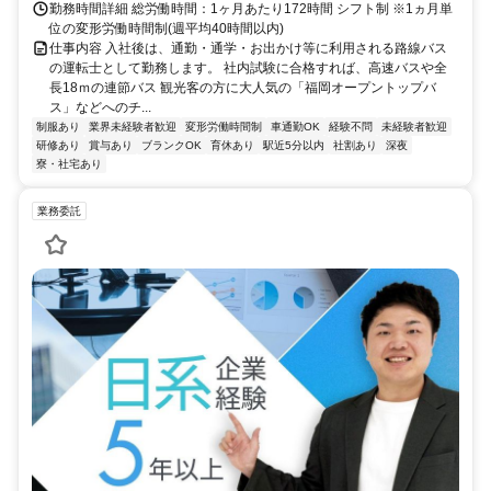
勤務時間詳細 総労働時間：1ヶ月あたり172時間 シフト制 ※1ヵ月単
位の変形労働時間制(週平均40時間以内)
仕事内容 入社後は、通勤・通学・お出かけ等に利用される路線バス
の運転士として勤務します。 社内試験に合格すれば、高速バスや全
長18ｍの連節バス 観光客の方に大人気の「福岡オープントップバ
ス」などへのチ...
制服あり
業界未経験者歓迎
変形労働時間制
車通勤OK
経験不問
未経験者歓迎
研修あり
賞与あり
ブランクOK
育休あり
駅近5分以内
社割あり
深夜
寮・社宅あり
業務委託