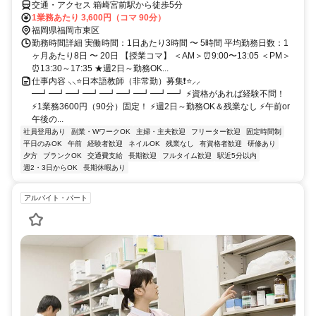
交通・アクセス 箱崎宮前駅から徒歩5分
1業務あたり 3,600円（コマ 90分）
福岡県福岡市東区
勤務時間詳細 実働時間：1日あたり3時間 〜 5時間 平均勤務日数：1
ヶ月あたり8日 〜 20日 【授業コマ】 ＜AM＞⏰9:00〜13:05 ＜PM＞
⏰13:30～17:35 ★週2日～勤務OK...
仕事内容 ⸜⸜⭐日本語教師（非常勤）募集❗⭐⸝⸝
━┛━┛━┛━┛━┛━┛━┛━┛━┛ ⚡資格があれば経験不問！
⚡1業務3600円（90分）固定！ ⚡週2日～勤務OK＆残業なし ⚡午前or
午後の...
社員登用あり
副業・WワークOK
主婦・主夫歓迎
フリーター歓迎
固定時間制
平日のみOK
午前
経験者歓迎
ネイルOK
残業なし
有資格者歓迎
研修あり
夕方
ブランクOK
交通費支給
長期歓迎
フルタイム歓迎
駅近5分以内
週2・3日からOK
長期休暇あり
アルバイト・パート