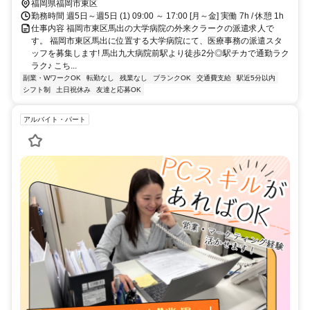
口徒歩約16分
福岡県福岡市東区
勤務時間 週5日～週5日 (1) 09:00 ～ 17:00 [月～金] 実働 7h / 休憩 1h
仕事内容 福岡市東区馬出の大学病院の外来クラークの派遣求人で
す。 福岡市東区馬出に位置する大学病院にて、医療事務の派遣スタ
ッフを募集します! 馬出九大病院前駅より徒歩2分◎駅チカで通勤ラク
ラク♪ こち...
副業・WワークOK
転勤なし
残業なし
ブランクOK
交通費支給
駅近5分以内
シフト制
土日祝休み
友達と応募OK
アルバイト・パート