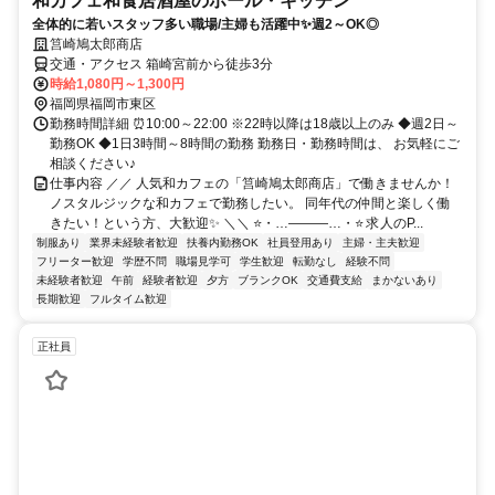
和カフェ和食居酒屋のホール・キッチン
全体的に若いスタッフ多い職場/主婦も活躍中✨週2～OK◎
筥崎鳩太郎商店
交通・アクセス 箱崎宮前から徒歩3分
時給1,080円～1,300円
福岡県福岡市東区
勤務時間詳細 ⏰10:00～22:00 ※22時以降は18歳以上のみ ◆週2日～
勤務OK ◆1日3時間～8時間の勤務 勤務日・勤務時間は、 お気軽にご
相談ください♪
仕事内容 ／／ 人気和カフェの「筥崎鳩太郎商店」で働きませんか！
ノスタルジックな和カフェで勤務したい。 同年代の仲間と楽しく働
きたい！という方、大歓迎✨ ＼＼ ⭐・…―――…・⭐ 求人のP...
制服あり
業界未経験者歓迎
扶養内勤務OK
社員登用あり
主婦・主夫歓迎
フリーター歓迎
学歴不問
職場見学可
学生歓迎
転勤なし
経験不問
未経験者歓迎
午前
経験者歓迎
夕方
ブランクOK
交通費支給
まかないあり
長期歓迎
フルタイム歓迎
正社員