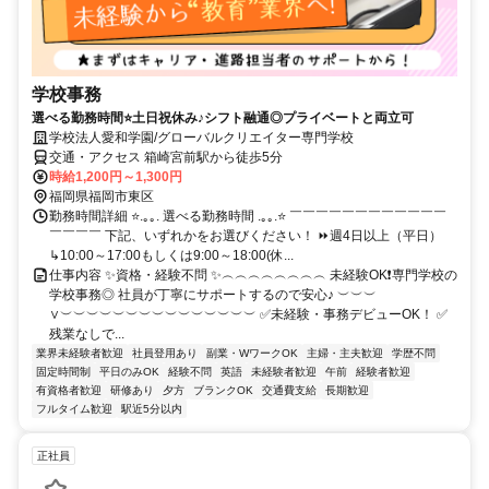
学校事務
選べる勤務時間⭐土日祝休み♪シフト融通◎プライベートと両立可
学校法人愛和学園/グローバルクリエイター専門学校
交通・アクセス 箱崎宮前駅から徒歩5分
時給1,200円～1,300円
福岡県福岡市東区
勤務時間詳細 ⭐.｡｡. 選べる勤務時間 .｡｡.⭐ ￣￣￣￣￣￣￣￣￣￣￣￣
￣￣￣￣ 下記、いずれかをお選びください！ ⏩週4日以上（平日）
↳10:00～17:00もしくは9:00～18:00(休...
仕事内容 ✨資格・経験不問 ✨︵︵︵︵︵︵︵︵ 未経験OK❗専門学校の
学校事務◎ 社員が丁寧にサポートするので安心♪ ︶︶︶
∨︶︶︶︶︶︶︶︶︶︶︶︶︶︶︶ ✅未経験・事務デビューOK！ ✅
残業なしで...
業界未経験者歓迎
社員登用あり
副業・WワークOK
主婦・主夫歓迎
学歴不問
固定時間制
平日のみOK
経験不問
英語
未経験者歓迎
午前
経験者歓迎
有資格者歓迎
研修あり
夕方
ブランクOK
交通費支給
長期歓迎
フルタイム歓迎
駅近5分以内
正社員