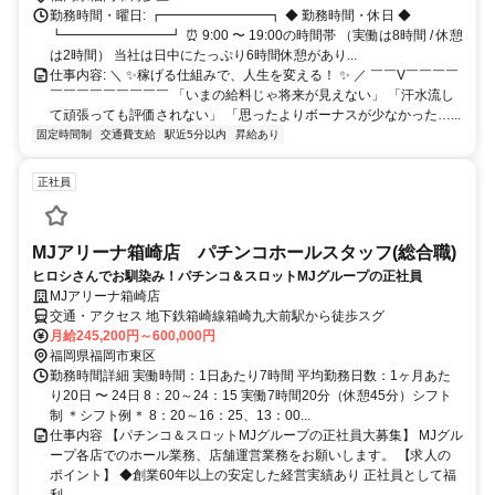
勤務時間・曜日: ┏━━━━━━━━┓ ◆ 勤務時間・休日 ◆
┗━━━━━━━━┛ ⏰ 9:00 〜 19:00の時間帯 （実働は8時間 / 休憩
は2時間） 当社は日中にたっぷり6時間休憩があり...
仕事内容: ＼ ✨稼げる仕組みで、人生を変える！ ✨ ／ ￣￣V￣￣￣￣
￣￣￣￣￣￣￣￣￣ 「いまの給料じゃ将来が見えない」 「汗水流し
て頑張っても評価されない」 「思ったよりボーナスが少なかった…...
固定時間制
交通費支給
駅近5分以内
昇給あり
正社員
MJアリーナ箱崎店 パチンコホールスタッフ(総合職)
ヒロシさんでお馴染み！パチンコ＆スロットMJグループの正社員
MJアリーナ箱崎店
交通・アクセス 地下鉄箱崎線箱崎九大前駅から徒歩スグ
月給245,200円～600,000円
福岡県福岡市東区
勤務時間詳細 実働時間：1日あたり7時間 平均勤務日数：1ヶ月あた
り20日 〜 24日 8：20～24：15 実働7時間20分（休憩45分）シフト
制 ＊シフト例＊ 8：20～16：25、13：00...
仕事内容 【パチンコ＆スロットMJグループの正社員大募集】 MJグル
ープ各店でのホール業務、店舗運営業務をお願いします。 【求人の
ポイント】 ◆創業60年以上の安定した経営実績あり 正社員として福