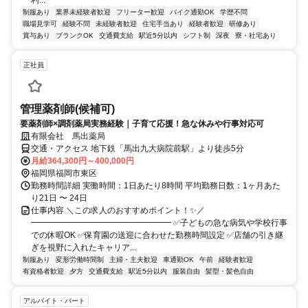
利...
制服あり
業界未経験者歓迎
フリーター歓迎
バイク通勤OK
学歴不問
職場見学可
経験不問
未経験者歓迎
住宅手当あり
経験者歓迎
研修あり
賞与あり
ブランクOK
交通費支給
駅近5分以内
シフト制
深夜
寮・社宅あり
正社員
管理薬剤師(候補可)
要薬剤師×調剤薬局実務経験｜子育て応援！急な休みや行事対応可
有限会社 馬出薬局
交通・アクセス 地下鉄「馬出九大病院前駅」より徒歩5分
月給364,300円～400,000円
福岡県福岡市東区
勤務時間詳細 実働時間：1日あたり8時間 平均勤務日数：1ヶ月あた
り21日 〜 24日
仕事内容 ＼この求人のおすすめポイント！✨／
━━━━━━━━━━━━━━━━━ ✅子どもの急な病気や学校行事
での休暇OK ✅保育園の送迎に合わせた勤務時間設定 ✅店舗の引き継
ぎを視野に入れたキャリア...
制服あり
変形労働時間制
主婦・主夫歓迎
車通勤OK
午前
経験者歓迎
有資格者歓迎
夕方
交通費支給
駅近5分以内
服装自由
髪型・髪色自由
アルバイト・パート