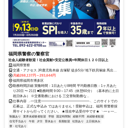
福岡県警察の警察官
社会人経験者歓迎！社会貢献×安定公務員×年間休日１２０日以上
福岡県警察
交通・アクセス JR鹿児島本線 吉塚駅 徒歩5分/ 地下鉄貝塚線 馬出九
大病院前 徒歩3分
月給268,137円～293,644円
福岡県福岡市博多区
勤務時間詳細 実働時間：1日あたり8時間 平均勤務日数：1ヶ月あた
り20日 〜 21日 ■勤務時間 9:00～17:45（休憩60分） （基本的に土日
祝日休み） ※交番勤務における 三交替制勤務な...
仕事内容 ╭━注意━━━━━━━━━━━━━━╮ このサイトでの
応募は、正式な申込み ではありません！受験申込は、福岡 県警察採
用サイトから行ってください。 ★現在申込受付中です★ ╰━ｖ━...
制服あり
業界未経験者歓迎
早朝
固定時間制
経験不問
未経験者歓迎
住宅手当あり
午前
夕方
育休あり
長期歓迎
社割あり
土日祝休み
寮・社宅あり