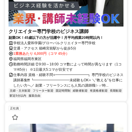
クリエイター専門学校のビジネス講師
副業OK！45歳以下の方が活躍中！月平均残業20時間以内！
学校法人愛和学園/グローバルクリエイター専門学校
交通・アクセス 箱崎宮前駅から徒歩5分
1業務あたり 4,000円（コマ 45分）
福岡県福岡市東区
勤務時間詳細 ⏰9:00～18:00 コマ数によって時間が異なります（1コ
マ/45分） ※1日最大5コマが目安です
仕事内容 資格・経験不問⭐━━━━━━━━━┓ 専門学校のビジネス
講師募集❗❗ ┗━━━━━━━━━━未経験もOK⭐ ＼“教える”を仕事に
したい方へ／ 副業・フリーランスにも人気の講師職✨ ✅時...
主婦・主夫歓迎
フリーター歓迎
固定時間制
経験者歓迎
有資格者歓迎
長期歓迎
駅近5分以内
服装自由
正社員