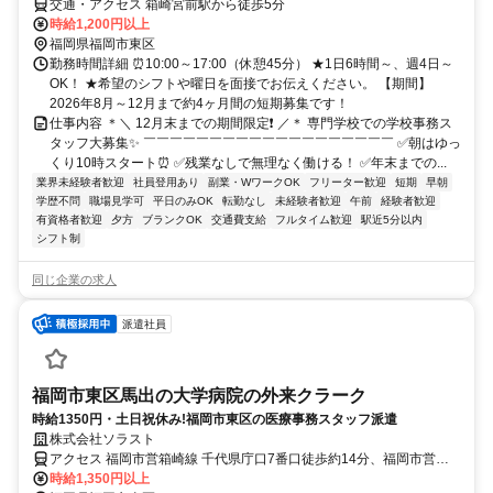
交通・アクセス 箱崎宮前駅から徒歩5分
時給1,200円以上
福岡県福岡市東区
勤務時間詳細 ⏰10:00～17:00（休憩45分） ★1日6時間～、週4日～
OK！ ★希望のシフトや曜日を面接でお伝えください。 【期間】
2026年8月～12月まで約4ヶ月間の短期募集です！
仕事内容 ＊＼ 12月末までの期間限定❗ ／＊ 専門学校での学校事務ス
タッフ大募集✨ ￣￣￣￣￣￣￣￣￣￣￣￣￣￣￣￣￣￣￣ ✅朝はゆっ
くり10時スタート⏰ ✅残業なしで無理なく働ける！ ✅年末までの...
業界未経験者歓迎
社員登用あり
副業・WワークOK
フリーター歓迎
短期
早朝
学歴不問
職場見学可
平日のみOK
転勤なし
未経験者歓迎
午前
経験者歓迎
有資格者歓迎
夕方
ブランクOK
交通費支給
フルタイム歓迎
駅近5分以内
シフト制
同じ企業の求人
派遣社員
福岡市東区馬出の大学病院の外来クラーク
時給1350円・土日祝休み!福岡市東区の医療事務スタッフ派遣
株式会社ソラスト
アクセス 福岡市営箱崎線 千代県庁口7番口徒歩約14分、福岡市営箱
崎線 箱崎宮前2番口徒歩約15分、福岡市営箱崎線 馬出九大病院前1番
時給1,350円以上