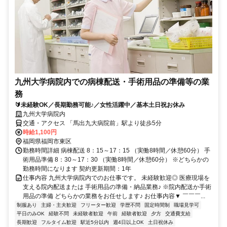
九州大学病院内での病棟配送・手術用品の準備等の業
務
🔰未経験OK／長期勤務可能♪／女性活躍中／基本土日祝お休み
九州大学病院内
交通・アクセス 「馬出九大病院前」駅より徒歩5分
時給1,100円
福岡県福岡市東区
勤務時間詳細 病棟配送 8：15～17：15 （実働8時間／休憩60分） 手
術用品準備 8：30～17：30 （実働8時間／休憩60分） ※どちらかの
勤務時間になります 契約更新期間：1年
仕事内容 九州大学病院内でのお仕事です。 未経験歓迎◎ 医療現場を
支える院内配送または 手術用品の準備・納品業務♪ ※院内配送か手術
用品の準備 どちらかの業務をお任せします♪ お仕事内容▼ ￣￣￣...
制服あり
主婦・主夫歓迎
フリーター歓迎
学歴不問
固定時間制
職場見学可
平日のみOK
経験不問
未経験者歓迎
午前
経験者歓迎
夕方
交通費支給
長期歓迎
フルタイム歓迎
駅近5分以内
週4日以上OK
土日祝休み