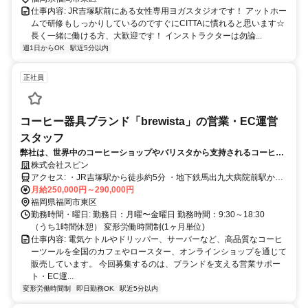
仕事内容: JR吉塚駅前にある女性専用ヨガスタジオです！ アットホー
ムで研修もしっかりしているのですぐにCITTAに慣れると思います☆
長く一緒に働ける方、大歓迎です！ インストラクターは勿論...
週1日からOK
駅近5分以内
正社員
コーヒー器具ブランド「brewista」の営業・EC運営
スタッフ
弊社は、世界中のコーヒーショップやバリスタから支持されるコーヒー
ツールブランド「brewista」の日本総代理店です。またREC COFFEEの
株式会社スピン
関連会社です。
アクセス: ・JR吉塚駅から徒歩約5分 ・地下鉄馬出九大病院前駅から
徒歩約3分
月給250,000円～290,000円
福岡県福岡市東区
勤務時間・曜日: 勤務日：月曜〜金曜日 勤務時間：9:30～18:30
（うち1時間休憩） 変形労働時間制(1ヶ月単位)
仕事内容: 電気ケトルやドリッパー、サーバーなど、高品質なコーヒ
ーツールを全国のカフェやロースター、オンラインショップを通じて
販売しています。 今回募集するのは、ブランドを支える営業サポー
ト・EC運...
変形労働時間制
即日勤務OK
駅近5分以内