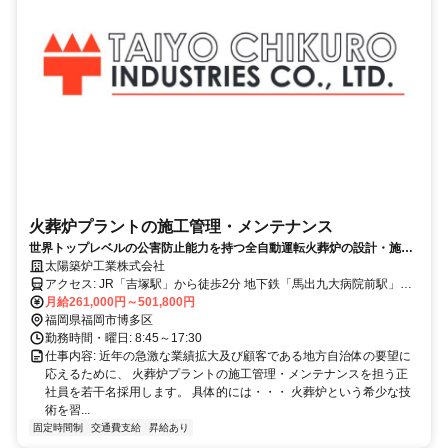
火葬炉プラントの施工管理・メンテナンス
世界トップレベルの公害防止能力を持つ全自動運転火葬炉の設計・施
工・メンテナンスを行っています。
太陽築炉工業株式会社
アクセス: JR「吉塚駅」から徒歩2分 地下鉄「馬出九大病院前駅」か
ら徒歩5分 地下鉄「千代県庁口駅」から徒歩10分
月給261,000円～501,800円
福岡県福岡市博多区
勤務時間・曜日: 8:45～17:30
仕事内容: 近年の急激な業績拡大及び顧客である地方自治体の要望に
応えるために、 火葬炉プラントの施工管理・メンテナンスを担う正
社員を若干名採用します。 具体的には・・・ 火葬炉という希少な技
術を習...
固定時間制
交通費支給
昇給あり