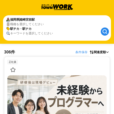
福岡県
箱崎宮前駅
職種を選択してください
駅チカ・駅ナカ
キーワードを選択してください
306件
条件保存
関連度順
正社員