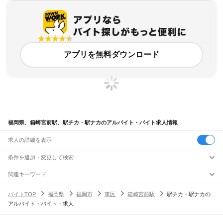
アプリを無料ダウンロード
福岡県、箱崎宮前駅、駅チカ・駅ナカのアルバイト・バイト求人情報
求人の詳細を表示
条件を追加・変更して検索
市区町村を追加・変更
関連キーワード
完全在宅ワーク 全国
シール貼り 在宅
現在地周辺
ガチャガチャ
犬カフェ
福岡県
駅を追加・変更
バイトTOP
福岡県
福岡市
東区
箱崎宮前駅
駅チカ・駅ナカの
福岡県
すべて
アルバイト・バイト・求人
北九州市
すべて
職種を追加・変更
JR山陽本線(岩国～門司)
門司区
若松区
戸畑区
小倉北区
小倉南区
八幡東区
八幡西区
門司駅
飲食・フードサービス