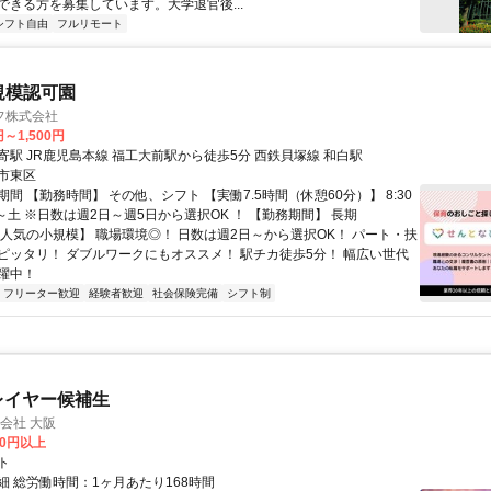
ができる方を募集しています。大学退官後...
シフト自由
フルリモート
規模認可園
フ株式会社
円～1,500円
寄駅 JR鹿児島本線 福工大前駅から徒歩5分 西鉄貝塚線 和白駅
市東区
間 【勤務時間】 その他、シフト 【実働7.5時間（休憩60分）】 8:30
 月～土 ※日数は週2日～週5日から選択OK ！ 【勤務期間】 長期
【人気の小規模】 職場環境◎！ 日数は週2日～から選択OK！ パート・扶
ピッタリ！ ダブルワークにもオススメ！ 駅チカ徒歩5分！ 幅広い世代
躍中！
フリーター歓迎
経験者歓迎
社会保険完備
シフト制
プレイヤー候補生
式会社 大阪
00円以上
ト
細 総労働時間：1ヶ月あたり168時間