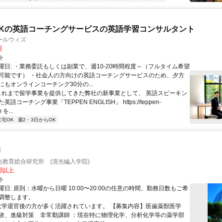
Kの英語コーチングサービスの英語学習コンサルタント
ールウィズ
円
ト
曜日: ・業務委託もしくは副業で、週10-20時間程度～（フルタイム希望
可能です） ・社会人の方向けの英語コーチングサービスのため、夕方
もオンラインコーチング30分の...
 これまで留学事業を提供してきた弊社の新事業として、 英語スピーキン
語コーチング事業「TEPPEN ENGLISH」 https://teppen-
 を...
在宅OK
週2・3日からOK
師
光教育総合研究所 (清光編入学院)
0円以上
ト
日: 原則：水曜から日曜 10:00〜20:00の任意の時間、勤務日数もご希
調整します。
 大学退官後の方が多く活躍されています。 【募集内容】医歯薬獣医学
験、進級対策 非常勤講師 ：現在特に物理化学、分析化学等の薬学部