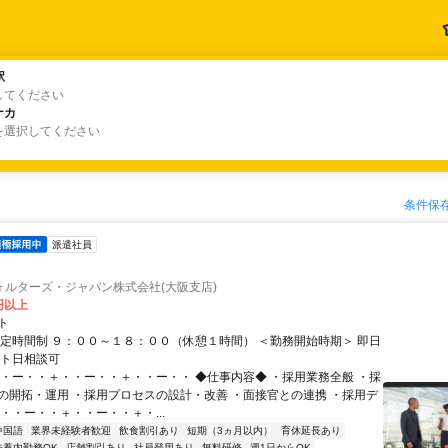
駅
駅
してください
ナカ
ナカ
を選択してください
条件保
派遣社員
ォルターズ・ジャパン株式会社(大阪支店)
0円以上
ト
固定時間制 ９：００～１８：００（休憩１時間） ＜勤務開始時期＞ 即日
ート日相談可
・・ー・・＋・・ー・・＋・・ー・・ ◆仕事内容◆ ・採用業務全般 ・採
の開拓・運用 ・採用プロセスの設計・改善 ・面接官との連携 ・採用デ
・・ー・・＋・・ー・・＋・...
中国語
業界未経験者歓迎
飲食割引あり
短期（3ヵ月以内）
育休延長あり
扶養内勤務OK
店舗割引あり
社員登用あり
無料研修
週1日からOK