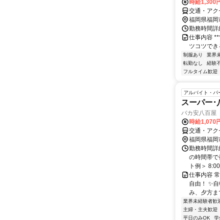
時給1,300
交通・アクセ
福岡県福岡
勤務時間詳細
仕事内容 ***
ツコツできる事務の
制服あり
業界
転勤なし
経験
フルタイム歓迎
アルバイト・パ
スーパー･
バカ安八百屋 
時給1,07
交通・アク
福岡県福岡
勤務時間詳細
の時間帯で
ト例＞ 8:00～
仕事内容 
自由！ ✨
み、夕方まで
業界未経験者歓
主婦・主夫歓迎
平日のみOK
学