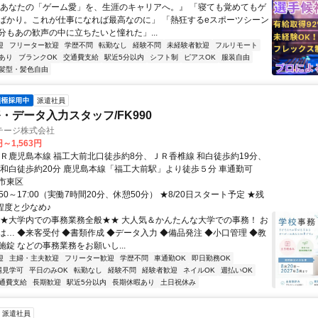
『あなたの「ゲーム愛」を、生涯のキャリアへ。』 「寝ても覚めてもゲ
ばかり。これが仕事になれば最高なのに」 「熱狂するeスポーツシーン
分もあの歓声の中に立ちたいと憧れた」...
迎
フリーター歓迎
学歴不問
転勤なし
経験不問
未経験者歓迎
フルリモート
あり
ブランクOK
交通費支給
駅近5分以内
シフト制
ピアスOK
服装自由
髪型・髪色自由
派遣社員
・データ入力スタッフ/FK990
テージ株式会社
円～1,563円
ＪＲ鹿児島本線 福工大前北口徒歩約8分、ＪＲ香椎線 和白徒歩約19分、
 和白徒歩約20分 鹿児島本線「福工大前駅」より徒歩５分 車通勤可
市東区
:50～17:00（実働7時間20分、休憩50分） ★8/20日スタート予定 ★残
程度と少なめ♪
★★大学内での事務業務全般★★ 大人気＆かんたんな大学での事務！ お
は… ◆来客受付 ◆書類作成 ◆データ入力 ◆備品発注 ◆小口管理 ◆教
錠 などの事務業務をお願いし...
迎
主婦・主夫歓迎
フリーター歓迎
学歴不問
車通勤OK
即日勤務OK
場見学可
平日のみOK
転勤なし
経験不問
経験者歓迎
ネイルOK
週払いOK
通費支給
長期歓迎
駅近5分以内
長期休暇あり
土日祝休み
派遣社員