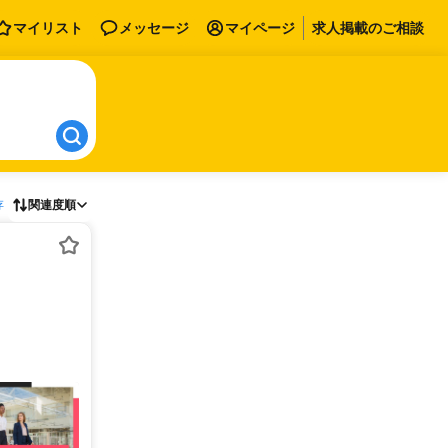
マイリスト
メッセージ
マイページ
求人掲載のご相談
存
関連度順