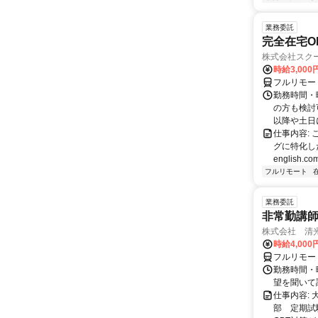
業務委託
完全在宅O
株式会社スク
時給3,000
フルリモー
勤務時間・
の方も検討
以降や土日に
仕事内容:
グに特化した英
english.com
フルリモート
業務委託
非常勤講
株式会社 清
時給4,00
フルリモー
勤務時間・曜
望を聞いて
仕事内容:
部 定期試