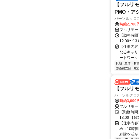
【フルリモ
PMO・アシ)
パーソルクロ
時給2,700
フルリモー
【勤務時間】
12:00〜13:
【仕事内容
なるキャリ
ートワーク 
長期
産休・育
交通費支給
駅
【フルリモ
パーソルクロ
時給3,000
フルリモー
【勤務時間】
13:00 
【仕事内容
め（10時
経験を活か