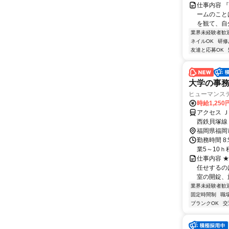
仕事内容 
ームのこと
を観て、自
業界未経験者歓
ネイルOK
研修
友達と応募OK
大学の事務
ヒューマンス
時給1,250
アクセス 
西鉄貝塚線
福岡県福岡
勤務時間 8
業5～10ｈ
仕事内容 
任せするの
室の開錠、施
業界未経験者歓
固定時間制
職
ブランクOK
交