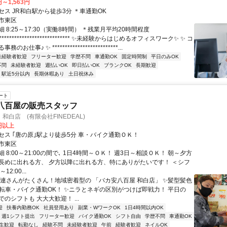
円～1,563円
ス JR和白駅から徒歩3分 ＊車通勤OK
市東区
 8:25～17:30（実働8時間） ＊残業月平均20時間程度
*************************** ✨未経験からはじめるオフィスワーク✨ ✨ コ
お仕事♪ ✨ **************************...
未経験者歓迎
フリーター歓迎
学歴不問
車通勤OK
固定時間制
平日のみOK
不問
未経験者歓迎
週払いOK
即日払いOK
ブランクOK
長期歓迎
駅近5分以内
長期休暇あり
土日祝休み
ート
八百屋の販売スタッフ
和白店 (有限会社FINEDEAL)
0円以上
セス ｢唐の原｣駅より徒歩5分 車・バイク通勤ＯＫ！
市東区
 8:00～21:00の間で､ 1日4時間～ＯＫ！ 週3日～相談ＯＫ！ 朝～夕方
長めに出れる方、 夕方以降に出れる方、特にありがたいです！ ＜シフ
12:00...
常連さんがたくさん！地域密着型の 「バカ安八百屋 和白店」 ✨髪型髪色
自転車・バイク通勤OK！ ✨ニラとネギの区別がつけば即戦力！ 平日の
のシフトも 大大大歓迎！ ...
迎
扶養内勤務OK
社員登用あり
副業・WワークOK
1日4時間以内OK
週1シフト提出
フリーター歓迎
バイク通勤OK
シフト自由
学歴不問
車通勤OK
生歓迎
転勤なし
経験不問
未経験者歓迎
午前
経験者歓迎
ネイルOK