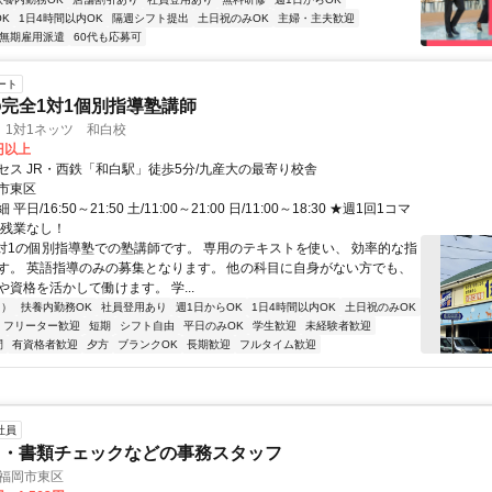
K
1日4時間以内OK
隔週シフト提出
土日祝のみOK
主婦・主夫歓迎
無期雇用派遣
60代も応募可
ート
完全1対1個別指導塾講師
 1対1ネッツ 和白校
0円以上
セス JR・西鉄「和白駅」徒歩5分/九産大の最寄り校舎
市東区
日/16:50～21:50 土/11:00～21:00 日/11:00～18:30 ★週1回1コマ
★残業なし！
1対1の個別指導塾での塾講師です。 専用のテキストを使い、 効率的な指
す。 英語指導のみの募集となります。 他の科目に自身がない方でも、
資格を活かして働けます。 学...
内）
扶養内勤務OK
社員登用あり
週1日からOK
1日4時間以内OK
土日祝のみOK
フリーター歓迎
短期
シフト自由
平日のみOK
学生歓迎
未経験者歓迎
間
有資格者歓迎
夕方
ブランクOK
長期歓迎
フルタイム歓迎
社員
力・書類チェックなどの事務スタッフ
/福岡市東区