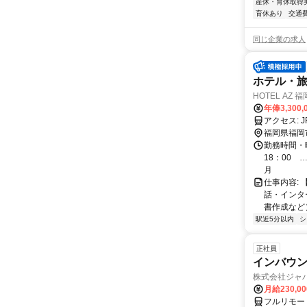
産休・育休取得
育休あり
交通
同じ企業の求人
ホテル・旅
HOTEL AZ 
年俸3,300,
ア
福岡県福岡
勤務時間・曜
18：00
月
仕事内容:
話・インタ
書作成など）
駅近5分以内
シ
正社員
インバウン
株式会社ジャ
月給230,0
フルリモー