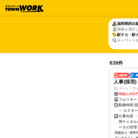
福岡県
福岡県
和白
和白
職種を選択
駅チカ・駅
駅チカ・駅
キーワード
639件
人事(採用)
ロバート・ウ
時給1,80
フルリモー
勤務時間 
～ ※スタ
仕事内容 
用チャネル
ータの管理 
制服あり
標準
ランチタイム