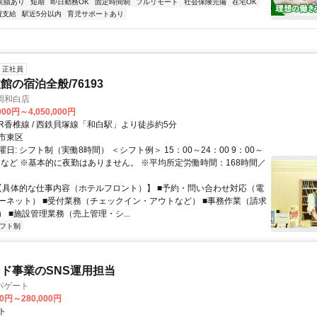
実績あり
短期
即日勤務OK
固定時間制
フルリモート
社会保険完備
在宅OK
費支給
駅近5分以内
育児サポートあり
正社員
館の宿泊全般/76193
福岡和白店
000円～4,050,000円
クセス: JR香椎線 / 西鉄貝塚線「和白駅」より徒歩約5分
市東区
日: シフト制（実働8時間） ＜シフト例＞ 15：00～24：00 9：00～
 …など ※基本的に夜勤はありません。 ※平均所定労働時間：168時間／
 【具体的な仕事内容（ホテルフロント）】 ■予約・問い合わせ対応（電
ーネット） ■受付業務（チェックイン・アウトなど） ■事務作業（請求
 ■施設管理業務（売上管理・シ...
フト制
ド事業のSNS運用担当
パゲート
00円～280,000円
ト