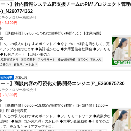
ート】社内情報システム部支援チームのPM/プロジェクト管理(
_N260774362
ステクノロジー株式会社
円～3,100円
ト
 【勤務時間】09:00〜17:45(実働時間07時間45分) 【休憩時間】
00
】 ＼この求人のおすすめポイント／ ◆今までのご経験を活かして、更
アアップを目指せます ◆英語活かせる ◆大手通信会社勤務 ◆フルリモ
◆10月スタート 【出社不要のた...
休取得実績あり
固定時間制
フルリモート
社会保険完備
在宅OK
育休あり
近5分以内
育児サポートあり
派遣社員
ート】商談内容の可視化支援/開発エンジニア_E260875730
ステクノロジー株式会社
円～3,300円
ト
 【勤務時間】09:00〜18:00(実働時間08時間) 【休憩時間】12:00〜
【残業】月10時間程度
】 ＼この求人のおすすめポイント／ ◆フルリモートワーク ◆残業少な
間以内） ◆短期（3か月未満）のお仕事 ◆大手SI企業勤務 ◆今までのご
して、更なるキャリアアップを目...