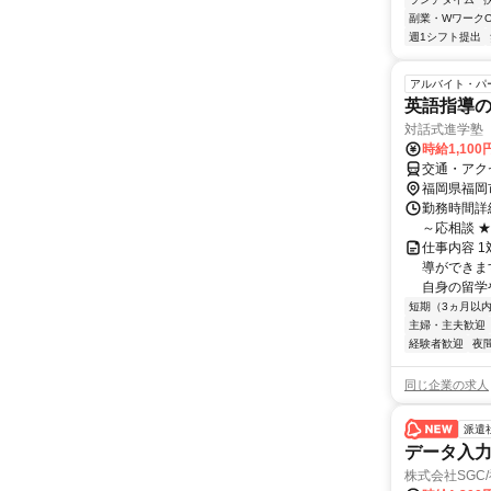
副業・WワークO
週1シフト提出
アルバイト・パ
英語指導の
対話式進学塾
時給1,10
交通・アク
福岡県福岡
勤務時間詳細 平
～応相談 
仕事内容 
導ができま
自身の留学や
短期（3ヵ月以
主婦・主夫歓迎
経験者歓迎
夜
同じ企業の求人
派遣
データ入
株式会社SGC