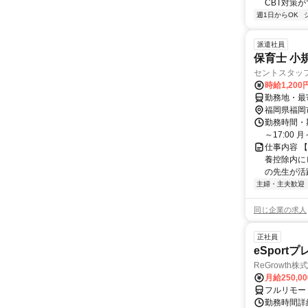
CBT対策
週1日からOK
派遣社員
保育士 小
セントスタッ
時給1,200
勤務地・最
福岡県福岡
勤務時間・期
～17:00
仕事内容 
養控除内に
の先生が活
主婦・主夫歓迎
同じ企業の求人
正社員
eSport
ReGrowth株
月給250,0
フルリモー
勤務時間詳