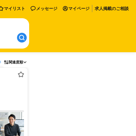
マイリスト
メッセージ
マイページ
求人掲載のご相談
存
関連度順