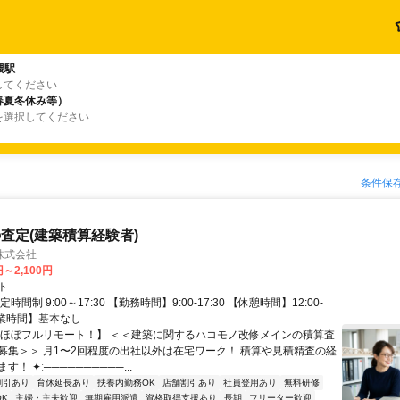
隈駅
してください
春夏冬休み等）
を選択してください
条件保
査定(建築積算経験者)
株式会社
円～2,100円
ト
時間制 9:00～17:30 【勤務時間】9:00-17:30 【休憩時間】12:00-
【残業時間】基本なし
【ほぼフルリモート！】 ＜＜建築に関するハコモノ改修メインの積算査
募集＞＞ 月1〜2回程度の出社以外は在宅ワーク！ 積算や見積精査の経
！ ✦ː──────────...
割引あり
育休延長あり
扶養内勤務OK
店舗割引あり
社員登用あり
無料研修
K
主婦・主夫歓迎
無期雇用派遣
資格取得支援あり
長期
フリーター歓迎