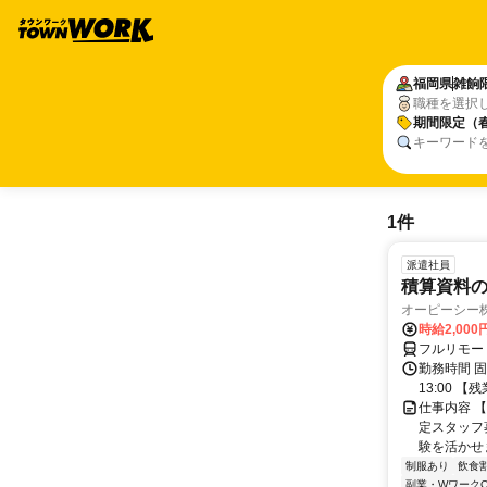
福岡県
雑餉
職種を選択
期間限定（
キーワード
1件
派遣社員
積算資料の
オーピーシー
時給2,000
フルリモー
勤務時間 固定
13:00 
仕事内容 
定スタッフ
験を活かせます
制服あり
飲食
副業・WワークO