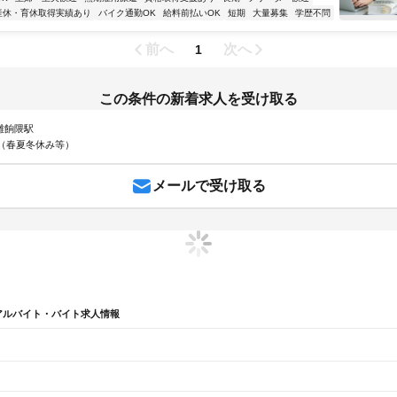
産休・育休取得実績あり
バイク通勤OK
給料前払いOK
短期
大量募集
学歴不問
前へ
次へ
1
この条件の新着求人を受け取る
 雑餉隈駅
（春夏冬休み等）
メールで受け取る
アルバイト・バイト求人情報