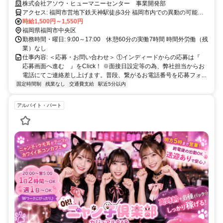
株式会社アソウ・ヒューマニーセンター 事業開発部
アクセス: 福岡市営地下鉄天神駅徒歩3分 福岡市内での異動の可能性
時給1,500円～1,550円
あり マイカー通勤不可
福岡県福岡市中央区
勤務時間・曜日: 9:00～17:00 休憩60分の実働7時間 時間外労働（残
業）なし
仕事内容: ＜応募・お問い合わせ＞ ①インディードからの応募は『
応募画面へ進む 』をClick！ ※面接日設定等の為、弊社担当からお
電話にてご連絡差し上げます。普段、繋がるお電話番号を応募フォ...
固定時間制
残業なし
交通費支給
駅近5分以内
アルバイト・パート