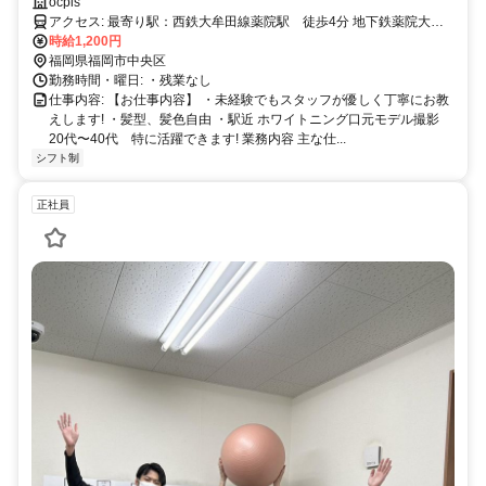
ocpis
アクセス: 最寄り駅：西鉄大牟田線薬院駅 徒歩4分 地下鉄薬院大通
駅 徒歩4分
時給1,200円
福岡県福岡市中央区
勤務時間・曜日: ・残業なし
仕事内容: 【お仕事内容】 ・未経験でもスタッフが優しく丁寧にお教
えします! ・髪型、髪色自由 ・駅近 ホワイトニング口元モデル撮影
20代〜40代 特に活躍できます! 業務内容 主な仕...
シフト制
正社員