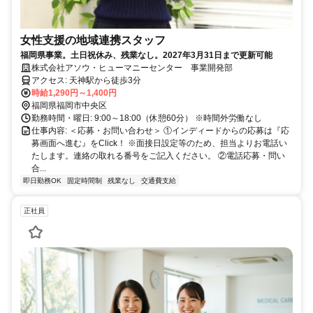
女性支援の地域連携スタッフ
福岡県事業。土日祝休み、残業なし。2027年3月31日まで更新可能
株式会社アソウ・ヒューマニーセンター 事業開発部
アクセス: 天神駅から徒歩3分
時給1,290円～1,400円
福岡県福岡市中央区
勤務時間・曜日: 9:00～18:00（休憩60分） ※時間外労働なし
仕事内容: ＜応募・お問い合わせ＞ ①インディードからの応募は『応
募画面へ進む』をClick！ ※面接日設定等のため、担当よりお電話い
たします。連絡の取れる番号をご記入ください。 ②電話応募・問い
合...
即日勤務OK
固定時間制
残業なし
交通費支給
正社員