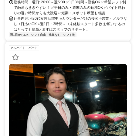
勤務時間・曜日: 20:00～翌5:00 ✅1日3時間～勤務OK ✅希望シフト制
で融通もききやすい！ ✅平日のみ・週末のみの勤務OK ✅バイト終わ
りの遅い時間からも大歓迎 ✅短期・スポット希望も相談...
仕事内容: ⭐20代女性活躍中 ⭐カウンターだけの接客 ⭐営業・ノルマな
し ⭐日払いOK ⭐週1日・3時間～ ⭐未経験スタート多数 お願いするの
はとっても簡単♪ まずはスタッフのサポート...
週1日からOK
シフト自由
残業なし
シフト制
アルバイト・パート