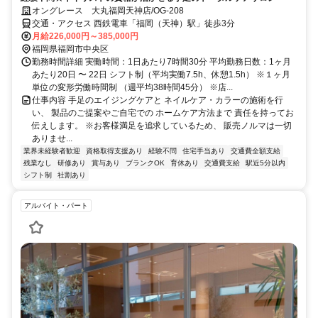
オングレース 大丸福岡天神店/OG-208
交通・アクセス 西鉄電車「福岡（天神）駅」徒歩3分
月給226,000円～385,000円
福岡県福岡市中央区
勤務時間詳細 実働時間：1日あたり7時間30分 平均勤務日数：1ヶ月
あたり20日 〜 22日 シフト制（平均実働7.5h、休憩1.5h） ※１ヶ月
単位の変形労働時間制 （週平均38時間45分） ※店...
仕事内容 手足のエイジングケアと ネイルケア・カラーの施術を行
い、 製品のご提案やご自宅での ホームケア方法まで 責任を持ってお
伝えします。 ※お客様満足を追求しているため、 販売ノルマは一切
ありませ...
業界未経験者歓迎
資格取得支援あり
経験不問
住宅手当あり
交通費全額支給
残業なし
研修あり
賞与あり
ブランクOK
育休あり
交通費支給
駅近5分以内
シフト制
社割あり
アルバイト・パート