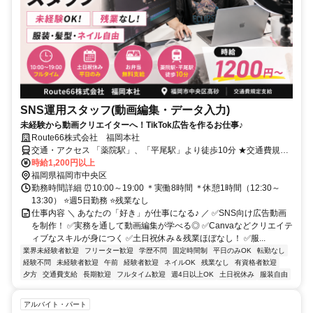
SNS運用スタッフ(動画編集・データ入力)
未経験から動画クリエイターへ！TikTok広告を作るお仕事♪
Route66株式会社 福岡本社
交通・アクセス 「薬院駅」、「平尾駅」より徒歩10分 ★交通費規定
支給
時給1,200円以上
福岡県福岡市中央区
勤務時間詳細 ⏰10:00～19:00 ＊実働8時間 ＊休憩1時間（12:30～
13:30） ⭐週5日勤務 ⭐残業なし
仕事内容 ＼ あなたの「好き」が仕事になる♪ ／ ✅SNS向け広告動画
を制作！ ✅実務を通して動画編集が学べる◎ ✅Canvaなどクリエイテ
ィブなスキルが身につく ✅土日祝休み＆残業ほぼなし！ ✅服...
業界未経験者歓迎
フリーター歓迎
学歴不問
固定時間制
平日のみOK
転勤なし
経験不問
未経験者歓迎
午前
経験者歓迎
ネイルOK
残業なし
有資格者歓迎
夕方
交通費支給
長期歓迎
フルタイム歓迎
週4日以上OK
土日祝休み
服装自由
アルバイト・パート