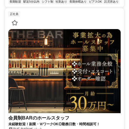
長期歓迎
駅近5分以内
シフト制
社割あり
長期休暇あり
ピアスOK
託児所あり
正社員
会員制BARのホールスタッフ
未経験歓迎！副業・ＷワークOK◎勤務日数・時間相談可！