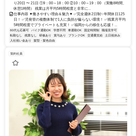
り20日 〜 21日 ①9：00～18：00 ②10：00～19：00 （実働8時間、
休憩1時間） 残業は月平均5時間程度と非常に...
仕事内容 ▼働きやすい理由＆魅力▼ ✅完全週休2日制✨年間休日125
日！ ✅児発管の複数体制で1人に負担が偏らない環境！ ✅残業月平均
5時間程度でプライベートも充実！ ✅福岡からの移住も応援！...
60代も応募可
バイク通勤OK
学歴不問
車通勤OK
固定時間制
職場見学可
転勤なし
残業なし
研修あり
賞与あり
ブランクOK
交通費支給
土日祝休み
入社祝い金あり
髪型・髪色自由
契約社員