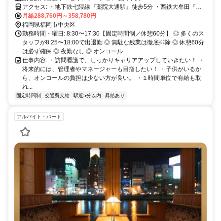
アクセス: ・地下鉄七隈線『薬院大通駅』徒歩5分 ・西鉄大牟田『薬
院駅』徒歩7分」 ・西鉄バス『新川町』バス停より徒歩１分 ・マイカ
月給288,760円～358,780円
ー通勤OK
福岡県福岡市中央区
勤務時間・曜日: 8:30〜17:30【固定時間制／休憩60分】 ◎ 多くのス
タッフが8:25〜18:00で出退勤 ◎ 無駄な残業は徹底排除 ◎ 休憩60分
は必ず確保 ◎ 夜勤なし ◎ オンコール...
仕事内容: ・訪問看護で、しっかりキャリアアップしていきたい！ ・
将来的には、管理者やマネージャーも目指したい！ ・子供がいるか
ら、オンコールの負担は少ない方が良い。 ・１時間単位で有給も取
れ...
固定時間制
交通費支給
駅近5分以内
昇給あり
アルバイト・パート