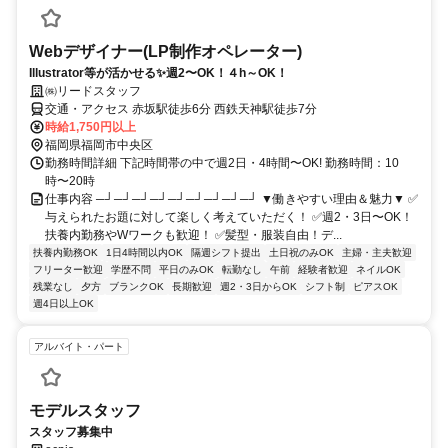
Webデザイナー(LP制作オペレーター)
Illustrator等が活かせる✨週2〜OK！４h～OK！
㈱リードスタッフ
交通・アクセス 赤坂駅徒歩6分 西鉄天神駅徒歩7分
時給1,750円以上
福岡県福岡市中央区
勤務時間詳細 下記時間帯の中で週2日・4時間〜OK! 勤務時間：10
時〜20時
仕事内容 ─┘─┘─┘─┘─┘─┘─┘─┘─┘ ▼働きやすい理由＆魅力▼ ✅
与えられたお題に対して楽しく考えていただく！ ✅週2・3日〜OK！
扶養内勤務やWワークも歓迎！ ✅髪型・服装自由！デ...
扶養内勤務OK
1日4時間以内OK
隔週シフト提出
土日祝のみOK
主婦・主夫歓迎
フリーター歓迎
学歴不問
平日のみOK
転勤なし
午前
経験者歓迎
ネイルOK
残業なし
夕方
ブランクOK
長期歓迎
週2・3日からOK
シフト制
ピアスOK
週4日以上OK
アルバイト・パート
モデルスタッフ
スタッフ募集中