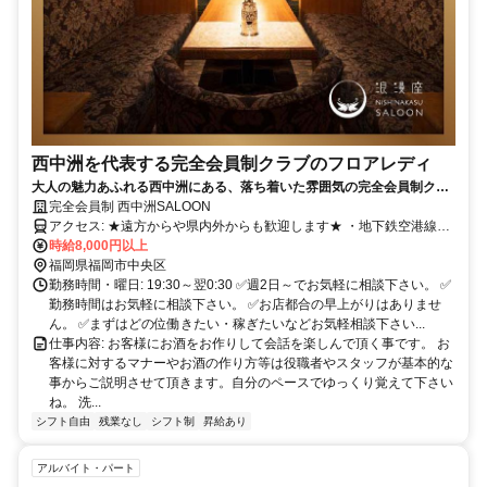
西中洲を代表する完全会員制クラブのフロアレディ
大人の魅力あふれる西中洲にある、落ち着いた雰囲気の完全会員制クラ
ブです✨信頼ある紳士的なお客様が集う上質な空間！未経験から一流の
完全会員制 西中洲SALOON
接客とマナーを身につけられます。 時給8,000円以上＋各種高額バック
アクセス: ★遠方からや県内外からも歓迎します★ ・地下鉄空港線
あり✨
「中洲川端駅」徒歩10分 ・西鉄大牟田線「西鉄福岡駅（天神駅）」
時給8,000円以上
徒歩8分 ・JR「博多駅」徒歩20分 ・地下鉄七隈線「櫛田神社前駅」
福岡県福岡市中央区
徒歩8分 ・地下鉄七隈線「天神南駅」徒歩8分 ・西鉄バス「中洲・南
勤務時間・曜日: 19:30～翌0:30 ✅週2日～でお気軽に相談下さい。 ✅
新地」「春吉」バス停 徒歩5分
勤務時間はお気軽に相談下さい。 ✅お店都合の早上がりはありませ
ん。 ✅まずはどの位働きたい・稼ぎたいなどお気軽相談下さい...
仕事内容: お客様にお酒をお作りして会話を楽しんで頂く事です。 お
客様に対するマナーやお酒の作り方等は役職者やスタッフが基本的な
事からご説明させて頂きます。自分のペースでゆっくり覚えて下さい
ね。 洗...
シフト自由
残業なし
シフト制
昇給あり
アルバイト・パート