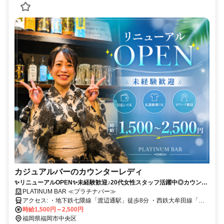
カジュアルバーのカウンターレディ
✨リニューアルOPEN✨未経験歓迎♪20代女性スタッフ活躍中◎カウンタ
ーだけのアットホームなBARです♪日払いOK・Wワーク歓迎・私服勤務
PLATINUM BAR ≪プラチナバー≫
OK✨初めての方も安心して始められます♪
アクセス: ・地下鉄七隈線「渡辺通駅」徒歩8分 ・西鉄大牟田線「西
鉄福岡駅（天神駅）」徒歩13分 ・地下鉄七隈線「天神南駅」徒歩3分
時給1,500円～2,500円
福岡県福岡市中央区