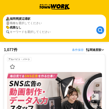
福岡県
渡辺通駅
職種を選択してください
残業なし
キーワードを選択してください
1,077件
条件保存
関連度順
アルバイト・パート