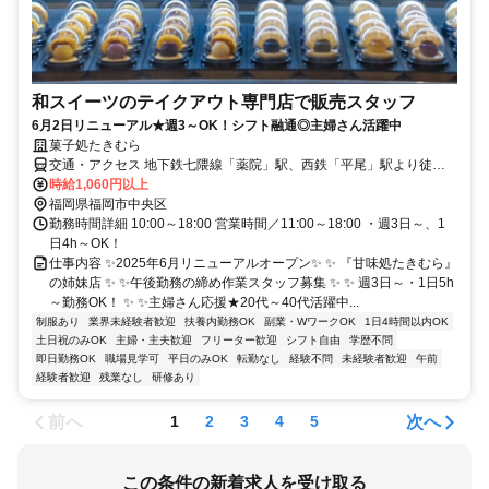
和スイーツのテイクアウト専門店で販売スタッフ
6月2日リニューアル★週3～OK！シフト融通◎主婦さん活躍中
菓子処たきむら
交通・アクセス 地下鉄七隈線「薬院」駅、西鉄「平尾」駅より徒歩7
分
時給1,060円以上
福岡県福岡市中央区
勤務時間詳細 10:00～18:00 営業時間／11:00～18:00 ・週3日～、1
日4h～OK！
仕事内容 ✨2025年6月リニューアルオープン✨ ✨ 『甘味処たきむら』
の姉妹店 ✨ ✨午後勤務の締め作業スタッフ募集 ✨ ✨ 週3日～・1日5h
～勤務OK！ ✨ ✨主婦さん応援★20代～40代活躍中...
制服あり
業界未経験者歓迎
扶養内勤務OK
副業・WワークOK
1日4時間以内OK
土日祝のみOK
主婦・主夫歓迎
フリーター歓迎
シフト自由
学歴不問
即日勤務OK
職場見学可
平日のみOK
転勤なし
経験不問
未経験者歓迎
午前
経験者歓迎
残業なし
研修あり
前へ
次へ
1
2
3
4
5
この条件の新着求人を受け取る