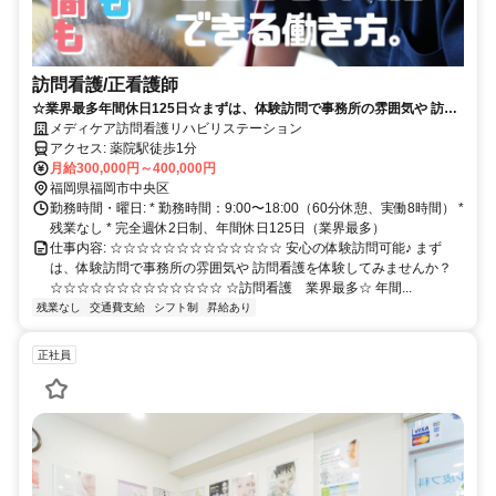
訪問看護/正看護師
☆業界最多年間休日125日☆まずは、体験訪問で事務所の雰囲気や 訪問
看護を体験してみませんか❓
メディケア訪問看護リハビリステーション
アクセス: 薬院駅徒歩1分
月給300,000円～400,000円
福岡県福岡市中央区
勤務時間・曜日: * 勤務時間：9:00〜18:00（60分休憩、実働8時間） *
残業なし * 完全週休2日制、年間休日125日（業界最多）
仕事内容: ☆☆☆☆☆☆☆☆☆☆☆☆☆ 安心の体験訪問可能♪ まず
は、体験訪問で事務所の雰囲気や 訪問看護を体験してみませんか？
☆☆☆☆☆☆☆☆☆☆☆☆☆ ☆訪問看護 業界最多☆ 年間...
残業なし
交通費支給
シフト制
昇給あり
正社員