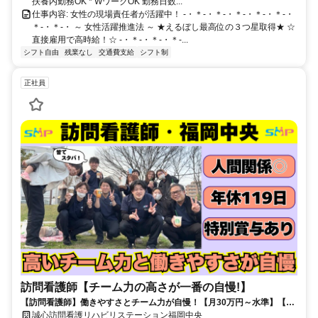
扶養内勤務OK * WワークOK 勤務日数...
仕事内容: 女性の現場責任者が活躍中！ -・＊-・＊-・＊-・＊-・＊-・
＊-・＊-・ ～ 女性活躍推進法 ～ ★えるぼし最高位の３つ星取得★ ☆
直接雇用で高時給！☆ -・＊-・＊-・＊-...
シフト自由
残業なし
交通費支給
シフト制
正社員
訪問看護師【チーム力の高さが一番の自慢!】
【訪問看護師】働きやすさとチーム力が自慢！【月30万円～水準】【頑
張るほど給与アップ】【人間関係◎】【時間有給可能】
誠心訪問看護リハビリステーション福岡中央