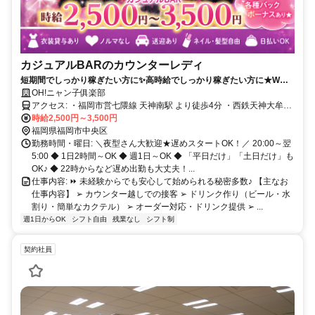
カジュアルBARのカウンターレディ
短期間でしっかり稼ぎたい方に✨高時給でしっかり稼ぎたい方に★Wワ
ークや掛け持ちで始めたい方に★遅い時間からでも働けるのでお気軽に
OH!ニャン子俱楽部
相談下さい(^^♪
アクセス: ・福岡市営七隈線 天神南駅 より徒歩4分 ・西鉄天神大牟田
線 西鉄福岡（天神）駅 より徒歩7分 ・福岡市営空港線 中洲川端駅 よ
時給2,500円～3,500円
り徒歩8分 【バスをご利用の場合】 ・西鉄バス 「天神南」バス停 よ
福岡県福岡市中央区
り徒歩4分 ・西鉄バス 「春吉」バス停 より徒歩5分 ・西鉄バス 「キ
勤務時間・曜日: ＼夜型さん大歓迎★遅めスタートOK！／ 20:00～翌
ャナルシティ博多前」バス停 より徒歩8分 ⭐ 送迎ありで安心通勤 ・
5:00 ◆ 1日2時間～OK ◆ 週1日～OK ◆ 「平日だけ」「土日だけ」も
終電／終バス後の出勤OK ・勤務後はご自宅付近までしっかり送迎 ・
OK♪ ◆ 22時からなど遅め出勤も大丈夫！...
福岡市内はもちろん、市外も相談OK ✧ 面接交通費支給あり ・面接に
仕事内容: ⏩ 未経験からでも安心して始められる秘密多数♪ 【主なお
お越しいただいた方には 往復最大1,000円まで支給（規定あり） 天
仕事内容】 ➢ カウンター越しでの接客 ➢ ドリンク作り（ビール・水
神・中洲エリアからアクセスしやすく、 通勤面・面接時の負担も少
割り・簡単なカクテル） ➢ オーダー対応・ドリンク提供 ➢ ...
ない働きやすい環境です✨
週1日からOK
シフト自由
残業なし
シフト制
契約社員