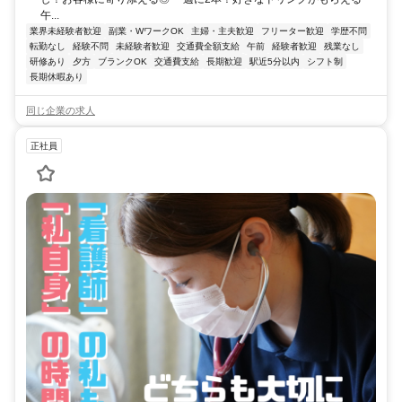
午...
業界未経験者歓迎
副業・WワークOK
主婦・主夫歓迎
フリーター歓迎
学歴不問
転勤なし
経験不問
未経験者歓迎
交通費全額支給
午前
経験者歓迎
残業なし
研修あり
夕方
ブランクOK
交通費支給
長期歓迎
駅近5分以内
シフト制
長期休暇あり
同じ企業の求人
正社員