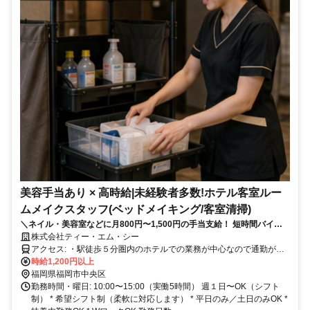
美容手当あり × 高時給|未経験者多数!ホテル客室ルー
ムメイクスタッフ(ベッドメイキング/客室清掃)
＼ネイル・美容室などに月800円〜1,500円の手当支給！ 短時間バイト
／接客なし｜未経験者多数！｜週3日〜歓迎
株式会社ティー・エム・シー
アクセス: ・駅徒歩５分圏内のホテルでの業務が中心なので通勤が楽
です
時給1,200円以上
福岡県福岡市中央区
勤務時間・曜日: 10:00〜15:00（実働5時間） 週１日〜OK（シフト
制） * 希望シフト制（柔軟に対応します） * 平日のみ／土日のみOK *