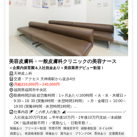
美容皮膚科・一般皮膚科クリニックの美容ナース
＜企業内保育園＆入社祝金あり＞美容業界デビュー歓迎！
天神皮ふ科
交通・アクセス 天神南駅から徒歩4分
月給210,000円～240,000円
福岡県福岡市中央区
勤務時間詳細 総労働時間：1ヶ月あたり160時間 ＜火・水・木曜日＞
9:30～18: 30 (実働8時間・休憩時間1時間） ＜月・金曜日＞ 10:00～
19:00 (実働8時間・休憩時間1時間）...
仕事内容 |◤ この求人の魅力 ◢| ──────────────────── ✅️
入社祝金20万円支給 →半年後10万円・1年後10万円支給 ✅️未経験
OK！臨床経験不問！ ✅️夜勤なし・日勤常勤！...
制服あり
フリーター歓迎
学歴不問
職場見学可
経験者歓迎
ネイルOK
残業なし
有資格者歓迎
研修あり
賞与あり
ブランクOK
育休あり
交通費支給