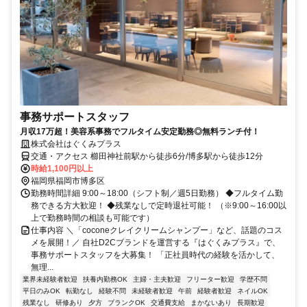
事務サポートスタッフ
月収17万超！美容系事務でフルタイム安定勤務◎無料ランチ付！
株式会社はぐくみプラス
交通・アクセス 櫛田神社前駅から徒歩6分/博多駅から徒歩12分
時給1,100円以上
福岡県福岡市博多区
勤務時間詳細 9:00～18:00（シフト制／週5日勤務） ◆フルタイム勤
務できる方大歓迎！ ◆残業なしで定時退社可能！ （※9:00～16:00以
上で勤務時間の相談も可能です）
仕事内容 ＼「coconeクレイクリームシャンプー」など、話題のコス
メを展開！／ 自社D2Cブランドを運営する『はぐくみプラス』で、
事務サポートスタッフを大募集！ 「正社員時代の経験を活かして、
無理...
業界未経験者歓迎
扶養内勤務OK
主婦・主夫歓迎
フリーター歓迎
学歴不問
平日のみOK
転勤なし
経験不問
未経験者歓迎
午前
経験者歓迎
ネイルOK
残業なし
研修あり
夕方
ブランクOK
交通費支給
まかないあり
長期歓迎