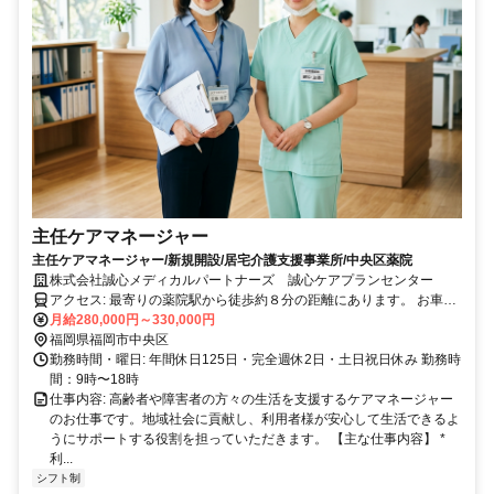
主任ケアマネージャー
主任ケアマネージャー/新規開設/居宅介護支援事業所/中央区薬院
株式会社誠心メディカルパートナーズ 誠心ケアプランセンター
アクセス: 最寄りの薬院駅から徒歩約８分の距離にあります。 お車で
の通勤も可能ですのでお気軽にお問い合わせください。
月給280,000円～330,000円
福岡県福岡市中央区
勤務時間・曜日: 年間休日125日・完全週休2日・土日祝日休み 勤務時
間：9時〜18時
仕事内容: 高齢者や障害者の方々の生活を支援するケアマネージャー
のお仕事です。地域社会に貢献し、利用者様が安心して生活できるよ
うにサポートする役割を担っていただきます。 【主な仕事内容】 *
利...
シフト制