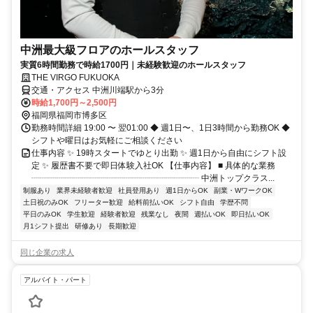
中洲最大級フロアのホールスタッフ
実質6時間勤務で時給1700円｜未経験歓迎のホールスタッフ
THE VIRGO FUKUOKA
交通・アクセス 中洲川端駅から3分
時給1,700円～2,500円
福岡県福岡市博多区
勤務時間詳細 19:00 〜 翌01:00 ◆ 週1日〜、1日3時間から勤務OK ◆
シフトや曜日はお気軽にご相談ください
仕事内容 ✨ 19時スタートでゆとり出勤 ✨ 週1日から自由にシフト設
定 ✨ 履歴書不要で即日体験入社OK 【仕事内容】 ■ 具体的な業務
┈┈┈┈┈┈┈┈┈┈┈┈┈┈┈┈┈┈┈┈ 中洲トップクラス...
制服あり
業界未経験者歓迎
社員登用あり
週1日からOK
副業・WワークOK
土日祝のみOK
フリーター歓迎
給料前払いOK
シフト自由
学歴不問
平日のみOK
学生歓迎
経験者歓迎
残業なし
夜間
週払いOK
即日払いOK
月1シフト提出
研修あり
長期歓迎
同じ企業の求人
アルバイト・パート