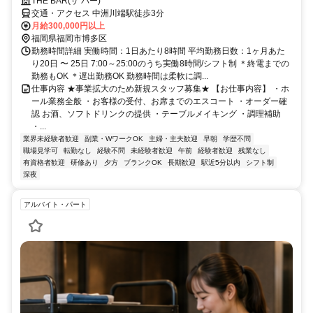
THE BAR(ザ バー)
交通・アクセス 中洲川端駅徒歩3分
月給300,000円以上
福岡県福岡市博多区
勤務時間詳細 実働時間：1日あたり8時間 平均勤務日数：1ヶ月あた
り20日 〜 25日 7:00～25:00のうち実働8時間/シフト制 ＊終電までの
勤務もOK ＊遅出勤務OK 勤務時間は柔軟に調...
仕事内容 ★事業拡大のため新規スタッフ募集★ 【お仕事内容】 ・ホ
ール業務全般 ・お客様の受付、お席までのエスコート ・オーダー確
認 お酒、ソフトドリンクの提供 ・テーブルメイキング ・調理補助
・...
業界未経験者歓迎
副業・WワークOK
主婦・主夫歓迎
早朝
学歴不問
職場見学可
転勤なし
経験不問
未経験者歓迎
午前
経験者歓迎
残業なし
有資格者歓迎
研修あり
夕方
ブランクOK
長期歓迎
駅近5分以内
シフト制
深夜
アルバイト・パート