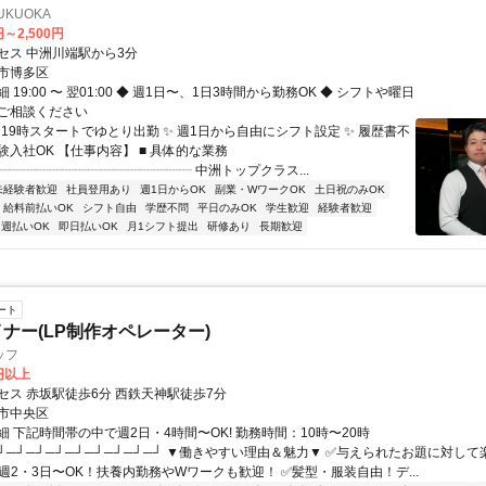
FUKUOKA
円～2,500円
セス 中洲川端駅から3分
市博多区
 19:00 〜 翌01:00 ◆ 週1日〜、1日3時間から勤務OK ◆ シフトや曜日
ご相談ください
 19時スタートでゆとり出勤 ✨ 週1日から自由にシフト設定 ✨ 履歴書不
入社OK 【仕事内容】 ■ 具体的な業務
┈┈┈┈┈┈┈┈┈┈┈┈┈┈┈ 中洲トップクラス...
未経験者歓迎
社員登用あり
週1日からOK
副業・WワークOK
土日祝のみOK
給料前払いOK
シフト自由
学歴不問
平日のみOK
学生歓迎
経験者歓迎
週払いOK
即日払いOK
月1シフト提出
研修あり
長期歓迎
ート
イナー(LP制作オペレーター)
ッフ
0円以上
セス 赤坂駅徒歩6分 西鉄天神駅徒歩7分
市中央区
 下記時間帯の中で週2日・4時間〜OK! 勤務時間：10時〜20時
─┘─┘─┘─┘─┘─┘─┘─┘─┘ ▼働きやすい理由＆魅力▼ ✅与えられたお題に対し
週2・3日〜OK！扶養内勤務やWワークも歓迎！ ✅髪型・服装自由！デ...