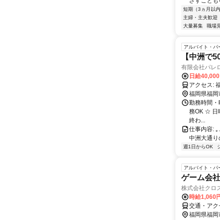
ざすことも
短期（3ヵ月以
主婦・主夫歓迎
大量募集
職場
アルバイト・パ
【中洲で5
有限会社パレ
日給40,00
福岡県福岡
勤務時間・曜日
務OK ☆ 
終わ...
仕事内容: ｡.｡
中洲大通りの
週1日からOK
アルバイト・パ
ゲーム会社
株式会社クロス
時給1,060
交通・アク
福岡県福岡