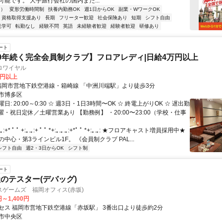
可能です。 大手旅行会社の国内また...
内）
変形労働時間制
扶養内勤務OK
週1日からOK
副業・WワークOK
資格取得支援あり
長期
フリーター歓迎
社会保険あり
短期
シフト自由
見学可
転勤なし
経験不問
英語
未経験者歓迎
経験者歓迎
研修あり
ート
0年続く完全会員制クラブ】フロアレディ|日給4万円以上
ロワイヤル
0円以上
アクセス: 福岡市営地下鉄空港線・箱崎線 「中洲川端駅」より徒歩3分
市博多区
: 20:00～0:30 ☆ 週3日・1日3時間〜OK ☆ 終電上がりOK ☆ 遅出勤
日曜・祝日定休／土曜営業あり 【勤務例】 ・20:00〜23:00（学校・仕事
:+* ﾟ ﾟ +:｡.｡:+ ﾟ ﾟ *+:｡.｡.｡:+*ﾟ ﾟ *+:｡.｡: ★フロアキャスト増員採用中★
中心・第3ラインビル1F。 《会員制クラブ PAL...
シフト自由
週2・3日からOK
シフト制
ート
のテスター(デバッグ)
ゲームズ 福岡オフィス(赤坂)
円～1,400円
セス 福岡市営地下鉄空港線「赤坂駅」 3番出口より徒歩約2分
市中央区