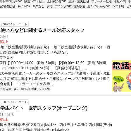
1日4時間以内OK
隔週シフト提出
土日祝のみOK
主婦・主夫歓迎
フリーター歓迎
学歴不問
平
経験者歓迎
ネイルOK
残業なし
夕方
ブランクOK
長期歓迎
週2・3日からOK
シフト制
ピ
アルバイト・パート
の使い方などに関するメール対応スタッフ
式会社
0円以上
線｢西鉄福岡(天神)駅｣ 徒歩8分 ＊転勤なし
市中央区
 [1]09:00〜14:00（実働: 5時間） [2]09:00〜18:00（実働: 8時間、
 [3]13:00〜18:00（実働: 5時間） 【勤務時間補足】 ...
 ≪大手生活家電メーカーのメール対応スタッフ≫ 洗濯機・冷蔵庫・炊飯
近な生活家電に関するお問合せ・ご相談に メールでご対応頂くお仕事で
合せ例】 ・エラーコードが表示...
近5分以内
週2・3日からOK
シフト制
アルバイト・パート
学生バイト 販売スタッフ(オープニング)
神1丁目店
0円以上
福岡市営空港線 天神12番口徒歩約1分、西鉄天神大牟田線 西鉄福岡(天神)
4分、福岡市営七隈線 天神南3番口徒歩約6分