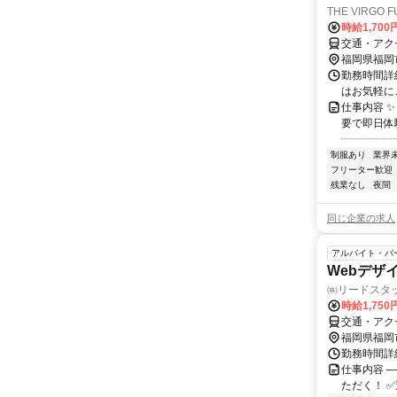
THE VIRGO 
時給1,700
交通・アク
福岡県福岡
勤務時間詳細
はお気軽に
仕事内容 ✨
要で即日体験
┈┈┈┈┈
制服あり
業界
フリーター歓迎
残業なし
夜間
同じ企業の求人
アルバイト・パ
Webデザ
㈱リードスタ
時給1,75
交通・アク
福岡県福岡
勤務時間詳細
仕事内容 
ただく！ ✅