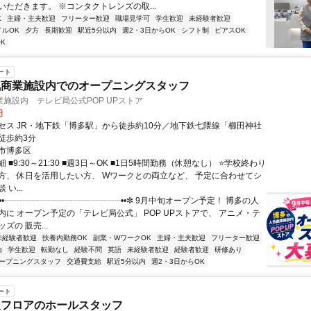
いただきます。 ※コンタクトレンズの取...
K
主婦・主夫歓迎
フリーター歓迎
職場見学可
学生歓迎
未経験者歓迎
イルOK
夕方
長期歓迎
駅近5分以内
週2・3日からOK
シフト制
ピアスOK
K
ート
気商業施設内でのオープニングスタッフ
施設内 テレビ局公式POP UPストア
円
セス JR・地下鉄「博多駅」から徒歩約10分／地下鉄七隈線「櫛田神社
徒歩約3分
市博多区
 ■9:30～21:30 ■週3日～OK ■1日5時間勤務（休憩なし） ⭐学校終わり
方、 休日を活用したい方、 Wワークとの両立など、 予定に合わせてシ
い...
••┈┈┈┈┈┈┈┈┈┈┈┈┈┈••✼ 9月中旬オープン予定！ 博多の人
内に オープン予定の「テレビ局公式」 POP UPストアで、 アニメ・テ
ズの 販売...
未経験者歓迎
扶養内勤務OK
副業・WワークOK
主婦・主夫歓迎
フリーター歓迎
由
学生歓迎
転勤なし
経験不問
英語
未経験者歓迎
経験者歓迎
研修あり
ープニングスタッフ
交通費支給
駅近5分以内
週2・3日からOK
ート
級フロアのホールスタッフ