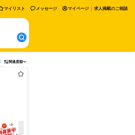
マイリスト
メッセージ
マイページ
求人掲載のご相談
存
関連度順