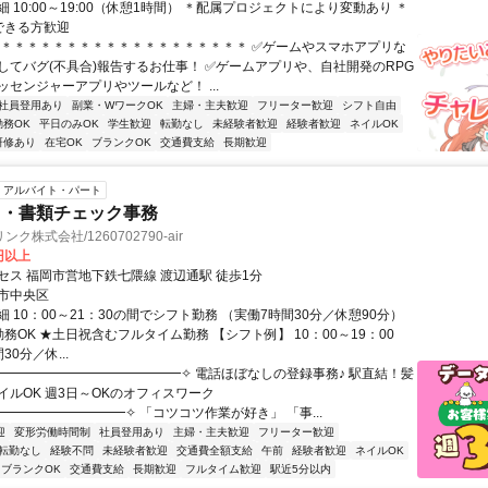
 10:00～19:00（休憩1時間） ＊配属プロジェクトにより変動あり ＊
できる方歓迎
＊＊＊＊＊＊＊＊＊＊＊＊＊＊＊＊＊＊＊＊ ✅ゲームやスマホアプリな
してバグ(不具合)報告するお仕事！ ✅ゲームアプリや、自社開発のRPG
ッセンジャーアプリやツールなど！ ...
社員登用あり
副業・WワークOK
主婦・主夫歓迎
フリーター歓迎
シフト自由
勤務OK
平日のみOK
学生歓迎
転勤なし
未経験者歓迎
経験者歓迎
ネイルOK
研修あり
在宅OK
ブランクOK
交通費支給
長期歓迎
アルバイト・パート
力・書類チェック事務
ク株式会社/1260702790-air
0円以上
セス 福岡市営地下鉄七隈線 渡辺通駅 徒歩1分
市中央区
 10：00～21：30の間でシフト勤務 （実働7時間30分／休憩90分）
務OK ★土日祝含むフルタイム勤務 【シフト例】 10：00～19：00
0分／休...
✧━━━━━━━━━━━━━━✧ 電話ほぼなしの登録事務♪ 駅直結！髪
イルOK 週3日～OKのオフィスワーク
━━━━━━━━━━✧ 「コツコツ作業が好き」 「事...
迎
変形労働時間制
社員登用あり
主婦・主夫歓迎
フリーター歓迎
転勤なし
経験不問
未経験者歓迎
交通費全額支給
午前
経験者歓迎
ネイルOK
ブランクOK
交通費支給
長期歓迎
フルタイム歓迎
駅近5分以内