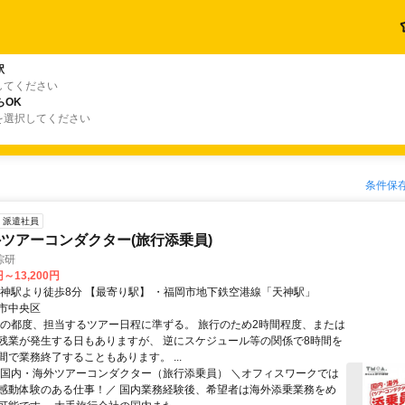
駅
してください
らOK
を選択してください
条件保
派遣社員
ツアーコンダクター(旅行添乗員)
綜研
円～13,200円
天神駅より徒歩8分 【最寄り駅】 ・福岡市地下鉄空港線「天神駅」
市中央区
その都度、担当するツアー日程に準ずる。 旅行のため2時間程度、または
残業が発生する日もありますが、 逆にスケジュール等の関係で8時間を
間で業務終了することもあります。 ...
★国内・海外ツアーコンダクター（旅行添乗員） ＼オフィスワークでは
感動体験のある仕事！／ 国内業務経験後、希望者は海外添乗業務をめ