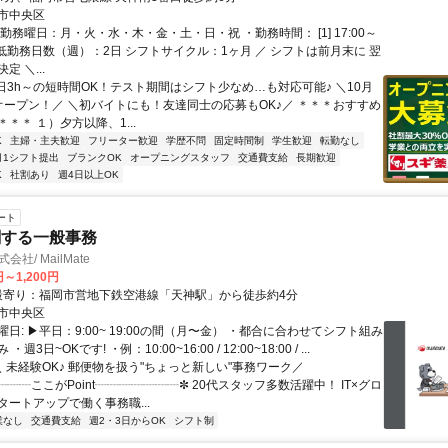
市中央区
勤務曜日：月・火・水・木・金・土・日・祝 ・勤務時間： [1] 17:00～
・最低勤務日数（週）：2日 シフトサイクル：1ヶ月 ／ シフトは前月末に 翌
 ＼...
1日3h～の短時間OK！テスト期間はシフト少なめ…も対応可能♪ ＼10月
Wオープン！／ ＼初バイトにも！友達同士の応募もOK♪／ ＊＊＊おすすめ
＊＊ １）夕方以降、1...
K
主婦・主夫歓迎
フリーター歓迎
学歴不問
固定時間制
学生歓迎
転勤なし
月1シフト提出
ブランクOK
オープニングスタッフ
交通費支給
長期歓迎
K
社割あり
週4日以上OK
ート
関する一般事務
式会社/ MailMate
円～1,200円
アクセス: 最寄り：福岡市営地下鉄空港線「天神駅」から徒歩約4分
市中央区
日: ▶平日：9:00~ 19:00の間（月〜金） ・都合に合わせてシフト組み
週3日~OKです! ・例：10:00~16:00 / 12:00~18:00 / ...
＼ 未経験OK♪ 郵便物を扱う"ちょっと新しい"事務ワーク／
┈┈ここがPoint┈┈┈┈┈┈┈✼ 20代スタッフ多数活躍中！ IT×グロ
タートアップで働く事務職...
業なし
交通費支給
週2・3日からOK
シフト制