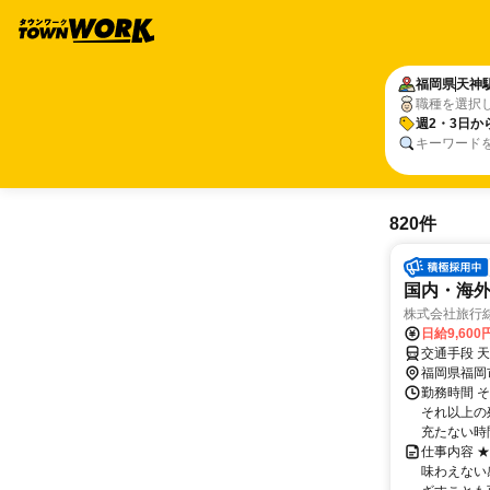
福岡県
天神
職種を選択
週2・3日か
キーワード
820件
国内・海外
株式会社旅行
日給9,600
交通手段 
福岡県福岡
勤務時間 
それ以上の
充たない時
仕事内容 
味わえない