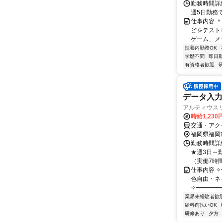
勤務時間詳細
週5日勤務
仕事内容 
どをテスト
ゲーム、メ
扶養内勤務OK
学歴不問
即日
有資格者歓迎
データ入
アルティウスリン
時給1,23
交通・アク
福岡県福岡
勤務時間詳細
★週3日～勤
（実働7時間3
仕事内容 
色自由・ネ
✧━━━━
業界未経験者歓
給料前払いOK
研修あり
夕方