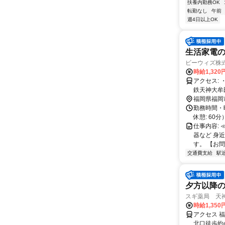
扶養内勤務OK
転勤なし
午前
週4日以上OK
生活家電
ビーウィズ株
時給1,32
アクセス: ・地下鉄空港線｢天神駅｣ 徒歩4分 ・地下鉄空港線｢赤坂駅｣ 徒歩6分 ・西
鉄天神大牟田
福岡県福岡
勤務時間・曜日:
休憩: 60分）
仕事内容:
器など 身
す。 【お問
交通費支給
駅
夕方以降の
スギ薬局 天
時給1,35
アクセス 
北口徒歩約