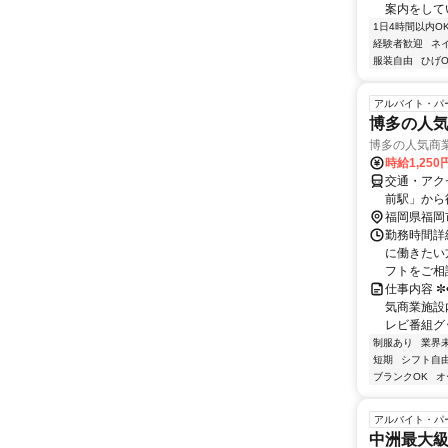
案内をして
1日4時間以内O
経験者歓迎
ネ
服装自由
ひげO
アルバイト・パ
博多の人
博多の人気商業
時給1,250
交通・アク
前駅」から
福岡県福岡
勤務時間詳細
に働きたい
フトをご相談 
仕事内容 ✼
気商業施設
レビ番組グッ
制服あり
業界
短期
シフト自
ブランクOK
オ
アルバイト・パ
中洲最大