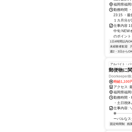
福岡県福岡
勤務時間 ・
23:15 
１カ月分が決定
仕事内容 
中旬 NE
のポイント＊
1日4時間以内O
未経験者歓迎
週2・3日からO
アルバイト・パ
郵便物に
Doorkeeper株
時給1,100
福岡県福岡
勤務時間・曜
・土日祝休み ・
仕事内容: 
✼┈┈┈┈┈
ーバルなス
固定時間制
残