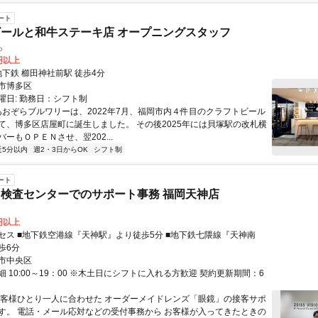
ート
ールと和牛ステーキ店 オープニングスタッフ
ら
0円以上
クセス: 地下鉄 櫛田神社前駅 徒歩4分
市博多区
曜日: 勤務日：シフト制
 あおぞらブルワリーは、2022年7月、福岡市内４件目のクラフトビール
て、博多区店屋町に誕生しました。 その後2025年には貝塚駅の改札横
ーもＯＰＥＮさせ、翌202...
近5分以内
週2・3日からOK
シフト制
ート
検査センターでのサポート事務 福岡天神店
0円以上
セス ■地下鉄空港線『天神駅』より徒歩5分 ■地下鉄七隈線『天神南
歩6分
市中央区
 10:00～19：00 ※木土日にシフトに入れる方歓迎 契約更新期間：6
お客様ひとり一人に合わせた オーダーメイドレンズ「眼鏡」の接客サポ
す。 電話・メール応対などの受付事務から お客様が入ってきたときの