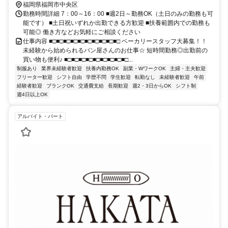
福岡県福岡市中央区
勤務時間詳細 7：00～16：00 ■週2日～勤務OK（土日のみの勤務も可
能です） ■土日祝いずれか出勤できる方歓迎 ■扶養範囲内での勤務も
可能◎ 働き方などお気軽にご相談ください
仕事内容 ■□■□■□■□■□■□■□■□■□■□ ベーカリースタッフ大募集！！
未経験から始められるパン屋さんのお仕事☆ 短時間勤務◎出勤前の
買い物も便利♪ ■□■□■□■□■□■□■□■□■□...
制服あり
業界未経験者歓迎
扶養内勤務OK
副業・WワークOK
主婦・主夫歓迎
フリーター歓迎
シフト自由
学歴不問
学生歓迎
転勤なし
未経験者歓迎
午前
経験者歓迎
ブランクOK
交通費支給
長期歓迎
週2・3日からOK
シフト制
週4日以上OK
アルバイト・パート