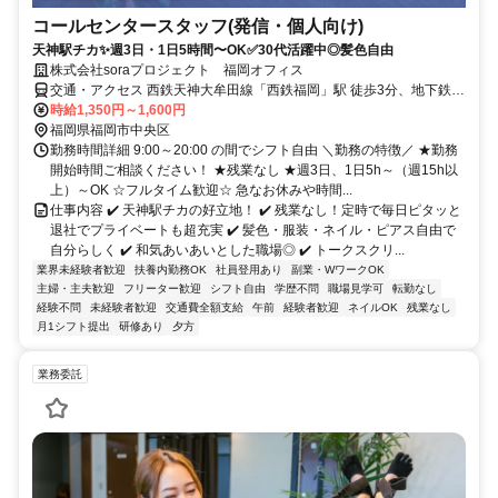
コールセンタースタッフ(発信・個人向け)
天神駅チカ✨週3日・1日5時間〜OK✅30代活躍中◎髪色自由
株式会社soraプロジェクト 福岡オフィス
交通・アクセス 西鉄天神大牟田線「西鉄福岡」駅 徒歩3分、地下鉄七
隈線「天神南」駅 徒歩5分
時給1,350円～1,600円
福岡県福岡市中央区
勤務時間詳細 9:00～20:00 の間でシフト自由 ＼勤務の特徴／ ★勤務
開始時間ご相談ください！ ★残業なし ★週3日、1日5h～（週15h以
上）～OK ☆フルタイム歓迎☆ 急なお休みや時間...
仕事内容 ✔️ 天神駅チカの好立地！ ✔️ 残業なし！定時で毎日ピタッと
退社でプライベートも超充実 ✔️ 髪色・服装・ネイル・ピアス自由で
自分らしく ✔️ 和気あいあいとした職場◎ ✔️ トークスクリ...
業界未経験者歓迎
扶養内勤務OK
社員登用あり
副業・WワークOK
主婦・主夫歓迎
フリーター歓迎
シフト自由
学歴不問
職場見学可
転勤なし
経験不問
未経験者歓迎
交通費全額支給
午前
経験者歓迎
ネイルOK
残業なし
月1シフト提出
研修あり
夕方
業務委託