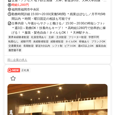
交通・アクセス 地下鉄空港線「天神」駅徒歩3分、天神大牟田線「西
鉄福岡」駅徒歩5分、地下鉄七隈線「天神南」駅徒歩10分
時給1,280円
福岡県福岡市中央区
勤務時間詳細 15:00〜20:00(実働5時間) ＊残業ほぼなし／月平均5時
間以内 ＊時間・曜日固定の相談も可能です
仕事内容 ＼午後からサクッと働ける／ 15:00～20:00の時短シフト♪
＊週3日～勤務OK！扶養内もキープ！ ＊高時給1280円で効率的に稼
げる！ ＊服装・髪色自由！ネイルもOK！ ＊天神駅チカ...
業界未経験者歓迎
社員登用あり
主婦・主夫歓迎
フリーター歓迎
学歴不問
転勤なし
経験不問
未経験者歓迎
経験者歓迎
ネイルOK
研修あり
ブランクOK
交通費支給
長期歓迎
駅近5分以内
シフト制
ピアスOK
週4日以上OK
服装自由
履歴書不要
同じ企業の求人
正社員