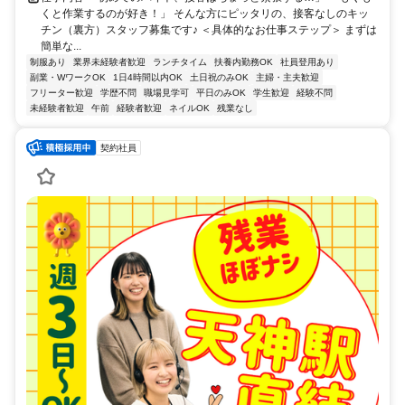
くと作業するのが好き！」 そんな方にピッタリの、接客なしのキッ
チン（裏方）スタッフ募集です♪ ＜具体的なお仕事ステップ＞ まずは
簡単な...
制服あり
業界未経験者歓迎
ランチタイム
扶養内勤務OK
社員登用あり
副業・WワークOK
1日4時間以内OK
土日祝のみOK
主婦・主夫歓迎
フリーター歓迎
学歴不問
職場見学可
平日のみOK
学生歓迎
経験不問
未経験者歓迎
午前
経験者歓迎
ネイルOK
残業なし
契約社員