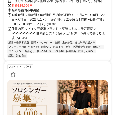
アクセス 福岡市営空港線 赤坂（福岡県）2番口徒歩約2分、福岡市営
空港線 天神3番口徒歩約11分、西鉄天神大牟田線 西鉄福岡(天神)ソラ
月給285,000円
リア口徒歩約12分 赤坂駅より徒歩5分
福岡県福岡市中央区
勤務時間 実働時間：8時間/日 平均勤務日数：1ヶ月あたり18日～20
日 ■入社日：2026/9/1 ■採用締め切り：2026/8/24 前後 ■勤務時間：
8:00-20:00内でシフト制（実働8...
仕事内容 ＼ドイツ高級車ブランド × 英語スキル × 安定環境 ／
/////////////////////////////// 世界的な技術に触れながら 誇りを持って働ける環
境です ///////...
業界未経験者歓迎
副業・WワークOK
主婦・主夫歓迎
資格取得支援あり
フリーター歓迎
学歴不問
転勤なし
経験不問
英語
交通費全額支給
研修あり
ブランクOK
育休あり
駅近5分以内
シフト制
服装自由
友達と応募OK
髪型・髪色自由
アルバイト・パート