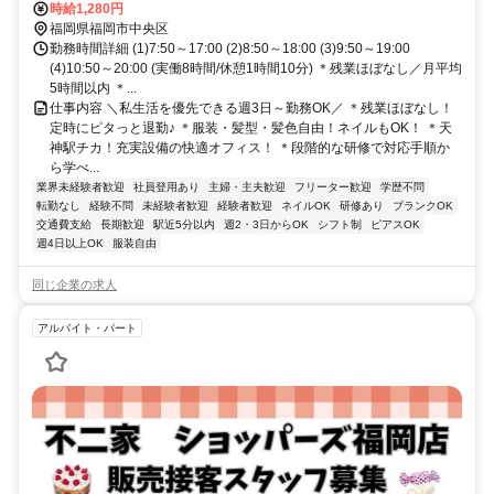
鉄福岡」駅徒歩5分、地下鉄七隈線「天神南」駅徒歩10分
時給1,280円
福岡県福岡市中央区
勤務時間詳細 (1)7:50～17:00 (2)8:50～18:00 (3)9:50～19:00
(4)10:50～20:00 (実働8時間/休憩1時間10分) ＊残業ほぼなし／月平均
5時間以内 ＊...
仕事内容 ＼私生活を優先できる週3日～勤務OK／ ＊残業ほぼなし！
定時にピタっと退勤♪ ＊服装・髪型・髪色自由！ネイルもOK！ ＊天
神駅チカ！充実設備の快適オフィス！ ＊段階的な研修で対応手順か
ら学べ...
業界未経験者歓迎
社員登用あり
主婦・主夫歓迎
フリーター歓迎
学歴不問
転勤なし
経験不問
未経験者歓迎
経験者歓迎
ネイルOK
研修あり
ブランクOK
交通費支給
長期歓迎
駅近5分以内
週2・3日からOK
シフト制
ピアスOK
週4日以上OK
服装自由
同じ企業の求人
アルバイト・パート