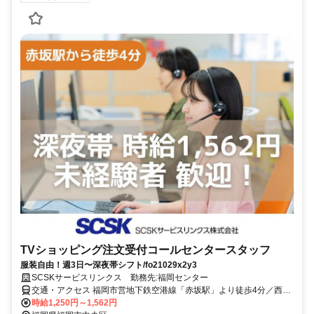
TVショッピング注文受付コールセンタースタッフ
服装自由！週3日〜深夜帯シフト/fo21029x2y3
SCSKサービスリンクス 勤務先:福岡センター
交通・アクセス 福岡市営地下鉄空港線「赤坂駅」より徒歩4分／西鉄
天神大牟田線「西鉄福岡（天神）駅」より徒歩8分
時給1,250円～1,562円