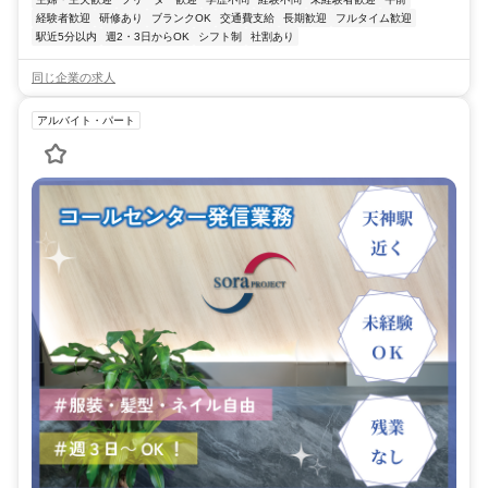
経験者歓迎
研修あり
ブランクOK
交通費支給
長期歓迎
フルタイム歓迎
駅近5分以内
週2・3日からOK
シフト制
社割あり
同じ企業の求人
アルバイト・パート