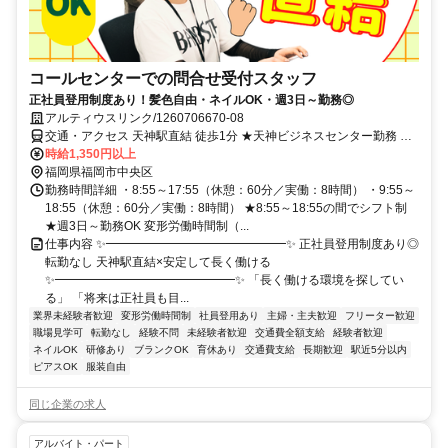
コールセンターでの問合せ受付スタッフ
正社員登用制度あり！髪色自由・ネイルOK・週3日～勤務◎
アルティウスリンク/1260706670-08
交通・アクセス 天神駅直結 徒歩1分 ★天神ビジネスセンター勤務 ★
来社不要の電話面接
時給1,350円以上
福岡県福岡市中央区
勤務時間詳細 ・8:55～17:55（休憩：60分／実働：8時間） ・9:55～
18:55（休憩：60分／実働：8時間） ★8:55～18:55の間でシフト制
★週3日～勤務OK 変形労働時間制（...
仕事内容 ✨━━━━━━━━━━━━━━━✨ 正社員登用制度あり◎
転勤なし 天神駅直結×安定して長く働ける
✨━━━━━━━━━━━━━━━✨ 「長く働ける環境を探してい
る」 「将来は正社員も目...
業界未経験者歓迎
変形労働時間制
社員登用あり
主婦・主夫歓迎
フリーター歓迎
職場見学可
転勤なし
経験不問
未経験者歓迎
交通費全額支給
経験者歓迎
ネイルOK
研修あり
ブランクOK
育休あり
交通費支給
長期歓迎
駅近5分以内
ピアスOK
服装自由
同じ企業の求人
アルバイト・パート