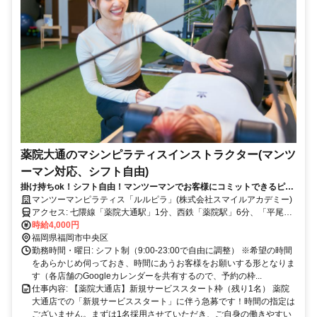
薬院大通のマシンピラティスインストラクター(マンツ
ーマン対応、シフト自由)
掛け持ちok！シフト自由！マンツーマンでお客様にコミットできるピラ
ティスインスタラクター
マンツーマンピラティス「ルルピラ」(株式会社スマイルアカデミー)
アクセス: 七隈線「薬院大通駅」1分、西鉄「薬院駅」6分、「平尾
駅」15分。薬院四つ角「新極真カラテ」「ビヨンドリハビリ」の上フ
時給4,000円
ロア3F
福岡県福岡市中央区
勤務時間・曜日: シフト制（9:00-23:00で自由に調整） ※希望の時間
をあらかじめ伺っておき、時間にあうお客様をお願いする形となりま
す（各店舗のGoogleカレンダーを共有するので、予約の枠...
仕事内容: 【薬院大通店】新規サービススタート枠（残り1名） 薬院
大通店での「新規サービススタート」に伴う急募です！時間の指定は
ございません。まずは1名採用させていただき、ご自身の働きやすい