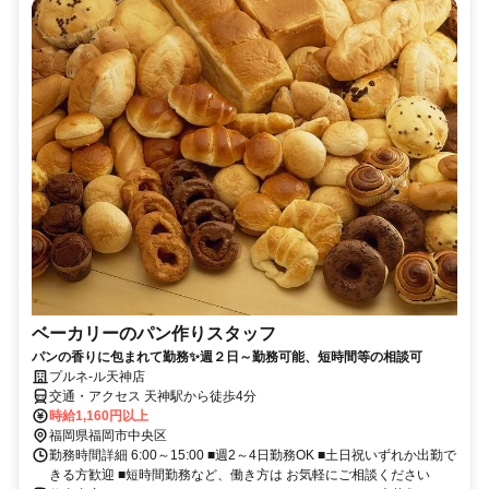
ベーカリーのパン作りスタッフ
パンの香りに包まれて勤務✨週２日～勤務可能、短時間等の相談可
プルネ-ル天神店
交通・アクセス 天神駅から徒歩4分
時給1,160円以上
福岡県福岡市中央区
勤務時間詳細 6:00～15:00 ■週2～4日勤務OK ■土日祝いずれか出勤で
きる方歓迎 ■短時間勤務など、働き方は お気軽にご相談ください