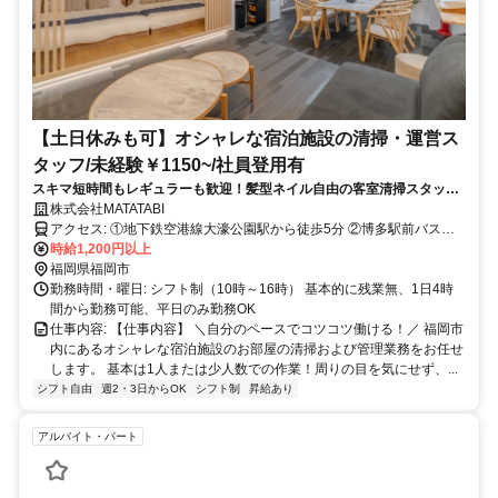
【土日休みも可】オシャレな宿泊施設の清掃・運営ス
タッフ/未経験￥1150~/社員登用有
スキマ短時間もレギュラーも歓迎！髪型ネイル自由の客室清掃スタッフ
★
株式会社MATATABI
アクセス: ①地下鉄空港線大濠公園駅から徒歩5分 ②博多駅前バス停
から「美野島三丁目」で下車、徒歩3分 ③博多駅から徒歩8分・地下
時給1,200円以上
鉄空港線祇園駅から徒歩4分
福岡県福岡市
勤務時間・曜日: シフト制（10時～16時） 基本的に残業無、1日4時
間から勤務可能、平日のみ勤務OK
仕事内容: 【仕事内容】 ＼自分のペースでコツコツ働ける！／ 福岡市
内にあるオシャレな宿泊施設のお部屋の清掃および管理業務をお任せ
します。 基本は1人または少人数での作業！周りの目を気にせず、...
シフト自由
週2・3日からOK
シフト制
昇給あり
アルバイト・パート