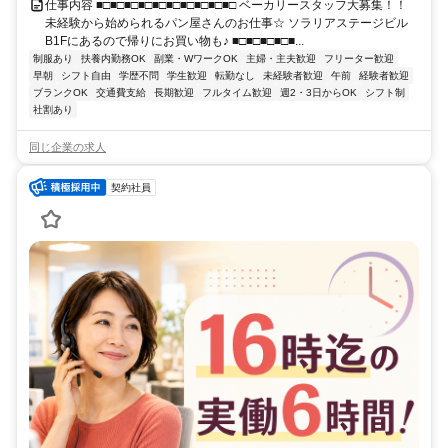
仕事内容 ■□■□■□■□■□■□■□■□■□■□ ベーカリースタッフ大募集！！
未経験から始められるパン屋さんのお仕事☆ ソラリアステージビル
B1Fにあるので帰りにお買い物も♪ ■□■□■□■□■...
制服あり
扶養内勤務OK
副業・WワークOK
主婦・主夫歓迎
フリーター歓迎
早朝
シフト自由
学歴不問
学生歓迎
転勤なし
未経験者歓迎
午前
経験者歓迎
ブランクOK
交通費支給
長期歓迎
フルタイム歓迎
週2・3日からOK
シフト制
社割あり
同じ企業の求人
契約社員