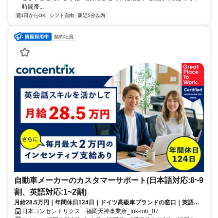
時間帯...
週1日からOK
シフト自由
駅近5分以内
契約社員
自動車メーカーのカスタマーサポート(日本語対応:8~9
割、英語対応:1~2割)
月給28.5万円｜年間休日124日｜ドイツ高級車ブランドの窓口｜英語ス
キルが活かせる
日本コンセントリクス 福岡天神事業所_fuk-mb_07