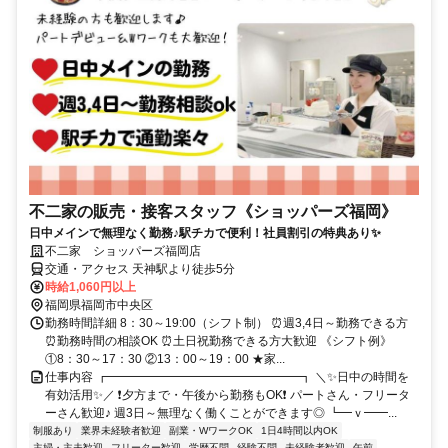
不二家の販売・接客スタッフ《ショッパーズ福岡》
日中メインで無理なく勤務♪駅チカで便利！社員割引の特典あり✨
不二家 ショッパーズ福岡店
交通・アクセス 天神駅より徒歩5分
時給1,060円以上
福岡県福岡市中央区
勤務時間詳細 8：30～19:00（シフト制） ⏰週3,4日～勤務できる方
⏰勤務時間の相談OK ⏰土日祝勤務できる方大歓迎 《シフト例》
①8：30～17：30 ②13：00～19：00 ★家...
仕事内容 ┏━━━━━━━━━━━━━━━━┓ ＼✨日中の時間を
有効活用✨／ ❗夕方まで・午後から勤務もOK❗ パートさん・フリータ
ーさん歓迎♪ 週3日～無理なく働くことができます◎ ┗━ｖ━━...
制服あり
業界未経験者歓迎
副業・WワークOK
1日4時間以内OK
主婦・主夫歓迎
フリーター歓迎
学歴不問
経験不問
未経験者歓迎
午前