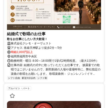
結婚式で歌唱のお仕事
歌をお仕事にしたい方大歓迎！
株式会社クレモ・オーヴェスト
アクセス: 各線天神駅より徒歩2分～5分
時給2,000円以上
福岡県福岡市中央区
勤務時間・曜日: 8:00～18:00間で1挙式2時間程度。（最大1日6件）
仕事内容: 結婚式の式中に歌っていただくお仕事です。 披露宴での歌
唱ではございませんので、新郎新婦の入場や退場時等に、弊社指定の
楽曲の歌唱をお願いします。 歌唱楽曲例： ジョンレノン / イマ...
シフト自由
駅近5分以内
シフト制
アルバイト・パート