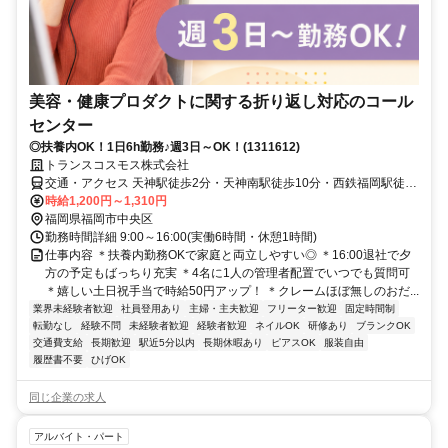
美容・健康プロダクトに関する折り返し対応のコール
センター
◎扶養内OK！1日6h勤務♪週3日～OK！(1311612)
トランスコスモス株式会社
交通・アクセス 天神駅徒歩2分・天神南駅徒歩10分・西鉄福岡駅徒歩
5分
時給1,200円～1,310円
福岡県福岡市中央区
勤務時間詳細 9:00～16:00(実働6時間・休憩1時間)
仕事内容 ＊扶養内勤務OKで家庭と両立しやすい◎ ＊16:00退社で夕
方の予定もばっちり充実 ＊4名に1人の管理者配置でいつでも質問可
＊嬉しい土日祝手当で時給50円アップ！ ＊クレームほぼ無しのおだ...
業界未経験者歓迎
社員登用あり
主婦・主夫歓迎
フリーター歓迎
固定時間制
転勤なし
経験不問
未経験者歓迎
経験者歓迎
ネイルOK
研修あり
ブランクOK
交通費支給
長期歓迎
駅近5分以内
長期休暇あり
ピアスOK
服装自由
履歴書不要
ひげOK
同じ企業の求人
アルバイト・パート