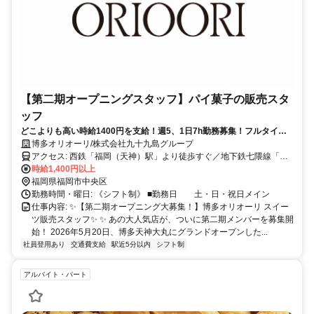
【第二期オープニングスタッフ】パイ菓子の販売スタ
ッフ
どこよりも高い時給1400円を支給！週5、1日7h勤務募集！フルタイム
仕事探し中＆勤務中の方必見！
博多オリオーリ/株式会社九十九島グループ
アクセス: 西鉄「福岡（天神）駅」より徒歩すぐ／地下鉄七隈線「天
神南駅」より徒歩すぐ／各線「天神駅」からもアクセス良好です ※
時給1,400円以上
福岡（天神）駅直結で雨に濡れず通勤ラクラク！
福岡県福岡市中央区
勤務時間・曜日: 《シフト制》 ■勤務日 土・日・祝日メイン
仕事内容: ✨【第二期オープニング大募集！】博多オリオーリ スイー
ツ販売スタッフ✨ ✨ あの大人気店が、ついに第二期メンバーを募集開
始！ 2026年5月20日、博多天神大丸にグランドオープンした...
社員登用あり
交通費支給
駅近5分以内
シフト制
アルバイト・パート