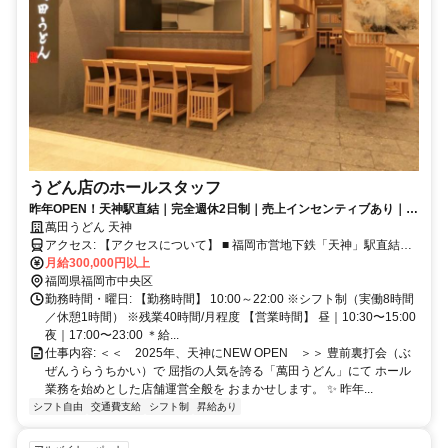
うどん店のホールスタッフ
昨年OPEN！天神駅直結｜完全週休2日制｜売上インセンティブあり｜雨
に濡れずに通勤可能♪
萬田うどん 天神
アクセス: 【アクセスについて】 ■ 福岡市営地下鉄「天神」駅直結
■「天神南駅」より徒歩6分 ■「博多駅」より電車10分
月給300,000円以上
福岡県福岡市中央区
勤務時間・曜日: 【勤務時間】 10:00～22:00 ※シフト制（実働8時間
／休憩1時間） ※残業40時間/月程度 【営業時間】 昼｜10:30〜15:00
夜｜17:00〜23:00 ＊給...
仕事内容: ＜＜ 2025年、天神にNEW OPEN ＞＞ 豊前裏打会（ぶ
ぜんうらうちかい）で 屈指の人気を誇る「萬田うどん」にて ホール
業務を始めとした店舗運営全般を おまかせします。 ✨ 昨年...
シフト自由
交通費支給
シフト制
昇給あり