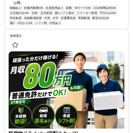
は職...
制服あり
扶養内勤務OK
社員登用あり
副業・WワークOK
1日4時間以内OK
土日祝のみOK
主婦・主夫歓迎
週1シフト提出
フリーター歓迎
平日のみOK
学生歓迎
未経験者歓迎
午前
夕方
交通費支給
長期歓迎
駅近5分以内
週2・3日からOK
シフト制
社割あり
業務委託