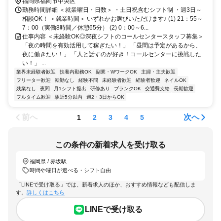
福岡県福岡市中央区
勤務時間詳細 ＜就業曜日・日数＞ ・土日祝含むシフト制 ・週3日～
相談OK！ ＜就業時間＞ いずれかお選びいただけます♪ (1) 21：55～
7：00（実働8時間／休憩65分） (2) 0：00～6...
仕事内容 ＜未経験OK◎深夜シフトのコールセンタースタッフ募集＞
「夜の時間を有効活用して稼ぎたい！」 「昼間は予定があるから、
夜に働きたい！」 「人と話すのが好き！コールセンターに挑戦した
い！」 ...
業界未経験者歓迎
扶養内勤務OK
副業・WワークOK
主婦・主夫歓迎
フリーター歓迎
転勤なし
経験不問
未経験者歓迎
経験者歓迎
ネイルOK
残業なし
夜間
月1シフト提出
研修あり
ブランクOK
交通費支給
長期歓迎
フルタイム歓迎
駅近5分以内
週2・3日からOK
前へ
次へ
1
2
3
4
5
この条件の新着求人を受け取る
福岡県 / 赤坂駅
時間や曜日が選べる・シフト自由
「LINEで受け取る」では、新着求人のほか、おすすめ情報なども配信しま
す。
詳しくはこちら
LINEで受け取る