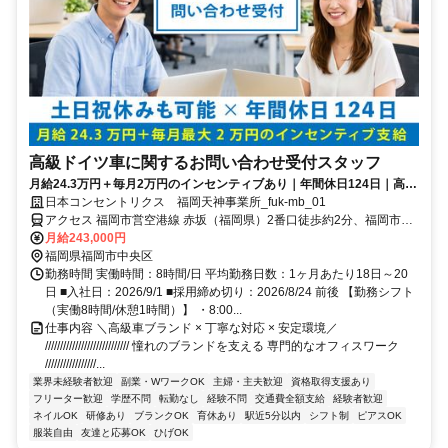
高級ドイツ車に関するお問い合わせ受付スタッフ
月給24.3万円＋毎月2万円のインセンティブあり｜年間休日124日｜高級
車ブランドの受付｜電話対応数は1日15～20件程度◎
日本コンセントリクス 福岡天神事業所_fuk-mb_01
アクセス 福岡市営空港線 赤坂（福岡県）2番口徒歩約2分、福岡市営
空港線 天神3番口徒歩約11分、西鉄天神大牟田線 西鉄福岡(天神)ソラ
月給243,000円
リア口徒歩約12分 赤坂駅より徒歩5分
福岡県福岡市中央区
勤務時間 実働時間：8時間/日 平均勤務日数：1ヶ月あたり18日～20
日 ■入社日：2026/9/1 ■採用締め切り：2026/8/24 前後 【勤務シフト
（実働8時間/休憩1時間）】 ・8:00...
仕事内容 ＼高級車ブランド × 丁寧な対応 × 安定環境／
//////////////////////////// 憧れのブランドを支える 専門的なオフィスワーク
/////////////////...
業界未経験者歓迎
副業・WワークOK
主婦・主夫歓迎
資格取得支援あり
フリーター歓迎
学歴不問
転勤なし
経験不問
交通費全額支給
経験者歓迎
ネイルOK
研修あり
ブランクOK
育休あり
駅近5分以内
シフト制
ピアスOK
服装自由
友達と応募OK
ひげOK