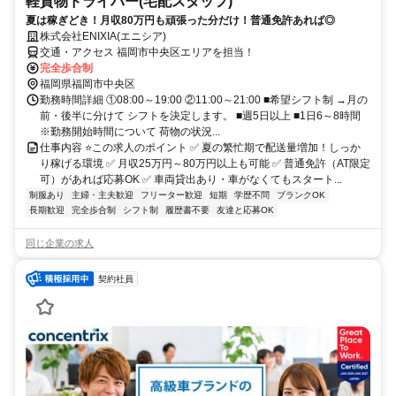
軽貨物ドライバー(宅配スタッフ)
夏は稼ぎどき！月収80万円も頑張った分だけ！普通免許あれば◎
株式会社ENIXIA(エニシア)
交通・アクセス 福岡市中央区エリアを担当！
完全歩合制
福岡県福岡市中央区
勤務時間詳細 ①08:00～19:00 ②11:00～21:00 ■希望シフト制 →月の
前・後半に分けて シフトを決定します。 ■週5日以上 ■1日6～8時間
※勤務開始時間について 荷物の状況...
仕事内容 ⭐この求人のポイント ✅ 夏の繁忙期で配送量増加！しっか
り稼げる環境 ✅ 月収25万円～80万円以上も可能 ✅ 普通免許（AT限定
可）があれば応募OK ✅ 車両貸出あり・車がなくてもスタート...
制服あり
主婦・主夫歓迎
フリーター歓迎
短期
学歴不問
ブランクOK
長期歓迎
完全歩合制
シフト制
履歴書不要
友達と応募OK
同じ企業の求人
契約社員