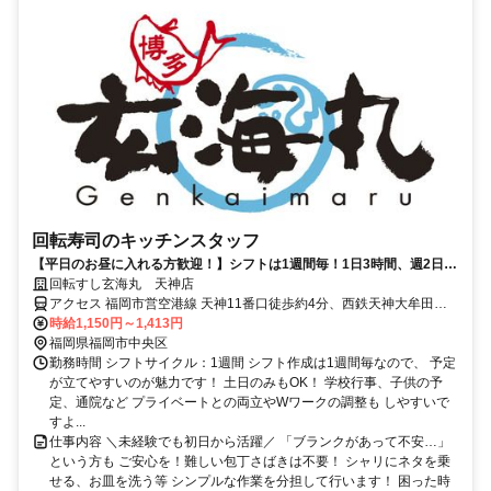
回転寿司のキッチンスタッフ
【平日のお昼に入れる方歓迎！】シフトは1週間毎！1日3時間、週2日～
◎食事補助あり(寿司1皿60円～等)
回転すし玄海丸 天神店
アクセス 福岡市営空港線 天神11番口徒歩約4分、西鉄天神大牟田線
西鉄福岡(天神)北口徒歩約6分、福岡市営七隈線 天神南2番口徒歩約
時給1,150円～1,413円
10分 天神駅から徒歩3分（西1番出口から徒歩30秒）
福岡県福岡市中央区
勤務時間 シフトサイクル：1週間 シフト作成は1週間毎なので、 予定
が立てやすいのが魅力です！ 土日のみもOK！ 学校行事、子供の予
定、通院など プライベートとの両立やWワークの調整も しやすいで
すよ...
仕事内容 ＼未経験でも初日から活躍／ 「ブランクがあって不安…」
という方も ご安心を！難しい包丁さばきは不要！ シャリにネタを乗
せる、お皿を洗う等 シンプルな作業を分担して行います！ 困った時