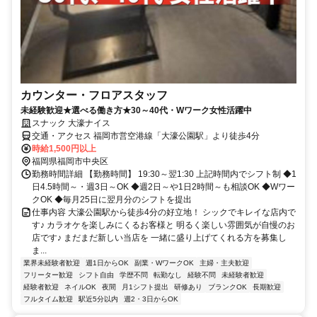
カウンター・フロアスタッフ
未経験歓迎★選べる働き方★30～40代・Wワーク女性活躍中
スナック 大濠ナイス
交通・アクセス 福岡市営空港線「大濠公園駅」より徒歩4分
時給1,500円以上
福岡県福岡市中央区
勤務時間詳細 【勤務時間】 19:30～翌1:30 上記時間内でシフト制 ◆1
日4.5時間～・週3日～OK ◆週2日～や1日2時間～も相談OK ◆Wワー
クOK ◆毎月25日に翌月分のシフトを提出
仕事内容 大濠公園駅から徒歩4分の好立地！ シックでキレイな店内で
す♪ カラオケを楽しみにくるお客様と 明るく楽しい雰囲気が自慢のお
店です♪ まだまだ新しい当店を 一緒に盛り上げてくれる方を募集し
ま...
業界未経験者歓迎
週1日からOK
副業・WワークOK
主婦・主夫歓迎
フリーター歓迎
シフト自由
学歴不問
転勤なし
経験不問
未経験者歓迎
経験者歓迎
ネイルOK
夜間
月1シフト提出
研修あり
ブランクOK
長期歓迎
フルタイム歓迎
駅近5分以内
週2・3日からOK