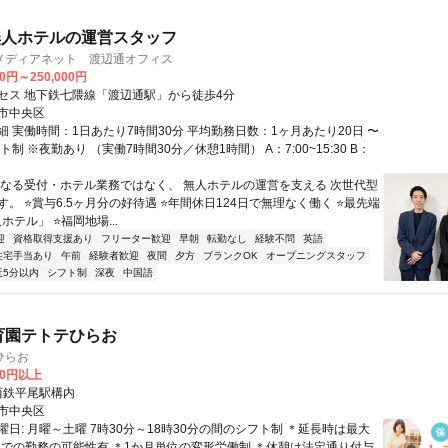
無人ホテルの運営スタッフ
メディアネット 渡辺通オフィス
00円～250,000円
セス 地下鉄七隈線「渡辺通駅」から徒歩4分
市中央区
細 実働時間：1日あたり7時間30分 平均勤務日数：1ヶ月あたり20日 〜
フト制 ※夜勤あり （実働7時間30分／休憩1時間） A：7:00~15:30 B：
単なる受付・ホテル業務ではなく、 無人ホテルの運営を支える 次世代型
。 ⭐賞与6.5ヶ月分の好待遇 ⭐年間休日124日で無理なく働く ⭐最先端
人ホテル」 ⭐福岡地場...
迎
資格取得支援あり
フリーター歓迎
早朝
転勤なし
経験不問
英語
住宅手当あり
午前
経験者歓迎
夜間
夕方
ブランクOK
オープニングスタッフ
近5分以内
シフト制
深夜
中国語
育園テトテひらお
ひらお
00円以上
クセス: 西鉄平尾駅構内
市中央区
日: 月曜～土曜 7時30分～18時30分の間のシフト制 ＊延長時は最大
分までの勤務の可能性有 ＊1か月単位の変形労働制 ＊休憩は法定通り付与