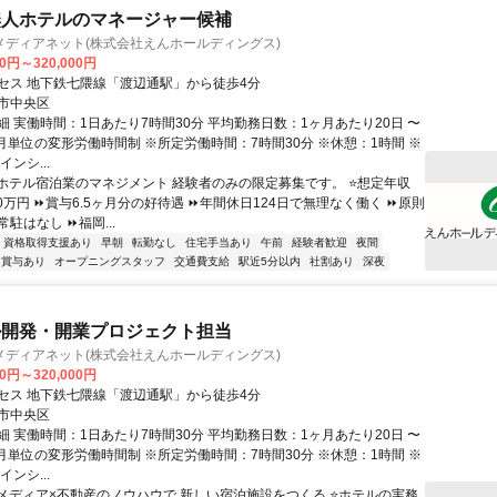
無人ホテルのマネージャー候補
メディアネット(株式会社えんホールディングス)
00円～320,000円
セス 地下鉄七隈線「渡辺通駅」から徒歩4分
市中央区
細 実働時間：1日あたり7時間30分 平均勤務日数：1ヶ月あたり20日 〜
ヶ月単位の変形労働時間制 ※所定労働時間：7時間30分 ※休憩：1時間 ※
ンシ...
⭐ホテル宿泊業のマネジメント 経験者のみの限定募集です。 ⭐想定年収
00万円 ⏩賞与6.5ヶ月分の好待遇 ⏩年間休日124日で無理なく働く ⏩原則
駐はなし ⏩福岡...
資格取得支援あり
早朝
転勤なし
住宅手当あり
午前
経験者歓迎
夜間
賞与あり
オープニングスタッフ
交通費支給
駅近5分以内
社割あり
深夜
ル開発・開業プロジェクト担当
メディアネット(株式会社えんホールディングス)
00円～320,000円
セス 地下鉄七隈線「渡辺通駅」から徒歩4分
市中央区
細 実働時間：1日あたり7時間30分 平均勤務日数：1ヶ月あたり20日 〜
ヶ月単位の変形労働時間制 ※所定労働時間：7時間30分 ※休憩：1時間 ※
ンシ...
⭐メディア×不動産のノウハウで 新しい宿泊施設をつくる ⭐ホテルの実務