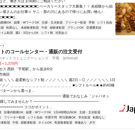
など、働き方は お気軽にご相談ください
□■□■□■□■□■□■□■□■□■□ ベーカリースタッフ大募集！！ 未経験から始
ン屋さんのお仕事☆ サニ－那の川にあるので帰りにお買い物も♪
□■□■□■□...
内勤務OK
副業・WワークOK
主婦・主夫歓迎
フリーター歓迎
早朝
シフト自由
歓迎
転勤なし
未経験者歓迎
午前
経験者歓迎
ブランクOK
交通費支給
タイム歓迎
週2・3日からOK
シフト制
社割あり
ート
ットのコールセンター・通販の注文受付
ネットコミュニケーションズ 平尾 /jchrocall
円～1,370円
セス 西鉄「平尾駅」から徒歩6分
市南区
 ＼＼＼ 超柔軟なシフト制 ／／／ ＼＼＼ 週2日～◎ ／／／ ＼＼＼ 1日
 ／／／ ＿＿＿＿＿＿＿＿＿＿＿＿＿＿＿＿＿ ■シフトルール■ ★約40種
ターンから選べま...
━━━━━━━━━━━━━━━━━━ 通販でおなじみ「ジャパネッ
活躍してみませんか？ ━━━━━━━━━━━━━━━━━━
============ ココがポイント...
迎
扶養内勤務OK
副業・WワークOK
1日4時間以内OK
主婦・主夫歓迎
り
フリーター歓迎
シフト自由
学歴不問
即日勤務OK
学生歓迎
転勤なし
験者歓迎
午前
経験者歓迎
ネイルOK
有資格者歓迎
研修あり
夕方