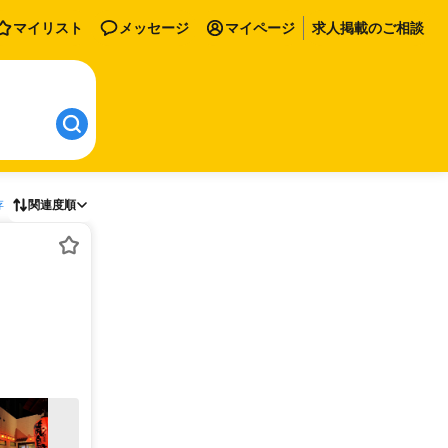
マイリスト
メッセージ
マイページ
求人掲載のご相談
存
関連度順