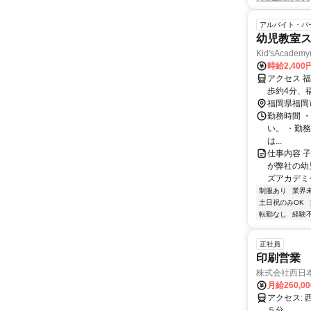
アルバイト・パ
幼児教室ス
Kid'sAcad
時給2,400
アクセス 
歩約4分、
福岡県福岡
勤務時間 
い。 ・勤務時間
は...
仕事内容 
が弊社の幼
ズアカデミ
制服あり
業界
土日祝のみOK
転勤なし
経験
正社員
印刷営業
株式会社西日
月給260,0
アクセス: 西鉄天神大牟田線「薬院駅」徒歩５分 福岡市営七隈線「渡辺通駅」徒歩
５分