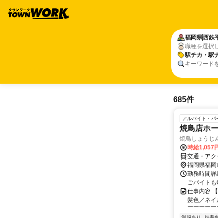
福岡県
西鉄
職種を選択
駅チカ・駅
キーワード
685件
アルバイト・パ
焼鳥店ホ
焼鳥しょうじ
時給1,057
交通・アク
福岡県福岡
勤務時間詳細
ごバイトも
仕事内容 
髪色／ネイ
￣￣￣￣￣￣
制服あり
扶養