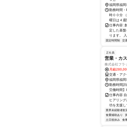
福岡県福岡
勤務時間・曜
時００分 
曜日は４週間
仕事内容:
定した基盤
ります。 
固定時間制
交
正社員
営業・カス
株式会社フラ
月給280,0
交通・アク
福岡県福岡
勤務時間詳
労働時間】8
仕事内容 
ヒアリング
功を支援し
業界未経験者歓
食費補助あり
土日祝休み
食