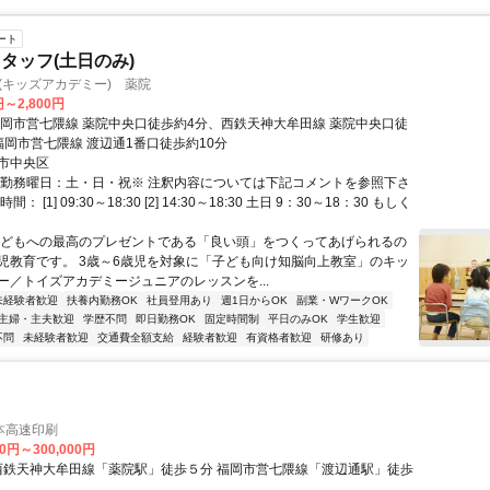
ート
タッフ(土日のみ)
emy(キッズアカデミー) 薬院
円～2,800円
福岡市営七隈線 薬院中央口徒歩約4分、西鉄天神大牟田線 薬院中央口徒
福岡市営七隈線 渡辺通1番口徒歩約10分
市中央区
・勤務曜日：土・日・祝※ 注釈内容については下記コメントを参照下さ
： [1] 09:30～18:30 [2] 14:30～18:30 土日 9：30～18：30 もしく
子どもへの最高のプレゼントである「良い頭」をつくってあげられるの
児教育です。 3歳～6歳児を対象に「子ども向け知脳向上教室」のキッ
ー／トイズアカデミージュニアのレッスンを...
未経験者歓迎
扶養内勤務OK
社員登用あり
週1日からOK
副業・WワークOK
主婦・主夫歓迎
学歴不問
即日勤務OK
固定時間制
平日のみOK
学生歓迎
不問
未経験者歓迎
交通費全額支給
経験者歓迎
有資格者歓迎
研修あり
本高速印刷
00円～300,000円