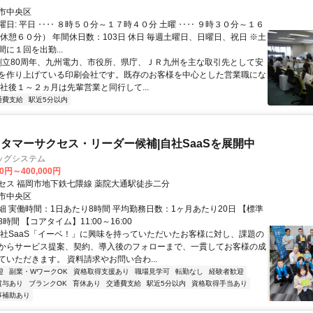
市中央区
日: 平日 ‥‥ ８時５０分～１７時４０分 土曜 ‥‥ ９時３０分～１６
（休憩６０分） 年間休日数：103日 休日 毎週土曜日、日曜日、祝日 ※土
に１回を出勤...
 創立80周年、九州電力、市役所、県庁、ＪＲ九州を主な取引先として安
を作り上げている印刷会社です。既存のお客様を中心とした営業職にな
入社後１～２ヵ月は先輩営業と同行して...
通費支給
駅近5分以内
タマーサクセス・リーダー候補|自社SaaSを展開中
ッグシステム
00円～400,000円
セス 福岡市地下鉄七隈線 薬院大通駅徒歩二分
市中央区
細 実働時間：1日あたり8時間 平均勤務日数：1ヶ月あたり20日 【標準
時間 【コアタイム】11:00～16:00
自社SaaS「イーベ！」に興味を持っていただいたお客様に対し、課題の
からサービス提案、契約、導入後のフォローまで、一貫してお客様の成
ていただきます。 資料請求やお問い合わ...
迎
副業・WワークOK
資格取得支援あり
職場見学可
転勤なし
経験者歓迎
賞与あり
ブランクOK
育休あり
交通費支給
駅近5分以内
資格取得手当あり
事補助あり