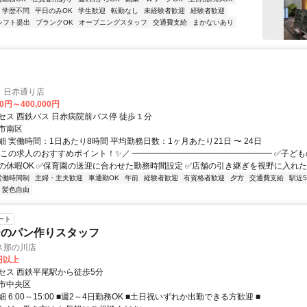
学歴不問
平日のみOK
学生歓迎
転勤なし
未経験者歓迎
経験者歓迎
シフト提出
ブランクOK
オープニングスタッフ
交通費支給
まかないあり
 日赤通り店
00円～400,000円
セス 西鉄バス 日赤病院前バス停 徒歩１分
市南区
 実働時間：1日あたり8時間 平均勤務日数：1ヶ月あたり21日 〜 24日
＼この求人のおすすめポイント！✨／ ━━━━━━━━━━━━━━━━━ ✅子ど
の休暇OK ✅保育園の送迎に合わせた勤務時間設定 ✅店舗の引き継ぎを視野に入れたキ
労働時間制
主婦・主夫歓迎
車通勤OK
午前
経験者歓迎
有資格者歓迎
夕方
交通費支給
駅近
・髪色自由
ート
ーのパン作りスタッフ
ス那の川店
0円以上
セス 西鉄平尾駅から徒歩5分
市中央区
 6:00～15:00 ■週2～4日勤務OK ■土日祝いずれか出勤できる方歓迎 ■