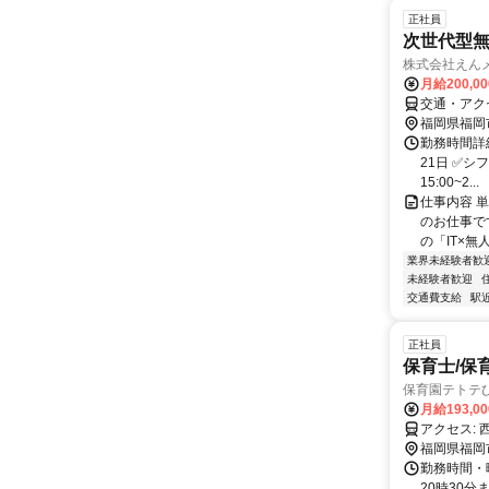
正社員
次世代型
株式会社えん
月給200,0
交通・アク
福岡県福岡
勤務時間詳
21日 ✅シ
15:00~2...
仕事内容 
のお仕事です
の「IT×無
業界未経験者歓
未経験者歓迎
交通費支給
駅
正社員
保育士/保
保育園テトテ
月給193,0
ア
福岡県福岡
勤務時間・曜
20時30