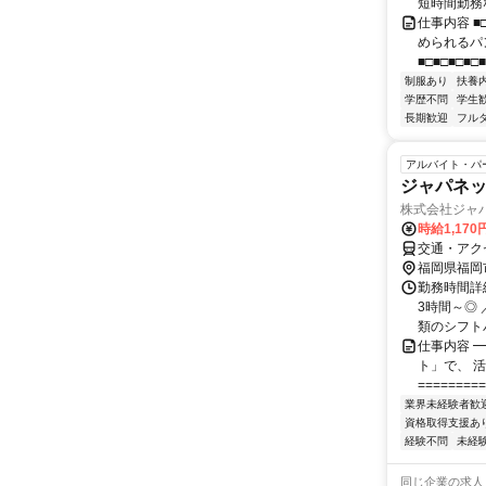
短時間勤務
仕事内容 ■
められるパ
■□■□■□■□■
制服あり
扶養
学歴不問
学生
長期歓迎
フル
アルバイト・パ
ジャパネ
株式会社ジャパ
時給1,170
交通・アク
福岡県福岡
勤務時間詳細
3時間～◎
類のシフトパ
仕事内容 
ト」で、 
========
業界未経験者歓
資格取得支援あ
経験不問
未経
同じ企業の求人