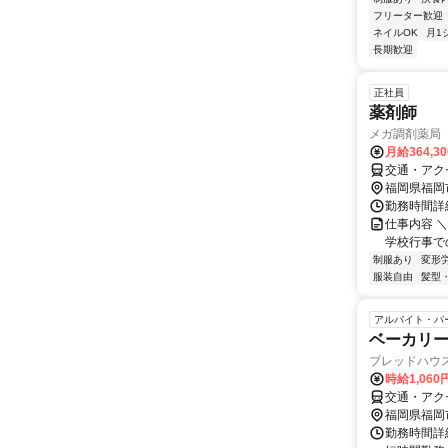
フリーター歓迎
ネイルOK
月1
長期歓迎
正社員
薬剤師
メガ調剤薬局
月給364,3
交通・アク
福岡県福岡
勤務時間詳細
仕事内容 
学校行事で
制服あり
変形
服装自由
髪型
アルバイト・パ
ベーカリ
ブレッドハウ
時給1,06
交通・アク
福岡県福岡
勤務時間詳細