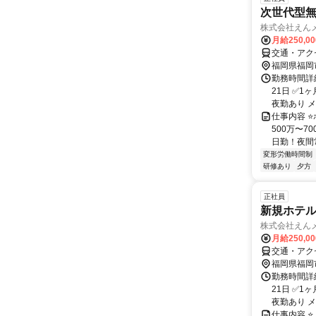
次世代型
株式会社えん
月給250,0
交通・アク
福岡県福岡
勤務時間詳
21日 ✅1
夜勤あり メイ
仕事内容 
500万〜7
日勤！夜間常
変形労働時間制
研修あり
夕方
正社員
新規ホテ
株式会社えん
月給250,0
交通・アク
福岡県福岡
勤務時間詳
21日 ✅1
夜勤あり メイ
仕事内容 