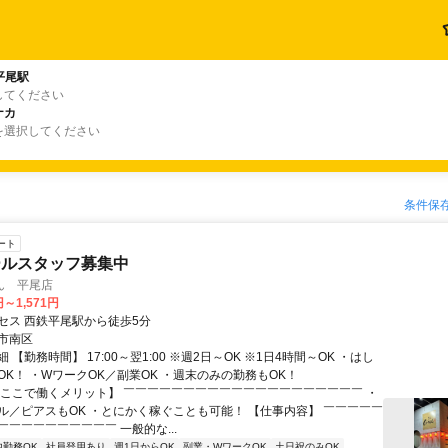
平尾駅
してください
ナカ
を選択してください
条件保
ート
ールスタッフ募集中
ん 平尾店
円～1,571円
セス 西鉄平尾駅から徒歩5分
市南区
 【勤務時間】 17:00～翌1:00 ※週2日～OK ※1日4時間～OK ・はし
OK！ ・WワークOK／副業OK ・週末のみの勤務もOK！
【ここで働くメリット】 ￣￣￣￣￣￣￣￣￣￣￣￣￣￣￣￣￣￣￣￣ ・
ル／ピアスもOK ・とにかく稼ぐことも可能！ 【仕事内容】 ￣￣￣￣￣
￣￣￣￣￣￣￣￣￣ 一般的な...
内勤務OK
社員登用あり
週1日からOK
副業・WワークOK
土日祝のみOK