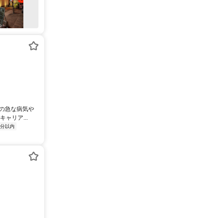
もの急な病気や
ャリア...
5分以内