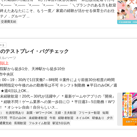
゜+.――゜+.――゜+.――゜+.――゜+.――゜ ＼ブランクのある方も歓迎
を終えたあなたにこそ、もう一度／ 家庭の経験が活かせる保育士のお仕
テノ．グループ ...
交通費支給
ート
ムのテストプレイ・バグチェック
タルハーツ
7円以上
薬院駅から徒歩1分、天神駅から徒歩10分
市中央区
：00～19：30内で1日実働7～8時間 ※案件により前後30分程度の時間
※時間指定や午後のみの勤務等は不可 ※シフト制勤務 ★平日のみOK／週
★週4日以上OK...
＼未経験歓迎！20代～30代が活躍中／ ＊最新ゲームやアプリの『開発』
 ＊経験不問！ゲーム業界への第一歩目に◎ ＊平日週3～5日勤務！Wワ
 ＊オシャレ自由！自分らしいス...
内）
社員登用あり
副業・WワークOK
主婦・主夫歓迎
フリーター歓迎
短期
歴不問
平日のみOK
未経験者歓迎
午前
経験者歓迎
ネイルOK
研修あり
夕方
通費支給
長期歓迎
フルタイム歓迎
駅近5分以内