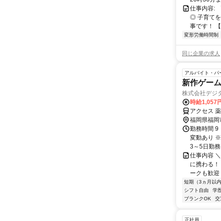
仕事内容: 
◎ 子育て
事です！ 【
変形労働時間制
同じ企業の求人
アルバイト・パ
新作ゲー
株式会社デジ
時給1,05
アクセス 
福岡県福岡
勤務時間 9
変動あり 
3～5日勤務 
仕事内容 
に携わる！
ークも歓迎！
短期（3ヵ月以
シフト自由
学
ブランクOK
交
正社員