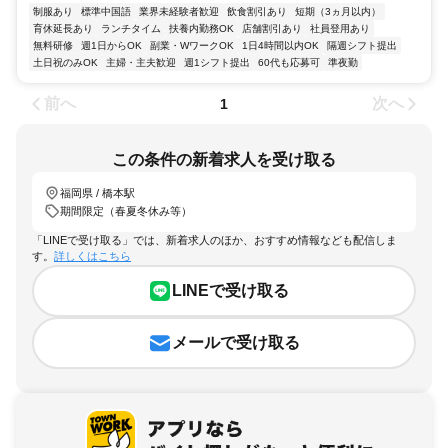
制服あり
標準中国語
業界未経験者歓迎
飲食割引あり
短期（3ヵ月以内）
育休延長あり
ランチタイム
扶養内勤務OK
店舗割引あり
社員登用あり
無料研修
週1日からOK
副業・WワークOK
1日4時間以内OK
隔週シフト提出
土日祝のみOK
主婦・主夫歓迎
週1シフト提出
60代も応募可
準夜勤
前へ
次へ
1
この条件の新着求人を受け取る
福岡県 / 橋本駅
期間限定（春夏冬休み等）
「LINEで受け取る」では、新着求人のほか、おすすめ情報なども配信しま
す。
詳しくはこちら
LINEで受け取る
メールで受け取る