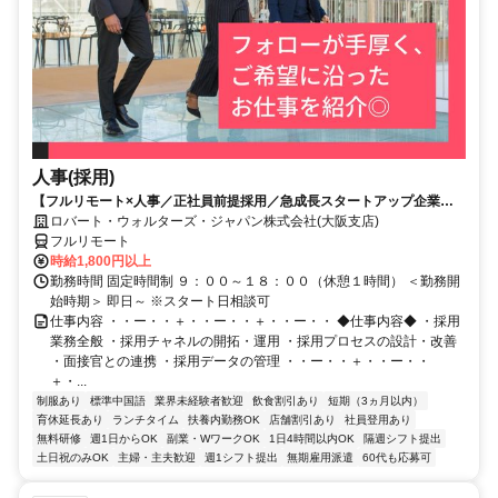
人事(採用)
【フルリモート×人事／正社員前提採用／急成長スタートアップ企業／
英語】Robert Walters
ロバート・ウォルターズ・ジャパン株式会社(大阪支店)
フルリモート
時給1,800円以上
勤務時間 固定時間制 ９：００～１８：００（休憩１時間） ＜勤務開
始時期＞ 即日～ ※スタート日相談可
仕事内容 ・・ー・・＋・・ー・・＋・・ー・・ ◆仕事内容◆ ・採用
業務全般 ・採用チャネルの開拓・運用 ・採用プロセスの設計・改善
・面接官との連携 ・採用データの管理 ・・ー・・＋・・ー・・
＋・...
制服あり
標準中国語
業界未経験者歓迎
飲食割引あり
短期（3ヵ月以内）
育休延長あり
ランチタイム
扶養内勤務OK
店舗割引あり
社員登用あり
無料研修
週1日からOK
副業・WワークOK
1日4時間以内OK
隔週シフト提出
土日祝のみOK
主婦・主夫歓迎
週1シフト提出
無期雇用派遣
60代も応募可