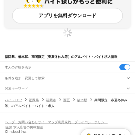
アプリを無料ダウンロード
福岡県、橋本駅、期間限定（春夏冬休み等）のアルバイト・バイト求人情報
求人の詳細を表示
条件を追加・変更して検索
市区町村を追加・変更
関連キーワード
完全在宅ワーク 全国
シール貼り 在宅
現在地周辺
ガチャガチャ
犬カフェ
福岡県
駅を追加・変更
バイトTOP
福岡県
福岡市
西区
橋本駅
期間限定（春夏冬休み
福岡県
すべて
等）のアルバイト・バイト・求人
北九州市
すべて
職種を追加・変更
JR山陽本線(岩国～門司)
門司区
若松区
戸畑区
小倉北区
小倉南区
八幡東区
八幡西区
門司駅
飲食・フードサービス
福岡市
すべて
特徴を追加・変更
飲食・フードサービス
すべて
ヘルプ・お問い合わせ
サイトマップ
利用規約・プライバシーポリシー
JR博多南線
東区
博多区
中央区
南区
西区
城南区
早良区
ホールスタッフ
キッチンスタッフ
皿洗い・洗い場
精肉・鮮魚加工
給食調理
人気
[企業]求人広告の掲載相談
博多駅
博多南駅
雇用形態を追加・変更
パン屋（ベーカリー）
フードカウンター販売員
バー（BAR）・バーテンダー
大牟田市
久留米市
直方市
飯塚市
田川市
柳川市
八女市
筑後市
大川市
行橋市
日払いOK
高校生歓迎
学生歓迎
深夜の仕事
髪型・髪色自由
ひげOK
ネイルOK