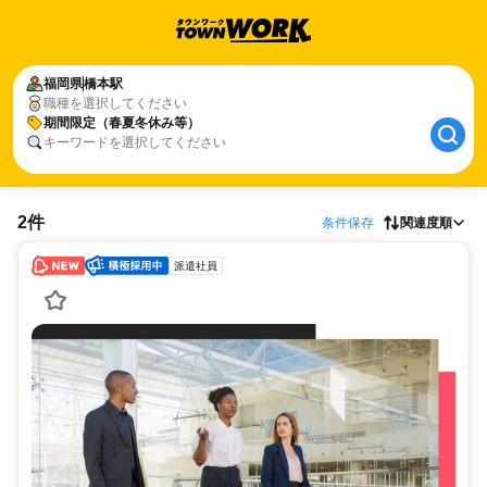
福岡県
橋本駅
職種を選択してください
期間限定（春夏冬休み等）
キーワードを選択してください
2件
条件保存
関連度順
派遣社員