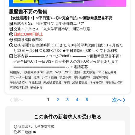
履歴書不要の警備
【女性活躍中♪】✅平日週3～◎✅完全日払い✅面接時履歴書不要
株式会社S2 福岡支社/九大学研都市エリア
交通・アクセス 「九大学研都市駅」周辺の現場
日給13,000円以上
福岡県福岡市西区
勤務時間詳細 実働時間：1日あたり8時間 平均勤務日数：1ヶ月あた
り12日 〜 20日 ⏰8:00~17:00 ★平日週3日～OK ※シフト応相談
仕事内容 ══════＜ココがPoint!＞═════ ✅面接時履歴書不要！
✅完全日払い！平日週3～◎ ✅外国人の方もOK ✅夜勤もあります
═══════════════════ ⸜⸜ ✨電話応募...
制服あり
扶養内勤務OK
副業・WワークOK
主婦・主夫歓迎
60代も応募可
フリーター歓迎
短期
シフト自由
学歴不問
即日勤務OK
固定時間制
平日のみOK
学生歓迎
未経験者歓迎
午前
経験者歓迎
ネイルOK
即日払いOK
有資格者歓迎
研修あり
前へ
次へ
1
2
3
4
5
この条件の新着求人を受け取る
福岡県 / 九大学研都市駅
即日勤務OK