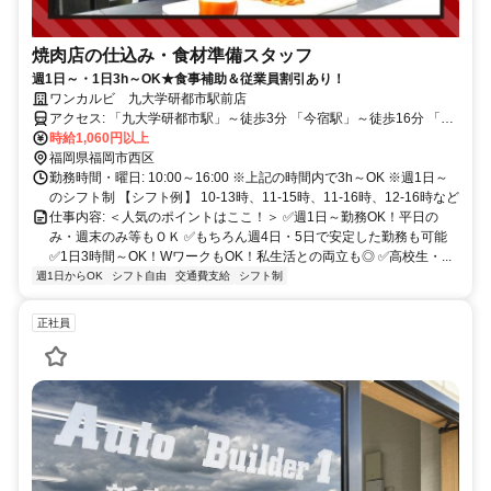
焼肉店の仕込み・食材準備スタッフ
週1日～・1日3h～OK★食事補助＆従業員割引あり！
ワンカルビ 九大学研都市駅前店
アクセス: 「九大学研都市駅」～徒歩3分 「今宿駅」～徒歩16分 「周
船寺駅」～自転車7分 ※自転車通勤OK ※交通費規定支給
時給1,060円以上
福岡県福岡市西区
勤務時間・曜日: 10:00～16:00 ※上記の時間内で3h～OK ※週1日～
のシフト制 【シフト例】 10-13時、11-15時、11-16時、12-16時など
仕事内容: ＜人気のポイントはここ！＞ ✅週1日～勤務OK！平日の
み・週末のみ等もＯＫ ✅もちろん週4日・5日で安定した勤務も可能
✅1日3時間～OK！WワークもOK！私生活との両立も◎ ✅高校生・...
週1日からOK
シフト自由
交通費支給
シフト制
正社員