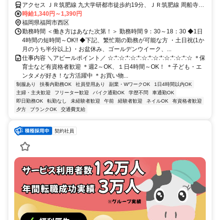
アクセス ＪＲ筑肥線 九大学研都市徒歩約19分、ＪＲ筑肥線 周船寺徒
歩約27分、ＪＲ筑肥線 今宿徒歩約33分
時給1,340円～1,390円
福岡県福岡市西区
勤務時間 ＜働き方はあなた次第！＞ 勤務時間 9：30～18：30 ◆1日
4時間の短時間～OK!! ◆下記、繁忙期の勤務が可能な方 ・土日祝(1か
月のうち半分以上) ・お盆休み、ゴールデンウイーク、...
仕事内容 ＼アピールポイント／ ☆:*:☆:*:☆:*:☆:*:☆:*:☆:*:☆:*:☆ ＊保
育士など有資格者歓迎 ＊週2～OK、１日4時間～OK！ ＊子ども・エ
ンタメが好き！な方活躍中 ＊お買い物...
制服あり
扶養内勤務OK
社員登用あり
副業・WワークOK
1日4時間以内OK
主婦・主夫歓迎
フリーター歓迎
バイク通勤OK
学歴不問
車通勤OK
即日勤務OK
転勤なし
未経験者歓迎
午前
経験者歓迎
ネイルOK
有資格者歓迎
夕方
ブランクOK
交通費支給
契約社員