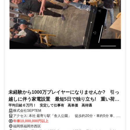
未経験から1000万プレイヤーになりませんか? 引っ
越しに伴う家電設置 最短5日で独り立ち! 重い荷物
平均日給６万円！ 安定して仕事有 高単価 高待遇
の運搬なし 週払い有
株式会社SEPTEM
アクセス: 本社 最寄り駅「舎人公園」 徒歩約20分・車約5分 車、バ
イクどちらかお持ちの方 お持ちでない方はリースなどご相談に乗り
年俸10,000,000円以上
ます
福岡県福岡市西区