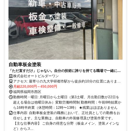
自動車板金塗装
「ただ直すだけ」じゃない。自分の技術に誇りを持てる職場で一緒に働
きませんか？/16時半終業/経験者優遇/昇給賞与
株式会社オートビルダーワン
アクセス: 最寄りの九大学研都市駅から徒歩約10分の位置にありま
す。
月給220,000円～450,000円
福岡県福岡市西区
勤務時間・曜日: 月曜日から土曜日（第3土曜、月出勤日数が22日を
超える場合は他曜日休み）変動労働時間制 勤務時間：午前8時始業か
ら16時半終業（休憩時間：12時〜13時） ★残業はほぼありません
仕事内容: 自動車板金塗装の職務において、正社員としての勤務をお
任せします。主な業務は、自動車の外装修理及び塗装作業です。
【主な仕事内容】 ご自身の得意な分野（板金メイン、塗装メインな
ど）からス...