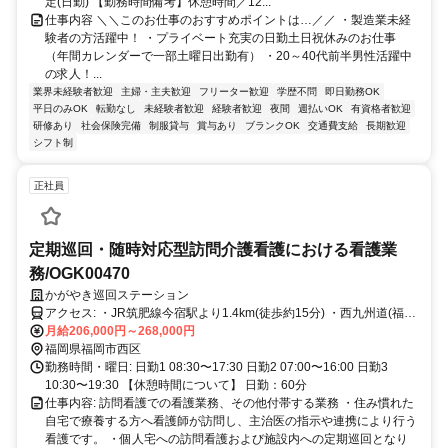
定(日勤) 【勤務時間備考】休憩時間／12...
仕事内容 ＼＼このお仕事のおすすめポイントは…／／ ・製造業未経
験者の方活躍中！ ・プライベート充実の日勤土日祝休みのお仕事
（年間カレンダーで一部土曜日出勤有） ・20～40代前半男性活躍中
の求人！...
業界未経験者歓迎
主婦・主夫歓迎
フリーター歓迎
学歴不問
即日勤務OK
平日のみOK
転勤なし
未経験者歓迎
経験者歓迎
夜間
週払いOK
有資格者歓迎
研修あり
社会保険完備
制服貸与
賞与あり
ブランクOK
交通費支給
長期歓迎
シフト制
正社員
定期巡回・随時対応型訪問介護看護における看護業
務/OGK00470
かがやき巡回ステーション
アクセス: ・JR筑肥線今宿駅より1.4km(徒歩約15分) ・西九州道(福岡
前原道路) 今宿ICより1km
月給206,000円～268,000円
福岡県福岡市西区
勤務時間・曜日: 日勤1 08:30〜17:30 日勤2 07:00〜16:00 日勤3
10:30〜19:30 【休憩時間について】 日勤：60分
仕事内容: 訪問看護での看護業務、その他付帯する業務 ・住み慣れた
自宅で療養する方へ看護師が訪問し、主治医の指示や連携により行う
看護です。 ・個人宅への訪問看護および施設内への定期巡回となり