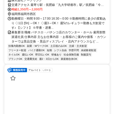
未経験OK！週3日～OK！
株式会社アークリンク
交通アクセス 最寄り駅：筑肥線「九大学研都市」駅／筑肥線「今
宿」駅／筑肥線「周船寺」駅
時給1,350円～2,000円
福岡県福岡市西区
勤務曜日・時間 9:00～17:00 16:30～0:00 ※勤務時間に多少の変動あ
り ◇1日 [5h] ～OK！ ◇週3～OK！ 週5のレギュラー勤務も大歓迎で
す♪ 【シフト】 ※早番・遅番...
募集要項 職種 パチスロ・パチンコ店のカウンター・ホール 雇用形態
派遣社員 仕事内容 主なお仕事内容 ・お客様のご案内や接客 ・カウン
ターでは景品交換 ・景品ディスプレイ ・店内アナウンスなど ...
扶養内勤務OK
副業・WワークOK
土日祝のみOK
主婦・主夫歓迎
フリーター歓迎
バイク通勤OK
短期
シフト自由
学歴不問
未経験者歓迎
ネイルOK
週払いOK
即日払いOK
研修あり
社会保険完備
制服貸与
ブランクOK
交通費支給
週2・3日からOK
家庭都合休OK
アルバイト・パート