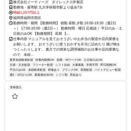
株式会社イーティーズ ダイレックス伊都店
勤務地・最寄駅 九大学研都市駅より徒歩7分
時給1,057円以上
福岡県福岡市西区
勤務時間・期間 【勤務時間】 朝勤 昼勤 夕勤 16:00-19:30（週2日
～） 17:00-20:00（週2日～） 勤務時間・曜日 応相談！ 平日のみ・土
日祝のみOK 【勤務期間】 長期 【...
仕事内容 マニュアルを見ておそうざいやお弁当の製造や店内業務を
お願いします。 おそうざいに使うおかずを弁当に詰めたり 揚げ物を
つくったりします。 裏方での簡単な調理補助のお仕事や店内業務な
ので、未経...
業界未経験者歓迎
扶養内勤務OK
副業・WワークOK
土日祝のみOK
主婦・主夫歓迎
フリーター歓迎
シフト自由
大量募集
学歴不問
即日勤務OK
平日のみOK
未経験者歓迎
研修あり
ブランクOK
長期歓迎
バイトデビュー歓迎
週2・3日からOK
家庭都合休OK
シフト制
昇給あり
業務委託