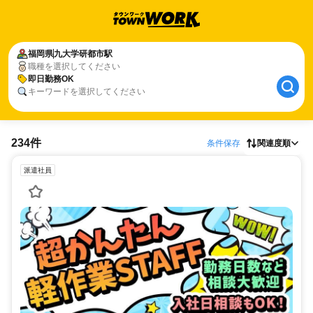
福岡県
九大学研都市駅
職種を選択してください
即日勤務OK
キーワードを選択してください
234件
条件保存
関連度順
派遣社員