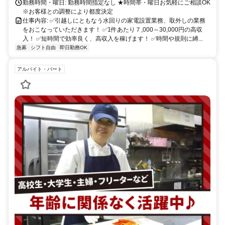
勤務時間・曜日: 勤務時間指定なし ★時間帯・曜日お気軽にご相談OK
※お客様との調整により都度決定
仕事内容: ✅引越しにともなう水回りの家電設置業務、取外しの業務
をおこなっていただきます！ ✅1件あたり７,000～30,000円の高収
入！ ✅短時間で効率良く、高収入を稼げます！ ✅時間や規則に縛...
急募
シフト自由
即日勤務OK
アルバイト・パート