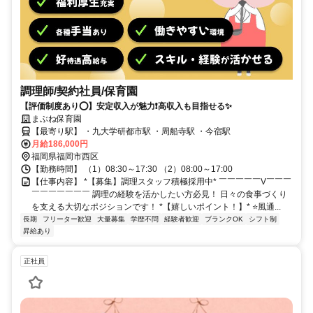
調理師/契約社員/保育園
【評価制度あり⭕️】安定収入が魅力❗️高収入も目指せる✨
まぶね保育園
【最寄り駅】 ・九大学研都市駅 ・周船寺駅 ・今宿駅
月給186,000円
福岡県福岡市西区
【勤務時間】 （1）08:30～17:30 （2）08:00～17:00
【仕事内容】 *【募集】調理スタッフ積極採用中* ￣￣￣￣￣V￣￣￣
￣￣￣￣￣￣￣ 調理の経験を活かしたい方必見！ 日々の食事づくり
を支える大切なポジションです！ *【嬉しいポイント！】* ⭐️風通...
長期
フリーター歓迎
大量募集
学歴不問
経験者歓迎
ブランクOK
シフト制
昇給あり
正社員