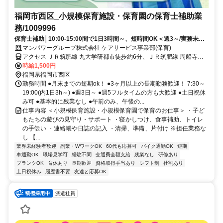
福岡市西区_小規模保育施設・保育園の保育士補助業
務/1009996
保育士補助│10:00-15:00間で1日3時間～、短時間OK＜週3～/実務未経
験OK＞日払いOK
マンパワーグループ株式会社 ケアサービス事業部(保育)
アクセス ＪＲ筑肥線 九大学研都市徒歩約6分、ＪＲ筑肥線 周船寺徒
歩約18分、ＪＲ筑肥線 今宿徒歩約23分 車・バイク通勤OK(派遣先に
時給1,500円
よる)
福岡県福岡市西区
勤務時間 ●月末までの短期ok！ ●3ヶ月以上の長期勤務歓迎！ 7:30～
19:00(内1日3h～) ●週3日～ ●週5フルタイムの方も大歓迎 ●土日祝休
み可 ●基本的に残業なし ●午前のみ、午後の...
仕事内容 ＜小規模保育施設・小規模保育園で保育のお仕事＞ ・子ど
もたちの遊びの見守り・サポート ・寝かしつけ、食事補助、トイレ
の手伝い ・連絡帳や日誌の記入 ・清掃、準備、片付け ※担任業務な
し 【...
業界未経験者歓迎
副業・WワークOK
60代も応募可
バイク通勤OK
短期
車通勤OK
職場見学可
経験不問
交通費全額支給
残業なし
研修あり
ブランクOK
育休あり
長期歓迎
資格取得手当あり
シフト制
社割あり
土日祝休み
履歴書不要
友達と応募OK
派遣社員