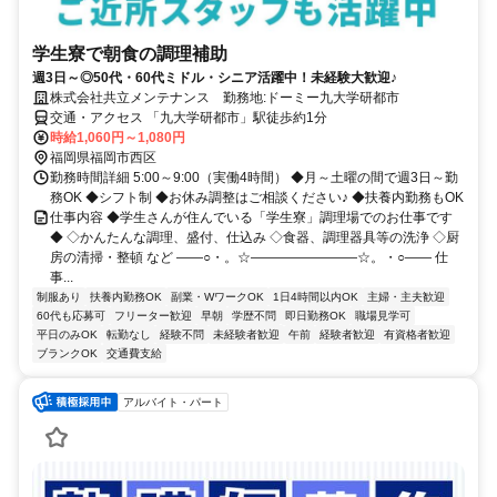
学生寮で朝食の調理補助
週3日～◎50代・60代ミドル・シニア活躍中！未経験大歓迎♪
株式会社共立メンテナンス 勤務地:ドーミー九大学研都市
交通・アクセス 「九大学研都市」駅徒歩約1分
時給1,060円～1,080円
福岡県福岡市西区
勤務時間詳細 5:00～9:00（実働4時間） ◆月～土曜の間で週3日～勤
務OK ◆シフト制 ◆お休み調整はご相談ください♪ ◆扶養内勤務もOK
仕事内容 ◆学生さんが住んでいる「学生寮」調理場でのお仕事です
◆ ◇かんたんな調理、盛付、仕込み ◇食器、調理器具等の洗浄 ◇厨
房の清掃・整頓 など ――○・。☆――――――――☆。・○―― 仕
事...
制服あり
扶養内勤務OK
副業・WワークOK
1日4時間以内OK
主婦・主夫歓迎
60代も応募可
フリーター歓迎
早朝
学歴不問
即日勤務OK
職場見学可
平日のみOK
転勤なし
経験不問
未経験者歓迎
午前
経験者歓迎
有資格者歓迎
ブランクOK
交通費支給
アルバイト・パート