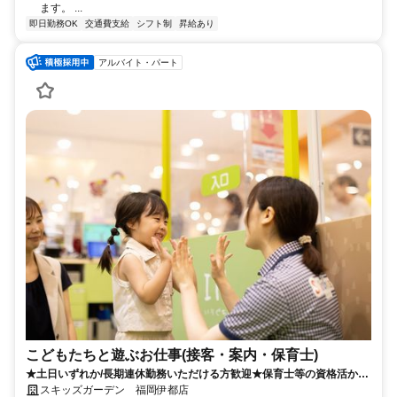
ます。 ...
即日勤務OK
交通費支給
シフト制
昇給あり
アルバイト・パート
こどもたちと遊ぶお仕事(接客・案内・保育士)
★土日いずれか/長期連休勤務いただける方歓迎★保育士等の資格活かせ
る♪週2~OK！1日4時間～◎
スキッズガーデン 福岡伊都店