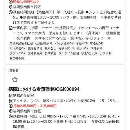
時給1,400円以上
福岡県福岡市西区
勤務時間詳細 【勤務期間】 即日入社可～長期 ◆シフト 土日祝含む週
5日 ◆勤務時間 10:00～20:00（シフト制、実働8時間） ※準備や片付
け等で前後する可能性あり
仕事内容 ＼携帯コーナーでの携帯販売／ イオンモール内携帯コーナ
ーにて スマホの案内・販売をお願いします！ 《具体例》 ・機種変更
・操作案内 ・スマホに関する相談 ・乗り換え 等 ◎フォロー体...
業界未経験者歓迎
社員登用あり
バイク通勤OK
学歴不問
車通勤OK
即日勤務OK
職場見学可
転勤なし
経験不問
即日払いOK
研修あり
ブランクOK
交通費支給
長期歓迎
フルタイム歓迎
駅近5分以内
シフト制
履歴書不要
正社員
病院における看護業務/OGK00094
伊都の丘病院
アクセス: ［バス］昭和バス北原バス停から徒歩12分 ［JR］JR九大
学研都市駅から徒歩10分・車で3分 ［アクセス詳細］
月給245,500円～315,000円
http://www.itonooka.dr-clinic.jp/accsess.html
福岡県福岡市西区
勤務時間・曜日: 日勤 08:45〜17:00 早番 07:45〜16:00 遅番 10:45〜
19:00 夜勤 16:45〜09:00 ※夜勤:月4回-5回程度 夜勤体制:1病棟40-
50床程...