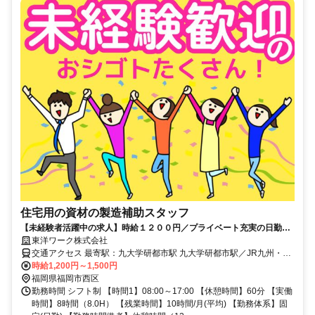
住宅用の資材の製造補助スタッフ
【未経験者活躍中の求人】時給１２００円／プライベート充実の日勤・
土日祝休み／２０～４０代前半男性活躍中
東洋ワーク株式会社
交通アクセス 最寄駅：九大学研都市駅 九大学研都市駅／JR九州・肥
前線（車5分／自転車7分／徒歩18分） ※今宿駅より（車5分）／周船
時給1,200円～1,500円
寺駅より（車6分）
福岡県福岡市西区
勤務時間 シフト制 【時間1】08:00～17:00 【休憩時間】60分 【実働
時間】8時間（8.0H） 【残業時間】10時間/月(平均) 【勤務体系】固