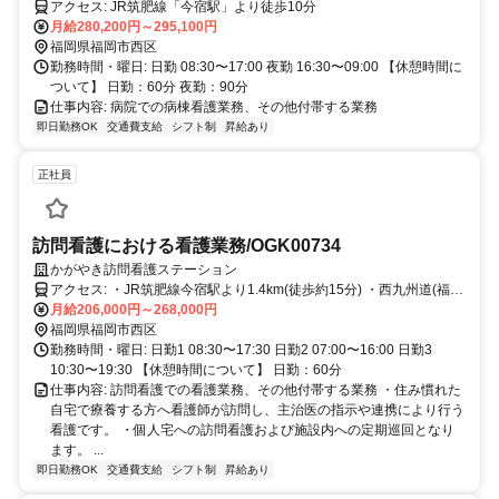
アクセス: JR筑肥線「今宿駅」より徒歩10分
月給280,200円～295,100円
福岡県福岡市西区
勤務時間・曜日: 日勤 08:30〜17:00 夜勤 16:30〜09:00 【休憩時間に
ついて】 日勤：60分 夜勤：90分
仕事内容: 病院での病棟看護業務、その他付帯する業務
即日勤務OK
交通費支給
シフト制
昇給あり
正社員
訪問看護における看護業務/OGK00734
かがやき訪問看護ステーション
アクセス: ・JR筑肥線今宿駅より1.4km(徒歩約15分) ・西九州道(福岡
前原道路) 今宿ICより1km
月給206,000円～268,000円
福岡県福岡市西区
勤務時間・曜日: 日勤1 08:30〜17:30 日勤2 07:00〜16:00 日勤3
10:30〜19:30 【休憩時間について】 日勤：60分
仕事内容: 訪問看護での看護業務、その他付帯する業務 ・住み慣れた
自宅で療養する方へ看護師が訪問し、主治医の指示や連携により行う
看護です。 ・個人宅への訪問看護および施設内への定期巡回となり
ます。 ...
即日勤務OK
交通費支給
シフト制
昇給あり