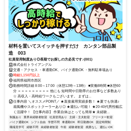
材料を置いてスイッチを押すだけ カンタン部品製
造 003
社員登用制度あり◎長期でお探しの方必見です♪(001)
株式会社トライアングル
交通・アクセス ・車通勤OK、バイク通勤OK ・無料駐車場あり
時給1,150円以上
福岡県福岡市西区
勤務時間詳細 8:00～17:00（休憩12時～13時） ■実働8時間 ■休憩60
分 ＝＝＝＝＝＝＝＝＝ 他にも 短時間や日勤帯のお仕事など多数あり
☆ 高収入・高時給ワークもございます。 まずは...
仕事内容 ＼オススメPOINT／ ★直接雇用実績多数！ ★夏でも快適♪
扇風機やスポットクーラーあり◎ ★週払い可能！ ★20-40代男性幅広
く活躍中！ 【仕事内容】 作業自体はとっても簡単★ 未経験...
制服あり
業界未経験者歓迎
社員登用あり
主婦・主夫歓迎
フリーター歓迎
バイク通勤OK
シフト自由
学歴不問
車通勤OK
即日勤務OK
固定時間制
職場見学可
経験不問
未経験者歓迎
午前
経験者歓迎
残業なし
週払いOK