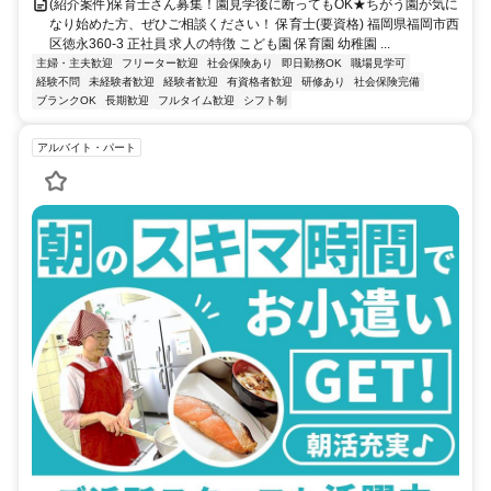
(紹介案件)保育士さん募集！園見学後に断ってもOK★ちがう園が気に
なり始めた方、ぜひご相談ください！ 保育士(要資格) 福岡県福岡市西
区徳永360-3 正社員 求人の特徴 こども園 保育園 幼稚園 ...
主婦・主夫歓迎
フリーター歓迎
社会保険あり
即日勤務OK
職場見学可
経験不問
未経験者歓迎
経験者歓迎
有資格者歓迎
研修あり
社会保険完備
ブランクOK
長期歓迎
フルタイム歓迎
シフト制
アルバイト・パート