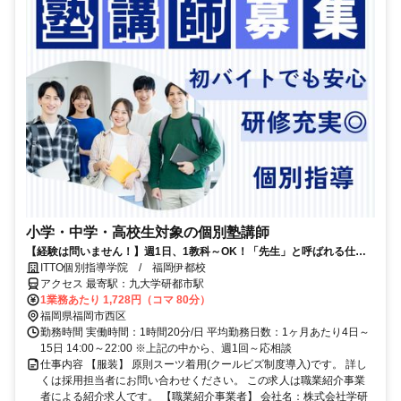
小学・中学・高校生対象の個別塾講師
【経験は問いません！】週1日、1教科～OK！「先生」と呼ばれる仕
事、始めませんか？
ITTO個別指導学院 / 福岡伊都校
アクセス 最寄駅：九大学研都市駅
1業務あたり 1,728円（コマ 80分）
福岡県福岡市西区
勤務時間 実働時間：1時間20分/日 平均勤務日数：1ヶ月あたり4日～
15日 14:00～22:00 ※上記の中から、週1回～応相談
仕事内容 【服装】 原則スーツ着用(クールビズ制度導入)です。 詳し
くは採用担当者にお問い合わせください。 この求人は職業紹介事業
者による紹介求人です。 【職業紹介事業者】 会社名：株式会社学研