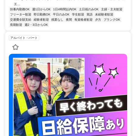
エ...
扶養内勤務OK
週1日からOK
1日4時間以内OK
土日祝のみOK
主婦・主夫歓迎
フリーター歓迎
即日勤務OK
平日のみOK
学生歓迎
英語
未経験者歓迎
交通費全額支給
経験者歓迎
残業なし
夜間
有資格者歓迎
夕方
ブランクOK
長期歓迎
週2・3日からOK
アルバイト・パート