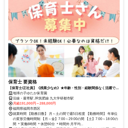
保育士 要資格
【保育士/正社員】《残業少なめ》★年齢・性別・経験関係なく活躍でき
る環境♪ジブン時間大切にしてトクイを活かそう★毎日がもっと楽しくな
地球の子ゆたか保育園
ります！(地球の子ゆたか保育園(認可))
沿線・最寄駅 JR筑肥線 九大学研都市駅
月給191,000円～288,000円
福岡県福岡市西区
就業時間 【勤務日数】 月～土の間で週5日程度 【勤務時間】 年単位
の変形労働時間制 【月～金】7:00～29:00の間 【土】7:00～18:00の
間 ＊実働8時間 ＊休憩60分 ＊時間外:月平均...