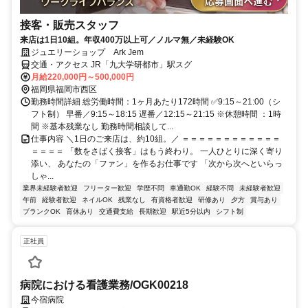
接客・販売スタッフ
来店は1日10組。年収400万以上可／ノルマ無／未経験OK
ジュエリーショップ Ark Jem
交通・アクセス JR「九大学研都市」駅スグ
月給220,000円～500,000円
福岡県福岡市西区
勤務時間詳細 総労働時間：1ヶ月あたり172時間 ✅9:15～21:00（シ
フト制） 早番／9:15～18:15 遅番／12:15～21:15 ※休憩時間 ：1時
間 ※基本残業なし 勤務時間相談して...
仕事内容 ＼1日のご来店は、約10組。／ ＝＝＝＝＝＝＝＝＝＝＝＝
＝＝＝＝ 「数をさばく接客」はもう終わり。 一人ひとりに深く寄り
添い、 あなたの「ファン」を作るお仕事です 「次から次へといらっ
しゃ...
業界未経験者歓迎
フリーター歓迎
学歴不問
車通勤OK
経験不問
未経験者歓迎
午前
経験者歓迎
ネイルOK
残業なし
有資格者歓迎
研修あり
夕方
賞与あり
ブランクOK
育休あり
交通費支給
長期歓迎
駅近5分以内
シフト制
正社員
病院における看護業務/OGK00218
今宿病院