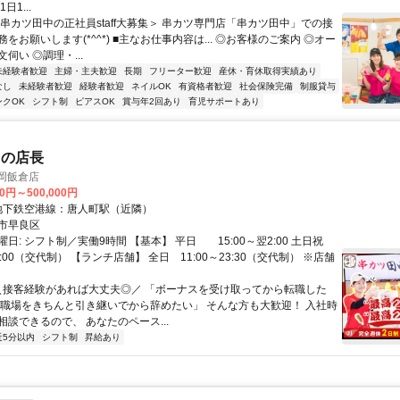
日1...
＜串カツ田中の正社員staff大募集＞ 串カツ専門店「串カツ田中」での接
をお願いします(*^^*) ■主なお仕事内容は... ◎お客様のご案内 ◎オー
伺い ◎調理・...
未経験者歓迎
主婦・主夫歓迎
長期
フリーター歓迎
産休・育休取得実績あり
なし
未経験者歓迎
経験者歓迎
ネイルOK
有資格者歓迎
社会保険完備
制服貸与
ンクOK
シフト制
ピアスOK
賞与年2回あり
育児サポートあり
中の店長
岡飯倉店
00円～500,000円
クセス: 地下鉄空港線：唐人町駅（近隣）
市早良区
日: シフト制／実働9時間 【基本】 平日 15:00～翌2:00 土日祝
翌2:00（交代制） 【ランチ店舗】 全日 11:00～23:30（交代制） ※店舗
 ＼接客経験があれば大丈夫◎／ 「ボーナスを受け取ってから転職した
の職場をきちんと引き継いでから辞めたい」 そんな方も大歓迎！ 入社時
談できるので、 あなたのペース...
近5分以内
シフト制
昇給あり