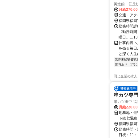
英進館 笹丘
月給270,0
交通・アク
福岡県福岡
勤務時間詳
〈勤務時間〉
曜日……13:3
仕事内容 
を売る毎日
と深く人生
業界未経験者歓
賞与あり
ブラ
同じ企業の求人
串カツ専
串カツ田中 福
月給220,0
勤務地・最
下鉄七隈線
福岡県福岡
勤務時間・期
日祝：11：