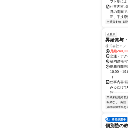
フト制によ
仕事内容:
営の両面で
正、手技療
交通費支給
駅
正社員
昇給賞与・
株式会社エフ
月給240,0
交通・アク
福岡県福岡
勤務時間詳細
10:00～1
（...
仕事内容 
みるだけで
୨୧┈┈┈┈
業界未経験者歓
転勤なし
英語
資格取得手当あ
個別塾の教