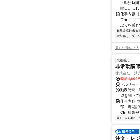
〈勤務時間〉
曜日……13:3
仕事内容 
フ★ ￣￣
ぶりを感じ
業界未経験者歓
賞与あり
ブラ
同じ企業の求人
業務委託
非常勤講
株式会社 清
時給4,00
フルリモー
勤務時間・曜
望を聞いて
仕事内容:
部 定期試
CBT対策
週1日からOK
注文・レ