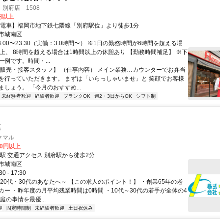
別府店 1508
0円以上
【電車】福岡市地下鉄七隈線「別府駅位」より徒歩1分
市城南区
8:00〜23:30（実働：3.0時間〜） ※1日の勤務時間が6時間を超える場
以上、 8時間を超える場合は1時間以上の休憩あり 【勤務時間補足】 ※下
例です。時間・...
【販売・接客スタッフ】 （仕事内容） メイン業務…カウンターでお弁当
を行っていただきます。 まずは「いらっしゃいませ」と 笑顔でお客様
しょう。 「今月のおすすめ...
未経験者歓迎
経験者歓迎
ブランクOK
週2・3日からOK
シフト制
業
クマル
00円以上
最寄駅 別府駅 交通アクセス 別府駅から徒歩2分
市城南区
 - 17:30
～20代・30代のあなたへ～ 【この求人のポイント！】 ・創業65年の老
カー ・昨年度の月平均残業時間は0時間 ・10代～30代の若手が全体の4
庭の事情を最優...
迎
固定時間制
未経験者歓迎
土日祝休み