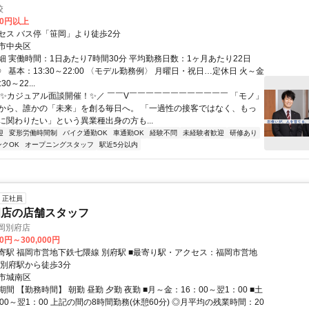
校
00円以上
セス バス停「笹岡」より徒歩2分
市中央区
細 実働時間：1日あたり7時間30分 平均勤務日数：1ヶ月あたり22日
 基本：13:30～22:00 〈モデル勤務例〉 月曜日・祝日…定休日 火～金
0～22...
＼✨カジュアル面談開催！✨／ ￣￣V￣￣￣￣￣￣￣￣￣￣￣￣ 「モノ」
から、誰かの「未来」を創る毎日へ。 「一過性の接客ではなく、もっ
に関わりたい」という異業種出身の方も...
迎
変形労働時間制
バイク通勤OK
車通勤OK
経験不問
未経験者歓迎
研修あり
ンクOK
オープニングスタッフ
駅近5分以内
正社員
門店の店舗スタッフ
岡別府店
00円～300,000円
寄駅 福岡市営地下鉄七隈線 別府駅 ■最寄り駅・アクセス：福岡市営地
 別府駅から徒歩3分
市城南区
間 【勤務時間】 朝勤 昼勤 夕勤 夜勤 ■月～金：16：00～翌1：00 ■土
00～翌1：00 上記の間の8時間勤務(休憩60分) ◎月平均の残業時間：20