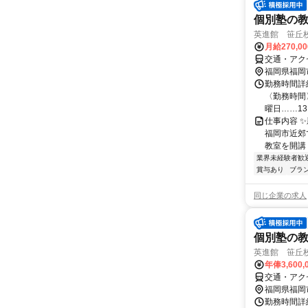
個別塾の
英進館 笹丘
月給270,0
交通・アク
福岡県福岡
勤務時間詳
〈勤務時間〉
曜日……13:3
仕事内容 
福岡市近郊
教室を開講
業界未経験者歓
賞与あり
ブラ
同じ企業の求人
個別塾の
英進館 笹丘
年俸3,600
交通・アク
福岡県福岡
勤務時間詳