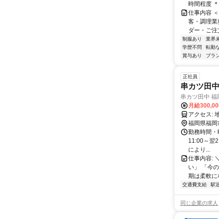
時間程度 ＊1
仕事内容 
客・調理業務
ダー・ご注文
制服あり
業界
学歴不問
転勤
賞与あり
ブラ
正社員
串カツ田
串カツ田中 福
月給300,0
ア
福岡県福岡
勤務時間・曜
11:00～
により...
仕事内容:
い」 「今
期は柔軟に相
交通費支給
駅
同じ企業の求人