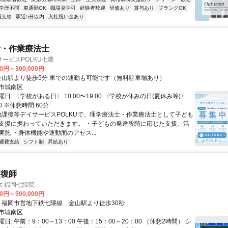
学歴不問
車通勤OK
職場見学可
経験者歓迎
研修あり
賞与あり
ブランクOK
費支給
駅近5分以内
入社祝い金あり
士・作業療法士
ービスPOLKU七隈
00円～300,000円
アクセス: 金山駅より徒歩5分 車での通勤も可能です（無料駐車場あり）
市城南区
日: 〈学校がある日〉 10:00〜19:00 〈学校が休みの日(夏休み等)〉
:30 ※休憩時間:60分
 放課後等デイサービスPOLKUで、理学療法士・作業療法士として子ども
支援に携わっていただきます。 ・子どもの発達段階に応じた支援、活
施 ・身体機能や運動面のアセス...
通費支給
シフト制
昇給あり
整復師
六 福岡七隈院
00円～500,000円
アクセス: ・福岡市営地下鉄七隈線 金山駅より徒歩30秒
市城南区
日: 午前：9：00～13：00 午後：15：00～20：00 （休憩2時間） シ