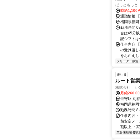
ほっともっと 
時給1,10
通勤情報 
福岡県福岡
勤務時間 0
合は45分
記シフトは一
仕事内容 
の受け渡し
をお迎えしま
フリーター歓迎
正社員
ルート営
株式会社 カ
月給260,0
福岡県福岡
勤務時間 8:30
仕事内容 
舗安定メー
割以上 ・家
業界未経験者歓