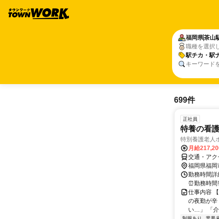
福岡県
茶山
職種を選択
駅チカ・駅
キーワード
699件
正社員
特養の看
特別養護老人
月給217,2
交通・アク
福岡県福岡
勤務時間詳細
⏰勤務時間⏰ ① 
仕事内容 
の夜勤が辛
い…」 「
制服あり
業界