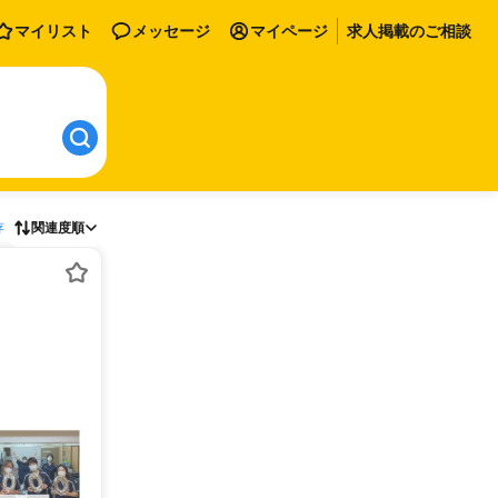
マイリスト
メッセージ
マイページ
求人掲載のご相談
存
関連度順