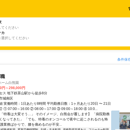
駅
してください
ナカ
を選択してください
条件保
護職
ホーム白熊園
00円～298,000円
セス 地下鉄茶山駅から徒歩8分
市城南区
 実働時間：1日あたり8時間 平均勤務日数：1ヶ月あたり20日 〜 21日
07:00～16:00 ② 08:00～17:00 ③ 09:00～18:00 ④ 10:0...
【「特養は大変そう…」 そのイメージ、白熊会が覆します】 「病院勤務
くなってきた」 「でも、特養のオンコールで夜中に起こされるのも怖
介護業務ばかりで、腰を痛めるのが不安...
未経験者歓迎
変形労働時間制
主婦・主夫歓迎
資格取得支援あり
フリーター歓迎