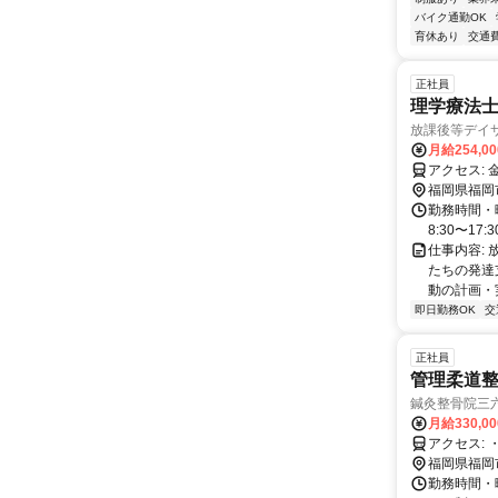
バイク通勤OK
育休あり
交通
正社員
理学療法
放課後等デイサ
月給254,0
福岡県福岡
勤務時間・曜
8:30〜17
仕事内容:
たちの発達
動の計画・実
即日勤務OK
交
正社員
管理柔道
鍼灸整骨院三
月給330,0
福岡県福岡
勤務時間・曜