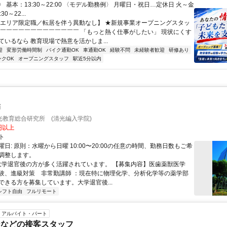
 基本：13:30～22:00 〈モデル勤務例〉 月曜日・祝日…定休日 火～金
0～22...
【エリア限定職／転居を伴う異動なし】 ★新規事業オープニングスタッ
￣￣￣￣￣￣￣￣￣￣￣￣￣￣ 「もっと熱く仕事がしたい」 現状にくす
ているなら 教育現場で熱意を活かしま...
迎
変形労働時間制
バイク通勤OK
車通勤OK
経験不問
未経験者歓迎
研修あり
ンクOK
オープニングスタッフ
駅近5分以内
師
光教育総合研究所 (清光編入学院)
0円以上
ト
日: 原則：水曜から日曜 10:00〜20:00の任意の時間、勤務日数もご希
調整します。
 大学退官後の方が多く活躍されています。 【募集内容】医歯薬獣医学
験、進級対策 非常勤講師 ：現在特に物理化学、分析化学等の薬学部
ができる方を募集しています。大学退官後...
シフト自由
フルリモート
アルバイト・パート
ジなどの接客スタッフ