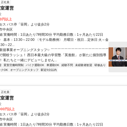
正社員
教室運営
校
00円以上
セス バス停「笹岡」より徒歩2分
市中央区
細 実働時間：1日あたり7時間30分 平均勤務日数：1ヶ月あたり22日
 基本：13:30～22:00 〈モデル勤務例〉 月曜日・祝日…定休日 火～金
0～22...
✨新規事業オープニングスタッフ✨ ￣￣￣￣￣￣￣￣￣￣￣￣￣￣￣￣￣
で開校ラッシュ！ 西日本最大級の学習塾「英進館」 が新たに個別指導
！ 私たちと一緒にデビューしません...
迎
変形労働時間制
バイク通勤OK
車通勤OK
経験不問
未経験者歓迎
研修あり
ンクOK
オープニングスタッフ
駅近5分以内
正社員
教室運営
校
,000円以上
セス バス停「笹岡」より徒歩2分
市中央区
細 実働時間：1日あたり7時間30分 平均勤務日数：1ヶ月あたり22日