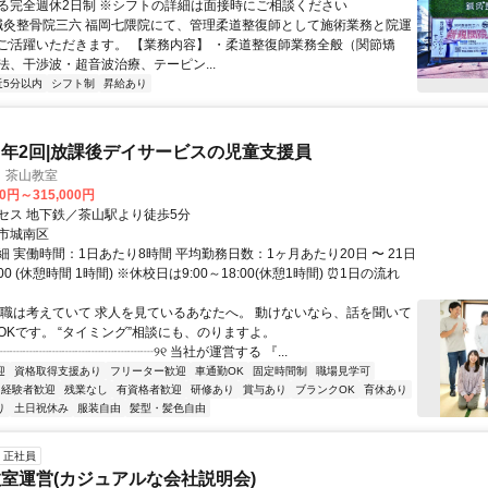
る完全週休2日制 ※シフトの詳細は面接時にご相談ください
 鍼灸整骨院三六 福岡七隈院にて、管理柔道整復師として施術業務と院運
ご活躍いただきます。 【業務内容】 ・柔道整復師業務全般（関節矯
法、干渉波・超音波治療、テーピン...
近5分以内
シフト制
昇給あり
年2回|放課後デイサービスの児童支援員
 茶山教室
00円～315,000円
セス 地下鉄／茶山駅より徒歩5分
市城南区
 実働時間：1日あたり8時間 平均勤務日数：1ヶ月あたり20日 〜 21日
9:00 (休憩時間 1時間) ※休校日は9:00～18:00(休憩1時間) ⏰1日の流れ
転職は考えていて 求人を見ているあなたへ。 動けないなら、話を聞いて
OKです。 “タイミング”相談にも、のりますよ。
┈┈┈┈┈┈┈┈┈┈┈┈୨୧ 当社が運営する 『...
迎
資格取得支援あり
フリーター歓迎
車通勤OK
固定時間制
職場見学可
経験者歓迎
残業なし
有資格者歓迎
研修あり
賞与あり
ブランクOK
育休あり
り
土日祝休み
服装自由
髪型・髪色自由
正社員
室運営(カジュアルな会社説明会)