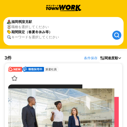
福岡県
室見駅
職種を選択してください
期間限定（春夏冬休み等）
キーワードを選択してください
3件
条件保存
関連度順
派遣社員