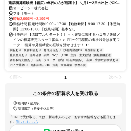
建築積算経験者【幅広い年代の方が活躍中】 ＼月1〜2日の出社でOK！
大手の安定環境で積算資料の査定業務／
オーピーシー株式会社
フルリモート
時給2,000円～2,100円
勤務時間 固定時間制 9:00～17:30 【勤務時間】9:00-17:30 【休憩時
間】12:00-13:00 【残業時間】基本なし
仕事内容 【ほぼフルリモート！】 ＜＜建築に関するハコモノ改修メ
インの積算査定スタッフ募集＞＞ 月1〜2回程度の出社以外は在宅ワ
ーク！ 積算や見積精査の経験を活かせます！ ✦ː──────────...
制服あり
飲食割引あり
育休延長あり
扶養内勤務OK
店舗割引あり
社員登用あり
無料研修
副業・WワークOK
主婦・主夫歓迎
無期雇用派遣
資格取得支援あり
長期
フリーター歓迎
社会保険あり
産休・育休取得実績あり
バイク通勤OK
給料前払いOK
短期
大量募集
学歴不問
前へ
次へ
1
この条件の新着求人を受け取る
福岡県 / 室見駅
期間限定（春夏冬休み等）
「LINEで受け取る」では、新着求人のほか、おすすめ情報なども配信しま
す。
詳しくはこちら