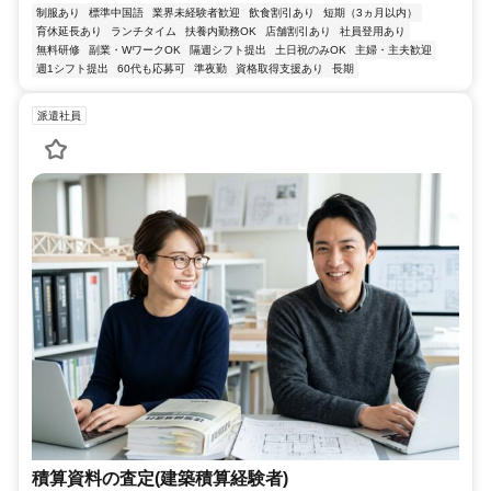
制服あり
標準中国語
業界未経験者歓迎
飲食割引あり
短期（3ヵ月以内）
育休延長あり
ランチタイム
扶養内勤務OK
店舗割引あり
社員登用あり
無料研修
副業・WワークOK
隔週シフト提出
土日祝のみOK
主婦・主夫歓迎
週1シフト提出
60代も応募可
準夜勤
資格取得支援あり
長期
派遣社員
積算資料の査定(建築積算経験者)