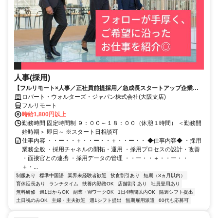
人事(採用)
【フルリモート×人事／正社員前提採用／急成長スタートアップ企業／
英語】Robert Walters
ロバート・ウォルターズ・ジャパン株式会社(大阪支店)
フルリモート
時給1,800円以上
勤務時間 固定時間制 ９：００～１８：００（休憩１時間） ＜勤務開
始時期＞ 即日～ ※スタート日相談可
仕事内容 ・・ー・・＋・・ー・・＋・・ー・・ ◆仕事内容◆ ・採用
業務全般 ・採用チャネルの開拓・運用 ・採用プロセスの設計・改善
・面接官との連携 ・採用データの管理 ・・ー・・＋・・ー・・
＋・...
制服あり
標準中国語
業界未経験者歓迎
飲食割引あり
短期（3ヵ月以内）
育休延長あり
ランチタイム
扶養内勤務OK
店舗割引あり
社員登用あり
無料研修
週1日からOK
副業・WワークOK
1日4時間以内OK
隔週シフト提出
土日祝のみOK
主婦・主夫歓迎
週1シフト提出
無期雇用派遣
60代も応募可