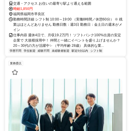
交通・アクセス お住いの最寄り駅より通える範囲
時給1,850円
福岡県福岡市早良区
勤務時間詳細 シフト制 10:00～19:00 （実働8時間／休憩60分） ※ 残
業はほとんどありません 勤務日数：週3日 勤務日：金土日の週末がメ
イン
仕事内容 週休4日で、月収19.2万円！ ソフトバンク100%出資の安定
企業で 大規模採用中！ 仲間と一緒にイベントを盛り上げませんか？
20～30代の方が活躍中✨ （平均年齢 28歳） 具体的な業...
学歴不問
学生歓迎
経験不問
未経験者歓迎
駅近5分以内
シフト制
業務委託