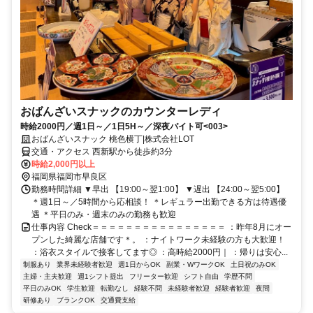
おばんざいスナックのカウンターレディ
時給2000円／週1日～／1日5H～／深夜バイト可<003>
おばんざいスナック 桃色横丁|株式会社LOT
交通・アクセス 西新駅から徒歩約3分
時給2,000円以上
福岡県福岡市早良区
勤務時間詳細 ▼早出 【19:00～翌1:00】 ▼遅出 【24:00～翌5:00】
＊週1日～／5時間から応相談！ ＊レギュラー出勤できる方は待遇優
遇 ＊平日のみ・週末のみの勤務も歓迎
仕事内容 Check＝＝＝＝＝＝＝＝＝＝＝＝＝＝＝＝ ：昨年8月にオー
プンした綺麗な店舗です＊。 ：ナイトワーク未経験の方も大歓迎！
：浴衣スタイルで接客してます◎ ：高時給2000円｜ ：帰りは安心...
制服あり
業界未経験者歓迎
週1日からOK
副業・WワークOK
土日祝のみOK
主婦・主夫歓迎
週1シフト提出
フリーター歓迎
シフト自由
学歴不問
平日のみOK
学生歓迎
転勤なし
経験不問
未経験者歓迎
経験者歓迎
夜間
研修あり
ブランクOK
交通費支給