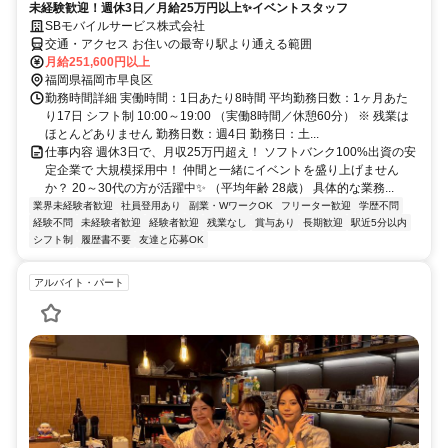
未経験歓迎！週休3日／月給25万円以上✨イベントスタッフ
SBモバイルサービス株式会社
交通・アクセス お住いの最寄り駅より通える範囲
月給251,600円以上
福岡県福岡市早良区
勤務時間詳細 実働時間：1日あたり8時間 平均勤務日数：1ヶ月あた
り17日 シフト制 10:00～19:00 （実働8時間／休憩60分） ※ 残業は
ほとんどありません 勤務日数：週4日 勤務日：土...
仕事内容 週休3日で、月収25万円超え！ ソフトバンク100%出資の安
定企業で 大規模採用中！ 仲間と一緒にイベントを盛り上げません
か？ 20～30代の方が活躍中✨ （平均年齢 28歳） 具体的な業務...
業界未経験者歓迎
社員登用あり
副業・WワークOK
フリーター歓迎
学歴不問
経験不問
未経験者歓迎
経験者歓迎
残業なし
賞与あり
長期歓迎
駅近5分以内
シフト制
履歴書不要
友達と応募OK
アルバイト・パート