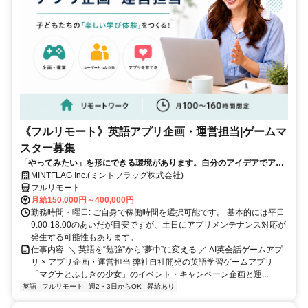
《フルリモート》英語アプリ企画・運営担当|ゲームマ
スター募集
「やってみたい」を形にできる環境があります。自分のアイデアでアプ
リを動かしてみませんか？
MINTFLAG Inc.(ミントフラッグ株式会社)
フルリモート
月給150,000円～400,000円
勤務時間・曜日: ご自身で稼働時間を選択可能です。 基本的には平日
9:00-18:00のあいだが目安ですが、土日にアプリメンテナンス対応が
発生する可能性もあります。
仕事内容: ＼ 英語を“勉強”から“夢中”に変える ／ AI英会話ゲームアプ
リ × アプリ企画・運営担当 弊社自社開発の英語学習ゲームアプリ
「マグナとふしぎの少女」のイベント・キャンペーン企画と運...
英語
フルリモート
週2・3日からOK
昇給あり