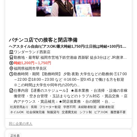
パチンコ店での接客と閉店準備
ヘアスタイル自由/ピアスOK/最大時給1,750円/土日祝は時給+100円/18
時～も時給+100円/履歴書不要
ワンダーランド西新店
勤務地・最寄駅 福岡市営地下鉄空港線 西新駅 徒歩3分ほど JR唐津線
中多久駅 徒歩18分ほど
時給1,200円～1,750円
福岡県福岡市早良区
勤務時間・期間 【勤務時間】 夕勤 夜勤 大学生などの勤務例 ①17:00
～22:00 ②18:00～23:00 など ※16:00～翌0:45まで働ける方を歓迎
※この時間は大学生や同年代の20代の...
仕事内容 【遅番のスケジュール】 ★基本業務 ・台清掃 ・設備の非稼
働管理 ・空き台管理 ・玉詰まりなどのトラブル対応 ・賞品交換 ・店
内アナウンス ・賞品補充 ↓ ★閉店後業務 ・台の開閉 ・台、...
社員登用あり
長期
フリーター歓迎
学歴不問
未経験者歓迎
経験者歓迎
ネイルOK
社会保険完備
制服貸与
交通費支給
シフト制
ピアスOK
履歴書不要
同じ企業の求人
正社員