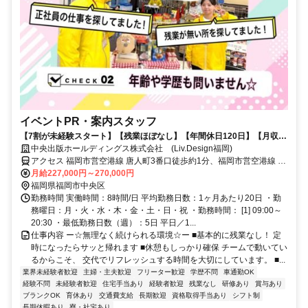
イベントPR・案内スタッフ
【7割が未経験スタート】【残業ほぼなし】【年間休日120日】【月収50
万円可能】
中央出版ホールディングス株式会社 (Liv.Design福岡)
アクセス 福岡市営空港線 唐人町3番口徒歩約1分、福岡市営空港線 大
濠公園1番口徒歩約11分、福岡市営空港線 西新6番口徒歩約16分 唐人
月給227,000円～270,000円
町駅スグ
福岡県福岡市中央区
勤務時間 実働時間：8時間/日 平均勤務日数：1ヶ月あたり20日 ・勤
務曜日：月・火・水・木・金・土・日・祝 ・勤務時間： [1] 09:00～
20:30 ・最低勤務日数（週）：5日 平日／1...
仕事内容 ー☆無理なく続けられる環境☆ー ■基本的に残業なし！ 定
時になったらサッと帰れます ■休憩もしっかり確保 チームで動いてい
るからこそ、 交代でリフレッシュする時間を大切にしています。 ■...
業界未経験者歓迎
主婦・主夫歓迎
フリーター歓迎
学歴不問
車通勤OK
経験不問
未経験者歓迎
住宅手当あり
経験者歓迎
残業なし
研修あり
賞与あり
ブランクOK
育休あり
交通費支給
長期歓迎
資格取得手当あり
シフト制
長期休暇あり
寮・社宅あり