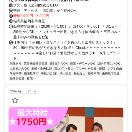
日払いOK★高時給2000～5000円/週1日～可<004>
ブスッ娘倶楽部|株式会社LOT
交通・アクセス 「西新駅」から徒歩2分
時給2,000円～5,000円
福岡県福岡市早良区
勤務時間詳細 a【20:00～翌1:00】 b【24:00～翌5:00】 ＊週1日～／
3時間からOK！ ＊レギュラー出勤できる方は待遇優遇 ＊平日のみ・
週末のみの勤務も歓迎
仕事内容 「昭和レトロなスナックを再現したエモいスナック！」
80．90年代の歌が大好きな方大歓迎！ Check＝＝＝＝＝＝＝＝＝＝
＝＝＝＝＝＝ ★楽しいお店で個性活かして働ける★ ：6月にグラン
ド...
制服あり
業界未経験者歓迎
週1日からOK
副業・WワークOK
1日4時間以内OK
土日祝のみOK
主婦・主夫歓迎
週1シフト提出
フリーター歓迎
短期
シフト自由
学歴不問
職場見学可
平日のみOK
学生歓迎
転勤なし
経験不問
未経験者歓迎
経験者歓迎
夜間
アルバイト・パート