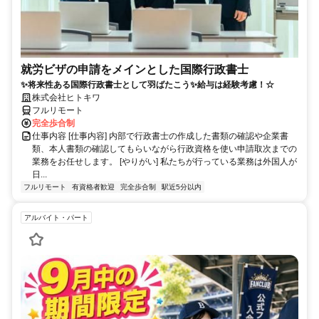
就労ビザの申請をメインとした国際行政書士
✨将来性ある国際行政書士として羽ばたこう✨給与は経験考慮！☆
株式会社ヒトキワ
フルリモート
完全歩合制
仕事内容 [仕事内容] 内部で行政書士の作成した書類の確認や企業書
類、本人書類の確認してもらいながら行政資格を使い申請取次までの
業務をお任せします。 [やりがい] 私たちが行っている業務は外国人が
日...
フルリモート
有資格者歓迎
完全歩合制
駅近5分以内
アルバイト・パート