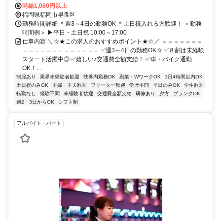
分
時給1,060円以上
福岡県福岡市早良区
勤務時間詳細 ＊週3～4日の勤務OK ＊土日祝入れる方歓迎！ ＜勤務
時間例＞ ▶平日・土日祝 10:00～17:00
仕事内容 ＼☆★この求人のおすすめポイント★☆／ ＝＝＝＝＝＝＝
＝＝＝＝＝＝＝＝＝＝＝＝＝ ✅週3～4日の勤務OK☆ ✅８割は未経験
スタート活躍中◎ ✅嬉しい♪交通費全額支給！ ✅車・バイク通勤
OK！...
制服あり
業界未経験者歓迎
扶養内勤務OK
副業・WワークOK
1日4時間以内OK
土日祝のみOK
主婦・主夫歓迎
フリーター歓迎
学歴不問
平日のみOK
学生歓迎
転勤なし
経験不問
未経験者歓迎
交通費全額支給
研修あり
夕方
ブランクOK
週2・3日からOK
シフト制
アルバイト・パート