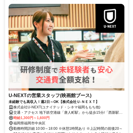
U-NEXTの営業スタッフ(映画館ブース)
未経験でも高収入！週2日～OK【株式会社Ｕ-ＮＥＸＴ】
株式会社U-NEXT(ユナイテッド・シネマ福岡ももち他)
交通・アクセス 地下鉄空港線「唐人町駅」から徒歩15分/「西新駅」
から徒歩18分
時給1,300円～1,600円
福岡県福岡市中央区
勤務時間詳細 10:00～18:00 ※休憩1時間あり ※上記時間の前後20～