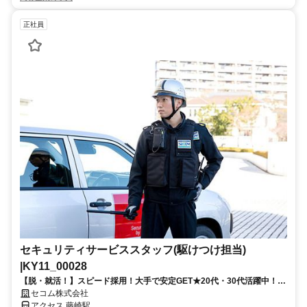
正社員
セキュリティサービススタッフ(駆けつけ担当)
|KY11_00028
【脱・就活！】スピード採用！大手で安定GET★20代・30代活躍中！経
験ゼロでも月30万＆賞与最大202万円
セコム株式会社
アクセス 藤崎駅