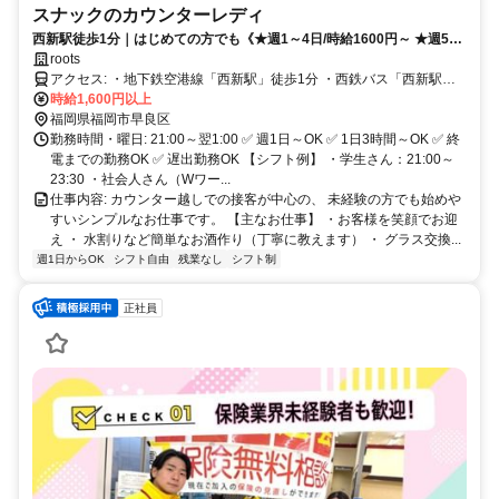
スナックのカウンターレディ
西新駅徒歩1分｜はじめての方でも《★週1～4日/時給1600円～ ★週5日
以上/時給1800円～》スタート！ 20～30代活躍中♪ 面倒な営業・連絡
roots
先交換の強制無し♪ 帰りは無料送迎あり！
アクセス: ・地下鉄空港線「西新駅」徒歩1分 ・西鉄バス「西新駅」
「西新四丁目」徒歩1分 ★帰りは無料送迎あり★
時給1,600円以上
福岡県福岡市早良区
勤務時間・曜日: 21:00～翌1:00 ✅ 週1日～OK ✅ 1日3時間～OK ✅ 終
電までの勤務OK ✅ 遅出勤務OK 【シフト例】 ・学生さん：21:00～
23:30 ・社会人さん（Wワー...
仕事内容: カウンター越しでの接客が中心の、 未経験の方でも始めや
すいシンプルなお仕事です。 【主なお仕事】 ・お客様を笑顔でお迎
え ・ 水割りなど簡単なお酒作り（丁寧に教えます） ・ グラス交換...
週1日からOK
シフト自由
残業なし
シフト制
正社員