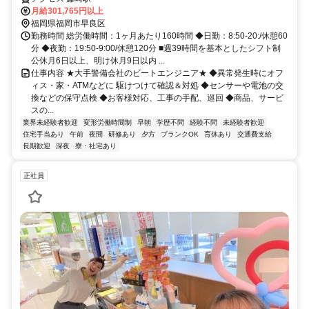
月給301,765円以上
福岡県福岡市早良区
勤務時間 総労働時間：1ヶ月あたり160時間 ◆日勤：8:50-20:/休憩60
分 ◆夜勤：19:50-9:00/休憩120分 ■週39時間を基本としたシフト制
公休月6日以上、明け休月9日以内 ...
仕事内容 ★大手警備会社のビートエンジニア★ ◆異常発生時にオフ
ィス・家・ATMなどに 駆けつけて確認＆対処 ◆センサーや電池の交
換などの保守点検 ◆お客様対応、工事の手配、巡回 ◆商品、サービ
スの...
業界未経験者歓迎
変形労働時間制
早朝
学歴不問
経験不問
未経験者歓迎
住宅手当あり
午前
夜間
研修あり
夕方
ブランクOK
育休あり
交通費支給
長期歓迎
深夜
寮・社宅あり
正社員