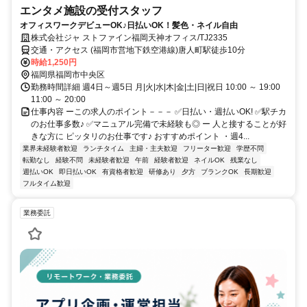
エンタメ施設の受付スタッフ
オフィスワークデビューOK♪日払いOK！髪色・ネイル自由
株式会社ジャ ストファイン福岡天神オフィス/TJ2335
交通・アクセス (福岡市営地下鉄空港線)唐人町駅徒歩10分
時給1,250円
福岡県福岡市中央区
勤務時間詳細 週4日～週5日 月|火|水|木|金|土|日|祝日 10:00 ～ 19:00
11:00 ～ 20:00
仕事内容 ーこの求人のポイント－－－ ✅日払い・週払いOK! ✅駅チカ
のお仕事多数♪ ✅マニュアル完備で未経験も◎ ー 人と接することが好
きな方に ピッタリのお仕事です♪ おすすめポイント ・週4...
業界未経験者歓迎
ランチタイム
主婦・主夫歓迎
フリーター歓迎
学歴不問
転勤なし
経験不問
未経験者歓迎
午前
経験者歓迎
ネイルOK
残業なし
週払いOK
即日払いOK
有資格者歓迎
研修あり
夕方
ブランクOK
長期歓迎
フルタイム歓迎
業務委託