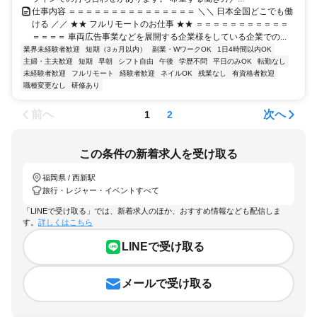
仕事内容 ＝＝＝＝＝＝＝＝＝＝＝＝＝＝＝ ＼＼ 日本全国どこでも働
ける ／／ ★★ フルリモートのお仕事 ★★ ＝＝＝＝＝＝＝＝＝＝＝
＝＝＝＝ 車両広告事業などを展開する企業様をしている企業での...
業界未経験者歓迎
短期（3ヵ月以内）
副業・WワークOK
1日4時間以内OK
主婦・主夫歓迎
短期
早朝
シフト自由
午後
学歴不問
平日のみOK
転勤なし
未経験者歓迎
フルリモート
経験者歓迎
ネイルOK
残業なし
有資格者歓迎
職種変更なし
研修あり
前へ
次へ
1
2
この条件の新着求人を受け取る
福岡県 / 西新駅
旅行・レジャー・イベントすべて
「LINEで受け取る」では、新着求人のほか、おすすめ情報なども配信しま
す。
詳しくはこちら
LINEで受け取る
メールで受け取る