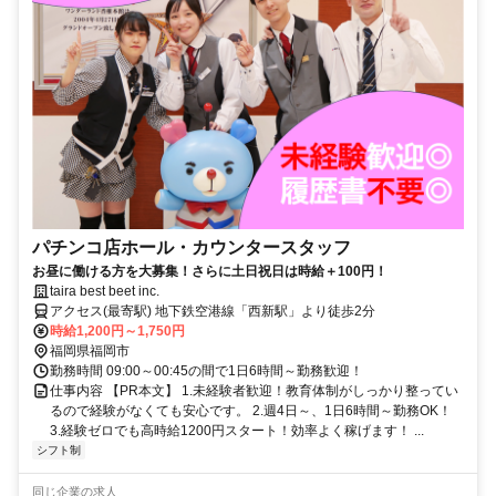
パチンコ店ホール・カウンタースタッフ
お昼に働ける方を大募集！さらに土日祝日は時給＋100円！
taira best beet inc.
アクセス(最寄駅) 地下鉄空港線「西新駅」より徒歩2分
時給1,200円～1,750円
福岡県福岡市
勤務時間 09:00～00:45の間で1日6時間～勤務歓迎！
仕事内容 【PR本文】 1.未経験者歓迎！教育体制がしっかり整ってい
るので経験がなくても安心です。 2.週4日～、1日6時間～勤務OK！
3.経験ゼロでも高時給1200円スタート！効率よく稼げます！ ...
シフト制
同じ企業の求人