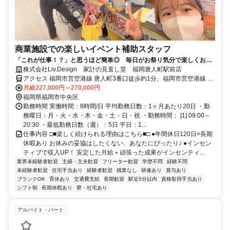
商業施設での楽しいイベント補助スタッフ
「これが仕事！？」と思うほど簡単◎ 毎日がお祭り気分で楽しくお仕
事♪ 【年間休日120日】【試用期間中(2ヶ月間)は月給30万円】
株式会社Liv.Design 家計の見直し堂 福岡唐人町駅前店
アクセス 福岡市営空港線 唐人町3番口徒歩約1分、福岡市営空港線 大
濠公園1番口徒歩約11分、福岡市営空港線 西新6番口徒歩約16分 唐人
月給227,000円～270,000円
町駅から徒歩1分
福岡県福岡市中央区
勤務時間 実働時間：8時間/日 平均勤務日数：1ヶ月あたり20日 ・勤
務曜日：月・火・水・木・金・土・日・祝 ・勤務時間： [1] 09:00～
20:30 ・最低勤務日数（週）：5日 平日：1...
仕事内容 □■楽しく続けられる理由はこちら■□ ●年間休日120日×長期
休暇あり お休みの妥協はしたくない、あなたにぴったり♪ ●インセン
ティブで収入UP！ 安定した月給＋頑張った成果がインセンティ...
業界未経験者歓迎
主婦・主夫歓迎
フリーター歓迎
学歴不問
経験不問
未経験者歓迎
住宅手当あり
経験者歓迎
残業なし
研修あり
賞与あり
ブランクOK
育休あり
交通費支給
長期歓迎
駅近5分以内
資格取得手当あり
シフト制
長期休暇あり
寮・社宅あり
アルバイト・パート