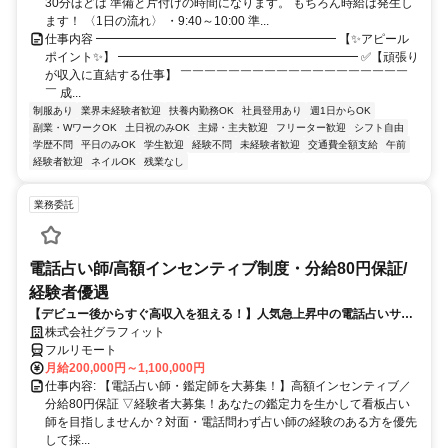
30分ほどは 準備と片付けの時間になります。 もちろん時給は発生し
ます！ 〈1日の流れ〉 ・9:40～10:00 準...
仕事内容 ━━━━━━━━━━━━━━━━━━━━ 【✨アピール
ポイント✨】 ━━━━━━━━━━━━━━━━━━━━ ✅【頑張り
が収入に直結する仕事】 ￣￣￣￣￣￣￣￣￣￣￣￣￣￣￣￣￣￣￣
￣ 成...
制服あり
業界未経験者歓迎
扶養内勤務OK
社員登用あり
週1日からOK
副業・WワークOK
土日祝のみOK
主婦・主夫歓迎
フリーター歓迎
シフト自由
学歴不問
平日のみOK
学生歓迎
経験不問
未経験者歓迎
交通費全額支給
午前
経験者歓迎
ネイルOK
残業なし
業務委託
電話占い師/高額インセンティブ制度・分給80円保証/
経験者優遇
【デビュー後からすぐ高収入を狙える！】人気急上昇中の電話占いサイ
トで占いのお仕事
株式会社グラフィット
フルリモート
月給200,000円～1,100,000円
仕事内容: 【電話占い師・鑑定師を大募集！】高額インセンティブ／
分給80円保証 ▽経験者大募集！あなたの鑑定力を生かして看板占い
師を目指しませんか？対面・電話問わず占い師の経験のある方を優先
して採...