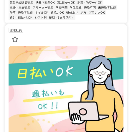
業界未経験者歓迎
扶養内勤務OK
週1日からOK
副業・WワークOK
主婦・主夫歓迎
フリーター歓迎
学歴不問
学生歓迎
経験不問
未経験者歓迎
午前
経験者歓迎
ネイルOK
週払いOK
研修あり
夕方
ブランクOK
週2・3日からOK
シフト制
短期（1ヵ月以内）
派遣社員