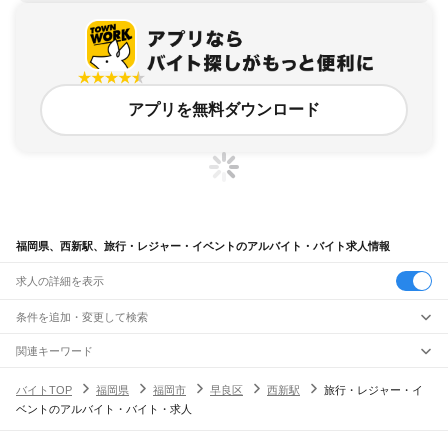
アプリを無料ダウンロード
福岡県、西新駅、旅行・レジャー・イベントのアルバイト・バイト求人情報
求人の詳細を表示
条件を追加・変更して検索
市区町村を追加・変更
関連キーワード
完全在宅ワーク 全国
シール貼り 在宅
現在地周辺
ガチャガチャ
犬カフェ
福岡県
駅を追加・変更
バイトTOP
福岡県
福岡市
早良区
西新駅
旅行・レジャー・イ
福岡県
すべて
ベントのアルバイト・バイト・求人
北九州市
すべて
職種を追加・変更
JR山陽本線(岩国～門司)
門司区
若松区
戸畑区
小倉北区
小倉南区
八幡東区
八幡西区
門司駅
飲食・フードサービス