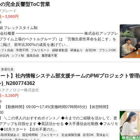
ルの完全反響型ToC営業
プグレード
円～3,500円
ト
細 フレックスタイム制
▏会社概要 ━━━━━━━━━━━━━━━━━━ 株式会社アップグレ
プライム上場のベクトルグループ）は 「労働生産性革命を起こす」を
掲げ、前年比300%の成長を遂げてい...
シフト自由
学歴不問
フルリモート
経験者歓迎
研修あり
在宅OK
ブランクOK
5分以内
シフト制
服装自由
履歴書不要
派遣社員
ート】社内情報システム部支援チームのPM/プロジェクト管理(
_N260774362
ステクノロジー株式会社
円～3,100円
ト
 【勤務時間】09:00〜17:45(実働時間07時間45分) 【休憩時間】
00
】 ＼この求人のおすすめポイント／ ◆今までのご経験を活かして、更
アアップを目指せます ◆英語活かせる ◆大手通信会社勤務 ◆フルリモ
◆10月スタート 【出社不要のた...
休取得実績あり
固定時間制
フルリモート
社会保険完備
在宅OK
育休あり