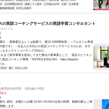
K
1日4時間以内OK
隔週シフト提出
土日祝のみOK
主婦・主夫歓迎
無期雇用派遣
60代も応募可
Kの英語コーチングサービスの英語学習コンサルタント
ールウィズ
円
ト
曜日: ・業務委託もしくは副業で、週10-20時間程度～（フルタイム希望
可能です） ・社会人の方向けの英語コーチングサービスのため、夕方
もオンラインコーチング30分の...
 これまで留学事業を提供してきた弊社の新事業として、 英語スピーキン
語コーチング事業「TEPPEN ENGLISH」 https://teppen-
 を...
在宅OK
週2・3日からOK
師
光教育総合研究所 (清光編入学院)
0円以上
ト
日: 原則：水曜から日曜 10:00〜20:00の任意の時間、勤務日数もご希
調整します。