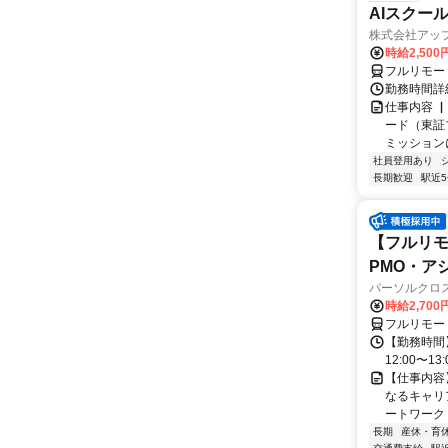
AIスクー
株式会社アッ
時給2,500
フルリモー
勤務時間詳
仕事内容 
ード（東証
ミッションに
社員登用あり
長期歓迎
駅近
【フルリモ
PMO・アシ)
パーソルクロ
時給2,700
フルリモー
【勤務時間】
12:00〜13:
【仕事内容
なるキャリ
ートワーク 
長期
産休・育