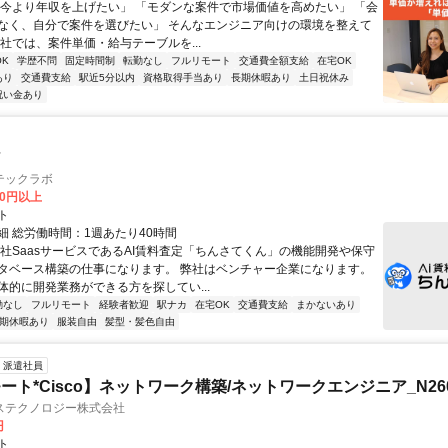
「今より年収を上げたい」 「モダンな案件で市場価値を高めたい」 「会
なく、自分で案件を選びたい」 そんなエンジニア向けの環境を整えて
当社では、案件単価・給与テーブルを...
K
学歴不問
固定時間制
転勤なし
フルリモート
交通費全額支給
在宅OK
あり
交通費支給
駅近5分以内
資格取得手当あり
長期休暇あり
土日祝休み
祝い金あり
ア
テックラボ
00円以上
ト
細 総労働時間：1週あたり40時間
自社SaasサービスであるAI賃料査定「ちんさてくん」の機能開発や保守
タベース構築の仕事になります。 弊社はベンチャー企業になります。
体的に開発業務ができる方を探してい...
勤なし
フルリモート
経験者歓迎
駅ナカ
在宅OK
交通費支給
まかないあり
期休暇あり
服装自由
髪型・髪色自由
派遣社員
ト*Cisco】ネットワーク構築/ネットワークエンジニア_N2606
ステクノロジー株式会社
円
ト