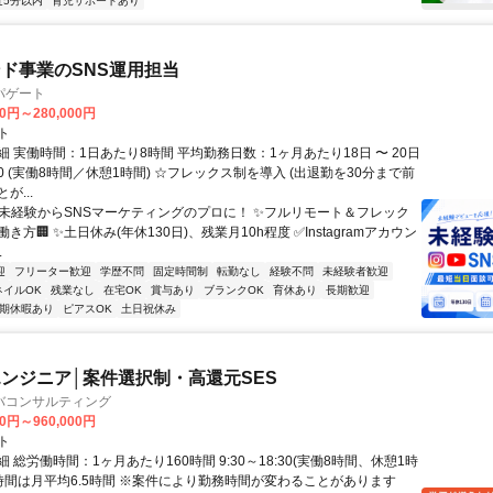
近5分以内
育児サポートあり
ド事業のSNS運用担当
パゲート
00円～280,000円
ト
 実働時間：1日あたり8時間 平均勤務日数：1ヶ月あたり18日 〜 20日
8:30 (実働8時間／休憩1時間) ☆フレックス制を導入 (出退勤を30分まで前
が...
✨未経験からSNSマーケティングのプロに！ ✨フルリモート＆フレック
き方🏢 ✨土日休み(年休130日)、残業月10h程度 ✅Instagramアカウン
.
迎
フリーター歓迎
学歴不問
固定時間制
転勤なし
経験不問
未経験者歓迎
ネイルOK
残業なし
在宅OK
賞与あり
ブランクOK
育休あり
長期歓迎
期休暇あり
ピアスOK
土日祝休み
ンジニア│案件選択制・高還元SES
バコンサルティング
00円～960,000円
ト
 総労働時間：1ヶ月あたり160時間 9:30～18:30(実働8時間、休憩1時
業時間は月平均6.5時間 ※案件により勤務時間が変わることがあります