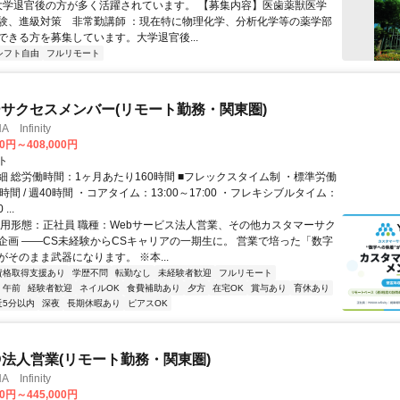
 大学退官後の方が多く活躍されています。 【募集内容】医歯薬獣医学
験、進級対策 非常勤講師 ：現在特に物理化学、分析化学等の薬学部
ができる方を募集しています。大学退官後...
シフト自由
フルリモート
サクセスメンバー(リモート勤務・関東圏)
Infinity
00円～408,000円
ト
細 総労働時間：1ヶ月あたり160時間 ■フレックスタイム制 ・標準労働
時間 / 週40時間 ・コアタイム：13:00～17:00 ・フレキシブルタイム：
...
雇用形態：正社員 職種：Webサービス法人営業、その他カスタマーサク
企画 ――CS未経験からCSキャリアの一期生に。 営業で培った「数字
そのまま武器になります。 ※本...
資格取得支援あり
学歴不問
転勤なし
未経験者歓迎
フルリモート
午前
経験者歓迎
ネイルOK
食費補助あり
夕方
在宅OK
賞与あり
育休あり
近5分以内
深夜
長期休暇あり
ピアスOK
ID法人営業(リモート勤務・関東圏)
Infinity
00円～445,000円