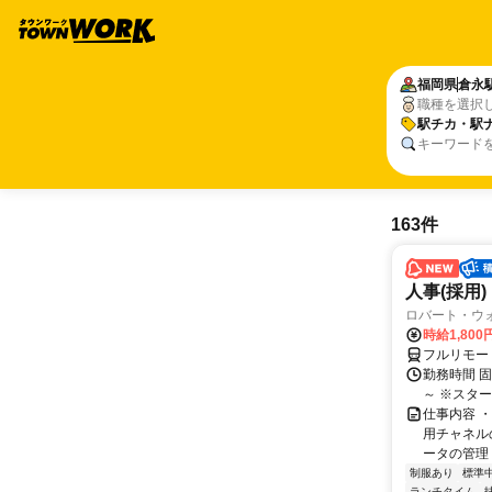
福岡県
倉永
職種を選択
駅チカ・駅
キーワード
163件
人事(採用)
ロバート・ウ
時給1,80
フルリモー
勤務時間 
～ ※スタ
仕事内容 
用チャネル
ータの管理 
制服あり
標準
ランチタイム