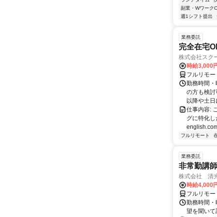
副業・WワークO
週1シフト提出
業務委託
完全在宅O
株式会社スク
時給3,000
フルリモー
勤務時間・
の方も検討
以降や土日に
仕事内容:
グに特化した英
english.com
フルリモート
業務委託
非常勤講
株式会社 清
時給4,00
フルリモー
勤務時間・曜
望を聞いて