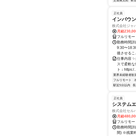
交通費支給
駅
正社員
インバウン
株式会社ジャ
月給230,0
フルリモー
勤務時間詳細
9:30〜1
後させること
仕事内容 
スで柔軟な働
ト ↓ https:/..
業界未経験者歓
フルリモート
駅近5分以内
長
正社員
システムエ
株式会社セル
月給480,0
フルリモー
勤務時間詳細
間) ※残