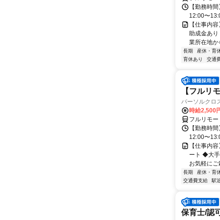
【勤務時間】
12:00〜13:
【仕事内容
助成金あり
業所在地か
長期
産休・育
育休あり
交通
【フルリモー
パーソルクロ
時給2,500
フルリモー
【勤務時間】
12:00〜13:
【仕事内容
ート ◆大
お気軽にご応
長期
産休・育
交通費支給
駅
保育士/認