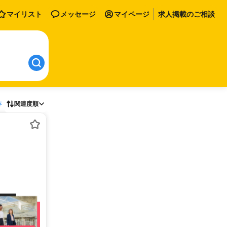
マイリスト
メッセージ
マイページ
求人掲載のご相談
存
関連度順