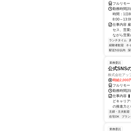
フルリモー
勤務時間詳
時間：1日8
8:00～13:00 
仕事内容 
セス、営業企
ながら営業
ランチタイム
経験者歓迎
ネ
駅近5分以内
深
業務委託
公式SNS
株式会社アッ
時給2,000
フルリモー
勤務時間詳
仕事内容 
どキャリア
の推進力と
主婦・主夫歓迎
在宅OK
ブラン
業務委託