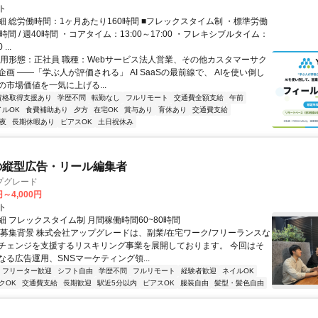
ト
細 総労働時間：1ヶ月あたり160時間 ■フレックスタイム制 ・標準労働
時間 / 週40時間 ・コアタイム：13:00～17:00 ・フレキシブルタイム：
...
雇用形態：正社員 職種：Webサービス法人営業、その他カスタマーサク
画 ――「学ぶ人が評価される」 AI SaaSの最前線で、 AIを使い倒し
の市場価値を一気に上げる...
資格取得支援あり
学歴不問
転勤なし
フルリモート
交通費全額支給
午前
イルOK
食費補助あり
夕方
在宅OK
賞与あり
育休あり
交通費支給
夜
長期休暇あり
ピアスOK
土日祝休み
の縦型広告・リール編集者
プグレード
円～4,000円
ト
細 フレックスタイム制 月間稼働時間60~80時間
▍募集背景 株式会社アップグレードは、副業/在宅ワーク/フリーランスな
チェンジを支援するリスキリング事業を展開しております。 今回はそ
なる広告運用、SNSマーケティング領...
フリーター歓迎
シフト自由
学歴不問
フルリモート
経験者歓迎
ネイルOK
クOK
交通費支給
長期歓迎
駅近5分以内
ピアスOK
服装自由
髪型・髪色自由