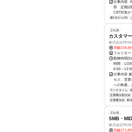
仕事内容:
部 定期試
CBT対策
週1日からOK
正社員
カスタマー
株式会社PKSHA 
月給334,0
フルリモー
勤務時間詳
時間：1日8
8:00～13:00 
仕事内容 
セス、営業
への執着」が
ランチタイム
交通費全額支給
交通費支給
駅
正社員
SMB・M
株式会社PKSHA 
月給371,0