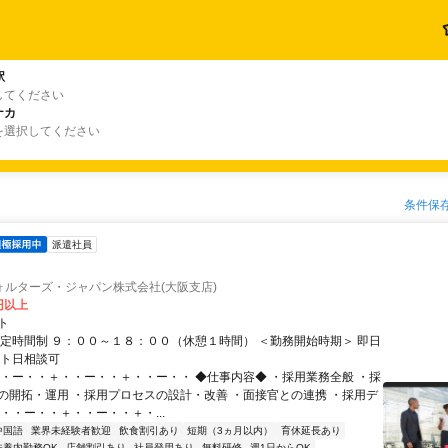
駅
してください
ナカ
を選択してください
条件保
派遣社員
ォルターズ・ジャパン株式会社(大阪支店)
0円以上
ト
固定時間制 ９：００～１８：００（休憩１時間） ＜勤務開始時期＞ 即日
ート日相談可
・・ー・・＋・・ー・・＋・・ー・・ ◆仕事内容◆ ・採用業務全般 ・採
の開拓・運用 ・採用プロセスの設計・改善 ・面接官との連携 ・採用デ
・・ー・・＋・・ー・・＋・...
中国語
業界未経験者歓迎
飲食割引あり
短期（3ヵ月以内）
育休延長あり
扶養内勤務OK
店舗割引あり
社員登用あり
無料研修
週1日からOK