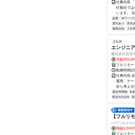
仕事内容 
社都合では
います。 
副業・WワークO
賞与あり
育休
服装自由
入社
正社員
エンジニ
株式会社住宅
月給300,0
フルリモー
勤務時間詳
仕事内容 
運用、デー
自ら考え主
固定時間制
転
駅近5分以内
長
【フルリモー
パーソルクロ
時給3,000
フルリモー