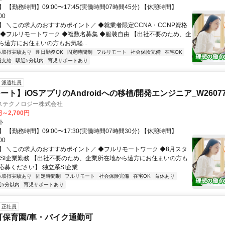
 【勤務時間】09:00〜17:45(実働時間07時間45分) 【休憩時間】
00
】 ＼この求人のおすすめポイント／ ◆就業者限定CCNA・CCNP資格
 ◆フルリモートワーク ◆複数名募集 ◆服装自由 【出社不要のため、企
ら遠方にお住まいの方もお気軽...
休取得実績あり
即日勤務OK
固定時間制
フルリモート
社会保険完備
在宅OK
費支給
駅近5分以内
育児サポートあり
派遣社員
ト】iOSアプリのAndroidへの移植/開発エンジニア_W26077
ステクノロジー株式会社
円～2,700円
ト
 【勤務時間】09:00〜17:30(実働時間07時間30分) 【休憩時間】
00
】 ＼この求人のおすすめポイント／ ◆フルリモートワーク ◆8月スタ
手SI企業勤務 【出社不要のため、企業所在地から遠方にお住まいの方も
募ください】 独立系SI企業...
休取得実績あり
固定時間制
フルリモート
社会保険完備
在宅OK
育休あり
近5分以内
育児サポートあり
正社員
可保育園/車・バイク通勤可