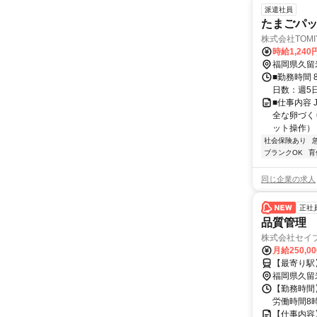
派遣社員
たまごパッ
株式会社TOMIY
時給1,240
福岡県久留
■勤務時間 
日数：週5
■仕事内容
全な卵づく
ット操作） 
社会保険あり
ブランクOK
育
同じ企業の求人
正社
品質管理
株式会社セイ
月給250,0
【最寄り駅
福岡県久留
【勤務時間】 
労働時間8時
【仕事内容