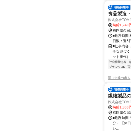
食品製造・
株式会社TOMIY
時給1,240
福岡県久留
■勤務時間 
日数：週5
■仕事内容
全な卵づく
ット操作） 
社会保険あり
ブランクOK
育
同じ企業の求人
繊維製品の
株式会社TOMIY
時給1,300
福岡県久留
■勤務時間 *
分） 【休日
シ...