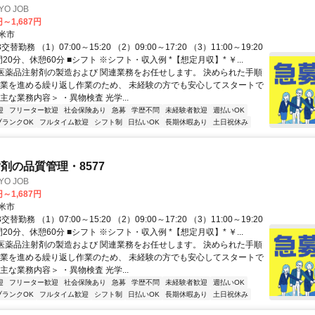
O JOB
円～1,687円
米市
替勤務 （1）07:00～15:20 （2）09:00～17:20 （3）11:00～19:20
20分、休憩60分 ■シフト ※シフト・収入例 *【想定月収】* ￥...
 医薬品注射剤の製造および 関連業務をお任せします。 決められた手順
作業を進める繰り返し作業のため、 未経験の方でも安心してスタートで
主な業務内容＞ ・異物検査 光学...
迎
フリーター歓迎
社会保険あり
急募
学歴不問
未経験者歓迎
週払いOK
ブランクOK
フルタイム歓迎
シフト制
日払いOK
長期休暇あり
土日祝休み
剤の品質管理・8577
O JOB
円～1,687円
米市
替勤務 （1）07:00～15:20 （2）09:00～17:20 （3）11:00～19:20
20分、休憩60分 ■シフト ※シフト・収入例 *【想定月収】* ￥...
 医薬品注射剤の製造および 関連業務をお任せします。 決められた手順
作業を進める繰り返し作業のため、 未経験の方でも安心してスタートで
主な業務内容＞ ・異物検査 光学...
迎
フリーター歓迎
社会保険あり
急募
学歴不問
未経験者歓迎
週払いOK
ブランクOK
フルタイム歓迎
シフト制
日払いOK
長期休暇あり
土日祝休み