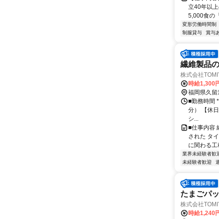
立40年以
5,000食
変形労働時間制
制服貸与
賞与
繊維製品の
株式会社TOMIY
時給1,300
福岡県久留
■勤務時間 *
分） 【休日
シ...
■仕事内容
された タ
に関わる工程
業界未経験者歓
未経験者歓迎
たまごパッ
株式会社TOMIY
時給1,240