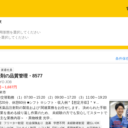
駅
雇用形態を選択してください
を選択してください
条件保
派遣社員
剤の品質管理・8577
O JOB
円～1,687円
米市
替勤務 （1）07:00～15:20 （2）09:00～17:20 （3）11:00～19:20
20分、休憩60分 ■シフト ※シフト・収入例 *【想定月収】* ￥...
 医薬品注射剤の製造および 関連業務をお任せします。 決められた手順
作業を進める繰り返し作業のため、 未経験の方でも安心してスタートで
主な業務内容＞ ・異物検査 光学...
迎
フリーター歓迎
社会保険あり
急募
学歴不問
未経験者歓迎
週払いOK
ブランクOK
フルタイム歓迎
シフト制
日払いOK
長期休暇あり
土日祝休み