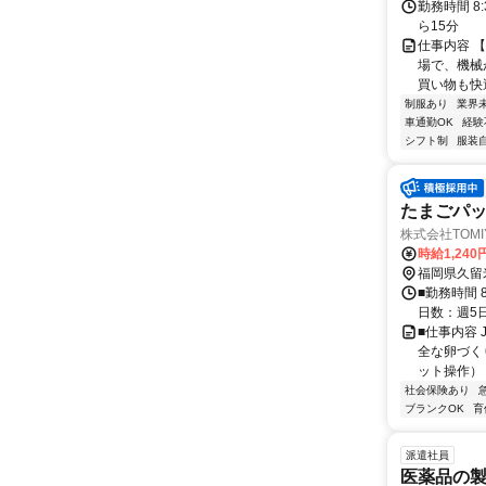
勤務時間 8:
ら15分
仕事内容 
場で、機械
買い物も快適
制服あり
業界
車通勤OK
経験
シフト制
服装
たまごパッ
株式会社TOMIY
時給1,240
福岡県久留
■勤務時間 
日数：週5
■仕事内容
全な卵づく
ット操作） 
社会保険あり
ブランクOK
育
派遣社員
医薬品の製