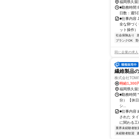
福岡県久留
■勤務時間 
日数：週5
■仕事内容
全な卵づく
ット操作） 
社会保険あり
ブランクOK
育
同じ企業の求人
繊維製品の
株式会社TOMIY
時給1,300
福岡県久留
■勤務時間 *
分） 【休日
シ...
■仕事内容
された タ
に関わる工程
業界未経験者歓
未経験者歓迎