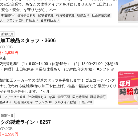
上の安定企業で、あなたの改善アイデアを形にしませんか？ 1日約1万
の「安心・安全」を守りながら、ペー...
車通勤OK
住宅手当あり
経験者歓迎
有資格者歓迎
研修あり
社会保険完備
あり
ブランクOK
昇給あり
食事補助あり
派遣社員
加工検品スタッフ・3606
O JOB
円～1,625円
米市
2交替勤務* （1）6:00~14:00（休憩45分） （2）13:00~21:00（休憩45
・休暇】 土日祝休み ※長期休暇あり （GW/盆/年末年始） ■シフト ※
 繊維加工メーカーでの 製造スタッフを募集します！ ゴムコーティング
イヤに使われる繊維織物の 加工や仕上げ、検品・箱詰めなど 製品づくり
全般をお任せします。 *＜具...
迎
フリーター歓迎
社会保険あり
急募
学歴不問
固定時間制
職場見学可
週払いOK
社会保険完備
ブランクOK
フルタイム歓迎
日払いOK
派遣社員
クの製造ライン・8257
O JOB
円～1,550円