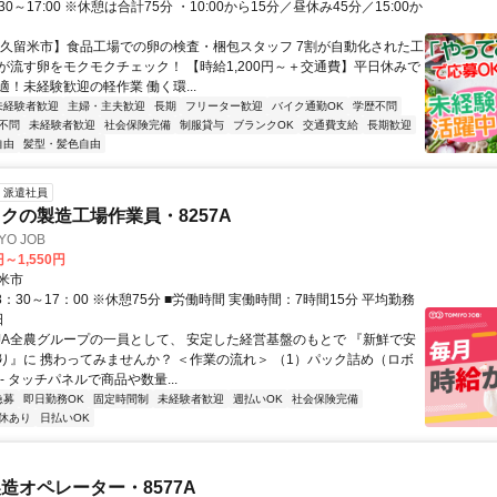
30～17:00 ※休憩は合計75分 ・10:00から15分／昼休み45分／15:00か
【久留米市】食品工場での卵の検査・梱包スタッフ 7割が自動化された工
が流す卵をモクモクチェック！ 【時給1,200円～＋交通費】平日休みで
！未経験歓迎の軽作業 働く環...
未経験者歓迎
主婦・主夫歓迎
長期
フリーター歓迎
バイク通勤OK
学歴不問
不問
未経験者歓迎
社会保険完備
制服貸与
ブランクOK
交通費支給
長期歓迎
自由
髪型・髪色自由
派遣社員
クの製造工場作業員・8257A
O JOB
円～1,550円
米市
8：30～17：00 ※休憩75分 ■労働時間 実働時間：7時間15分 平均勤務
日
 JA全農グループの一員として、 安定した経営基盤のもとで 『新鮮で安
り』に 携わってみませんか？ ＜作業の流れ＞ （1）パック詰め（ロボ
- タッチパネルで商品や数量...
急募
即日勤務OK
固定時間制
未経験者歓迎
週払いOK
社会保険完備
休あり
日払いOK
造オペレーター・8577A