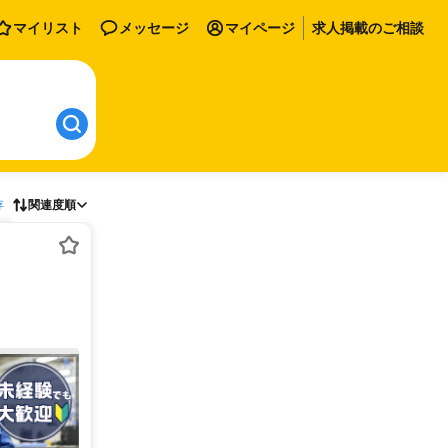
マイリスト
メッセージ
マイページ
求人掲載のご相談
存
関連度順