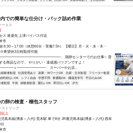
場内での簡単な仕分け・パック詰め作業
オーエス
円
セス 派遣先:上津バイパス付近
米市
 8:30～17:00（休憩60分・実働7.5h） 【曜日】月・火・水・木・
 ※希望休3日程取得可能
╭━━━━━━━━━━━━━━━━━╮ 鶏卵センターでのお仕事✨ 普
する商品なので、 やりがい・達成感バツグンですよ！
━━━━ｖ━━━━━━━━╯ スーパーやお店...
未経験者歓迎
社員登用あり
副業・WワークOK
主婦・主夫歓迎
フリーター歓迎
給料前払いOK
シフト自由
学歴不問
車通勤OK
職場見学可
平日のみOK
験者歓迎
午前
経験者歓迎
週払いOK
即日払いOK
夕方
での卵の検査・梱包スタッフ
ーストリンク
0円以上
鹿児島本線(博多～八代) 荒木駅 車で8分 JR鹿児島本線(博多～八代) 西牟
0分
米市