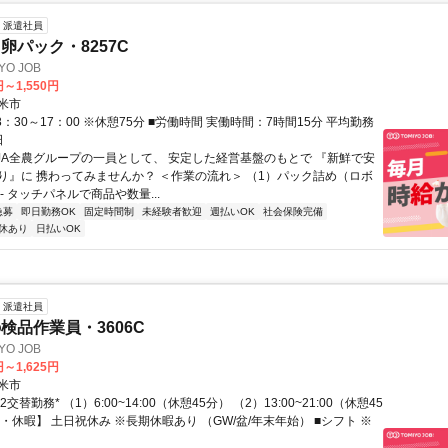
派遣社員
卵パック・8257C
O JOB
円～1,550円
米市
8：30～17：00 ※休憩75分 ■労働時間 実働時間：7時間15分 平均勤務
日
 JA全農グループの一員として、 安定した経営基盤のもとで 『新鮮で安
り』に 携わってみませんか？ ＜作業の流れ＞ （1）パック詰め（ロボ
- タッチパネルで商品や数量...
急募
即日勤務OK
固定時間制
未経験者歓迎
週払いOK
社会保険完備
休あり
日払いOK
派遣社員
検品作業員・3606C
O JOB
円～1,625円
米市
2交替勤務* （1）6:00~14:00（休憩45分） （2）13:00~21:00（休憩45
・休暇】 土日祝休み ※長期休暇あり （GW/盆/年末年始） ■シフト ※