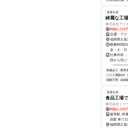
派遣社員
綺麗な工
株式会社アイ
時給1,150
交通・アク
福岡県久留
勤務時間詳細
金・土・日
仕事内容 
段から目に
╰━━━━
制服あり
業界
バイク通勤OK
経験不問
未経
派遣社員
食品工場
株式会社ファ
時給1,20
最寄駅 JR
田駅 車で1
福岡県久留