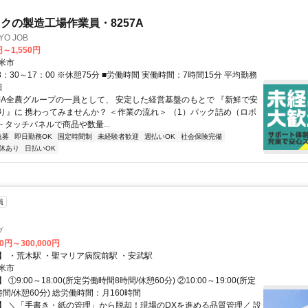
クの製造工場作業員・8257A
O JOB
円～1,550円
米市
8：30～17：00 ※休憩75分 ■労働時間 実働時間：7時間15分 平均勤務
日
 JA全農グループの一員として、 安定した経営基盤のもとで 『新鮮で安
り』に 携わってみませんか？ ＜作業の流れ＞ （1）パック詰め（ロボ
- タッチパネルで商品や数量...
急募
即日勤務OK
固定時間制
未経験者歓迎
週払いOK
社会保険完備
休あり
日払いOK
員
ブ
00円～300,000円
】 ・荒木駅 ・聖マリア病院前駅 ・安武駅
米市
①9:00～18:00(所定労働時間8時間/休憩60分) ②10:00～19:00(所定
間/休憩60分) 総労働時間：月160時間
】 ＼「手書き・紙の管理」から脱却！現場のDXを進める品質管理／ 設