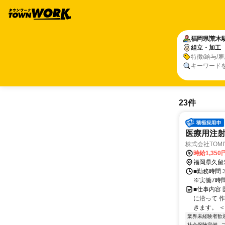
福岡県
荒木
組立・加工
特徴/給与/
キーワード
23件
医療用注射
株式会社TOMIY
時給1,350
福岡県久留
■勤務時間 3交
※実働7時間
■仕事内容
に沿って 
きます。 ＜
業界未経験者歓
社会保険完備