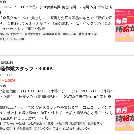
米市
8：30～17：00 ※休憩75分 ■労働時間 実働時間：7時間15分 平均勤務
日
 JA全農グループの一員として、 安定した経営基盤のもとで 『新鮮で安
り』に 携わってみませんか？ ＜作業の流れ＞ （1）パック詰め（ロボ
- タッチパネルで商品や数量...
急募
即日勤務OK
固定時間制
未経験者歓迎
週払いOK
社会保険完備
休あり
日払いOK
派遣社員
軽作業スタッフ・3606A
O JOB
円～1,625円
米市
2交替勤務* （1）6:00~14:00（休憩45分） （2）13:00~21:00（休憩45
・休暇】 土日祝休み ※長期休暇あり （GW/盆/年末年始） ■シフト ※
 繊維加工メーカーでの 製造スタッフを募集します！ ゴムコーティング
イヤに使われる繊維織物の 加工や仕上げ、検品・箱詰めなど 製品づくり
全般をお任せします。 *＜具...
迎
フリーター歓迎
社会保険あり
急募
学歴不問
固定時間制
職場見学可
週払いOK
社会保険完備
ブランクOK
フルタイム歓迎
日払いOK