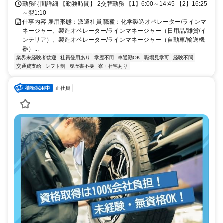
勤務時間詳細 【勤務時間】 2交替勤務 【1】6:00～14:45 【2】16:25
～翌1:10
仕事内容 雇用形態：派遣社員 職種：化学製造オペレーター/ラインマ
ネージャー、製造オペレーター/ラインマネージャー（日用品/雑貨/イ
ンテリア）、製造オペレーター/ラインマネージャー（自動車/輸送機
器）...
業界未経験者歓迎
社員登用あり
学歴不問
車通勤OK
職場見学可
経験不問
交通費支給
シフト制
履歴書不要
寮・社宅あり
正社員