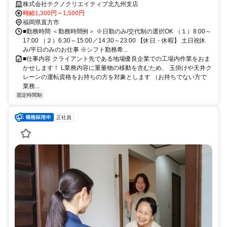
1300円～1500円
株式会社テクノクリエイティブ北九州支店
時給1,300円～1,500円
福岡県直方市
■勤務時間 ＜勤務時間例＞ ※日勤のみ/交代制の選択OK （１）8:00～
17:00 （２）6:30～15:00／14:30～23:00 【休日・休暇】 土日祝休
み/平日のみのお仕事 ※シフト勤務希...
■仕事内容 クライアント先である地場優良企業での工場内作業をおま
かせします！ L業務内容に重量物の移動を含むため、 玉掛けや天井ク
レーンの運転資格をお持ちの方を対象とします （お持ちでない方で
業務...
固定時間制
正社員