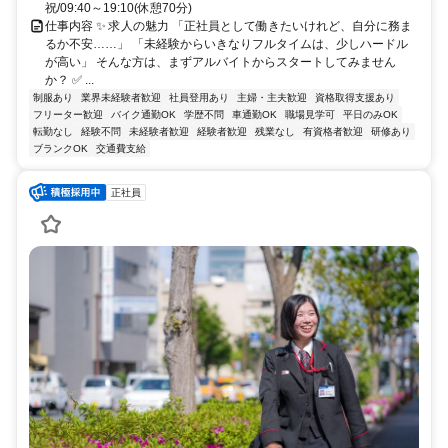
祝/09:40～19:10(休憩70分)
仕事内容 ✨ 求人の魅力 「正社員として働きたいけれど、自分に務ま
るか不安……」 「未経験からいきなりフルタイムは、少しハードル
が高い」 そんな方は、まずアルバイトからスタートしてみません
か？ ✅ ...
制服あり
業界未経験者歓迎
社員登用あり
主婦・主夫歓迎
資格取得支援あり
フリーター歓迎
バイク通勤OK
学歴不問
車通勤OK
職場見学可
平日のみOK
転勤なし
経験不問
未経験者歓迎
経験者歓迎
残業なし
有資格者歓迎
研修あり
ブランクOK
交通費支給
正社員