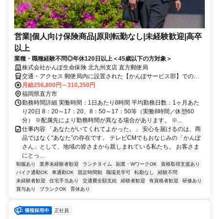
営業|個人向け保険商品|原則転勤なし|未経験歓迎|高卒
以上
業種・職種経験不問◎年休120日以上＜45歳以下の方対象＞
株式会社かんぽ生命保険 北九州支店 直方郵便局
交通・アクセス 郵便局内に設置された【かんぽサービス部】での勤
務となります
月給256,800円～310,350円
福岡県直方市
勤務時間詳細 実働時間：1日あたり8時間 平均勤務日数：1ヶ月あた
り20日 8：20～17：20、8：50～17：50等（実働8時間／休憩60
分） ※配属先により勤務時間が異なる場合があります。 ※...
仕事内容 「あなたがいてくれてよかった。」 安心を届けるのは、商
品ではなく“あなた”の存在です。 テレビCMでもおなじみの「かんぽ
さん」として、地域の皆さまから親しまれている私たち。 お客さま
にとっ...
制服あり
業界未経験者歓迎
ランチタイム
副業・WワークOK
資格取得支援あり
バイク通勤OK
車通勤OK
固定時間制
職場見学可
転勤なし
経験不問
未経験者歓迎
住宅手当あり
交通費全額支給
経験者歓迎
有資格者歓迎
研修あり
賞与あり
ブランクOK
育休あり
正社員