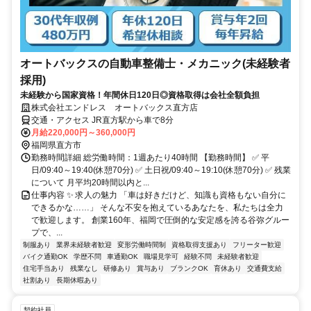
オートバックスの自動車整備士・メカニック(未経験者
採用)
未経験から国家資格！年間休日120日◎資格取得は会社全額負担
株式会社エンドレス オートバックス直方店
交通・アクセス JR直方駅から車で8分
月給220,000円～360,000円
福岡県直方市
勤務時間詳細 総労働時間：1週あたり40時間 【勤務時間】 ✅ 平
日/09:40～19:40(休憩70分) ✅ 土日祝/09:40～19:10(休憩70分) ✅ 残業
について 月平均20時間以内と...
仕事内容 ✨ 求人の魅力 「車は好きだけど、知識も資格もない自分に
できるかな……」 そんな不安を抱えているあなたを、私たちは全力
で歓迎します。 創業160年、福岡で圧倒的な安定感を誇る谷弥グルー
プで、...
制服あり
業界未経験者歓迎
変形労働時間制
資格取得支援あり
フリーター歓迎
バイク通勤OK
学歴不問
車通勤OK
職場見学可
経験不問
未経験者歓迎
住宅手当あり
残業なし
研修あり
賞与あり
ブランクOK
育休あり
交通費支給
社割あり
長期休暇あり
契約社員