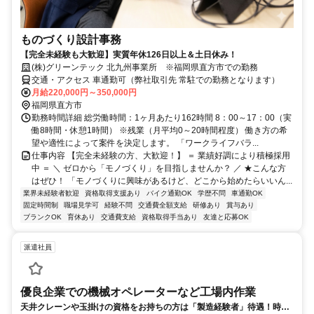
ものづくり設計事務
【完全未経験も大歓迎】実質年休126日以上＆土日休み！
(株)グリーンテック 北九州事業所 ※福岡県直方市での勤務
交通・アクセス 車通勤可（弊社取引先 常駐での勤務となります）
月給220,000円～350,000円
福岡県直方市
勤務時間詳細 総労働時間：1ヶ月あたり162時間 8：00～17：00（実
働8時間・休憩1時間） ※残業（月平均0～20時間程度） 働き方の希
望や適性によって案件を決定します。 「ワークライフバラ...
仕事内容 【完全未経験の方、大歓迎！】 ＝ 業績好調により積極採用
中 ＝ ＼ ゼロから「モノづくり」を目指しませんか？ ／ ★こんな方
はぜひ！ 「モノづくりに興味があるけど、どこから始めたらいいん...
業界未経験者歓迎
資格取得支援あり
バイク通勤OK
学歴不問
車通勤OK
固定時間制
職場見学可
経験不問
交通費全額支給
研修あり
賞与あり
ブランクOK
育休あり
交通費支給
資格取得手当あり
友達と応募OK
派遣社員
優良企業での機械オペレーターなど工場内作業
天井クレーンや玉掛けの資格をお持ちの方は「製造経験者」待遇！時給