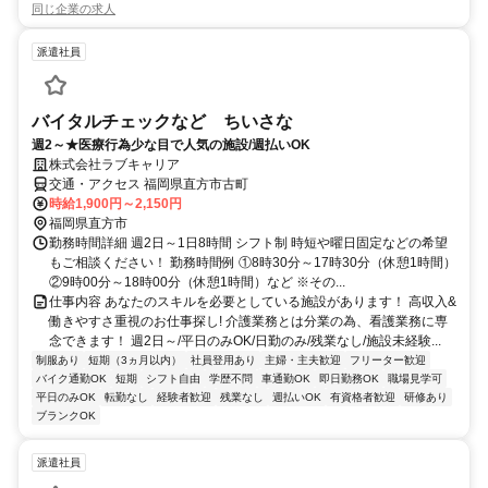
同じ企業の求人
派遣社員
バイタルチェックなど ちいさな
週2～★医療行為少な目で人気の施設/週払いOK
株式会社ラブキャリア
交通・アクセス 福岡県直方市古町
時給1,900円～2,150円
福岡県直方市
勤務時間詳細 週2日～1日8時間 シフト制 時短や曜日固定などの希望
もご相談ください！ 勤務時間例 ①8時30分～17時30分（休憩1時間）
②9時00分～18時00分（休憩1時間）など ※その...
仕事内容 あなたのスキルを必要としている施設があります！ 高収入&
働きやすさ重視のお仕事探し! 介護業務とは分業の為、看護業務に専
念できます！ 週2日～/平日のみOK/日勤のみ/残業なし/施設未経験...
制服あり
短期（3ヵ月以内）
社員登用あり
主婦・主夫歓迎
フリーター歓迎
バイク通勤OK
短期
シフト自由
学歴不問
車通勤OK
即日勤務OK
職場見学可
平日のみOK
転勤なし
経験者歓迎
残業なし
週払いOK
有資格者歓迎
研修あり
ブランクOK
派遣社員