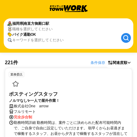
福岡県
南直方御殿口駅
職種を選択してください
バイク通勤OK
キーワードを選択してください
221件
条件保存
関連度順
業務委託
ポスティングスタッフ
ノルマなし✨一人で屋外作業！
株式会社One arrow
フルリモート
完全歩合制
勤務時間詳細 勤務時間は、案件ごとに決められた配布可能時間内
で、ご自身で自由に設定していただけます。 朝早くからお昼過ぎま
で稼働するスタッフ、お昼から夕方まで稼働するスタッフが混在して