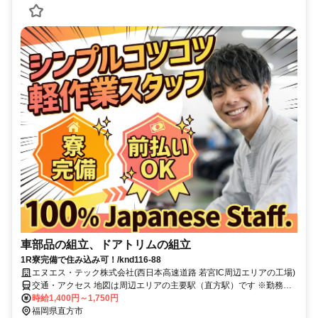
車部品の組立、ドアトリムの組立
1R寮完備で住み込み可！/knd116-88
エヌエス・テック株式会社(西日本高速道路 若宮IC周辺エリアの工場)
交通・アクセス 地図は周辺エリアの主要駅（直方駅）です ※勤務地
は西日本高速道路『若宮IC』から車10分圏内 ※車通勤OK
時給1,400円～1,750円
福岡県直方市