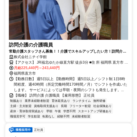
訪問介護の介護職員
常勤介護スタッフさん募集！！介護でスキルアップしたい方！訪問介護
（ホームヘルパー）でやりがいのある介護を見つけませんか！
株式会社ニチイ学館
【アクセス】 JR福北ゆたか線直方駅 徒歩3分 ■住 所 福岡県 直方市 須
月給225,440円～243,440円
崎町3番37号竹田ﾋﾞﾙ3F ■アクセス JR福北ゆたか線直方駅 徒歩3分
福岡県直方市
【勤務日数】 週5日以上 【勤務時間】 週5日以上／シフト制 1日8時
間程度、週40時間（所定労働時間170時間／月）でシフトを作成いた
します。 サービスによっては早朝・夜間のシフトも発生します。...
【職種】 訪問介護 介護職員 【雇用形態】 正社員
制服あり
業界未経験者歓迎
育休延長あり
ランチタイム
無料研修
主婦・主夫歓迎
資格取得支援あり
長期
フリーター歓迎
社会保険あり
産休・育休取得実績あり
早朝
午後
学歴不問
スタートアップ研修あり
職場見学可
学生歓迎
転勤なし
経験不問
未経験者歓迎
正社員