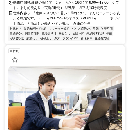
勤務時間詳細 総労働時間：1ヶ月あたり160時間 9:00〜18:00（シフ
トにより前後あり／実働8時間） ◎残業：月平均10時間程度
仕事内容 ／ 「倉庫＝きつい・暑い・帰れない」 そんなイメージを変
える職場です。 ＼ ＝★free movaのオススメPOINT★＝ 1．「ホワイ
ト物流」を徹底した働きやすい環境 「倉庫の仕事...
制服あり
業界未経験者歓迎
フリーター歓迎
バイク通勤OK
早朝
学歴不問
車通勤OK
固定時間制
職場見学可
転勤なし
経験不問
未経験者歓迎
午前
経験者歓迎
残業なし
研修あり
夕方
ブランクOK
育休あり
交通費支給
正社員