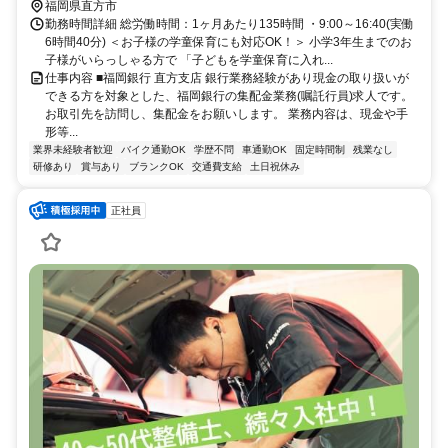
福岡県直方市
勤務時間詳細 総労働時間：1ヶ月あたり135時間 ・9:00～16:40(実働
6時間40分) ＜お子様の学童保育にも対応OK！＞ 小学3年生までのお
子様がいらっしゃる方で 「子どもを学童保育に入れ...
仕事内容 ■福岡銀行 直方支店 銀行業務経験があり現金の取り扱いが
できる方を対象とした、福岡銀行の集配金業務(嘱託行員)求人です。
お取引先を訪問し、集配金をお願いします。 業務内容は、現金や手
形等...
業界未経験者歓迎
バイク通勤OK
学歴不問
車通勤OK
固定時間制
残業なし
研修あり
賞与あり
ブランクOK
交通費支給
土日祝休み
正社員