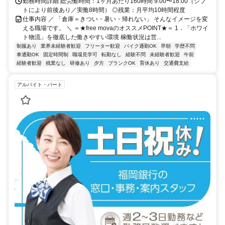
勤務時間詳細 総労働時間：1ヶ月あたり160時間 9:00〜18:00（シフ
トにより前後あり／実働8時間） ◎残業：月平均10時間程度
仕事内容 ／ 「倉庫＝きつい・暑い・帰れない」 そんなイメージを変
える職場です。 ＼ ＝★free movaのオススメPOINT★＝ 1．「ホワイ
ト物流」を徹底した働きやすい環境 稼働状況は営...
制服あり
業界未経験者歓迎
フリーター歓迎
バイク通勤OK
早朝
学歴不問
車通勤OK
固定時間制
職場見学可
転勤なし
経験不問
未経験者歓迎
午前
経験者歓迎
残業なし
研修あり
夕方
ブランクOK
育休あり
交通費支給
アルバイト・パート