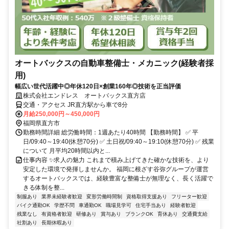
オートバックスの自動車整備士・メカニック(経験者採
用)
幅広い世代活躍中◎年休120日×創業160年◎技術を正当評価
株式会社エンドレス オートバックス直方店
交通・アクセス JR直方駅から車で8分
月給250,000円～450,000円
福岡県直方市
勤務時間詳細 総労働時間：1週あたり40時間 【勤務時間】 ✅ 平
日/09:40～19:40(休憩70分) ✅ 土日祝/09:40～19:10(休憩70分) ✅ 残業
について 月平均20時間以内と...
仕事内容 ✨求人の魅力 これまで積み上げてきた確かな技術を、より
安定した環境で発揮しませんか。 福岡に根ざす谷弥グループが運営
するオートバックスでは、経験豊富な整備士が無理なく、長く活躍で
きる体制を整...
制服あり
業界未経験者歓迎
変形労働時間制
資格取得支援あり
フリーター歓迎
バイク通勤OK
学歴不問
車通勤OK
職場見学可
住宅手当あり
経験者歓迎
残業なし
有資格者歓迎
研修あり
賞与あり
ブランクOK
育休あり
交通費支給
社割あり
長期休暇あり