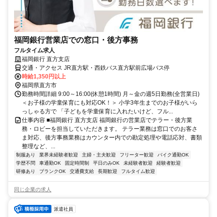
福岡銀行営業店での窓口・後方事務
フルタイム求人
福岡銀行 直方支店
交通・アクセス JR直方駅・西鉄バス直方駅前広場バス停
時給1,350円以上
福岡県直方市
勤務時間詳細 9:00～16:00(休憩1時間) 月～金の週5日勤務(全営業日)
＜お子様の学童保育にも対応OK！＞ 小学3年生までのお子様がいら
っしゃる方で 「子どもを学童保育に入れたいけど、フル...
仕事内容 ■福岡銀行 直方支店 福岡銀行の営業店でテラー・後方業
務・ロビーを担当していただきます。 テラー業務は窓口でのお客さ
ま対応、後方事務業務はカウンター内での勘定処理や電話応対、書類
整理など、...
制服あり
業界未経験者歓迎
主婦・主夫歓迎
フリーター歓迎
バイク通勤OK
学歴不問
車通勤OK
固定時間制
平日のみOK
未経験者歓迎
経験者歓迎
研修あり
ブランクOK
交通費支給
長期歓迎
フルタイム歓迎
同じ企業の求人
派遣社員