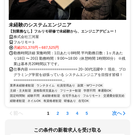
未経験のシステムエンジニア
【別業務なし】フルリモ研修で未経験から、エンジニアデビュー！
株式会社三河屋
フルリモート
月給251,370円～687,525円
勤務時間詳細 実働時間：1日あたり8時間 平均勤務日数：1ヶ月あた
り18日 〜 20日 勤務時間：9:00〜18:00（休憩時間 1時間00分） ※残
業は基本月20時間以下です。
仕事内容 ======================= 20−30代活躍中！ 現在、プロ
グラミング学習を頑張っている システムエンジニアを目指す皆様！
=======================...
業界未経験者歓迎
ランチタイム
社員登用あり
副業・WワークOK
主婦・主夫歓迎
資格取得支援あり
フリーター歓迎
学歴不問
車通勤OK
固定時間制
経験不問
未経験者歓迎
住宅手当あり
フルリモート
交通費全額支給
経験者歓迎
ネイルOK
有資格者歓迎
研修あり
在宅OK
前へ
次へ
1
2
3
4
5
この条件の新着求人を受け取る