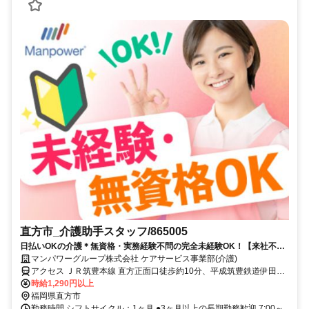
直方市_介護助手スタッフ/865005
日払いOKの介護＊無資格・実務経験不問の完全未経験OK！【来社不
要！WEB・電話登録OK】
マンパワーグループ株式会社 ケアサービス事業部(介護)
アクセス ＪＲ筑豊本線 直方正面口徒歩約10分、平成筑豊鉄道伊田線
直方徒歩約11分、平成筑豊鉄道伊田線 南直方御殿口徒歩約11分 車・
時給1,290円以上
バイク通勤OK（派遣先による）
福岡県直方市
勤務時間 シフトサイクル：1ヶ月 ●3ヶ月以上の長期勤務歓迎 7:00～