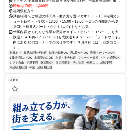
アクセス 平成筑豊鉄道伊田線 中泉徒歩約28分、平成筑豊鉄道伊田線
南直方御殿口徒歩約32分、平成筑豊鉄道伊田線 藤棚徒歩約33分 中泉
時給1,170円～1,300円
駅から車で4分
福岡県直方市
勤務時間 ＼ご希望の時間帯・働き方が選べます！／ ＜1日4時間のシ
ョート勤務＞ ・9:00～13:00 ・15:00～19:00 ⇒ 2つの時間帯から選
択OK ＊扶養内パート・かけもちバイトなども気...
仕事内容 かんたんな作業や販売がメイン！初バイト（パート）も大
歓迎！ ★★初バイト(パート)も大歓迎★★ スーパー「フードウェイ」
内にある 精肉コーナーでのお仕事です！ ▼具体的には… ◎対面コー
ナ...
制服あり
業界未経験者歓迎
扶養内勤務OK
週1日からOK
副業・WワークOK
1日4時間以内OK
土日祝のみOK
主婦・主夫歓迎
フリーター歓迎
バイク通勤OK
シフト自由
学歴不問
車通勤OK
固定時間制
学生歓迎
転勤なし
経験不問
未経験者歓迎
午前
経験者歓迎
正社員