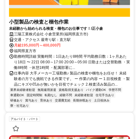
小型製品の検査と梱包作業
未経験から始められる検査・梱包のお仕事です！/正小倉
三陽工業株式会社 小倉営業所(福岡県直方市)
交通・アクセス 最寄り駅：直方駅
月給195,000円～400,000円
福岡県直方市
勤務時間詳細 実働時間：1日あたり8時間 平均勤務日数：1ヶ月あた
り18日 〜 22日 08:00～17:00 20:00～05:00 日勤または交替勤務 ・実
働8時間 ・休憩1時間 ・配属部署に...
仕事内容 大手メーカー工場勤務♪ 製品の検査や梱包をお任せ！ 未経
験者の方でも挑戦できる作業です。 ー 作業の内容 ー 1.目視検査 ・製
品にキズや凹みが無いかを目視でチェック 2.検査済み製品の...
業界未経験者歓迎
無期雇用派遣
資格取得支援あり
バイク通勤OK
学歴不問
車通勤OK
固定時間制
転勤なし
経験不問
未経験者歓迎
住宅手当あり
研修あり
賞与あり
育休あり
交通費支給
長期休暇あり
土日祝休み
寮・社宅あり
アルバイト・パート