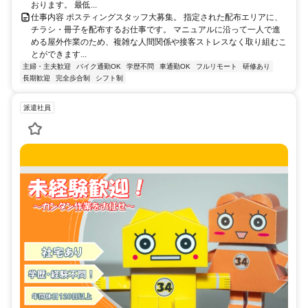
おります。 最低...
仕事内容 ポスティングスタッフ大募集。 指定された配布エリアに、
チラシ・冊子を配布するお仕事です。 マニュアルに沿って一人で進
める屋外作業のため、複雑な人間関係や接客ストレスなく取り組むこ
とができます...
主婦・主夫歓迎
バイク通勤OK
学歴不問
車通勤OK
フルリモート
研修あり
長期歓迎
完全歩合制
シフト制
派遣社員