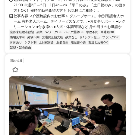
21:00 ※週2日～5日、1日4h～ok 「平日のみ」「土日祝のみ」の働き
方もOK！ 短時間勤務希望の方も お気軽にご相談く...
仕事内容 ＜介護施設内のお仕事＞ グループホーム、特別養護老人ホ
ーム 有料老人ホーム、デイサービスなどで… ●お食事サポート ●レク
リエーション ●付き添い ●入浴・体調管理など 身の回りのお世話か...
業界未経験者歓迎
副業・WワークOK
バイク通勤OK
学歴不問
車通勤OK
職場見学可
経験不問
交通費全額支給
残業なし
月1シフト提出
ブランクOK
育休あり
シフト制
土日祝休み
服装自由
履歴書不要
友達と応募OK
髪型・髪色自由
契約社員