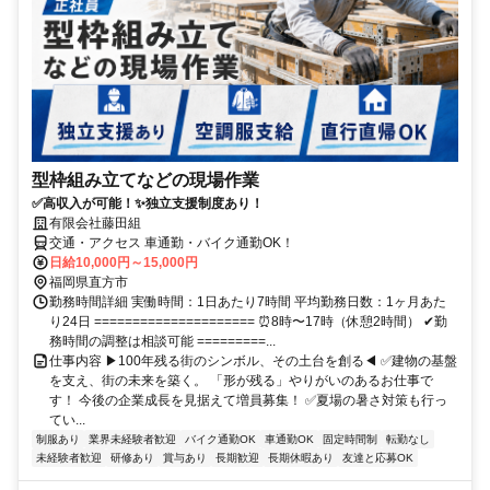
型枠組み立てなどの現場作業
✅高収入が可能！✨独立支援制度あり！
有限会社藤田組
交通・アクセス 車通勤・バイク通勤OK！
日給10,000円～15,000円
福岡県直方市
勤務時間詳細 実働時間：1日あたり7時間 平均勤務日数：1ヶ月あた
り24日 ===================== ⏰8時〜17時（休憩2時間） ✔︎勤
務時間の調整は相談可能 =========...
仕事内容 ▶100年残る街のシンボル、その土台を創る◀ ✅建物の基盤
を支え、街の未来を築く。 「形が残る」やりがいのあるお仕事で
す！ 今後の企業成長を見据えて増員募集！ ✅夏場の暑さ対策も行っ
てい...
制服あり
業界未経験者歓迎
バイク通勤OK
車通勤OK
固定時間制
転勤なし
未経験者歓迎
研修あり
賞与あり
長期歓迎
長期休暇あり
友達と応募OK