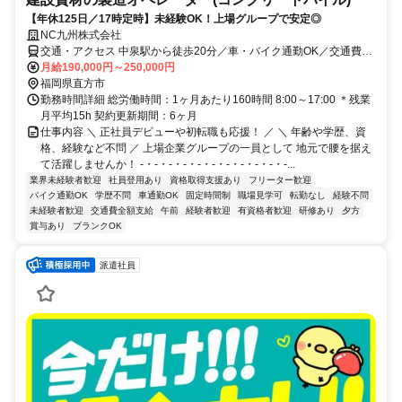
【年休125日／17時定時】未経験OK！上場グループで安定◎
NC九州株式会社
交通・アクセス 中泉駅から徒歩20分／車・バイク通勤OK／交通費全
額支給／転勤なし
月給190,000円～250,000円
福岡県直方市
勤務時間詳細 総労働時間：1ヶ月あたり160時間 8:00～17:00 ＊残業
月平均15h 契約更新期間：6ヶ月
仕事内容 ＼ 正社員デビューや初転職も応援！ ／ ＼ 年齢や学歴、資
格、経験など不問 ／ 上場企業グループの一員として 地元で腰を据え
て活躍しませんか！ -・-・-・-・-・-・-・-・-・-・-...
業界未経験者歓迎
社員登用あり
資格取得支援あり
フリーター歓迎
バイク通勤OK
学歴不問
車通勤OK
固定時間制
職場見学可
転勤なし
経験不問
未経験者歓迎
交通費全額支給
午前
経験者歓迎
有資格者歓迎
研修あり
夕方
賞与あり
ブランクOK
派遣社員