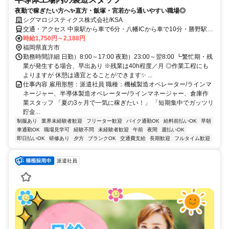
夜勤で稼ぎたい方へ✨直方・飯塚・宮若から通いやすい職場◎
シグマロジスティクス株式会社/KSA
交通・アクセス 中泉駅から車で6分・八幡ICから車で10分・勝野駅か
ら車で11分◎車通勤OK・無料駐車場完備！
時給1,750円～2,188円
福岡県直方市
勤務時間詳細 日勤）8:00～17:00 夜勤）23:00～翌8:00 ┗繁忙期・残
業が発生する場合、早出あり ※残業は40h程度／月 ◎作業工程にも
よりますが 休憩は適宜とることができます✨ ...
仕事内容 雇用形態：派遣社員 職種：機械製造オペレーター/ラインマ
ネージャー、半導体製造オペレーター/ラインマネージャー、倉庫作
業スタッフ 「夏の3ヶ月で一気に稼ぎたい！」 「短期集中でガッツリ
貯金...
制服あり
業界未経験者歓迎
フリーター歓迎
バイク通勤OK
給料前払いOK
早朝
車通勤OK
職場見学可
経験不問
未経験者歓迎
午前
夜間
週払いOK
即日払いOK
研修あり
夕方
ブランクOK
交通費支給
長期歓迎
フルタイム歓迎
派遣社員