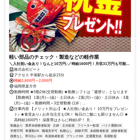
軽い部品のチェック・製造などの軽作業
＼入社祝い金あり！なんと10万円♪／時給1600円！月収31万円も可能◎
他にも働きやすいポイント沢山♪
株式会社ビート
アクセス 中泉駅から徒歩15分
時給1,600円～2,000円
福岡県直方市
勤務時間 ★5勤2休(交替勤務) ★勤務シフトは「週替り」となります
【勤務例】 1直(月)～(金)・土日休み・2直(月)～(金)・土日休み・3直
(月)～(金) ＜勤務時間＞3交替勤務 (1)8：...
仕事内容 【メリット沢山♪】 ★入社祝い金あり！ 10万円をプレゼン
ト♪ ★食堂あり♪ お弁当注文もOK！ 毎日のご飯にも困りません◎ ★
高時給1600円！ 深夜帯はさらに時給UP！ 月...
制服あり
業界未経験者歓迎
主婦・主夫歓迎
フリーター歓迎
バイク通勤OK
学歴不問
車通勤OK
職場見学可
転勤なし
経験不問
未経験者歓迎
経験者歓迎
残業なし
即日払いOK
有資格者歓迎
ブランクOK
交通費支給
長期歓迎