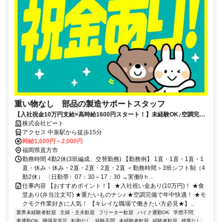
重い物なし 部品の製造サポートスタッフ
【入社祝金10万円支給×高時給1600円スタート！】未経験OK♪空調完備
のキレイな工場♪重い物なし！
株式会社ビート
アクセス 中泉駅から徒歩15分
時給1,600円～2,000円
福岡県直方市
勤務時間 4勤2休(3班編成、交替勤務) 【勤務例】 1直・1直・1直・1
直・休み・休み・2直・2直・2直・2直 ＜勤務時間＞3班シフト制（4
勤2休） 〈日勤帯〉07：30～17：30 →実働9ｈ...
仕事内容 【おすすめポイント！】 ★入社祝い金あり(10万円)！ ★食
堂あり(弁当注文可) ★重たいものナシ♪ ★空調完備で年中快適！ ★モ
クモク作業好きに人気！ 【キレイな職場で働きたい方必見★】...
業界未経験者歓迎
主婦・主夫歓迎
フリーター歓迎
バイク通勤OK
学歴不問
車通勤OK
職場見学可
転勤なし
経験不問
未経験者歓迎
経験者歓迎
残業なし