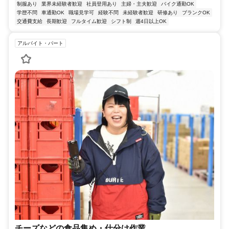
制服あり
業界未経験者歓迎
社員登用あり
主婦・主夫歓迎
バイク通勤OK
学歴不問
車通勤OK
職場見学可
経験不問
未経験者歓迎
研修あり
ブランクOK
交通費支給
長期歓迎
フルタイム歓迎
シフト制
週4日以上OK
アルバイト・パート
チーズなどの食品集め・仕分け作業