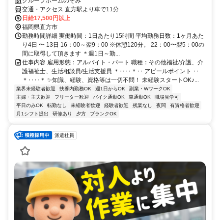
グループホームのぞみ
交通・アクセス 直方駅より車で11分
日給17,500円以上
福岡県直方市
勤務時間詳細 実働時間：1日あたり15時間 平均勤務日数：1ヶ月あた
り4日 〜 13日 16：00～翌9：00 ※休憩120分。 22：00〜翌5：00の
間に取得して頂きます ＊週1日～勤...
仕事内容 雇用形態：アルバイト・パート 職種：その他福祉/介護、介
護福祉士、生活相談員/生活支援員 ＊‥‥＊‥ アピールポイント ‥
＊‥‥＊ ✨知識、経験、資格等は一切不問！ 未経験スタートOK♪...
業界未経験者歓迎
扶養内勤務OK
週1日からOK
副業・WワークOK
主婦・主夫歓迎
フリーター歓迎
バイク通勤OK
車通勤OK
職場見学可
平日のみOK
転勤なし
未経験者歓迎
経験者歓迎
残業なし
夜間
有資格者歓迎
月1シフト提出
研修あり
夕方
ブランクOK
派遣社員