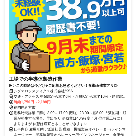
工場での半導体製造作業
▶▷この時給は今だけ✨ご応募お急ぎください！夜勤＆残業アリ◎
シグマロジスティクス株式会社/KSA
交通・アクセス 中泉駅から車で6分・八幡ICから車で10分・勝野駅か
ら車で11分◎車通勤OK・無料駐車場完備！
時給1,750円～2,188円
福岡県直方市
勤務時間詳細 日勤）8:00～17:00 夜勤）23:00～翌8:00 ┗繁忙期・残
業が発生する場合、早出あり ※残業は40h程度／月 ◎作業工程にも
よりますが 休憩は適宜とることができます✨ ...
仕事内容 雇用形態：派遣社員 職種：機械製造オペレーター/ラインマ
ネージャー、半導体製造オペレーター/ラインマネージャー、倉庫作