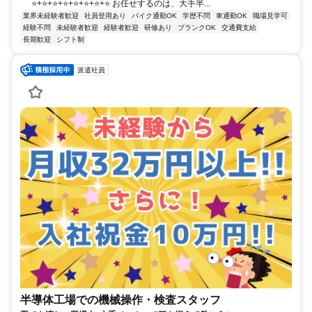
⭐+⭐+⭐+⭐+⭐+⭐+⭐+⭐ お任せするのは、大手半...
業界未経験者歓迎
社員登用あり
バイク通勤OK
学歴不問
車通勤OK
職場見学可
経験不問
未経験者歓迎
経験者歓迎
研修あり
ブランクOK
交通費支給
長期歓迎
シフト制
派遣社員
半導体工場での機械操作・検査スタッフ