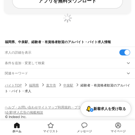
アプリを無料ダウンロード
福岡県、中泉駅、経験者・有資格者歓迎のアルバイト・バイト求人情報
求人の詳細を表示
条件を追加・変更して検索
市区町村を追加・変更
関連キーワード
完全在宅ワーク 全国
シール貼り 在宅
現在地周辺
ガチャガチャ
犬カフェ
福岡県
駅を追加・変更
バイトTOP
福岡県
直方市
中泉駅
経験者・有資格者歓迎のアルバイ
福岡県
すべて
ト・バイト・求人
北九州市
すべて
職種を追加・変更
JR山陽本線(岩国～門司)
門司区
若松区
戸畑区
小倉北区
小倉南区
八幡東区
八幡西区
門司駅
飲食・フードサービス
福岡市
すべて
特徴を追加・変更
飲食・フードサービス
すべて
ヘルプ・お問い合わせ
サイトマップ
利用規約・プライバシーポリシー
JR博多南線
新着求人を受け取る
東区
博多区
中央区
南区
西区
城南区
早良区
ホールスタッフ
キッチンスタッフ
皿洗い・洗い場
精肉・鮮魚加工
給食調理
人気
[企業]求人広告の掲載相談
博多駅
博多南駅
雇用形態を追加・変更
パン屋（ベーカリー）
フードカウンター販売員
バー（BAR）・バーテンダー
大牟田市
久留米市
直方市
飯塚市
田川市
柳川市
八女市
筑後市
大川市
行橋市
日払いOK
高校生歓迎
学生歓迎
深夜の仕事
髪型・髪色自由
ひげOK
ネイルOK
飲食店補助（開店・閉店準備）
飲食店（店長・マネージャー）
JR鹿児島本線(下関・門司港～博多)
豊前市
中間市
小郡市
筑紫野市
春日市
大野城市
宗像市
太宰府市
古賀市
福津市
ピアスOK
アルバイト・パート
履歴書不要
オープニングスタッフ
留学生・外国人活躍中
都道府県を変更
営業・販売
門司港駅
小森江駅
門司駅
小倉駅
西小倉駅
九州工大前駅
戸畑駅
枝光駅
うきは市
宮若市
嘉麻市
朝倉市
みやま市
糸島市
那珂川市
糟屋郡
遠賀郡
鞍手郡
勤務期間
正社員
スペースワールド駅
八幡駅
黒崎駅
陣原駅
折尾駅
水巻駅
遠賀川駅
海老津駅
営業・販売
すべて
ホーム
マイリスト
メッセージ
マイページ
嘉穂郡
朝倉郡
三井郡
三潴郡
八女郡
田川郡
京都郡
築上郡
短期
契約社員
単発・1日OK
長期
期間限定（春夏冬休み等）