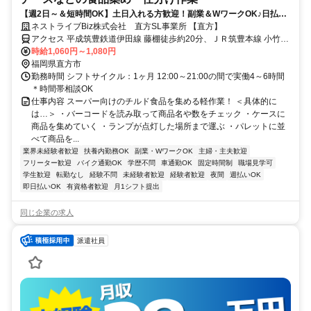
【週2日～＆短時間OK】土日入れる方歓迎！副業＆WワークOK♪日払
い・週払いも可！
ネストライブBiz株式会社 直方SL事業所 【直方】
アクセス 平成筑豊鉄道伊田線 藤棚徒歩約20分、ＪＲ筑豊本線 小竹東
口徒歩約51分、ＪＲ筑豊本線 勝野出入口1徒歩約57分 藤棚駅～車で5
時給1,060円～1,080円
分、小竹駅～車で8分、勝野駅～車で12分 ＊車通勤OK
福岡県直方市
勤務時間 シフトサイクル：1ヶ月 12:00～21:00の間で実働4～6時間
＊時間帯相談OK
仕事内容 スーパー向けのチルド食品を集める軽作業！ ＜具体的に
は…＞ ・バーコードを読み取って商品名や数をチェック ・ケースに
商品を集めていく ・ランプが点灯した場所まで運ぶ ・パレットに並
べて商品を...
業界未経験者歓迎
扶養内勤務OK
副業・WワークOK
主婦・主夫歓迎
フリーター歓迎
バイク通勤OK
学歴不問
車通勤OK
固定時間制
職場見学可
学生歓迎
転勤なし
経験不問
未経験者歓迎
経験者歓迎
夜間
週払いOK
即日払いOK
有資格者歓迎
月1シフト提出
同じ企業の求人
派遣社員