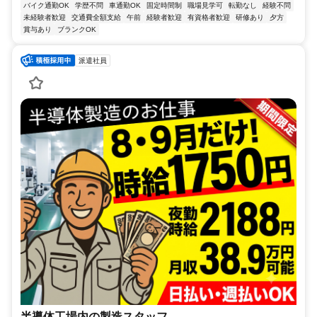
バイク通勤OK
学歴不問
車通勤OK
固定時間制
職場見学可
転勤なし
経験不問
未経験者歓迎
交通費全額支給
午前
経験者歓迎
有資格者歓迎
研修あり
夕方
賞与あり
ブランクOK
派遣社員
半導体工場内の製造スタッフ