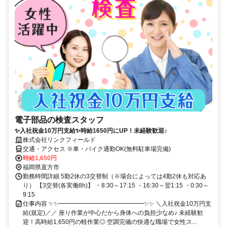
電子部品の検査スタッフ
✨入社祝金10万円支給✨時給1650円にUP！未経験歓迎♪
株式会社リンクフィールド
交通・アクセス ※車・バイク通勤OK(無料駐車場完備)
時給1,650円
福岡県直方市
勤務時間詳細 5勤2休の3交替制（※場合によっては4勤2休も対応あ
り） 【3交替(各実働8h)】 ・8:30～17:15 ・16:30～翌1:15 ・0:30～
9:15
仕事内容 ✨✨━━━━━━━━━━━━━━✨✨ ＼入社祝金10万円支
給(規定)／／ 座り作業が中心だから身体への負担少なめ♪ 未経験歓
迎！高時給1,650円の軽作業◎ 空調完備の快適な職場で女性ス...