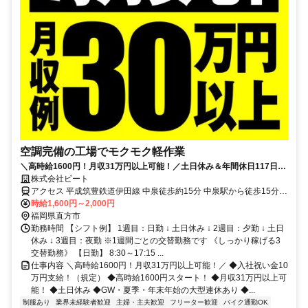
空調完備の工場でモクモク軽作業
＼高時給1600円！月収31万円以上可能！／土日休み＆年間休日117日で
プライベートも充実！未経験からしっかり稼げる♪
株式会社ビート
アクセス 平成筑豊鉄道伊田線 中泉徒歩約15分 中泉駅から徒歩15分／
車・バイク・自転車通勤OK！
時給1,600円～2,000円
福岡県直方市
勤務時間 【シフト例】 1週目：日勤 ↓ 土日休み ↓ 2週目：夕勤 ↓ 土日
休み ↓ 3週目：夜勤 ※1週間ごとの交替勤務です 《しっかり稼げる3
交替勤務》 【日勤】 8:30～17:15 ...
仕事内容 ＼高時給1600円！月収31万円以上可能！／ ◆入社祝い金10
万円支給！（規定） ◆高時給1600円スタート！ ◆月収31万円以上可
能！ ◆土日休み ◆GW・夏季・年末年始の大型連休あり ◆...
制服あり
業界未経験者歓迎
主婦・主夫歓迎
フリーター歓迎
バイク通勤OK