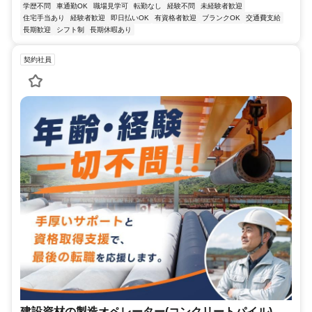
学歴不問
車通勤OK
職場見学可
転勤なし
経験不問
未経験者歓迎
住宅手当あり
経験者歓迎
即日払いOK
有資格者歓迎
ブランクOK
交通費支給
長期歓迎
シフト制
長期休暇あり
契約社員
建設資材の製造オペレーター(コンクリートパイル)