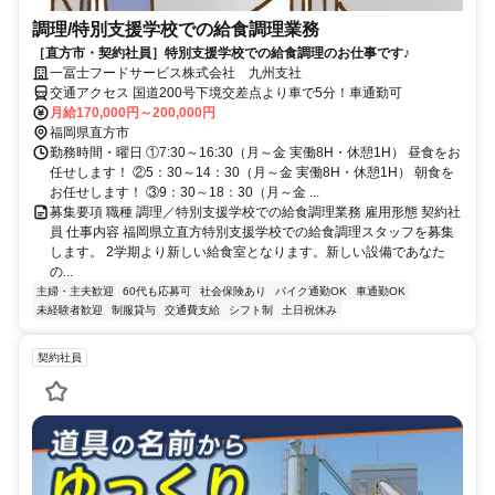
調理/特別支援学校での給食調理業務
［直方市・契約社員］特別支援学校での給食調理のお仕事です♪
一冨士フードサービス株式会社 九州支社
交通アクセス 国道200号下境交差点より車で5分！車通勤可
月給170,000円～200,000円
福岡県直方市
勤務時間・曜日 ①7:30～16:30（月～金 実働8H・休憩1H） 昼食をお
任せします！ ②5：30～14：30（月～金 実働8H・休憩1H） 朝食を
お任せします！ ③9：30～18：30（月～金 ...
募集要項 職種 調理／特別支援学校での給食調理業務 雇用形態 契約社
員 仕事内容 福岡県立直方特別支援学校での給食調理スタッフを募集
します。 2学期より新しい給食室となります。新しい設備であなた
の...
主婦・主夫歓迎
60代も応募可
社会保険あり
バイク通勤OK
車通勤OK
未経験者歓迎
制服貸与
交通費支給
シフト制
土日祝休み
契約社員