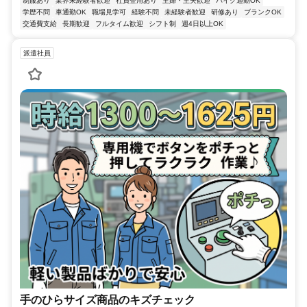
制服あり
業界未経験者歓迎
社員登用あり
主婦・主夫歓迎
バイク通勤OK
学歴不問
車通勤OK
職場見学可
経験不問
未経験者歓迎
研修あり
ブランクOK
交通費支給
長期歓迎
フルタイム歓迎
シフト制
週4日以上OK
派遣社員
手のひらサイズ商品のキズチェック