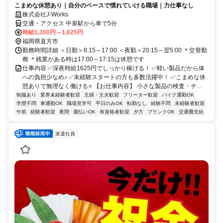
こまめな休憩あり｜自分のペースで慣れていける職場｜力仕事なし
株式会社J-Works
交通・アクセス 中泉駅から車で5分
時給1,300円～1,625円
福岡県直方市
勤務時間詳細 ＜日勤＞8:15～17:00 ＜夜勤＞20:15～翌5:00 ＊交替勤
務 ＊残業がある時は17:00～17:15は休憩です
仕事内容 ✅深夜時給1625円でしっかり稼げる！ ✅軽い製品だから体
への負担少なめ♪ ✅未経験スタートの方も多数活躍中！ ✅こまめな休
憩ありで無理なく働ける⭐ 【お仕事内容】 小さな製品の検査・チ...
制服あり
業界未経験者歓迎
主婦・主夫歓迎
フリーター歓迎
バイク通勤OK
学歴不問
車通勤OK
職場見学可
平日のみOK
転勤なし
経験不問
未経験者歓迎
午前
経験者歓迎
夜間
週払いOK
有資格者歓迎
夕方
ブランクOK
交通費支給
派遣社員