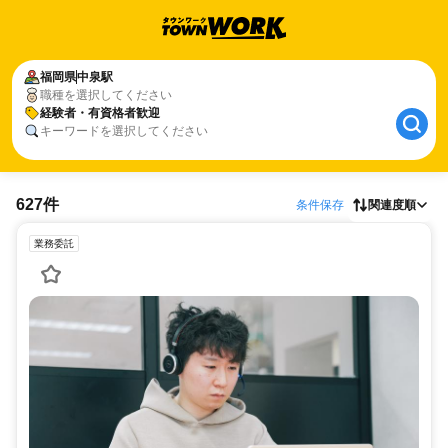
福岡県
中泉駅
職種を選択してください
経験者・有資格者歓迎
キーワードを選択してください
627件
条件保存
関連度順
業務委託