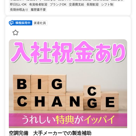
即日払いOK
有資格者歓迎
ブランクOK
交通費支給
長期歓迎
シフト制
長期休暇あり
履歴書不要
派遣社員
空調完備 大手メーカーでの製造補助