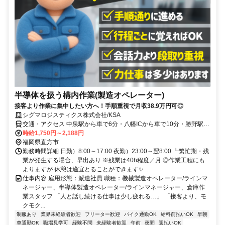
半導体を扱う構内作業(製造オペレーター)
接客より作業に集中したい方へ！手順重視で月収38.9万円可◎
シグマロジスティクス株式会社/KSA
交通・アクセス 中泉駅から車で6分・八幡ICから車で10分・勝野駅か
ら車で11分◎車通勤OK・無料駐車場完備！
時給1,750円～2,188円
福岡県直方市
勤務時間詳細 日勤）8:00～17:00 夜勤）23:00～翌8:00 ┗繁忙期・残
業が発生する場合、早出あり ※残業は40h程度／月 ◎作業工程にも
よりますが 休憩は適宜とることができます✨ ...
仕事内容 雇用形態：派遣社員 職種：機械製造オペレーター/ラインマ
ネージャー、半導体製造オペレーター/ラインマネージャー、倉庫作
業スタッフ 「人と話し続ける仕事は少し疲れる…」 「接客より、モ
クモク...
制服あり
業界未経験者歓迎
フリーター歓迎
バイク通勤OK
給料前払いOK
早朝
車通勤OK
職場見学可
経験不問
未経験者歓迎
午前
夜間
週払いOK