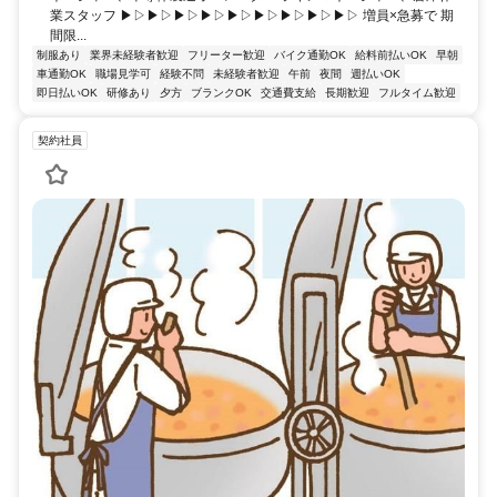
業スタッフ ▶▷▶▷▶▷▶▷▶▷▶▷▶▷▶▷▶▷ 増員×急募で 期
間限...
制服あり
業界未経験者歓迎
フリーター歓迎
バイク通勤OK
給料前払いOK
早朝
車通勤OK
職場見学可
経験不問
未経験者歓迎
午前
夜間
週払いOK
即日払いOK
研修あり
夕方
ブランクOK
交通費支給
長期歓迎
フルタイム歓迎
契約社員