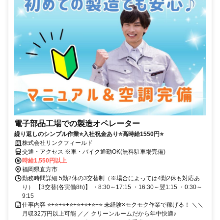
電子部品工場での製造オペレーター
繰り返しのシンプル作業⭐入社祝金あり⭐高時給1550円⭐
株式会社リンクフィールド
交通・アクセス ※車・バイク通勤OK(無料駐車場完備)
時給1,550円以上
福岡県直方市
勤務時間詳細 5勤2休の3交替制（※場合によっては4勤2休も対応あ
り） 【3交替(各実働8h)】 ・8:30～17:15 ・16:30～翌1:15 ・0:30～
9:15
仕事内容 ⭐+⭐+⭐+⭐+⭐+⭐+⭐+⭐ 未経験×モクモク作業で稼げる！ ＼＼
月収32万円以上可能 ／／ クリーンルームだから年中快適♪