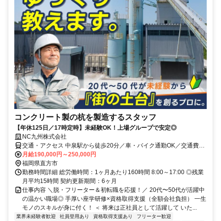
コンクリート製の杭を製造するスタッフ
【年休125日／17時定時】未経験OK！上場グループで安定◎
NC九州株式会社
交通・アクセス 中泉駅から徒歩20分／車・バイク通勤OK／交通費全
額支給／転勤なし
月給190,000円～250,000円
福岡県直方市
勤務時間詳細 総労働時間：1ヶ月あたり160時間 8:00～17:00 ◎残業
月平均15時間 契約更新期間：6ヶ月
仕事内容 ＼脱・フリーター＆初転職を応援！／ 20代〜50代が活躍中
の温かい職場◎ 手厚い座学研修×資格取得支援（全額会社負担） 一生
モノのスキルが身に付く！ ＜ 将来は正社員として活躍して いた...
業界未経験者歓迎
社員登用あり
資格取得支援あり
フリーター歓迎