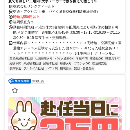
夏でも涼しい工場内♪大手メーカーで腰を据えて働こう✨
株式会社リンクフィールド
交通・アクセス ※車・バイク通勤OK(無料駐車場完備)
時給1,550円以上
福岡県直方市
勤務時間詳細 ✅5勤2休の3交替制 ※配属先により4勤2休の相談も可
能 所定労働時間：8時間／休憩45分 ①8:30～17:15 ②16:30～翌1:15
③0:30～9:15 深夜手当・交替勤務...
仕事内容 ✨＊＊＊＊＊＊＊＊＊＊＊＊＊＊✨ ＜高時給＋空調完備＋重
量物ナシ＞ ✨未経験から安定した働き方✨ ＞ 今なら入社祝金あり！
＜ ✨＊＊＊＊＊＊＊＊＊＊＊＊＊＊✨ 【仕事内容】 クリーンル...
業界未経験者歓迎
社員登用あり
バイク通勤OK
学歴不問
車通勤OK
職場見学可
経験不問
未経験者歓迎
経験者歓迎
研修あり
ブランクOK
交通費支給
長期歓迎
フルタイム歓迎
シフト制
服装自由
髪型・髪色自由
派遣社員