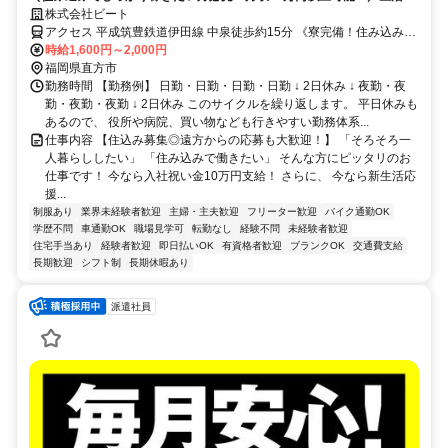
備金3万円支給！寮完備×家賃補助あり！空調完備！
株式会社ビート
アクセス 平成筑豊鉄道伊田線 中泉徒歩約15分 《寮完備！住み込み
OK！》中泉駅から徒歩15分／車・バイク・自転車通勤OK！
時給1,600円～2,000円
福岡県直方市
勤務時間 【勤務例】 日勤・日勤・日勤・日勤 ↓ 2日休み ↓ 夜勤・夜
勤・夜勤・夜勤 ↓ 2日休み このサイクルを繰り返します。 平日休みも
あるので、 役所や病院、買い物なども行きやすい勤務体系...
仕事内容 【住込み募集◎遠方からの応募も大歓迎！】 「そろそろ一
人暮らししたい」 「住み込みで働きたい」 そんな方にピッタリのお
仕事です！ 今なら入社祝い金10万円支給！ さらに、 今なら新生活応
援...
制服あり
業界未経験者歓迎
主婦・主夫歓迎
フリーター歓迎
バイク通勤OK
学歴不問
車通勤OK
職場見学可
転勤なし
経験不問
未経験者歓迎
住宅手当あり
経験者歓迎
即日払いOK
有資格者歓迎
ブランクOK
交通費支給
長期歓迎
シフト制
長期休暇あり
派遣社員