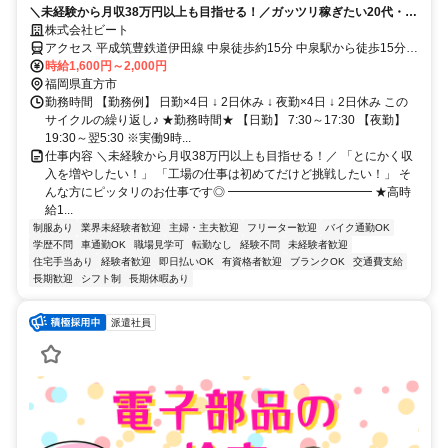
＼未経験から月収38万円以上も目指せる！／ガッツリ稼ぎたい20代・30
代活躍中★
株式会社ビート
アクセス 平成筑豊鉄道伊田線 中泉徒歩約15分 中泉駅から徒歩15分／
車・バイク・自転車通勤OK！
時給1,600円～2,000円
福岡県直方市
勤務時間 【勤務例】 日勤×4日 ↓ 2日休み ↓ 夜勤×4日 ↓ 2日休み この
サイクルの繰り返し♪ ★勤務時間★ 【日勤】 7:30～17:30 【夜勤】
19:30～翌5:30 ※実働9時...
仕事内容 ＼未経験から月収38万円以上も目指せる！／ 「とにかく収
入を増やしたい！」 「工場の仕事は初めてだけど挑戦したい！」 そ
んな方にピッタリのお仕事です◎ ━━━━━━━━━━━━ ★高時
給1...
制服あり
業界未経験者歓迎
主婦・主夫歓迎
フリーター歓迎
バイク通勤OK
学歴不問
車通勤OK
職場見学可
転勤なし
経験不問
未経験者歓迎
住宅手当あり
経験者歓迎
即日払いOK
有資格者歓迎
ブランクOK
交通費支給
長期歓迎
シフト制
長期休暇あり
派遣社員