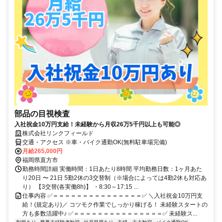
部品の目視検査
入社祝金10万円支給！未経験から月収26万5千円以上も可能◎
株式会社リンクフィールド
交通・アクセス ※車・バイク通勤OK(無料駐車場完備)
月給265,000円
福岡県直方市
勤務時間詳細 実働時間：1日あたり8時間 平均勤務日数：1ヶ月あた
り20日 〜 21日 5勤2休の3交替制（※場合によっては4勤2休も対応あ
り） 【3交替(各実働8h)】 ・8:30～17:15 ...
仕事内容 ✅＝＝＝＝＝＝＝＝＝＝＝＝＝＝＝✅ ＼入社祝金10万円支
給！(規定あり)／ コツモク作業でしっかり稼げる！ 未経験スタートの
方も多数活躍中♪ ✅＝＝＝＝＝＝＝＝＝＝＝＝＝＝＝✅ 未経験ス...