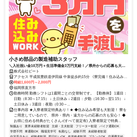
小さめ部品の製造補助スタッフ
＼入社祝い金10万円＋生活準備金3万円支給！／県外からの応募も大歓
迎！寮完備×家賃補助あり◎手持ちが少なくても新生活スタート可能！
株式会社ビート
アクセス 平成筑豊鉄道伊田線 中泉徒歩約15分 《寮完備！住み込み
OK！》中泉駅から徒歩15分／車・バイク・自転車通勤OK！
時給1,600円～2,000円
福岡県直方市
勤務時間 勤務シフトは1週間ごとの交替制です。 【勤務例】 1週目：
日勤（8:30～17:15） ↓ 土日休み ↓ 2週目：夕勤（16:30～翌1:15） ↓
土日休み ↓ 3週目：夜勤（0:30～...
仕事内容 ★入寮者限定特典あり！★ ◆住み込み希望も大歓迎！ 寮を
ご用意しているので、 県外・県内・遠方からの応募の方も安心！ ◆
お得に住める特典がたくさん♪(すべて規定有) 入寮者限定で特典...
制服あり
業界未経験者歓迎
主婦・主夫歓迎
フリーター歓迎
バイク通勤OK
学歴不問
車通勤OK
職場見学可
転勤なし
経験不問
未経験者歓迎
住宅手当あり
経験者歓迎
即日払いOK
有資格者歓迎
ブランクOK
交通費支給