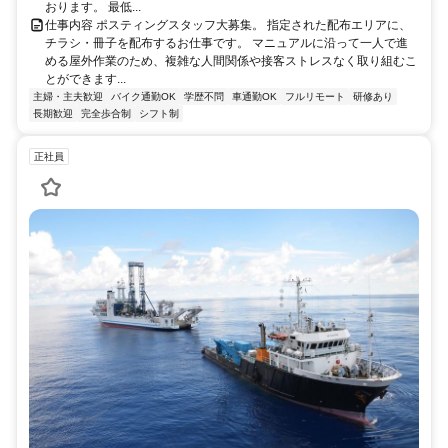
おります。 最低...
仕事内容 ポスティングスタッフ大募集。 指定された配布エリアに、
チラシ・冊子を配布するお仕事です。 マニュアルに沿って一人で進
める屋外作業のため、複雑な人間関係や接客ストレスなく取り組むこ
とができます...
主婦・主夫歓迎
バイク通勤OK
学歴不問
車通勤OK
フルリモート
研修あり
長期歓迎
完全歩合制
シフト制
正社員