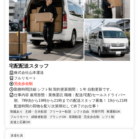
宅配配送スタッフ
株式会社山本運送
フルリモート
完全歩合制
勤務時間詳細 シフト制 契約更新期間：１年 自動更新です。
仕事内容 雇用形態：業務委託 職種：配送/宅配/セールスドライバー
朝、7時頃から19時から21時までの配送スタッフ募集！ 19から21時
配達時間の荷物を配り次第帰社して終了のお仕事！
制服あり
主婦・主夫歓迎
フリーター歓迎
シフト自由
学歴不問
車通勤OK
フルリモート
経験者歓迎
ブランクOK
長期歓迎
完全歩合制
シフト制
友達と応募OK
派遣社員