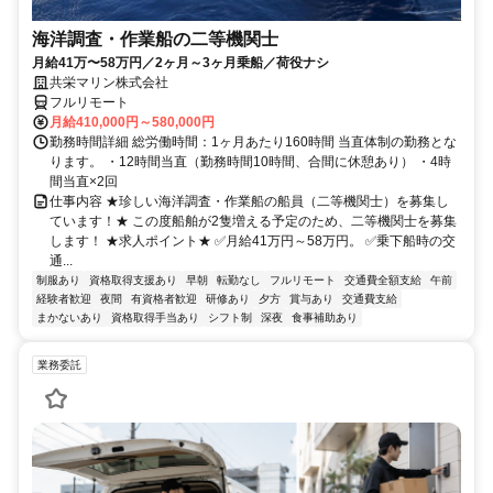
海洋調査・作業船の二等機関士
月給41万〜58万円／2ヶ月～3ヶ月乗船／荷役ナシ
共栄マリン株式会社
フルリモート
月給410,000円～580,000円
勤務時間詳細 総労働時間：1ヶ月あたり160時間 当直体制の勤務とな
ります。 ・12時間当直（勤務時間10時間、合間に休憩あり） ・4時
間当直×2回
仕事内容 ★珍しい海洋調査・作業船の船員（二等機関士）を募集し
ています！★ この度船舶が2隻増える予定のため、二等機関士を募集
します！ ★求人ポイント★ ✅月給41万円～58万円。 ✅乗下船時の交
通...
制服あり
資格取得支援あり
早朝
転勤なし
フルリモート
交通費全額支給
午前
経験者歓迎
夜間
有資格者歓迎
研修あり
夕方
賞与あり
交通費支給
まかないあり
資格取得手当あり
シフト制
深夜
食事補助あり
業務委託