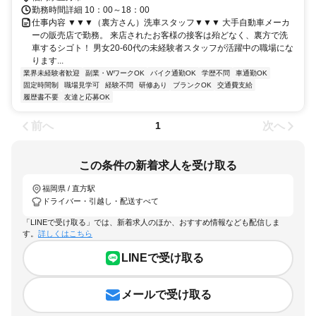
勤務時間詳細 10：00～18：00
仕事内容 ▼▼▼（裏方さん）洗車スタッフ▼▼▼ 大手自動車メーカ
ーの販売店で勤務。 来店されたお客様の接客は殆どなく、裏方で洗
車するシゴト！ 男女20-60代の未経験者スタッフが活躍中の職場にな
ります...
業界未経験者歓迎
副業・WワークOK
バイク通勤OK
学歴不問
車通勤OK
固定時間制
職場見学可
経験不問
研修あり
ブランクOK
交通費支給
履歴書不要
友達と応募OK
前へ
次へ
1
この条件の新着求人を受け取る
福岡県 / 直方駅
ドライバー・引越し・配送すべて
「LINEで受け取る」では、新着求人のほか、おすすめ情報なども配信しま
す。
詳しくはこちら
LINEで受け取る
メールで受け取る