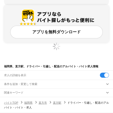
アプリを無料ダウンロード
福岡県、直方駅、ドライバー・引越し・配送のアルバイト・バイト求人情報
求人の詳細を表示
条件を追加・変更して検索
市区町村を追加・変更
関連キーワード
完全在宅ワーク 全国
シール貼り 在宅
現在地周辺
ガチャガチャ
犬カフェ
福岡県
駅を追加・変更
バイトTOP
福岡県
直方市
直方駅
ドライバー・引越し・配送のアル
福岡県
すべて
バイト・バイト・求人
北九州市
すべて
職種を追加・変更
JR山陽本線(岩国～門司)
門司区
若松区
戸畑区
小倉北区
小倉南区
八幡東区
八幡西区