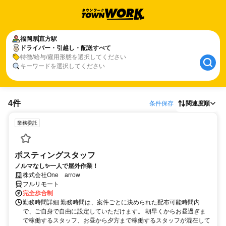
福岡県
直方駅
ドライバー・引越し・配送すべて
特徴/給与/雇用形態を選択してください
キーワードを選択してください
4件
条件保存
関連度順
業務委託
ポスティングスタッフ
ノルマなし✨一人で屋外作業！
株式会社One arrow
フルリモート
完全歩合制
勤務時間詳細 勤務時間は、案件ごとに決められた配布可能時間内
で、ご自身で自由に設定していただけます。 朝早くからお昼過ぎま
で稼働するスタッフ、お昼から夕方まで稼働するスタッフが混在して