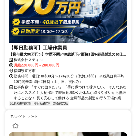
【即日勤務可】工場作業員
【賞与最大90万円✨️】学歴不問✅️40歳以下✅️面接1回✨️部品製造のお仕
事！体を適度に動かせる！
株式会社スティル
月給220,000円～280,000円
福岡県直方市
勤務時間・曜日: 8時30分〜17時30分（休憩1時間） ※残業は月平均
10時間未満 週休2日制（土、日、祝休み）
仕事内容: 「すぐに働きたい」 「手に職つけて稼ぎたい」 そんなあな
たにオススメ！ 人柄採用で即日勤務OK お休みが取りやすいから無理
することなく 長く安心して働ける 金属部品の製造を行う工場作業...
変形労働時間制
即日勤務OK
交通費支給
アルバイト・パート