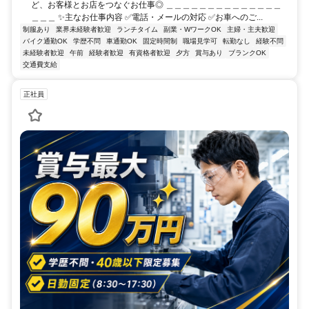
ど、お客様とお店をつなぐお仕事◎ ＿＿＿＿＿＿＿＿＿＿＿＿＿＿
＿＿＿ ✨主なお仕事内容 ✅電話・メールの対応 ✅お車へのご...
制服あり
業界未経験者歓迎
ランチタイム
副業・WワークOK
主婦・主夫歓迎
バイク通勤OK
学歴不問
車通勤OK
固定時間制
職場見学可
転勤なし
経験不問
未経験者歓迎
午前
経験者歓迎
有資格者歓迎
夕方
賞与あり
ブランクOK
交通費支給
正社員