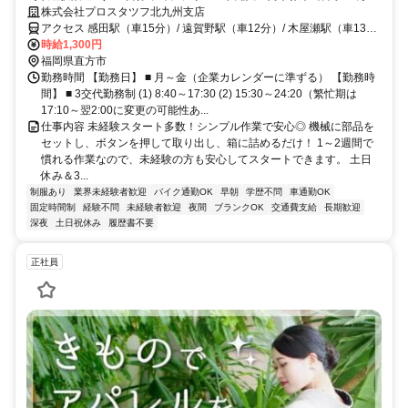
以上可！20～40代男女活躍中！
株式会社プロスタツフ北九州支店
アクセス 感田駅（車15分）/ 遠賀野駅（車12分）/ 木屋瀬駅（車13
分）/ 直方駅（車15分）
時給1,300円
福岡県直方市
勤務時間 【勤務日】 ■ 月～金（企業カレンダーに準ずる） 【勤務時
間】 ■ 3交代勤務制 (1) 8:40～17:30 (2) 15:30～24:20（繁忙期は
17:10～翌2:00に変更の可能性あ...
仕事内容 未経験スタート多数！シンプル作業で安心◎ 機械に部品を
セットし、ボタンを押して取り出し、箱に詰めるだけ！ 1～2週間で
慣れる作業なので、未経験の方も安心してスタートできます。 土日
休み＆3...
制服あり
業界未経験者歓迎
バイク通勤OK
早朝
学歴不問
車通勤OK
固定時間制
経験不問
未経験者歓迎
夜間
ブランクOK
交通費支給
長期歓迎
深夜
土日祝休み
履歴書不要
正社員