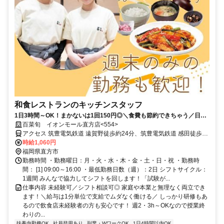
和食レストランのキッチンスタッフ
1日3時間～OK！まかないは1回150円◎＼食費も節約できちゃう／日祝
は＋50円なので効率よく稼げる
百菜旬 イオンモール直方店<554>
アクセス 筑豊電気鉄道 遠賀野徒歩約24分、筑豊電気鉄道 感田徒歩約
31分、筑豊電気鉄道 木屋瀬徒歩約37分
時給1,060円
福岡県直方市
勤務時間 ・勤務曜日：月・火・水・木・金・土・日・祝 ・勤務時
間： [1] 09:00～16:00 ・最低勤務日数（週）：2日 シフトサイクル：
1週間 みんなで協力してシフトを回します！「試験が...
仕事内容 未経験可／シフト相談可◎ 家庭や本業と無理なく両立でき
ます！＼給与は1分単位で支給でムダなく働ける／ しっかり研修もあ
るので飲食店未経験者の方も安心です！ 週2・3h～OKなので授業終
わりの...
扶養内勤務OK
社員登用あり
副業・WワークOK
1日4時間以内OK