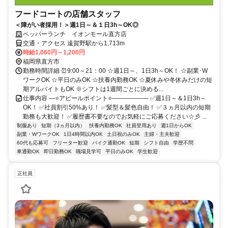
フードコートの店舗スタッフ
＜障がい者採用！＞週1日～＆１日3h～OK◎
ペッパーランチ イオンモール直方店
交通・アクセス 遠賀野駅から1,713m
時給1,060円～1,200円
福岡県直方市
勤務時間詳細 ⏰9:00～21：00 ☆週1日～、1日3h～OK！ ☆副業･W
ワークOK ☆平日のみOK ☆扶養内勤務OK ☆夏休みや冬休みだけの短
期アルバイトもOK ※シフトは1週間ごとに決める...
仕事内容 ―⭐アピールポイント⭐―――――― ✅週1日～＆1日3h～
OK！ ✅社員割引50%あり！ ✅髪型＆髪色自由！ ✅３ヵ月以内の短期
勤務も大歓迎！ ✅履歴書不要なのでお気軽にご応募ください☆彡 ...
制服あり
短期（3ヵ月以内）
扶養内勤務OK
社員登用あり
週1日からOK
副業・WワークOK
1日4時間以内OK
土日祝のみOK
主婦・主夫歓迎
60代も応募可
フリーター歓迎
バイク通勤OK
短期
シフト自由
学歴不問
車通勤OK
即日勤務OK
職場見学可
平日のみOK
学生歓迎
正社員