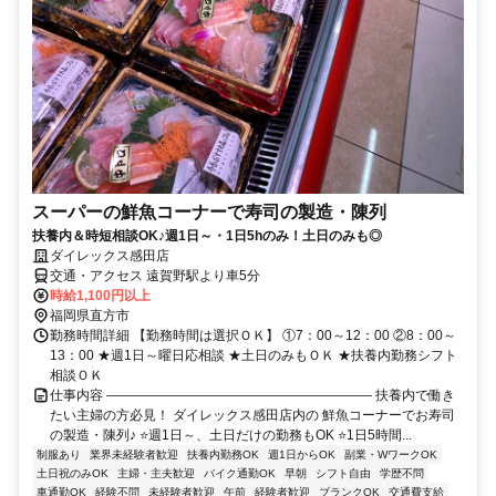
スーパーの鮮魚コーナーで寿司の製造・陳列
扶養内＆時短相談OK♪週1日～・1日5hのみ！土日のみも◎
ダイレックス感田店
交通・アクセス 遠賀野駅より車5分
時給1,100円以上
福岡県直方市
勤務時間詳細 【勤務時間は選択ＯＫ】 ①7：00～12：00 ②8：00～
13：00 ★週1日～曜日応相談 ★土日のみもＯＫ ★扶養内勤務シフト
相談ＯＫ
仕事内容 ―――――――――――――――――――― 扶養内で働き
たい主婦の方必見！ ダイレックス感田店内の 鮮魚コーナーでお寿司
の製造・陳列♪ ⭐週1日～、土日だけの勤務もOK ⭐1日5時間...
制服あり
業界未経験者歓迎
扶養内勤務OK
週1日からOK
副業・WワークOK
土日祝のみOK
主婦・主夫歓迎
バイク通勤OK
早朝
シフト自由
学歴不問
車通勤OK
経験不問
未経験者歓迎
午前
経験者歓迎
ブランクOK
交通費支給