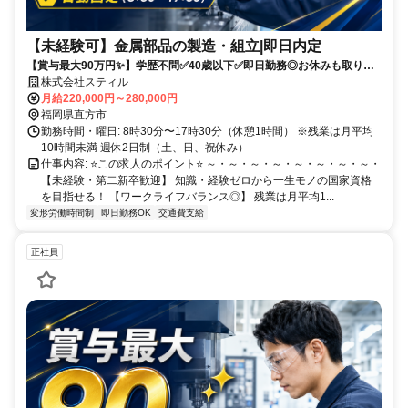
【未経験可】金属部品の製造・組立|即日内定
【賞与最大90万円✨️】学歴不問✅️40歳以下✅️即日勤務◎お休みも取りや
すい！
株式会社スティル
月給220,000円～280,000円
福岡県直方市
勤務時間・曜日: 8時30分〜17時30分（休憩1時間） ※残業は月平均
10時間未満 週休2日制（土、日、祝休み）
仕事内容: ⭐️この求人のポイント⭐️ ～・～・～・～・～・～・～・～・
【未経験・第二新卒歓迎】 知識・経験ゼロから一生モノの国家資格
を目指せる！ 【ワークライフバランス◎】 残業は月平均1...
変形労働時間制
即日勤務OK
交通費支給
正社員