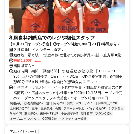
和風食料雑貨店でのレジや梱包スタッフ
【10月23日オープン予定】◎オープン時給1,200円＜1日3時間から・週
1日からの短時間勤務もOK＞未経験も歓迎
久世福商店 イオンモール直方店
勤務地・最寄駅 JR筑豊本線(福北ゆたか線)(折尾～桂川) 直方駅 ■最寄
り駅・アクセス：JR筑豊本線 直方駅からバスで20分
時給1,200円以上
福岡県直方市
勤務時間・期間 【勤務時間】 朝勤 昼勤 夕勤 夜勤 【9：30～21：
30】 上記の時間帯で、1日3ｈ～・週1日～OK◎ ※実働最大8時間/休
憩60分 ※6ｈ以上勤務の場合は休憩60分あり ※シフト...
仕事内容 ＜アルバイト・パートstaff大募集＞ 和風食料雑貨店の久世
福商店での店舗スタッフのお仕事♪ ★2026年10月23日オープン予定
のオープニングスタッフを大募集♪ ＊オープン時給1,200円...
制服あり
扶養内勤務OK
週1日からOK
副業・WワークOK
1日4時間以内OK
土日祝のみOK
主婦・主夫歓迎
長期
フリーター歓迎
バイク通勤OK
シフト自由
学歴不問
車通勤OK
未経験者歓迎
社会保険完備
制服貸与
ブランクOK
オープニングスタッフ
交通費支給
バイトデビュー歓迎
アルバイト・パート