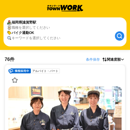
福岡県
遠賀野駅
職種を選択してください
バイク通勤OK
キーワードを選択してください
76件
条件保存
関連度順
アルバイト・パート