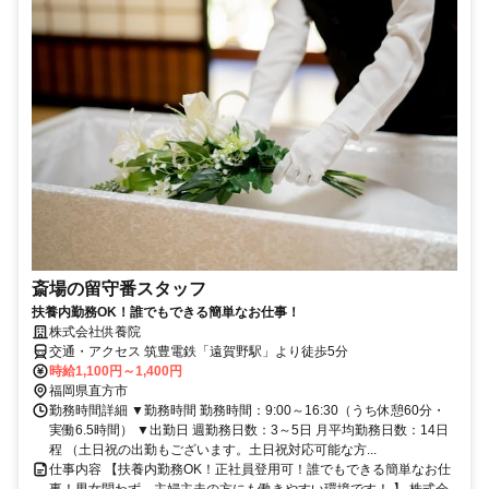
斎場の留守番スタッフ
扶養内勤務OK！誰でもできる簡単なお仕事！
株式会社供養院
交通・アクセス 筑豊電鉄「遠賀野駅」より徒歩5分
時給1,100円～1,400円
福岡県直方市
勤務時間詳細 ▼勤務時間 勤務時間：9:00～16:30（うち休憩60分・
実働6.5時間） ▼出勤日 週勤務日数：3～5日 月平均勤務日数：14日
程 （土日祝の出勤もございます。土日祝対応可能な方...
仕事内容 【扶養内勤務OK！正社員登用可！誰でもできる簡単なお仕
事！男女問わず、主婦主夫の方にも働きやすい環境です！ 】 株式会