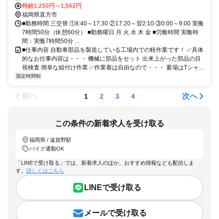
時給1,250円～1,562円
福岡県直方市
■勤務時間 三交替 ①8:40～17:30 ②17:20～翌2:10 ③0:00～9:00 実働
7時間50分（休憩60分） ■勤務曜日 月 火 水 木 金 ■労働時間 実働時
間：実働7時間50分 ...
■仕事内容 自動車部品を製造している工場内での軽作業です！ ✅具体
的なお仕事内容は・・・ 機械に部品をセット 出来上がった部品の目
視検査 簡単な組付け作業 ✅作業着は自由なので・・・ 夏場はTシャ...
固定時間制
前へ
次へ
1
2
3
4
この条件の新着求人を受け取る
福岡県 / 遠賀野駅
バイク通勤OK
「LINEで受け取る」では、新着求人のほか、おすすめ情報なども配信しま
す。
詳しくはこちら
LINEで受け取る
メールで受け取る