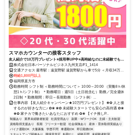
スマホカウンターの接客スタッフ
友人紹介で10万円プレゼント⭐採用率UP中⭐️高時給なのに未経験でも楽
しく働ける◎有給取得率100％＆連休もOK！20代・30代男女活躍中！
株式会社日本パーソナルビジネス九州支店/F1_1414
交通アクセス 最寄駅：遠賀野駅 遠賀野駅から車で5分 ＜月収34万円
以上可能！・ノルマなし・20代～30代活躍中＞ ★紹介予定派遣 ★北
時給1,800円以上
九州市八幡西区、飯塚市、宮若市、福智町、鞍手町、中間市、田川
福岡県直方市
市、小竹町、宗像市、嘉麻市など周辺エリアから通勤するスタッフが
勤務時間 シフト制 ＜勤務時間について＞ 10:00～20:00 （実働8ｈ/休
たくさんいますよ(^^)
憩1ｈ/シフト制） ＊勤務曜日：週5日（土日祝含む）勤務／完全週休
2日制 ＊勤務期間：即日～長期勤務 〈シフト例〉...
仕事内容 【友人紹介キャンペーン★10万円プレゼント】 ❀✿ 人と接
するのが好きな方に♪ ✿❀ ❀✿ 未経験スタートでも安心の高待遇 ✿❀
❀✿ 家チカで働きたいあなたにおすすめ ✿❀ 【イチ推しP...
制服あり
業界未経験者歓迎
社員登用あり
副業・WワークOK
主婦・主夫歓迎
資格取得支援あり
長期
フリーター歓迎
社会保険あり
産休・育休取得実績あり
バイク通勤OK
大量募集
学歴不問
車通勤OK
即日勤務OK
スタートアップ研修あり
職場見学可
転勤なし
経験不問
未経験者歓迎