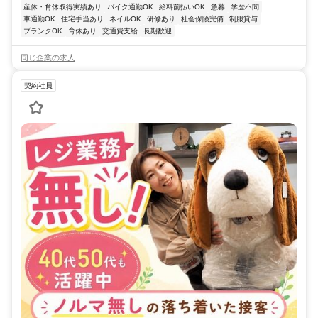
産休・育休取得実績あり
バイク通勤OK
給料前払いOK
急募
学歴不問
車通勤OK
住宅手当あり
ネイルOK
研修あり
社会保険完備
制服貸与
ブランクOK
育休あり
交通費支給
長期歓迎
同じ企業の求人
契約社員