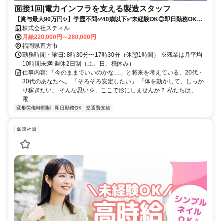
面接1回|電力インフラを支える製造スタッフ
【賞与最大90万円✨️】学歴不問✅️40歳以下✅️未経験OK◎即日勤務OK！
リーダー候補採用✨️
株式会社スティル
月給220,000円～280,000円
福岡県直方市
勤務時間・曜日: 8時30分〜17時30分（休憩1時間） ※残業は月平均
10時間未満 週休2日制（土、日、祝休み）
仕事内容: 「今のままでいいのかな…」と将来を考えている、20代・
30代のあなたへ。 「そろそろ安定したい」 「体を動かして、しっか
り稼ぎたい」 そんな思いを、ここで形にしませんか？ 私たちは、
電...
変形労働時間制
即日勤務OK
交通費支給
派遣社員