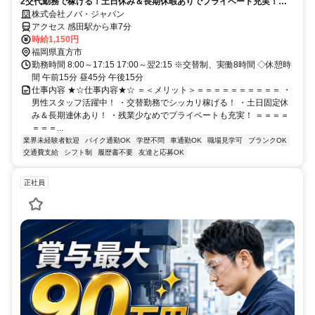
2交代勤務で稼げる！土日休み＆長期休暇ありでプライベート充実！カ
ンタン作業！
株式会社ノバ・ジャパン
アクセス 感田駅から車7分
時給1,150円
福岡県直方市
勤務時間 8:00～17:15 17:00～翌2:15 ※交替制、実働8時間 ◇休憩時
間 午前15分 昼45分 午後15分
仕事内容 ★☆仕事内容★☆ ＝＜メリット＞＝＝＝＝＝＝＝＝＝＝ ・
男性スタッフ活躍中！ ・交替勤務でシッカリ稼げる！ ・土日固定休
み＆長期連休あり！ ・残業少なめでプライベートも充実！ ＝＝＝＝
＝＝＝...
業界未経験者歓迎
バイク通勤OK
学歴不問
車通勤OK
職場見学可
ブランクOK
交通費支給
シフト制
履歴書不要
友達と応募OK
正社員