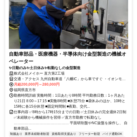
自動車部品・医療機器・半導体向け金型製造の機械オ
ペレーター
✨日勤のみ✨土日休み✨転勤なしの金型製造
株式会社メイホー 直方第2工場
交通・アクセス 九州自動車道「八幡IC」から車ですぐ ・イオンモー
ル直方近く ★車、バイク、自転車通勤可（無料駐車場あり）★転勤
月給200,000円～280,000円
なし
福岡県直方市
勤務時間詳細 実働時間：1日あたり8時間 平均勤務日数：1ヶ月あた
り21日 8:00～17:15 ■実働8時間 ■休憩75分 ■昼休みのほか、10時と
15時に各15分休憩 ■固定時間制 ■夜勤、交代...
仕事内容 ✅8時から17時15分までの日勤 ✅土日休みの完全週休2日制
✅未経験から機械操作を習得 ✅直方市勤務で転勤なし
……………………………………… 平面研削盤やNC旋盤を操作し、 自
動車部品...
制服あり
業界未経験者歓迎
資格取得支援あり
フリーター歓迎
バイク通勤OK