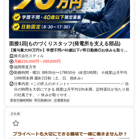
面接1回|ものづくりスタッフ(発電所を支える部品)
【賞与最大90万円✨️】学歴不問✅️40歳以下✅️即日勤務◎お休みも取りや
すい！
株式会社スティル
月給220,000円～280,000円
福岡県直方市
勤務時間・曜日: 8時30分〜17時30分（休憩1時間） ※残業は月平均
10時間未満 週休2日制（土、日、祝休み）
仕事内容: ⭐️この求人のポイント⭐️ ~~~~~~~~~~~~~~~~~~~~~~~ ✅️ 自
分の時間を大切にできる 残業は月平均10h未満。定時退社が当たり前
の社風です。 ✅️ 休みが取りやす...
変形労働時間制
即日勤務OK
交通費支給
正社員