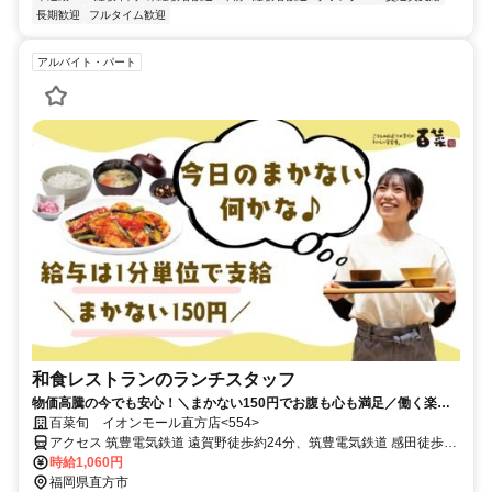
長期歓迎
フルタイム歓迎
アルバイト・パート
和食レストランのランチスタッフ
物価高騰の今でも安心！＼まかない150円でお腹も心も満足／働く楽し
みが百菜ならきっとある！！
百菜旬 イオンモール直方店<554>
アクセス 筑豊電気鉄道 遠賀野徒歩約24分、筑豊電気鉄道 感田徒歩約
31分、筑豊電気鉄道 木屋瀬徒歩約37分
時給1,060円
福岡県直方市