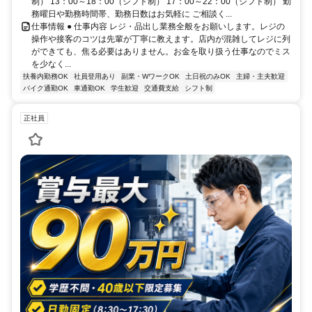
制） 13：00～18：00（シフト制） 17：00～22：00（シフト制） 勤
務曜日や勤務時間帯、勤務日数はお気軽に ご相談く...
仕事情報 ● 仕事内容 レジ・品出し業務全般をお願いします。レジの
操作や接客のコツは先輩が丁寧に教えます。店内が混雑してレジに列
ができても、焦る必要はありません。お金を取り扱う仕事なのでミス
を少なく...
扶養内勤務OK
社員登用あり
副業・WワークOK
土日祝のみOK
主婦・主夫歓迎
バイク通勤OK
車通勤OK
学生歓迎
交通費支給
シフト制
正社員