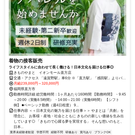
着物の接客販売
ライフスタイルに合わせて長く働ける！日本文化を届ける仕事◎
きものやまと イオンモール直方店
交通・アクセス 「遠賀野駅」車6分 ※「直方駅」「感田駅」よりバス
あり
月給239,000円～320,000円
福岡県直方市
勤務時間詳細 総労働時間：1ヶ月あたり160時間 【勤務時間】 ・9:45
～20:00（実働8.5時間） ・14:00～21:00（実働6時間） 【シフト
例】 ■ベーシック勤務（週4日程度） 9...
仕事内容 ＜＜日本文化の魅力を届ける仕事＞＞ やまとは「共創」を
理念に、 お客様・産地・社会とともに きものの新しい価値を生み出
しています◎ 「きもので心躍る夢を実現する」 そんな想いのもと、
日本...
業界未経験者歓迎
学歴不問
経験不問
研修あり
賞与あり
ブランクOK