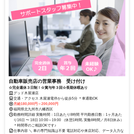
自動車販売店の営業事務 受け付け
☆完全週休３日制！☆賞与年３回☆長期休暇あり
グッド木屋瀬店
交通・アクセス 木屋瀬電停から徒歩5分 ＊車通勤OK
月給180,000円～200,000円
福岡県北九州市八幡西区
勤務時間詳細 実働時間：1日あたり8時間 平均勤務日数：1ヶ月あた
り16日 〜 18日 10:00～19:00 （休憩1時間､実働8時間／月8日休み）
＊時間帯のご相談OKです♪
仕事内容 ＼ 車の専門知識は不要 電話対応や来店対応、データ入力な