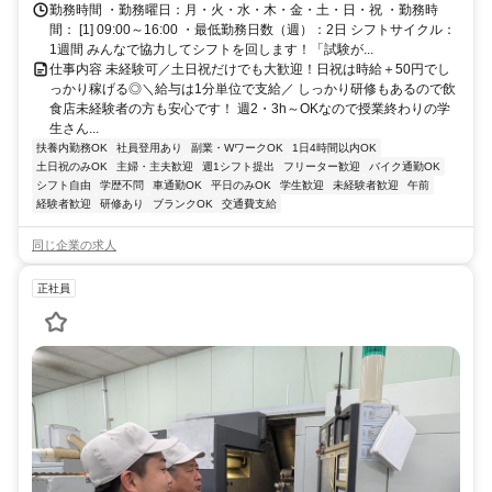
勤務時間 ・勤務曜日：月・火・水・木・金・土・日・祝 ・勤務時
間： [1] 09:00～16:00 ・最低勤務日数（週）：2日 シフトサイクル：
1週間 みんなで協力してシフトを回します！「試験が...
仕事内容 未経験可／土日祝だけでも大歓迎！日祝は時給＋50円でし
っかり稼げる◎＼給与は1分単位で支給／ しっかり研修もあるので飲
食店未経験者の方も安心です！ 週2・3h～OKなので授業終わりの学
生さん...
扶養内勤務OK
社員登用あり
副業・WワークOK
1日4時間以内OK
土日祝のみOK
主婦・主夫歓迎
週1シフト提出
フリーター歓迎
バイク通勤OK
シフト自由
学歴不問
車通勤OK
平日のみOK
学生歓迎
未経験者歓迎
午前
経験者歓迎
研修あり
ブランクOK
交通費支給
同じ企業の求人
正社員