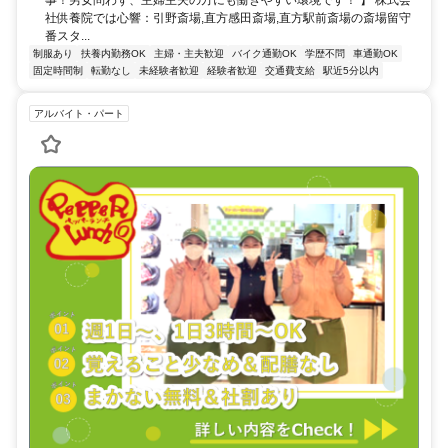
社供養院では心響：引野斎場,直方感田斎場,直方駅前斎場の斎場留守
番スタ...
制服あり
扶養内勤務OK
主婦・主夫歓迎
バイク通勤OK
学歴不問
車通勤OK
固定時間制
転勤なし
未経験者歓迎
経験者歓迎
交通費支給
駅近5分以内
アルバイト・パート