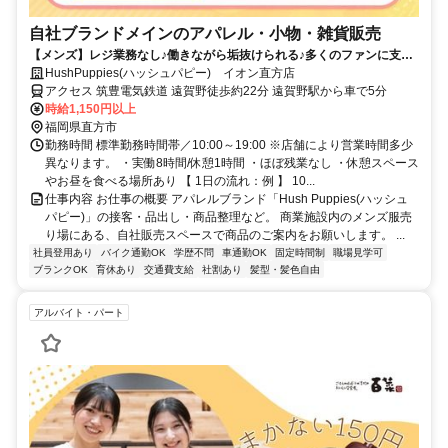
自社ブランドメインのアパレル・小物・雑貨販売
【メンズ】レジ業務なし♪働きながら垢抜けられる♪多くのファンに支持
される自社の洋服を届けるお仕事
HushPuppies(ハッシュパピー) イオン直方店
アクセス 筑豊電気鉄道 遠賀野徒歩約22分 遠賀野駅から車で5分
時給1,150円以上
福岡県直方市
勤務時間 標準勤務時間帯／10:00～19:00 ※店舗により営業時間多少
異なります。 ・実働8時間/休憩1時間 ・ほぼ残業なし ・休憩スペース
やお昼を食べる場所あり 【 1日の流れ：例 】 10...
仕事内容 お仕事の概要 アパレルブランド「Hush Puppies(ハッシュ
パピー)」の接客・品出し・商品整理など。 商業施設内のメンズ服売
り場にある、自社販売スペースで商品のご案内をお願いします。 ...
社員登用あり
バイク通勤OK
学歴不問
車通勤OK
固定時間制
職場見学可
ブランクOK
育休あり
交通費支給
社割あり
髪型・髪色自由
アルバイト・パート