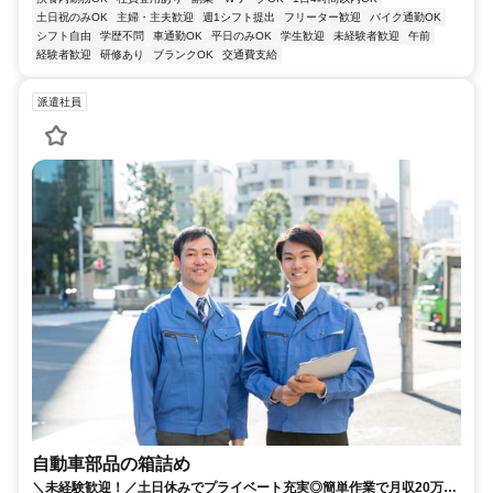
土日祝のみOK
主婦・主夫歓迎
週1シフト提出
フリーター歓迎
バイク通勤OK
シフト自由
学歴不問
車通勤OK
平日のみOK
学生歓迎
未経験者歓迎
午前
経験者歓迎
研修あり
ブランクOK
交通費支給
派遣社員
自動車部品の箱詰め
＼未経験歓迎！／土日休みでプライベート充実◎簡単作業で月収20万円