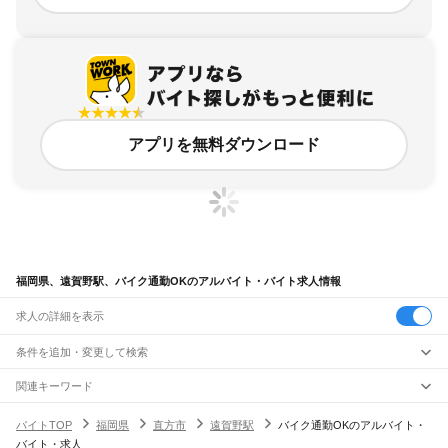
アプリを無料ダウンロード
福岡県、遠賀野駅、バイク通勤OKのアルバイト・バイト求人情報
求人の詳細を表示
条件を追加・変更して検索
市区町村を追加・変更
関連キーワード
完全在宅ワーク 全国
シール貼り 在宅
現在地周辺
ガチャガチャ
犬カフェ
福岡県
駅を追加・変更
バイトTOP
福岡県
直方市
遠賀野駅
バイク通勤OKのアルバイト・
福岡県
すべて
バイト・求人
北九州市
すべて