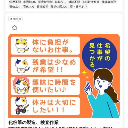
学歴不問
車通勤OK
固定時間制
転勤なし
経験不問
未経験者歓迎
経験者歓迎
研修あり
育休あり
長期歓迎
長期休暇あり
寮・社宅あり
派遣社員
化粧筆の製造、検査作業