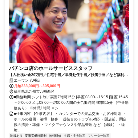
パチンコ店のホールサービススタッフ
【入社祝い金20万円／住宅手当／単身赴任手当／扶養手当／など福利厚
生充実！】同業種からの転職歓迎！まずはこれまでの経験をもとに、で
エーワン 八幡店
きることから徐々にスタート！
月給238,000円～305,000円
福岡県北九州市八幡西区
■勤務時間 シフト制／実働7時間15分 [早番]08:00～16:15 [遅番]15:45
～翌00:00 又は08:00～翌00:00の間の実労働時間7時間15分 （中番勤
務あり） ※休憩1時間 ※シ...
■仕事内容 【仕事内容】 ・カウンターでの景品交換・お客様対応 ・
ホールの巡回・清掃・接客 ・遊技台のトラブル対応 ・開店前、閉店
後の清掃・準備 ・マイクアナウンスや景品管理 など 【経験】 ・経
験...
制服あり
変形労働時間制
無料研修
主婦・主夫歓迎
フリーター歓迎