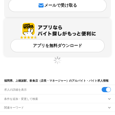
メールで受け取る
アプリを無料ダウンロード
福岡県、上穂波駅、飲食店（店長・マネージャー）のアルバイト・バイト求人情報
求人の詳細を表示
条件を追加・変更して検索
市区町村を追加・変更
関連キーワード
完全在宅ワーク 全国
シール貼り 在宅
現在地周辺
ガチャガチャ
犬カフェ
福岡県